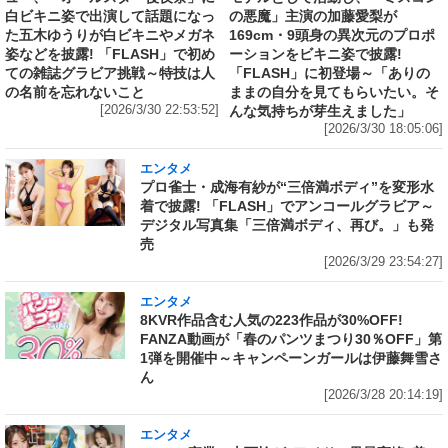
白ビキニ姿で出演して話題になっ
の悪魔」主演の加藤愛梨が
た五木ゆうりが白ビキニやメガネ
169cm・9頭身の異次元のプロポ
姿などを披露! 「FLASH」で初め
ーションをビキニ姿で披露!
ての雑誌グラビア挑戦～特技は人
「FLASH」に初登場～「ありの
の名前を忘れないこと
ままの自分を見てもらいたい。そ
[2026/3/30 22:53:52]
んな気持ちが芽生えました」
[2026/3/30 18:05:06]
エンタメ
プロ雀士・成海有紗が“三倍満ボディ”を変形水
着で披露! 「FLASH」でアンコールグラビア～
デジタル写真集「三倍満ボディ、再び。」も発
売
[2026/3/29 23:54:27]
エンタメ
8KVR作品含む人気の223作品が30%OFF!
FANZA動画が「春のパンツまつり30％OFF」第
1弾を開催中～キャンペーンガールは伊藤舞雪さ
ん
[2026/3/28 20:14:19]
エンタメ