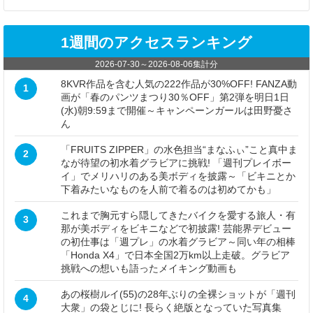
1週間のアクセスランキング
2026-07-30
～
2026-08-06
集計分
8KVR作品を含む人気の222作品が30%OFF! FANZA動
1
画が「春のパンツまつり30％OFF」第2弾を明日1日
(水)朝9:59まで開催～キャンペーンガールは田野憂さ
ん
「FRUITS ZIPPER」の水色担当“まなふぃ”こと真中ま
2
なが待望の初水着グラビアに挑戦! 「週刊プレイボー
イ」でメリハリのある美ボディを披露～「ビキニとか
下着みたいなものを人前で着るのは初めてかも」
これまで胸元すら隠してきたバイクを愛する旅人・有
3
那が美ボディをビキニなどで初披露! 芸能界デビュー
の初仕事は「週プレ」の水着グラビア～同い年の相棒
「Honda X4」で日本全国2万km以上走破。グラビア
挑戦への想いも語ったメイキング動画も
あの桜樹ルイ(55)の28年ぶりの全裸ショットが「週刊
4
大衆」の袋とじに! 長らく絶版となっていた写真集