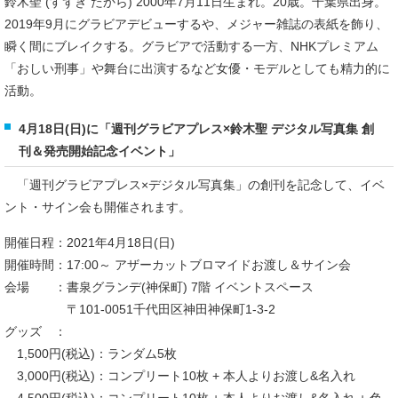
鈴木聖 (すずき たから) 2000年7月11日生まれ。20歳。千葉県出身。
2019年9月にグラビアデビューするや、メジャー雑誌の表紙を飾り、
瞬く間にブレイクする。グラビアで活動する一方、NHKプレミアム
「おしい刑事」や舞台に出演するなど女優・モデルとしても精力的に
活動。
4月18日(日)に「週刊グラビアプレス×鈴木聖 デジタル写真集 創
刊＆発売開始記念イベント」
「週刊グラビアプレス×デジタル写真集」の創刊を記念して、イベ
ント・サイン会も開催されます。
開催日程：2021年4月18日(日)
開催時間：17:00～ アザーカットブロマイドお渡し＆サイン会
会場 ：書泉グランデ(神保町) 7階 イベントスペース
〒101-0051千代田区神田神保町1-3-2
グッズ ：
1,500円(税込)：ランダム5枚
3,000円(税込)：コンプリート10枚 + 本人よりお渡し&名入れ