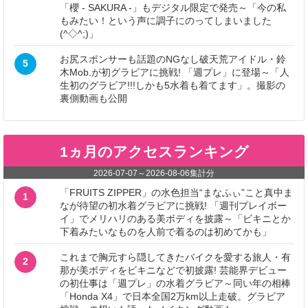
「櫻 - SAKURA -」もデジタル限定で発売～「今の私
もみたい！という声に調子にのってしまいました
(^◇^;)」
お尻スポンサーも話題のNGなし破天荒アイドル・鈴
5
木Mob.が初グラビアに挑戦! 「週プレ」に登場～「人
生初のグラビア!!!しかも5水着も着てます」。撮影の
裏側動画も公開
1ヵ月のアクセスランキング
2026-07-07
～
2026-08-06
集計分
「FRUITS ZIPPER」の水色担当“まなふぃ”こと真中ま
1
なが待望の初水着グラビアに挑戦! 「週刊プレイボー
イ」でメリハリのある美ボディを披露～「ビキニとか
下着みたいなものを人前で着るのは初めてかも」
これまで胸元すら隠してきたバイクを愛する旅人・有
2
那が美ボディをビキニなどで初披露! 芸能界デビュー
の初仕事は「週プレ」の水着グラビア～同い年の相棒
「Honda X4」で日本全国2万km以上走破。グラビア