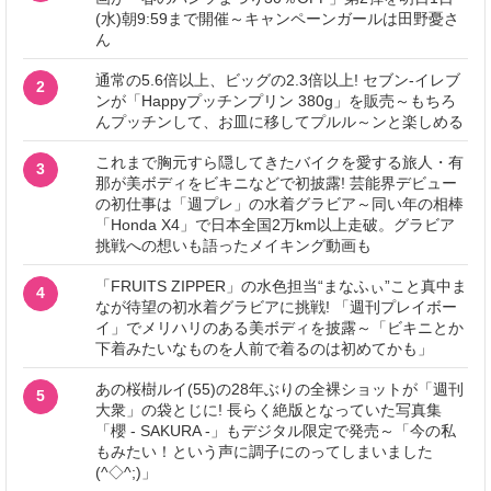
(水)朝9:59まで開催～キャンペーンガールは田野憂さ
ん
通常の5.6倍以上、ビッグの2.3倍以上! セブン‐イレブ
2
ンが「Happyプッチンプリン 380g」を販売～もちろ
んプッチンして、お皿に移してプルル～ンと楽しめる
これまで胸元すら隠してきたバイクを愛する旅人・有
3
那が美ボディをビキニなどで初披露! 芸能界デビュー
の初仕事は「週プレ」の水着グラビア～同い年の相棒
「Honda X4」で日本全国2万km以上走破。グラビア
挑戦への想いも語ったメイキング動画も
「FRUITS ZIPPER」の水色担当“まなふぃ”こと真中ま
4
なが待望の初水着グラビアに挑戦! 「週刊プレイボー
イ」でメリハリのある美ボディを披露～「ビキニとか
下着みたいなものを人前で着るのは初めてかも」
あの桜樹ルイ(55)の28年ぶりの全裸ショットが「週刊
5
大衆」の袋とじに! 長らく絶版となっていた写真集
「櫻 - SAKURA -」もデジタル限定で発売～「今の私
もみたい！という声に調子にのってしまいました
(^◇^;)」