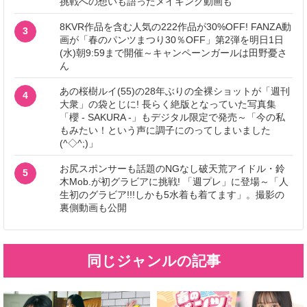
挑戦への想いも語ったメイキング動画も
8KVR作品を含む人気の222作品が30%OFF! FANZA動
3
画が「春のパンツまつり30％OFF」第2弾を明日1日
(水)朝9:59まで開催～キャンペーンガールは田野憂さ
ん
あの桜樹ルイ(55)の28年ぶりの全裸ショットが「週刊
4
大衆」の袋とじに! 長らく絶版となっていた写真集
「櫻 - SAKURA -」もデジタル限定で発売～「今の私
もみたい！という声に調子にのってしまいました
(^◇^;)」
お尻スポンサーも話題のNGなし破天荒アイドル・鈴
5
木Mob.が初グラビアに挑戦! 「週プレ」に登場～「人
生初のグラビア!!!しかも5水着も着てます」。撮影の
裏側動画も公開
同じジャンルの記事