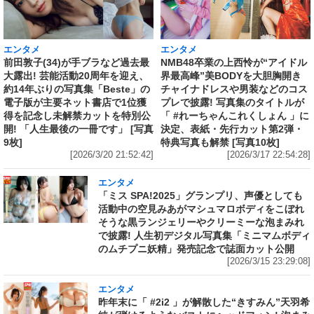
エンタメ
エンタメ
前田敦子(34)が手ブラなど過去最
NMB48卒業の上西怜が“アイドル
大露出! 芸能活動20周年を迎え、
界最高峰”美BODYを大胆胸開き
約14年ぶりの写真集「Beste」の
チャイナドレスや男装などのコス
電子版が主要ネット書店で1位獲
プレで披露! 写真集のタイトルが
得を記念し未解禁カットを特別公
「 #れーちゃんこれくしょん 」に
開! 「人生最後の一冊です」 [写真
決定、表紙・先行カット第2弾・
9枚]
特典写真も解禁 [写真10枚]
[2026/3/20 21:52:42]
[2026/3/17 22:54:28]
エンタメ
「ミス SPA!2025」グランプリ、声優としても
活動中の空見みあがマシュマロボディをこぼれ
そうな黒ランジェリーやクリーミーな泡まみれ
で披露! 人生初デジタル写真集「ミニマムボディ
のムチプニ妖精」発売記念で誌面カット公開
[2026/3/15 23:29:08]
エンタメ
昨年末に「 #2i2 」が解散した“きすみん”天羽希