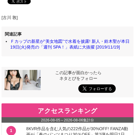
[古川 敦]
関連記事
Ｆカップの新星が“美女地図”で水着を披露! 新人・鈴木聖が本日
19日(火)発売の「週刊 SPA！」表紙に大抜擢 [2019/11/19]
この記事が面白かったら
ネタとぴをフォロー
アクセスランキング
2026-08-05
～
2026-08-06
集計分
8KVR作品を含む人気の222作品が30%OFF! FANZA動
1
画が「春のパンツまつり30％OFF」第2弾を明日1日