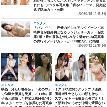
純が弾けるようなバストにヘッドフォン! 泡まみ
れにも! デジタル写真集「明るいドラマ」発売記
念で誌面カット公開
[2026/3/15 12:45:34]
エンタメ
「バンドリ！」声優のビジュアルクイーン・志
崎樺音が自身初となるランジェリーカットも披
露! 最上級の肢体を惜しみなく魅せた1st写真集
の先行イメージカットが「FRIDAY」に掲載
[2026/3/12 22:36:14]
エンタメ
エンタメ
映画「冷たい熱帯魚」「恋の罪」
ミス SPA!2025グランプリ獲得、
で助演女優賞を受賞、2011年に園
歯科衛生士としての顔も持ち、コ
子温と結婚した神楽坂恵(44)が15
スプレイヤー＆撮影会モデルとし
年ぶりにIカップを披露した写真集
て活動中のるかが沖縄で豊満なバ