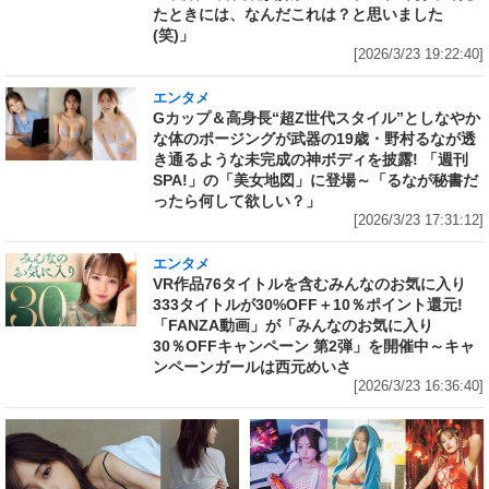
たときには、なんだこれは？と思いました
(笑)」
[2026/3/23 19:22:40]
エンタメ
Gカップ＆高身長“超Z世代スタイル”としなやか
な体のポージングが武器の19歳・野村るなが透
き通るような未完成の神ボディを披露! 「週刊
SPA!」の「美女地図」に登場～「るなが秘書だ
ったら何して欲しい？」
[2026/3/23 17:31:12]
エンタメ
VR作品76タイトルを含むみんなのお気に入り
333タイトルが30%OFF＋10％ポイント還元!
「FANZA動画」が「みんなのお気に入り
30％OFFキャンペーン 第2弾」を開催中～キャ
ンペーンガールは西元めいさ
[2026/3/23 16:36:40]