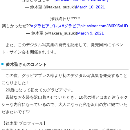
— 鈴木聖 (@takara_suzuki)
March 10, 2021
撮影終わり????
楽しかったぜ??
#グラビアプレス
#グラビア
pic.twitter.com/i86iXl5aUD
— 鈴木聖 (@takara_suzuki)
March 9, 2021
また、このデジタル写真集の発売を記念して、発売同日にイベン
ト・サイン会も開催されます。
鈴木聖さんのコメント
この度、グラビアプレス様より初のデジタル写真集を発売すること
になりました！
20歳になって初めてのグラビアです。
素敵なお衣装を沢山着させていただき、10代の頃とはまた違うセク
シーな内容になっているので、大人になった私を沢山の方に観ていた
だきたいです♡
【鈴木聖 プロフィール】