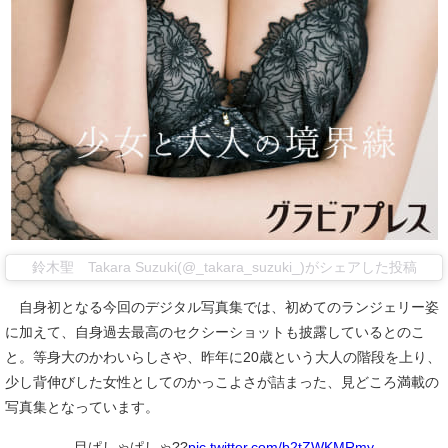
鈴木聖 Takara Suzuki(@_takara_suzuki_)がシェアした投稿
自身初となる今回のデジタル写真集では、初めてのランジェリー姿
に加えて、自身過去最高のセクシーショットも披露しているとのこ
と。等身大のかわいらしさや、昨年に20歳という大人の階段を上り、
少し背伸びした女性としてのかっこよさが詰まった、見どころ満載の
写真集となっています。
目ぱしゃぱしゃ??
pic.twitter.com/b2tZWKMRmy