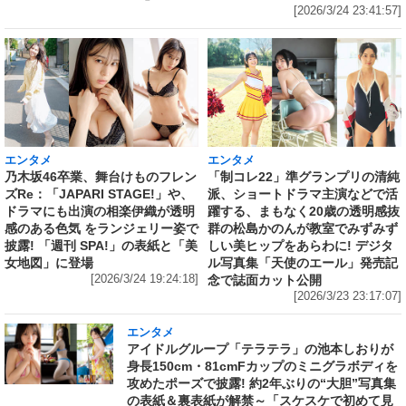
[2026/3/24 23:41:57]
エンタメ
エンタメ
乃木坂46卒業、舞台けものフレン
「制コレ22」準グランプリの清純
ズRe：「JAPARI STAGE!」や、
派、ショートドラマ主演などで活
ドラマにも出演の相楽伊織が透明
躍する、まもなく20歳の透明感抜
感のある色気 をランジェリー姿で
群の松島かのんが教室でみずみず
披露! 「週刊 SPA!」の表紙と「美
しい美ヒップをあらわに! デジタ
女地図」に登場
ル写真集「天使のエール」発売記
[2026/3/24 19:24:18]
念で誌面カット公開
[2026/3/23 23:17:07]
エンタメ
アイドルグループ「テラテラ」の池本しおりが
身長150cm・81cmFカップのミニグラボディを
攻めたポーズで披露! 約2年ぶりの“大胆”写真集
の表紙＆裏表紙が解禁～「スケスケで初めて見