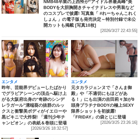
NMB48卒業の上西怜が“アイドル界最高峰”美
BODYを大胆胸開きチャイナドレスや男装など
のコスプレで披露! 写真集「 #れーちゃんこれく
しょん 」の電子版も発売決定～特別付録で未公
開カットも掲載 [写真10枚]
[2026/3/27 22:43:55]
エンタメ
エンタメ
昨年、芸能界デビューしたばかり
元タカラジェンヌで「さんま御
でグラビアシーンの頂点へ駆け上
殿」や「不適切にもほどがあ
がる大阪府出身の“奇跡のシンデ
る！」にも出演の吉田莉々加が9
レラガール”溝端葵の抜群のルッ
頭身プラチナBODYの極上SEXY
クスと衝撃美ボディがイエローや
限界ショットを初披露!
黒ビキニで大炸裂! 「週刊少年チ
「FRIDAY」の袋とじに登場
ャンピオン」の表紙＆巻頭に登場
[2026/3/25 23:26:16]
[2026/3/26 18:32:57]