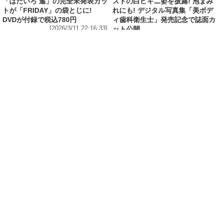
「はだいろ 遙」の完全未発表カッ
ストの白ビキニ姿を披露! 泡まみ
トが「FRIDAY」の袋とじに!
れにも! デジタル写真集「美ボデ
DVDが付録で税込780円
ィ歯科衛生士」発売記念で誌面カ
[2026/3/11 22:16:33]
ット公開
[2026/3/10 18:36:27]
エンタメ
修学旅行の3日前に“下着案件”で高校退学、あ
の“悲運の事件”のヒロイン、N高卒業のちーま
きが“たわわなボディ”を紐パン純白ビキニで披
露! 「週刊 SPA!」の表紙と美女地図に登場
[2026/3/8 23:18:57]
エンタメ
「メイビーME」のピンク色担当、アイドル界の
超新星・桜井ももが桃肌のド迫力ボディをラン
ジェリー姿で披露! 「週刊 SPA!」のグラビア界
の次世代スターを発掘する「美女検索」に登場
[2026/3/7 14:00:51]
エンタメ
「子宮恋愛」出演、「水ダウ」でクロちゃんを
悩殺しまくった、理系大学卒業・脱サラグラド
ル山田かな(30)が柔肌Gカップを様々な経験をし