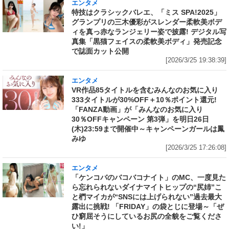
エンタメ
特技はクラシックバレエ、「ミス SPA!2025」
グランプリの三木優彩がスレンダー柔軟美ボデ
ィを真っ赤なランジェリー姿で披露! デジタル写
真集「黒猫フェイスの柔軟美ボディ」発売記念
で誌面カット公開
[2026/3/25 19:38:39]
エンタメ
VR作品85タイトルを含むみんなのお気に入り
333タイトルが30%OFF＋10％ポイント還元!
「FANZA動画」が「みんなのお気に入り
30％OFFキャンペーン 第3弾」を明日26日
(木)23:59まで開催中～キャンペーンガールは鳳
みゆ
[2026/3/25 17:26:08]
エンタメ
「ケンコバのバコバコナイト」のMC、一度見た
ら忘れられないダイナマイトヒップの“尻姉”こ
と椚マイカが“SNSには上げられない”過去最大
露出に挑戦! 「FRIDAY」の袋とじに登場～「ぜ
ひ窮屈そうにしているお尻の全貌をご覧くださ
い!」