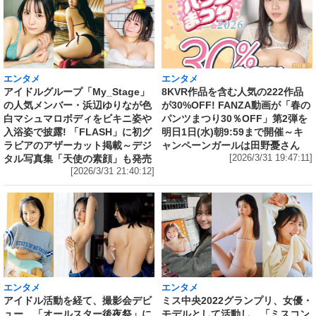
エンタメ
エンタメ
アイドルグループ「My_Stage」
8KVR作品を含む人気の222作品
の人気メンバー・浜辺ゆりなが色
が30%OFF! FANZA動画が「春の
白マシュマロボディをビキニ姿や
パンツまつり30％OFF」第2弾を
入浴姿で披露! 「FLASH」に初グ
明日1日(水)朝9:59まで開催～キ
ラビアのアザーカット掲載～デジ
ャンペーンガールは田野憂さん
タル写真集「天使の素顔」も発売
[2026/3/31 19:47:11]
[2026/3/31 21:40:12]
エンタメ
エンタメ
アイドル活動を経て、撮影会デビ
ミス中央2022グランプリ、女優・
ュー、「オールスター後夜祭」に
モデルとして活動し、「ミスコン