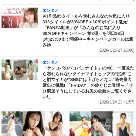
エンタメ
VR作品85タイトルを含むみんなのお気に入り
333タイトルが30%OFF＋10％ポイント還元!
「FANZA動画」が「みんなのお気に入り
30％OFFキャンペーン 第3弾」を明日26日
(木)23:59まで開催中～キャンペーンガールは鳳
みゆ
[2026/3/25 17:26:08]
エンタメ
「ケンコバのバコバコナイト」のMC、一度見た
ら忘れられないダイナマイトヒップの“尻姉”こ
と椚マイカが“SNSには上げられない”過去最大
露出に挑戦! 「FRIDAY」の袋とじに登場～「ぜ
ひ窮屈そうにしているお尻の全貌をご覧くださ
い!」
[2026/3/24 23:41:57]