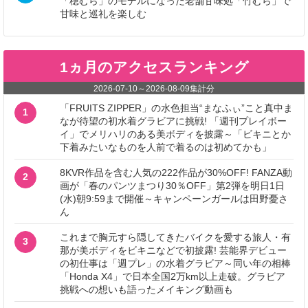
「穂むら」のモデルになった老舗甘味処「竹むら」で
甘味と巡礼を楽しむ
1ヵ月のアクセスランキング
2026-07-10
～
2026-08-09
集計分
「FRUITS ZIPPER」の水色担当“まなふぃ”こと真中ま
1
なが待望の初水着グラビアに挑戦! 「週刊プレイボー
イ」でメリハリのある美ボディを披露～「ビキニとか
下着みたいなものを人前で着るのは初めてかも」
8KVR作品を含む人気の222作品が30%OFF! FANZA動
2
画が「春のパンツまつり30％OFF」第2弾を明日1日
(水)朝9:59まで開催～キャンペーンガールは田野憂さ
ん
これまで胸元すら隠してきたバイクを愛する旅人・有
3
那が美ボディをビキニなどで初披露! 芸能界デビュー
の初仕事は「週プレ」の水着グラビア～同い年の相棒
「Honda X4」で日本全国2万km以上走破。グラビア
挑戦への想いも語ったメイキング動画も