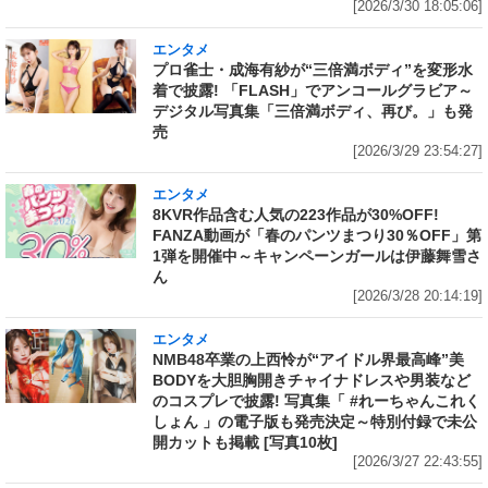
[2026/3/30 18:05:06]
エンタメ
プロ雀士・成海有紗が“三倍満ボディ”を変形水
着で披露! 「FLASH」でアンコールグラビア～
デジタル写真集「三倍満ボディ、再び。」も発
売
[2026/3/29 23:54:27]
エンタメ
8KVR作品含む人気の223作品が30%OFF!
FANZA動画が「春のパンツまつり30％OFF」第
1弾を開催中～キャンペーンガールは伊藤舞雪さ
ん
[2026/3/28 20:14:19]
エンタメ
NMB48卒業の上西怜が“アイドル界最高峰”美
BODYを大胆胸開きチャイナドレスや男装など
のコスプレで披露! 写真集「 #れーちゃんこれく
しょん 」の電子版も発売決定～特別付録で未公
開カットも掲載 [写真10枚]
[2026/3/27 22:43:55]