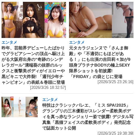
エンタメ
エンタメ
昨年、芸能界デビューしたばかり
元タカラジェンヌで「さんま御
でグラビアシーンの頂点へ駆け上
殿」や「不適切にもほどがあ
がる大阪府出身の“奇跡のシンデ
る！」にも出演の吉田莉々加が9
レラガール”溝端葵の抜群のルッ
頭身プラチナBODYの極上SEXY
クスと衝撃美ボディがイエローや
限界ショットを初披露!
黒ビキニで大炸裂! 「週刊少年チ
「FRIDAY」の袋とじに登場
ャンピオン」の表紙＆巻頭に登場
[2026/3/25 23:26:16]
[2026/3/26 18:32:57]
エンタメ
特技はクラシックバレエ、「ミス SPA!2025」
グランプリの三木優彩がスレンダー柔軟美ボデ
ィを真っ赤なランジェリー姿で披露! デジタル写
真集「黒猫フェイスの柔軟美ボディ」発売記念
で誌面カット公開
[2026/3/25 19:38:39]