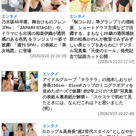
エンタメ
エンタメ
乃木坂46卒業、舞台けものフレン
「制コレ22」準グランプリの清純
ズRe：「JAPARI STAGE!」や、
派、ショートドラマ主演などで活
ドラマにも出演の相楽伊織が透明
躍する、まもなく20歳の透明感抜
感のある色気 をランジェリー姿で
群の松島かのんが教室でみずみず
披露! 「週刊 SPA!」の表紙と「美
しい美ヒップをあらわに! デジタ
女地図」に登場
ル写真集「天使のエール」発売記
[2026/3/24 19:24:18]
念で誌面カット公開
[2026/3/23 23:17:07]
エンタメ
アイドルグループ「テラテラ」の池本しおりが
身長150cm・81cmFカップのミニグラボディを
攻めたポーズで披露! 約2年ぶりの“大胆”写真集
の表紙＆裏表紙が解禁～「スケスケで初めて見
たときには、なんだこれは？と思いました
(笑)」
[2026/3/23 19:22:40]
エンタメ
Gカップ＆高身長“超Z世代スタイル”としなやか