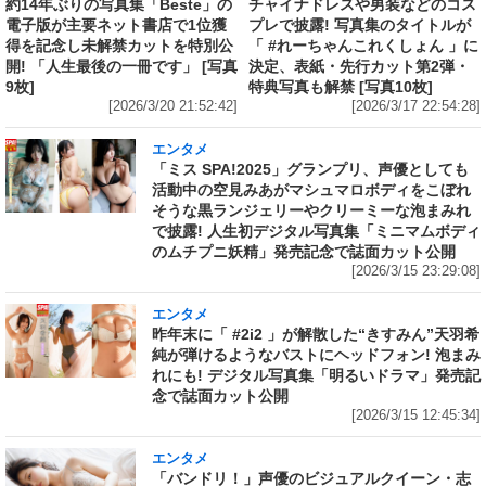
約14年ぶりの写真集「Beste」の
チャイナドレスや男装などのコス
電子版が主要ネット書店で1位獲
プレで披露! 写真集のタイトルが
得を記念し未解禁カットを特別公
「 #れーちゃんこれくしょん 」に
開! 「人生最後の一冊です」 [写真
決定、表紙・先行カット第2弾・
9枚]
特典写真も解禁 [写真10枚]
[2026/3/20 21:52:42]
[2026/3/17 22:54:28]
エンタメ
「ミス SPA!2025」グランプリ、声優としても
活動中の空見みあがマシュマロボディをこぼれ
そうな黒ランジェリーやクリーミーな泡まみれ
で披露! 人生初デジタル写真集「ミニマムボディ
のムチプニ妖精」発売記念で誌面カット公開
[2026/3/15 23:29:08]
エンタメ
昨年末に「 #2i2 」が解散した“きすみん”天羽希
純が弾けるようなバストにヘッドフォン! 泡まみ
れにも! デジタル写真集「明るいドラマ」発売記
念で誌面カット公開
[2026/3/15 12:45:34]
エンタメ
「バンドリ！」声優のビジュアルクイーン・志