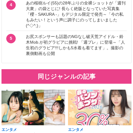
あの桜樹ルイ(55)の28年ぶりの全裸ショットが「週刊
4
大衆」の袋とじに! 長らく絶版となっていた写真集
「櫻 - SAKURA -」もデジタル限定で発売～「今の私
もみたい！という声に調子にのってしまいました
(^◇^;)」
お尻スポンサーも話題のNGなし破天荒アイドル・鈴
5
木Mob.が初グラビアに挑戦! 「週プレ」に登場～「人
生初のグラビア!!!しかも5水着も着てます」。撮影の
裏側動画も公開
同じジャンルの記事
エンタメ
エンタメ