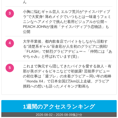
ん
小胸に悩むギャル芸人 エルフ荒川が“ナイスバディブ
3
ラ”で大変身! 薄めメイクでいつもとは一味違うフェミ
ニンなヘアメイクで挑んだ着用ビジュアルが公開～
PEACH JOHNが漫画「ナイスバディブラ恋物語」も
公開
大学卒業後、都内飲食店でバイトをしながら活動す
4
る“清楚系ギャル”笹倉彩が人生初のグラビアに挑戦!
「FLASH」で鮮烈グラビアデビュー～「仲間には『あ
やちゃみ』と呼ばれています(笑)」
これまで胸元すら隠してきたバイクを愛する旅人・有
5
那が美ボディをビキニなどで初披露! 芸能界デビュー
の初仕事は「週プレ」の水着グラビア～同い年の相棒
「Honda X4」で日本全国2万km以上走破。グラビア
挑戦への想いも語ったメイキング動画も
1週間のアクセスランキング
2026-08-02
～
2026-08-09
集計分