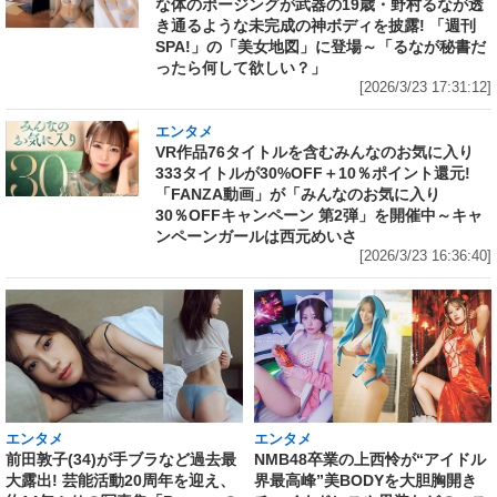
な体のポージングが武器の19歳・野村るなが透
き通るような未完成の神ボディを披露! 「週刊
SPA!」の「美女地図」に登場～「るなが秘書だ
ったら何して欲しい？」
[2026/3/23 17:31:12]
エンタメ
VR作品76タイトルを含むみんなのお気に入り
333タイトルが30%OFF＋10％ポイント還元!
「FANZA動画」が「みんなのお気に入り
30％OFFキャンペーン 第2弾」を開催中～キャ
ンペーンガールは西元めいさ
[2026/3/23 16:36:40]
エンタメ
エンタメ
前田敦子(34)が手ブラなど過去最
NMB48卒業の上西怜が“アイドル
大露出! 芸能活動20周年を迎え、
界最高峰”美BODYを大胆胸開き