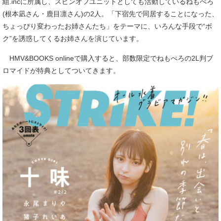
組.incに所属し、スピンオフユニットとしても活動しているねもぺろ
(根本凪さん・鹿目凛さん)の2人。「下宿先で同居することになった、
ちょっぴり変わったお姉さんたち」をテーマに、いろんな手段で“ボ
ク”を誘惑してくるお姉さんを演じています。
HMV&BOOKS onlineで購入すると、部数限定でねもぺろの2L判ブ
ロマイドが特典としてついてきます。