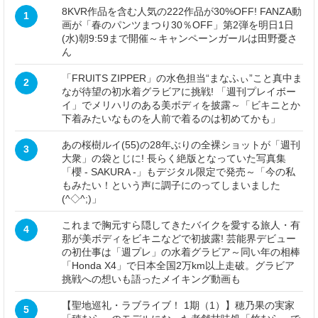
8KVR作品を含む人気の222作品が30%OFF! FANZA動
1
画が「春のパンツまつり30％OFF」第2弾を明日1日
(水)朝9:59まで開催～キャンペーンガールは田野憂さ
ん
「FRUITS ZIPPER」の水色担当“まなふぃ”こと真中ま
2
なが待望の初水着グラビアに挑戦! 「週刊プレイボー
イ」でメリハリのある美ボディを披露～「ビキニとか
下着みたいなものを人前で着るのは初めてかも」
あの桜樹ルイ(55)の28年ぶりの全裸ショットが「週刊
3
大衆」の袋とじに! 長らく絶版となっていた写真集
「櫻 - SAKURA -」もデジタル限定で発売～「今の私
もみたい！という声に調子にのってしまいました
(^◇^;)」
これまで胸元すら隠してきたバイクを愛する旅人・有
4
那が美ボディをビキニなどで初披露! 芸能界デビュー
の初仕事は「週プレ」の水着グラビア～同い年の相棒
「Honda X4」で日本全国2万km以上走破。グラビア
挑戦への想いも語ったメイキング動画も
【聖地巡礼・ラブライブ！ 1期（1）】穂乃果の実家
5