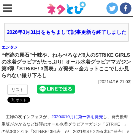
2026年3月31日をもちまして記事更新を終了しました
エンタメ
“奇跡の原石”十味や、ねもぺろなど6人のSTRiKE GiRLS
の水着グラビアがたっぷり! オール水着グラビアマガジン
第3弾「STRiKE! 3回表」が発売～全カットここでしか見
られない撮り下ろし
[2021/4/16 21:03]
リスト
主婦の友インフォスが、
2020年10月に第一弾を発売
し、発売後即
重版がかかるなど好評のオール水着グラビアマガジン「STRiKE！」
の第3弾となる「STRiKE! 3回表」が、2021年4月22日(木)に発売しま