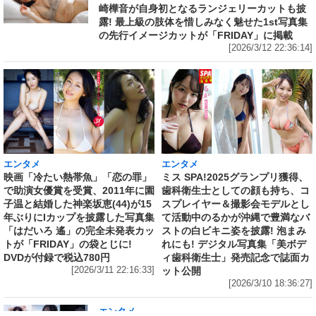
崎樺音が自身初となるランジェリーカットも披
露! 最上級の肢体を惜しみなく魅せた1st写真集
の先行イメージカットが「FRIDAY」に掲載
[2026/3/12 22:36:14]
エンタメ
エンタメ
映画「冷たい熱帯魚」「恋の罪」
ミス SPA!2025グランプリ獲得、
で助演女優賞を受賞、2011年に園
歯科衛生士としての顔も持ち、コ
子温と結婚した神楽坂恵(44)が15
スプレイヤー＆撮影会モデルとし
年ぶりにIカップを披露した写真集
て活動中のるかが沖縄で豊満なバ
「はだいろ 遙」の完全未発表カッ
ストの白ビキニ姿を披露! 泡まみ
トが「FRIDAY」の袋とじに!
れにも! デジタル写真集「美ボデ
DVDが付録で税込780円
ィ歯科衛生士」発売記念で誌面カ
[2026/3/11 22:16:33]
ット公開
[2026/3/10 18:36:27]
エンタメ