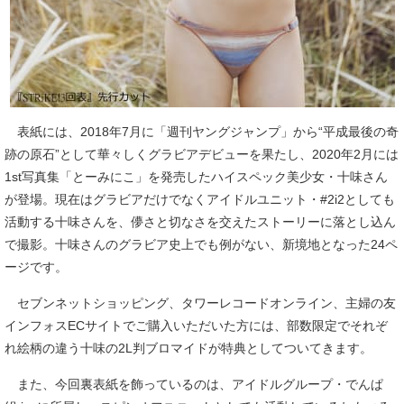
表紙には、2018年7月に「週刊ヤングジャンプ」から“平成最後の奇
跡の原石”として華々しくグラビアデビューを果たし、2020年2月には
1st写真集「とーみにこ」を発売したハイスペック美少女・十味さん
が登場。現在はグラビアだけでなくアイドルユニット・#2i2としても
活動する十味さんを、儚さと切なさを交えたストーリーに落とし込ん
で撮影。十味さんのグラビア史上でも例がない、新境地となった24ペ
ージです。
セブンネットショッピング、タワーレコードオンライン、主婦の友
インフォスECサイトでご購入いただいた方には、部数限定でそれぞ
れ絵柄の違う十味の2L判ブロマイドが特典としてついてきます。
また、今回裏表紙を飾っているのは、アイドルグループ・でんぱ