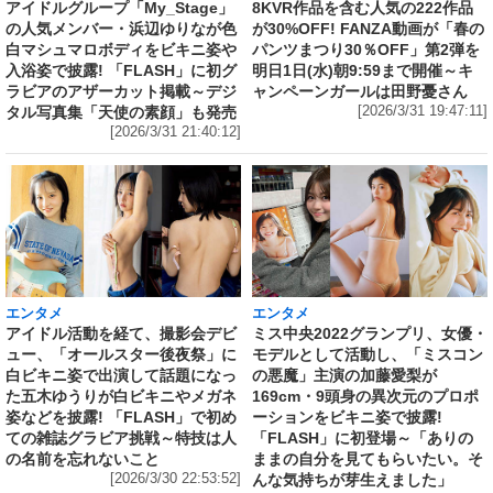
アイドルグループ「My_Stage」
8KVR作品を含む人気の222作品
の人気メンバー・浜辺ゆりなが色
が30%OFF! FANZA動画が「春の
白マシュマロボディをビキニ姿や
パンツまつり30％OFF」第2弾を
入浴姿で披露! 「FLASH」に初グ
明日1日(水)朝9:59まで開催～キ
ラビアのアザーカット掲載～デジ
ャンペーンガールは田野憂さん
タル写真集「天使の素顔」も発売
[2026/3/31 19:47:11]
[2026/3/31 21:40:12]
エンタメ
エンタメ
アイドル活動を経て、撮影会デビ
ミス中央2022グランプリ、女優・
ュー、「オールスター後夜祭」に
モデルとして活動し、「ミスコン
白ビキニ姿で出演して話題になっ
の悪魔」主演の加藤愛梨が
た五木ゆうりが白ビキニやメガネ
169cm・9頭身の異次元のプロポ
姿などを披露! 「FLASH」で初め
ーションをビキニ姿で披露!
ての雑誌グラビア挑戦～特技は人
「FLASH」に初登場～「ありの
の名前を忘れないこと
ままの自分を見てもらいたい。そ
[2026/3/30 22:53:52]
んな気持ちが芽生えました」