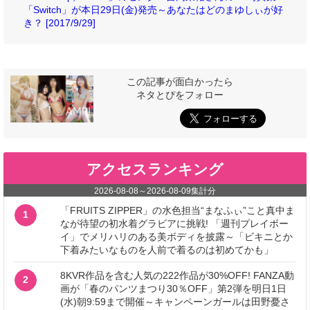
「Switch」が本日29日(金)発売～あなたはどのまゆしぃが好
き？ [2017/9/29]
この記事が面白かったら
ネタとぴをフォロー
アクセスランキング
2026-08-08
～
2026-08-09
集計分
「FRUITS ZIPPER」の水色担当“まなふぃ”こと真中ま
1
なが待望の初水着グラビアに挑戦! 「週刊プレイボー
イ」でメリハリのある美ボディを披露～「ビキニとか
下着みたいなものを人前で着るのは初めてかも」
8KVR作品を含む人気の222作品が30%OFF! FANZA動
2
画が「春のパンツまつり30％OFF」第2弾を明日1日
(水)朝9:59まで開催～キャンペーンガールは田野憂さ