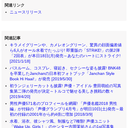
関連リンク
ニュースリリース
関連記事
キラメイグリーンや、カメレオングリーン、驚異の顔面偏差値
ら6人がオール水着でたっぷり! 即重版の「STRiKE!」の第2弾
「2回表」が本日18日(月)発売～あなたのハートにストライク!
[2021/1/18]
バスルーム、コスプレ、寝起き、セクシーな姿も披露! BNK48
を卒業したJanchanの日本初フォトブック「Janchan Style
Book Hi Haai!」が発売 [2019/5/30]
初ランジェリーカットも披露! 声優・アイドル 豊田萌絵の写真
集第二弾の発売が決定～トルコで魅せる美しき挑戦の数々
[2019/4/20]
男性声優571名のプロフィールを網羅! 「声優名鑑2018 男性
編」が付録の「声優グランプリ4月号」が明日10日(土)発売～最
初の付録の2001年から約4倍に増加 [2018/3/9]
水着、浴衣、彼シャツ風、制服など7種類! 声優ユニット
「Wake Up, Girls！」のセンター吉岡茉祐さんの1st写真集