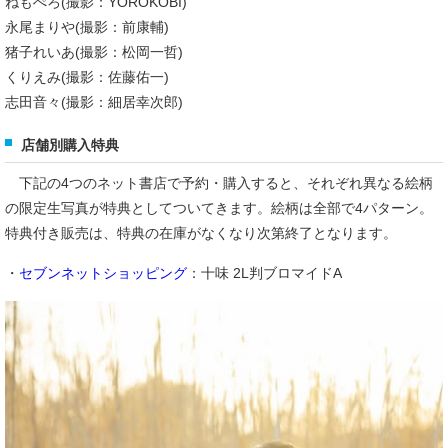
ねもぺろ(撮影：YOROKOBI)
永尾まりや(撮影：前康輔)
猪子れいあ(撮影：松岡一哲)
くりえみ(撮影：佐藤佑一)
志田音々(撮影：細居幸次郎)
店舗別購入特典
下記の4つのネット書店で予約・購入すると、それぞれ異なる絵柄
の限定生写真が特典としてついてきます。絵柄は全部で4パターン。
特典付き販売は、特典の在庫がなくなり次第終了となります。
・
セブンネットショッピング
：十味 2L判ブロマイドA