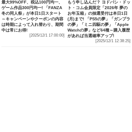
冬の同人祭」が本日1日スタート
お年玉箱」の抽選受付は本日1日
～キャンペーンやクーポンの内容
(月)まで! 「PS5の夢」「ガンプラ
は時期によって入れ替わり、期間
の夢」「ミニ四駆の夢」「Apple
中は常にお得!
Watchの夢」など64種～購入履歴
[2025/12/1 17:00:00]
があれば当選確率アップ!
[2025/12/1 12:38:25]
ゲーム・ホビー
【今月の素組み】ボディと脚のデカさが素晴ら
しい「HG 1/144 リック・ドム ガイア機/オルテ
ガ機(GQ)」を組む! ランナーは脅威の12枚! 両
脚のスラスターと背中の脚部兼バックパックを
後方に向けて飛翔する高機動形態を魅せつける
も良し! あわせてヒート・サーベル、ジャイアン
ト・バズ、電磁ハーケンと武装も多くプレイバ
リューの高さも上々!
[2025/11/30 12:54:19]
ライフ
Amazonが明日1日(月)まで開催「ブラックフラ
イデーセール」の注目5選! 「Fire TV Stick 4K
Select」半額、「AirPods 4」17%OFF、デロ
ンギ全自動コーヒーマシン「マグニフィカS」
16%OFF、「AYO ホテル仕様 高反発枕」