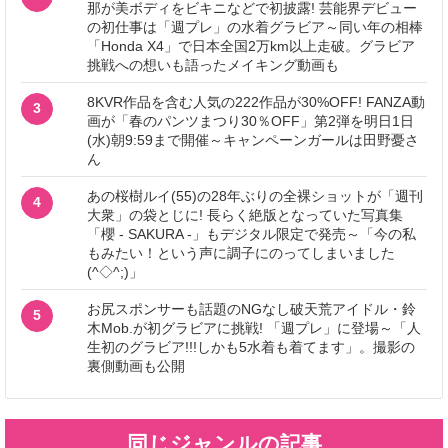
那が美ボディをビキニなどで初披露! 芸能界デビュー
の初仕事は「週プレ」の水着グラビア～同い年の相棒
「Honda X4」で日本全国2万km以上走破。グラビア
挑戦への想いも語ったメイキング動画も
8KVR作品を含む人気の222作品が30%OFF! FANZA動
3
画が「春のパンツまつり30％OFF」第2弾を明日1日
(水)朝9:59まで開催～キャンペーンガールは田野憂さ
ん
あの桜樹ルイ(55)の28年ぶりの全裸ショットが「週刊
4
大衆」の袋とじに! 長らく絶版となっていた写真集
「櫻 - SAKURA -」もデジタル限定で発売～「今の私
もみたい！という声に調子にのってしまいました
(^◇^;)」
お尻スポンサーも話題のNGなし破天荒アイドル・鈴
5
木Mob.が初グラビアに挑戦! 「週プレ」に登場～「人
生初のグラビア!!!しかも5水着も着てます」。撮影の
裏側動画も公開
同じジャンルの記事