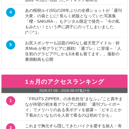
あの桜樹ルイ(55)の28年ぶりの全裸ショットが「週刊
4
大衆」の袋とじに! 長らく絶版となっていた写真集
「櫻 - SAKURA -」もデジタル限定で発売～「今の私
もみたい！という声に調子にのってしまいました
(^◇^;)」
お尻スポンサーも話題のNGなし破天荒アイドル・鈴
5
木Mob.が初グラビアに挑戦! 「週プレ」に登場～「人
生初のグラビア!!!しかも5水着も着てます」。撮影の
裏側動画も公開
1ヵ月のアクセスランキング
2026-07-08
～
2026-08-07
集計分
「FRUITS ZIPPER」の水色担当“まなふぃ”こと真中ま
1
なが待望の初水着グラビアに挑戦! 「週刊プレイボー
イ」でメリハリのある美ボディを披露～「ビキニとか
下着みたいなものを人前で着るのは初めてかも」
これまで胸元すら隠してきたバイクを愛する旅人・有
2