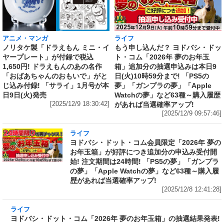
アニメ・マンガ
ライフ
ノリタケ製「ドラえもん ミニ・イ
もう申し込んだ？ ヨドバシ・ドッ
ヤープレート」が付録で税込
ト・コム「2026年 夢のお年玉
1,650円! ドラえもんのあの名作
箱」追加分の抽選申込みは本日9
「おばあちゃんのおもいで」がと
日(火)10時59分まで! 「PS5の
じ込み付録! 「サライ」1月号が本
夢」「ガンプラの夢」「Apple
日9日(火)発売
Watchの夢」など63種～購入履歴
[2025/12/9 18:30:42]
があれば当選確率アップ!
[2025/12/9 09:57:46]
ライフ
ヨドバシ・ドット・コム会員限定「2026年 夢の
お年玉箱」が好評につき追加分の申込み受付開
始! 注文期間は24時間! 「PS5の夢」「ガンプラ
の夢」「Apple Watchの夢」など63種～購入履
歴があれば当選確率アップ!
[2025/12/8 12:41:28]
ライフ
ヨドバシ・ドット・コム「2026年 夢のお年玉