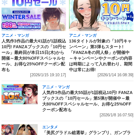
アニメ・マンガ
アニメ・マンガ
人気作3作品の最大41話が1話税込
136タイトルが対象の「10円キャ
10円! FANZAブックスの「10円セ
ンペーン」第3弾もスタート!
ール」最終回が本日15日(木)から
「FANZA冬の同人祭」が開催中
開催～最大80%OFFスペシャルセ
～キャンペーンやクーポンの内容
ール、お得な25%OFFクーポン配
は時期によって入れ替わり、期間
布も
中は常にお得!
[2026/1/15 19:10:17]
[2026/1/14 16:08:39]
アニメ・マンガ
人気作3作品の最大55話が1話税込10円! FANZA
ブックスの「10円セール」第5弾が開催中～最
大80%OFFスペシャルセール、お得な25%OFF
クーポン配布も
[2026/1/8 16:07:50]
エンタメ
「美尻グラドル総選挙」グランプリ、ガンプラ