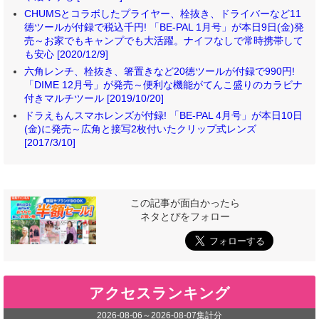
CHUMSとコラボしたプライヤー、栓抜き、ドライバーなど11
徳ツールが付録で税込千円! 「BE-PAL 1月号」が本日9日(金)発
売～お家でもキャンプでも大活躍。ナイフなしで常時携帯して
も安心 [2020/12/9]
六角レンチ、栓抜き、箸置きなど20徳ツールが付録で990円!
「DIME 12月号」が発売～便利な機能がてんこ盛りのカラビナ
付きマルチツール [2019/10/20]
ドラえもんスマホレンズが付録! 「BE-PAL 4月号」が本日10日
(金)に発売～広角と接写2枚付いたクリップ式レンズ
[2017/3/10]
この記事が面白かったら
ネタとぴをフォロー
アクセスランキング
2026-08-06
～
2026-08-07
集計分