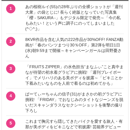
あの桜樹ルイ(55)の28年ぶりの全裸ショットが「週刊
1
大衆」の袋とじに! 長らく絶版となっていた写真集
「櫻 - SAKURA -」もデジタル限定で発売～「今の私
もみたい！という声に調子にのってしまいました
(^◇^;)」
8KVR作品を含む人気の222作品が30%OFF! FANZA動
2
画が「春のパンツまつり30％OFF」第2弾を明日1日
(水)朝9:59まで開催～キャンペーンガールは田野憂さ
ん
「FRUITS ZIPPER」の水色担当“まなふぃ”こと真中ま
3
なが待望の初水着グラビアに挑戦! 「週刊プレイボー
イ」でメリハリのある美ボディを披露～「ビキニとか
下着みたいなものを人前で着るのは初めてかも」
ぱーてぃーちゃんの信子(31)がまさかの初グラビアに
4
挑戦! 「FRIDAY」でおなじみのタイトなジーンズを脱
いだスキャンダラスなセクシーショットを衝撃の撮り
下ろし
これまで胸元すら隠してきたバイクを愛する旅人・有
5
那が美ボディをビキニなどで初披露! 芸能界デビュー