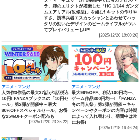
ラ、姉のエリクトが搭乗した「HG 1/144 ガンダ
ムエアリアル(改修型)」を組む! キットの作りや
すさ、誘導兵器エスカッシャンとあわせてハッ
タリの効いたデザインのビームライフルがつい
てプレイバリューもUP!
[2025/12/26 18:00:26]
アニメ・マンガ
アニメ・マンガ
人気作3作品の最大37話が1話税込
最大99%OFF、税込100円均一、
10円! FANZAブックスの「10円セ
ゲーム作品300円均一! 「FANZA
ール」第2弾が開催中～最大
冬の同人祭」第3弾が開催～キャ
80%OFFスペシャルセール、お得
ンペーンやクーポンの内容は時期
な25%OFFクーポン配布も
によって入れ替わり、期間中は常
[2025/12/20 23:35:22]
にお得!
[2025/12/18 16:46:24]