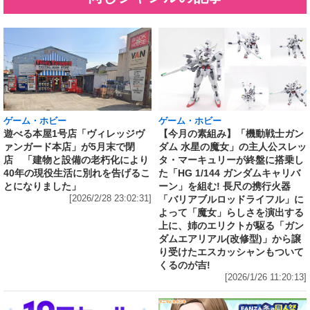
ゲーム・ホビー
ゲーム・ホビー
遊べる本屋1号店「ヴィレッジヴ
【今月の素組み】「機動戦士ガン
ァンガード本店」が5月末で閉
ダム 水星の魔女」の主人公スレッ
店 「建物と設備の老朽化により
タ・マーキュリーが終盤に搭乗し
40年の現役生活に別れを告げるこ
た「HG 1/144 ガンダムキャリバ
とになりました」
ーン」を組む! 長尺の携行火器
[2026/2/28 23:02:31]
「バリアブルロッドライフル」に
よって「魔女」らしさを演出する
上に、姉のエリクトが駆る「ガン
ダムエアリアル(改修型)」から譲
り受けたエスカッシャンもついて
くるのが吉!
[2026/1/26 11:20:13]