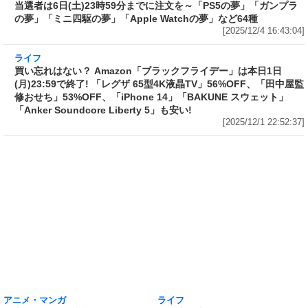
箱」の抽選結果発表! 当選者は6日(土)23時59分
までに注文を～「PS5の夢」「ガンプラの夢」
「ミニ四駆の夢」「Apple Watchの夢」など64
種
[2025/12/4 16:43:04]
ライフ
買い忘れはない？ Amazon「ブラックフライデ
ー」は本日1日(月)23:59で終了! 「レグザ 65型
4K液晶TV」56%OFF、「田中屋監修おせち」
53%OFF、「iPhone 14」「BAKUNE スウェッ
ト」「Anker Soundcore Liberty 5」も安い!
[2025/12/1 22:52:37]
アニメ・マンガ
ライフ
最大99%OFF、税込100円均一、
もう申し込んだ？ ヨドバシ・ドッ
ゲーム作品300円均一! 「FANZA
ト・コム会員限定「2026年 夢の