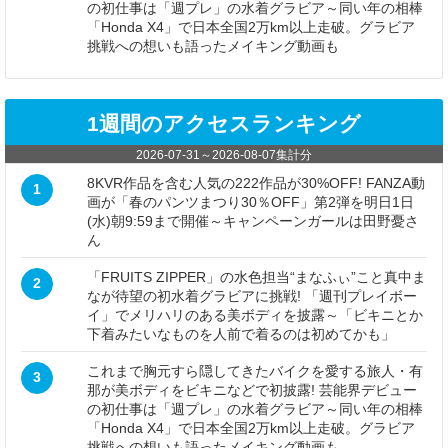
の初仕事は「週プレ」の水着グラビア～同い年の相棒
「Honda X4」で日本全国2万km以上走破。グラビア
挑戦への想いも語ったメイキング動画も
1週間のアクセスランキング
2026-07-31
～
2026-08-07
集計分
8KVR作品を含む人気の222作品が30%OFF! FANZA動
1
画が「春のパンツまつり30％OFF」第2弾を明日1日
(水)朝9:59まで開催～キャンペーンガールは田野憂さ
ん
「FRUITS ZIPPER」の水色担当“まなふぃ”こと真中ま
2
なが待望の初水着グラビアに挑戦! 「週刊プレイボー
イ」でメリハリのある美ボディを披露～「ビキニとか
下着みたいなものを人前で着るのは初めてかも」
これまで胸元すら隠してきたバイクを愛する旅人・有
3
那が美ボディをビキニなどで初披露! 芸能界デビュー
の初仕事は「週プレ」の水着グラビア～同い年の相棒
「Honda X4」で日本全国2万km以上走破。グラビア
挑戦への想いも語ったメイキング動画も