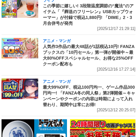
ライフ
この季節に嬉しい! 3段階温度調節の“魔法”のア
イテム「『葬送のフリーレン』USBカップウォ
ーマー」が付録で税込1,880円! 「DIME」2・3
月合併号が発売
[2025/12/17 21:29:11]
アニメ・マンガ
人気作3作品の最大48話が1話税込10円! FANZA
ブックスの「10円セール」第一弾が開催中～最
大80%OFFスペシャルセール、お得な25%OFF
クーポン配布も
[2025/12/16 17:27:14]
アニメ・マンガ
最大99%OFF、税込100円均一、ゲーム作品300
円均一! 「FANZA冬の同人祭」第2弾開催～キャ
ンペーンやクーポンの内容は時期によって入れ
替わり、期間中は常にお得!
[2025/12/12 20:25:07]