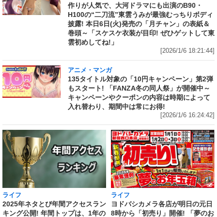
作りが人気で、大河ドラマにも出演のB90・
H100の“二刀流”東雲うみが最強むっちりボディ
披露! 本日6日(火)発売の「月チャン」の表紙＆
巻頭～「スケスケ衣装が目印! ぜひゲットして東
雲初めしてね!」
[2026/1/6 18:21:44]
アニメ・マンガ
135タイトル対象の「10円キャンペーン」第2弾
もスタート! 「FANZA冬の同人祭」が開催中～
キャンペーンやクーポンの内容は時期によって
入れ替わり、期間中は常にお得!
[2026/1/6 16:24:42]
ライフ
ライフ
ヨドバシカメラ各店が明日の元日
2025年ネタとぴ年間アクセスラン
8時から「初売り」開催! 「夢のお
キング公開! 年間トップは、1年の