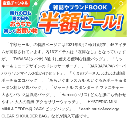
「半額セール」の特設ページには2021年6月7日(月)現在、46アイテ
ムが掲載されています。内16アイテムは「在庫なし」となっています
が、「TABASA(タバサ) 3通りに使える便利な軽量バッグ」、「ミッ
キー＆ミニーデザインのドレッサーポーチ」、「BARBAPAPA(バーバ
パパ) ワンマイルお出かけセット」、「くまのプーさん ふわふわ刺繍
ポーチ＆エコバッグ」、「あらいぐまラスカル ぬいぐるみポーチ＆タ
ータン柄レジ袋バッグ」、「ジャーナル スタンダード ファニチャー
大きなバケツ型収納バッグ」、「Harriss(ハリス) どんな服にも合わせ
やすい 大人の洗練 アクセサリーウォッチ」、「HYSTERIC MINI
MINI & TEDDY柄 2WAY ビッグバッグ」、「earth music&ecology
CLEAR SHOULDER BAG」などが購入可能です。