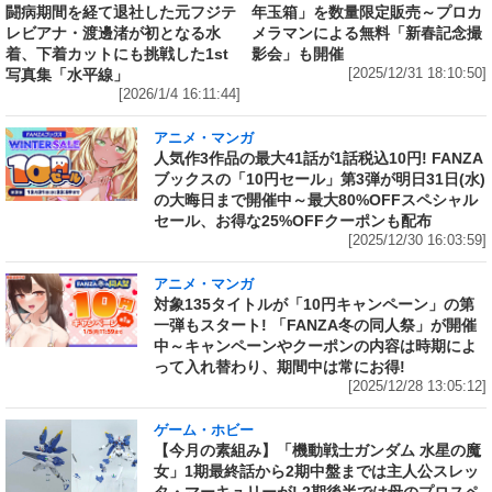
年玉箱」を数量限定販売～プロカ
闘病期間を経て退社した元フジテ
メラマンによる無料「新春記念撮
レビアナ・渡邊渚が初となる水
影会」も開催
着、下着カットにも挑戦した1st
[2025/12/31 18:10:50]
写真集「水平線」
[2026/1/4 16:11:44]
アニメ・マンガ
人気作3作品の最大41話が1話税込10円! FANZA
ブックスの「10円セール」第3弾が明日31日(水)
の大晦日まで開催中～最大80%OFFスペシャル
セール、お得な25%OFFクーポンも配布
[2025/12/30 16:03:59]
アニメ・マンガ
対象135タイトルが「10円キャンペーン」の第
一弾もスタート! 「FANZA冬の同人祭」が開催
中～キャンペーンやクーポンの内容は時期によ
って入れ替わり、期間中は常にお得!
[2025/12/28 13:05:12]
ゲーム・ホビー
【今月の素組み】「機動戦士ガンダム 水星の魔
女」1期最終話から2期中盤までは主人公スレッ
タ・マーキュリーが! 2期後半では母のプロスペ