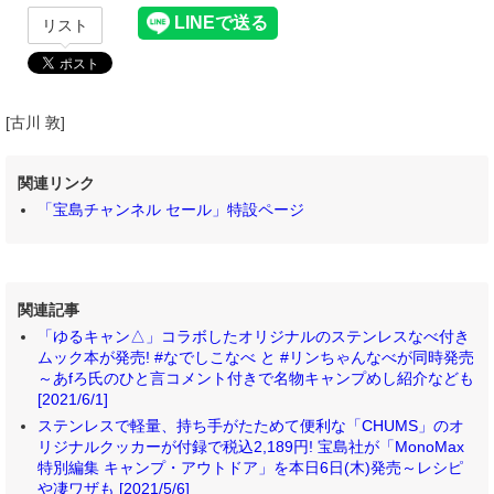
リスト
[古川 敦]
関連リンク
「宝島チャンネル セール」特設ページ
関連記事
「ゆるキャン△」コラボしたオリジナルのステンレスなべ付き
ムック本が発売! #なでしこなべ と #リンちゃんなべが同時発売
～あfろ氏のひと言コメント付きで名物キャンプめし紹介なども
[2021/6/1]
ステンレスで軽量、持ち手がたためて便利な「CHUMS」のオ
リジナルクッカーが付録で税込2,189円! 宝島社が「MonoMax
特別編集 キャンプ・アウトドア」を本日6日(木)発売～レシピ
や凄ワザも [2021/5/6]