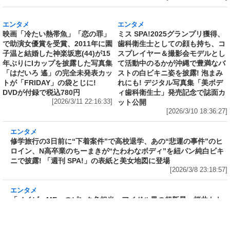
[2026/3/12 22:36:14]
エンタメ
エンタメ
映画「冷たい熱帯魚」「恋の罪」
ミス SPA!2025グランプリ獲得、
で助演女優賞を受賞、2011年に園
歯科衛生士としての顔も持ち、コ
子温と結婚した神楽坂恵(44)が15
スプレイヤー＆撮影会モデルとし
年ぶりにIカップを披露した写真集
て活動中のるかが沖縄で豊満なバ
「はだいろ 遙」の完全未発表カッ
ストの白ビキニ姿を披露! 泡まみ
トが「FRIDAY」の袋とじに!
れにも! デジタル写真集「美ボデ
DVDが付録で税込780円
ィ歯科衛生士」発売記念で誌面カ
[2026/3/11 22:16:33]
ット公開
[2026/3/10 18:36:27]
エンタメ
修学旅行の3日前に“下着案件”で高校退学、あ
の“悲運の事件”のヒロイン、N高卒業のちーま
きが“たわわなボディ”を紐パン純白ビキニで披