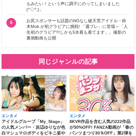
もみたい！という声に調子にのってしまいました
(^◇^;)」
お尻スポンサーも話題のNGなし破天荒アイドル・鈴
5
木Mob.が初グラビアに挑戦! 「週プレ」に登場～「人
生初のグラビア!!!しかも5水着も着てます」。撮影の
裏側動画も公開
同じジャンルの記事
エンタメ
エンタメ
アイドルグループ「My_Stage」
8KVR作品を含む人気の222作品
の人気メンバー・浜辺ゆりなが色
が30%OFF! FANZA動画が「春の
白マシュマロボディをビキニ姿や
パンツまつり30％OFF」第2弾を