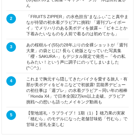
ん
「FRUITS ZIPPER」の水色担当“まなふぃ”こと真中ま
2
なが待望の初水着グラビアに挑戦! 「週刊プレイボー
イ」でメリハリのある美ボディを披露～「ビキニとか
下着みたいなものを人前で着るのは初めてかも」
あの桜樹ルイ(55)の28年ぶりの全裸ショットが「週刊
3
大衆」の袋とじに! 長らく絶版となっていた写真集
「櫻 - SAKURA -」もデジタル限定で発売～「今の私
もみたい！という声に調子にのってしまいました
(^◇^;)」
これまで胸元すら隠してきたバイクを愛する旅人・有
4
那が美ボディをビキニなどで初披露! 芸能界デビュー
の初仕事は「週プレ」の水着グラビア～同い年の相棒
「Honda X4」で日本全国2万km以上走破。グラビア
挑戦への想いも語ったメイキング動画も
【聖地巡礼・ラブライブ！ 1期（1）】穂乃果の実家
5
「穂むら」のモデルになった老舗甘味処「竹むら」で
甘味と巡礼を楽しむ