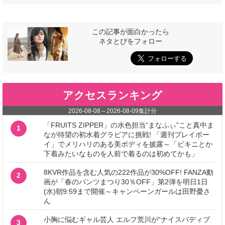
この記事が面白かったら
ネタとぴをフォロー
アクセスランキング
2026-08-08
～
2026-08-09
集計分
「FRUITS ZIPPER」の水色担当“まなふぃ”こと真中ま
1
なが待望の初水着グラビアに挑戦! 「週刊プレイボー
イ」でメリハリのある美ボディを披露～「ビキニとか
下着みたいなものを人前で着るのは初めてかも」
8KVR作品を含む人気の222作品が30%OFF! FANZA動
2
画が「春のパンツまつり30％OFF」第2弾を明日1日
(水)朝9:59まで開催～キャンペーンガールは田野憂さ
ん
小胸に悩むギャル芸人 エルフ荒川が“ナイスバディブ
3