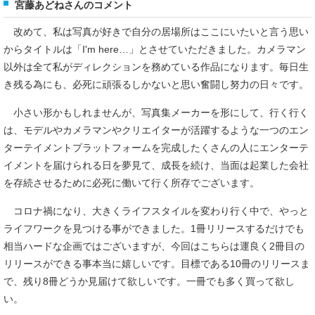
宮藤あどねさんのコメント
改めて、私は写真が好きで自分の居場所はここにいたいと言う思い
からタイトルは「I'm here…」とさせていただきました。カメラマン
以外は全て私がディレクションを務めている作品になります。毎日生
き残る為にも、必死に頑張るしかないと思い奮闘し努力の日々です。
小さい形かもしれませんが、写真集メーカーを形にして、行く行く
は、モデルやカメラマンやクリエイターが活躍するような一つのエン
ターテイメントプラットフォームを完成したくさんの人にエンターテ
イメントを届けられる日を夢見て、成長を続け、当面は起業した会社
を存続させるために必死に働いて行く所存でございます。
コロナ禍になり、大きくライフスタイルを変わり行く中で、やっと
ライフワークを見つける事ができました。1冊リリースするだけでも
相当ハードな企画ではございますが、今回はこちらは運良く2冊目の
リリースができる事本当に嬉しいです。目標である10冊のリリースま
で、残り8冊どうか見届けて欲しいです。一冊でも多く買って欲し
い。