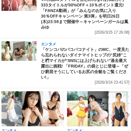
333タイトルが30%OFF＋10％ポイント還元!
「FANZA動画」が「みんなのお気に入り
30％OFFキャンペーン 第3弾」を明日26日
(木)23:59まで開催中～キャンペーンガールは鳳
みゆ
[2026/3/25 17:26:08]
エンタメ
「ケンコバのバコバコナイト」のMC、一度見た
ら忘れられないダイナマイトヒップの“尻姉”こ
と椚マイカが“SNSには上げられない”過去最大
露出に挑戦! 「FRIDAY」の袋とじに登場～「ぜ
ひ窮屈そうにしているお尻の全貌をご覧くださ
い!」
[2026/3/24 23:41:57]
エンタメ
エンタメ