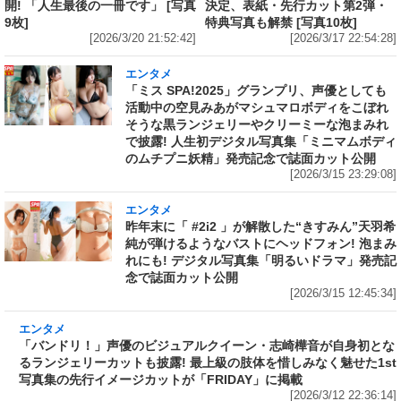
開! 「人生最後の一冊です」 [写真
決定、表紙・先行カット第2弾・
9枚]
特典写真も解禁 [写真10枚]
[2026/3/20 21:52:42]
[2026/3/17 22:54:28]
エンタメ
「ミス SPA!2025」グランプリ、声優としても
活動中の空見みあがマシュマロボディをこぼれ
そうな黒ランジェリーやクリーミーな泡まみれ
で披露! 人生初デジタル写真集「ミニマムボディ
のムチプニ妖精」発売記念で誌面カット公開
[2026/3/15 23:29:08]
エンタメ
昨年末に「 #2i2 」が解散した“きすみん”天羽希
純が弾けるようなバストにヘッドフォン! 泡まみ
れにも! デジタル写真集「明るいドラマ」発売記
念で誌面カット公開
[2026/3/15 12:45:34]
エンタメ
「バンドリ！」声優のビジュアルクイーン・志
崎樺音が自身初となるランジェリーカットも披
露! 最上級の肢体を惜しみなく魅せた1st写真集
の先行イメージカットが「FRIDAY」に掲載