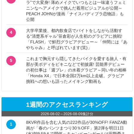
ラ”で大変身! 薄めメイクでいつもとは一味違うフェミ
ニンなヘアメイクで挑んだ着用ビジュアルが公開～
PEACH JOHNが漫画「ナイスバディブラ恋物語」も
公開
大学卒業後、都内飲食店でバイトをしながら活動す
4
る“清楚系ギャル”笹倉彩が人生初のグラビアに挑戦!
「FLASH」で鮮烈グラビアデビュー～「仲間には『あ
やちゃみ』と呼ばれています(笑)」
これまで胸元すら隠してきたバイクを愛する旅人・有
5
那が美ボディをビキニなどで初披露! 芸能界デビュー
の初仕事は「週プレ」の水着グラビア～同い年の相棒
「Honda X4」で日本全国2万km以上走破。グラビア
挑戦への想いも語ったメイキング動画も
1週間のアクセスランキング
2026-08-02
～
2026-08-09
集計分
8KVR作品を含む人気の222作品が30%OFF! FANZA動
1
画が「春のパンツまつり30％OFF」第2弾を明日1日
(水)朝9:59まで開催～キャンペーンガールは田野憂さ