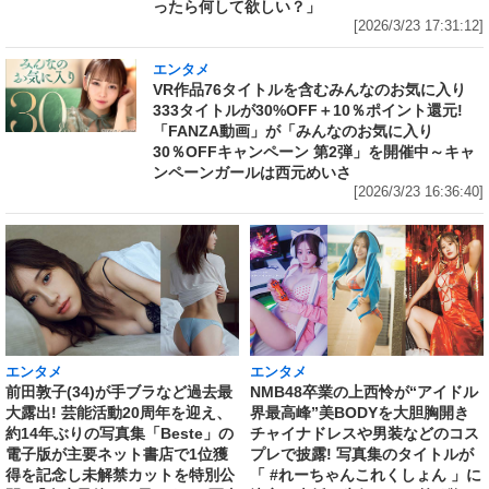
ったら何して欲しい？」
[2026/3/23 17:31:12]
エンタメ
VR作品76タイトルを含むみんなのお気に入り
333タイトルが30%OFF＋10％ポイント還元!
「FANZA動画」が「みんなのお気に入り
30％OFFキャンペーン 第2弾」を開催中～キャ
ンペーンガールは西元めいさ
[2026/3/23 16:36:40]
エンタメ
エンタメ
前田敦子(34)が手ブラなど過去最
NMB48卒業の上西怜が“アイドル
大露出! 芸能活動20周年を迎え、
界最高峰”美BODYを大胆胸開き
約14年ぶりの写真集「Beste」の
チャイナドレスや男装などのコス
電子版が主要ネット書店で1位獲
プレで披露! 写真集のタイトルが
得を記念し未解禁カットを特別公
「 #れーちゃんこれくしょん 」に