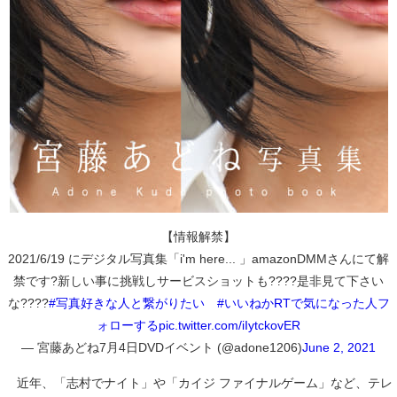
【情報解禁】
2021/6/19 にデジタル写真集「i'm here... 」amazonDMMさんにて解
禁です?新しい事に挑戦しサービスショットも????是非見て下さい
な????
#写真好きな人と繋がりたい
#いいねかRTで気になった人フ
ォローする
pic.twitter.com/iIytckovER
— 宮藤あどね7月4日DVDイベント (@adone1206)
June 2, 2021
近年、「志村でナイト」や「カイジ ファイナルゲーム」など、テレ