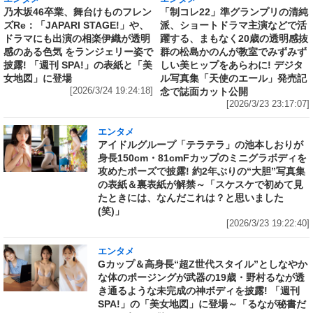
乃木坂46卒業、舞台けものフレン
「制コレ22」準グランプリの清純
ズRe：「JAPARI STAGE!」や、
派、ショートドラマ主演などで活
ドラマにも出演の相楽伊織が透明
躍する、まもなく20歳の透明感抜
感のある色気 をランジェリー姿で
群の松島かのんが教室でみずみず
披露! 「週刊 SPA!」の表紙と「美
しい美ヒップをあらわに! デジタ
女地図」に登場
ル写真集「天使のエール」発売記
[2026/3/24 19:24:18]
念で誌面カット公開
[2026/3/23 23:17:07]
エンタメ
アイドルグループ「テラテラ」の池本しおりが
身長150cm・81cmFカップのミニグラボディを
攻めたポーズで披露! 約2年ぶりの“大胆”写真集
の表紙＆裏表紙が解禁～「スケスケで初めて見
たときには、なんだこれは？と思いました
(笑)」
[2026/3/23 19:22:40]
エンタメ
Gカップ＆高身長“超Z世代スタイル”としなやか
な体のポージングが武器の19歳・野村るなが透
き通るような未完成の神ボディを披露! 「週刊
SPA!」の「美女地図」に登場～「るなが秘書だ