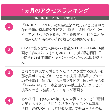
1ヵ月のアクセスランキング
2026-07-10
～
2026-08-09
集計分
「FRUITS ZIPPER」の水色担当“まなふぃ”こと真中ま
1
なが待望の初水着グラビアに挑戦! 「週刊プレイボー
イ」でメリハリのある美ボディを披露～「ビキニとか
下着みたいなものを人前で着るのは初めてかも」
8KVR作品を含む人気の222作品が30%OFF! FANZA動
2
画が「春のパンツまつり30％OFF」第2弾を明日1日
(水)朝9:59まで開催～キャンペーンガールは田野憂さ
ん
これまで胸元すら隠してきたバイクを愛する旅人・有
3
那が美ボディをビキニなどで初披露! 芸能界デビュー
の初仕事は「週プレ」の水着グラビア～同い年の相棒
「Honda X4」で日本全国2万km以上走破。グラビア
挑戦への想いも語ったメイキング動画も
あの桜樹ルイ(55)の28年ぶりの全裸ショットが「週刊
4
大衆」の袋とじに! 長らく絶版となっていた写真集
「櫻 - SAKURA -」もデジタル限定で発売～「今の私