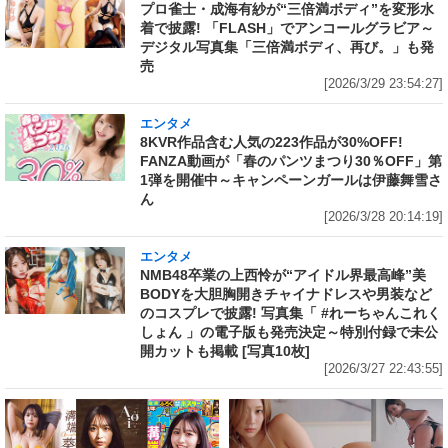
プロ雀士・成海有紗が“三倍満ボディ”を変形水
着で披露! 「FLASH」でアンコールグラビア～
デジタル写真集「三倍満ボディ、再び。」も発
売
[2026/3/29 23:54:27]
エンタメ
8KVR作品含む人気の223作品が30%OFF!
FANZA動画が「春のパンツまつり30％OFF」第
1弾を開催中～キャンペーンガールは伊藤舞雪さ
ん
[2026/3/28 20:14:19]
エンタメ
NMB48卒業の上西怜が“アイドル界最高峰”美
BODYを大胆胸開きチャイナドレスや男装など
のコスプレで披露! 写真集「 #れーちゃんこれく
しょん 」の電子版も発売決定～特別付録で未公
開カットも掲載 [写真10枚]
[2026/3/27 22:43:55]