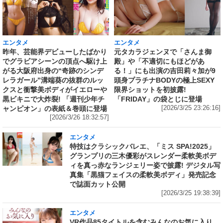
エンタメ
エンタメ
昨年、芸能界デビューしたばかり
元タカラジェンヌで「さんま御
でグラビアシーンの頂点へ駆け上
殿」や「不適切にもほどがあ
がる大阪府出身の“奇跡のシンデ
る！」にも出演の吉田莉々加が9
レラガール”溝端葵の抜群のルッ
頭身プラチナBODYの極上SEXY
クスと衝撃美ボディがイエローや
限界ショットを初披露!
黒ビキニで大炸裂! 「週刊少年チ
「FRIDAY」の袋とじに登場
ャンピオン」の表紙＆巻頭に登場
[2026/3/25 23:26:16]
[2026/3/26 18:32:57]
エンタメ
特技はクラシックバレエ、「ミス SPA!2025」
グランプリの三木優彩がスレンダー柔軟美ボデ
ィを真っ赤なランジェリー姿で披露! デジタル写
真集「黒猫フェイスの柔軟美ボディ」発売記念
で誌面カット公開
[2026/3/25 19:38:39]
エンタメ
VR作品85タイトルを含むみんなのお気に入り