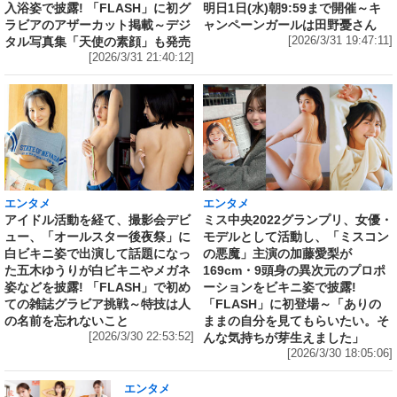
入浴姿で披露! 「FLASH」に初グ
明日1日(水)朝9:59まで開催～キ
ラビアのアザーカット掲載～デジ
ャンペーンガールは田野憂さん
タル写真集「天使の素顔」も発売
[2026/3/31 19:47:11]
[2026/3/31 21:40:12]
エンタメ
エンタメ
アイドル活動を経て、撮影会デビ
ミス中央2022グランプリ、女優・
ュー、「オールスター後夜祭」に
モデルとして活動し、「ミスコン
白ビキニ姿で出演して話題になっ
の悪魔」主演の加藤愛梨が
た五木ゆうりが白ビキニやメガネ
169cm・9頭身の異次元のプロポ
姿などを披露! 「FLASH」で初め
ーションをビキニ姿で披露!
ての雑誌グラビア挑戦～特技は人
「FLASH」に初登場～「ありの
の名前を忘れないこと
ままの自分を見てもらいたい。そ
[2026/3/30 22:53:52]
んな気持ちが芽生えました」
[2026/3/30 18:05:06]
エンタメ