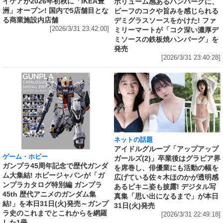
イケアが2026年初秋に「IKEA豊
ボリューム感あるハンバーグに、
洲」オープン! 国内で5店舗目とな
ビーフのコクや旨みを感じられる
る商業施設内店舗
デミグラスソースをかけた! ファ
[2026/3/31 23:42:00]
ミリーマートが「コク深い濃厚デ
ミソースの鉄板焼ハンバーグ」を
発売
[2026/3/31 23:40:28]
ネットの話題
アイドルグループ「アップアップ
ゲーム・ホビー
ガールズ(2)」卒業後はグラビア界
ガンプラ45周年記念で歴代ガンダ
を席巻し、俳優業にも活動の幅を
ム大集結! ホビージャパンが「ガ
広げている佐々木ほのかが透明感
ンプラカタログ特別編 ガンプラ
あるビキニ姿も披露! デジタル写
45th 歴代アニメのガンダム集
真集「思い出になるまで」が本日
結!」を本日31日(火)発売～ガンプ
31日(火)発売
ラ史のこれまでとこれからを網羅
[2026/3/31 22:49:18]
した1冊