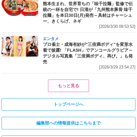
熊本生まれ、世界育ちの「味千拉麺」監修で伝
統の一杯を自宅で! 日清が「九州熊本豚骨 味千
拉麺」を本日30日(月)発売～具材はチャーシュ
ー、きくらげ、ネギ
[2026/3/30 09:53:52]
エンタメ
プロ雀士・成海有紗が“三倍満ボディ”を変形水
着で披露! 「FLASH」でアンコールグラビア～
デジタル写真集「三倍満ボディ、再び。」も発
売
[2026/3/29 23:54:27]
もっと見る
トップページへ
編集部への情報提供はこちらまで