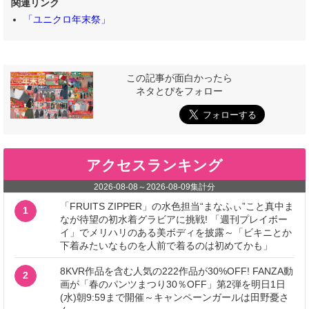
関連リンク
「ユニクロ年末祭」
この記事が面白かったら
ネタとぴをフォロー
アクセスランキング
2026-08-08
～
2026-08-09
集計分
「FRUITS ZIPPER」の水色担当“まなふぃ”こと真中ま
1
なが待望の初水着グラビアに挑戦! 「週刊プレイボー
イ」でメリハリのある美ボディを披露～「ビキニとか
下着みたいなものを人前で着るのは初めてかも」
8KVR作品を含む人気の222作品が30%OFF! FANZA動
2
画が「春のパンツまつり30％OFF」第2弾を明日1日
(水)朝9:59まで開催～キャンペーンガールは田野憂さ