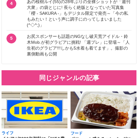
あの桜樹ルイ(55)の28年ぶりの全裸ショットが「週刊
4
大衆」の袋とじに! 長らく絶版となっていた写真集
「櫻 - SAKURA -」もデジタル限定で発売～「今の私
もみたい！という声に調子にのってしまいました
(^◇^;)」
お尻スポンサーも話題のNGなし破天荒アイドル・鈴
5
木Mob.が初グラビアに挑戦! 「週プレ」に登場～「人
生初のグラビア!!!しかも5水着も着てます」。撮影の
裏側動画も公開
同じジャンルの記事
ライフ
フード