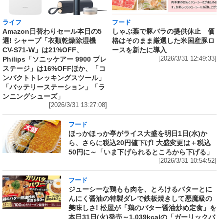
ライフ
フード
Amazon日替わりセール本日の5
しゃぶ葉で豚バラの提供休止 価
選! シャープ「衣類乾燥除湿機
格はそのまま厳選した米国産豚ロ
CV-S71-W」は21%OFF、
ースを新たに導入
Philips「ソニッケアー 9900 プレ
[2026/3/31 12:49:33]
ステージ」は16%OFFほか、「コ
ンパクトトレッキングスツール」
「バッテリーステーション」「ラ
ンニングシューズ」
[2026/3/31 13:27:08]
フード
ほっかほっか亭がライス大盛を明日1日(水)か
ら、さらに税込20円値下げ! 大盛変更は＋税込
50円に～「いま下げられるところから下げる」
[2026/3/31 10:54:52]
フード
ジューシーな鶏もも肉を、とろけるバターとに
んにく醤油の特製ダレで鉄板焼きして悪魔級の
美味しさ! 松屋が「鶏のバター醤油炒め定食」を
本日31日(火)発売～1,039kcalの「ガーリックバ