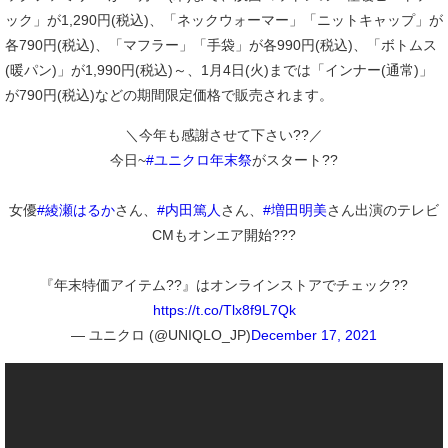
ック」が1,290円(税込)、「ネックウォーマー」「ニットキャップ」が
各790円(税込)、「マフラー」「手袋」が各990円(税込)、「ボトムス
(暖パン)」が1,990円(税込)～、1月4日(火)までは「インナー(通常)」
が790円(税込)などの期間限定価格で販売されます。
＼今年も感謝させて下さい??／
今日~
#ユニクロ年末祭
がスタート??
女優
#綾瀬はるか
さん、
#内田篤人
さん、
#増田明美
さん出演のテレビ
CMもオンエア開始???
『年末特価アイテム??』はオンラインストアでチェック??
https://t.co/Tlx8f9L7Qk
— ユニクロ (@UNIQLO_JP)
December 17, 2021