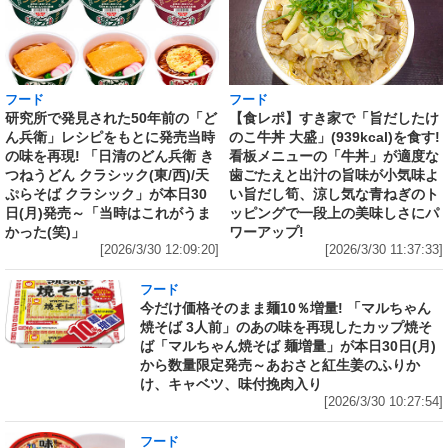
フード
フード
研究所で発見された50年前の「ど
【食レポ】すき家で「旨だしたけ
ん兵衛」レシピをもとに発売当時
のこ牛丼 大盛」(939kcal)を食す!
の味を再現! 「日清のどん兵衛 き
看板メニューの「牛丼」が適度な
つねうどん クラシック(東/西)/天
歯ごたえと出汁の旨味が小気味よ
ぷらそば クラシック」が本日30
い旨だし筍、涼し気な青ねぎのト
日(月)発売～「当時はこれがうま
ッピングで一段上の美味しさにパ
かった(笑)」
ワーアップ!
[2026/3/30 12:09:20]
[2026/3/30 11:37:33]
フード
今だけ価格そのまま麺10％増量! 「マルちゃん
焼そば 3人前」のあの味を再現したカップ焼そ
ば「マルちゃん焼そば 麺増量」が本日30日(月)
から数量限定発売～あおさと紅生姜のふりか
け、キャベツ、味付挽肉入り
[2026/3/30 10:27:54]
フード