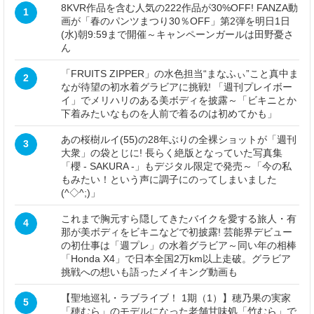
8KVR作品を含む人気の222作品が30%OFF! FANZA動
1
画が「春のパンツまつり30％OFF」第2弾を明日1日
(水)朝9:59まで開催～キャンペーンガールは田野憂さ
ん
「FRUITS ZIPPER」の水色担当“まなふぃ”こと真中ま
2
なが待望の初水着グラビアに挑戦! 「週刊プレイボー
イ」でメリハリのある美ボディを披露～「ビキニとか
下着みたいなものを人前で着るのは初めてかも」
あの桜樹ルイ(55)の28年ぶりの全裸ショットが「週刊
3
大衆」の袋とじに! 長らく絶版となっていた写真集
「櫻 - SAKURA -」もデジタル限定で発売～「今の私
もみたい！という声に調子にのってしまいました
(^◇^;)」
これまで胸元すら隠してきたバイクを愛する旅人・有
4
那が美ボディをビキニなどで初披露! 芸能界デビュー
の初仕事は「週プレ」の水着グラビア～同い年の相棒
「Honda X4」で日本全国2万km以上走破。グラビア
挑戦への想いも語ったメイキング動画も
【聖地巡礼・ラブライブ！ 1期（1）】穂乃果の実家
5
「穂むら」のモデルになった老舗甘味処「竹むら」で