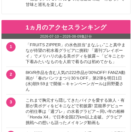
甘味と巡礼を楽しむ
1ヵ月のアクセスランキング
2026-07-10
～
2026-08-09
集計分
「FRUITS ZIPPER」の水色担当“まなふぃ”こと真中ま
1
なが待望の初水着グラビアに挑戦! 「週刊プレイボー
イ」でメリハリのある美ボディを披露～「ビキニとか
下着みたいなものを人前で着るのは初めてかも」
8KVR作品を含む人気の222作品が30%OFF! FANZA動
2
画が「春のパンツまつり30％OFF」第2弾を明日1日
(水)朝9:59まで開催～キャンペーンガールは田野憂さ
ん
これまで胸元すら隠してきたバイクを愛する旅人・有
3
那が美ボディをビキニなどで初披露! 芸能界デビュー
の初仕事は「週プレ」の水着グラビア～同い年の相棒
「Honda X4」で日本全国2万km以上走破。グラビア
挑戦への想いも語ったメイキング動画も