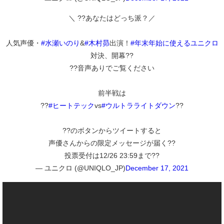
＼ ??あなたはどっち派？／
人気声優・
#水瀬いのり
&
#木村昴
出演！
#年末年始に使えるユニクロ
対決、開幕??
??音声ありでご覧ください
前半戦は
??
#ヒートテック
vs
#ウルトラライトダウン
??
??のボタンからツイートすると
声優さんからの限定メッセージが届く??
投票受付は12/26 23:59まで??
— ユニクロ (@UNIQLO_JP)
December 17, 2021