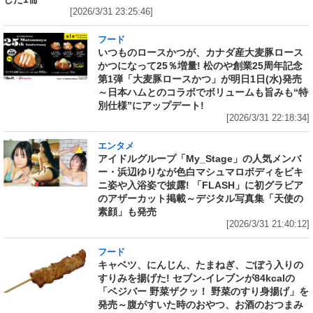
[2026/3/31 23:25:46]
フード
いつものロースかつが、カナダ産大麦豚ロース
かつになって25％増量! 松のや創業25周年記念
第1弾「大麦豚ロースかつ」が明日1日(水)発売
～日本ハムとのコラボでボリュームも旨みも“特
別仕様”にアップデート!
[2026/3/31 22:18:34]
エンタメ
アイドルグループ「My_Stage」の人気メンバ
ー・浜辺ゆりなが色白マシュマロボディをビキ
ニ姿や入浴姿で披露! 「FLASH」に初グラビア
のアザーカット掲載～デジタル写真集「天使の
素顔」も発売
[2026/3/31 21:40:12]
フード
キャベツ、にんじん、たまねぎ、ごぼう入りの
すりみを揚げた! セブン‐イレブンが84kcalの
「ベジバー 野菜ザクッ！ 野菜のすり身揚げ」を
発売～腹がすいた時のおやつ、お酒のおつまみ