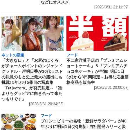
などにオススメ
[2026/3/31 21:11:59]
ネットの話題
フード
「大きな口」と「お尻のほくろ」
不二家洋菓子店の「プレミアムシ
がチャームポイントのレジェンド
ョートケーキ」＆「プレミアムチ
グラドル・岸明日香が30代ラスト
ョコ生ケーキ」が半額! 明日1日
の決意のもと史上最大の露出にも
(水)から3日間限定～お得な応援価
挑戦! 5年ぶり5冊目の写真集
格商品も販売中
「Trajectory」が発売決定～「誰
[2026/3/31 20:00:07]
よりもグラビアに向き合って来た
つもりです」
[2026/3/31 20:34:53]
フード
ブロンコビリーの名物「新鮮サラダバー」が40
年ぶりに明日1日(水)刷新! 自社開発カリーと炭