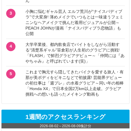
ん
小胸に悩むギャル芸人 エルフ荒川が“ナイスバディブ
3
ラ”で大変身! 薄めメイクでいつもとは一味違うフェミ
ニンなヘアメイクで挑んだ着用ビジュアルが公開～
PEACH JOHNが漫画「ナイスバディブラ恋物語」も
公開
大学卒業後、都内飲食店でバイトをしながら活動す
4
る“清楚系ギャル”笹倉彩が人生初のグラビアに挑戦!
「FLASH」で鮮烈グラビアデビュー～「仲間には『あ
やちゃみ』と呼ばれています(笑)」
これまで胸元すら隠してきたバイクを愛する旅人・有
5
那が美ボディをビキニなどで初披露! 芸能界デビュー
の初仕事は「週プレ」の水着グラビア～同い年の相棒
「Honda X4」で日本全国2万km以上走破。グラビア
挑戦への想いも語ったメイキング動画も
1週間のアクセスランキング
2026-08-02
～
2026-08-09
集計分