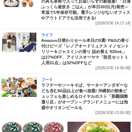
の具も余裕で入ってお皿いらずの新提案! 「日清
ふっくら釜炊き ごはん」が本日30日(月)発売～
常温で1年保存可能。電子レンジがないオフィス
やアウトドアでも活用できる!
[2026/3/30 14:17:14]
ライフ
Amazon日替わりセール本日の5選! P&Gの香り
付けビーズ「レノアオードリュクス イノセント
リリー＆ジャスミンの香り 詰め替え 920mL」
は27%OFF、アイリスオーヤマ「防災セット 1
人用31点」は32%OFFなど
[2026/3/30 14:06:08]
フード
ラフテーやソーキそば、サーターアンダギーな
ども含む80品以上が食べ放題! 沖縄初の朝食ビ
ュッフェも楽しめるロイヤルホスト「那覇国際
通り店」がオープン～グランドメニューには泡
盛やオリオンビールも
[2026/3/30 13:05:00]