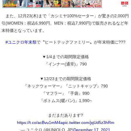
また、12月23(木)まで「カシミヤ100%セーター」が驚きの2,000円
引(WOMEN：税込6,990円、MEN：税込7,990円)で販売されるなど年
末特価となっています。
#ユニクロ年末祭
で〝ヒートテックファミリー〟が年末特価に???
▼1/4までの期間限定価格
『インナー(通常)』790
▼12/23までの期間限定価格
『ネックウォーマー』『ニットキャップ』790
『マフラー』『手袋』990
『ボトムス(暖パン)』1,990~
まだまだあります?
https://t.co/acBvu1mM4a
pic.twitter.com/jqUd5z3hRm
— ユニクロ (@UNIQLO_JP)
December 17, 2021