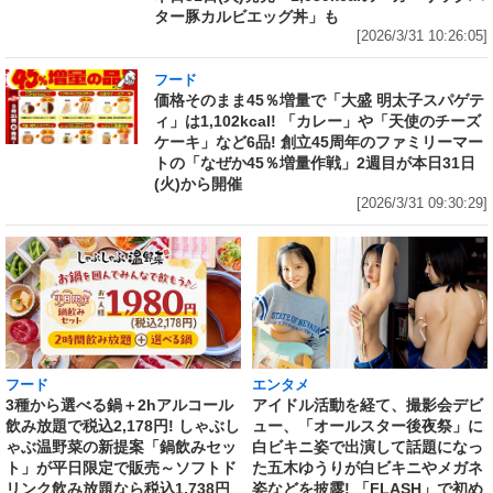
ター豚カルビエッグ丼」も
[2026/3/31 10:26:05]
フード
価格そのまま45％増量で「大盛 明太子スパゲテ
ィ」は1,102kcal! 「カレー」や「天使のチーズ
ケーキ」など6品! 創立45周年のファミリーマー
トの「なぜか45％増量作戦」2週目が本日31日
(火)から開催
[2026/3/31 09:30:29]
フード
エンタメ
3種から選べる鍋＋2hアルコール
アイドル活動を経て、撮影会デビ
飲み放題で税込2,178円! しゃぶし
ュー、「オールスター後夜祭」に
ゃぶ温野菜の新提案「鍋飲みセッ
白ビキニ姿で出演して話題になっ
ト」が平日限定で販売～ソフトド
た五木ゆうりが白ビキニやメガネ
リンク飲み放題なら税込1,738円
姿などを披露! 「FLASH」で初め