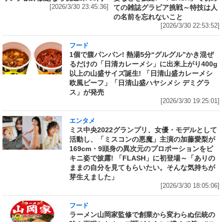
[2026/3/30 23:45:36]
ての雑誌グラビア挑戦～特技は人
の名前を忘れないこと
[2026/3/30 22:53:52]
フード
1個で腹パンパン! 熱湯5分“グルグル”かき混ぜ
るだけの「日清カレーメシ」に出来上がり400g
以上の山盛サイズ誕生! 「日清山盛カレーメシ
欧風ビーフ」「日清山盛ハヤシメシ デミグラ
ス」が発売
[2026/3/30 19:25:01]
エンタメ
ミス中央2022グランプリ、女優・モデルとして
活動し、「ミスコンの悪魔」主演の加藤愛梨が
169cm・9頭身の異次元のプロポーションをビ
キニ姿で披露! 「FLASH」に初登場～「ありの
ままの自分を見てもらいたい。そんな気持ちが
芽生えました」
[2026/3/30 18:05:06]
フード
ラーメン山岡家監修で創業から変わらぬ伝統の