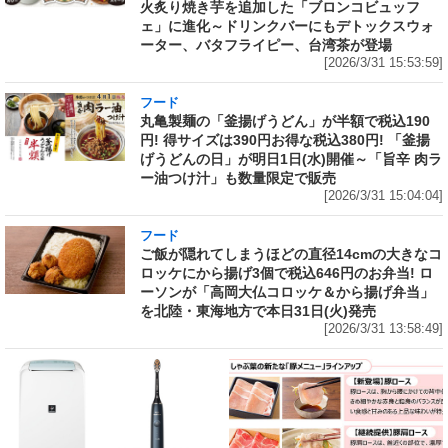
火炙り焼き芋を追加した「ブロンコビュッフ
ェ」に進化～ドリンクバーにもデトックスウォ
ーター、バタフライピー、台湾茶が登場
[2026/3/31 15:53:59]
フード
丸亀製麺の「釜揚げうどん」が半額で税込190
円! 得サイズは390円お得な税込380円! 「釜揚
げうどんの日」が明日1日(水)開催～「旨辛 肉ラ
ー油つけ汁」も数量限定で販売
[2026/3/31 15:04:04]
フード
ご飯が隠れてしまうほどの直径14cmの大きなコ
ロッケにから揚げ3個で税込646円のお弁当! ロ
ーソンが「高岡大仏コロッケ＆から揚げ弁当」
を北陸・東海地方で本日31日(火)発売
[2026/3/31 13:58:49]