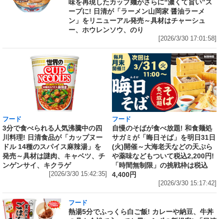
味を再現したカップ麺がさらに“濃くて旨い”ス
ープに! 日清が「ラーメン山岡家 醤油ラーメ
ン」をリニューアル発売～具材はチャーシュ
ー、ホウレンソウ、のり
[2026/3/30 17:01:58]
フード
フード
3分で食べられる人気沸騰中の四
自慢のそばが食べ放題! 和食麺処
川料理! 日清食品が「カップヌー
サガミが「晦日そば」を明日31日
ドル 14種のスパイス麻辣湯」を
(火)開催～大海老天などの天ぷら
発売～具材は謎肉、キャベツ、チ
や薬味などもついて税込2,200円!
ンゲンサイ、キクラゲ
「時間無制限」の挑戦枠は税込
[2026/3/30 15:42:35]
4,400円
[2026/3/30 15:17:42]
フード
熱湯5分でふっくら白ご飯! カレーや納豆、牛丼