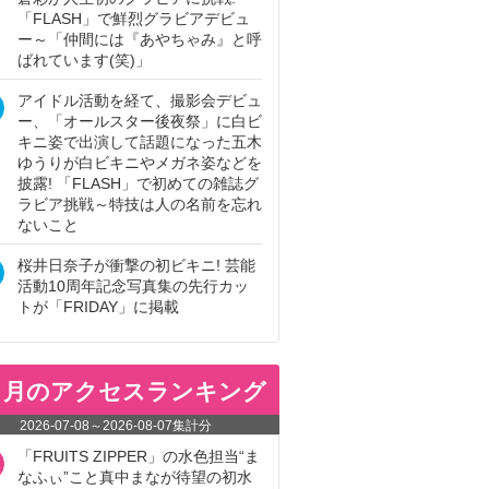
「FLASH」で鮮烈グラビアデビュ
ー～「仲間には『あやちゃみ』と呼
ばれています(笑)」
アイドル活動を経て、撮影会デビュ
ー、「オールスター後夜祭」に白ビ
キニ姿で出演して話題になった五木
ゆうりが白ビキニやメガネ姿などを
披露! 「FLASH」で初めての雑誌グ
ラビア挑戦～特技は人の名前を忘れ
ないこと
桜井日奈子が衝撃の初ビキニ! 芸能
活動10周年記念写真集の先行カッ
トが「FRIDAY」に掲載
ヵ月のアクセスランキング
2026-07-08
～
2026-08-07
集計分
「FRUITS ZIPPER」の水色担当“ま
なふぃ”こと真中まなが待望の初水