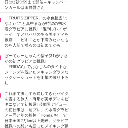
日(水)朝9:59まで開催～キャンペー
ンガールは田野憂さん
「FRUITS ZIPPER」の水色担当“ま
なふぃ”こと真中まなが待望の初水
着グラビアに挑戦! 「週刊プレイボ
ーイ」でメリハリのある美ボディを
披露～「ビキニとか下着みたいなも
のを人前で着るのは初めてかも」
ぱーてぃーちゃんの信子(31)がまさ
かの初グラビアに挑戦!
「FRIDAY」でおなじみのタイトな
ジーンズを脱いだスキャンダラスな
セクシーショットを衝撃の撮り下ろ
し
これまで胸元すら隠してきたバイク
を愛する旅人・有那が美ボディをビ
キニなどで初披露! 芸能界デビュー
の初仕事は「週プレ」の水着グラビ
ア～同い年の相棒「Honda X4」で
日本全国2万km以上走破。グラビア
挑戦への想いも語ったメイキング動