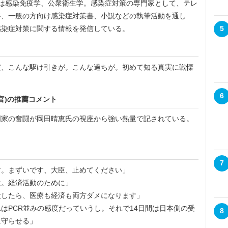
は感染免疫学、公衆衛生学。感染症対策の専門家として、テレ
書、一般の方向け感染症対策書、小説などの執筆活動を通し
感染症対策に関する情報を発信している。
5
、こんな駆け引きが。こんな過ちが。初めて知る真実に戦慄
6
官)の推薦コメント
家の奮闘が岡田晴恵氏の視座から強い熱量で記されている。
7
す。まずいです、大臣、止めてください」
は。経済活動のために」
大したら、医療も経済も両方ダメになります」
はPCR並みの感度だっていうし。それで14日間は日本側の受
8
に守らせる」