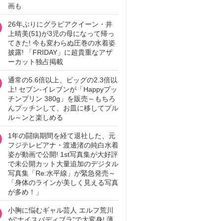
画も
26年ぶりにグラビアクイーン・井
上晴美(51)が3児の母になって帰っ
てきた! 今も変わらぬ圧巻の水着姿
披露! 「FRIDAY」に超貴重なアザ
ーカット独占掲載
通常の5.6倍以上、ビッグの2.3倍以
上! セブン‐イレブンが「Happyプッ
チンプリン 380g」を販売～もちろ
んプッチンして、お皿に移してプル
ル～ンと楽しめる
1年の闘病期間を経て退社した、元
フジテレビアナ・渡邊渚の純白水着
姿が動画で公開! 1st写真集が大好評
で未公開カット大量追加のデジタル
写真集「Re:水平線」が緊急発売～
「身体のラインが美しく見える写真
が多め！」
小胸に悩むギャル芸人 エルフ荒川
が“ナイスバディブラ”で大変身! 薄