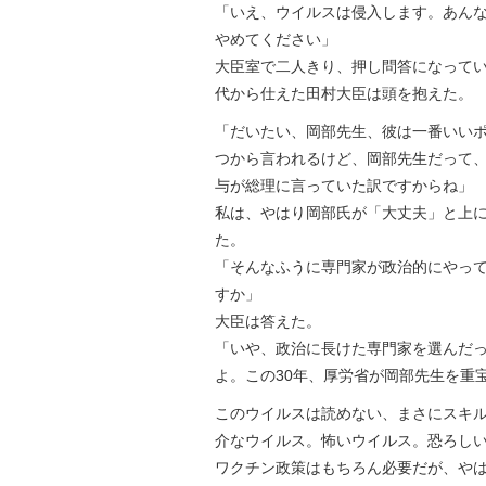
「いえ、ウイルスは侵入します。あん
やめてください」
大臣室で二人きり、押し問答になって
代から仕えた田村大臣は頭を抱えた。
「だいたい、岡部先生、彼は一番いい
つから言われるけど、岡部先生だって
与が総理に言っていた訳ですからね」
私は、やはり岡部氏が「大丈夫」と上
た。
「そんなふうに専門家が政治的にやっ
すか」
大臣は答えた。
「いや、政治に長けた専門家を選んだ
よ。この30年、厚労省が岡部先生を重
このウイルスは読めない、まさにスキ
介なウイルス。怖いウイルス。恐ろし
ワクチン政策はもちろん必要だが、や