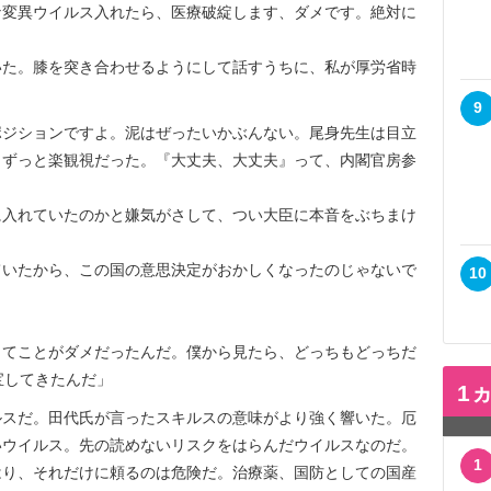
な変異ウイルス入れたら、医療破綻します、ダメです。絶対に
いた。膝を突き合わせるようにして話すうちに、私が厚労省時
9
ポジションですよ。泥はぜったいかぶんない。尾身先生は目立
、ずっと楽観視だった。『大丈夫、大丈夫』って、内閣官房参
に入れていたのかと嫌気がさして、つい大臣に本音をぶちまけ
ていたから、この国の意思決定がおかしくなったのじゃないで
10
ってことがダメだったんだ。僕から見たら、どっちもどっちだ
宝してきたんだ」
1
ルスだ。田代氏が言ったスキルスの意味がより強く響いた。厄
いウイルス。先の読めないリスクをはらんだウイルスなのだ。
1
はり、それだけに頼るのは危険だ。治療薬、国防としての国産