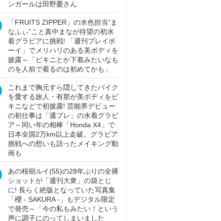
ンガールは田野憂さん
「FRUITS ZIPPER」の水色担当“ま
なふぃ”こと真中まなが待望の初水
着グラビアに挑戦! 「週刊プレイボ
ーイ」でメリハリのある美ボディを
披露～「ビキニとか下着みたいなも
のを人前で着るのは初めてかも」
これまで胸元すら隠してきたバイク
を愛する旅人・有那が美ボディをビ
キニなどで初披露! 芸能界デビュー
の初仕事は「週プレ」の水着グラビ
ア～同い年の相棒「Honda X4」で
日本全国2万km以上走破。グラビア
挑戦への想いも語ったメイキング動
画も
あの桜樹ルイ(55)の28年ぶりの全裸
ショットが「週刊大衆」の袋とじ
に! 長らく絶版となっていた写真集
「櫻 - SAKURA -」もデジタル限定
で発売～「今の私もみたい！という
声に調子にのってしまいました