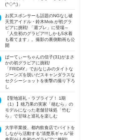
(^◇^;)」
お尻スポンサーも話題のNGなし破
天荒アイドル・鈴木Mob.が初グラ
ビアに挑戦! 「週プレ」に登場～
「人生初のグラビア!!!しかも5水着
も着てます」。撮影の裏側動画も公
開
ぱーてぃーちゃんの信子(31)がまさ
かの初グラビアに挑戦!
「FRIDAY」でおなじみのタイトな
ジーンズを脱いだスキャンダラスな
セクシーショットを衝撃の撮り下ろ
し
【聖地巡礼・ラブライブ！ 1期
（1）】穂乃果の実家「穂むら」の
モデルになった老舗甘味処「竹む
ら」で甘味と巡礼を楽しむ
大学卒業後、都内飲食店でバイトを
しながら活動する“清楚系ギャル”笹
倉彩が人生初のグラビアに挑戦!