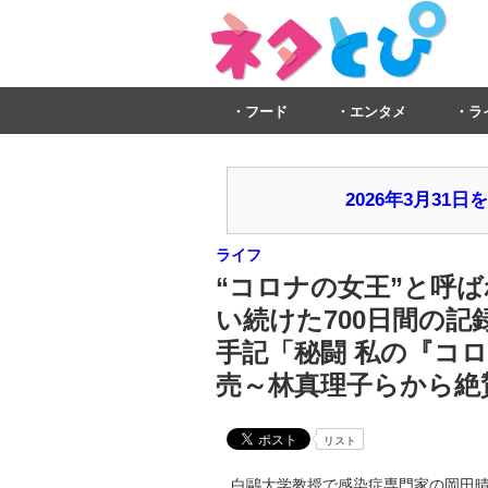
フード
エンタメ
ラ
2026年3月3
ライフ
“コロナの女王”と呼
い続けた700日間の記
手記「秘闘 私の『コロ
売～林真理子らから絶
リスト
白鷗大学教授で感染症専門家の岡田晴恵