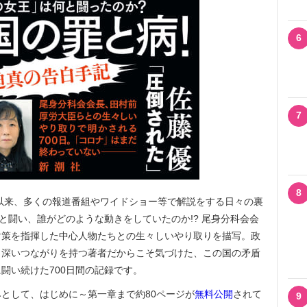
6
7
8
以来、多くの報道番組やワイドショー等で解説をする日々の裏
と闘い、誰がどのような動きをしていたのか!? 尾身分科会会
対策を指揮した中心人物たちとの生々しいやり取りを描写。政
と深いつながりを持つ著者だからこそ気づけた、この国の矛盾
闘い続けた700日間の記録です。
として、はじめに～第一章まで約80ページが
無料公開
されて
9