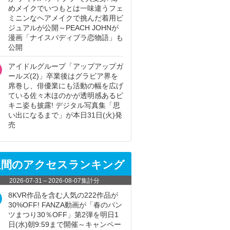
めメイクでいつもとは一味違うフェ
ミニンなヘアメイクで挑んだ着用ビ
ジュアルが公開～PEACH JOHNが
漫画「ナイスバディブラ恋物語」も
公開
アイドルグループ「アップアップガ
ールズ(2)」卒業後はグラビア界を
席巻し、俳優業にも活動の幅を広げ
ている佐々木ほのかが透明感あるビ
キニ姿も披露! デジタル写真集「思
い出になるまで」が本日31日(火)発
売
週間のアクセスランキング
2026-07-31
～
2026-08-07
集計分
8KVR作品を含む人気の222作品が
30%OFF! FANZA動画が「春のパン
ツまつり30％OFF」第2弾を明日1
日(水)朝9:59まで開催～キャンペー