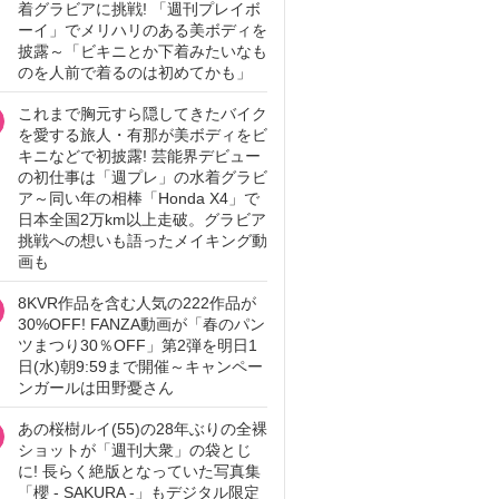
着グラビアに挑戦! 「週刊プレイボ
ーイ」でメリハリのある美ボディを
披露～「ビキニとか下着みたいなも
のを人前で着るのは初めてかも」
これまで胸元すら隠してきたバイク
を愛する旅人・有那が美ボディをビ
キニなどで初披露! 芸能界デビュー
の初仕事は「週プレ」の水着グラビ
ア～同い年の相棒「Honda X4」で
日本全国2万km以上走破。グラビア
挑戦への想いも語ったメイキング動
画も
8KVR作品を含む人気の222作品が
30%OFF! FANZA動画が「春のパン
ツまつり30％OFF」第2弾を明日1
日(水)朝9:59まで開催～キャンペー
ンガールは田野憂さん
あの桜樹ルイ(55)の28年ぶりの全裸
ショットが「週刊大衆」の袋とじ
に! 長らく絶版となっていた写真集
「櫻 - SAKURA -」もデジタル限定