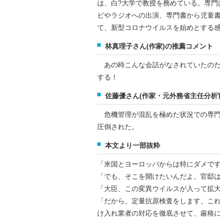
は、白?大学で教授を務めている。専門
ビやラジオへの出演、専門書から児童
て、新型コロナウイルスを始めとする
林真理子さん(作家)の推薦コメント
あの時こんな会話がなされていたのだ
する！
佐藤優さん(作家・元外務省主任分析
危機管理が混乱を極めた状況での専門
圧倒された。
本文より一部抜粋
「米国とヨーロッパからは特にダメで
「でも、そこを開けたいんだよ、官邸
「大臣、この変異ウイルスが入って拡
「だから、定量抗原検査をします、これ
け入れ業者の対応を徹底させて、厳格