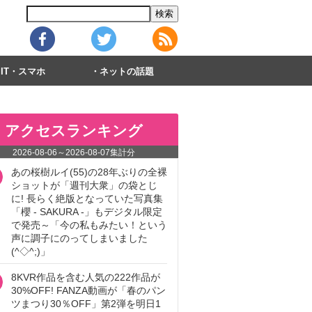
IT・スマホ
ネットの話題
アクセスランキング
2026-08-06
～
2026-08-07
集計分
あの桜樹ルイ(55)の28年ぶりの全裸
ショットが「週刊大衆」の袋とじ
に! 長らく絶版となっていた写真集
「櫻 - SAKURA -」もデジタル限定
で発売～「今の私もみたい！という
声に調子にのってしまいました
(^◇^;)」
8KVR作品を含む人気の222作品が
30%OFF! FANZA動画が「春のパン
ツまつり30％OFF」第2弾を明日1