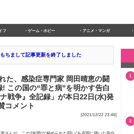
イフ
ゲーム・ホビー
アニメ・マンガ
1日をもちまして記事更新を終了しました
1
ばれた、感染症専門家 岡田晴恵の闘
録! この国の“罪と病”を明かす告白
ナ戦争』全記録」が本日22日(水)発
賛コメント
[2021/12/22 23:46]
2
さんが、この2年間の“秘められた闘い”を克明に描いた告白