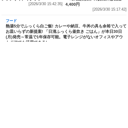
フード
フード
3分で食べられる人気沸騰中の四
自慢のそばが食べ放題! 和食麺処
川料理! 日清食品が「カップヌー
サガミが「晦日そば」を明日31日
ドル 14種のスパイス麻辣湯」を
(火)開催～大海老天などの天ぷら
発売～具材は謎肉、キャベツ、チ
や薬味などもついて税込2,200円!
ンゲンサイ、キクラゲ
「時間無制限」の挑戦枠は税込
[2026/3/30 15:42:35]
4,400円
[2026/3/30 15:17:42]
フード
熱湯5分でふっくら白ご飯! カレーや納豆、牛丼
の具も余裕で入ってお皿いらずの新提案! 「日清
ふっくら釜炊き ごはん」が本日30日(月)発売～
常温で1年保存可能。電子レンジがないオフィス
やアウトドアでも活用できる!
[2026/3/30 14:17:14]
ライフ
Amazon日替わりセール本日の5選! P&Gの香り
付けビーズ「レノアオードリュクス イノセント
リリー＆ジャスミンの香り 詰め替え 920mL」
は27%OFF、アイリスオーヤマ「防災セット 1