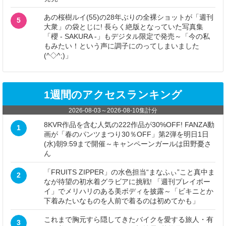
あの桜樹ルイ(55)の28年ぶりの全裸ショットが「週刊
5
大衆」の袋とじに! 長らく絶版となっていた写真集
「櫻 - SAKURA -」もデジタル限定で発売～「今の私
もみたい！という声に調子にのってしまいました
(^◇^;)」
1週間のアクセスランキング
2026-08-03
～
2026-08-10
集計分
8KVR作品を含む人気の222作品が30%OFF! FANZA動
1
画が「春のパンツまつり30％OFF」第2弾を明日1日
(水)朝9:59まで開催～キャンペーンガールは田野憂さ
ん
「FRUITS ZIPPER」の水色担当“まなふぃ”こと真中ま
2
なが待望の初水着グラビアに挑戦! 「週刊プレイボー
イ」でメリハリのある美ボディを披露～「ビキニとか
下着みたいなものを人前で着るのは初めてかも」
これまで胸元すら隠してきたバイクを愛する旅人・有
3