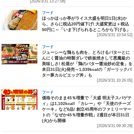
[2026/3/31 13:27:08]
フード
ほっかほっか亭がライス大盛を明日1日(水)か
ら、さらに税込20円値下げ! 大盛変更は＋税込
50円に～「いま下げられるところから下げる」
[2026/3/31 10:54:52]
フード
ジューシーな鶏もも肉を、とろけるバターとに
んにく醤油の特製ダレで鉄板焼きして悪魔級の
美味しさ! 松屋が「鶏のバター醤油炒め定食」を
本日31日(火)発売～1,039kcalの「ガーリックバ
ター豚カルビエッグ丼」も
[2026/3/31 10:26:05]
フード
価格そのまま45％増量で「大盛 明太子スパゲテ
ィ」は1,102kcal! 「カレー」や「天使のチーズ
ケーキ」など6品! 創立45周年のファミリーマー
トの「なぜか45％増量作戦」2週目が本日31日
(火)から開催
[2026/3/31 09:30:29]