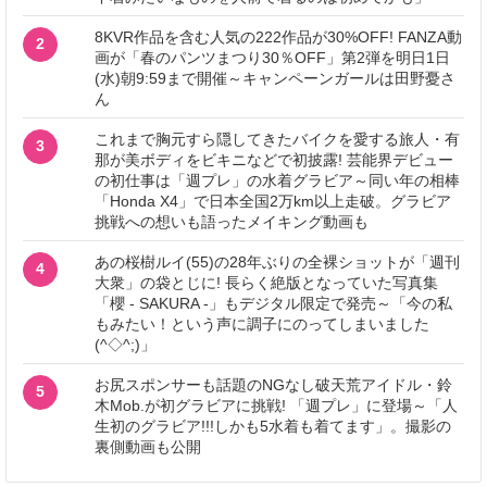
8KVR作品を含む人気の222作品が30%OFF! FANZA動
2
画が「春のパンツまつり30％OFF」第2弾を明日1日
(水)朝9:59まで開催～キャンペーンガールは田野憂さ
ん
これまで胸元すら隠してきたバイクを愛する旅人・有
3
那が美ボディをビキニなどで初披露! 芸能界デビュー
の初仕事は「週プレ」の水着グラビア～同い年の相棒
「Honda X4」で日本全国2万km以上走破。グラビア
挑戦への想いも語ったメイキング動画も
あの桜樹ルイ(55)の28年ぶりの全裸ショットが「週刊
4
大衆」の袋とじに! 長らく絶版となっていた写真集
「櫻 - SAKURA -」もデジタル限定で発売～「今の私
もみたい！という声に調子にのってしまいました
(^◇^;)」
お尻スポンサーも話題のNGなし破天荒アイドル・鈴
5
木Mob.が初グラビアに挑戦! 「週プレ」に登場～「人
生初のグラビア!!!しかも5水着も着てます」。撮影の
裏側動画も公開