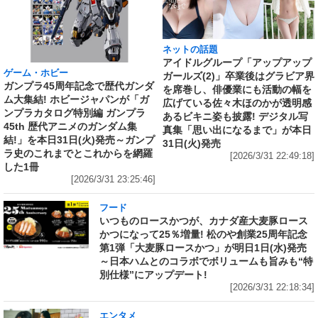
ネットの話題
アイドルグループ「アップアップ
ゲーム・ホビー
ガールズ(2)」卒業後はグラビア界
ガンプラ45周年記念で歴代ガンダ
を席巻し、俳優業にも活動の幅を
ム大集結! ホビージャパンが「ガ
広げている佐々木ほのかが透明感
ンプラカタログ特別編 ガンプラ
あるビキニ姿も披露! デジタル写
45th 歴代アニメのガンダム集
真集「思い出になるまで」が本日
結!」を本日31日(火)発売～ガンプ
31日(火)発売
ラ史のこれまでとこれからを網羅
[2026/3/31 22:49:18]
した1冊
[2026/3/31 23:25:46]
フード
いつものロースかつが、カナダ産大麦豚ロース
かつになって25％増量! 松のや創業25周年記念
第1弾「大麦豚ロースかつ」が明日1日(水)発売
～日本ハムとのコラボでボリュームも旨みも“特
別仕様”にアップデート!
[2026/3/31 22:18:34]
エンタメ