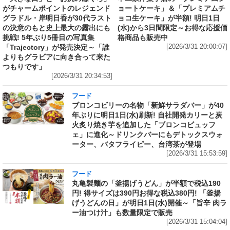
がチャームポイントのレジェンド
ョートケーキ」＆「プレミアムチ
グラドル・岸明日香が30代ラスト
ョコ生ケーキ」が半額! 明日1日
の決意のもと史上最大の露出にも
(水)から3日間限定～お得な応援価
挑戦! 5年ぶり5冊目の写真集
格商品も販売中
「Trajectory」が発売決定～「誰
[2026/3/31 20:00:07]
よりもグラビアに向き合って来た
つもりです」
[2026/3/31 20:34:53]
フード
ブロンコビリーの名物「新鮮サラダバー」が40
年ぶりに明日1日(水)刷新! 自社開発カリーと炭
火炙り焼き芋を追加した「ブロンコビュッフ
ェ」に進化～ドリンクバーにもデトックスウォ
ーター、バタフライピー、台湾茶が登場
[2026/3/31 15:53:59]
フード
丸亀製麺の「釜揚げうどん」が半額で税込190
円! 得サイズは390円お得な税込380円! 「釜揚
げうどんの日」が明日1日(水)開催～「旨辛 肉ラ
ー油つけ汁」も数量限定で販売
[2026/3/31 15:04:04]