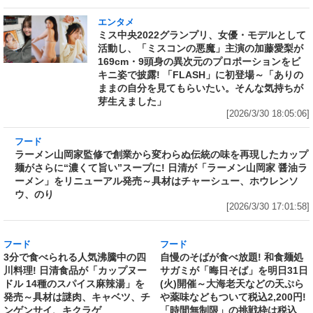
エンタメ
ミス中央2022グランプリ、女優・モデルとして
活動し、「ミスコンの悪魔」主演の加藤愛梨が
169cm・9頭身の異次元のプロポーションをビ
キニ姿で披露! 「FLASH」に初登場～「ありの
ままの自分を見てもらいたい。そんな気持ちが
芽生えました」
[2026/3/30 18:05:06]
フード
ラーメン山岡家監修で創業から変わらぬ伝統の
味を再現したカップ麺がさらに“濃くて旨い”ス
ープに! 日清が「ラーメン山岡家 醤油ラーメ
ン」をリニューアル発売～具材はチャーシュ
ー、ホウレンソウ、のり
[2026/3/30 17:01:58]