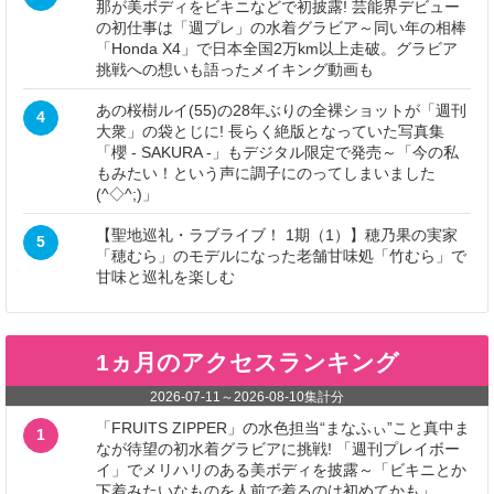
那が美ボディをビキニなどで初披露! 芸能界デビュー
の初仕事は「週プレ」の水着グラビア～同い年の相棒
「Honda X4」で日本全国2万km以上走破。グラビア
挑戦への想いも語ったメイキング動画も
あの桜樹ルイ(55)の28年ぶりの全裸ショットが「週刊
4
大衆」の袋とじに! 長らく絶版となっていた写真集
「櫻 - SAKURA -」もデジタル限定で発売～「今の私
もみたい！という声に調子にのってしまいました
(^◇^;)」
【聖地巡礼・ラブライブ！ 1期（1）】穂乃果の実家
5
「穂むら」のモデルになった老舗甘味処「竹むら」で
甘味と巡礼を楽しむ
1ヵ月のアクセスランキング
2026-07-11
～
2026-08-10
集計分
「FRUITS ZIPPER」の水色担当“まなふぃ”こと真中ま
1
なが待望の初水着グラビアに挑戦! 「週刊プレイボー
イ」でメリハリのある美ボディを披露～「ビキニとか
下着みたいなものを人前で着るのは初めてかも」