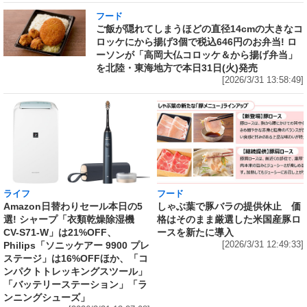
フード
ご飯が隠れてしまうほどの直径14cmの大きなコ
ロッケにから揚げ3個で税込646円のお弁当! ロ
ーソンが「高岡大仏コロッケ＆から揚げ弁当」
を北陸・東海地方で本日31日(火)発売
[2026/3/31 13:58:49]
ライフ
フード
Amazon日替わりセール本日の5
しゃぶ葉で豚バラの提供休止 価
選! シャープ「衣類乾燥除湿機
格はそのまま厳選した米国産豚ロ
CV-S71-W」は21%OFF、
ースを新たに導入
Philips「ソニッケアー 9900 プレ
[2026/3/31 12:49:33]
ステージ」は16%OFFほか、「コ
ンパクトトレッキングスツール」
「バッテリーステーション」「ラ
ンニングシューズ」