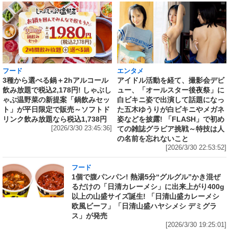
フード
エンタメ
3種から選べる鍋＋2hアルコール
アイドル活動を経て、撮影会デビ
飲み放題で税込2,178円! しゃぶし
ュー、「オールスター後夜祭」に
ゃぶ温野菜の新提案「鍋飲みセッ
白ビキニ姿で出演して話題になっ
ト」が平日限定で販売～ソフトド
た五木ゆうりが白ビキニやメガネ
リンク飲み放題なら税込1,738円
姿などを披露! 「FLASH」で初め
[2026/3/30 23:45:36]
ての雑誌グラビア挑戦～特技は人
の名前を忘れないこと
[2026/3/30 22:53:52]
フード
1個で腹パンパン! 熱湯5分“グルグル”かき混ぜ
るだけの「日清カレーメシ」に出来上がり400g
以上の山盛サイズ誕生! 「日清山盛カレーメシ
欧風ビーフ」「日清山盛ハヤシメシ デミグラ
ス」が発売
[2026/3/30 19:25:01]