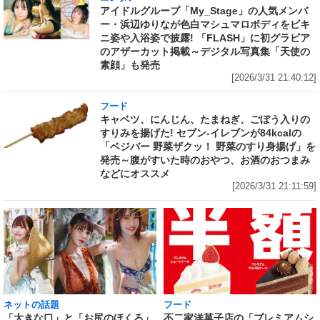
アイドルグループ「My_Stage」の人気メンバ
ー・浜辺ゆりなが色白マシュマロボディをビキ
ニ姿や入浴姿で披露! 「FLASH」に初グラビア
のアザーカット掲載～デジタル写真集「天使の
素顔」も発売
[2026/3/31 21:40:12]
フード
キャベツ、にんじん、たまねぎ、ごぼう入りの
すりみを揚げた! セブン‐イレブンが84kcalの
「ベジバー 野菜ザクッ！ 野菜のすり身揚げ」を
発売～腹がすいた時のおやつ、お酒のおつまみ
などにオススメ
[2026/3/31 21:11:59]
ネットの話題
フード
「大きな口」と「お尻のほくろ」
不二家洋菓子店の「プレミアムシ