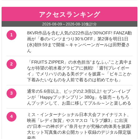
アクセスランキング
2026-08-09
～
2026-08-10
集計分
8KVR作品を含む人気の222作品が30%OFF! FANZA動
1
画が「春のパンツまつり30％OFF」第2弾を明日1日
(水)朝9:59まで開催～キャンペーンガールは田野憂さ
ん
「FRUITS ZIPPER」の水色担当“まなふぃ”こと真中ま
2
なが待望の初水着グラビアに挑戦! 「週刊プレイボー
イ」でメリハリのある美ボディを披露～「ビキニとか
下着みたいなものを人前で着るのは初めてかも」
通常の5.6倍以上、ビッグの2.3倍以上! セブン‐イレブ
3
ンが「Happyプッチンプリン 380g」を販売～もちろ
んプッチンして、お皿に移してプルル～ンと楽しめる
ミス・インターナショナル日本大会ファイナリスト、
4
映画「レディ加賀」やスマスロ「Lラブ嬢3」に出演
の“日本一の神ボディ”奈月セナが究極の肉体美を披露!
大ヒット写真集の未公開カット収録のデジタル限定版
発売