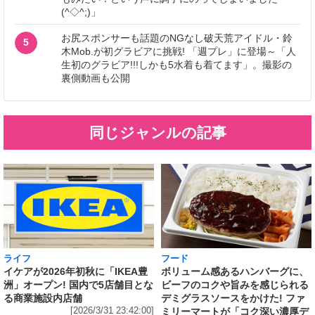
(^◇^;)」
お尻スポンサーも話題のNGなし破天荒アイドル・鈴
5
木Mob.が初グラビアに挑戦! 「週プレ」に登場～「人
生初のグラビア!!!しかも5水着も着てます」。撮影の
裏側動画も公開
同じジャンルの記事
ライフ
フード
イケアが2026年初秋に「IKEA豊
ボリューム感あるハンバーグに、
洲」オープン! 国内で5店舗目とな
ビーフのコクや旨みを感じられる
る商業施設内店舗
デミグラスソースをかけた! ファ
[2026/3/31 23:42:00]
ミリーマートが「コク深い濃厚デ