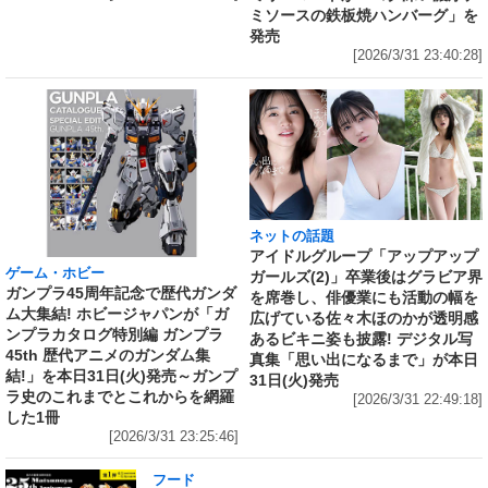
ミソースの鉄板焼ハンバーグ」を
発売
[2026/3/31 23:40:28]
ネットの話題
アイドルグループ「アップアップ
ゲーム・ホビー
ガールズ(2)」卒業後はグラビア界
ガンプラ45周年記念で歴代ガンダ
を席巻し、俳優業にも活動の幅を
ム大集結! ホビージャパンが「ガ
広げている佐々木ほのかが透明感
ンプラカタログ特別編 ガンプラ
あるビキニ姿も披露! デジタル写
45th 歴代アニメのガンダム集
真集「思い出になるまで」が本日
結!」を本日31日(火)発売～ガンプ
31日(火)発売
ラ史のこれまでとこれからを網羅
[2026/3/31 22:49:18]
した1冊
[2026/3/31 23:25:46]
フード