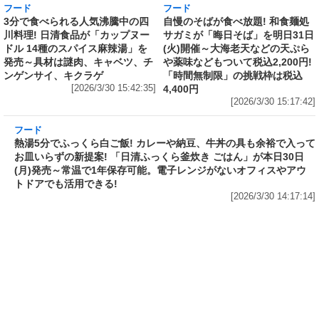
[2026/3/30 17:01:58]
フード
フード
3分で食べられる人気沸騰中の四
自慢のそばが食べ放題! 和食麺処
川料理! 日清食品が「カップヌー
サガミが「晦日そば」を明日31日
ドル 14種のスパイス麻辣湯」を
(火)開催～大海老天などの天ぷら
発売～具材は謎肉、キャベツ、チ
や薬味などもついて税込2,200円!
ンゲンサイ、キクラゲ
「時間無制限」の挑戦枠は税込
[2026/3/30 15:42:35]
4,400円
[2026/3/30 15:17:42]
フード
熱湯5分でふっくら白ご飯! カレーや納豆、牛丼
の具も余裕で入ってお皿いらずの新提案! 「日清
ふっくら釜炊き ごはん」が本日30日(月)発売～
常温で1年保存可能。電子レンジがないオフィス
やアウトドアでも活用できる!