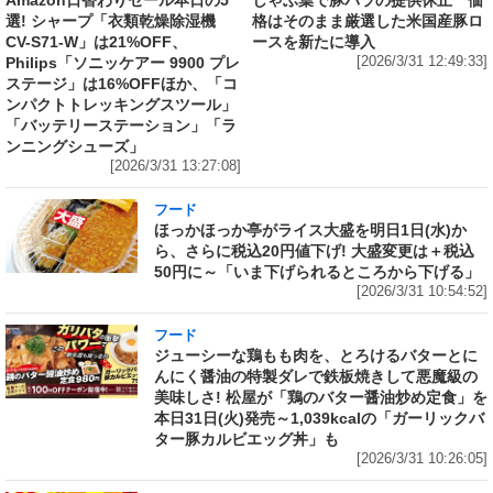
選! シャープ「衣類乾燥除湿機
格はそのまま厳選した米国産豚ロ
CV-S71-W」は21%OFF、
ースを新たに導入
Philips「ソニッケアー 9900 プレ
[2026/3/31 12:49:33]
ステージ」は16%OFFほか、「コ
ンパクトトレッキングスツール」
「バッテリーステーション」「ラ
ンニングシューズ」
[2026/3/31 13:27:08]
フード
ほっかほっか亭がライス大盛を明日1日(水)か
ら、さらに税込20円値下げ! 大盛変更は＋税込
50円に～「いま下げられるところから下げる」
[2026/3/31 10:54:52]
フード
ジューシーな鶏もも肉を、とろけるバターとに
んにく醤油の特製ダレで鉄板焼きして悪魔級の
美味しさ! 松屋が「鶏のバター醤油炒め定食」を
本日31日(火)発売～1,039kcalの「ガーリックバ
ター豚カルビエッグ丼」も
[2026/3/31 10:26:05]