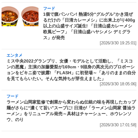
フード
1個で腹パンパン! 熱湯5分“グルグル”かき混ぜ
るだけの「日清カレーメシ」に出来上がり400g
以上の山盛サイズ誕生! 「日清山盛カレーメシ
欧風ビーフ」「日清山盛ハヤシメシ デミグラ
ス」が発売
[2026/3/30 19:25:01]
エンタメ
ミス中央2022グランプリ、女優・モデルとして
活動し、「ミスコンの悪魔」主演の加藤愛梨が
169cm・9頭身の異次元のプロポーションをビ
キニ姿で披露! 「FLASH」に初登場～「ありの
ままの自分を見てもらいたい。そんな気持ちが
芽生えました」
[2026/3/30 18:05:06]
フード
ラーメン山岡家監修で創業から変わらぬ伝統の
味を再現したカップ麺がさらに“濃くて旨い”ス
ープに! 日清が「ラーメン山岡家 醤油ラーメ
ン」をリニューアル発売～具材はチャーシュ
ー、ホウレンソウ、のり