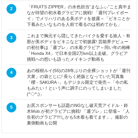
「FRUITS ZIPPER」の水色担当“まなふぃ”こと真中ま
2
なが待望の初水着グラビアに挑戦! 「週刊プレイボー
イ」でメリハリのある美ボディを披露～「ビキニとか
下着みたいなものを人前で着るのは初めてかも」
これまで胸元すら隠してきたバイクを愛する旅人・有
3
那が美ボディをビキニなどで初披露! 芸能界デビュー
の初仕事は「週プレ」の水着グラビア～同い年の相棒
「Honda X4」で日本全国2万km以上走破。グラビア
挑戦への想いも語ったメイキング動画も
あの桜樹ルイ(55)の28年ぶりの全裸ショットが「週刊
4
大衆」の袋とじに! 長らく絶版となっていた写真集
「櫻 - SAKURA -」もデジタル限定で発売～「今の私
もみたい！という声に調子にのってしまいました
(^◇^;)」
お尻スポンサーも話題のNGなし破天荒アイドル・鈴
5
木Mob.が初グラビアに挑戦! 「週プレ」に登場～「人
生初のグラビア!!!しかも5水着も着てます」。撮影の
裏側動画も公開