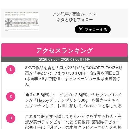
この記事が面白かったら
ネタとぴをフォロー
アクセスランキング
2026-08-05
～
2026-08-06
集計分
8KVR作品を含む人気の222作品が30%OFF! FANZA動
1
画が「春のパンツまつり30％OFF」第2弾を明日1日
(水)朝9:59まで開催～キャンペーンガールは田野憂さ
ん
通常の5.6倍以上、ビッグの2.3倍以上! セブン‐イレブ
2
ンが「Happyプッチンプリン 380g」を販売～もちろ
んプッチンして、お皿に移してプルル～ンと楽しめる
これまで胸元すら隠してきたバイクを愛する旅人・有
3
那が美ボディをビキニなどで初披露! 芸能界デビュー
の初仕事は「週プレ」の水着グラビア～同い年の相棒