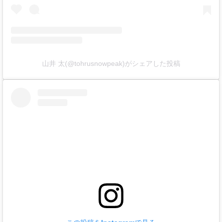
山井 太(@tohrusnowpeak)がシェアした投稿