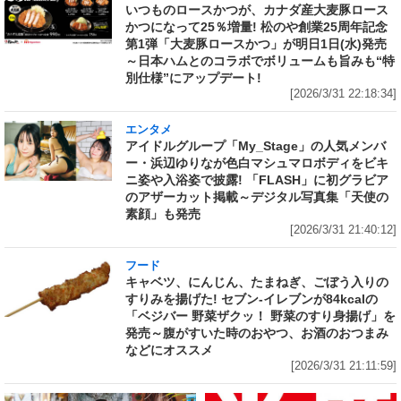
いつものロースかつが、カナダ産大麦豚ロース
かつになって25％増量! 松のや創業25周年記念
第1弾「大麦豚ロースかつ」が明日1日(水)発売
～日本ハムとのコラボでボリュームも旨みも“特
別仕様”にアップデート!
[2026/3/31 22:18:34]
エンタメ
アイドルグループ「My_Stage」の人気メンバ
ー・浜辺ゆりなが色白マシュマロボディをビキ
ニ姿や入浴姿で披露! 「FLASH」に初グラビア
のアザーカット掲載～デジタル写真集「天使の
素顔」も発売
[2026/3/31 21:40:12]
フード
キャベツ、にんじん、たまねぎ、ごぼう入りの
すりみを揚げた! セブン‐イレブンが84kcalの
「ベジバー 野菜ザクッ！ 野菜のすり身揚げ」を
発売～腹がすいた時のおやつ、お酒のおつまみ
などにオススメ
[2026/3/31 21:11:59]