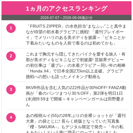
1ヵ月のアクセスランキング
2026-07-07
～
2026-08-06
集計分
「FRUITS ZIPPER」の水色担当“まなふぃ”こと真中ま
1
なが待望の初水着グラビアに挑戦! 「週刊プレイボー
イ」でメリハリのある美ボディを披露～「ビキニとか
下着みたいなものを人前で着るのは初めてかも」
これまで胸元すら隠してきたバイクを愛する旅人・有
2
那が美ボディをビキニなどで初披露! 芸能界デビュー
の初仕事は「週プレ」の水着グラビア～同い年の相棒
「Honda X4」で日本全国2万km以上走破。グラビア
挑戦への想いも語ったメイキング動画も
8KVR作品を含む人気の222作品が30%OFF! FANZA動
3
画が「春のパンツまつり30％OFF」第2弾を明日1日
(水)朝9:59まで開催～キャンペーンガールは田野憂さ
ん
あの桜樹ルイ(55)の28年ぶりの全裸ショットが「週刊
4
大衆」の袋とじに! 長らく絶版となっていた写真集
「櫻 - SAKURA -」もデジタル限定で発売～「今の私
もみたい！という声に調子にのってしまいました