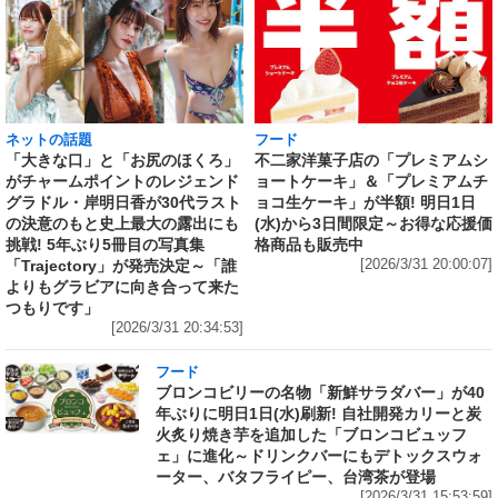
ネットの話題
フード
「大きな口」と「お尻のほくろ」
不二家洋菓子店の「プレミアムシ
がチャームポイントのレジェンド
ョートケーキ」＆「プレミアムチ
グラドル・岸明日香が30代ラスト
ョコ生ケーキ」が半額! 明日1日
の決意のもと史上最大の露出にも
(水)から3日間限定～お得な応援価
挑戦! 5年ぶり5冊目の写真集
格商品も販売中
「Trajectory」が発売決定～「誰
[2026/3/31 20:00:07]
よりもグラビアに向き合って来た
つもりです」
[2026/3/31 20:34:53]
フード
ブロンコビリーの名物「新鮮サラダバー」が40
年ぶりに明日1日(水)刷新! 自社開発カリーと炭
火炙り焼き芋を追加した「ブロンコビュッフ
ェ」に進化～ドリンクバーにもデトックスウォ
ーター、バタフライピー、台湾茶が登場
[2026/3/31 15:53:59]