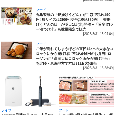
フード
丸亀製麺の「釜揚げうどん」が半額で税込190
円! 得サイズは390円お得な税込380円! 「釜揚
げうどんの日」が明日1日(水)開催～「旨辛 肉ラ
ー油つけ汁」も数量限定で販売
[2026/3/31 15:04:04]
フード
ご飯が隠れてしまうほどの直径14cmの大きなコ
ロッケにから揚げ3個で税込646円のお弁当! ロ
ーソンが「高岡大仏コロッケ＆から揚げ弁当」
を北陸・東海地方で本日31日(火)発売
[2026/3/31 13:58:49]
ライフ
フード
Amazon日替わりセール本日の5
しゃぶ葉で豚バラの提供休止 価