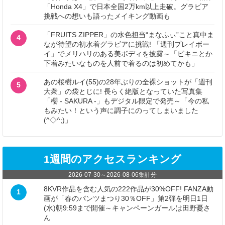
「Honda X4」で日本全国2万km以上走破。グラビア
挑戦への想いも語ったメイキング動画も
「FRUITS ZIPPER」の水色担当“まなふぃ”こと真中ま
4
なが待望の初水着グラビアに挑戦! 「週刊プレイボー
イ」でメリハリのある美ボディを披露～「ビキニとか
下着みたいなものを人前で着るのは初めてかも」
あの桜樹ルイ(55)の28年ぶりの全裸ショットが「週刊
5
大衆」の袋とじに! 長らく絶版となっていた写真集
「櫻 - SAKURA -」もデジタル限定で発売～「今の私
もみたい！という声に調子にのってしまいました
(^◇^;)」
1週間のアクセスランキング
2026-07-30
～
2026-08-06
集計分
8KVR作品を含む人気の222作品が30%OFF! FANZA動
1
画が「春のパンツまつり30％OFF」第2弾を明日1日
(水)朝9:59まで開催～キャンペーンガールは田野憂さ
ん