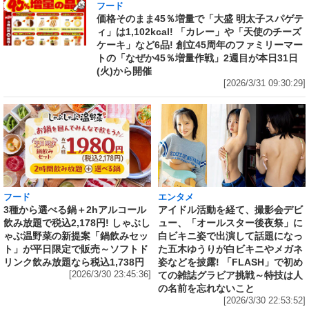
フード
価格そのまま45％増量で「大盛 明太子スパゲテ
ィ」は1,102kcal! 「カレー」や「天使のチーズ
ケーキ」など6品! 創立45周年のファミリーマー
トの「なぜか45％増量作戦」2週目が本日31日
(火)から開催
[2026/3/31 09:30:29]
フード
エンタメ
3種から選べる鍋＋2hアルコール
アイドル活動を経て、撮影会デビ
飲み放題で税込2,178円! しゃぶし
ュー、「オールスター後夜祭」に
ゃぶ温野菜の新提案「鍋飲みセッ
白ビキニ姿で出演して話題になっ
ト」が平日限定で販売～ソフトド
た五木ゆうりが白ビキニやメガネ
リンク飲み放題なら税込1,738円
姿などを披露! 「FLASH」で初め
[2026/3/30 23:45:36]
ての雑誌グラビア挑戦～特技は人
の名前を忘れないこと
[2026/3/30 22:53:52]