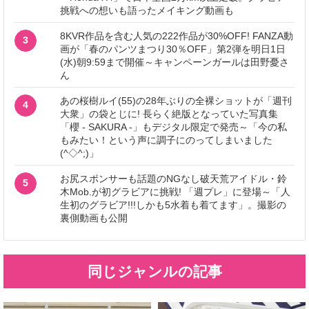
挑戦への想いも語ったメイキング動画も
8KVR作品を含む人気の222作品が30%OFF! FANZA動
3
画が「春のパンツまつり30％OFF」第2弾を明日1日
(水)朝9:59まで開催～キャンペーンガールは田野憂さ
ん
あの桜樹ルイ(55)の28年ぶりの全裸ショットが「週刊
4
大衆」の袋とじに! 長らく絶版となっていた写真集
「櫻 - SAKURA -」もデジタル限定で発売～「今の私
もみたい！という声に調子にのってしまいました
(^◇^;)」
お尻スポンサーも話題のNGなし破天荒アイドル・鈴
5
木Mob.が初グラビアに挑戦! 「週プレ」に登場～「人
生初のグラビア!!!しかも5水着も着てます」。撮影の
裏側動画も公開
同じジャンルの記事