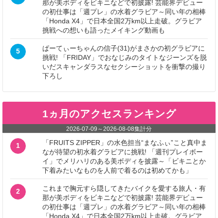
那が美ボディをビキニなどで初披露! 芸能界デビュー
の初仕事は「週プレ」の水着グラビア～同い年の相棒
「Honda X4」で日本全国2万km以上走破。グラビア
挑戦への想いも語ったメイキング動画も
ぱーてぃーちゃんの信子(31)がまさかの初グラビアに
5
挑戦! 「FRIDAY」でおなじみのタイトなジーンズを脱
いだスキャンダラスなセクシーショットを衝撃の撮り
下ろし
1ヵ月のアクセスランキング
2026-07-09
～
2026-08-08
集計分
「FRUITS ZIPPER」の水色担当“まなふぃ”こと真中ま
1
なが待望の初水着グラビアに挑戦! 「週刊プレイボー
イ」でメリハリのある美ボディを披露～「ビキニとか
下着みたいなものを人前で着るのは初めてかも」
これまで胸元すら隠してきたバイクを愛する旅人・有
2
那が美ボディをビキニなどで初披露! 芸能界デビュー
の初仕事は「週プレ」の水着グラビア～同い年の相棒
「Honda X4」で日本全国2万km以上走破。グラビア