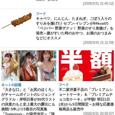
[2026/3/31 21:40:12]
フード
キャベツ、にんじん、たまねぎ、ごぼう入りの
すりみを揚げた! セブン‐イレブンが84kcalの
「ベジバー 野菜ザクッ！ 野菜のすり身揚げ」を
発売～腹がすいた時のおやつ、お酒のおつまみ
などにオススメ
[2026/3/31 21:11:59]
ネットの話題
フード
「大きな口」と「お尻のほくろ」
不二家洋菓子店の「プレミアムシ
がチャームポイントのレジェンド
ョートケーキ」＆「プレミアムチ
グラドル・岸明日香が30代ラスト
ョコ生ケーキ」が半額! 明日1日
の決意のもと史上最大の露出にも
(水)から3日間限定～お得な応援価
挑戦! 5年ぶり5冊目の写真集
格商品も販売中
「Trajectory」が発売決定～「誰
[2026/3/31 20:00:07]