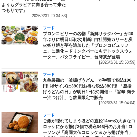
よりもグラビアに向き合って来た
つもりです」
[2026/3/31 20:34:53]
フード
ブロンコビリーの名物「新鮮サラダバー」が40
年ぶりに明日1日(水)刷新! 自社開発カリーと炭
火炙り焼き芋を追加した「ブロンコビュッフ
ェ」に進化～ドリンクバーにもデトックスウォ
ーター、バタフライピー、台湾茶が登場
[2026/3/31 15:53:59]
フード
丸亀製麺の「釜揚げうどん」が半額で税込190
円! 得サイズは390円お得な税込380円! 「釜揚
げうどんの日」が明日1日(水)開催～「旨辛 肉ラ
ー油つけ汁」も数量限定で販売
[2026/3/31 15:04:04]
フード
ご飯が隠れてしまうほどの直径14cmの大きなコ
ロッケにから揚げ3個で税込646円のお弁当! ロ
ーソンが「高岡大仏コロッケ＆から揚げ弁当」