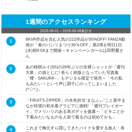
1週間のアクセスランキング
2026-08-01
～
2026-08-08
集計分
8KVR作品を含む人気の222作品が30%OFF! FANZA動
1
画が「春のパンツまつり30％OFF」第2弾を明日1日
(水)朝9:59まで開催～キャンペーンガールは田野憂さ
ん
あの桜樹ルイ(55)の28年ぶりの全裸ショットが「週刊
2
大衆」の袋とじに! 長らく絶版となっていた写真集
「櫻 - SAKURA -」もデジタル限定で発売～「今の私
もみたい！という声に調子にのってしまいました
(^◇^;)」
「FRUITS ZIPPER」の水色担当“まなふぃ”こと真中ま
3
なが待望の初水着グラビアに挑戦! 「週刊プレイボー
イ」でメリハリのある美ボディを披露～「ビキニとか
下着みたいなものを人前で着るのは初めてかも」
これまで胸元すら隠してきたバイクを愛する旅人・有
4