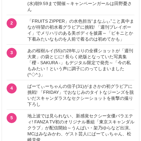
(水)朝9:59まで開催～キャンペーンガールは田野憂さ
ん
「FRUITS ZIPPER」の水色担当“まなふぃ”こと真中ま
2
なが待望の初水着グラビアに挑戦! 「週刊プレイボー
イ」でメリハリのある美ボディを披露～「ビキニとか
下着みたいなものを人前で着るのは初めてかも」
あの桜樹ルイ(55)の28年ぶりの全裸ショットが「週刊
3
大衆」の袋とじに! 長らく絶版となっていた写真集
「櫻 - SAKURA -」もデジタル限定で発売～「今の私
もみたい！という声に調子にのってしまいました
(^◇^;)」
ぱーてぃーちゃんの信子(31)がまさかの初グラビアに
4
挑戦! 「FRIDAY」でおなじみのタイトなジーンズを脱
いだスキャンダラスなセクシーショットを衝撃の撮り
下ろし
地上波では見られない、新感覚セクシー女優バラエテ
5
ィ! FANZA TV初のオリジナル番組「東京スキャンダル
クラブ」が配信開始～うんぱい・架乃ゆらなど出演。
MCはみなみかわ、ゲスト芸人にぱーてぃちゃん、松
崎克俊