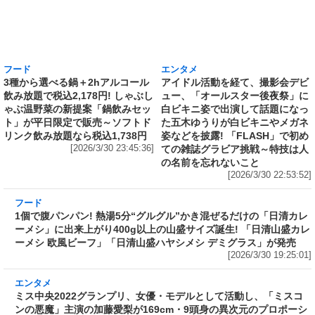
フード
エンタメ
3種から選べる鍋＋2hアルコール
アイドル活動を経て、撮影会デビ
飲み放題で税込2,178円! しゃぶし
ュー、「オールスター後夜祭」に
ゃぶ温野菜の新提案「鍋飲みセッ
白ビキニ姿で出演して話題になっ
ト」が平日限定で販売～ソフトド
た五木ゆうりが白ビキニやメガネ
リンク飲み放題なら税込1,738円
姿などを披露! 「FLASH」で初め
[2026/3/30 23:45:36]
ての雑誌グラビア挑戦～特技は人
の名前を忘れないこと
[2026/3/30 22:53:52]
フード
1個で腹パンパン! 熱湯5分“グルグル”かき混ぜるだけの「日清カレ
ーメシ」に出来上がり400g以上の山盛サイズ誕生! 「日清山盛カレ
ーメシ 欧風ビーフ」「日清山盛ハヤシメシ デミグラス」が発売
[2026/3/30 19:25:01]
エンタメ
ミス中央2022グランプリ、女優・モデルとして活動し、「ミスコ
ンの悪魔」主演の加藤愛梨が169cm・9頭身の異次元のプロポーシ
ョンをビキニ姿で披露! 「FLASH」に初登場～「ありのままの自分
を見てもらいたい。そんな気持ちが芽生えました」
[2026/3/30 18:05:06]