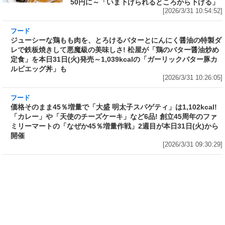
50円に～「いま下げられるところから下げる」
[2026/3/31 10:54:52]
フード
ジューシーな鶏もも肉を、とろけるバターとに
んにく醤油の特製ダレで鉄板焼きして悪魔級の
美味しさ! 松屋が「鶏のバター醤油炒め定食」を
本日31日(火)発売～1,039kcalの「ガーリックバ
ター豚カルビエッグ丼」も
[2026/3/31 10:26:05]
フード
価格そのまま45％増量で「大盛 明太子スパゲテ
ィ」は1,102kcal! 「カレー」や「天使のチーズ
ケーキ」など6品! 創立45周年のファミリーマー
トの「なぜか45％増量作戦」2週目が本日31日
(火)から開催
[2026/3/31 09:30:29]