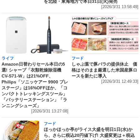
を北陸・東海地方で本日31日(火)発売
[2026/3/31 13:58:49]
ライフ
フード
Amazon日替わりセール本日の5
しゃぶ葉で豚バラの提供休止 価
選! シャープ「衣類乾燥除湿機
格はそのまま厳選した米国産豚ロ
CV-S71-W」は21%OFF、
ースを新たに導入
Philips「ソニッケアー 9900 プレ
[2026/3/31 12:49:33]
ステージ」は16%OFFほか、「コ
ンパクトトレッキングスツール」
「バッテリーステーション」「ラ
ンニングシューズ」
[2026/3/31 13:27:08]
フード
ほっかほっか亭がライス大盛を明日1日(水)か
ら、さらに税込20円値下げ! 大盛変更は＋税込