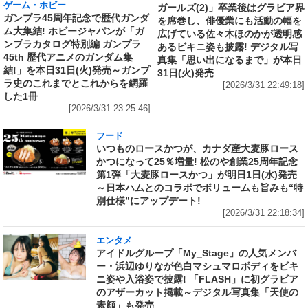
ゲーム・ホビー
ガールズ(2)」卒業後はグラビア界
ガンプラ45周年記念で歴代ガンダ
を席巻し、俳優業にも活動の幅を
ム大集結! ホビージャパンが「ガ
広げている佐々木ほのかが透明感
ンプラカタログ特別編 ガンプラ
あるビキニ姿も披露! デジタル写
45th 歴代アニメのガンダム集
真集「思い出になるまで」が本日
結!」を本日31日(火)発売～ガンプ
31日(火)発売
ラ史のこれまでとこれからを網羅
[2026/3/31 22:49:18]
した1冊
[2026/3/31 23:25:46]
フード
いつものロースかつが、カナダ産大麦豚ロース
かつになって25％増量! 松のや創業25周年記念
第1弾「大麦豚ロースかつ」が明日1日(水)発売
～日本ハムとのコラボでボリュームも旨みも“特
別仕様”にアップデート!
[2026/3/31 22:18:34]
エンタメ
アイドルグループ「My_Stage」の人気メンバ
ー・浜辺ゆりなが色白マシュマロボディをビキ
ニ姿や入浴姿で披露! 「FLASH」に初グラビア
のアザーカット掲載～デジタル写真集「天使の
素顔」も発売