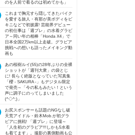
のを人前で着るのは初めてかも」
これまで胸元すら隠してきたバイク
を愛する旅人・有那が美ボディをビ
キニなどで初披露! 芸能界デビュー
の初仕事は「週プレ」の水着グラビ
ア～同い年の相棒「Honda X4」で
日本全国2万km以上走破。グラビア
挑戦への想いも語ったメイキング動
画も
あの桜樹ルイ(55)の28年ぶりの全裸
ショットが「週刊大衆」の袋とじ
に! 長らく絶版となっていた写真集
「櫻 - SAKURA -」もデジタル限定
で発売～「今の私もみたい！という
声に調子にのってしまいました
(^◇^;)」
お尻スポンサーも話題のNGなし破
天荒アイドル・鈴木Mob.が初グラ
ビアに挑戦! 「週プレ」に登場～
「人生初のグラビア!!!しかも5水着
も着てます」。撮影の裏側動画も公