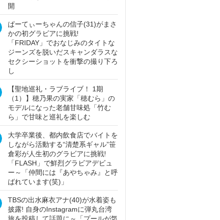
開
ぱーてぃーちゃんの信子(31)がまさ
かの初グラビアに挑戦!
「FRIDAY」でおなじみのタイトな
ジーンズを脱いだスキャンダラスな
セクシーショットを衝撃の撮り下ろ
し
【聖地巡礼・ラブライブ！ 1期
（1）】穂乃果の実家「穂むら」の
モデルになった老舗甘味処「竹む
ら」で甘味と巡礼を楽しむ
大学卒業後、都内飲食店でバイトを
しながら活動する“清楚系ギャル”笹
倉彩が人生初のグラビアに挑戦!
「FLASH」で鮮烈グラビアデビュ
ー～「仲間には『あやちゃみ』と呼
ばれています(笑)」
TBSの出水麻衣アナ(40)が水着姿も
披露! 自身のInstagramに弾丸台湾
旅を投稿して話題に～「プールが気