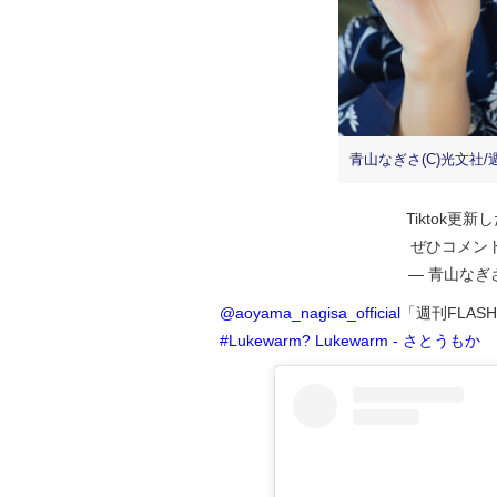
青山なぎさ(C)光文社/
Tiktok更新
ぜひコメン
— 青山なぎさ 
@aoyama_nagisa_official
「週刊FLAS
#Lukewarm
? Lukewarm - さとうもか