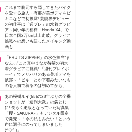
これまで胸元すら隠してきたバイク
を愛する旅人・有那が美ボディをビ
キニなどで初披露! 芸能界デビュー
の初仕事は「週プレ」の水着グラビ
ア～同い年の相棒「Honda X4」で
日本全国2万km以上走破。グラビア
挑戦への想いも語ったメイキング動
画も
「FRUITS ZIPPER」の水色担当“ま
なふぃ”こと真中まなが待望の初水
着グラビアに挑戦! 「週刊プレイボ
ーイ」でメリハリのある美ボディを
披露～「ビキニとか下着みたいなも
のを人前で着るのは初めてかも」
あの桜樹ルイ(55)の28年ぶりの全裸
ショットが「週刊大衆」の袋とじ
に! 長らく絶版となっていた写真集
「櫻 - SAKURA -」もデジタル限定
で発売～「今の私もみたい！という
声に調子にのってしまいました
(^◇^;)」