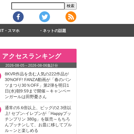
IT・スマホ
ネットの話題
アクセスランキング
2026-08-05
～
2026-08-06
集計分
8KVR作品を含む人気の222作品が
30%OFF! FANZA動画が「春のパン
ツまつり30％OFF」第2弾を明日1
日(水)朝9:59まで開催～キャンペー
ンガールは田野憂さん
通常の5.6倍以上、ビッグの2.3倍以
上! セブン‐イレブンが「Happyプッ
チンプリン 380g」を販売～もちろ
んプッチンして、お皿に移してプル
ル～ンと楽しめる