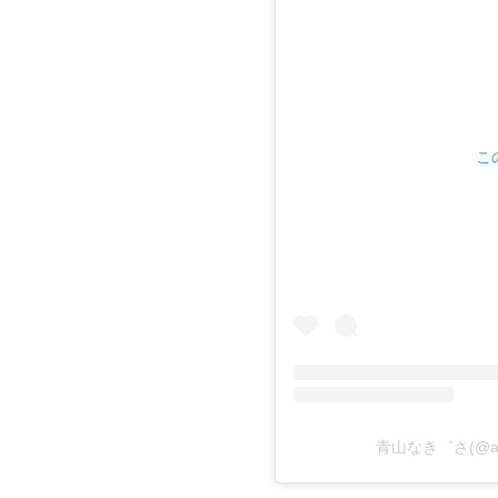
こ
青山なき゛さ(@aoy