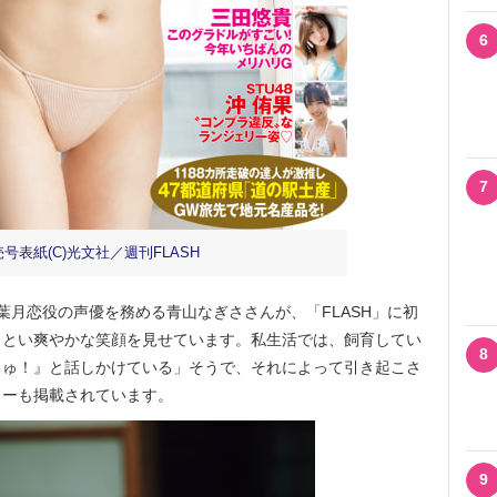
6
7
売号表紙(C)光文社／週刊FLASH
葉月恋役の声優を務める青山なぎささんが、「FLASH」に初
まとい爽やかな笑顔を見せています。私生活では、飼育してい
8
ちゅ！』と話しかけている」そうで、それによって引き起こさ
ューも掲載されています。
9