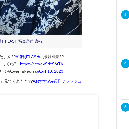
3
週刊FLASH 写真◎前 康輔
したよん??
#週刊FLASH
の撮影風景??
4
トしてね?！
https://t.co/gV9de9AtTh
(@AoyamaNagisa)
April 19, 2023
H」見てくれた？??
#おすすめ
#週刊フラッシュ
5