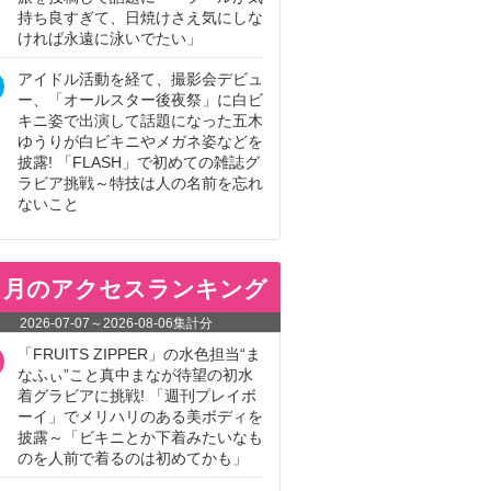
持ち良すぎて、日焼けさえ気にしな
ければ永遠に泳いでたい」
アイドル活動を経て、撮影会デビュ
ー、「オールスター後夜祭」に白ビ
キニ姿で出演して話題になった五木
ゆうりが白ビキニやメガネ姿などを
披露! 「FLASH」で初めての雑誌グ
ラビア挑戦～特技は人の名前を忘れ
ないこと
ヵ月のアクセスランキング
2026-07-07
～
2026-08-06
集計分
「FRUITS ZIPPER」の水色担当“ま
なふぃ”こと真中まなが待望の初水
着グラビアに挑戦! 「週刊プレイボ
ーイ」でメリハリのある美ボディを
披露～「ビキニとか下着みたいなも
のを人前で着るのは初めてかも」