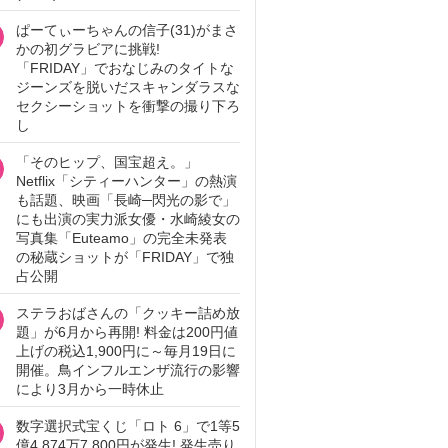
ぱーてぃーちゃんの信子(31)がまさ
かの初グラビアに挑戦!
「FRIDAY」でおなじみのタイトな
ジーンズを脱いだスキャンダラスな
セクシーショットを衝撃の撮り下ろ
し
「そのヒップ、国宝超え。」
Netflix「シティーハンター」の熱演
も話題、映画「長崎─閃光の影で」
にも出演の実力派女優・水崎綾女の
写真集「Euteamo」の完全未発表
の秘蔵ショットが「FRIDAY」で独
占公開
ステラおばさんの「クッキー詰め放
題」が6月から再開! 料金は200円値
上げの税込1,900円に～毎月19日に
開催。鳥インフルエンザ流行の影響
により3月から一時休止
数字選択式宝くじ「ロト 6」で1等5
億4,874万7,800円が発生! 発生売り