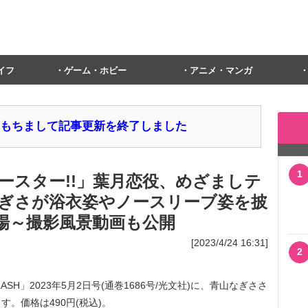
イフ
ゲーム・ホビー
アニメ・マンガ
1日をもちまして記事更新を終了しました
1
ースター!!」葉月恋役、めざましテ
ぎさが浴衣姿やノースリーブ姿を披
初登場～撮影風景動画も公開
[2023/4/24 16:31]
2
ASH」2023年5月2日号(通巻1686号/光文社)に、青山なぎささ
。価格は490円(税込)。