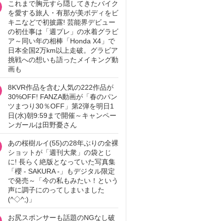
これまで胸元すら隠してきたバイク
を愛する旅人・有那が美ボディをビ
キニなどで初披露! 芸能界デビュー
の初仕事は「週プレ」の水着グラビ
ア～同い年の相棒「Honda X4」で
日本全国2万km以上走破。グラビア
挑戦への想いも語ったメイキング動
画も
8KVR作品を含む人気の222作品が
30%OFF! FANZA動画が「春のパン
ツまつり30％OFF」第2弾を明日1
日(水)朝9:59まで開催～キャンペー
ンガールは田野憂さん
あの桜樹ルイ(55)の28年ぶりの全裸
ショットが「週刊大衆」の袋とじ
に! 長らく絶版となっていた写真集
「櫻 - SAKURA -」もデジタル限定
で発売～「今の私もみたい！という
声に調子にのってしまいました
(^◇^;)」
お尻スポンサーも話題のNGなし破