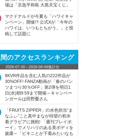
場は「京急平和島 大黒天宝くじ」
マクドナルドが今夏も「ハワイキャ
ンペーン」開催!? 公式Xが「今年の
ハワイは、いつもとちがう。」と投
稿して話題に
週間のアクセスランキング
2026-07-30
～
2026-08-06
集計分
8KVR作品を含む人気の222作品が
30%OFF! FANZA動画が「春のパン
ツまつり30％OFF」第2弾を明日1
日(水)朝9:59まで開催～キャンペー
ンガールは田野憂さん
「FRUITS ZIPPER」の水色担当“ま
なふぃ”こと真中まなが待望の初水
着グラビアに挑戦! 「週刊プレイボ
ーイ」でメリハリのある美ボディを
披露～「ビキニとか下着みたいなも