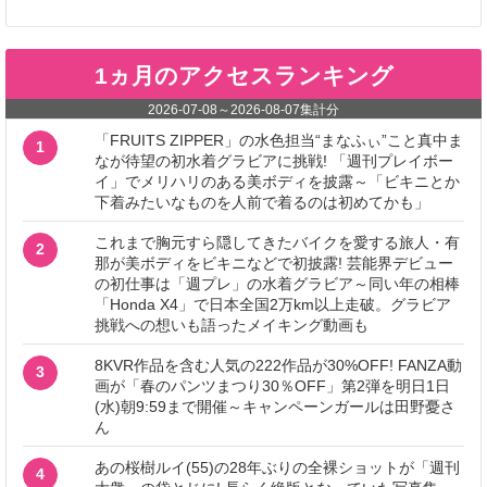
1ヵ月のアクセスランキング
2026-07-08
～
2026-08-07
集計分
「FRUITS ZIPPER」の水色担当“まなふぃ”こと真中ま
1
なが待望の初水着グラビアに挑戦! 「週刊プレイボー
イ」でメリハリのある美ボディを披露～「ビキニとか
下着みたいなものを人前で着るのは初めてかも」
これまで胸元すら隠してきたバイクを愛する旅人・有
2
那が美ボディをビキニなどで初披露! 芸能界デビュー
の初仕事は「週プレ」の水着グラビア～同い年の相棒
「Honda X4」で日本全国2万km以上走破。グラビア
挑戦への想いも語ったメイキング動画も
8KVR作品を含む人気の222作品が30%OFF! FANZA動
3
画が「春のパンツまつり30％OFF」第2弾を明日1日
(水)朝9:59まで開催～キャンペーンガールは田野憂さ
ん
あの桜樹ルイ(55)の28年ぶりの全裸ショットが「週刊
4