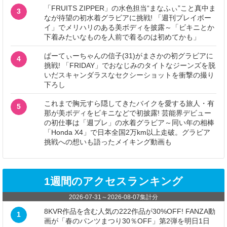
「FRUITS ZIPPER」の水色担当“まなふぃ”こと真中ま
3
なが待望の初水着グラビアに挑戦! 「週刊プレイボー
イ」でメリハリのある美ボディを披露～「ビキニとか
下着みたいなものを人前で着るのは初めてかも」
ぱーてぃーちゃんの信子(31)がまさかの初グラビアに
4
挑戦! 「FRIDAY」でおなじみのタイトなジーンズを脱
いだスキャンダラスなセクシーショットを衝撃の撮り
下ろし
これまで胸元すら隠してきたバイクを愛する旅人・有
5
那が美ボディをビキニなどで初披露! 芸能界デビュー
の初仕事は「週プレ」の水着グラビア～同い年の相棒
「Honda X4」で日本全国2万km以上走破。グラビア
挑戦への想いも語ったメイキング動画も
1週間のアクセスランキング
2026-07-31
～
2026-08-07
集計分
8KVR作品を含む人気の222作品が30%OFF! FANZA動
1
画が「春のパンツまつり30％OFF」第2弾を明日1日