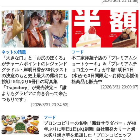
[2026/3/31 21:11:59]
ネットの話題
フード
「大きな口」と「お尻のほくろ」
不二家洋菓子店の「プレミアムシ
がチャームポイントのレジェンド
ョートケーキ」＆「プレミアムチ
グラドル・岸明日香が30代ラスト
ョコ生ケーキ」が半額! 明日1日
の決意のもと史上最大の露出にも
(水)から3日間限定～お得な応援価
挑戦! 5年ぶり5冊目の写真集
格商品も販売中
「Trajectory」が発売決定～「誰
[2026/3/31 20:00:07]
よりもグラビアに向き合って来た
つもりです」
[2026/3/31 20:34:53]
フード
ブロンコビリーの名物「新鮮サラダバー」が40
年ぶりに明日1日(水)刷新! 自社開発カリーと炭
火炙り焼き芋を追加した「ブロンコビュッフ