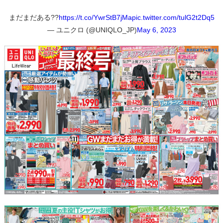
まだまだある??
https://t.co/YwrStB7jMa
pic.twitter.com/tulG2t2Dq5
— ユニクロ (@UNIQLO_JP)
May 6, 2023