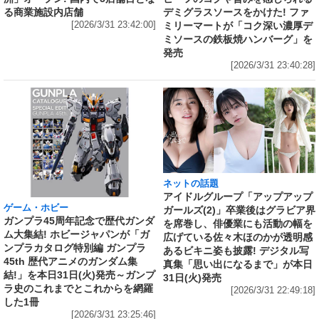
る商業施設内店舗
デミグラスソースをかけた! ファ
[2026/3/31 23:42:00]
ミリーマートが「コク深い濃厚デ
ミソースの鉄板焼ハンバーグ」を
発売
[2026/3/31 23:40:28]
ネットの話題
アイドルグループ「アップアップ
ゲーム・ホビー
ガールズ(2)」卒業後はグラビア界
ガンプラ45周年記念で歴代ガンダ
を席巻し、俳優業にも活動の幅を
ム大集結! ホビージャパンが「ガ
広げている佐々木ほのかが透明感
ンプラカタログ特別編 ガンプラ
あるビキニ姿も披露! デジタル写
45th 歴代アニメのガンダム集
真集「思い出になるまで」が本日
結!」を本日31日(火)発売～ガンプ
31日(火)発売
ラ史のこれまでとこれからを網羅
[2026/3/31 22:49:18]
した1冊
[2026/3/31 23:25:46]