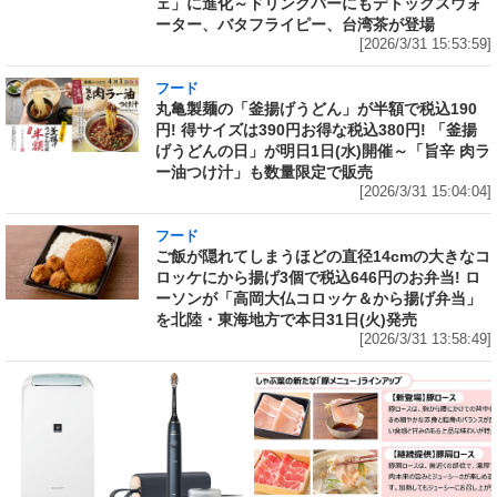
ェ」に進化～ドリンクバーにもデトックスウォ
ーター、バタフライピー、台湾茶が登場
[2026/3/31 15:53:59]
フード
丸亀製麺の「釜揚げうどん」が半額で税込190
円! 得サイズは390円お得な税込380円! 「釜揚
げうどんの日」が明日1日(水)開催～「旨辛 肉ラ
ー油つけ汁」も数量限定で販売
[2026/3/31 15:04:04]
フード
ご飯が隠れてしまうほどの直径14cmの大きなコ
ロッケにから揚げ3個で税込646円のお弁当! ロ
ーソンが「高岡大仏コロッケ＆から揚げ弁当」
を北陸・東海地方で本日31日(火)発売
[2026/3/31 13:58:49]