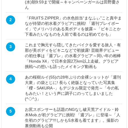
(水)朝9:59まで開催～キャンペーンガールは田野憂さ
ん
「FRUITS ZIPPER」の水色担当“まなふぃ”こと真中ま
2
なが待望の初水着グラビアに挑戦! 「週刊プレイボー
イ」でメリハリのある美ボディを披露～「ビキニとか
下着みたいなものを人前で着るのは初めてかも」
これまで胸元すら隠してきたバイクを愛する旅人・有
3
那が美ボディをビキニなどで初披露! 芸能界デビュー
の初仕事は「週プレ」の水着グラビア～同い年の相棒
「Honda X4」で日本全国2万km以上走破。グラビア
挑戦への想いも語ったメイキング動画も
あの桜樹ルイ(55)の28年ぶりの全裸ショットが「週刊
4
大衆」の袋とじに! 長らく絶版となっていた写真集
「櫻 - SAKURA -」もデジタル限定で発売～「今の私
もみたい！という声に調子にのってしまいました
(^◇^;)」
お尻スポンサーも話題のNGなし破天荒アイドル・鈴
5
木Mob.が初グラビアに挑戦! 「週プレ」に登場～「人
生初のグラビア!!!しかも5水着も着てます」。撮影の
裏側動画も公開