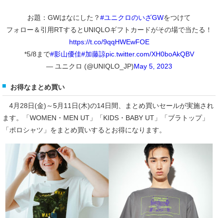
お題：GWはなにした？
#ユニクロのいざGW
をつけて
フォロー＆引用RTするとUNIQLOギフトカードがその場で当たる！
https://t.co/9qqHWEwFOE
*5/8まで
#影山優佳
#加藤諒
pic.twitter.com/XH0boAkQBV
— ユニクロ (@UNIQLO_JP)
May 5, 2023
お得なまとめ買い
4月28日(金)～5月11日(木)の14日間、まとめ買いセールが実施され
ます。「WOMEN・MEN UT」「KIDS・BABY UT」「ブラトップ」
「ポロシャツ」をまとめ買いするとお得になります。