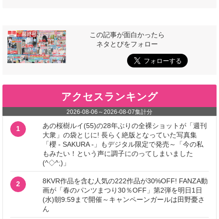
この記事が面白かったら
ネタとぴをフォロー
アクセスランキング
2026-08-06
～
2026-08-07
集計分
あの桜樹ルイ(55)の28年ぶりの全裸ショットが「週刊
1
大衆」の袋とじに! 長らく絶版となっていた写真集
「櫻 - SAKURA -」もデジタル限定で発売～「今の私
もみたい！という声に調子にのってしまいました
(^◇^;)」
8KVR作品を含む人気の222作品が30%OFF! FANZA動
2
画が「春のパンツまつり30％OFF」第2弾を明日1日
(水)朝9:59まで開催～キャンペーンガールは田野憂さ
ん