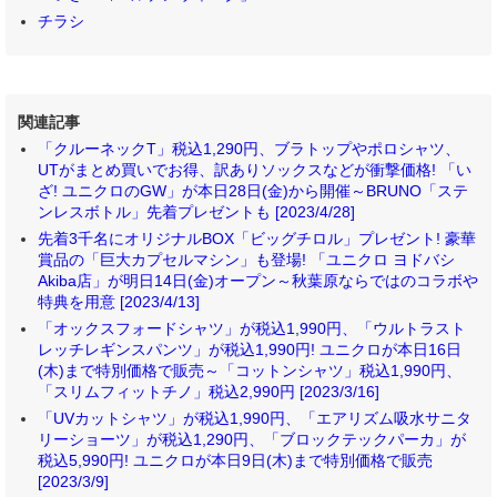
チラシ
関連記事
「クルーネックT」税込1,290円、ブラトップやポロシャツ、
UTがまとめ買いでお得、訳ありソックスなどが衝撃価格! 「い
ざ! ユニクロのGW」が本日28日(金)から開催～BRUNO「ステ
ンレスボトル」先着プレゼントも [2023/4/28]
先着3千名にオリジナルBOX「ビッグチロル」プレゼント! 豪華
賞品の「巨大カプセルマシン」も登場! 「ユニクロ ヨドバシ
Akiba店」が明日14日(金)オープン～秋葉原ならではのコラボや
特典を用意 [2023/4/13]
「オックスフォードシャツ」が税込1,990円、「ウルトラスト
レッチレギンスパンツ」が税込1,990円! ユニクロが本日16日
(木)まで特別価格で販売～「コットンシャツ」税込1,990円、
「スリムフィットチノ」税込2,990円 [2023/3/16]
「UVカットシャツ」が税込1,990円、「エアリズム吸水サニタ
リーショーツ」が税込1,290円、「ブロックテックパーカ」が
税込5,990円! ユニクロが本日9日(木)まで特別価格で販売
[2023/3/9]