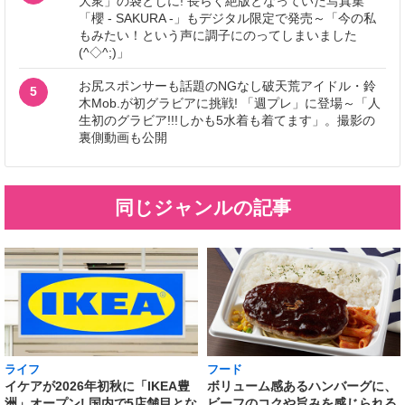
大衆」の袋とじに! 長らく絶版となっていた写真集
「櫻 - SAKURA -」もデジタル限定で発売～「今の私
もみたい！という声に調子にのってしまいました
(^◇^;)」
お尻スポンサーも話題のNGなし破天荒アイドル・鈴
5
木Mob.が初グラビアに挑戦! 「週プレ」に登場～「人
生初のグラビア!!!しかも5水着も着てます」。撮影の
裏側動画も公開
同じジャンルの記事
ライフ
フード
イケアが2026年初秋に「IKEA豊
ボリューム感あるハンバーグに、
洲」オープン! 国内で5店舗目とな
ビーフのコクや旨みを感じられる