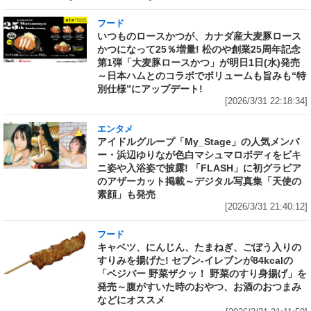
フード
いつものロースかつが、カナダ産大麦豚ロース
かつになって25％増量! 松のや創業25周年記念
第1弾「大麦豚ロースかつ」が明日1日(水)発売
～日本ハムとのコラボでボリュームも旨みも“特
別仕様”にアップデート!
[2026/3/31 22:18:34]
エンタメ
アイドルグループ「My_Stage」の人気メンバ
ー・浜辺ゆりなが色白マシュマロボディをビキ
ニ姿や入浴姿で披露! 「FLASH」に初グラビア
のアザーカット掲載～デジタル写真集「天使の
素顔」も発売
[2026/3/31 21:40:12]
フード
キャベツ、にんじん、たまねぎ、ごぼう入りの
すりみを揚げた! セブン‐イレブンが84kcalの
「ベジバー 野菜ザクッ！ 野菜のすり身揚げ」を
発売～腹がすいた時のおやつ、お酒のおつまみ
などにオススメ