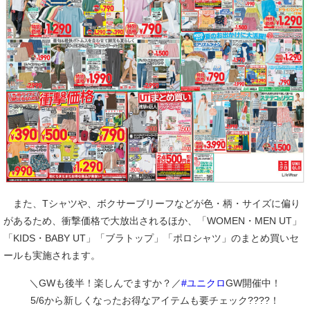
また、Tシャツや、ボクサーブリーフなどが色・柄・サイズに偏り
があるため、衝撃価格で大放出されるほか、「WOMEN・MEN UT」
「KIDS・BABY UT」「ブラトップ」「ポロシャツ」のまとめ買いセ
ールも実施されます。
＼GWも後半！楽しんでますか？／
#ユニクロ
GW開催中！
5/6から新しくなったお得なアイテムも要チェック????！