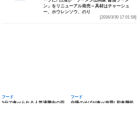
ン」をリニューアル発売～具材はチャーシュ
ー、ホウレンソウ、のり
[2026/3/30 17:01:58]
フード
フード
3分で食べられる人気沸騰中の四
自慢のそばが食べ放題! 和食麺処
川料理! 日清食品が「カップヌー
サガミが「晦日そば」を明日31日
ドル 14種のスパイス麻辣湯」を
(火)開催～大海老天などの天ぷら
発売～具材は謎肉、キャベツ、チ
や薬味などもついて税込2,200円!
ンゲンサイ、キクラゲ
「時間無制限」の挑戦枠は税込
[2026/3/30 15:42:35]
4,400円
[2026/3/30 15:17:42]
フード
熱湯5分でふっくら白ご飯! カレーや納豆、牛丼
の具も余裕で入ってお皿いらずの新提案! 「日清
ふっくら釜炊き ごはん」が本日30日(月)発売～