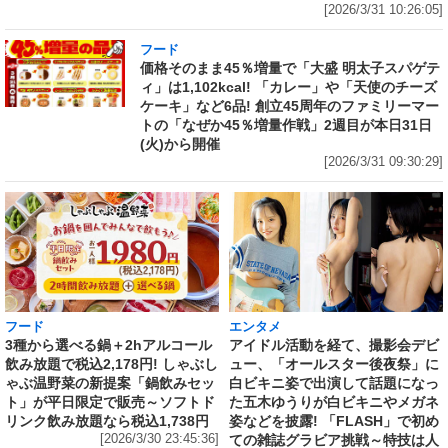
[2026/3/31 10:26:05]
フード
価格そのまま45％増量で「大盛 明太子スパゲテ
ィ」は1,102kcal! 「カレー」や「天使のチーズ
ケーキ」など6品! 創立45周年のファミリーマー
トの「なぜか45％増量作戦」2週目が本日31日
(火)から開催
[2026/3/31 09:30:29]
フード
エンタメ
3種から選べる鍋＋2hアルコール
アイドル活動を経て、撮影会デビ
飲み放題で税込2,178円! しゃぶし
ュー、「オールスター後夜祭」に
ゃぶ温野菜の新提案「鍋飲みセッ
白ビキニ姿で出演して話題になっ
ト」が平日限定で販売～ソフトド
た五木ゆうりが白ビキニやメガネ
リンク飲み放題なら税込1,738円
姿などを披露! 「FLASH」で初め
[2026/3/30 23:45:36]
ての雑誌グラビア挑戦～特技は人