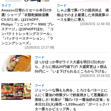
ライフ
フード
Amazon日替わりセール本日の5
しゃぶ葉で豚バラの提供休止 価
選! シャープ「衣類乾燥除湿機
格はそのまま厳選した米国産豚ロ
CV-S71-W」は21%OFF、
ースを新たに導入
Philips「ソニッケアー 9900 プレ
[2026/3/31 12:49:33]
ステージ」は16%OFFほか、「コ
ンパクトトレッキングスツール」
「バッテリーステーション」「ラ
ンニングシューズ」
[2026/3/31 13:27:08]
フード
ほっかほっか亭がライス大盛を明日1日(水)か
ら、さらに税込20円値下げ! 大盛変更は＋税込
50円に～「いま下げられるところから下げる」
[2026/3/31 10:54:52]
フード
ジューシーな鶏もも肉を、とろけるバターとに
んにく醤油の特製ダレで鉄板焼きして悪魔級の
美味しさ! 松屋が「鶏のバター醤油炒め定食」を
本日31日(火)発売～1,039kcalの「ガーリックバ
ター豚カルビエッグ丼」も