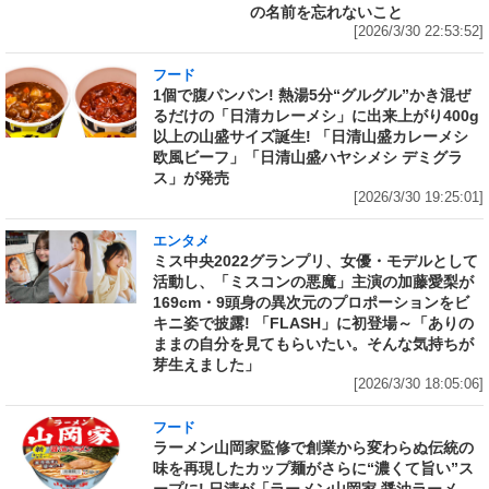
の名前を忘れないこと
[2026/3/30 22:53:52]
フード
1個で腹パンパン! 熱湯5分“グルグル”かき混ぜ
るだけの「日清カレーメシ」に出来上がり400g
以上の山盛サイズ誕生! 「日清山盛カレーメシ
欧風ビーフ」「日清山盛ハヤシメシ デミグラ
ス」が発売
[2026/3/30 19:25:01]
エンタメ
ミス中央2022グランプリ、女優・モデルとして
活動し、「ミスコンの悪魔」主演の加藤愛梨が
169cm・9頭身の異次元のプロポーションをビ
キニ姿で披露! 「FLASH」に初登場～「ありの
ままの自分を見てもらいたい。そんな気持ちが
芽生えました」
[2026/3/30 18:05:06]
フード
ラーメン山岡家監修で創業から変わらぬ伝統の
味を再現したカップ麺がさらに“濃くて旨い”ス
ープに! 日清が「ラーメン山岡家 醤油ラーメ