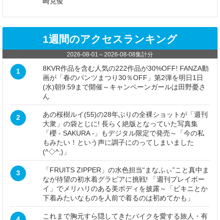
崎克俊
1週間のアクセスランキング
2026-08-01
～
2026-08-08
集計分
8KVR作品を含む人気の222作品が30%OFF! FANZA動
1
画が「春のパンツまつり30％OFF」第2弾を明日1日
(水)朝9:59まで開催～キャンペーンガールは田野憂さ
ん
あの桜樹ルイ(55)の28年ぶりの全裸ショットが「週刊
2
大衆」の袋とじに! 長らく絶版となっていた写真集
「櫻 - SAKURA -」もデジタル限定で発売～「今の私
もみたい！という声に調子にのってしまいました
(^◇^;)」
「FRUITS ZIPPER」の水色担当“まなふぃ”こと真中ま
3
なが待望の初水着グラビアに挑戦! 「週刊プレイボー
イ」でメリハリのある美ボディを披露～「ビキニとか
下着みたいなものを人前で着るのは初めてかも」
これまで胸元すら隠してきたバイクを愛する旅人・有
4