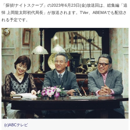
「探偵!ナイトスクープ」の2023年6月23日(金)放送回は、総集編「追
悼 上岡龍太郎初代局長」が放送されます。TVer、ABEMAでも配信さ
れる予定です。
(c)ABCテレビ