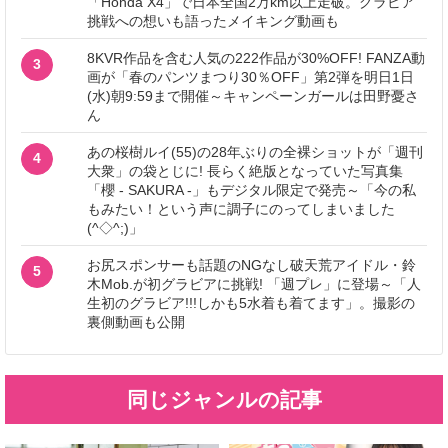
「Honda X4」で日本全国2万km以上走破。グラビア
挑戦への想いも語ったメイキング動画も
8KVR作品を含む人気の222作品が30%OFF! FANZA動
3
画が「春のパンツまつり30％OFF」第2弾を明日1日
(水)朝9:59まで開催～キャンペーンガールは田野憂さ
ん
あの桜樹ルイ(55)の28年ぶりの全裸ショットが「週刊
4
大衆」の袋とじに! 長らく絶版となっていた写真集
「櫻 - SAKURA -」もデジタル限定で発売～「今の私
もみたい！という声に調子にのってしまいました
(^◇^;)」
お尻スポンサーも話題のNGなし破天荒アイドル・鈴
5
木Mob.が初グラビアに挑戦! 「週プレ」に登場～「人
生初のグラビア!!!しかも5水着も着てます」。撮影の
裏側動画も公開
同じジャンルの記事