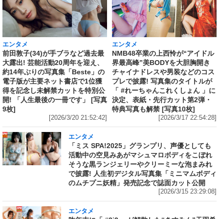
エンタメ
エンタメ
前田敦子(34)が手ブラなど過去最
NMB48卒業の上西怜が“アイドル
大露出! 芸能活動20周年を迎え、
界最高峰”美BODYを大胆胸開き
約14年ぶりの写真集「Beste」の
チャイナドレスや男装などのコス
電子版が主要ネット書店で1位獲
プレで披露! 写真集のタイトルが
得を記念し未解禁カットを特別公
「 #れーちゃんこれくしょん 」に
開! 「人生最後の一冊です」 [写真
決定、表紙・先行カット第2弾・
9枚]
特典写真も解禁 [写真10枚]
[2026/3/20 21:52:42]
[2026/3/17 22:54:28]
エンタメ
「ミス SPA!2025」グランプリ、声優としても
活動中の空見みあがマシュマロボディをこぼれ
そうな黒ランジェリーやクリーミーな泡まみれ
で披露! 人生初デジタル写真集「ミニマムボディ
のムチプニ妖精」発売記念で誌面カット公開
[2026/3/15 23:29:08]
エンタメ