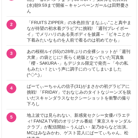
(水)朝9:59まで開催～キャンペーンガールは田野憂さ
ん
「FRUITS ZIPPER」の水色担当“まなふぃ”こと真中ま
2
なが待望の初水着グラビアに挑戦! 「週刊プレイボー
イ」でメリハリのある美ボディを披露～「ビキニとか
下着みたいなものを人前で着るのは初めてかも」
あの桜樹ルイ(55)の28年ぶりの全裸ショットが「週刊
3
大衆」の袋とじに! 長らく絶版となっていた写真集
「櫻 - SAKURA -」もデジタル限定で発売～「今の私
もみたい！という声に調子にのってしまいました
(^◇^;)」
ぱーてぃーちゃんの信子(31)がまさかの初グラビアに
4
挑戦! 「FRIDAY」でおなじみのタイトなジーンズを脱
いだスキャンダラスなセクシーショットを衝撃の撮り
下ろし
地上波では見られない、新感覚セクシー女優バラエテ
5
ィ! FANZA TV初のオリジナル番組「東京スキャンダル
クラブ」が配信開始～うんぱい・架乃ゆらなど出演。
MCはみなみかわ、ゲスト芸人にぱーてぃちゃん、松