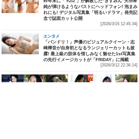
昨年末に「 #2i2 」が解散した“きすみん”天羽希
純が弾けるようなバストにヘッドフォン! 泡まみ
れにも! デジタル写真集「明るいドラマ」発売記
念で誌面カット公開
[2026/3/15 12:45:34]
エンタメ
「バンドリ！」声優のビジュアルクイーン・志
崎樺音が自身初となるランジェリーカットも披
露! 最上級の肢体を惜しみなく魅せた1st写真集
の先行イメージカットが「FRIDAY」に掲載
[2026/3/12 22:36:14]
エンタメ
エンタメ
映画「冷たい熱帯魚」「恋の罪」
ミス SPA!2025グランプリ獲得、
で助演女優賞を受賞、2011年に園
歯科衛生士としての顔も持ち、コ
子温と結婚した神楽坂恵(44)が15
スプレイヤー＆撮影会モデルとし