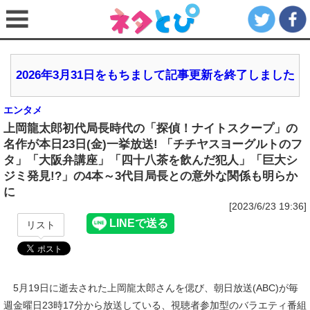
2026年3月31日をもちまして記事更新を終了しました
エンタメ
上岡龍太郎初代局長時代の「探偵！ナイトスクープ」の
名作が本日23日(金)一挙放送! 「チチヤスヨーグルトのフ
タ」「大阪弁講座」「四十八茶を飲んだ犯人」「巨大シ
ジミ発見!?」の4本～3代目局長との意外な関係も明らか
に
[2023/6/23 19:36]
リスト
5月19日に逝去された上岡龍太郎さんを偲び、朝日放送(ABC)が毎
週金曜日23時17分から放送している、視聴者参加型のバラエティ番組