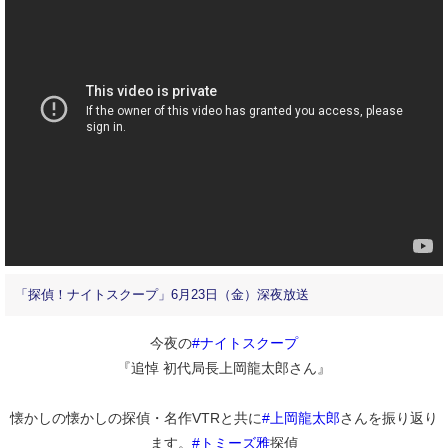
「探偵！ナイトスクープ」6月23日（金）深夜放送
今夜の
#ナイトスクープ
『追悼 初代局長上岡龍太郎さん』
懐かしの懐かしの探偵・名作VTRと共に
#上岡龍太郎
さんを振り返り
ます。
#トミーズ雅
探偵