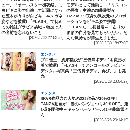
ュー、「オールスター後夜祭」に
モデルとして活動し、「ミスコン
白ビキニ姿で出演して話題になっ
の悪魔」主演の加藤愛梨が
た五木ゆうりが白ビキニやメガネ
169cm・9頭身の異次元のプロポ
姿などを披露! 「FLASH」で初め
ーションをビキニ姿で披露!
ての雑誌グラビア挑戦～特技は人
「FLASH」に初登場～「ありの
の名前を忘れないこと
ままの自分を見てもらいたい。そ
[2026/3/30 22:53:52]
んな気持ちが芽生えました」
[2026/3/30 18:05:06]
エンタメ
プロ雀士・成海有紗が“三倍満ボディ”を変形水
着で披露! 「FLASH」でアンコールグラビア～
デジタル写真集「三倍満ボディ、再び。」も発
売
[2026/3/29 23:54:27]
エンタメ
8KVR作品含む人気の223作品が30%OFF!
FANZA動画が「春のパンツまつり30％OFF」第
1弾を開催中～キャンペーンガールは伊藤舞雪さ
ん
[2026/3/28 20:14:19]