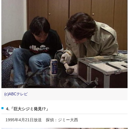
(c)ABCテレビ
4.「巨大シジミ発見!?」
1995年4月21日放送 探偵：ジミー大西