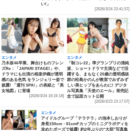
い!」
[2026/3/24 23:41:57]
エンタメ
エンタメ
乃木坂46卒業、舞台けものフレン
「制コレ22」準グランプリの清純
ズRe：「JAPARI STAGE!」や、
派、ショートドラマ主演などで活
ドラマにも出演の相楽伊織が透明
躍する、まもなく20歳の透明感抜
感のある色気 をランジェリー姿で
群の松島かのんが教室でみずみず
披露! 「週刊 SPA!」の表紙と「美
しい美ヒップをあらわに! デジタ
女地図」に登場
ル写真集「天使のエール」発売記
[2026/3/24 19:24:18]
念で誌面カット公開
[2026/3/23 23:17:07]
エンタメ
アイドルグループ「テラテラ」の池本しおりが
身長150cm・81cmFカップのミニグラボディを
攻めたポーズで披露! 約2年ぶりの“大胆”写真集