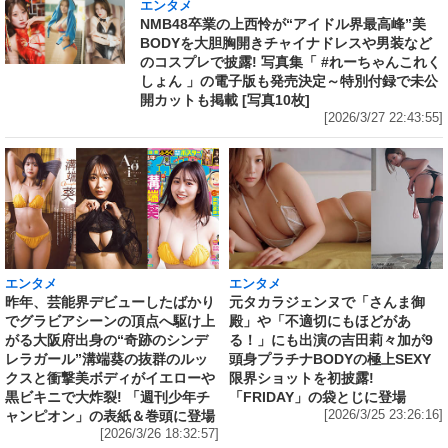
エンタメ
NMB48卒業の上西怜が“アイドル界最高峰”美
BODYを大胆胸開きチャイナドレスや男装など
のコスプレで披露! 写真集「 #れーちゃんこれく
しょん 」の電子版も発売決定～特別付録で未公
開カットも掲載 [写真10枚]
[2026/3/27 22:43:55]
エンタメ
エンタメ
昨年、芸能界デビューしたばかり
元タカラジェンヌで「さんま御
でグラビアシーンの頂点へ駆け上
殿」や「不適切にもほどがあ
がる大阪府出身の“奇跡のシンデ
る！」にも出演の吉田莉々加が9
レラガール”溝端葵の抜群のルッ
頭身プラチナBODYの極上SEXY
クスと衝撃美ボディがイエローや
限界ショットを初披露!
黒ビキニで大炸裂! 「週刊少年チ
「FRIDAY」の袋とじに登場
ャンピオン」の表紙＆巻頭に登場
[2026/3/25 23:26:16]
[2026/3/26 18:32:57]