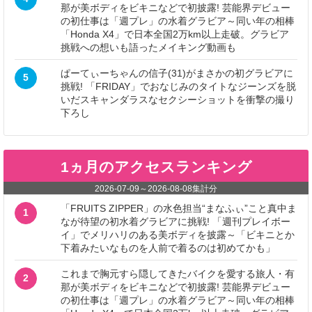
那が美ボディをビキニなどで初披露! 芸能界デビュー
の初仕事は「週プレ」の水着グラビア～同い年の相棒
「Honda X4」で日本全国2万km以上走破。グラビア
挑戦への想いも語ったメイキング動画も
ぱーてぃーちゃんの信子(31)がまさかの初グラビアに
5
挑戦! 「FRIDAY」でおなじみのタイトなジーンズを脱
いだスキャンダラスなセクシーショットを衝撃の撮り
下ろし
1ヵ月のアクセスランキング
2026-07-09
～
2026-08-08
集計分
「FRUITS ZIPPER」の水色担当“まなふぃ”こと真中ま
1
なが待望の初水着グラビアに挑戦! 「週刊プレイボー
イ」でメリハリのある美ボディを披露～「ビキニとか
下着みたいなものを人前で着るのは初めてかも」
これまで胸元すら隠してきたバイクを愛する旅人・有
2
那が美ボディをビキニなどで初披露! 芸能界デビュー
の初仕事は「週プレ」の水着グラビア～同い年の相棒