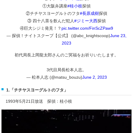
①大阪弁講座
#桂小枝
探偵
②チチヤスヨーグルトのフタ
#長原成樹
探偵
③ 四十八茶を飲んだ犯人
#ジミー大西
探偵
④巨大シジミ発見！？
pic.twitter.com/FinScZPaw9
— 探偵！ナイトスクープ【公式】 (@abc_knightscoop)
June 23,
2023
初代局長上岡龍太郎さんのご冥福をお祈りいたします。
3代目局長松本人志。
— 松本人志 (@matsu_bouzu)
June 2, 2023
1.「チチヤスヨーグルトのフタ」
1993年5月21日放送 探偵：桂小枝