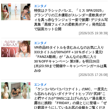
エンタメ
特技はクラシックバレエ、「ミス SPA!2025」
グランプリの三木優彩がスレンダー柔軟美ボデ
ィを真っ赤なランジェリー姿で披露! デジタル写
真集「黒猫フェイスの柔軟美ボディ」発売記念
で誌面カット公開
[2026/3/25 19:38:39]
エンタメ
VR作品85タイトルを含むみんなのお気に入り
333タイトルが30%OFF＋10％ポイント還元!
「FANZA動画」が「みんなのお気に入り
30％OFFキャンペーン 第3弾」を明日26日
(木)23:59まで開催中～キャンペーンガールは鳳
みゆ
[2026/3/25 17:26:08]
エンタメ
「ケンコバのバコバコナイト」のMC、一度見た
ら忘れられないダイナマイトヒップの“尻姉”こ
と椚マイカが“SNSには上げられない”過去最大
露出に挑戦! 「FRIDAY」の袋とじに登場～「ぜ
ひ窮屈そうにしているお尻の全貌をご覧くださ