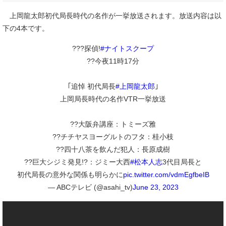
上岡龍太郎初代局長時代の名作が一挙放送されます。放送内容は以
下の4本です。
???探偵!
#ナイトスクープ
??今夜11時17分
｢追悼 初代局長
#上岡龍太郎
｣
上岡局長時代の名作VTR一挙放送
??大阪弁講座：トミーズ雅
??チチヤスヨーグルトのフタ：桂小枝
??四十八茶を飲んだ犯人：長原成樹
??巨大シジミ発見!?：ジミー大西
#松本人志
3代目局長と
初代局長の意外な関係も明らかに
pic.twitter.com/vdmEgfbeIB
— ABCテレビ (@asahi_tv)
June 23, 2023