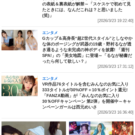
の表紙＆裏表紙が解禁～「スケスケで初めて見
たときには、なんだこれは？と思いました
(笑)」
[2026/3/23 19:22:40]
エンタメ
Gカップ＆高身長“超Z世代スタイル”としなやか
な体のポージングが武器の19歳・野村るなが透
き通るような未完成の神ボディを披露! 「週刊
SPA!」の「美女地図」に登場～「るなが秘書だ
ったら何して欲しい？」
[2026/3/23 17:31:12]
エンタメ
VR作品76タイトルを含むみんなのお気に入り
333タイトルが30%OFF＋10％ポイント還元!
「FANZA動画」が「みんなのお気に入り
30％OFFキャンペーン 第2弾」を開催中～キャ
ンペーンガールは西元めいさ
[2026/3/23 16:36:40]