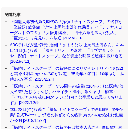
関連記事
上岡龍太郎初代局長時代の「探偵！ナイトスクープ」の名作が
一挙放送! 総集編「追悼 上岡龍太郎初代局長」で「チチヤスヨ
ーグルトのフタ」「大阪弁講座」「四十八茶を飲んだ犯人」
「巨大シジミ発見!?」を放送 [2023/6/16]
ABCテレビが追悼特別番組「さようなら 上岡龍太郎さん」を本
日11日(日)放送 「漫画トリオ」の漫才、「ラブアタック！」
や「探偵！ナイトスクープ」など貴重な映像で足跡を振り返る
[2023/6/11]
「探偵!ナイトスクープ」の新探偵にゆりやんレトリィバァ(32)
と霜降り明星 せいや(30)が決定 35周年の節目に10年ぶりに探
偵3人が卒業 [2023/2/24]
「探偵!ナイトスクープ」が35周年の節目に10年ぶりに探偵が3
人卒業! たむらけんじ、ハライチ・澤部、銀シャリ・橋本～
「それぞれの今後に向かっての前向きな卒業だと思っておりま
す」 [2022/12/9]
本日22日(金)放送の「探偵!ナイトスクープ」で西田敏行局長卒
業! 公式Twitterには7名の探偵からの西田局長へのはなむけ動画
が公開 [2019/11/22]
「探偵!ナイトスクープ」の新局長は松本人志さん! 西田敏行局