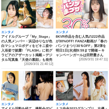
エンタメ
エンタメ
アイドルグループ「My_Stage」
8KVR作品を含む人気の222作品
の人気メンバー・浜辺ゆりなが色
が30%OFF! FANZA動画が「春の
白マシュマロボディをビキニ姿や
パンツまつり30％OFF」第2弾を
入浴姿で披露! 「FLASH」に初グ
明日1日(水)朝9:59まで開催～キ
ラビアのアザーカット掲載～デジ
ャンペーンガールは田野憂さん
タル写真集「天使の素顔」も発売
[2026/3/31 19:47:11]
[2026/3/31 21:40:12]
エンタメ
エンタメ
アイドル活動を経て、撮影会デビ
ミス中央2022グランプリ、女優・