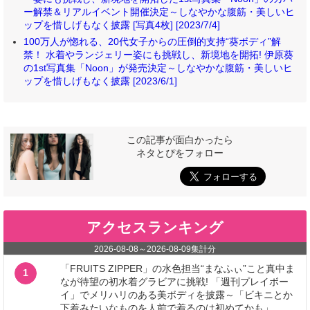
ー解禁＆リアルイベント開催決定～しなやかな腹筋・美しいヒ
ップを惜しげもなく披露 [写真4枚] [2023/7/4]
100万人が惚れる、20代女子からの圧倒的支持“葵ボディ”解
禁！ 水着やランジェリー姿にも挑戦し、新境地を開拓! 伊原葵
の1st写真集「Noon」が発売決定～しなやかな腹筋・美しいヒ
ップを惜しげもなく披露 [2023/6/1]
この記事が面白かったら
ネタとぴをフォロー
アクセスランキング
2026-08-08
～
2026-08-09
集計分
「FRUITS ZIPPER」の水色担当“まなふぃ”こと真中ま
1
なが待望の初水着グラビアに挑戦! 「週刊プレイボー
イ」でメリハリのある美ボディを披露～「ビキニとか
下着みたいなものを人前で着るのは初めてかも」