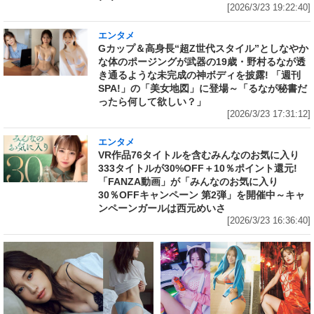
[2026/3/23 19:22:40]
エンタメ
Gカップ＆高身長“超Z世代スタイル”としなやか
な体のポージングが武器の19歳・野村るなが透
き通るような未完成の神ボディを披露! 「週刊
SPA!」の「美女地図」に登場～「るなが秘書だ
ったら何して欲しい？」
[2026/3/23 17:31:12]
エンタメ
VR作品76タイトルを含むみんなのお気に入り
333タイトルが30%OFF＋10％ポイント還元!
「FANZA動画」が「みんなのお気に入り
30％OFFキャンペーン 第2弾」を開催中～キャ
ンペーンガールは西元めいさ
[2026/3/23 16:36:40]