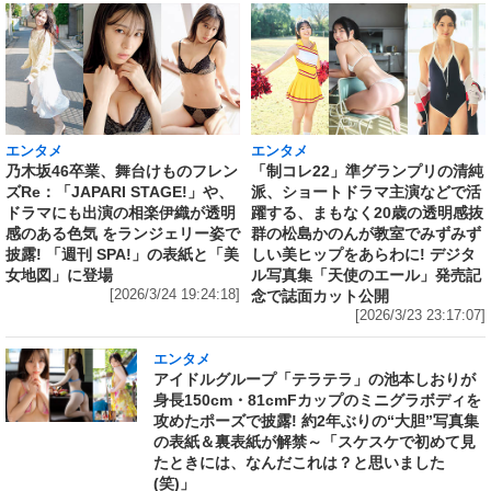
エンタメ
エンタメ
乃木坂46卒業、舞台けものフレン
「制コレ22」準グランプリの清純
ズRe：「JAPARI STAGE!」や、
派、ショートドラマ主演などで活
ドラマにも出演の相楽伊織が透明
躍する、まもなく20歳の透明感抜
感のある色気 をランジェリー姿で
群の松島かのんが教室でみずみず
披露! 「週刊 SPA!」の表紙と「美
しい美ヒップをあらわに! デジタ
女地図」に登場
ル写真集「天使のエール」発売記
[2026/3/24 19:24:18]
念で誌面カット公開
[2026/3/23 23:17:07]
エンタメ
アイドルグループ「テラテラ」の池本しおりが
身長150cm・81cmFカップのミニグラボディを
攻めたポーズで披露! 約2年ぶりの“大胆”写真集
の表紙＆裏表紙が解禁～「スケスケで初めて見
たときには、なんだこれは？と思いました
(笑)」