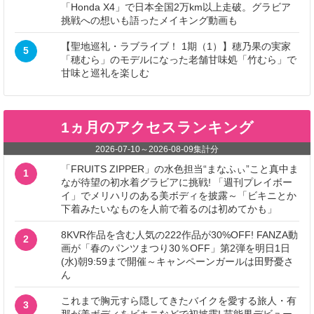
「Honda X4」で日本全国2万km以上走破。グラビア
挑戦への想いも語ったメイキング動画も
【聖地巡礼・ラブライブ！ 1期（1）】穂乃果の実家
5
「穂むら」のモデルになった老舗甘味処「竹むら」で
甘味と巡礼を楽しむ
1ヵ月のアクセスランキング
2026-07-10
～
2026-08-09
集計分
「FRUITS ZIPPER」の水色担当“まなふぃ”こと真中ま
1
なが待望の初水着グラビアに挑戦! 「週刊プレイボー
イ」でメリハリのある美ボディを披露～「ビキニとか
下着みたいなものを人前で着るのは初めてかも」
8KVR作品を含む人気の222作品が30%OFF! FANZA動
2
画が「春のパンツまつり30％OFF」第2弾を明日1日
(水)朝9:59まで開催～キャンペーンガールは田野憂さ
ん
これまで胸元すら隠してきたバイクを愛する旅人・有
3
那が美ボディをビキニなどで初披露! 芸能界デビュー