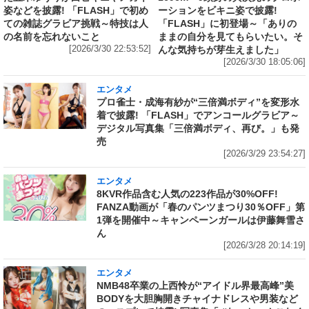
姿などを披露! 「FLASH」で初め
ーションをビキニ姿で披露!
ての雑誌グラビア挑戦～特技は人
「FLASH」に初登場～「ありの
の名前を忘れないこと
ままの自分を見てもらいたい。そ
[2026/3/30 22:53:52]
んな気持ちが芽生えました」
[2026/3/30 18:05:06]
エンタメ
プロ雀士・成海有紗が“三倍満ボディ”を変形水
着で披露! 「FLASH」でアンコールグラビア～
デジタル写真集「三倍満ボディ、再び。」も発
売
[2026/3/29 23:54:27]
エンタメ
8KVR作品含む人気の223作品が30%OFF!
FANZA動画が「春のパンツまつり30％OFF」第
1弾を開催中～キャンペーンガールは伊藤舞雪さ
ん
[2026/3/28 20:14:19]
エンタメ
NMB48卒業の上西怜が“アイドル界最高峰”美
BODYを大胆胸開きチャイナドレスや男装など