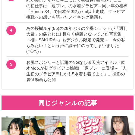
の初仕事は「週プレ」の水着グラビア～同い年の相棒
「Honda X4」で日本全国2万km以上走破。グラビア
挑戦への想いも語ったメイキング動画も
あの桜樹ルイ(55)の28年ぶりの全裸ショットが「週刊
4
大衆」の袋とじに! 長らく絶版となっていた写真集
「櫻 - SAKURA -」もデジタル限定で発売～「今の私
もみたい！という声に調子にのってしまいました
(^◇^;)」
お尻スポンサーも話題のNGなし破天荒アイドル・鈴
5
木Mob.が初グラビアに挑戦! 「週プレ」に登場～「人
生初のグラビア!!!しかも5水着も着てます」。撮影の
裏側動画も公開
同じジャンルの記事