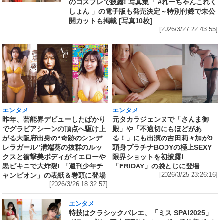
のコスプレで披露! 写真集「 #れーちゃんこれく
しょん 」の電子版も発売決定～特別付録で未公
開カットも掲載 [写真10枚]
[2026/3/27 22:43:55]
エンタメ
エンタメ
昨年、芸能界デビューしたばかり
元タカラジェンヌで「さんま御
でグラビアシーンの頂点へ駆け上
殿」や「不適切にもほどがあ
がる大阪府出身の“奇跡のシンデ
る！」にも出演の吉田莉々加が9
レラガール”溝端葵の抜群のルッ
頭身プラチナBODYの極上SEXY
クスと衝撃美ボディがイエローや
限界ショットを初披露!
黒ビキニで大炸裂! 「週刊少年チ
「FRIDAY」の袋とじに登場
ャンピオン」の表紙＆巻頭に登場
[2026/3/25 23:26:16]
[2026/3/26 18:32:57]
エンタメ
特技はクラシックバレエ、「ミス SPA!2025」