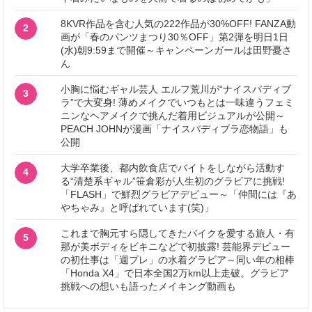
8KVR作品を含む人気の222作品が30%OFF! FANZA動
2
画が「春のパンツまつり30％OFF」第2弾を明日1日
(水)朝9:59まで開催～キャンペーンガールは田野憂さ
ん
小胸に悩むギャル芸人 エルフ荒川が“ナイスバディブ
3
ラ”で大変身! 薄めメイクでいつもとは一味違うフェミ
ニンなヘアメイクで挑んだ着用ビジュアルが公開～
PEACH JOHNが漫画「ナイスバディブラ恋物語」も
公開
大学卒業後、都内飲食店でバイトをしながら活動す
4
る“清楚系ギャル”笹倉彩が人生初のグラビアに挑戦!
「FLASH」で鮮烈グラビアデビュー～「仲間には『あ
やちゃみ』と呼ばれています(笑)」
これまで胸元すら隠してきたバイクを愛する旅人・有
5
那が美ボディをビキニなどで初披露! 芸能界デビュー
の初仕事は「週プレ」の水着グラビア～同い年の相棒
「Honda X4」で日本全国2万km以上走破。グラビア
挑戦への想いも語ったメイキング動画も