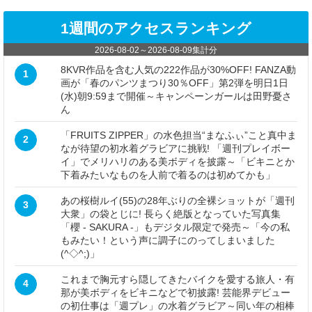
1週間のアクセスランキング
2026-08-02
～
2026-08-09
集計分
8KVR作品を含む人気の222作品が30%OFF! FANZA動
1
画が「春のパンツまつり30％OFF」第2弾を明日1日
(水)朝9:59まで開催～キャンペーンガールは田野憂さ
ん
「FRUITS ZIPPER」の水色担当“まなふぃ”こと真中ま
2
なが待望の初水着グラビアに挑戦! 「週刊プレイボー
イ」でメリハリのある美ボディを披露～「ビキニとか
下着みたいなものを人前で着るのは初めてかも」
あの桜樹ルイ(55)の28年ぶりの全裸ショットが「週刊
3
大衆」の袋とじに! 長らく絶版となっていた写真集
「櫻 - SAKURA -」もデジタル限定で発売～「今の私
もみたい！という声に調子にのってしまいました
(^◇^;)」
これまで胸元すら隠してきたバイクを愛する旅人・有
4
那が美ボディをビキニなどで初披露! 芸能界デビュー
の初仕事は「週プレ」の水着グラビア～同い年の相棒