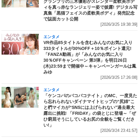
グランプリの三木優彩がスレンダー柔軟美ボデ
ィを真っ赤なランジェリー姿で披露! デジタル写
真集「黒猫フェイスの柔軟美ボディ」発売記念
で誌面カット公開
[2026/3/25 19:38:39]
エンタメ
VR作品85タイトルを含むみんなのお気に入り
333タイトルが30%OFF＋10％ポイント還元!
「FANZA動画」が「みんなのお気に入り
30％OFFキャンペーン 第3弾」を明日26日
(木)23:59まで開催中～キャンペーンガールは鳳
みゆ
[2026/3/25 17:26:08]
エンタメ
「ケンコバのバコバコナイト」のMC、一度見た
ら忘れられないダイナマイトヒップの“尻姉”こ
と椚マイカが“SNSには上げられない”過去最大
露出に挑戦! 「FRIDAY」の袋とじに登場～「ぜ
ひ窮屈そうにしているお尻の全貌をご覧くださ
い!」
[2026/3/24 23:41:57]