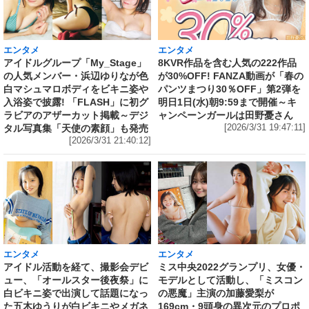
エンタメ
エンタメ
アイドルグループ「My_Stage」
8KVR作品を含む人気の222作品
の人気メンバー・浜辺ゆりなが色
が30%OFF! FANZA動画が「春の
白マシュマロボディをビキニ姿や
パンツまつり30％OFF」第2弾を
入浴姿で披露! 「FLASH」に初グ
明日1日(水)朝9:59まで開催～キ
ラビアのアザーカット掲載～デジ
ャンペーンガールは田野憂さん
タル写真集「天使の素顔」も発売
[2026/3/31 19:47:11]
[2026/3/31 21:40:12]
エンタメ
エンタメ
アイドル活動を経て、撮影会デビ
ミス中央2022グランプリ、女優・
ュー、「オールスター後夜祭」に
モデルとして活動し、「ミスコン
白ビキニ姿で出演して話題になっ
の悪魔」主演の加藤愛梨が
た五木ゆうりが白ビキニやメガネ
169cm・9頭身の異次元のプロポ