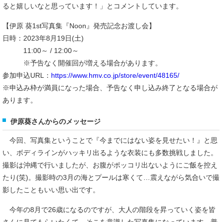
ると嬉しいなと思っています！」とコメントしています。
【伊原 葵1st写真集『Noon』発売記念お渡し会】
日時：2023年8月19日(土)
11:00～ / 12:00～
※予告なく開催回が増える場合があります。
参加申込URL：
https://www.hmv.co.jp/store/event/48165/
※申込み枠が満員になった場合、予告なく申し込み終了となる場合が
あります。
伊原葵さんからのメッセージ
今回、写真集ということで『今までにはない姿を見せたい！』と思
い、ボディラインがハッキリ出るような衣装にも多数挑戦しました。
撮影は沖縄で行いましたが、お腹がポッコリ出ないようにご飯を控え
たり(笑)。撮影時の3月の海とプールは寒くて…震えながら気合いで撮
影したこともいい思い出です。
今年の8月で26歳になるのですが、大人の階段を昇っていく姿を皆
さんに見てもらいたくて、そこを意識した写真集になっています。普