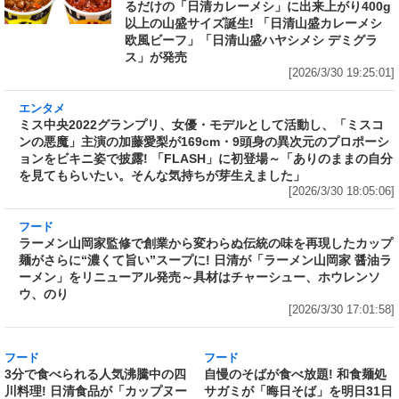
るだけの「日清カレーメシ」に出来上がり400g
以上の山盛サイズ誕生! 「日清山盛カレーメシ
欧風ビーフ」「日清山盛ハヤシメシ デミグラ
ス」が発売
[2026/3/30 19:25:01]
エンタメ
ミス中央2022グランプリ、女優・モデルとして
活動し、「ミスコンの悪魔」主演の加藤愛梨が
169cm・9頭身の異次元のプロポーションをビ
キニ姿で披露! 「FLASH」に初登場～「ありの
ままの自分を見てもらいたい。そんな気持ちが
芽生えました」
[2026/3/30 18:05:06]
フード
ラーメン山岡家監修で創業から変わらぬ伝統の
味を再現したカップ麺がさらに“濃くて旨い”ス
ープに! 日清が「ラーメン山岡家 醤油ラーメ
ン」をリニューアル発売～具材はチャーシュ
ー、ホウレンソウ、のり
[2026/3/30 17:01:58]