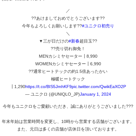
／
??あけましておめでとうございます??
今年もよろしくお願いします??
#ユニクロ初売り
＼
▼三が日だけの
#新春
超目玉??
??売り切れ御免！
MENカシミヤセーター┃8,990
WOMENカシミヤセーター┃6,990
??通常ヒートテックの約1.5倍あったかい
極暖ヒートテック
┃1,290
https://t.co/BIS5JmhKF9
pic.twitter.com/QwikEaXO2P
— ユニクロ (@UNIQLO_JP)
January 1, 2024
今年もユニクロをご愛顧いただき、誠にありがとうございました???
年末年始は営業時間を変更し、10時から営業する店舗がございます。
また、元日は多くの店舗が店休日を頂いております。