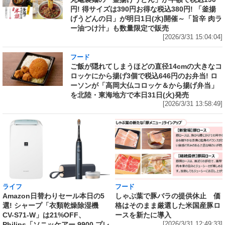
円! 得サイズは390円お得な税込380円! 「釜揚
げうどんの日」が明日1日(水)開催～「旨辛 肉ラ
ー油つけ汁」も数量限定で販売
[2026/3/31 15:04:04]
フード
ご飯が隠れてしまうほどの直径14cmの大きなコ
ロッケにから揚げ3個で税込646円のお弁当! ロ
ーソンが「高岡大仏コロッケ＆から揚げ弁当」
を北陸・東海地方で本日31日(火)発売
[2026/3/31 13:58:49]
ライフ
フード
Amazon日替わりセール本日の5
しゃぶ葉で豚バラの提供休止 価
選! シャープ「衣類乾燥除湿機
格はそのまま厳選した米国産豚ロ
CV-S71-W」は21%OFF、
ースを新たに導入
Philips「ソニッケアー 9900 プレ
[2026/3/31 12:49:33]