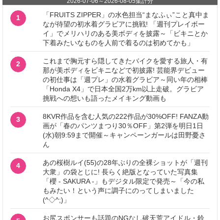
2026-07-06
～
2026-08-05
集計分
「FRUITS ZIPPER」の水色担当“まなふぃ”こと真中ま
1
なが待望の初水着グラビアに挑戦! 「週刊プレイボー
イ」でメリハリのある美ボディを披露～「ビキニとか
下着みたいなものを人前で着るのは初めてかも」
これまで胸元すら隠してきたバイクを愛する旅人・有
2
那が美ボディをビキニなどで初披露! 芸能界デビュー
の初仕事は「週プレ」の水着グラビア～同い年の相棒
「Honda X4」で日本全国2万km以上走破。グラビア
挑戦への想いも語ったメイキング動画も
8KVR作品を含む人気の222作品が30%OFF! FANZA動
3
画が「春のパンツまつり30％OFF」第2弾を明日1日
(水)朝9:59まで開催～キャンペーンガールは田野憂さ
ん
あの桜樹ルイ(55)の28年ぶりの全裸ショットが「週刊
4
大衆」の袋とじに! 長らく絶版となっていた写真集
「櫻 - SAKURA -」もデジタル限定で発売～「今の私
もみたい！という声に調子にのってしまいました
(^◇^;)」
お尻スポンサーも話題のNGなし破天荒アイドル・鈴