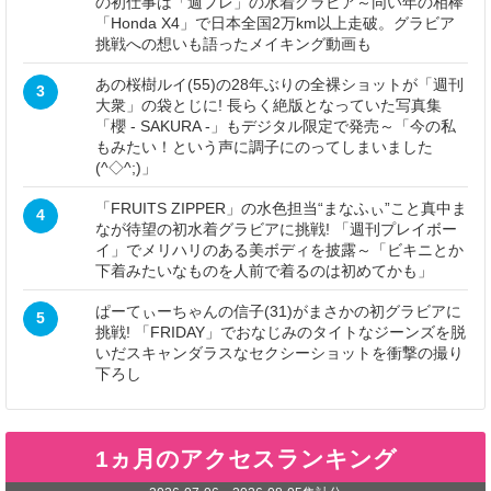
の初仕事は「週プレ」の水着グラビア～同い年の相棒
「Honda X4」で日本全国2万km以上走破。グラビア
挑戦への想いも語ったメイキング動画も
あの桜樹ルイ(55)の28年ぶりの全裸ショットが「週刊
3
大衆」の袋とじに! 長らく絶版となっていた写真集
「櫻 - SAKURA -」もデジタル限定で発売～「今の私
もみたい！という声に調子にのってしまいました
(^◇^;)」
「FRUITS ZIPPER」の水色担当“まなふぃ”こと真中ま
4
なが待望の初水着グラビアに挑戦! 「週刊プレイボー
イ」でメリハリのある美ボディを披露～「ビキニとか
下着みたいなものを人前で着るのは初めてかも」
ぱーてぃーちゃんの信子(31)がまさかの初グラビアに
5
挑戦! 「FRIDAY」でおなじみのタイトなジーンズを脱
いだスキャンダラスなセクシーショットを衝撃の撮り
下ろし
1ヵ月のアクセスランキング