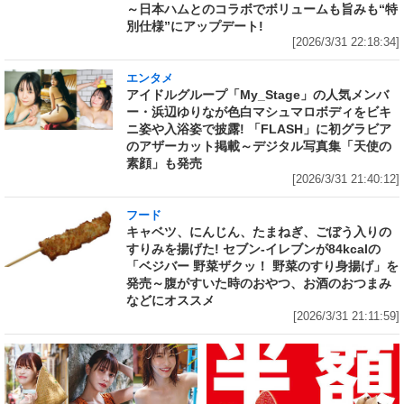
～日本ハムとのコラボでボリュームも旨みも“特
別仕様”にアップデート!
[2026/3/31 22:18:34]
エンタメ
アイドルグループ「My_Stage」の人気メンバ
ー・浜辺ゆりなが色白マシュマロボディをビキ
ニ姿や入浴姿で披露! 「FLASH」に初グラビア
のアザーカット掲載～デジタル写真集「天使の
素顔」も発売
[2026/3/31 21:40:12]
フード
キャベツ、にんじん、たまねぎ、ごぼう入りの
すりみを揚げた! セブン‐イレブンが84kcalの
「ベジバー 野菜ザクッ！ 野菜のすり身揚げ」を
発売～腹がすいた時のおやつ、お酒のおつまみ
などにオススメ
[2026/3/31 21:11:59]