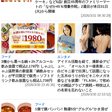
ケーキ」など6品! 創立45周年のファミリーマー
トの「なぜか45％増量作戦」2週目が本日31日
(火)から開催
[2026/3/31 09:30:29]
フード
エンタメ
3種から選べる鍋＋2hアルコール
アイドル活動を経て、撮影会デビ
飲み放題で税込2,178円! しゃぶし
ュー、「オールスター後夜祭」に
ゃぶ温野菜の新提案「鍋飲みセッ
白ビキニ姿で出演して話題になっ
ト」が平日限定で販売～ソフトド
た五木ゆうりが白ビキニやメガネ
リンク飲み放題なら税込1,738円
姿などを披露! 「FLASH」で初め
[2026/3/30 23:45:36]
ての雑誌グラビア挑戦～特技は人
の名前を忘れないこと
[2026/3/30 22:53:52]
フード
1個で腹パンパン! 熱湯5分“グルグル”かき混ぜ