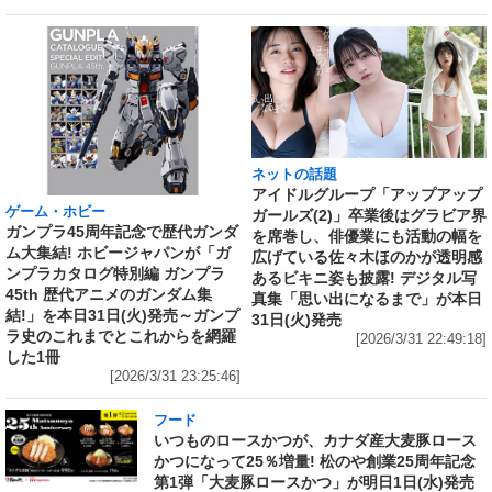
ネットの話題
アイドルグループ「アップアップ
ゲーム・ホビー
ガールズ(2)」卒業後はグラビア界
ガンプラ45周年記念で歴代ガンダ
を席巻し、俳優業にも活動の幅を
ム大集結! ホビージャパンが「ガ
広げている佐々木ほのかが透明感
ンプラカタログ特別編 ガンプラ
あるビキニ姿も披露! デジタル写
45th 歴代アニメのガンダム集
真集「思い出になるまで」が本日
結!」を本日31日(火)発売～ガンプ
31日(火)発売
ラ史のこれまでとこれからを網羅
[2026/3/31 22:49:18]
した1冊
[2026/3/31 23:25:46]
フード
いつものロースかつが、カナダ産大麦豚ロース
かつになって25％増量! 松のや創業25周年記念
第1弾「大麦豚ロースかつ」が明日1日(水)発売