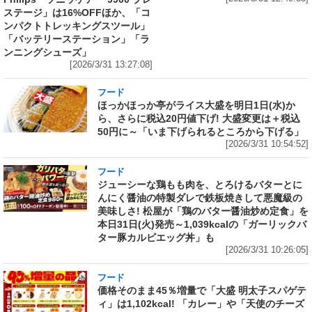
ステージ」は16%OFFほか、「コ
ンパクトトレッキングスツール」
「バッテリーステーション」「ラ
ンニングシューズ」
[2026/3/31 13:27:08]
フード
ほっかほっか亭がライス大盛を明日1日(水)か
ら、さらに税込20円値下げ! 大盛変更は＋税込
50円に～「いま下げられるところから下げる」
[2026/3/31 10:54:52]
フード
ジューシーな鶏もも肉を、とろけるバターとに
んにく醤油の特製ダレで鉄板焼きして悪魔級の
美味しさ! 松屋が「鶏のバター醤油炒め定食」を
本日31日(火)発売～1,039kcalの「ガーリックバ
ター豚カルビエッグ丼」も
[2026/3/31 10:26:05]
フード
価格そのまま45％増量で「大盛 明太子スパゲテ
ィ」は1,102kcal! 「カレー」や「天使のチーズ