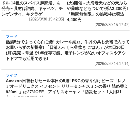
フード
フード
3分で食べられる人気沸騰中の四
自慢のそばが食べ放題! 和食麺処
川料理! 日清食品が「カップヌー
サガミが「晦日そば」を明日31日
ドル 14種のスパイス麻辣湯」を
(火)開催～大海老天などの天ぷら
発売～具材は謎肉、キャベツ、チ
や薬味などもついて税込2,200円!
ンゲンサイ、キクラゲ
「時間無制限」の挑戦枠は税込
[2026/3/30 15:42:35]
4,400円
[2026/3/30 15:17:42]
フード
熱湯5分でふっくら白ご飯! カレーや納豆、牛丼
の具も余裕で入ってお皿いらずの新提案! 「日清
ふっくら釜炊き ごはん」が本日30日(月)発売～
常温で1年保存可能。電子レンジがないオフィス
やアウトドアでも活用できる!
[2026/3/30 14:17:14]
ライフ