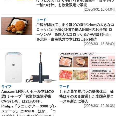
ー油つけ汁」も数量限定で販売
[2026/3/31 15:04:04]
フード
ご飯が隠れてしまうほどの直径14cmの大きなコ
ロッケにから揚げ3個で税込646円のお弁当! ロ
ーソンが「高岡大仏コロッケ＆から揚げ弁当」
を北陸・東海地方で本日31日(火)発売
[2026/3/31 13:58:49]
ライフ
フード
Amazon日替わりセール本日の5
しゃぶ葉で豚バラの提供休止 価
選! シャープ「衣類乾燥除湿機
格はそのまま厳選した米国産豚ロ
CV-S71-W」は21%OFF、
ースを新たに導入
Philips「ソニッケアー 9900 プレ
[2026/3/31 12:49:33]
ステージ」は16%OFFほか、「コ