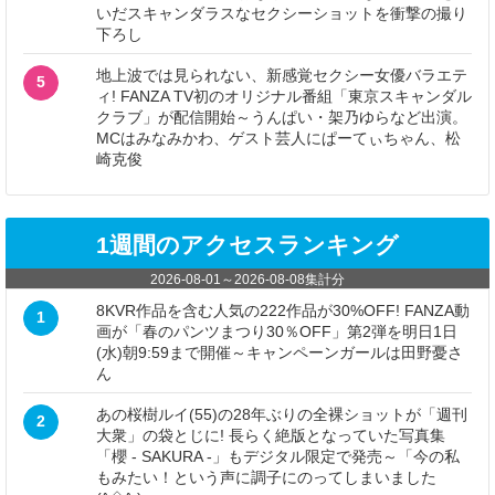
いだスキャンダラスなセクシーショットを衝撃の撮り
下ろし
地上波では見られない、新感覚セクシー女優バラエテ
5
ィ! FANZA TV初のオリジナル番組「東京スキャンダル
クラブ」が配信開始～うんぱい・架乃ゆらなど出演。
MCはみなみかわ、ゲスト芸人にぱーてぃちゃん、松
崎克俊
1週間のアクセスランキング
2026-08-01
～
2026-08-08
集計分
8KVR作品を含む人気の222作品が30%OFF! FANZA動
1
画が「春のパンツまつり30％OFF」第2弾を明日1日
(水)朝9:59まで開催～キャンペーンガールは田野憂さ
ん
あの桜樹ルイ(55)の28年ぶりの全裸ショットが「週刊
2
大衆」の袋とじに! 長らく絶版となっていた写真集
「櫻 - SAKURA -」もデジタル限定で発売～「今の私
もみたい！という声に調子にのってしまいました