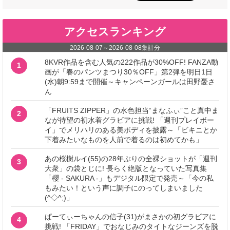
アクセスランキング
2026-08-07
～
2026-08-08
集計分
8KVR作品を含む人気の222作品が30%OFF! FANZA動
1
画が「春のパンツまつり30％OFF」第2弾を明日1日
(水)朝9:59まで開催～キャンペーンガールは田野憂さ
ん
「FRUITS ZIPPER」の水色担当“まなふぃ”こと真中ま
2
なが待望の初水着グラビアに挑戦! 「週刊プレイボー
イ」でメリハリのある美ボディを披露～「ビキニとか
下着みたいなものを人前で着るのは初めてかも」
あの桜樹ルイ(55)の28年ぶりの全裸ショットが「週刊
3
大衆」の袋とじに! 長らく絶版となっていた写真集
「櫻 - SAKURA -」もデジタル限定で発売～「今の私
もみたい！という声に調子にのってしまいました
(^◇^;)」
ぱーてぃーちゃんの信子(31)がまさかの初グラビアに
4
挑戦! 「FRIDAY」でおなじみのタイトなジーンズを脱