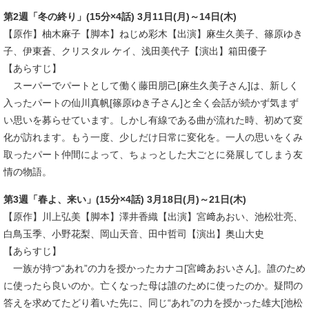
第2週「冬の終り」(15分×4話) 3月11日(月)～14日(木)
【原作】柚木麻子【脚本】ねじめ彩木【出演】麻生久美子、篠原ゆき
子、伊東蒼、クリスタル ケイ、浅田美代子【演出】箱田優子
【あらすじ】
スーパーでパートとして働く藤田朋己[麻生久美子さん]は、新しく
入ったパートの仙川真帆[篠原ゆき子さん]と全く会話が続かず気まず
い思いを募らせています。しかし有線である曲が流れた時、初めて変
化が訪れます。もう一度、少しだけ日常に変化を。一人の思いをくみ
取ったパート仲間によって、ちょっとした大ごとに発展してしまう友
情の物語。
第3週「春よ、来い」(15分×4話) 3月18日(月)～21日(木)
【原作】川上弘美【脚本】澤井香織【出演】宮﨑あおい、池松壮亮、
白鳥玉季、小野花梨、岡山天音、田中哲司【演出】奥山大史
【あらすじ】
一族が持つ“あれ”の力を授かったカナコ[宮﨑あおいさん]。誰のため
に使ったら良いのか。亡くなった母は誰のために使ったのか。疑問の
答えを求めてたどり着いた先に、同じ“あれ”の力を授かった雄大[池松