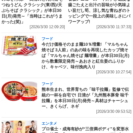
つねうどん クラシック(東/西)/天
歯ごたえと出汁の旨味が小気味よ
ぷらそば クラシック」が本日30
い旨だし筍、涼し気な青ねぎのト
日(月)発売～「当時はこれがうま
ッピングで一段上の美味しさにパ
かった(笑)」
ワーアップ!
[2026/3/30 12:09:20]
[2026/3/30 11:37:33]
フード
今だけ価格そのまま麺10％増量! 「マルちゃん
焼そば 3人前」のあの味を再現したカップ焼そ
ば「マルちゃん焼そば 麺増量」が本日30日(月)
から数量限定発売～あおさと紅生姜のふりか
け、キャベツ、味付挽肉入り
[2026/3/30 10:27:54]
フード
熊本生まれ、世界育ちの「味千拉麺」監修で伝
統の一杯を自宅で! 日清が「九州熊本豚骨 味千
拉麺」を本日30日(月)発売～具材はチャーシュ
ー、きくらげ、ネギ
[2026/3/30 09:53:52]
エンタメ
プロ雀士・成海有紗が“三倍満ボディ”を変形水