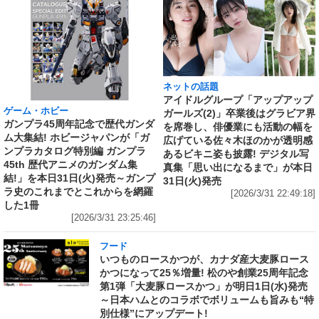
ネットの話題
アイドルグループ「アップアップ
ゲーム・ホビー
ガールズ(2)」卒業後はグラビア界
ガンプラ45周年記念で歴代ガンダ
を席巻し、俳優業にも活動の幅を
ム大集結! ホビージャパンが「ガ
広げている佐々木ほのかが透明感
ンプラカタログ特別編 ガンプラ
あるビキニ姿も披露! デジタル写
45th 歴代アニメのガンダム集
真集「思い出になるまで」が本日
結!」を本日31日(火)発売～ガンプ
31日(火)発売
ラ史のこれまでとこれからを網羅
[2026/3/31 22:49:18]
した1冊
[2026/3/31 23:25:46]
フード
いつものロースかつが、カナダ産大麦豚ロース
かつになって25％増量! 松のや創業25周年記念
第1弾「大麦豚ロースかつ」が明日1日(水)発売
～日本ハムとのコラボでボリュームも旨みも“特
別仕様”にアップデート!