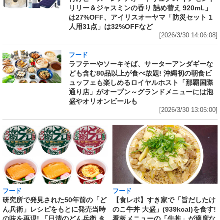
リリー＆ジャスミンの香り 詰め替え 920mL」
は27%OFF、アイリスオーヤマ「防災セット 1
人用31点」は32%OFFなど
[2026/3/30 14:06:08]
フード
ラフテーやソーキそば、サーターアンダギーな
ども含む80品以上が食べ放題! 沖縄初の朝食ビ
ュッフェも楽しめるロイヤルホスト「那覇国際
通り店」がオープン～グランドメニューには泡
盛やオリオンビールも
[2026/3/30 13:05:00]
フード
フード
研究所で発見された50年前の「ど
【食レポ】すき家で「旨だしたけ
ん兵衛」レシピをもとに発売当時
のこ牛丼 大盛」(939kcal)を食す!
の味を再現! 「日清のどん兵衛 き
看板メニューの「牛丼」が適度な