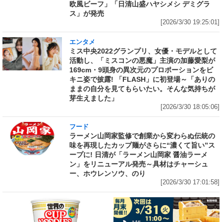
欧風ビーフ」「日清山盛ハヤシメシ デミグラ
ス」が発売
[2026/3/30 19:25:01]
エンタメ
ミス中央2022グランプリ、女優・モデルとして
活動し、「ミスコンの悪魔」主演の加藤愛梨が
169cm・9頭身の異次元のプロポーションをビ
キニ姿で披露! 「FLASH」に初登場～「ありの
ままの自分を見てもらいたい。そんな気持ちが
芽生えました」
[2026/3/30 18:05:06]
フード
ラーメン山岡家監修で創業から変わらぬ伝統の
味を再現したカップ麺がさらに“濃くて旨い”ス
ープに! 日清が「ラーメン山岡家 醤油ラーメ
ン」をリニューアル発売～具材はチャーシュ
ー、ホウレンソウ、のり
[2026/3/30 17:01:58]