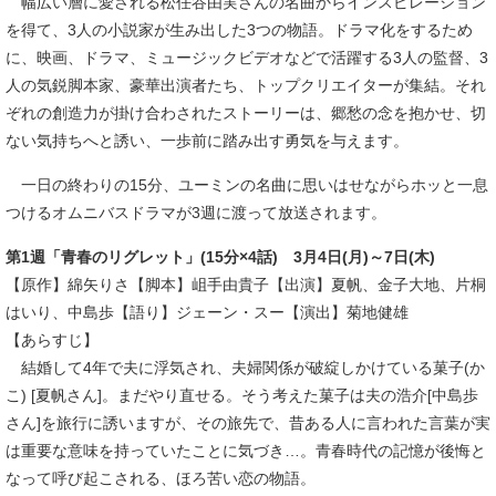
幅広い層に愛される松任谷由実さんの名曲からインスピレーション
を得て、3人の小説家が生み出した3つの物語。ドラマ化をするため
に、映画、ドラマ、ミュージックビデオなどで活躍する3人の監督、3
人の気鋭脚本家、豪華出演者たち、トップクリエイターが集結。それ
ぞれの創造力が掛け合わされたストーリーは、郷愁の念を抱かせ、切
ない気持ちへと誘い、一歩前に踏み出す勇気を与えます。
一日の終わりの15分、ユーミンの名曲に思いはせながらホッと一息
つけるオムニバスドラマが3週に渡って放送されます。
第1週「青春のリグレット」(15分×4話) 3月4日(月)～7日(木)
【原作】綿矢りさ【脚本】岨手由貴子【出演】夏帆、金子大地、片桐
はいり、中島歩【語り】ジェーン・スー【演出】菊地健雄
【あらすじ】
結婚して4年で夫に浮気され、夫婦関係が破綻しかけている菓子(か
こ) [夏帆さん]。まだやり直せる。そう考えた菓子は夫の浩介[中島歩
さん]を旅行に誘いますが、その旅先で、昔ある人に言われた言葉が実
は重要な意味を持っていたことに気づき…。青春時代の記憶が後悔と
なって呼び起こされる、ほろ苦い恋の物語。