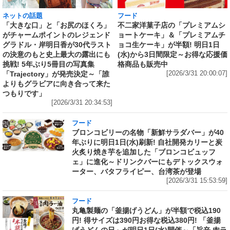
ネットの話題
フード
「大きな口」と「お尻のほくろ」
不二家洋菓子店の「プレミアムシ
がチャームポイントのレジェンド
ョートケーキ」＆「プレミアムチ
グラドル・岸明日香が30代ラスト
ョコ生ケーキ」が半額! 明日1日
の決意のもと史上最大の露出にも
(水)から3日間限定～お得な応援価
挑戦! 5年ぶり5冊目の写真集
格商品も販売中
「Trajectory」が発売決定～「誰
[2026/3/31 20:00:07]
よりもグラビアに向き合って来た
つもりです」
[2026/3/31 20:34:53]
フード
ブロンコビリーの名物「新鮮サラダバー」が40
年ぶりに明日1日(水)刷新! 自社開発カリーと炭
火炙り焼き芋を追加した「ブロンコビュッフ
ェ」に進化～ドリンクバーにもデトックスウォ
ーター、バタフライピー、台湾茶が登場
[2026/3/31 15:53:59]
フード
丸亀製麺の「釜揚げうどん」が半額で税込190
円! 得サイズは390円お得な税込380円! 「釜揚
げうどんの日」が明日1日(水)開催～「旨辛 肉ラ