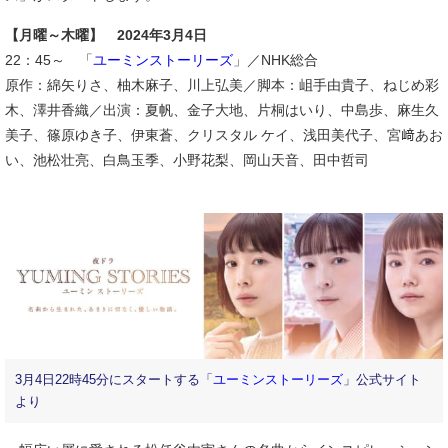
【月曜～木曜】 2024年3月4日
22：45～ 「
ユーミンストーリーズ
」／NHK総合
原作：綿矢りさ、柚木麻子、川上弘美／脚本：岨手由貴子、ねじめ彩
木、澤井香織／出演：夏帆、金子大地、片桐はいり、中島歩、麻生久
美子、篠原ゆき子、伊東蒼、クリスタル ケイ、浅田美代子、宮﨑あお
い、池松壮亮、白鳥玉季、小野花梨、岡山天音、田中哲司
3月4日22時45分にスタートする「
ユーミンストーリーズ
」公式サイト
より