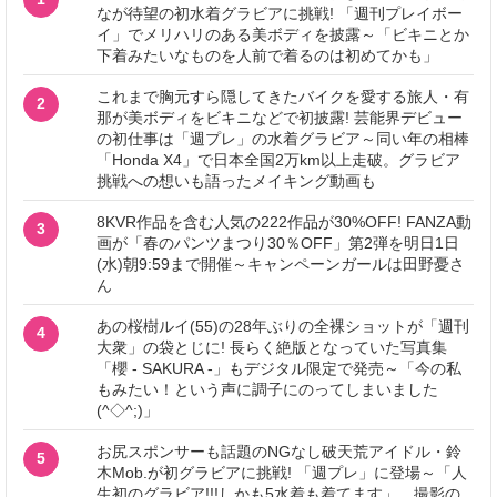
なが待望の初水着グラビアに挑戦! 「週刊プレイボー
イ」でメリハリのある美ボディを披露～「ビキニとか
下着みたいなものを人前で着るのは初めてかも」
これまで胸元すら隠してきたバイクを愛する旅人・有
2
那が美ボディをビキニなどで初披露! 芸能界デビュー
の初仕事は「週プレ」の水着グラビア～同い年の相棒
「Honda X4」で日本全国2万km以上走破。グラビア
挑戦への想いも語ったメイキング動画も
8KVR作品を含む人気の222作品が30%OFF! FANZA動
3
画が「春のパンツまつり30％OFF」第2弾を明日1日
(水)朝9:59まで開催～キャンペーンガールは田野憂さ
ん
あの桜樹ルイ(55)の28年ぶりの全裸ショットが「週刊
4
大衆」の袋とじに! 長らく絶版となっていた写真集
「櫻 - SAKURA -」もデジタル限定で発売～「今の私
もみたい！という声に調子にのってしまいました
(^◇^;)」
お尻スポンサーも話題のNGなし破天荒アイドル・鈴
5
木Mob.が初グラビアに挑戦! 「週プレ」に登場～「人
生初のグラビア!!!しかも5水着も着てます」。撮影の