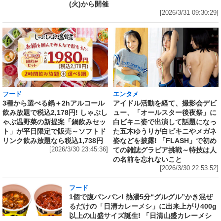
(火)から開催
[2026/3/31 09:30:29]
フード
エンタメ
3種から選べる鍋＋2hアルコール
アイドル活動を経て、撮影会デビ
飲み放題で税込2,178円! しゃぶし
ュー、「オールスター後夜祭」に
ゃぶ温野菜の新提案「鍋飲みセッ
白ビキニ姿で出演して話題になっ
ト」が平日限定で販売～ソフトド
た五木ゆうりが白ビキニやメガネ
リンク飲み放題なら税込1,738円
姿などを披露! 「FLASH」で初め
[2026/3/30 23:45:36]
ての雑誌グラビア挑戦～特技は人
の名前を忘れないこと
[2026/3/30 22:53:52]
フード
1個で腹パンパン! 熱湯5分“グルグル”かき混ぜ
るだけの「日清カレーメシ」に出来上がり400g
以上の山盛サイズ誕生! 「日清山盛カレーメシ