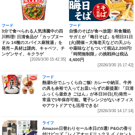
フード
フード
3分で食べられる人気沸騰中の四
自慢のそばが食べ放題! 和食麺処
川料理! 日清食品が「カップヌー
サガミが「晦日そば」を明日31日
ドル 14種のスパイス麻辣湯」を
(火)開催～大海老天などの天ぷら
発売～具材は謎肉、キャベツ、チ
や薬味などもついて税込2,200円!
ンゲンサイ、キクラゲ
「時間無制限」の挑戦枠は税込
[2026/3/30 15:42:35]
4,400円
[2026/3/30 15:17:42]
フード
熱湯5分でふっくら白ご飯! カレーや納豆、牛丼
の具も余裕で入ってお皿いらずの新提案! 「日清
ふっくら釜炊き ごはん」が本日30日(月)発売～
常温で1年保存可能。電子レンジがないオフィス
やアウトドアでも活用できる!
[2026/3/30 14:17:14]
ライフ
Amazon日替わりセール本日の5選! P&Gの香り
付けビーズ「レノアオードリュクス イノセント