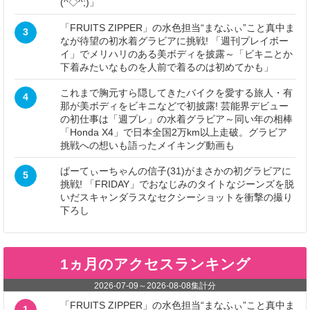
(^◇^;)」
「FRUITS ZIPPER」の水色担当“まなふぃ”こと真中ま
3
なが待望の初水着グラビアに挑戦! 「週刊プレイボー
イ」でメリハリのある美ボディを披露～「ビキニとか
下着みたいなものを人前で着るのは初めてかも」
これまで胸元すら隠してきたバイクを愛する旅人・有
4
那が美ボディをビキニなどで初披露! 芸能界デビュー
の初仕事は「週プレ」の水着グラビア～同い年の相棒
「Honda X4」で日本全国2万km以上走破。グラビア
挑戦への想いも語ったメイキング動画も
ぱーてぃーちゃんの信子(31)がまさかの初グラビアに
5
挑戦! 「FRIDAY」でおなじみのタイトなジーンズを脱
いだスキャンダラスなセクシーショットを衝撃の撮り
下ろし
1ヵ月のアクセスランキング
2026-07-09
～
2026-08-08
集計分
「FRUITS ZIPPER」の水色担当“まなふぃ”こと真中ま
1