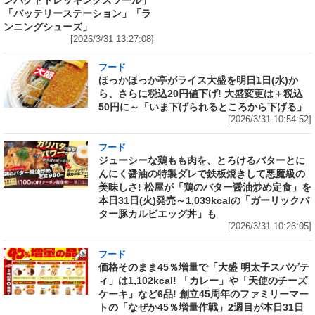
ンパクトトレッキングスツール」
「バッテリーステーション」「ラ
ンニングシューズ」
[2026/3/31 13:27:08]
フード
ほっかほっか亭がライス大盛を明日1日(水)か
ら、さらに税込20円値下げ! 大盛変更は＋税込
50円に～「いま下げられるところから下げる」
[2026/3/31 10:54:52]
フード
ジューシーな鶏もも肉を、とろけるバターとに
んにく醤油の特製ダレで鉄板焼きして悪魔級の
美味しさ! 松屋が「鶏のバター醤油炒め定食」を
本日31日(火)発売～1,039kcalの「ガーリックバ
ター豚カルビエッグ丼」も
[2026/3/31 10:26:05]
フード
価格そのまま45％増量で「大盛 明太子スパゲテ
ィ」は1,102kcal! 「カレー」や「天使のチーズ
ケーキ」など6品! 創立45周年のファミリーマー
トの「なぜか45％増量作戦」2週目が本日31日