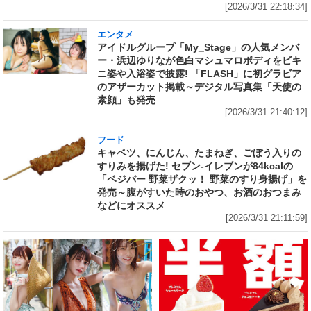
[2026/3/31 22:18:34]
エンタメ
アイドルグループ「My_Stage」の人気メンバ
ー・浜辺ゆりなが色白マシュマロボディをビキ
ニ姿や入浴姿で披露! 「FLASH」に初グラビア
のアザーカット掲載～デジタル写真集「天使の
素顔」も発売
[2026/3/31 21:40:12]
フード
キャベツ、にんじん、たまねぎ、ごぼう入りの
すりみを揚げた! セブン‐イレブンが84kcalの
「ベジバー 野菜ザクッ！ 野菜のすり身揚げ」を
発売～腹がすいた時のおやつ、お酒のおつまみ
などにオススメ
[2026/3/31 21:11:59]