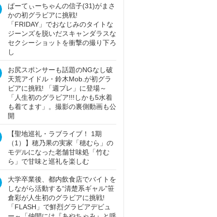
ぱーてぃーちゃんの信子(31)がまさ
かの初グラビアに挑戦!
「FRIDAY」でおなじみのタイトな
ジーンズを脱いだスキャンダラスな
セクシーショットを衝撃の撮り下ろ
し
お尻スポンサーも話題のNGなし破
天荒アイドル・鈴木Mob.が初グラ
ビアに挑戦! 「週プレ」に登場～
「人生初のグラビア!!!しかも5水着
も着てます」。撮影の裏側動画も公
開
【聖地巡礼・ラブライブ！ 1期
（1）】穂乃果の実家「穂むら」の
モデルになった老舗甘味処「竹む
ら」で甘味と巡礼を楽しむ
大学卒業後、都内飲食店でバイトを
しながら活動する“清楚系ギャル”笹
倉彩が人生初のグラビアに挑戦!
「FLASH」で鮮烈グラビアデビュ
ー～「仲間には『あやちゃみ』と呼