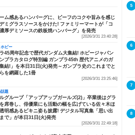
5
ーム感あるハンバーグに、ビーフのコクや旨みを感じ
デミグラスソースをかけた! ファミリーマートが「コ
濃厚デミソースの鉄板焼ハンバーグ」を発売
[2026/3/31 23:40:28]
6
・ホビー
ラ45周年記念で歴代ガンダム大集結! ホビージャパン
ンプラカタログ特別編 ガンプラ45th 歴代アニメのガ
集結!」を本日31日(火)発売～ガンプラ史のこれまでと
らを網羅した1冊
[2026/3/31 23:25:46]
7
の話題
ルグループ「アップアップガールズ(2)」卒業後はグラ
を席巻し、俳優業にも活動の幅を広げている佐々木ほ
透明感あるビキニ姿も披露! デジタル写真集「思い出
8
まで」が本日31日(火)発売
[2026/3/31 22:49:18]