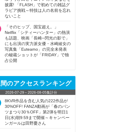
披露! 「FLASH」で初めての雑誌グ
ラビア挑戦～特技は人の名前を忘れ
ないこと
「そのヒップ、国宝超え。」
Netflix「シティーハンター」の熱演
も話題、映画「長崎─閃光の影で」
にも出演の実力派女優・水崎綾女の
写真集「Euteamo」の完全未発表
の秘蔵ショットが「FRIDAY」で独
占公開
週間のアクセスランキング
2026-07-29
～
2026-08-05
集計分
8KVR作品を含む人気の222作品が
30%OFF! FANZA動画が「春のパン
ツまつり30％OFF」第2弾を明日1
日(水)朝9:59まで開催～キャンペー
ンガールは田野憂さん