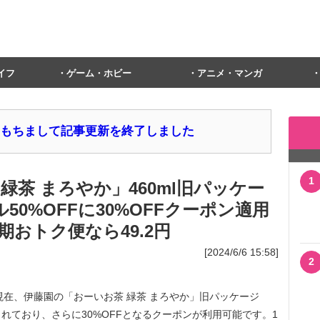
イフ
ゲーム・ホビー
アニメ・マンガ
1日をもちまして記事更新を終了しました
1
緑茶 まろやか」460ml旧パッケー
50%OFFに30%OFFクーポン適用
定期おトク便なら49.2円
[2024/6/6 15:58]
2
日(木)現在、伊藤園の「おーいお茶 緑茶 まろやか」旧パッケージ
販売されており、さらに30%OFFとなるクーポンが利用可能です。1