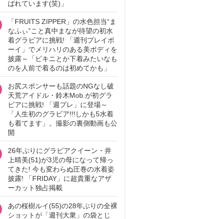
ばれています(笑)」
「FRUITS ZIPPER」の水色担当“ま
なふぃ”こと真中まなが待望の初水
着グラビアに挑戦! 「週刊プレイボ
ーイ」でメリハリのある美ボディを
披露～「ビキニとか下着みたいなも
のを人前で着るのは初めてかも」
お尻スポンサーも話題のNGなし破
天荒アイドル・鈴木Mob.が初グラ
ビアに挑戦! 「週プレ」に登場～
「人生初のグラビア!!!しかも5水着
も着てます」。撮影の裏側動画も公
開
26年ぶりにグラビアクイーン・井
上晴美(51)が3児の母になって帰っ
てきた! 今も変わらぬ圧巻の水着姿
披露! 「FRIDAY」に超貴重なアザ
ーカット独占掲載
あの桜樹ルイ(55)の28年ぶりの全裸
ショットが「週刊大衆」の袋とじ