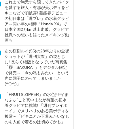
これまで胸元すら隠してきたバイク
を愛する旅人・有那が美ボディをビ
キニなどで初披露! 芸能界デビュー
の初仕事は「週プレ」の水着グラビ
ア～同い年の相棒「Honda X4」で
日本全国2万km以上走破。グラビア
挑戦への想いも語ったメイキング動
画も
あの桜樹ルイ(55)の28年ぶりの全裸
ショットが「週刊大衆」の袋とじ
に! 長らく絶版となっていた写真集
「櫻 - SAKURA -」もデジタル限定
で発売～「今の私もみたい！という
声に調子にのってしまいました
(^◇^;)」
「FRUITS ZIPPER」の水色担当“ま
なふぃ”こと真中まなが待望の初水
着グラビアに挑戦! 「週刊プレイボ
ーイ」でメリハリのある美ボディを
披露～「ビキニとか下着みたいなも
のを人前で着るのは初めてかも」