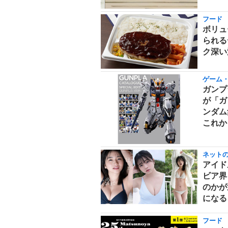
フード
ボリュ
られる
ク深い
ゲーム
ガンプ
が「ガ
ンダム
これか
ネット
アイド
ビア界
のかが
になる
フード