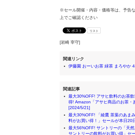
※セール開催・内容・価格等は、予告
上でご確認ください
リスト
[岩崎 宰守]
関連リンク
伊藤園 おーいお茶 緑茶 まろやか 46
関連記事
最大30%OFF! アサヒ飲料のお
得! Amazon「アサヒ商品のお茶
[2024/5/21]
最大30%OFF! 「綾鷹 茶葉のあ
料がお買い得！」セールが本日20日(月)開
最大56%OFF! サントリーの「
サントリーの飲料がお買い得」セールが本