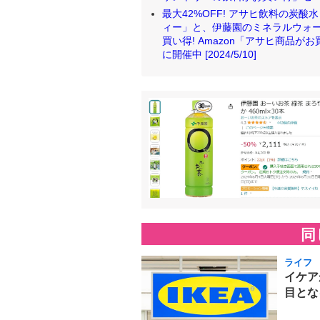
最大42%OFF! アサヒ飲料の炭
ィー」と、伊藤園のミネラルウォータ
買い得! Amazon「アサヒ商品が
に開催中 [2024/5/10]
同
ライフ
イケア
目とな