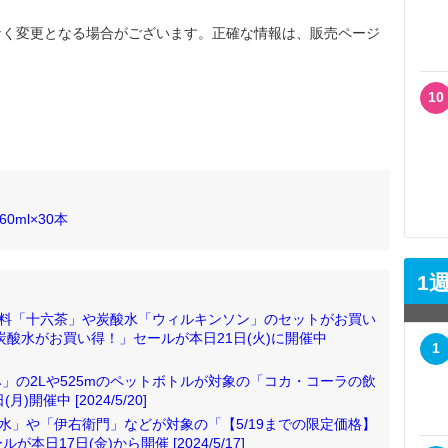
なく変更となる場合がございます。正確な情報は、販売ページ
10
0ml×30本
1
茶飲料「十六茶」や炭酸水「ウィルキンソン」のセットがお買い
・炭酸水がお買い得！」セールが本日21日(火)に開催中
1
まみ」の2Lや525mのペットボトルが対象の「コカ・コーラの飲
催中 [2024/5/20]
天然水」や「伊右衛門」などが対象の「【5/19までの限定価格】
日17日(金)から開催 [2024/5/17]