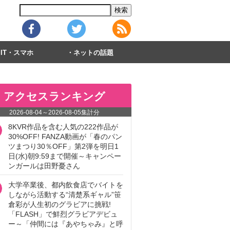
IT・スマホ
ネットの話題
アクセスランキング
2026-08-04
～
2026-08-05
集計分
8KVR作品を含む人気の222作品が
30%OFF! FANZA動画が「春のパン
ツまつり30％OFF」第2弾を明日1
日(水)朝9:59まで開催～キャンペー
ンガールは田野憂さん
大学卒業後、都内飲食店でバイトを
しながら活動する“清楚系ギャル”笹
倉彩が人生初のグラビアに挑戦!
「FLASH」で鮮烈グラビアデビュ
ー～「仲間には『あやちゃみ』と呼