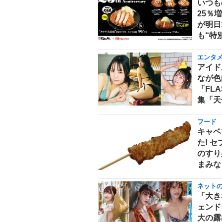
いつも
25％
が明日
も“特
エンタ
アイド
なが色
「FL
集「天
フード
キャベ
た! 
のすり
まみな
ネット
「大き
ェンド
大の露