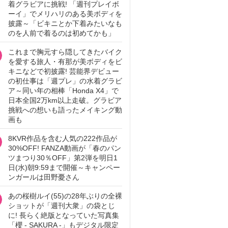
着グラビアに挑戦! 「週刊プレイボ
ーイ」でメリハリのある美ボディを
披露～「ビキニとか下着みたいなも
のを人前で着るのは初めてかも」
これまで胸元すら隠してきたバイク
を愛する旅人・有那が美ボディをビ
キニなどで初披露! 芸能界デビュー
の初仕事は「週プレ」の水着グラビ
ア～同い年の相棒「Honda X4」で
日本全国2万km以上走破。グラビア
挑戦への想いも語ったメイキング動
画も
8KVR作品を含む人気の222作品が
30%OFF! FANZA動画が「春のパン
ツまつり30％OFF」第2弾を明日1
日(水)朝9:59まで開催～キャンペー
ンガールは田野憂さん
あの桜樹ルイ(55)の28年ぶりの全裸
ショットが「週刊大衆」の袋とじ
に! 長らく絶版となっていた写真集
「櫻 - SAKURA -」もデジタル限定