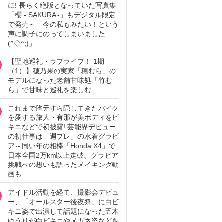
に! 長らく絶版となっていた写真集
「櫻 - SAKURA -」もデジタル限定
で発売～「今の私もみたい！という
声に調子にのってしまいました
(^◇^;)」
【聖地巡礼・ラブライブ！ 1期
（1）】穂乃果の実家「穂むら」の
モデルになった老舗甘味処「竹む
ら」で甘味と巡礼を楽しむ
これまで胸元すら隠してきたバイク
を愛する旅人・有那が美ボディをビ
キニなどで初披露! 芸能界デビュー
の初仕事は「週プレ」の水着グラビ
ア～同い年の相棒「Honda X4」で
日本全国2万km以上走破。グラビア
挑戦への想いも語ったメイキング動
画も
アイドル活動を経て、撮影会デビュ
ー、「オールスター後夜祭」に白ビ
キニ姿で出演して話題になった五木
ゆうりが白ビキニやメガネ姿などを