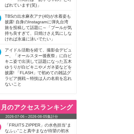
ばれています(笑)」
TBSの出水麻衣アナ(40)が水着姿も
披露! 自身のInstagramに弾丸台湾
旅を投稿して話題に～「プールが気
持ち良すぎて、日焼けさえ気にしな
ければ永遠に泳いでたい」
アイドル活動を経て、撮影会デビュ
ー、「オールスター後夜祭」に白ビ
キニ姿で出演して話題になった五木
ゆうりが白ビキニやメガネ姿などを
披露! 「FLASH」で初めての雑誌グ
ラビア挑戦～特技は人の名前を忘れ
ないこと
ヵ月のアクセスランキング
2026-07-06
～
2026-08-05
集計分
「FRUITS ZIPPER」の水色担当“ま
なふぃ”こと真中まなが待望の初水