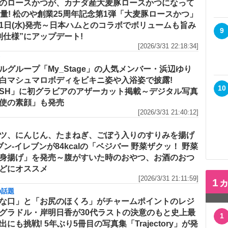
のロースかつが、カナダ産大麦豚ロースかつになって
増量! 松のや創業25周年記念第1弾「大麦豚ロースかつ」
1日(水)発売～日本ハムとのコラボでボリュームも旨み
9
別仕様”にアップデート!
[2026/3/31 22:18:34]
メ
ルグループ「My_Stage」の人気メンバー・浜辺ゆり
白マシュマロボディをビキニ姿や入浴姿で披露!
10
ASH」に初グラビアのアザーカット掲載～デジタル写真
使の素顔」も発売
[2026/3/31 21:40:12]
ツ、にんじん、たまねぎ、ごぼう入りのすりみを揚げ
セブン‐イレブンが84kcalの「ベジバー 野菜ザクッ！ 野菜
身揚げ」を発売～腹がすいた時のおやつ、お酒のおつ
どにオススメ
[2026/3/31 21:11:59]
1
の話題
な口」と「お尻のほくろ」がチャームポイントのレジ
グラドル・岸明日香が30代ラストの決意のもと史上最
1
出にも挑戦! 5年ぶり5冊目の写真集「Trajectory」が発