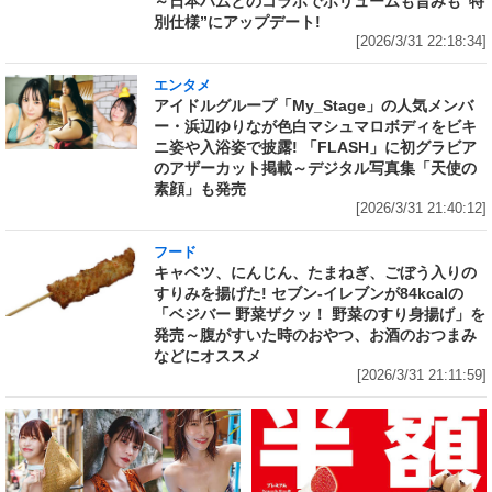
～日本ハムとのコラボでボリュームも旨みも“特
別仕様”にアップデート!
[2026/3/31 22:18:34]
エンタメ
アイドルグループ「My_Stage」の人気メンバ
ー・浜辺ゆりなが色白マシュマロボディをビキ
ニ姿や入浴姿で披露! 「FLASH」に初グラビア
のアザーカット掲載～デジタル写真集「天使の
素顔」も発売
[2026/3/31 21:40:12]
フード
キャベツ、にんじん、たまねぎ、ごぼう入りの
すりみを揚げた! セブン‐イレブンが84kcalの
「ベジバー 野菜ザクッ！ 野菜のすり身揚げ」を
発売～腹がすいた時のおやつ、お酒のおつまみ
などにオススメ
[2026/3/31 21:11:59]