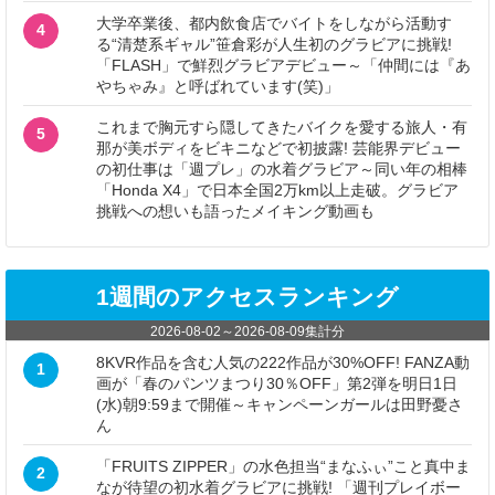
大学卒業後、都内飲食店でバイトをしながら活動す
4
る“清楚系ギャル”笹倉彩が人生初のグラビアに挑戦!
「FLASH」で鮮烈グラビアデビュー～「仲間には『あ
やちゃみ』と呼ばれています(笑)」
これまで胸元すら隠してきたバイクを愛する旅人・有
5
那が美ボディをビキニなどで初披露! 芸能界デビュー
の初仕事は「週プレ」の水着グラビア～同い年の相棒
「Honda X4」で日本全国2万km以上走破。グラビア
挑戦への想いも語ったメイキング動画も
1週間のアクセスランキング
2026-08-02
～
2026-08-09
集計分
8KVR作品を含む人気の222作品が30%OFF! FANZA動
1
画が「春のパンツまつり30％OFF」第2弾を明日1日
(水)朝9:59まで開催～キャンペーンガールは田野憂さ
ん
「FRUITS ZIPPER」の水色担当“まなふぃ”こと真中ま
2
なが待望の初水着グラビアに挑戦! 「週刊プレイボー