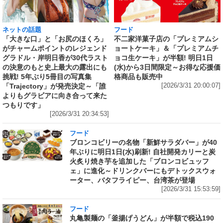
ネットの話題
フード
「大きな口」と「お尻のほくろ」
不二家洋菓子店の「プレミアムシ
がチャームポイントのレジェンド
ョートケーキ」＆「プレミアムチ
グラドル・岸明日香が30代ラスト
ョコ生ケーキ」が半額! 明日1日
の決意のもと史上最大の露出にも
(水)から3日間限定～お得な応援価
挑戦! 5年ぶり5冊目の写真集
格商品も販売中
「Trajectory」が発売決定～「誰
[2026/3/31 20:00:07]
よりもグラビアに向き合って来た
つもりです」
[2026/3/31 20:34:53]
フード
ブロンコビリーの名物「新鮮サラダバー」が40
年ぶりに明日1日(水)刷新! 自社開発カリーと炭
火炙り焼き芋を追加した「ブロンコビュッフ
ェ」に進化～ドリンクバーにもデトックスウォ
ーター、バタフライピー、台湾茶が登場
[2026/3/31 15:53:59]
フード
丸亀製麺の「釜揚げうどん」が半額で税込190