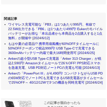
関連記事
ワイヤレス充電可能な「PB3」は1つあたり995円、有線で
22.5W出力できる「PB6」は1つあたり499円! Eukerのモバイル
バッテリーがお得な「本出品者から本商品を2点購入すると1点
無料」が開催中 [2024/6/12]
もはや夏の必需品!? 携帯用扇風機が60%OFFタイムセールに
50%OFFクーポンで税込999円! USB Type-Cで充電できる
3600mAhバッテリー内蔵で最大16時間使用可 [2024/6/25]
Ankerの超小型USB Type-C充電器「Anker 313 Charger」が税
込2,590円! Amazonタイムセールで26％OFF! PPS対応スマホ
を急速充電、USB PD対応ノートPCの充電も可能 [2024/6/13]
Ankerの「PowerPort III」が4,490円! コンパクトながらUSB PD
の65W対応でノートPCも充電できるUSB充電器がタイムセール
で25%OFF～ 40/12/12Wで3つの機器を同時充電可 [2024/6/24]
この記事が面白かったら