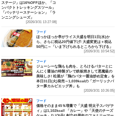
ステージ」は16%OFFほか、「コ
ンパクトトレッキングスツール」
「バッテリーステーション」「ラ
ンニングシューズ」
[2026/3/31 13:27:08]
フード
ほっかほっか亭がライス大盛を明日1日(水)か
ら、さらに税込20円値下げ! 大盛変更は＋税込
50円に～「いま下げられるところから下げる」
[2026/3/31 10:54:52]
フード
ジューシーな鶏もも肉を、とろけるバターとに
んにく醤油の特製ダレで鉄板焼きして悪魔級の
美味しさ! 松屋が「鶏のバター醤油炒め定食」を
本日31日(火)発売～1,039kcalの「ガーリックバ
ター豚カルビエッグ丼」も
[2026/3/31 10:26:05]
フード
価格そのまま45％増量で「大盛 明太子スパゲテ
ィ」は1,102kcal! 「カレー」や「天使のチーズ
ケーキ」など6品! 創立45周年のファミリーマー