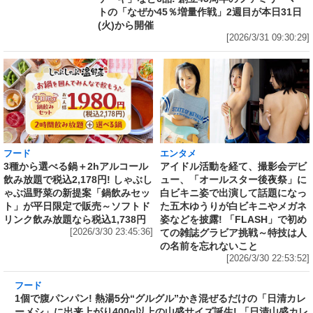
トの「なぜか45％増量作戦」2週目が本日31日
(火)から開催
[2026/3/31 09:30:29]
フード
エンタメ
3種から選べる鍋＋2hアルコール
アイドル活動を経て、撮影会デビ
飲み放題で税込2,178円! しゃぶし
ュー、「オールスター後夜祭」に
ゃぶ温野菜の新提案「鍋飲みセッ
白ビキニ姿で出演して話題になっ
ト」が平日限定で販売～ソフトド
た五木ゆうりが白ビキニやメガネ
リンク飲み放題なら税込1,738円
姿などを披露! 「FLASH」で初め
[2026/3/30 23:45:36]
ての雑誌グラビア挑戦～特技は人
の名前を忘れないこと
[2026/3/30 22:53:52]
フード
1個で腹パンパン! 熱湯5分“グルグル”かき混ぜ
るだけの「日清カレーメシ」に出来上がり400g