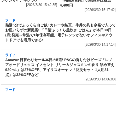
フード
フード
3分で食べられる人気沸騰中の四
自慢のそばが食べ放題! 和食麺処
川料理! 日清食品が「カップヌー
サガミが「晦日そば」を明日31日
ドル 14種のスパイス麻辣湯」を
(火)開催～大海老天などの天ぷら
発売～具材は謎肉、キャベツ、チ
や薬味などもついて税込2,200円!
ンゲンサイ、キクラゲ
「時間無制限」の挑戦枠は税込
[2026/3/30 15:42:35]
4,400円
[2026/3/30 15:17:42]
フード
熱湯5分でふっくら白ご飯! カレーや納豆、牛丼
の具も余裕で入ってお皿いらずの新提案! 「日清
ふっくら釜炊き ごはん」が本日30日(月)発売～
常温で1年保存可能。電子レンジがないオフィス
やアウトドアでも活用できる!
[2026/3/30 14:17:14]
ライフ