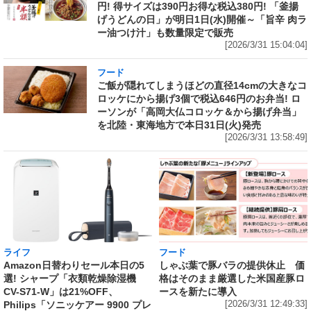
円! 得サイズは390円お得な税込380円! 「釜揚
げうどんの日」が明日1日(水)開催～「旨辛 肉ラ
ー油つけ汁」も数量限定で販売
[2026/3/31 15:04:04]
フード
ご飯が隠れてしまうほどの直径14cmの大きなコ
ロッケにから揚げ3個で税込646円のお弁当! ロ
ーソンが「高岡大仏コロッケ＆から揚げ弁当」
を北陸・東海地方で本日31日(火)発売
[2026/3/31 13:58:49]
ライフ
フード
Amazon日替わりセール本日の5
しゃぶ葉で豚バラの提供休止 価
選! シャープ「衣類乾燥除湿機
格はそのまま厳選した米国産豚ロ
CV-S71-W」は21%OFF、
ースを新たに導入
Philips「ソニッケアー 9900 プレ
[2026/3/31 12:49:33]