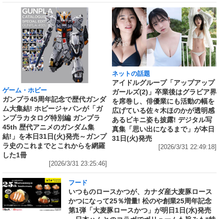
ネットの話題
アイドルグループ「アップアップ
ゲーム・ホビー
ガールズ(2)」卒業後はグラビア界
ガンプラ45周年記念で歴代ガンダ
を席巻し、俳優業にも活動の幅を
ム大集結! ホビージャパンが「ガ
広げている佐々木ほのかが透明感
ンプラカタログ特別編 ガンプラ
あるビキニ姿も披露! デジタル写
45th 歴代アニメのガンダム集
真集「思い出になるまで」が本日
結!」を本日31日(火)発売～ガンプ
31日(火)発売
ラ史のこれまでとこれからを網羅
[2026/3/31 22:49:18]
した1冊
[2026/3/31 23:25:46]
フード
いつものロースかつが、カナダ産大麦豚ロース
かつになって25％増量! 松のや創業25周年記念
第1弾「大麦豚ロースかつ」が明日1日(水)発売