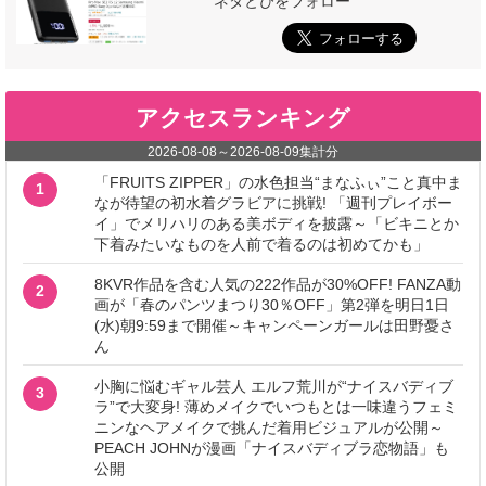
ネタとぴをフォロー
アクセスランキング
2026-08-08
～
2026-08-09
集計分
「FRUITS ZIPPER」の水色担当“まなふぃ”こと真中ま
1
なが待望の初水着グラビアに挑戦! 「週刊プレイボー
イ」でメリハリのある美ボディを披露～「ビキニとか
下着みたいなものを人前で着るのは初めてかも」
8KVR作品を含む人気の222作品が30%OFF! FANZA動
2
画が「春のパンツまつり30％OFF」第2弾を明日1日
(水)朝9:59まで開催～キャンペーンガールは田野憂さ
ん
小胸に悩むギャル芸人 エルフ荒川が“ナイスバディブ
3
ラ”で大変身! 薄めメイクでいつもとは一味違うフェミ
ニンなヘアメイクで挑んだ着用ビジュアルが公開～
PEACH JOHNが漫画「ナイスバディブラ恋物語」も
公開