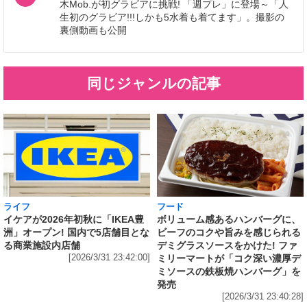
木Mob.が初グラビアに挑戦! 「週プレ」に登場～「人
生初のグラビア!!!しかも5水着も着てます」。撮影の
裏側動画も公開
同じジャンルの記事
ライフ
フード
イケアが2026年初秋に「IKEA豊
ボリューム感あるハンバーグに、
洲」オープン! 国内で5店舗目とな
ビーフのコクや旨みを感じられる
る商業施設内店舗
デミグラスソースをかけた! ファ
[2026/3/31 23:42:00]
ミリーマートが「コク深い濃厚デ
ミソースの鉄板焼ハンバーグ」を
発売
[2026/3/31 23:40:28]