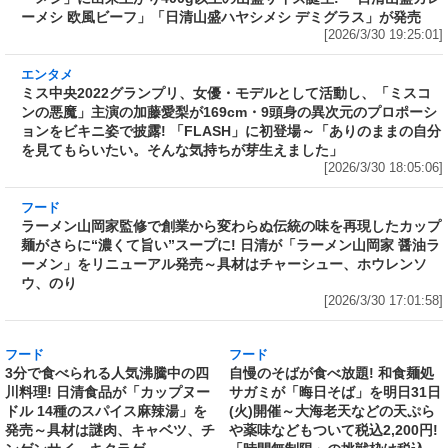
以上の山盛サイズ誕生! 「日清山盛カレーメシ
欧風ビーフ」「日清山盛ハヤシメシ デミグラ
ス」が発売
[2026/3/30 19:25:01]
エンタメ
ミス中央2022グランプリ、女優・モデルとして
活動し、「ミスコンの悪魔」主演の加藤愛梨が
169cm・9頭身の異次元のプロポーションをビ
キニ姿で披露! 「FLASH」に初登場～「ありの
ままの自分を見てもらいたい。そんな気持ちが
芽生えました」
[2026/3/30 18:05:06]
フード
ラーメン山岡家監修で創業から変わらぬ伝統の
味を再現したカップ麺がさらに“濃くて旨い”ス
ープに! 日清が「ラーメン山岡家 醤油ラーメ
ン」をリニューアル発売～具材はチャーシュ
ー、ホウレンソウ、のり
[2026/3/30 17:01:58]