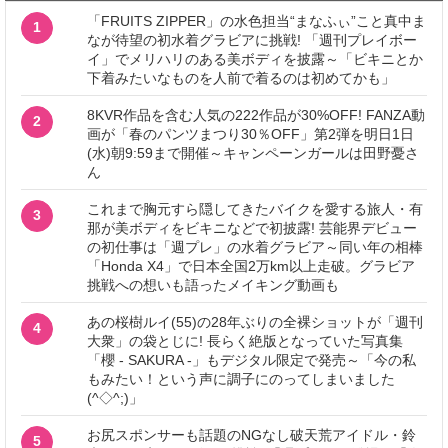
「FRUITS ZIPPER」の水色担当“まなふぃ”こと真中ま
1
なが待望の初水着グラビアに挑戦! 「週刊プレイボー
イ」でメリハリのある美ボディを披露～「ビキニとか
下着みたいなものを人前で着るのは初めてかも」
8KVR作品を含む人気の222作品が30%OFF! FANZA動
2
画が「春のパンツまつり30％OFF」第2弾を明日1日
(水)朝9:59まで開催～キャンペーンガールは田野憂さ
ん
これまで胸元すら隠してきたバイクを愛する旅人・有
3
那が美ボディをビキニなどで初披露! 芸能界デビュー
の初仕事は「週プレ」の水着グラビア～同い年の相棒
「Honda X4」で日本全国2万km以上走破。グラビア
挑戦への想いも語ったメイキング動画も
あの桜樹ルイ(55)の28年ぶりの全裸ショットが「週刊
4
大衆」の袋とじに! 長らく絶版となっていた写真集
「櫻 - SAKURA -」もデジタル限定で発売～「今の私
もみたい！という声に調子にのってしまいました
(^◇^;)」
お尻スポンサーも話題のNGなし破天荒アイドル・鈴
5