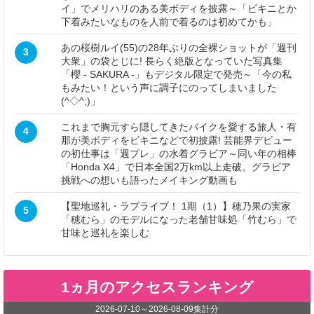
イ」でメリハリのある美ボディを披露～「ビキニとか
下着みたいなものを人前で着るのは初めてかも」
あの桜樹ルイ(55)の28年ぶりの全裸ショットが「週刊
3
大衆」の袋とじに! 長らく絶版となっていた写真集
「櫻 - SAKURA -」もデジタル限定で発売～「今の私
もみたい！という声に調子にのってしまいました
(^◇^;)」
これまで胸元すら隠してきたバイクを愛する旅人・有
4
那が美ボディをビキニなどで初披露! 芸能界デビュー
の初仕事は「週プレ」の水着グラビア～同い年の相棒
「Honda X4」で日本全国2万km以上走破。グラビア
挑戦への想いも語ったメイキング動画も
【聖地巡礼・ラブライブ！ 1期（1）】穂乃果の実家
5
「穂むら」のモデルになった老舗甘味処「竹むら」で
甘味と巡礼を楽しむ
1ヵ月のアクセスランキング
2026-07-10
～
2026-08-09
集計分