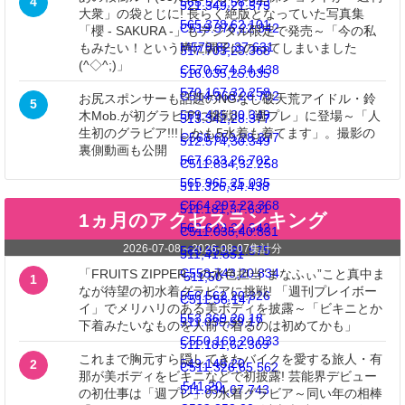
4
565.522,58.943
521.349,21.575
大衆」の袋とじに! 長らく絶版となっていた写真集
565.378,62.101
C519.376,22.342
「櫻 - SAKURA -」もデジタル限定で発売～「今の私
M570.82,37.631
もみたい！という声に調子にのってしまいました
517.703,23.368
(^◇^;)」
C570.674,34.438
516.035,25.035
570.167,32.258
C514.368,26.702
お尻スポンサーも話題のNGなし破天荒アイドル・鈴
5
569.425,30.349
木Mob.が初グラビアに挑戦! 「週プレ」に登場～「人
513.342,28.377
生初のグラビア!!!しかも5水着も着てます」。撮影の
C568.659,28.377
512.574,30.349
裏側動画も公開
567.633,26.702
C511.834,32.258
565.965,25.035
511.326,34.438
C564.297,23.368
511.181,37.631
1ヵ月のアクセスランキング
562.623,22.342
C511.035,40.831
2026-07-08
～
2026-08-07
集計分
560.652,21.575
511,41.851
C558.743,20.834
「FRUITS ZIPPER」の水色担当“まなふぃ”こと真中ま
511,50
1
なが待望の初水着グラビアに挑戦! 「週刊プレイボー
556.562,20.326
C511,58.147
イ」でメリハリのある美ボディを披露～「ビキニとか
553.369,20.18
511.035,59.17
下着みたいなものを人前で着るのは初めてかも」
C550.169,20.033
511.181,62.369
これまで胸元すら隠してきたバイクを愛する旅人・有
549.148,20
2
C511.326,65.562
那が美ボディをビキニなどで初披露! 芸能界デビュー
541,20
511.834,67.743
の初仕事は「週プレ」の水着グラビア～同い年の相棒