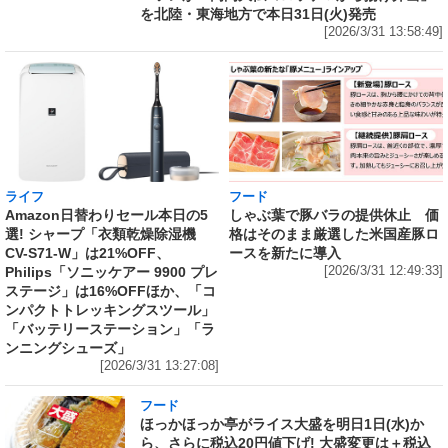
を北陸・東海地方で本日31日(火)発売
[2026/3/31 13:58:49]
ライフ
フード
Amazon日替わりセール本日の5
しゃぶ葉で豚バラの提供休止 価
選! シャープ「衣類乾燥除湿機
格はそのまま厳選した米国産豚ロ
CV-S71-W」は21%OFF、
ースを新たに導入
Philips「ソニッケアー 9900 プレ
[2026/3/31 12:49:33]
ステージ」は16%OFFほか、「コ
ンパクトトレッキングスツール」
「バッテリーステーション」「ラ
ンニングシューズ」
[2026/3/31 13:27:08]
フード
ほっかほっか亭がライス大盛を明日1日(水)か
ら、さらに税込20円値下げ! 大盛変更は＋税込