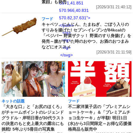
素顔」も発売
C571,41.851
[2026/3/31 21:40:12]
570.966,40.831
570.82,37.631">
フード
キャベツ、にんじん、たまねぎ、ごぼう入りの
</path>
すりみを揚げた! セブン‐イレブンが84kcalの
</g>
「ベジバー 野菜ザクッ！ 野菜のすり身揚げ」を
</g>
発売～腹がすいた時のおやつ、お酒のおつまみ
などにオススメ
</g>
[2026/3/31 21:11:59]
</svg>
ネットの話題
フード
「大きな口」と「お尻のほくろ」
不二家洋菓子店の「プレミアムシ
がチャームポイントのレジェンド
ョートケーキ」＆「プレミアムチ
グラドル・岸明日香が30代ラスト
ョコ生ケーキ」が半額! 明日1日
の決意のもと史上最大の露出にも
(水)から3日間限定～お得な応援価
挑戦! 5年ぶり5冊目の写真集
格商品も販売中