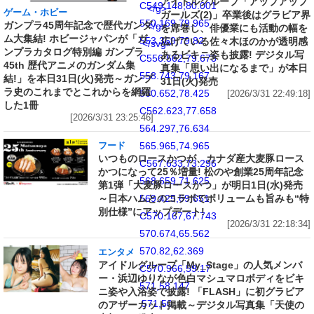
アイドルグループ「アップアップ
C549.148,80.001
</g>
ゲーム・ホビー
ガールズ(2)」卒業後はグラビア界
550.169,79.965
ガンプラ45周年記念で歴代ガンダ
</g>
を席巻し、俳優業にも活動の幅を
ム大集結! ホビージャパンが「ガ
553.369,79.82
広げている佐々木ほのかが透明感
</svg>
ンプラカタログ特別編 ガンプラ
あるビキニ姿も披露! デジタル写
C556.562,79.673
45th 歴代アニメのガンダム集
真集「思い出になるまで」が本日
558.743,79.167
結!」を本日31日(火)発売～ガンプ
31日(火)発売
ラ史のこれまでとこれからを網羅
560.652,78.425
[2026/3/31 22:49:18]
した1冊
C562.623,77.658
[2026/3/31 23:25:46]
564.297,76.634
565.965,74.965
フード
いつものロースかつが、カナダ産大麦豚ロース
C567.633,73.296
かつになって25％増量! 松のや創業25周年記念
568.659,71.625
第1弾「大麦豚ロースかつ」が明日1日(水)発売
～日本ハムとのコラボでボリュームも旨みも“特
569.425,69.651
別仕様”にアップデート!
C570.167,67.743
[2026/3/31 22:18:34]
570.674,65.562
570.82,62.369
エンタメ
アイドルグループ「My_Stage」の人気メンバ
C570.966,59.17
ー・浜辺ゆりなが色白マシュマロボディをビキ
571,58.147
ニ姿や入浴姿で披露! 「FLASH」に初グラビア
571,50
のアザーカット掲載～デジタル写真集「天使の