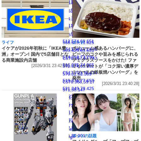
C511,58.147
560.652,78.425
511.035,59.17
C562.623,77.658
511.181,62.369
564.297,76.634
C511.326,65.562
565.965,74.965
511.834,67.743
C567.633,73.296
512.574,69.651
568.659,71.625
ライフ
フード
イケアが2026年初秋に「IKEA豊
ボリューム感あるハンバーグに、
C513.342,71.625
569.425,69.651
洲」オープン! 国内で5店舗目とな
ビーフのコクや旨みを感じられる
514.368,73.296
C570.167,67.743
る商業施設内店舗
デミグラスソースをかけた! ファ
516.035,74.965
[2026/3/31 23:42:00]
570.674,65.562
ミリーマートが「コク深い濃厚デ
ミソースの鉄板焼ハンバーグ」を
C517.703,76.634
570.82,62.369
発売
519.376,77.658
C570.966,59.17
[2026/3/31 23:40:28]
521.349,78.425
571,58.147
C523.257,79.167
571,50
525.438,79.673
C571,41.851
528.631,79.82
570.966,40.831
C531.831,79.965
570.82,37.631">
532.853,80.001
</path>
541,80.001
ネットの話題
</g>