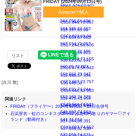
FRIDAY (2024年09月13日号)
M565.378,62.101
520.942,72.155
C565.244,65.022
519.894,71.106
564.756,66.606
C518.846,70.057
564.346,67.663
518.197,69.06
C563.803,69.06
517.654,67.663
563.154,70.057
C517.244,66.606
562.106,71.106
516.755,65.022
リスト
C561.058,72.155
516.623,62.101
560.06,72.803
C516.479,58.943
558.662,73.347
516.448,57.996
C557.607,73.757
[古川 敦]
516.448,50
556.021,74.244
C516.448,42.003
553.102,74.378
516.479,41.056
関連リンク
C549.944,74.521
516.623,37.899
FRIDAY（フライデー）2024年9月6日・13日合併号
548.997,74.552
C516.755,34.978
石浜芽衣・虹のコンキスタドール ふたりっきりのサマー♡アイ
ランド（動画付き）
541,74.552
517.244,33.391
C533.003,74.552
517.654,32.338
532.056,74.521