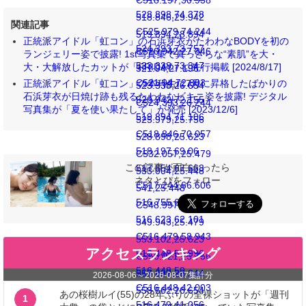
C518.197,30.938
528.898,74.378
518.846,29.942
関連記事
C525.979,74.244
519.894,28.894
正統派アイドル「虹コン」の石浜芽衣がたわわなBODYを初の
524.393,73.757
C520.942,27.846
ランジェリー姿で披露! 1st写真集で真っさらな“素肌”を大・
523.338,73.347
大・大解放したカットが「FRIDAY」に先行掲載 [2024/8/17]
521.94,27.196
C521.94,72.803
正統派アイドル「虹コン」の本科生に7月に昇格したばかりの
523.338,26.654
石浜芽衣が日焼け跡も残るたわわなビキニ姿を披露! デジタル
520.942,72.155
C524.393,26.244
写真集が「夏を使い果たして」が発売 [2023/12/6]
519.894,71.106
525.979,25.756
C518.846,70.057
528.898,25.623
518.197,69.06
C532.057,25.479
この記事が面白かったら
517.654,67.663
533.004,25.448
ネタとぴをフォロー
C517.244,66.606
541,25.448
516.755,65.022
C548.997,25.448
516.623,62.101
549.943,25.479
C516.479,58.943
553.102,25.623
アクセスランキング
516.448,57.996
C556.021,25.756
516.448,50
557.607,26.244
2026-08-06
～
2026-08-07
集計分
C516.448,42.003
558.662,26.654
あの桜樹ルイ(55)の28年ぶりの全裸ショットが「週刊
1
516.479,41.056