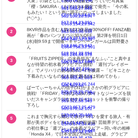
大衆」の袋とじに! 長らく絶版となっていた写真集
C560.06,27.196
「櫻 - SAKURA -」もデジタル限定で発売～「今の私
516.623,37.899
561.058,27.846
もみたい！という声に調子にのってしまいました
C516.755,34.978
562.106,28.894
(^◇^;)」
517.244,33.391
C563.154,29.942
8KVR作品を含む人気の222作品が30%OFF! FANZA動
517.654,32.338
2
563.803,30.938
画が「春のパンツまつり30％OFF」第2弾を明日1日
C518.197,30.938
564.346,32.338
(水)朝9:59まで開催～キャンペーンガールは田野憂さ
518.846,29.942
C564.756,33.391
ん
519.894,28.894
565.244,34.978
「FRUITS ZIPPER」の水色担当“まなふぃ”こと真中ま
3
C520.942,27.846
565.378,37.899
なが待望の初水着グラビアに挑戦! 「週刊プレイボー
521.94,27.196
C565.522,41.056
イ」でメリハリのある美ボディを披露～「ビキニとか
下着みたいなものを人前で着るのは初めてかも」
523.338,26.654
565.552,42.003
C524.393,26.244
565.552,50
ぱーてぃーちゃんの信子(31)がまさかの初グラビアに
4
525.979,25.756
C565.552,57.996
挑戦! 「FRIDAY」でおなじみのタイトなジーンズを脱
いだスキャンダラスなセクシーショットを衝撃の撮り
528.898,25.623
565.522,58.943
下ろし
C532.057,25.479
565.378,62.101
533.004,25.448
M570.82,37.631
これまで胸元すら隠してきたバイクを愛する旅人・有
5
那が美ボディをビキニなどで初披露! 芸能界デビュー
541,25.448
C570.674,34.438
の初仕事は「週プレ」の水着グラビア～同い年の相棒
C548.997,25.448
570.167,32.258
「Honda X4」で日本全国2万km以上走破。グラビア