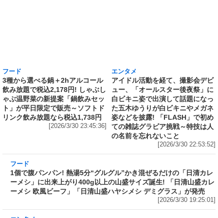
フード
エンタメ
3種から選べる鍋＋2hアルコール
アイドル活動を経て、撮影会デビ
飲み放題で税込2,178円! しゃぶし
ュー、「オールスター後夜祭」に
ゃぶ温野菜の新提案「鍋飲みセッ
白ビキニ姿で出演して話題になっ
ト」が平日限定で販売～ソフトド
た五木ゆうりが白ビキニやメガネ
リンク飲み放題なら税込1,738円
姿などを披露! 「FLASH」で初め
[2026/3/30 23:45:36]
ての雑誌グラビア挑戦～特技は人
の名前を忘れないこと
[2026/3/30 22:53:52]
フード
1個で腹パンパン! 熱湯5分“グルグル”かき混ぜ
るだけの「日清カレーメシ」に出来上がり400g
以上の山盛サイズ誕生! 「日清山盛カレーメシ
欧風ビーフ」「日清山盛ハヤシメシ デミグラ
ス」が発売
[2026/3/30 19:25:01]
エンタメ
ミス中央2022グランプリ、女優・モデルとして
活動し、「ミスコンの悪魔」主演の加藤愛梨が