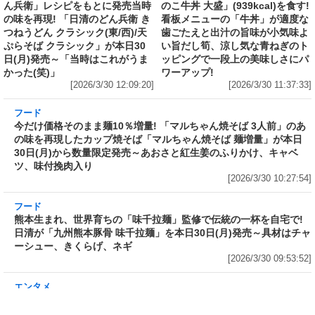
覇国際通り店」がオープン～グランドメニューには泡盛やオリオン
ビールも
[2026/3/30 13:05:00]
フード
フード
研究所で発見された50年前の「ど
【食レポ】すき家で「旨だしたけ
ん兵衛」レシピをもとに発売当時
のこ牛丼 大盛」(939kcal)を食す!
の味を再現! 「日清のどん兵衛 き
看板メニューの「牛丼」が適度な
つねうどん クラシック(東/西)/天
歯ごたえと出汁の旨味が小気味よ
ぷらそば クラシック」が本日30
い旨だし筍、涼し気な青ねぎのト
日(月)発売～「当時はこれがうま
ッピングで一段上の美味しさにパ
かった(笑)」
ワーアップ!