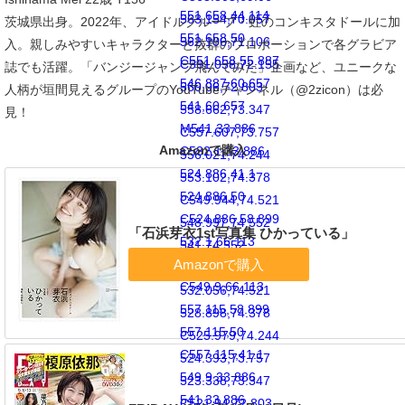
551.658,44.114
563.154,70.057
茨城県出身。2022年、アイドルグループ・虹のコンキスタドールに加
551.658,50
562.106,71.106
入。親しみやすいキャラクターと抜群のプロポーションで各グラビア
C551.658,55.887
C561.058,72.155
誌でも活躍。「バンジージャンプ飛んでみた」企画など、ユニークな
546.887,60.657
560.06,72.803
人柄が垣間見えるグループのYouTubeチャンネル（@2zicon）は必
541,60.657
558.662,73.347
見！
M541,33.886
C557.607,73.757
Amazonで購入
C532.1,33.886
556.021,74.244
524.886,41.1
553.102,74.378
524.886,50
C549.944,74.521
C524.886,58.899
548.997,74.552
「石浜芽衣1st写真集 ひかっている」
532.1,66.113
541,74.552
541,66.113
C533.003,74.552
C549.9,66.113
532.056,74.521
557.115,58.899
528.898,74.378
557.115,50
C525.979,74.244
C557.115,41.1
524.393,73.757
549.9,33.886
523.338,73.347
541,33.886
C521.94,72.803