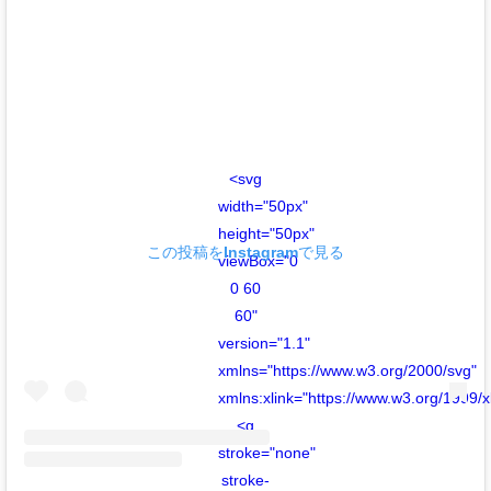
<svg
width="50px"
height="50px"
この投稿をInstagramで見る
viewBox="0
0 60
60"
version="1.1"
xmlns="https://www.w3.org/2000/svg"
xmlns:xlink="https://www.w3.org/1999/x
<g
stroke="none"
stroke-