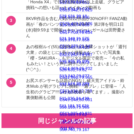
C532.853,20
「Honda X4」で日本全国2万km以上走破。グラビア
512.574,69.651
挑戦への想いも語ったメイキング動画も
531.831,20.033
C513.342,71.625
528.631,20.18
514.368,73.296
8KVR作品を含む人気の222作品が30%OFF! FANZA動
3
C525.438,20.326
画が「春のパンツまつり30％OFF」第2弾を明日1日
516.035,74.965
(水)朝9:59まで開催～キャンペーンガールは田野憂さ
523.257,20.834
C517.703,76.634
ん
521.349,21.575
519.376,77.658
C519.376,22.342
あの桜樹ルイ(55)の28年ぶりの全裸ショットが「週刊
521.349,78.425
4
大衆」の袋とじに! 長らく絶版となっていた写真集
517.703,23.368
C523.257,79.167
「櫻 - SAKURA -」もデジタル限定で発売～「今の私
516.035,25.035
525.438,79.673
もみたい！という声に調子にのってしまいました
C514.368,26.702
(^◇^;)」
528.631,79.82
513.342,28.377
C531.831,79.965
お尻スポンサーも話題のNGなし破天荒アイドル・鈴
5
512.574,30.349
532.853,80.001
木Mob.が初グラビアに挑戦! 「週プレ」に登場～「人
C511.834,32.258
生初のグラビア!!!しかも5水着も着てます」。撮影の
541,80.001
裏側動画も公開
511.326,34.438
C549.148,80.001
511.181,37.631
550.169,79.965
C511.035,40.831
553.369,79.82
同じジャンルの記事
511,41.851
C556.562,79.673
511,50
558.743,79.167