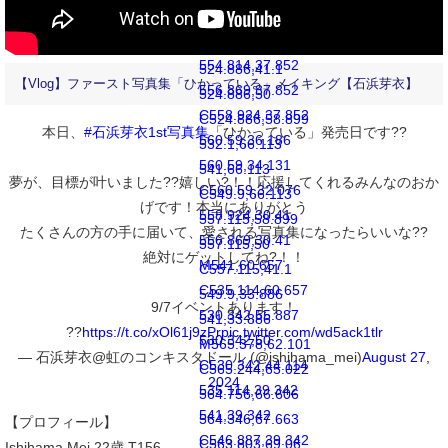
553.148,34.131
M541,33.886
C553.148,36.186
C532.1,33.886
554.814,37.852
524.886,41.1
【Vlog】ファースト写真集「ひかっている」メイキング【石浜芽衣】
556.869,37.852
524.886,50
C558.924,37.852
C524.886,58.899
本日、
#石浜芽衣1st写真集
「ひかっている」発売日です??
560.59,36.186
532.1,66.113
560.59,34.131
541,66.113
夢が、目標が叶いました??嬉しい?！！応援してくれるみんなのおか
C560.59,32.076
C549.9,66.113
げです！本当にありがとう
558.924,30.41
557.115,58.899
たくさんの方の手に届いて、愛される写真集になったらいいな??
556.869,30.41
557.115,50
絶対にゲットしてね?！！
M541,60.657
C557.115,41.1
C535.114,60.657
549.9,33.886
9/7イベントあります！
530.342,55.887
541,33.886
??
https://t.co/xOl61j9zPr
pic.twitter.com/wd5ack1tlr
530.342,50
M565.378,62.101
— 石浜芽衣@虹のコンキスタドール (@ishihama_mei)
August 27,
C530.342,44.114
C565.244,65.022
2024
535.114,39.342
564.756,66.606
541,39.342
564.346,67.663
【プロフィール】
C546.887,39.342
C563.803,69.06
Ishihama Mei 22歳 T156