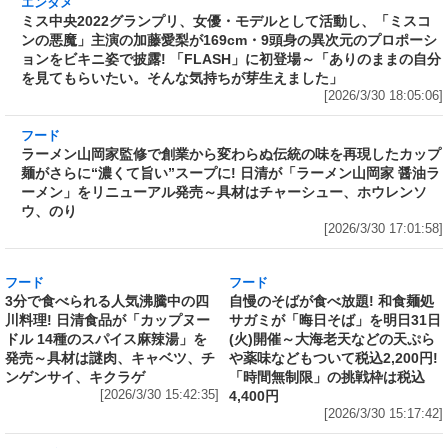
169cm・9頭身の異次元のプロポーションをビ
キニ姿で披露! 「FLASH」に初登場～「ありの
ままの自分を見てもらいたい。そんな気持ちが
芽生えました」
[2026/3/30 18:05:06]
フード
ラーメン山岡家監修で創業から変わらぬ伝統の
味を再現したカップ麺がさらに“濃くて旨い”ス
ープに! 日清が「ラーメン山岡家 醤油ラーメ
ン」をリニューアル発売～具材はチャーシュ
ー、ホウレンソウ、のり
[2026/3/30 17:01:58]
フード
フード
3分で食べられる人気沸騰中の四
自慢のそばが食べ放題! 和食麺処
川料理! 日清食品が「カップヌー
サガミが「晦日そば」を明日31日