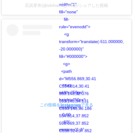
width="1"
石浜芽衣(@ishihama_mei)がシェアした投稿
fill="none"
fill-
rule="evenodd">
<g
transform="translate(-511.000000,
-20.000000)"
fill="#000000">
<g>
<path
d="M556.869,30.41
<svg
C554.814,30.41
width="50px"
553.148,32.076
height="50px"
553.148,34.131
この投稿をInstagramで見る
viewBox="0
C553.148,36.186
0 60
554.814,37.852
60"
556.869,37.852
version="1.1"
C558.924,37.852