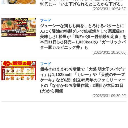
50円に～「いま下げられるところから下げる」
[2026/3/31 10:54:52]
フード
ジューシーな鶏もも肉を、とろけるバターとに
んにく醤油の特製ダレで鉄板焼きして悪魔級の
美味しさ! 松屋が「鶏のバター醤油炒め定食」を
本日31日(火)発売～1,039kcalの「ガーリックバ
ター豚カルビエッグ丼」も
[2026/3/31 10:26:05]
フード
価格そのまま45％増量で「大盛 明太子スパゲテ
ィ」は1,102kcal! 「カレー」や「天使のチーズ
ケーキ」など6品! 創立45周年のファミリーマー
トの「なぜか45％増量作戦」2週目が本日31日
(火)から開催
[2026/3/31 09:30:29]