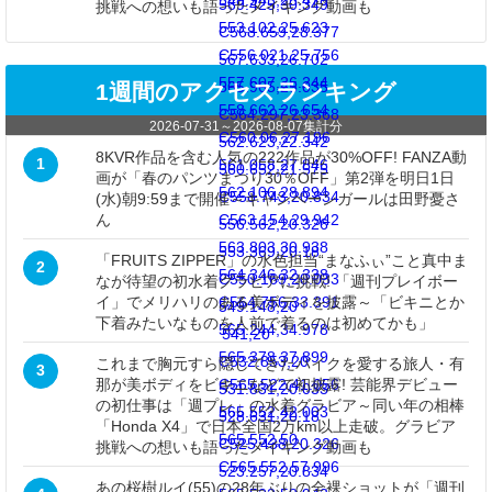
549.943,25.479
569.425,30.349
挑戦への想いも語ったメイキング動画も
553.102,25.623
C568.659,28.377
C556.021,25.756
567.633,26.702
557.607,26.244
565.965,25.035
1週間のアクセスランキング
558.662,26.654
C564.297,23.368
2026-07-31
～
2026-08-07
集計分
C560.06,27.196
562.623,22.342
8KVR作品を含む人気の222作品が30%OFF! FANZA動
1
561.058,27.846
560.652,21.575
画が「春のパンツまつり30％OFF」第2弾を明日1日
562.106,28.894
C558.743,20.834
(水)朝9:59まで開催～キャンペーンガールは田野憂さ
ん
C563.154,29.942
556.562,20.326
563.803,30.938
553.369,20.18
「FRUITS ZIPPER」の水色担当“まなふぃ”こと真中ま
2
564.346,32.338
C550.169,20.033
なが待望の初水着グラビアに挑戦! 「週刊プレイボー
イ」でメリハリのある美ボディを披露～「ビキニとか
C564.756,33.391
549.148,20
下着みたいなものを人前で着るのは初めてかも」
565.244,34.978
541,20
565.378,37.899
C532.853,20
これまで胸元すら隠してきたバイクを愛する旅人・有
3
那が美ボディをビキニなどで初披露! 芸能界デビュー
C565.522,41.056
531.831,20.033
の初仕事は「週プレ」の水着グラビア～同い年の相棒
565.552,42.003
528.631,20.18
「Honda X4」で日本全国2万km以上走破。グラビア
565.552,50
C525.438,20.326
挑戦への想いも語ったメイキング動画も
C565.552,57.996
523.257,20.834
あの桜樹ルイ(55)の28年ぶりの全裸ショットが「週刊