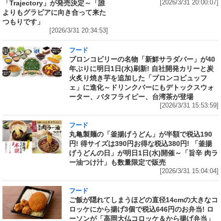
「Trajectory」が発売決定～「誰
[2026/3/31 20:00:07]
よりもグラビアに向き合って来た
つもりです」
[2026/3/31 20:34:53]
フード
ブロンコビリーの名物「新鮮サラダバー」が40
年ぶりに明日1日(水)刷新! 自社開発カリーと炭
火炙り焼き芋を追加した「ブロンコビュッフ
ェ」に進化～ドリンクバーにもデトックスウォ
ーター、バタフライピー、台湾茶が登場
[2026/3/31 15:53:59]
フード
丸亀製麺の「釜揚げうどん」が半額で税込190
円! 得サイズは390円お得な税込380円! 「釜揚
げうどんの日」が明日1日(水)開催～「旨辛 肉ラ
ー油つけ汁」も数量限定で販売
[2026/3/31 15:04:04]
フード
ご飯が隠れてしまうほどの直径14cmの大きなコ
ロッケにから揚げ3個で税込646円のお弁当! ロ
ーソンが「高岡大仏コロッケ＆から揚げ弁当」