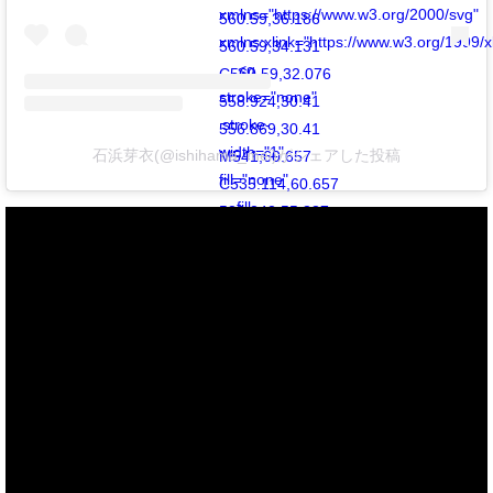
xmlns="https://www.w3.org/2000/svg"
560.59,36.186
xmlns:xlink="https://www.w3.org/1999/x
560.59,34.131
<g
C560.59,32.076
stroke="none"
558.924,30.41
stroke-
556.869,30.41
width="1"
石浜芽衣(@ishihama_mei)がシェアした投稿
M541,60.657
fill="none"
C535.114,60.657
fill-
530.342,55.887
rule="evenodd">
530.342,50
<g
C530.342,44.114
transform="translate(-511.000000,
535.114,39.342
-20.000000)"
541,39.342
fill="#000000">
C546.887,39.342
<g>
551.658,44.114
<path
551.658,50
d="M556.869,30.41
C551.658,55.887
C554.814,30.41
546.887,60.657
553.148,32.076
541,60.657