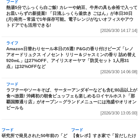
ドル 14種のスパイス麻辣湯」を
(火)開催～大海老天などの天ぷら
発売～具材は謎肉、キャベツ、チ
や薬味などもついて税込2,200円!
ンゲンサイ、キクラゲ
「時間無制限」の挑戦枠は税込
[2026/3/30 15:42:35]
4,400円
[2026/3/30 15:17:42]
フード
熱湯5分でふっくら白ご飯! カレーや納豆、牛丼
の具も余裕で入ってお皿いらずの新提案! 「日清
ふっくら釜炊き ごはん」が本日30日(月)発売～
常温で1年保存可能。電子レンジがないオフィス
やアウトドアでも活用できる!
[2026/3/30 14:17:14]
ライフ
Amazon日替わりセール本日の5選! P&Gの香り付けビーズ「レノ
アオードリュクス イノセント リリー＆ジャスミンの香り 詰め替え
920mL」は27%OFF、アイリスオーヤマ「防災セット 1人用31
点」は32%OFFなど
[2026/3/30 14:06:08]
フード
ラフテーやソーキそば、サーターアンダギーなども含む80品以上が
食べ放題! 沖縄初の朝食ビュッフェも楽しめるロイヤルホスト「那