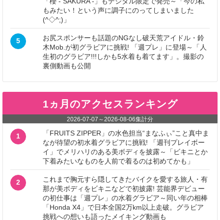
「櫻 - SAKURA -」もデジタル限定で発売～「今の私
もみたい！という声に調子にのってしまいました
(^◇^;)」
お尻スポンサーも話題のNGなし破天荒アイドル・鈴
5
木Mob.が初グラビアに挑戦! 「週プレ」に登場～「人
生初のグラビア!!!しかも5水着も着てます」。撮影の
裏側動画も公開
1ヵ月のアクセスランキング
2026-07-07
～
2026-08-06
集計分
「FRUITS ZIPPER」の水色担当“まなふぃ”こと真中ま
1
なが待望の初水着グラビアに挑戦! 「週刊プレイボー
イ」でメリハリのある美ボディを披露～「ビキニとか
下着みたいなものを人前で着るのは初めてかも」
これまで胸元すら隠してきたバイクを愛する旅人・有
2
那が美ボディをビキニなどで初披露! 芸能界デビュー
の初仕事は「週プレ」の水着グラビア～同い年の相棒
「Honda X4」で日本全国2万km以上走破。グラビア
挑戦への想いも語ったメイキング動画も