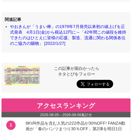
関連記事
やおきんが「うまい棒」の1979年7月発売以来初の値上げを正
式発表 4月1日(金)から税込12円に～「42年間この値段を維持
できたのはひとえに皆様の応援、製造、流通に関わる関係各位
のご協力の賜物」 [2022/1/27]
この記事が面白かったら
ネタとぴをフォロー
アクセスランキング
2026-08-05
～
2026-08-06
集計分
8KVR作品を含む人気の222作品が30%OFF! FANZA動
1
画が「春のパンツまつり30％OFF」第2弾を明日1日