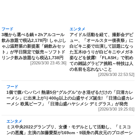
フード
エンタメ
3種から選べる鍋＋2hアルコール
アイドル活動を経て、撮影会デビ
飲み放題で税込2,178円! しゃぶし
ュー、「オールスター後夜祭」に
ゃぶ温野菜の新提案「鍋飲みセッ
白ビキニ姿で出演して話題になっ
ト」が平日限定で販売～ソフトド
た五木ゆうりが白ビキニやメガネ
リンク飲み放題なら税込1,738円
姿などを披露! 「FLASH」で初め
[2026/3/30 23:45:36]
ての雑誌グラビア挑戦～特技は人
の名前を忘れないこと
[2026/3/30 22:53:52]
フード
1個で腹パンパン! 熱湯5分“グルグル”かき混ぜ
るだけの「日清カレーメシ」に出来上がり400g
以上の山盛サイズ誕生! 「日清山盛カレーメシ
欧風ビーフ」「日清山盛ハヤシメシ デミグラ
ス」が発売
[2026/3/30 19:25:01]
エンタメ
ミス中央2022グランプリ、女優・モデルとして
活動し、「ミスコンの悪魔」主演の加藤愛梨が
169cm・9頭身の異次元のプロポーションをビ
キニ姿で披露! 「FLASH」に初登場～「ありの