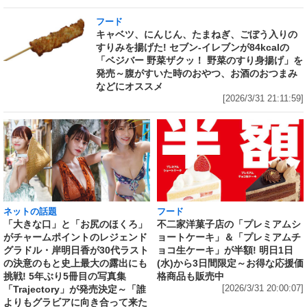
フード
キャベツ、にんじん、たまねぎ、ごぼう入りの
すりみを揚げた! セブン‐イレブンが84kcalの
「ベジバー 野菜ザクッ！ 野菜のすり身揚げ」を
発売～腹がすいた時のおやつ、お酒のおつまみ
などにオススメ
[2026/3/31 21:11:59]
ネットの話題
フード
「大きな口」と「お尻のほくろ」
不二家洋菓子店の「プレミアムシ
がチャームポイントのレジェンド
ョートケーキ」＆「プレミアムチ
グラドル・岸明日香が30代ラスト
ョコ生ケーキ」が半額! 明日1日
の決意のもと史上最大の露出にも
(水)から3日間限定～お得な応援価
挑戦! 5年ぶり5冊目の写真集
格商品も販売中
「Trajectory」が発売決定～「誰
[2026/3/31 20:00:07]
よりもグラビアに向き合って来た