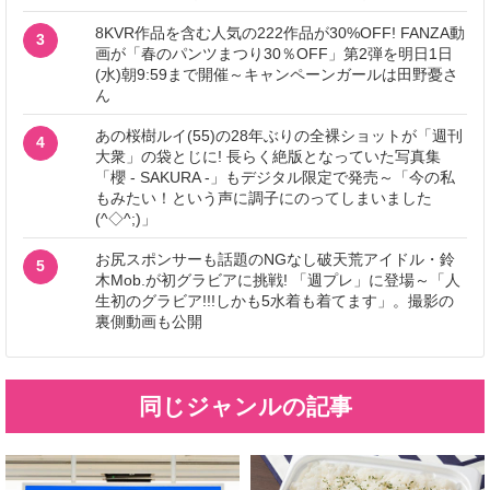
8KVR作品を含む人気の222作品が30%OFF! FANZA動
3
画が「春のパンツまつり30％OFF」第2弾を明日1日
(水)朝9:59まで開催～キャンペーンガールは田野憂さ
ん
あの桜樹ルイ(55)の28年ぶりの全裸ショットが「週刊
4
大衆」の袋とじに! 長らく絶版となっていた写真集
「櫻 - SAKURA -」もデジタル限定で発売～「今の私
もみたい！という声に調子にのってしまいました
(^◇^;)」
お尻スポンサーも話題のNGなし破天荒アイドル・鈴
5
木Mob.が初グラビアに挑戦! 「週プレ」に登場～「人
生初のグラビア!!!しかも5水着も着てます」。撮影の
裏側動画も公開
同じジャンルの記事