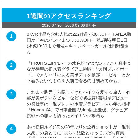
1週間のアクセスランキング
2026-07-30
～
2026-08-06
集計分
8KVR作品を含む人気の222作品が30%OFF! FANZA動
1
画が「春のパンツまつり30％OFF」第2弾を明日1日
(水)朝9:59まで開催～キャンペーンガールは田野憂さ
ん
「FRUITS ZIPPER」の水色担当“まなふぃ”こと真中ま
2
なが待望の初水着グラビアに挑戦! 「週刊プレイボー
イ」でメリハリのある美ボディを披露～「ビキニとか
下着みたいなものを人前で着るのは初めてかも」
これまで胸元すら隠してきたバイクを愛する旅人・有
3
那が美ボディをビキニなどで初披露! 芸能界デビュー
の初仕事は「週プレ」の水着グラビア～同い年の相棒
「Honda X4」で日本全国2万km以上走破。グラビア
挑戦への想いも語ったメイキング動画も
あの桜樹ルイ(55)の28年ぶりの全裸ショットが「週刊
4
大衆」の袋とじに! 長らく絶版となっていた写真集