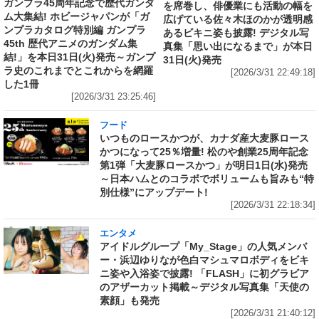
ガンプラ45周年記念で歴代ガンダ
を席巻し、俳優業にも活動の幅を
ム大集結! ホビージャパンが「ガ
広げている佐々木ほのかが透明感
ンプラカタログ特別編 ガンプラ
あるビキニ姿も披露! デジタル写
45th 歴代アニメのガンダム集
真集「思い出になるまで」が本日
結!」を本日31日(火)発売～ガンプ
31日(火)発売
ラ史のこれまでとこれからを網羅
[2026/3/31 22:49:18]
した1冊
[2026/3/31 23:25:46]
フード
いつものロースかつが、カナダ産大麦豚ロース
かつになって25％増量! 松のや創業25周年記念
第1弾「大麦豚ロースかつ」が明日1日(水)発売
～日本ハムとのコラボでボリュームも旨みも“特
別仕様”にアップデート!
[2026/3/31 22:18:34]
エンタメ
アイドルグループ「My_Stage」の人気メンバ
ー・浜辺ゆりなが色白マシュマロボディをビキ
ニ姿や入浴姿で披露! 「FLASH」に初グラビア
のアザーカット掲載～デジタル写真集「天使の
素顔」も発売
[2026/3/31 21:40:12]