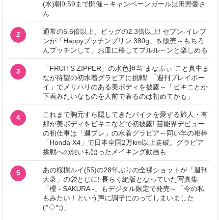
(水)朝9:59まで開催～キャンペーンガールは田野憂さ
ん
通常の5.6倍以上、ビッグの2.3倍以上! セブン‐イレブ
2
ンが「Happyプッチンプリン 380g」を販売～もちろ
んプッチンして、お皿に移してプルル～ンと楽しめる
「FRUITS ZIPPER」の水色担当“まなふぃ”こと真中ま
3
なが待望の初水着グラビアに挑戦! 「週刊プレイボー
イ」でメリハリのある美ボディを披露～「ビキニとか
下着みたいなものを人前で着るのは初めてかも」
これまで胸元すら隠してきたバイクを愛する旅人・有
4
那が美ボディをビキニなどで初披露! 芸能界デビュー
の初仕事は「週プレ」の水着グラビア～同い年の相棒
「Honda X4」で日本全国2万km以上走破。グラビア
挑戦への想いも語ったメイキング動画も
あの桜樹ルイ(55)の28年ぶりの全裸ショットが「週刊
5
大衆」の袋とじに! 長らく絶版となっていた写真集
「櫻 - SAKURA -」もデジタル限定で発売～「今の私
もみたい！という声に調子にのってしまいました
(^◇^;)」