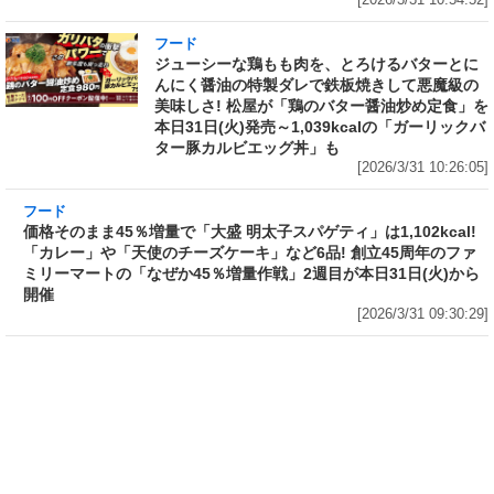
[2026/3/31 10:54:52]
フード
ジューシーな鶏もも肉を、とろけるバターとに
んにく醤油の特製ダレで鉄板焼きして悪魔級の
美味しさ! 松屋が「鶏のバター醤油炒め定食」を
本日31日(火)発売～1,039kcalの「ガーリックバ
ター豚カルビエッグ丼」も
[2026/3/31 10:26:05]
フード
価格そのまま45％増量で「大盛 明太子スパゲテ
ィ」は1,102kcal! 「カレー」や「天使のチーズ
ケーキ」など6品! 創立45周年のファミリーマー
トの「なぜか45％増量作戦」2週目が本日31日
(火)から開催
[2026/3/31 09:30:29]