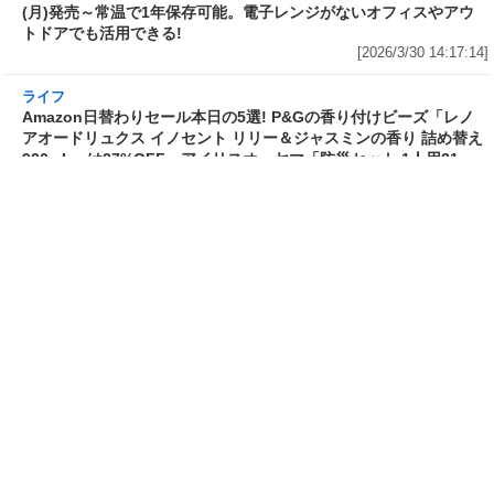
3分で食べられる人気沸騰中の四
自慢のそばが食べ放題! 和食麺処
川料理! 日清食品が「カップヌー
サガミが「晦日そば」を明日31日
ドル 14種のスパイス麻辣湯」を
(火)開催～大海老天などの天ぷら
発売～具材は謎肉、キャベツ、チ
や薬味などもついて税込2,200円!
ンゲンサイ、キクラゲ
「時間無制限」の挑戦枠は税込
[2026/3/30 15:42:35]
4,400円
[2026/3/30 15:17:42]
フード
熱湯5分でふっくら白ご飯! カレーや納豆、牛丼の具も余裕で入っ
てお皿いらずの新提案! 「日清ふっくら釜炊き ごはん」が本日30日
(月)発売～常温で1年保存可能。電子レンジがないオフィスやアウ
トドアでも活用できる!
[2026/3/30 14:17:14]
ライフ
Amazon日替わりセール本日の5選! P&Gの香り付けビーズ「レノ
アオードリュクス イノセント リリー＆ジャスミンの香り 詰め替え
920mL」は27%OFF、アイリスオーヤマ「防災セット 1人用31
点」は32%OFFなど
[2026/3/30 14:06:08]
フード
ラフテーやソーキそば、サーターアンダギーなども含む80品以上が