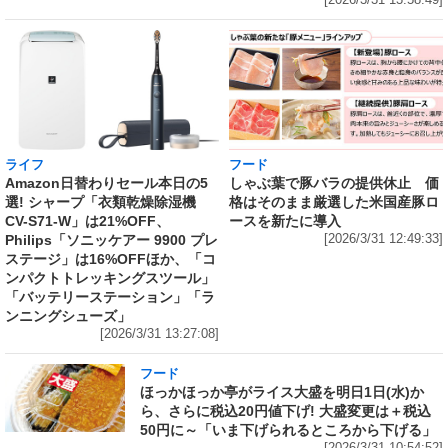
[2026/3/31 13:58:49]
ライフ
フード
Amazon日替わりセール本日の5
しゃぶ葉で豚バラの提供休止 価
選! シャープ「衣類乾燥除湿機
格はそのまま厳選した米国産豚ロ
CV-S71-W」は21%OFF、
ースを新たに導入
Philips「ソニッケアー 9900 プレ
[2026/3/31 12:49:33]
ステージ」は16%OFFほか、「コ
ンパクトトレッキングスツール」
「バッテリーステーション」「ラ
ンニングシューズ」
[2026/3/31 13:27:08]
フード
ほっかほっか亭がライス大盛を明日1日(水)か
ら、さらに税込20円値下げ! 大盛変更は＋税込
50円に～「いま下げられるところから下げる」