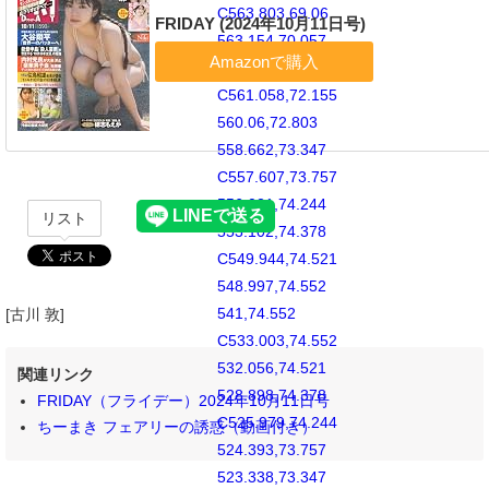
C563.803,69.06
FRIDAY (2024年10月11日号)
563.154,70.057
562.106,71.106
C561.058,72.155
560.06,72.803
558.662,73.347
C557.607,73.757
556.021,74.244
リスト
553.102,74.378
C549.944,74.521
548.997,74.552
541,74.552
[古川 敦]
C533.003,74.552
532.056,74.521
関連リンク
528.898,74.378
FRIDAY（フライデー）2024年10月11日号
C525.979,74.244
ちーまき フェアリーの誘惑（動画付き）
524.393,73.757
523.338,73.347