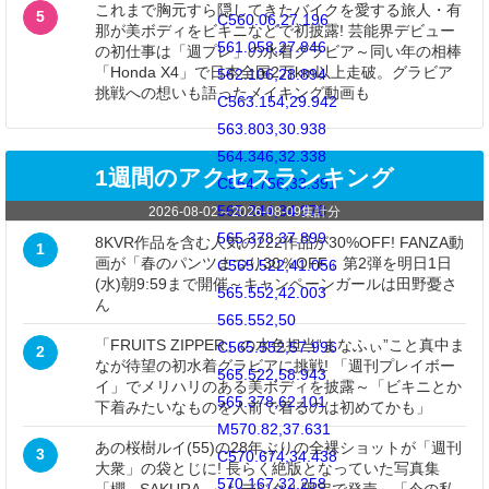
これまで胸元すら隠してきたバイクを愛する旅人・有
5
C560.06,27.196
那が美ボディをビキニなどで初披露! 芸能界デビュー
561.058,27.846
の初仕事は「週プレ」の水着グラビア～同い年の相棒
「Honda X4」で日本全国2万km以上走破。グラビア
562.106,28.894
挑戦への想いも語ったメイキング動画も
C563.154,29.942
563.803,30.938
564.346,32.338
1週間のアクセスランキング
C564.756,33.391
565.244,34.978
2026-08-02
～
2026-08-09
集計分
565.378,37.899
8KVR作品を含む人気の222作品が30%OFF! FANZA動
1
画が「春のパンツまつり30％OFF」第2弾を明日1日
C565.522,41.056
(水)朝9:59まで開催～キャンペーンガールは田野憂さ
565.552,42.003
ん
565.552,50
「FRUITS ZIPPER」の水色担当“まなふぃ”こと真中ま
C565.552,57.996
2
なが待望の初水着グラビアに挑戦! 「週刊プレイボー
565.522,58.943
イ」でメリハリのある美ボディを披露～「ビキニとか
565.378,62.101
下着みたいなものを人前で着るのは初めてかも」
M570.82,37.631
あの桜樹ルイ(55)の28年ぶりの全裸ショットが「週刊
3
C570.674,34.438
大衆」の袋とじに! 長らく絶版となっていた写真集
570.167,32.258