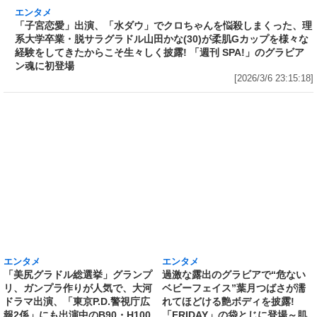
エンタメ
「子宮恋愛」出演、「水ダウ」でクロちゃんを
悩殺しまくった、理系大学卒業・脱サラグラド
ル山田かな(30)が柔肌Gカップを様々な経験をし
てきたからこそ生々しく披露! 「週刊 SPA!」の
グラビアン魂に初登場
[2026/3/6 23:15:18]
エンタメ
エンタメ
「美尻グラドル総選挙」グランプ
過激な露出のグラビアで“危ない
リ、ガンプラ作りが人気で、大河
ベビーフェイス”葉月つばさが濡
ドラマ出演、「東京P.D.警視庁広
れてほどける艶ボディを披露!
報2係」にも出演中のB90・H100
「FRIDAY」の袋とじに登場～肌
の“二刀流”東雲うみが究極の曲線
を伝う水滴が、眠っていた大胆さ
美を披露! 「FRIDAY」の表紙＆巻
を呼び覚ます!
頭～「東雲史上いちばん艶っぽい
[2026/3/5 23:32:09]
かもしれない…」