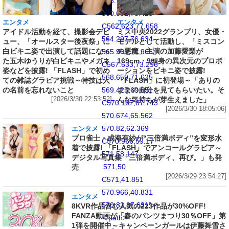
558.743,79.167
560.652,78.425
エンタメ
エンタメ
C562.623,77.658
アイドル活動を経て、撮影会デビ
ミス中央2022グランプリ、女優・
564.297,76.634
ュー、「オールスター後夜祭」に
モデルとして活動し、「ミスコン
白ビキニ姿で出演して話題になっ
の悪魔」主演の加藤愛梨が
565.965,74.965
た五木ゆうりが白ビキニやメガネ
169cm・9頭身の異次元のプロポ
C567.633,73.296
姿などを披露! 「FLASH」で初め
ーションをビキニ姿で披露!
568.659,71.625
ての雑誌グラビア挑戦～特技は人
「FLASH」に初登場～「ありの
の名前を忘れないこと
ままの自分を見てもらいたい。そ
569.425,69.651
[2026/3/30 22:53:52]
んな気持ちが芽生えました」
C570.167,67.743
[2026/3/30 18:05:06]
570.674,65.562
570.82,62.369
エンタメ
プロ雀士・成海有紗が“三倍満ボディ”を変形水
C570.966,59.17
着で披露! 「FLASH」でアンコールグラビア～
571,58.147
デジタル写真集「三倍満ボディ、再び。」も発
571,50
売
[2026/3/29 23:54:27]
C571,41.851
570.966,40.831
エンタメ
570.82,37.631">
8KVR作品含む人気の223作品が30%OFF!
FANZA動画が「春のパンツまつり30％OFF」第
</path>
1弾を開催中～キャンペーンガールは伊藤舞雪さ