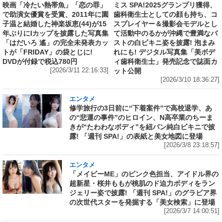
映画「冷たい熱帯魚」「恋の罪」
ミス SPA!2025グランプリ獲得、
で助演女優賞を受賞、2011年に園
歯科衛生士としての顔も持ち、コ
子温と結婚した神楽坂恵(44)が15
スプレイヤー＆撮影会モデルとし
年ぶりにIカップを披露した写真集
て活動中のるかが沖縄で豊満なバ
「はだいろ 遙」の完全未発表カッ
ストの白ビキニ姿を披露! 泡まみ
トが「FRIDAY」の袋とじに!
れにも! デジタル写真集「美ボデ
DVDが付録で税込780円
ィ歯科衛生士」発売記念で誌面カ
[2026/3/11 22:16:33]
ット公開
[2026/3/10 18:36:27]
エンタメ
修学旅行の3日前に“下着案件”で高校退学、あ
の“悲運の事件”のヒロイン、N高卒業のちーま
きが“たわわなボディ”を紐パン純白ビキニで披
露! 「週刊 SPA!」の表紙と美女地図に登場
[2026/3/8 23:18:57]
エンタメ
「メイビーME」のピンク色担当、アイドル界の
超新星・桜井ももが桃肌のド迫力ボディをラン
ジェリー姿で披露! 「週刊 SPA!」のグラビア界
の次世代スターを発掘する「美女検索」に登場
[2026/3/7 14:00:51]