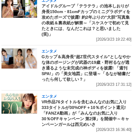
エンタメ
アイドルグループ「テラテラ」の池本しおりが
身長150cm・81cmFカップのミニグラボディを
攻めたポーズで披露! 約2年ぶりの“大胆”写真集
の表紙＆裏表紙が解禁～「スケスケで初めて見
たときには、なんだこれは？と思いました
(笑)」
[2026/3/23 19:22:40]
エンタメ
Gカップ＆高身長“超Z世代スタイル”としなやか
な体のポージングが武器の19歳・野村るなが透
き通るような未完成の神ボディを披露! 「週刊
SPA!」の「美女地図」に登場～「るなが秘書だ
ったら何して欲しい？」
[2026/3/23 17:31:12]
エンタメ
VR作品76タイトルを含むみんなのお気に入り
333タイトルが30%OFF＋10％ポイント還元!
「FANZA動画」が「みんなのお気に入り
30％OFFキャンペーン 第2弾」を開催中～キャ
ンペーンガールは西元めいさ
[2026/3/23 16:36:40]