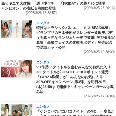
黒ビキニで大炸裂! 「週刊少年チ
「FRIDAY」の袋とじに登場
ャンピオン」の表紙＆巻頭に登場
[2026/3/25 23:26:16]
[2026/3/26 18:32:57]
エンタメ
特技はクラシックバレエ、「ミス SPA!2025」
グランプリの三木優彩がスレンダー柔軟美ボデ
ィを真っ赤なランジェリー姿で披露! デジタル写
真集「黒猫フェイスの柔軟美ボディ」発売記念
で誌面カット公開
[2026/3/25 19:38:39]
エンタメ
VR作品85タイトルを含むみんなのお気に入り
333タイトルが30%OFF＋10％ポイント還元!
「FANZA動画」が「みんなのお気に入り
30％OFFキャンペーン 第3弾」を明日26日
(木)23:59まで開催中～キャンペーンガールは鳳
みゆ
[2026/3/25 17:26:08]
エンタメ
「ケンコバのバコバコナイト」のMC、一度見た