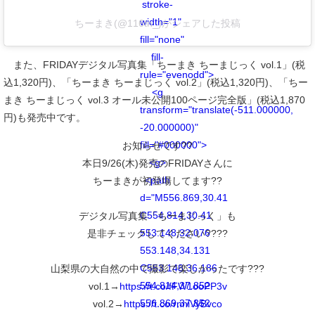
stroke-
width="1"
ちーまき(@116tn_)がシェアした投稿
fill="none"
fill-
また、FRIDAYデジタル写真集「ちーまき ちーまじっく vol.1」(税
rule="evenodd">
込1,320円)、「ちーまき ちーまじっく vol.2」(税込1,320円)、「ちー
<g
まき ちーまじっく vol.3 オール未公開100ページ完全版」(税込1,870
transform="translate(-511.000000,
円)も発売中です。
-20.000000)"
fill="#000000">
お知らせです??
<g>
本日9/26(木)発売のFRIDAYさんに
<path
ちーまきが初登場してます??
d="M556.869,30.41
C554.814,30.41
デジタル写真集「ちーまじっく」も
553.148,32.076
是非チェックしてください????
553.148,34.131
C553.148,36.186
山梨県の大自然の中で撮影で楽しかったです???
554.814,37.852
vol.1→
https://t.co/fFW1ooPP3v
556.869,37.852
vol.2→
https://t.co/rnniVyBvco