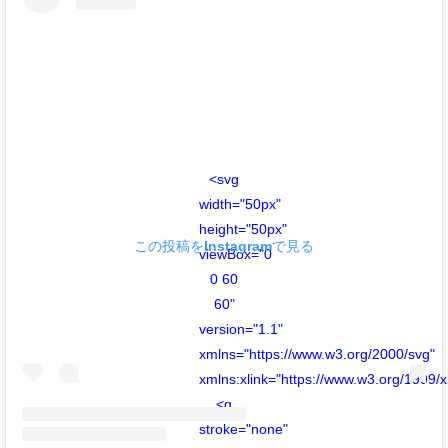
<svg
width="50px"
height="50px"
この投稿をInstagramで見る
viewBox="0
0 60
60"
version="1.1"
xmlns="https://www.w3.org/2000/svg"
xmlns:xlink="https://www.w3.org/1999/x
<g
stroke="none"