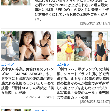
ら忘れられないダイナマイトヒップの“尻姉”こ
と椚マイカが“SNSには上げられない”過去最大
露出に挑戦! 「FRIDAY」の袋とじに登場～「ぜ
ひ窮屈そうにしているお尻の全貌をご覧くださ
い!」
[2026/3/24 23:41:57]
エンタメ
エンタメ
乃木坂46卒業、舞台けものフレン
「制コレ22」準グランプリの清純
ズRe：「JAPARI STAGE!」や、
派、ショートドラマ主演などで活
ドラマにも出演の相楽伊織が透明
躍する、まもなく20歳の透明感抜
感のある色気 をランジェリー姿で
群の松島かのんが教室でみずみず
披露! 「週刊 SPA!」の表紙と「美
しい美ヒップをあらわに! デジタ
女地図」に登場
ル写真集「天使のエール」発売記
[2026/3/24 19:24:18]
念で誌面カット公開
[2026/3/23 23:17:07]