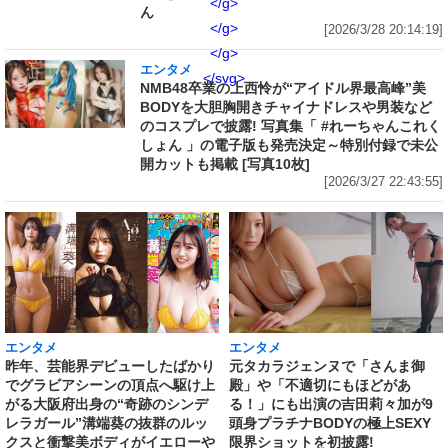
</g>
ん
</g>
[2026/3/28 20:14:19]
</g>
エンタメ
</svg>
NMB48卒業の上西怜が“アイドル界最高峰”美
BODYを大胆胸開きチャイナドレスや男装など
のコスプレで披露! 写真集「 #れーちゃんこれく
しょん 」の電子版も発売決定～特別付録で未公
開カットも掲載 [写真10枚]
[2026/3/27 22:43:55]
エンタメ
エンタメ
昨年、芸能界デビューしたばかり
元タカラジェンヌで「さんま御
でグラビアシーンの頂点へ駆け上
殿」や「不適切にもほどがあ
がる大阪府出身の“奇跡のシンデ
る！」にも出演の吉田莉々加が9
レラガール”溝端葵の抜群のルッ
頭身プラチナBODYの極上SEXY
クスと衝撃美ボディがイエローや
限界ショットを初披露!