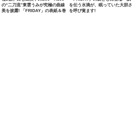
[2026/3/6 18:32:53]
エンタメ
「 #よーよーよー 」を脱退し、「 #Mooove! 」
の青色担当・姫野ひなのの黒髪ツインテールの
ビキニ姿も無料で! ヤングアニマルWebではじ
ける笑顔と全力のポーズの無料グラビア「Go!
Positive Smile!!」公開
[2026/3/1 22:36:33]
エンタメ
「美尻グラドル総選挙」グランプリ、ガンプラ
作りが人気で、大河ドラマにも出演のB90・
H100の“二刀流”東雲うみが猫耳メガネ制服グラ
ビアを披露! 令和の最強麻雀コミック誌「近代麻
雀」の表紙＆巻頭に登場
[2026/3/1 14:44:55]
エンタメ
日本初の8Kシネマカメラ撮影グラビア! 「不適
切にもほどがある」にも出演のオスカー所属の
澄田綾乃が“令和最強のメリハリボディ”を披露
したデジタル写真集「SOLARIA」が本日25日