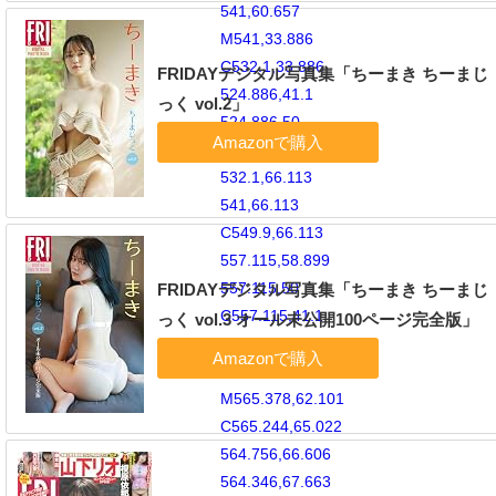
541,60.657
M541,33.886
C532.1,33.886
FRIDAYデジタル写真集「ちーまき ちーまじ
524.886,41.1
っく vol.2」
524.886,50
C524.886,58.899
532.1,66.113
541,66.113
C549.9,66.113
557.115,58.899
557.115,50
FRIDAYデジタル写真集「ちーまき ちーまじ
C557.115,41.1
っく vol.3 オール未公開100ページ完全版」
549.9,33.886
541,33.886
M565.378,62.101
C565.244,65.022
564.756,66.606
564.346,67.663