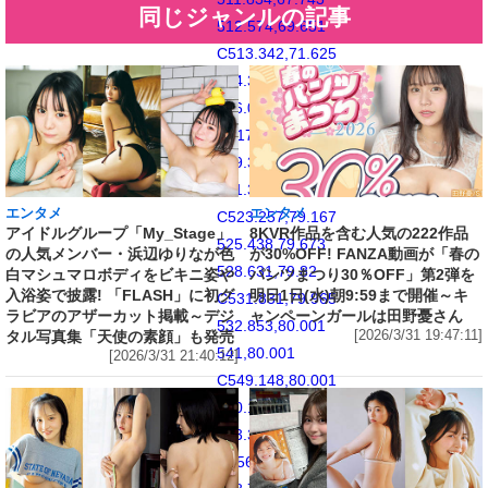
同じジャンルの記事
512.574,69.651
C513.342,71.625
514.368,73.296
516.035,74.965
C517.703,76.634
519.376,77.658
521.349,78.425
エンタメ
エンタメ
C523.257,79.167
アイドルグループ「My_Stage」
8KVR作品を含む人気の222作品
525.438,79.673
の人気メンバー・浜辺ゆりなが色
が30%OFF! FANZA動画が「春の
528.631,79.82
白マシュマロボディをビキニ姿や
パンツまつり30％OFF」第2弾を
入浴姿で披露! 「FLASH」に初グ
明日1日(水)朝9:59まで開催～キ
C531.831,79.965
ラビアのアザーカット掲載～デジ
ャンペーンガールは田野憂さん
532.853,80.001
タル写真集「天使の素顔」も発売
[2026/3/31 19:47:11]
541,80.001
[2026/3/31 21:40:12]
C549.148,80.001
550.169,79.965
553.369,79.82
C556.562,79.673