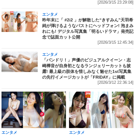
[2026/3/15 23:29:08]
エンタメ
昨年末に「 #2i2 」が解散した“きすみん”天羽希
純が弾けるようなバストにヘッドフォン! 泡まみ
れにも! デジタル写真集「明るいドラマ」発売記
念で誌面カット公開
[2026/3/15 12:45:34]
エンタメ
「バンドリ！」声優のビジュアルクイーン・志
崎樺音が自身初となるランジェリーカットも披
露! 最上級の肢体を惜しみなく魅せた1st写真集
の先行イメージカットが「FRIDAY」に掲載
[2026/3/12 22:36:14]
エンタメ
エンタメ