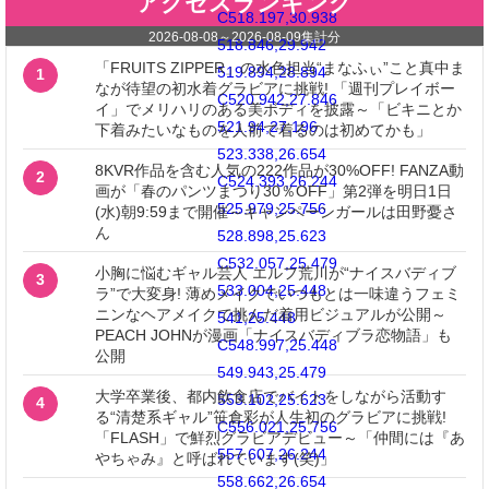
アクセスランキング
C518.197,30.938
2026-08-08
～
2026-08-09
集計分
518.846,29.942
「FRUITS ZIPPER」の水色担当“まなふぃ”こと真中ま
519.894,28.894
1
なが待望の初水着グラビアに挑戦! 「週刊プレイボー
C520.942,27.846
イ」でメリハリのある美ボディを披露～「ビキニとか
521.94,27.196
下着みたいなものを人前で着るのは初めてかも」
523.338,26.654
8KVR作品を含む人気の222作品が30%OFF! FANZA動
2
C524.393,26.244
画が「春のパンツまつり30％OFF」第2弾を明日1日
525.979,25.756
(水)朝9:59まで開催～キャンペーンガールは田野憂さ
ん
528.898,25.623
C532.057,25.479
小胸に悩むギャル芸人 エルフ荒川が“ナイスバディブ
3
533.004,25.448
ラ”で大変身! 薄めメイクでいつもとは一味違うフェミ
ニンなヘアメイクで挑んだ着用ビジュアルが公開～
541,25.448
PEACH JOHNが漫画「ナイスバディブラ恋物語」も
C548.997,25.448
公開
549.943,25.479
大学卒業後、都内飲食店でバイトをしながら活動す
553.102,25.623
4
る“清楚系ギャル”笹倉彩が人生初のグラビアに挑戦!
C556.021,25.756
「FLASH」で鮮烈グラビアデビュー～「仲間には『あ
557.607,26.244
やちゃみ』と呼ばれています(笑)」
558.662,26.654