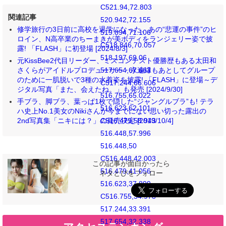
C521.94,72.803
関連記事
520.942,72.155
修学旅行の3日前に高校を退学になった、あの“悲運の事件”のヒ
519.894,71.106
ロイン、N高卒業のちーまきが美ボディをランジェリー姿で披
C518.846,70.057
露! 「FLASH」に初登場 [2024/8/3]
518.197,69.06
元KissBee2代目リーダー、ミスコンテスト優勝歴もある太田和
517.654,67.663
さくらがアイドルプロデューサー・永遠縁もあとしてグループ
のために一肌脱いで3種の水着姿を披露! 「FLASH」に登場～デ
C517.244,66.606
ジタル写真「また、会えたね。」も発売 [2024/9/30]
516.755,65.022
手ブラ、脚ブラ、葉っぱ1枚で隠した“ジャングルブラ”も! テラ
516.623,62.101
ハ史上No.1美女のNikiさんが今までにない思い切った露出の
C516.479,58.943
2nd写真集「ニキには？」の発売決定 [2019/10/4]
516.448,57.996
516.448,50
C516.448,42.003
この記事が面白かったら
516.479,41.056
ネタとぴをフォロー
516.623,37.899
C516.755,34.978
517.244,33.391
517.654,32.338