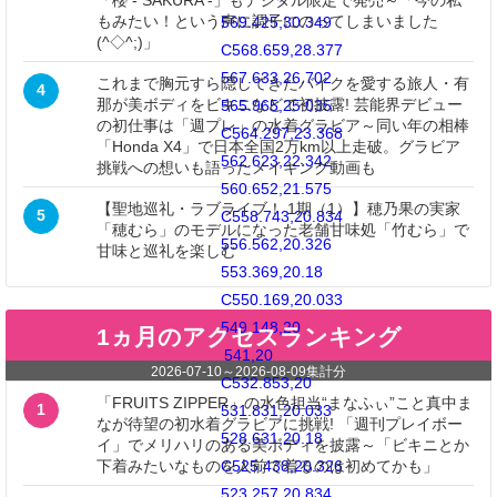
「櫻 - SAKURA -」もデジタル限定で発売～「今の私
もみたい！という声に調子にのってしまいました
569.425,30.349
(^◇^;)」
C568.659,28.377
567.633,26.702
これまで胸元すら隠してきたバイクを愛する旅人・有
4
那が美ボディをビキニなどで初披露! 芸能界デビュー
565.965,25.035
の初仕事は「週プレ」の水着グラビア～同い年の相棒
C564.297,23.368
「Honda X4」で日本全国2万km以上走破。グラビア
562.623,22.342
挑戦への想いも語ったメイキング動画も
560.652,21.575
【聖地巡礼・ラブライブ！ 1期（1）】穂乃果の実家
5
C558.743,20.834
「穂むら」のモデルになった老舗甘味処「竹むら」で
556.562,20.326
甘味と巡礼を楽しむ
553.369,20.18
C550.169,20.033
549.148,20
1ヵ月のアクセスランキング
541,20
2026-07-10
～
2026-08-09
集計分
C532.853,20
「FRUITS ZIPPER」の水色担当“まなふぃ”こと真中ま
1
531.831,20.033
なが待望の初水着グラビアに挑戦! 「週刊プレイボー
528.631,20.18
イ」でメリハリのある美ボディを披露～「ビキニとか
C525.438,20.326
下着みたいなものを人前で着るのは初めてかも」
523.257,20.834