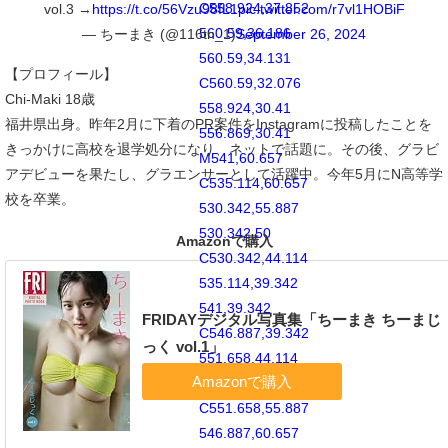
C558.924,37.852
vol.3 →
https://t.co/56Vzu98fL1
pic.twitter.com/r7vl1HOBiF
560.59,36.186
— ちーまき (@116tn_1)
September 26, 2024
560.59,34.131
【プロフィール】
C560.59,32.076
Chi-Maki 18歳
558.924,30.41
福井県出身。昨年2月に下着のPR案件をInstagramに投稿したことを
556.869,30.41
きっかけに高校を退学処分になり、ネットで話題に。その後、グラビ
M541,60.657
アデビューを果たし、グラエンサーとして活躍中。今年5月にN高等学
C535.114,60.657
校を卒業。
530.342,55.887
530.342,50
Amazonで購入
C530.342,44.114
535.114,39.342
541,39.342
FRIDAYデジタル写真集「ちーまき ちーまじ
C546.887,39.342
っく vol.1」
551.658,44.114
551.658,50
C551.658,55.887
546.887,60.657