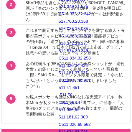
8KVR作品を含む人気の222作品が30%OFF! FANZA動
2
521.349,21.575
画が「春のパンツまつり30％OFF」第2弾を明日1日
C519.376,22.342
(水)朝9:59まで開催～キャンペーンガールは田野憂さ
ん
517.703,23.368
516.035,25.035
これまで胸元すら隠してきたバイクを愛する旅人・有
3
C514.368,26.702
那が美ボディをビキニなどで初披露! 芸能界デビュー
の初仕事は「週プレ」の水着グラビア～同い年の相棒
513.342,28.377
「Honda X4」で日本全国2万km以上走破。グラビア
512.574,30.349
挑戦への想いも語ったメイキング動画も
C511.834,32.258
あの桜樹ルイ(55)の28年ぶりの全裸ショットが「週刊
511.326,34.438
4
大衆」の袋とじに! 長らく絶版となっていた写真集
511.181,37.631
「櫻 - SAKURA -」もデジタル限定で発売～「今の私
C511.035,40.831
もみたい！という声に調子にのってしまいました
(^◇^;)」
511,41.851
511,50
お尻スポンサーも話題のNGなし破天荒アイドル・鈴
5
C511,58.147
木Mob.が初グラビアに挑戦! 「週プレ」に登場～「人
生初のグラビア!!!しかも5水着も着てます」。撮影の
511.035,59.17
裏側動画も公開
511.181,62.369
C511.326,65.562
511.834,67.743