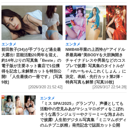
エンタメ
エンタメ
前田敦子(34)が手ブラなど過去最
NMB48卒業の上西怜が“アイドル
大露出! 芸能活動20周年を迎え、
界最高峰”美BODYを大胆胸開き
約14年ぶりの写真集「Beste」の
チャイナドレスや男装などのコス
電子版が主要ネット書店で1位獲
プレで披露! 写真集のタイトルが
得を記念し未解禁カットを特別公
「 #れーちゃんこれくしょん 」に
開! 「人生最後の一冊です」 [写真
決定、表紙・先行カット第2弾・
9枚]
特典写真も解禁 [写真10枚]
[2026/3/20 21:52:42]
[2026/3/17 22:54:28]
エンタメ
「ミス SPA!2025」グランプリ、声優としても
活動中の空見みあがマシュマロボディをこぼれ
そうな黒ランジェリーやクリーミーな泡まみれ
で披露! 人生初デジタル写真集「ミニマムボディ
のムチプニ妖精」発売記念で誌面カット公開