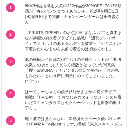
8KVR作品を含む人気の222作品が30%OFF! FANZA動
1
画が「春のパンツまつり30％OFF」第2弾を明日1日
(水)朝9:59まで開催～キャンペーンガールは田野憂さ
ん
「FRUITS ZIPPER」の水色担当“まなふぃ”こと真中ま
2
なが待望の初水着グラビアに挑戦! 「週刊プレイボー
イ」でメリハリのある美ボディを披露～「ビキニとか
下着みたいなものを人前で着るのは初めてかも」
あの桜樹ルイ(55)の28年ぶりの全裸ショットが「週刊
3
大衆」の袋とじに! 長らく絶版となっていた写真集
「櫻 - SAKURA -」もデジタル限定で発売～「今の私
もみたい！という声に調子にのってしまいました
(^◇^;)」
ぱーてぃーちゃんの信子(31)がまさかの初グラビアに
4
挑戦! 「FRIDAY」でおなじみのタイトなジーンズを脱
いだスキャンダラスなセクシーショットを衝撃の撮り
下ろし
地上波では見られない、新感覚セクシー女優バラエテ
5
ィ! FANZA TV初のオリジナル番組「東京スキャンダル