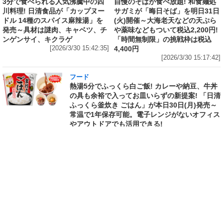
3分で食べられる人気沸騰中の四
自慢のそばが食べ放題! 和食麺処
川料理! 日清食品が「カップヌー
サガミが「晦日そば」を明日31日
ドル 14種のスパイス麻辣湯」を
(火)開催～大海老天などの天ぷら
発売～具材は謎肉、キャベツ、チ
や薬味などもついて税込2,200円!
ンゲンサイ、キクラゲ
「時間無制限」の挑戦枠は税込
[2026/3/30 15:42:35]
4,400円
[2026/3/30 15:17:42]
フード
熱湯5分でふっくら白ご飯! カレーや納豆、牛丼
の具も余裕で入ってお皿いらずの新提案! 「日清
ふっくら釜炊き ごはん」が本日30日(月)発売～
常温で1年保存可能。電子レンジがないオフィス
やアウトドアでも活用できる!
[2026/3/30 14:17:14]
ライフ
Amazon日替わりセール本日の5選! P&Gの香り
付けビーズ「レノアオードリュクス イノセント
リリー＆ジャスミンの香り 詰め替え 920mL」
は27%OFF、アイリスオーヤマ「防災セット 1
人用31点」は32%OFFなど
[2026/3/30 14:06:08]