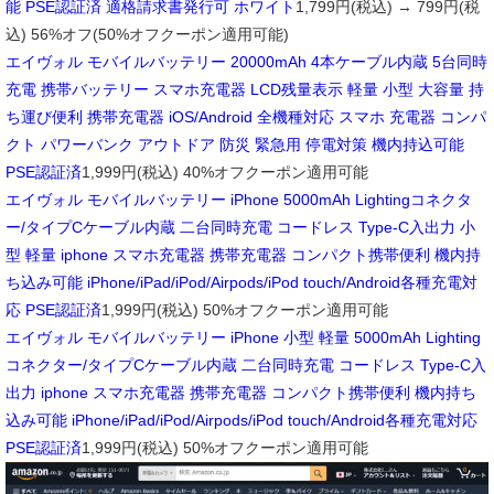
能 PSE認証済 適格請求書発行可 ホワイト
1,799円(税込) → 799円(税
込) 56%オフ(50%オフクーポン適用可能)
エイヴォル モバイルバッテリー 20000mAh 4本ケーブル内蔵 5台同時
充電 携帯バッテリー スマホ充電器 LCD残量表示 軽量 小型 大容量 持
ち運び便利 携帯充電器 iOS/Android 全機種対応 スマホ 充電器 コンパ
クト パワーバンク アウトドア 防災 緊急用 停電対策 機内持込可能
PSE認証済
1,999円(税込) 40%オフクーポン適用可能
エイヴォル モバイルバッテリー iPhone 5000mAh Lightingコネクタ
ー/タイプCケーブル内蔵 二台同時充電 コードレス Type-C入出力 小
型 軽量 iphone スマホ充電器 携帯充電器 コンパクト携帯便利 機内持
ち込み可能 iPhone/iPad/iPod/Airpods/iPod touch/Android各種充電対
応 PSE認証済
1,999円(税込) 50%オフクーポン適用可能
エイヴォル モバイルバッテリー iPhone 小型 軽量 5000mAh Lighting
コネクター/タイプCケーブル内蔵 二台同時充電 コードレス Type-C入
出力 iphone スマホ充電器 携帯充電器 コンパクト携帯便利 機内持ち
込み可能 iPhone/iPad/iPod/Airpods/iPod touch/Android各種充電対応
PSE認証済
1,999円(税込) 50%オフクーポン適用可能