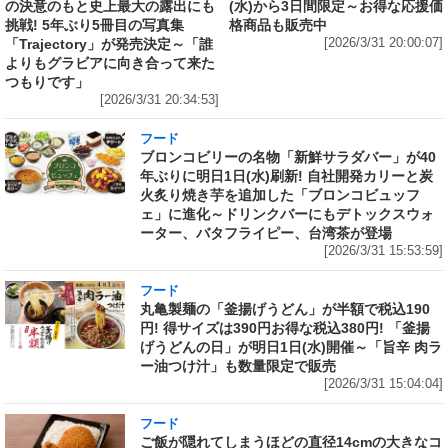
の決意のもと史上最大の露出にも
(水)から3日間限定～お得な応援価
挑戦! 5年ぶり5冊目の写真集
格商品も販売中
「Trajectory」が発売決定～「誰
[2026/3/31 20:00:07]
よりもグラビアに向き合って来た
つもりです」
[2026/3/31 20:34:53]
フード
ブロンコビリーの名物「新鮮サラダバー」が40
年ぶりに明日1日(水)刷新! 自社開発カリーと炭
火炙り焼き芋を追加した「ブロンコビュッフ
ェ」に進化～ドリンクバーにもデトックスウォ
ーター、バタフライピー、台湾茶が登場
[2026/3/31 15:53:59]
フード
丸亀製麺の「釜揚げうどん」が半額で税込190
円! 得サイズは390円お得な税込380円! 「釜揚
げうどんの日」が明日1日(水)開催～「旨辛 肉ラ
ー油つけ汁」も数量限定で販売
[2026/3/31 15:04:04]
フード
ご飯が隠れてしまうほどの直径14cmの大きなコ