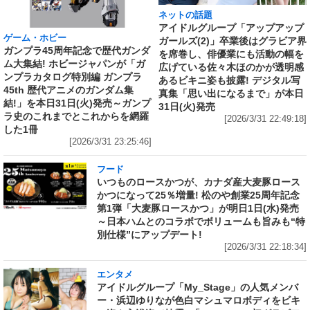
ネットの話題
アイドルグループ「アップアップ
ゲーム・ホビー
ガールズ(2)」卒業後はグラビア界
ガンプラ45周年記念で歴代ガンダ
を席巻し、俳優業にも活動の幅を
ム大集結! ホビージャパンが「ガ
広げている佐々木ほのかが透明感
ンプラカタログ特別編 ガンプラ
あるビキニ姿も披露! デジタル写
45th 歴代アニメのガンダム集
真集「思い出になるまで」が本日
結!」を本日31日(火)発売～ガンプ
31日(火)発売
ラ史のこれまでとこれからを網羅
[2026/3/31 22:49:18]
した1冊
[2026/3/31 23:25:46]
フード
いつものロースかつが、カナダ産大麦豚ロース
かつになって25％増量! 松のや創業25周年記念
第1弾「大麦豚ロースかつ」が明日1日(水)発売
～日本ハムとのコラボでボリュームも旨みも“特
別仕様”にアップデート!
[2026/3/31 22:18:34]
エンタメ
アイドルグループ「My_Stage」の人気メンバ
ー・浜辺ゆりなが色白マシュマロボディをビキ