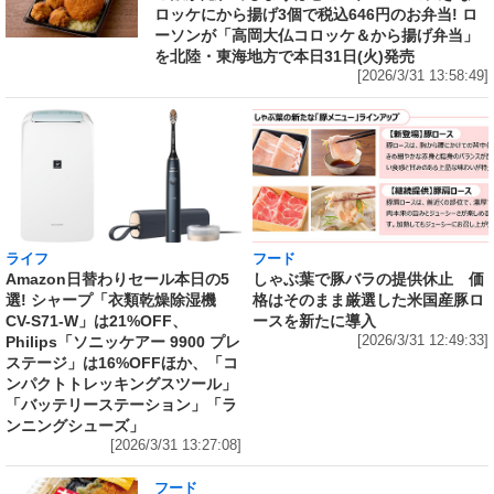
ロッケにから揚げ3個で税込646円のお弁当! ロ
ーソンが「高岡大仏コロッケ＆から揚げ弁当」
を北陸・東海地方で本日31日(火)発売
[2026/3/31 13:58:49]
ライフ
フード
Amazon日替わりセール本日の5
しゃぶ葉で豚バラの提供休止 価
選! シャープ「衣類乾燥除湿機
格はそのまま厳選した米国産豚ロ
CV-S71-W」は21%OFF、
ースを新たに導入
Philips「ソニッケアー 9900 プレ
[2026/3/31 12:49:33]
ステージ」は16%OFFほか、「コ
ンパクトトレッキングスツール」
「バッテリーステーション」「ラ
ンニングシューズ」
[2026/3/31 13:27:08]
フード