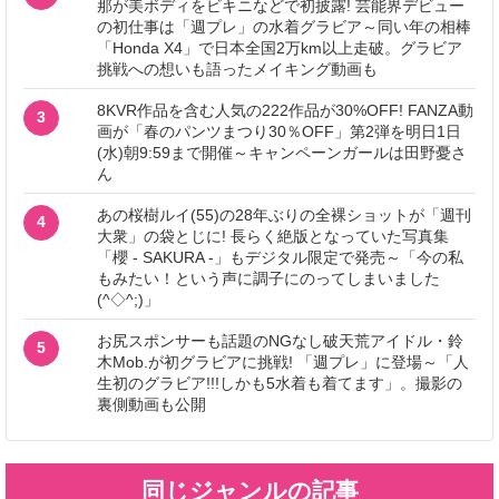
那が美ボディをビキニなどで初披露! 芸能界デビュー
の初仕事は「週プレ」の水着グラビア～同い年の相棒
「Honda X4」で日本全国2万km以上走破。グラビア
挑戦への想いも語ったメイキング動画も
8KVR作品を含む人気の222作品が30%OFF! FANZA動
3
画が「春のパンツまつり30％OFF」第2弾を明日1日
(水)朝9:59まで開催～キャンペーンガールは田野憂さ
ん
あの桜樹ルイ(55)の28年ぶりの全裸ショットが「週刊
4
大衆」の袋とじに! 長らく絶版となっていた写真集
「櫻 - SAKURA -」もデジタル限定で発売～「今の私
もみたい！という声に調子にのってしまいました
(^◇^;)」
お尻スポンサーも話題のNGなし破天荒アイドル・鈴
5
木Mob.が初グラビアに挑戦! 「週プレ」に登場～「人
生初のグラビア!!!しかも5水着も着てます」。撮影の
裏側動画も公開
同じジャンルの記事