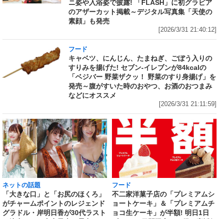
ニ姿や入浴姿で披露! 「FLASH」に初グラビア
のアザーカット掲載～デジタル写真集「天使の
素顔」も発売
[2026/3/31 21:40:12]
フード
キャベツ、にんじん、たまねぎ、ごぼう入りの
すりみを揚げた! セブン‐イレブンが84kcalの
「ベジバー 野菜ザクッ！ 野菜のすり身揚げ」を
発売～腹がすいた時のおやつ、お酒のおつまみ
などにオススメ
[2026/3/31 21:11:59]
ネットの話題
フード
「大きな口」と「お尻のほくろ」
不二家洋菓子店の「プレミアムシ
がチャームポイントのレジェンド
ョートケーキ」＆「プレミアムチ
グラドル・岸明日香が30代ラスト
ョコ生ケーキ」が半額! 明日1日