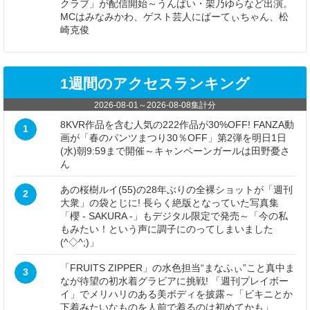
クラブ」が配信開始～うんぱい・架乃ゆらなど出演。
MCはみなみかわ、ゲスト芸人にぱーてぃちゃん、松
崎克俊
1週間のアクセスランキング
2026-08-01
～
2026-08-08
集計分
8KVR作品を含む人気の222作品が30%OFF! FANZA動
1
画が「春のパンツまつり30％OFF」第2弾を明日1日
(水)朝9:59まで開催～キャンペーンガールは田野憂さ
ん
あの桜樹ルイ(55)の28年ぶりの全裸ショットが「週刊
2
大衆」の袋とじに! 長らく絶版となっていた写真集
「櫻 - SAKURA -」もデジタル限定で発売～「今の私
もみたい！という声に調子にのってしまいました
(^◇^;)」
「FRUITS ZIPPER」の水色担当“まなふぃ”こと真中ま
3
なが待望の初水着グラビアに挑戦! 「週刊プレイボー
イ」でメリハリのある美ボディを披露～「ビキニとか
下着みたいなものを人前で着るのは初めてかも」