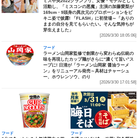
ミス中央2022グランプリ、女優・モデルとして
活動し、「ミスコンの悪魔」主演の加藤愛梨が
169cm・9頭身の異次元のプロポーションをビ
キニ姿で披露! 「FLASH」に初登場～「ありの
ままの自分を見てもらいたい。そんな気持ちが
芽生えました」
[2026/3/30 18:05:06]
フード
ラーメン山岡家監修で創業から変わらぬ伝統の
味を再現したカップ麺がさらに“濃くて旨い”ス
ープに! 日清が「ラーメン山岡家 醤油ラーメ
ン」をリニューアル発売～具材はチャーシュ
ー、ホウレンソウ、のり
[2026/3/30 17:01:58]
フード
フード