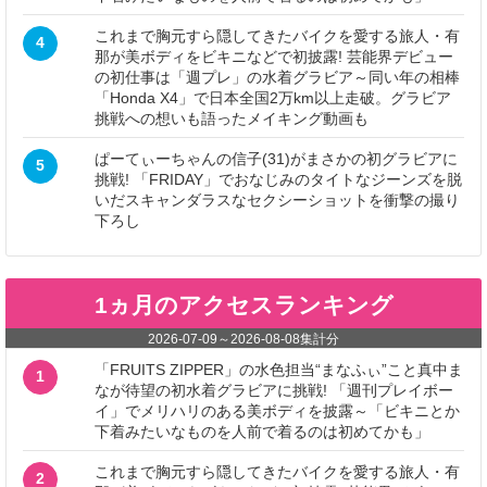
これまで胸元すら隠してきたバイクを愛する旅人・有
4
那が美ボディをビキニなどで初披露! 芸能界デビュー
の初仕事は「週プレ」の水着グラビア～同い年の相棒
「Honda X4」で日本全国2万km以上走破。グラビア
挑戦への想いも語ったメイキング動画も
ぱーてぃーちゃんの信子(31)がまさかの初グラビアに
5
挑戦! 「FRIDAY」でおなじみのタイトなジーンズを脱
いだスキャンダラスなセクシーショットを衝撃の撮り
下ろし
1ヵ月のアクセスランキング
2026-07-09
～
2026-08-08
集計分
「FRUITS ZIPPER」の水色担当“まなふぃ”こと真中ま
1
なが待望の初水着グラビアに挑戦! 「週刊プレイボー
イ」でメリハリのある美ボディを披露～「ビキニとか
下着みたいなものを人前で着るのは初めてかも」
これまで胸元すら隠してきたバイクを愛する旅人・有
2