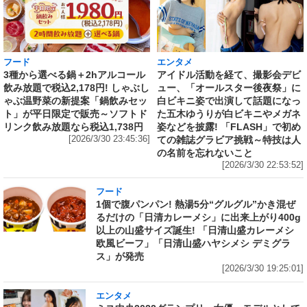
フード
エンタメ
3種から選べる鍋＋2hアルコール
アイドル活動を経て、撮影会デビ
飲み放題で税込2,178円! しゃぶし
ュー、「オールスター後夜祭」に
ゃぶ温野菜の新提案「鍋飲みセッ
白ビキニ姿で出演して話題になっ
ト」が平日限定で販売～ソフトド
た五木ゆうりが白ビキニやメガネ
リンク飲み放題なら税込1,738円
姿などを披露! 「FLASH」で初め
[2026/3/30 23:45:36]
ての雑誌グラビア挑戦～特技は人
の名前を忘れないこと
[2026/3/30 22:53:52]
フード
1個で腹パンパン! 熱湯5分“グルグル”かき混ぜ
るだけの「日清カレーメシ」に出来上がり400g
以上の山盛サイズ誕生! 「日清山盛カレーメシ
欧風ビーフ」「日清山盛ハヤシメシ デミグラ
ス」が発売
[2026/3/30 19:25:01]
エンタメ