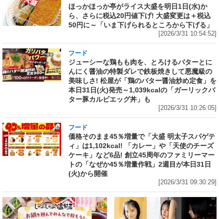
ほっかほっか亭がライス大盛を明日1日(水)か
ら、さらに税込20円値下げ! 大盛変更は＋税込
50円に～「いま下げられるところから下げる」
[2026/3/31 10:54:52]
フード
ジューシーな鶏もも肉を、とろけるバターとに
んにく醤油の特製ダレで鉄板焼きして悪魔級の
美味しさ! 松屋が「鶏のバター醤油炒め定食」を
本日31日(火)発売～1,039kcalの「ガーリックバ
ター豚カルビエッグ丼」も
[2026/3/31 10:26:05]
フード
価格そのまま45％増量で「大盛 明太子スパゲテ
ィ」は1,102kcal! 「カレー」や「天使のチーズ
ケーキ」など6品! 創立45周年のファミリーマー
トの「なぜか45％増量作戦」2週目が本日31日
(火)から開催
[2026/3/31 09:30:29]