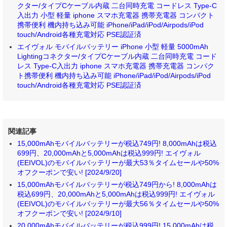
クター/タイプCケーブル内蔵 二台同時充電 コードレス Type-C
入出力 小型 軽量 iphone スマホ充電器 携帯充電器 コンパクト
携帯便利 機内持ち込み可能 iPhone/iPad/iPod/Airpods/iPod
touch/Android各種充電対応 PSE認証済
エイヴォル モバイルバッテリー iPhone 小型 軽量 5000mAh
Lightingコネクター/タイプCケーブル内蔵 二台同時充電 コード
レス Type-C入出力 iphone スマホ充電器 携帯充電器 コンパク
ト携帯便利 機内持ち込み可能 iPhone/iPad/iPod/Airpods/iPod
touch/Android各種充電対応 PSE認証済
関連記事
15,000mAhモバイルバッテリーが税込749円! 8,000mAhは税込
699円、20,000mAhと5,000mAhは税込999円! エイヴォル
(EEIVOL)のモバイルバッテリーが最大53％タイムセールや50%
オフクーポンで安い! [2024/9/20]
15,000mAhモバイルバッテリーが税込749円から! 8,000mAhは
税込699円、20,000mAhと5,000mAhは税込999円! エイヴォル
(EEIVOL)のモバイルバッテリーが最大56％タイムセールや50%
オフクーポンで安い! [2024/9/10]
20,000mAhモバイルバッテリーが税込999円! 15,000mAhは税