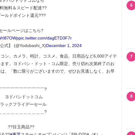
ヨドバシドットコムなら
6
料無料＆スピード配達??
ゴールドポイント還元???
セールページはこちら?
dtWrl87OWp
pic.twitter.com/dagETD3F7r
】 (@Yodobashi_X)
December 1, 2024
ソコン、カメラ、時計、コスメ、食品、日用品など6,000アイテ
7
います。ヨドバシ・ドット・コム限定、売り切れ次第終了のお
では、「数に限りがございますので、ぜひお見逃しなく、お早
￣￣￣￣￣￣￣￣￣￣￣?
8
ヨドバシドットコム
ラックフライデーセール
＿＿＿＿＿＿＿＿＿＿＿?
??目玉商品??
る??
#東芝
スチームオーブンレンジ「ER-D70A（K）」