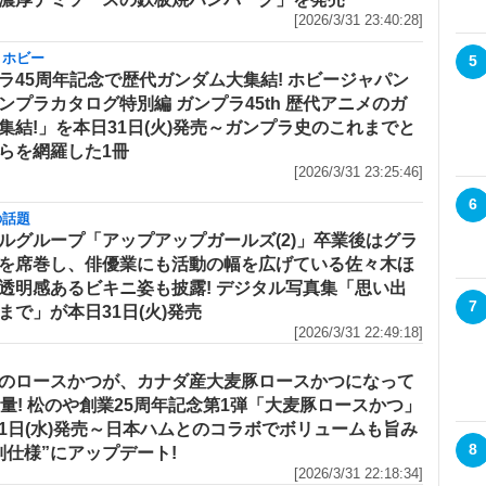
[2026/3/31 23:40:28]
・ホビー
5
ラ45周年記念で歴代ガンダム大集結! ホビージャパン
ンプラカタログ特別編 ガンプラ45th 歴代アニメのガ
集結!」を本日31日(火)発売～ガンプラ史のこれまでと
らを網羅した1冊
[2026/3/31 23:25:46]
6
の話題
ルグループ「アップアップガールズ(2)」卒業後はグラ
を席巻し、俳優業にも活動の幅を広げている佐々木ほ
透明感あるビキニ姿も披露! デジタル写真集「思い出
7
まで」が本日31日(火)発売
[2026/3/31 22:49:18]
のロースかつが、カナダ産大麦豚ロースかつになって
増量! 松のや創業25周年記念第1弾「大麦豚ロースかつ」
1日(水)発売～日本ハムとのコラボでボリュームも旨み
8
別仕様”にアップデート!
[2026/3/31 22:18:34]