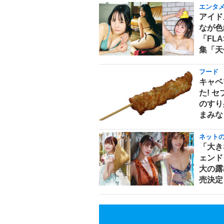
エンタ
アイド
なが色
「FL
集「天
フード
キャベ
た! 
のすり
まみな
ネット
「大き
ェンド
大の露
売決定