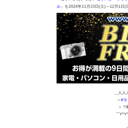
ル
」を2024年11月23日(土)～12月1
＿人人
＞
#
＞ ?
￣Y^Y^