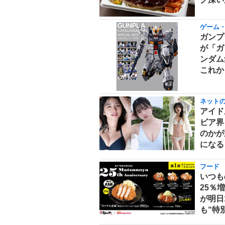
ゲーム
ガンプ
が「ガ
ンダム
これか
ネット
アイド
ビア界
のかが
になる
フード
いつも
25％
が明日
も“特