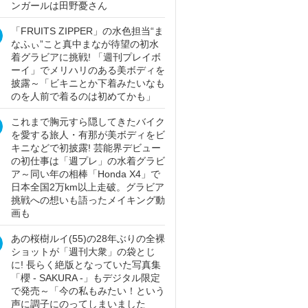
ンガールは田野憂さん
「FRUITS ZIPPER」の水色担当“ま
なふぃ”こと真中まなが待望の初水
着グラビアに挑戦! 「週刊プレイボ
ーイ」でメリハリのある美ボディを
披露～「ビキニとか下着みたいなも
のを人前で着るのは初めてかも」
これまで胸元すら隠してきたバイク
を愛する旅人・有那が美ボディをビ
キニなどで初披露! 芸能界デビュー
の初仕事は「週プレ」の水着グラビ
ア～同い年の相棒「Honda X4」で
日本全国2万km以上走破。グラビア
挑戦への想いも語ったメイキング動
画も
あの桜樹ルイ(55)の28年ぶりの全裸
ショットが「週刊大衆」の袋とじ
に! 長らく絶版となっていた写真集
「櫻 - SAKURA -」もデジタル限定
で発売～「今の私もみたい！という
声に調子にのってしまいました