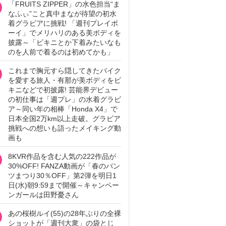
「FRUITS ZIPPER」の水色担当“ま
なふぃ”こと真中まなが待望の初水
着グラビアに挑戦! 「週刊プレイボ
ーイ」でメリハリのある美ボディを
披露～「ビキニとか下着みたいなも
のを人前で着るのは初めてかも」
これまで胸元すら隠してきたバイク
を愛する旅人・有那が美ボディをビ
キニなどで初披露! 芸能界デビュー
の初仕事は「週プレ」の水着グラビ
ア～同い年の相棒「Honda X4」で
日本全国2万km以上走破。グラビア
挑戦への想いも語ったメイキング動
画も
8KVR作品を含む人気の222作品が
30%OFF! FANZA動画が「春のパン
ツまつり30％OFF」第2弾を明日1
日(水)朝9:59まで開催～キャンペー
ンガールは田野憂さん
あの桜樹ルイ(55)の28年ぶりの全裸
ショットが「週刊大衆」の袋とじ