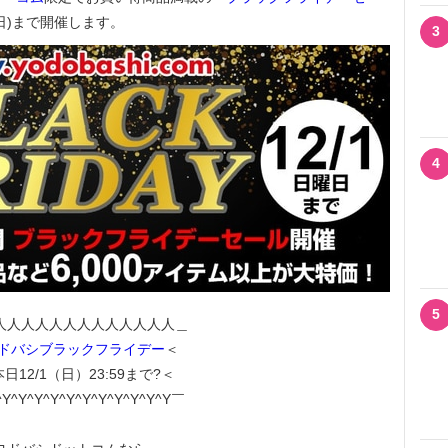
日(日)まで開催します。
3
4
5
人人人人人人人人人人人人人＿
ヨドバシブラックフライデー
＜
本日12/1（日）23:59まで?＜
Y^Y^Y^Y^Y^Y^Y^Y^Y^Y^Y￣