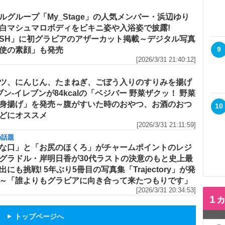
メ
ルグループ「My_Stage」の人気メンバー・浜辺ゆり
白マシュマロボディをビキニ姿や入浴姿で披露!
ASH」に初グラビアのアザーカット掲載～デジタル写真
9
使の素顔」も発売
[2026/3/31 21:40:12]
ツ、にんじん、たまねぎ、ごぼう入りのすりみを揚げ
セブン‐イレブンが84kcalの「ベジバー 野菜ザクッ！ 野菜
身揚げ」を発売～腹がすいた時のおやつ、お酒のおつ
10
どにオススメ
[2026/3/31 21:11:59]
の話題
な口」と「お尻のほくろ」がチャームポイントのレジ
グラドル・岸明日香が30代ラストの決意のもと史上最
出にも挑戦! 5年ぶり5冊目の写真集「Trajectory」が発
～「誰よりもグラビアに向き合って来たつもりです」
[2026/3/31 20:34:53]
1
トップページへ
▲