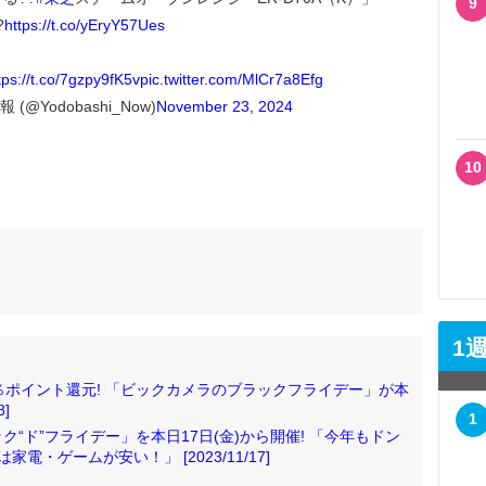
9
?
https://t.co/yEryY57Ues
tps://t.co/7gzpy9fK5v
pic.twitter.com/MlCr7a8Efg
@Yodobashi_Now)
November 23, 2024
10
1
％ポイント還元! 「ビックカメラのブラックフライデー」が本
]
1
“ド”フライデー」を本日17日(金)から開催! 「今年もドン
電・ゲームが安い！」 [2023/11/17]