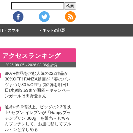
IT・スマホ
ネットの話題
アクセスランキング
2026-08-05
～
2026-08-06
集計分
8KVR作品を含む人気の222作品が
30%OFF! FANZA動画が「春のパン
ツまつり30％OFF」第2弾を明日1
日(水)朝9:59まで開催～キャンペー
ンガールは田野憂さん
通常の5.6倍以上、ビッグの2.3倍以
上! セブン‐イレブンが「Happyプッ
チンプリン 380g」を販売～もちろ
んプッチンして、お皿に移してプル
ル～ンと楽しめる