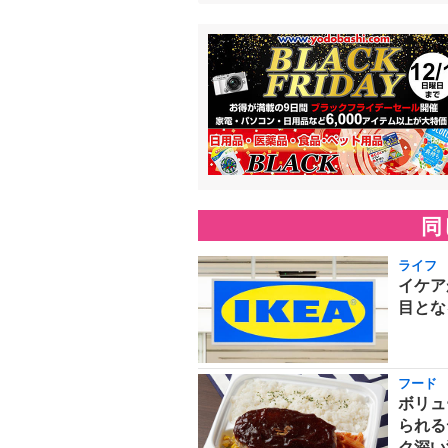
同
ライフ
イケア
目とな
フード
ボリュ
られる
ク深い