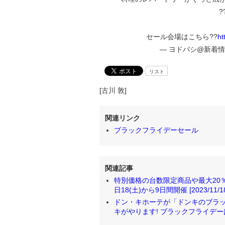
?
セール会場はこちら??
ht
— ヨドバシ@新着情報 (
リスト
[古川 敦]
関連リンク
ブラックフライデーセール
関連記事
特別価格の台数限定商品や最大20
日18(土)から9日間開催 [2023/11/18
ドン・キホーテが「ドンキのブラック
キがやります! ブラックフライデーは家