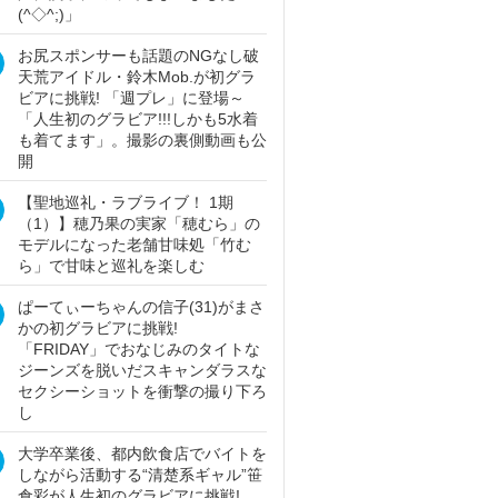
(^◇^;)」
お尻スポンサーも話題のNGなし破
天荒アイドル・鈴木Mob.が初グラ
ビアに挑戦! 「週プレ」に登場～
「人生初のグラビア!!!しかも5水着
も着てます」。撮影の裏側動画も公
開
【聖地巡礼・ラブライブ！ 1期
（1）】穂乃果の実家「穂むら」の
モデルになった老舗甘味処「竹む
ら」で甘味と巡礼を楽しむ
ぱーてぃーちゃんの信子(31)がまさ
かの初グラビアに挑戦!
「FRIDAY」でおなじみのタイトな
ジーンズを脱いだスキャンダラスな
セクシーショットを衝撃の撮り下ろ
し
大学卒業後、都内飲食店でバイトを
しながら活動する“清楚系ギャル”笹
倉彩が人生初のグラビアに挑戦!