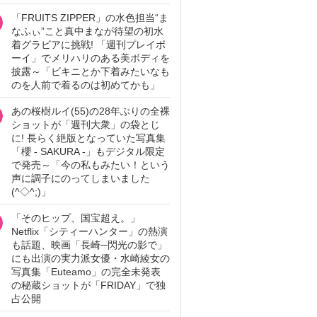
「FRUITS ZIPPER」の水色担当“ま
なふぃ”こと真中まなが待望の初水
着グラビアに挑戦! 「週刊プレイボ
ーイ」でメリハリのある美ボディを
披露～「ビキニとか下着みたいなも
のを人前で着るのは初めてかも」
あの桜樹ルイ(55)の28年ぶりの全裸
ショットが「週刊大衆」の袋とじ
に! 長らく絶版となっていた写真集
「櫻 - SAKURA -」もデジタル限定
で発売～「今の私もみたい！という
声に調子にのってしまいました
(^◇^;)」
「そのヒップ、国宝超え。」
Netflix「シティーハンター」の熱演
も話題、映画「長崎─閃光の影で」
にも出演の実力派女優・水崎綾女の
写真集「Euteamo」の完全未発表
の秘蔵ショットが「FRIDAY」で独
占公開