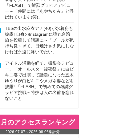
「FLASH」で鮮烈グラビアデビュ
ー～「仲間には『あやちゃみ』と呼
ばれています(笑)」
TBSの出水麻衣アナ(40)が水着姿も
披露! 自身のInstagramに弾丸台湾
旅を投稿して話題に～「プールが気
持ち良すぎて、日焼けさえ気にしな
ければ永遠に泳いでたい」
アイドル活動を経て、撮影会デビュ
ー、「オールスター後夜祭」に白ビ
キニ姿で出演して話題になった五木
ゆうりが白ビキニやメガネ姿などを
披露! 「FLASH」で初めての雑誌グ
ラビア挑戦～特技は人の名前を忘れ
ないこと
ヵ月のアクセスランキング
2026-07-07
～
2026-08-06
集計分