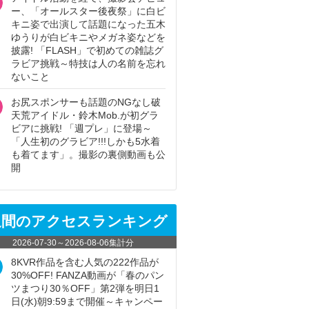
ー、「オールスター後夜祭」に白ビ
キニ姿で出演して話題になった五木
ゆうりが白ビキニやメガネ姿などを
披露! 「FLASH」で初めての雑誌グ
ラビア挑戦～特技は人の名前を忘れ
ないこと
お尻スポンサーも話題のNGなし破
天荒アイドル・鈴木Mob.が初グラ
ビアに挑戦! 「週プレ」に登場～
「人生初のグラビア!!!しかも5水着
も着てます」。撮影の裏側動画も公
開
週間のアクセスランキング
2026-07-30
～
2026-08-06
集計分
8KVR作品を含む人気の222作品が
30%OFF! FANZA動画が「春のパン
ツまつり30％OFF」第2弾を明日1
日(水)朝9:59まで開催～キャンペー