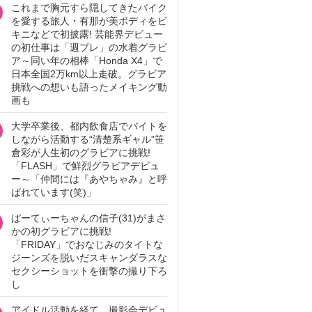
これまで胸元すら隠してきたバイク
を愛する旅人・有那が美ボディをビ
キニなどで初披露! 芸能界デビュー
の初仕事は「週プレ」の水着グラビ
ア～同い年の相棒「Honda X4」で
日本全国2万km以上走破。グラビア
挑戦への想いも語ったメイキング動
画も
大学卒業後、都内飲食店でバイトを
しながら活動する“清楚系ギャル”笹
倉彩が人生初のグラビアに挑戦!
「FLASH」で鮮烈グラビアデビュ
ー～「仲間には『あやちゃみ』と呼
ばれています(笑)」
ぱーてぃーちゃんの信子(31)がまさ
かの初グラビアに挑戦!
「FRIDAY」でおなじみのタイトな
ジーンズを脱いだスキャンダラスな
セクシーショットを衝撃の撮り下ろ
し
アイドル活動を経て、撮影会デビュ