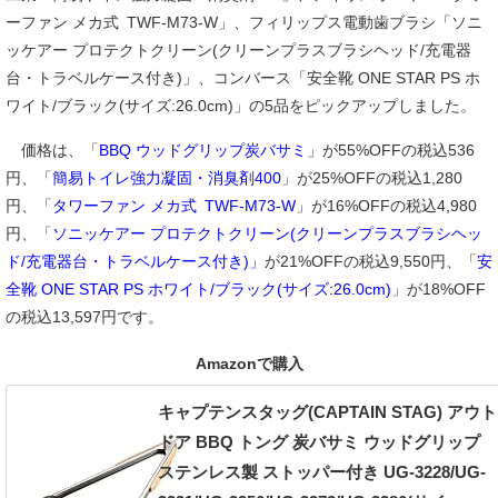
ーファン メカ式 TWF-M73-W」、フィリップス電動歯ブラシ「ソニ
ッケアー プロテクトクリーン(クリーンプラスブラシヘッド/充電器
台・トラベルケース付き)」、コンバース「安全靴 ONE STAR PS ホ
ワイト/ブラック(サイズ:26.0cm)」の5品をピックアップしました。
価格は、「
BBQ ウッドグリップ炭バサミ
」が55%OFFの税込536
円、「
簡易トイレ強力凝固・消臭剤400
」が25%OFFの税込1,280
円、「
タワーファン メカ式 TWF-M73-W
」が16%OFFの税込4,980
円、「
ソニッケアー プロテクトクリーン(クリーンプラスブラシヘッ
ド/充電器台・トラベルケース付き)」
が21%OFFの税込9,550円、「
安
全靴 ONE STAR PS ホワイト/ブラック(サイズ:26.0cm)
」が18%OFF
の税込13,597円です。
Amazonで購入
キャプテンスタッグ(CAPTAIN STAG) アウト
ドア BBQ トング 炭バサミ ウッドグリップ
ステンレス製 ストッパー付き UG-3228/UG-