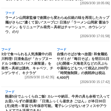
ままの自分を見てもらいたい。そんな気持ちが
芽生えました」
[2026/3/30 18:05:06]
フード
ラーメン山岡家監修で創業から変わらぬ伝統の
味を再現したカップ麺がさらに“濃くて旨い”ス
ープに! 日清が「ラーメン山岡家 醤油ラーメ
ン」をリニューアル発売～具材はチャーシュ
ー、ホウレンソウ、のり
[2026/3/30 17:01:58]
フード
フード
3分で食べられる人気沸騰中の四
自慢のそばが食べ放題! 和食麺処
川料理! 日清食品が「カップヌー
サガミが「晦日そば」を明日31日
ドル 14種のスパイス麻辣湯」を
(火)開催～大海老天などの天ぷら
発売～具材は謎肉、キャベツ、チ
や薬味などもついて税込2,200円!