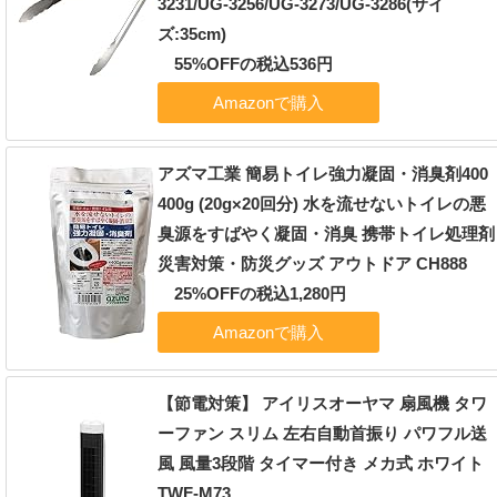
3231/UG-3256/UG-3273/UG-3286(サイ
ズ:35cm)
55%OFFの税込536円
アズマ工業 簡易トイレ強力凝固・消臭剤400
400g (20g×20回分) 水を流せないトイレの悪
臭源をすばやく凝固・消臭 携帯トイレ処理剤
災害対策・防災グッズ アウトドア CH888
25%OFFの税込1,280円
【節電対策】 アイリスオーヤマ 扇風機 タワ
ーファン スリム 左右自動首振り パワフル送
風 風量3段階 タイマー付き メカ式 ホワイト
TWF-M73