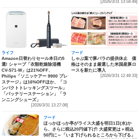
[2026/3/31 13:58:49]
ライフ
フード
Amazon日替わりセール本日の5
しゃぶ葉で豚バラの提供休止 価
選! シャープ「衣類乾燥除湿機
格はそのまま厳選した米国産豚ロ
CV-S71-W」は21%OFF、
ースを新たに導入
Philips「ソニッケアー 9900 プレ
[2026/3/31 12:49:33]
ステージ」は16%OFFほか、「コ
ンパクトトレッキングスツール」
「バッテリーステーション」「ラ
ンニングシューズ」
[2026/3/31 13:27:08]
フード
ほっかほっか亭がライス大盛を明日1日(水)か
ら、さらに税込20円値下げ! 大盛変更は＋税込
50円に～「いま下げられるところから下げる」