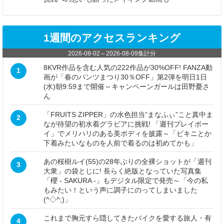
1週間のアクセスランキング
2026-08-02
～
2026-08-09
集計分
8KVR作品を含む人気の222作品が30%OFF! FANZA動
1
画が「春のパンツまつり30％OFF」第2弾を明日1日
(水)朝9:59まで開催～キャンペーンガールは田野憂さ
ん
「FRUITS ZIPPER」の水色担当“まなふぃ”こと真中ま
2
なが待望の初水着グラビアに挑戦! 「週刊プレイボー
イ」でメリハリのある美ボディを披露～「ビキニとか
下着みたいなものを人前で着るのは初めてかも」
あの桜樹ルイ(55)の28年ぶりの全裸ショットが「週刊
3
大衆」の袋とじに! 長らく絶版となっていた写真集
「櫻 - SAKURA -」もデジタル限定で発売～「今の私
もみたい！という声に調子にのってしまいました
(^◇^;)」
これまで胸元すら隠してきたバイクを愛する旅人・有
4