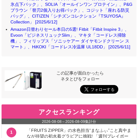
氷点下パック」、SOLIA「オールインワン プロテイン」、P&G
ブラウン「替刃2個入りお得パック」、コジット「座れる防災
バッグ」、CITIZEN「シチズンコレクション『TSUYOSA』
Collection」 [2025/6/12]
Amazon日替わりセール本日の5選! Fitbit「Fitbit Inspire 3」、
Evoon「ビジネスリュックSlim」、マキタ「コードレス掃除
機」、フィリップス「ソニッケアー ダイヤモンドクリーン ス
マート」、HiKOKI「コードレス冷温庫 UL18DD」 [2025/6/11]
この記事が面白かったら
ネタとぴをフォロー
アクセスランキング
2026-08-08
～
2026-08-09
集計分
「FRUITS ZIPPER」の水色担当“まなふぃ”こと真中ま
1
なが待望の初水着グラビアに挑戦! 「週刊プレイボー