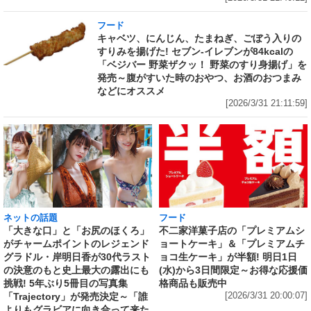
フード
キャベツ、にんじん、たまねぎ、ごぼう入りの
すりみを揚げた! セブン‐イレブンが84kcalの
「ベジバー 野菜ザクッ！ 野菜のすり身揚げ」を
発売～腹がすいた時のおやつ、お酒のおつまみ
などにオススメ
[2026/3/31 21:11:59]
ネットの話題
フード
「大きな口」と「お尻のほくろ」
不二家洋菓子店の「プレミアムシ
がチャームポイントのレジェンド
ョートケーキ」＆「プレミアムチ
グラドル・岸明日香が30代ラスト
ョコ生ケーキ」が半額! 明日1日
の決意のもと史上最大の露出にも
(水)から3日間限定～お得な応援価
挑戦! 5年ぶり5冊目の写真集
格商品も販売中
「Trajectory」が発売決定～「誰
[2026/3/31 20:00:07]
よりもグラビアに向き合って来た