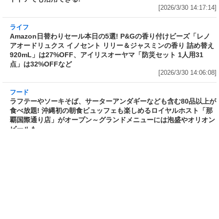
ンゲンサイ、キクラゲ
「時間無制限」の挑戦枠は税込
[2026/3/30 15:42:35]
4,400円
[2026/3/30 15:17:42]
フード
熱湯5分でふっくら白ご飯! カレーや納豆、牛丼
の具も余裕で入ってお皿いらずの新提案! 「日清
ふっくら釜炊き ごはん」が本日30日(月)発売～
常温で1年保存可能。電子レンジがないオフィス
やアウトドアでも活用できる!
[2026/3/30 14:17:14]
ライフ
Amazon日替わりセール本日の5選! P&Gの香り
付けビーズ「レノアオードリュクス イノセント
リリー＆ジャスミンの香り 詰め替え 920mL」
は27%OFF、アイリスオーヤマ「防災セット 1
人用31点」は32%OFFなど
[2026/3/30 14:06:08]
フード
ラフテーやソーキそば、サーターアンダギーな
ども含む80品以上が食べ放題! 沖縄初の朝食ビ