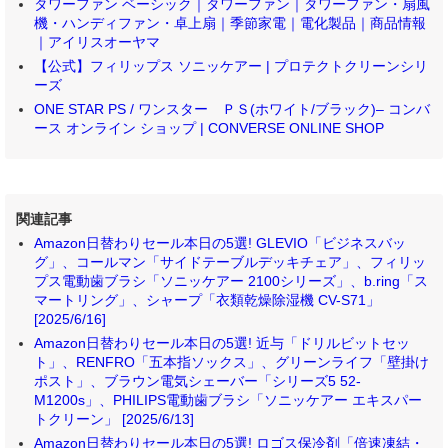
タワーファン ベーシック｜タワーファン｜タワーファン・扇風
機・ハンディファン・卓上扇｜季節家電｜電化製品｜商品情報
｜アイリスオーヤマ
【公式】フィリップス ソニッケアー | プロテクトクリーンシリ
ーズ
ONE STAR PS / ワンスター ＰＳ(ホワイト/ブラック)– コンバ
ース オンライン ショップ | CONVERSE ONLINE SHOP
関連記事
Amazon日替わりセール本日の5選! GLEVIO「ビジネスバッ
グ」、コールマン「サイドテーブルデッキチェア」、フィリッ
プス電動歯ブラシ「ソニッケアー 2100シリーズ」、b.ring「ス
マートリング」、シャープ「衣類乾燥除湿機 CV-S71」
[2025/6/16]
Amazon日替わりセール本日の5選! 近与「ドリルビットセッ
ト」、RENFRO「五本指ソックス」、グリーンライフ「壁掛け
ポスト」、ブラウン電気シェーバー「シリーズ5 52-
M1200s」、PHILIPS電動歯ブラシ「ソニッケアー エキスパー
トクリーン」 [2025/6/13]
Amazon日替わりセール本日の5選! ロゴス保冷剤「倍速凍結・