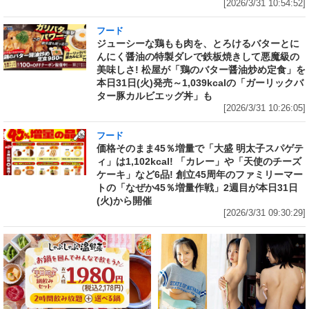
[2026/3/31 10:54:52]
フード
ジューシーな鶏もも肉を、とろけるバターとに
んにく醤油の特製ダレで鉄板焼きして悪魔級の
美味しさ! 松屋が「鶏のバター醤油炒め定食」を
本日31日(火)発売～1,039kcalの「ガーリックバ
ター豚カルビエッグ丼」も
[2026/3/31 10:26:05]
フード
価格そのまま45％増量で「大盛 明太子スパゲテ
ィ」は1,102kcal! 「カレー」や「天使のチーズ
ケーキ」など6品! 創立45周年のファミリーマー
トの「なぜか45％増量作戦」2週目が本日31日
(火)から開催
[2026/3/31 09:30:29]