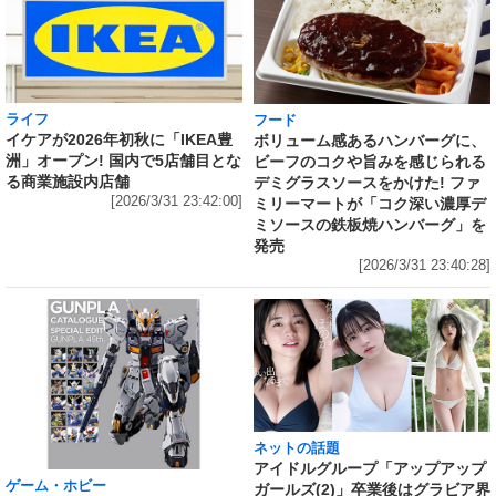
ライフ
フード
イケアが2026年初秋に「IKEA豊
ボリューム感あるハンバーグに、
洲」オープン! 国内で5店舗目とな
ビーフのコクや旨みを感じられる
る商業施設内店舗
デミグラスソースをかけた! ファ
[2026/3/31 23:42:00]
ミリーマートが「コク深い濃厚デ
ミソースの鉄板焼ハンバーグ」を
発売
[2026/3/31 23:40:28]
ネットの話題
アイドルグループ「アップアップ
ゲーム・ホビー
ガールズ(2)」卒業後はグラビア界