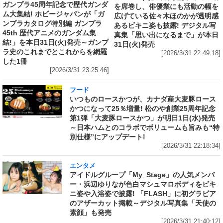
ガンプラ45周年記念で歴代ガンダ
を席巻し、俳優業にも活動の幅を
ム大集結! ホビージャパンが「ガ
広げている佐々木ほのかが透明感
ンプラカタログ特別編 ガンプラ
あるビキニ姿も披露! デジタル写
45th 歴代アニメのガンダム集
真集「思い出になるまで」が本日
結!」を本日31日(火)発売～ガンプ
31日(火)発売
ラ史のこれまでとこれからを網羅
[2026/3/31 22:49:18]
した1冊
[2026/3/31 23:25:46]
フード
いつものロースかつが、カナダ産大麦豚ロース
かつになって25％増量! 松のや創業25周年記念
第1弾「大麦豚ロースかつ」が明日1日(水)発売
～日本ハムとのコラボでボリュームも旨みも“特
別仕様”にアップデート!
[2026/3/31 22:18:34]
エンタメ
アイドルグループ「My_Stage」の人気メンバ
ー・浜辺ゆりなが色白マシュマロボディをビキ
ニ姿や入浴姿で披露! 「FLASH」に初グラビア
のアザーカット掲載～デジタル写真集「天使の
素顔」も発売
[2026/3/31 21:40:12]