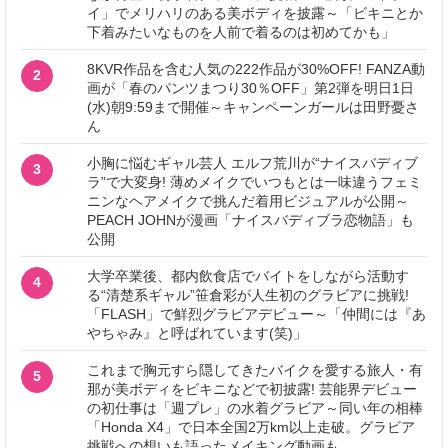
イ」でメリハリのある美ボディを披露～「ビキニとか
下着みたいなものを人前で着るのは初めてかも」
8KVR作品を含む人気の222作品が30%OFF! FANZA動
2
画が「春のパンツまつり30％OFF」第2弾を明日1日
(水)朝9:59まで開催～キャンペーンガールは田野憂さ
ん
小胸に悩むギャル芸人 エルフ荒川が“ナイスバディブ
3
ラ”で大変身! 薄めメイクでいつもとは一味違うフェミ
ニンなヘアメイクで挑んだ着用ビジュアルが公開～
PEACH JOHNが漫画「ナイスバディブラ恋物語」も
公開
大学卒業後、都内飲食店でバイトをしながら活動す
4
る“清楚系ギャル”笹倉彩が人生初のグラビアに挑戦!
「FLASH」で鮮烈グラビアデビュー～「仲間には『あ
やちゃみ』と呼ばれています(笑)」
これまで胸元すら隠してきたバイクを愛する旅人・有
5
那が美ボディをビキニなどで初披露! 芸能界デビュー
の初仕事は「週プレ」の水着グラビア～同い年の相棒
「Honda X4」で日本全国2万km以上走破。グラビア
挑戦への想いも語ったメイキング動画も