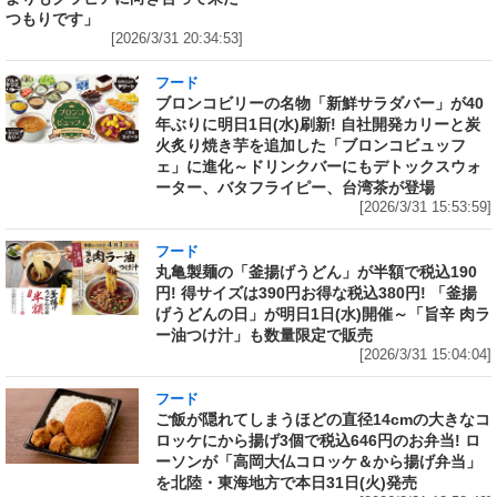
つもりです」
[2026/3/31 20:34:53]
フード
ブロンコビリーの名物「新鮮サラダバー」が40
年ぶりに明日1日(水)刷新! 自社開発カリーと炭
火炙り焼き芋を追加した「ブロンコビュッフ
ェ」に進化～ドリンクバーにもデトックスウォ
ーター、バタフライピー、台湾茶が登場
[2026/3/31 15:53:59]
フード
丸亀製麺の「釜揚げうどん」が半額で税込190
円! 得サイズは390円お得な税込380円! 「釜揚
げうどんの日」が明日1日(水)開催～「旨辛 肉ラ
ー油つけ汁」も数量限定で販売
[2026/3/31 15:04:04]
フード
ご飯が隠れてしまうほどの直径14cmの大きなコ
ロッケにから揚げ3個で税込646円のお弁当! ロ
ーソンが「高岡大仏コロッケ＆から揚げ弁当」
を北陸・東海地方で本日31日(火)発売