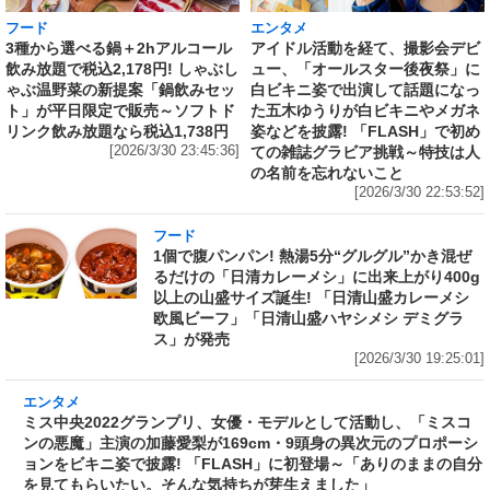
フード
エンタメ
3種から選べる鍋＋2hアルコール
アイドル活動を経て、撮影会デビ
飲み放題で税込2,178円! しゃぶし
ュー、「オールスター後夜祭」に
ゃぶ温野菜の新提案「鍋飲みセッ
白ビキニ姿で出演して話題になっ
ト」が平日限定で販売～ソフトド
た五木ゆうりが白ビキニやメガネ
リンク飲み放題なら税込1,738円
姿などを披露! 「FLASH」で初め
[2026/3/30 23:45:36]
ての雑誌グラビア挑戦～特技は人
の名前を忘れないこと
[2026/3/30 22:53:52]
フード
1個で腹パンパン! 熱湯5分“グルグル”かき混ぜ
るだけの「日清カレーメシ」に出来上がり400g
以上の山盛サイズ誕生! 「日清山盛カレーメシ
欧風ビーフ」「日清山盛ハヤシメシ デミグラ
ス」が発売
[2026/3/30 19:25:01]
エンタメ
ミス中央2022グランプリ、女優・モデルとして
活動し、「ミスコンの悪魔」主演の加藤愛梨が
169cm・9頭身の異次元のプロポーションをビ
キニ姿で披露! 「FLASH」に初登場～「ありの