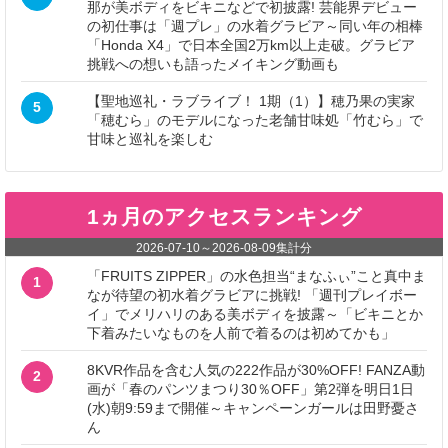
那が美ボディをビキニなどで初披露! 芸能界デビュー
の初仕事は「週プレ」の水着グラビア～同い年の相棒
「Honda X4」で日本全国2万km以上走破。グラビア
挑戦への想いも語ったメイキング動画も
【聖地巡礼・ラブライブ！ 1期（1）】穂乃果の実家
5
「穂むら」のモデルになった老舗甘味処「竹むら」で
甘味と巡礼を楽しむ
1ヵ月のアクセスランキング
2026-07-10
～
2026-08-09
集計分
「FRUITS ZIPPER」の水色担当“まなふぃ”こと真中ま
1
なが待望の初水着グラビアに挑戦! 「週刊プレイボー
イ」でメリハリのある美ボディを披露～「ビキニとか
下着みたいなものを人前で着るのは初めてかも」
8KVR作品を含む人気の222作品が30%OFF! FANZA動
2
画が「春のパンツまつり30％OFF」第2弾を明日1日
(水)朝9:59まで開催～キャンペーンガールは田野憂さ
ん