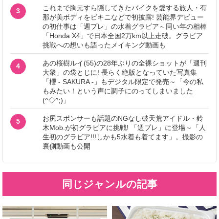
これまで胸元すら隠してきたバイクを愛する旅人・有
3
那が美ボディをビキニなどで初披露! 芸能界デビュー
の初仕事は「週プレ」の水着グラビア～同い年の相棒
「Honda X4」で日本全国2万km以上走破。グラビア
挑戦への想いも語ったメイキング動画も
あの桜樹ルイ(55)の28年ぶりの全裸ショットが「週刊
4
大衆」の袋とじに! 長らく絶版となっていた写真集
「櫻 - SAKURA -」もデジタル限定で発売～「今の私
もみたい！という声に調子にのってしまいました
(^◇^;)」
お尻スポンサーも話題のNGなし破天荒アイドル・鈴
5
木Mob.が初グラビアに挑戦! 「週プレ」に登場～「人
生初のグラビア!!!しかも5水着も着てます」。撮影の
裏側動画も公開
同じジャンルの記事