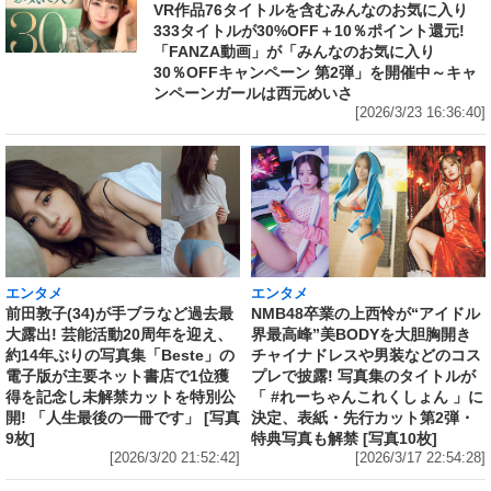
VR作品76タイトルを含むみんなのお気に入り
333タイトルが30%OFF＋10％ポイント還元!
「FANZA動画」が「みんなのお気に入り
30％OFFキャンペーン 第2弾」を開催中～キャ
ンペーンガールは西元めいさ
[2026/3/23 16:36:40]
エンタメ
エンタメ
前田敦子(34)が手ブラなど過去最
NMB48卒業の上西怜が“アイドル
大露出! 芸能活動20周年を迎え、
界最高峰”美BODYを大胆胸開き
約14年ぶりの写真集「Beste」の
チャイナドレスや男装などのコス
電子版が主要ネット書店で1位獲
プレで披露! 写真集のタイトルが
得を記念し未解禁カットを特別公
「 #れーちゃんこれくしょん 」に
開! 「人生最後の一冊です」 [写真
決定、表紙・先行カット第2弾・
9枚]
特典写真も解禁 [写真10枚]
[2026/3/20 21:52:42]
[2026/3/17 22:54:28]