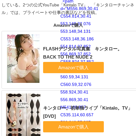
<path
している。2つの公式YouTube「Kintalo TV」、「キンタローチャンネ
d="M556.869,30.41
ル」では、プライベートや仕事の裏話などを投稿。
C554.814,30.41
553.148,32.076
Amazonで購入
553.148,34.131
C553.148,36.186
554.814,37.852
FLASHデジタル写真集 キンタロー。
556.869,37.852
BACK TO THE NUDE 2
C558.924,37.852
560.59,36.186
560.59,34.131
C560.59,32.076
558.924,30.41
556.869,30.41
M541,60.657
キンタロー。初単独ライブ「Kintalo。TV」
C535.114,60.657
[DVD]
530.342,55.887
530.342,50