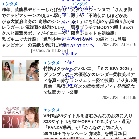
エンタメ
エンタメ
C570.966,59.17
昨年、芸能界デビューしたばかり
元タカラジェンヌで「さんま御
571,58.147
でグラビアシーンの頂点へ駆け上
殿」や「不適切にもほどがあ
がる大阪府出身の“奇跡のシンデ
る！」にも出演の吉田莉々加が9
571,50
レラガール”溝端葵の抜群のルッ
頭身プラチナBODYの極上SEXY
C571,41.851
クスと衝撃美ボディがイエローや
限界ショットを初披露!
570.966,40.831
黒ビキニで大炸裂! 「週刊少年チ
「FRIDAY」の袋とじに登場
ャンピオン」の表紙＆巻頭に登場
[2026/3/25 23:26:16]
570.82,37.631">
[2026/3/26 18:32:57]
</path>
</g>
エンタメ
特技はクラシックバレエ、「ミス SPA!2025」
</g>
グランプリの三木優彩がスレンダー柔軟美ボデ
</g>
ィを真っ赤なランジェリー姿で披露! デジタル写
</svg>
真集「黒猫フェイスの柔軟美ボディ」発売記念
で誌面カット公開
[2026/3/25 19:38:39]
エンタメ
VR作品85タイトルを含むみんなのお気に入り
333タイトルが30%OFF＋10％ポイント還元!
「FANZA動画」が「みんなのお気に入り
30％OFFキャンペーン 第3弾」を明日26日