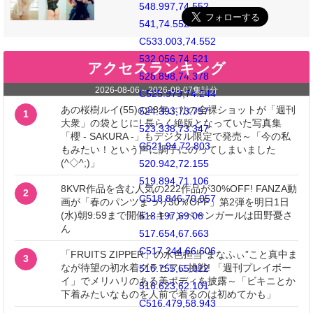
548.997,74.552
541,74.552
C533.003,74.552
532.056,74.521
アクセスランキング
528.898,74.378
2026-08-06
～
2026-08-07
集計分
C525.979,74.244
あの桜樹ルイ(55)の28年ぶりの全裸ショットが「週刊
524.393,73.757
1
大衆」の袋とじに! 長らく絶版となっていた写真集
523.338,73.347
「櫻 - SAKURA -」もデジタル限定で発売～「今の私
C521.94,72.803
もみたい！という声に調子にのってしまいました
(^◇^;)」
520.942,72.155
519.894,71.106
8KVR作品を含む人気の222作品が30%OFF! FANZA動
2
C518.846,70.057
画が「春のパンツまつり30％OFF」第2弾を明日1日
(水)朝9:59まで開催～キャンペーンガールは田野憂さ
518.197,69.06
ん
517.654,67.663
C517.244,66.606
「FRUITS ZIPPER」の水色担当“まなふぃ”こと真中ま
3
なが待望の初水着グラビアに挑戦! 「週刊プレイボー
516.755,65.022
イ」でメリハリのある美ボディを披露～「ビキニとか
516.623,62.101
下着みたいなものを人前で着るのは初めてかも」
C516.479,58.943