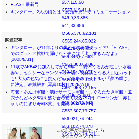
557.115,50
FLASH 最新号
C557.115,41.1
キンタロー。2人の娘とは「変顔育児」でコミュニケーション
549.9,33.886
541,33.886
M565.378,62.101
関連記事
C565.244,65.022
キンタロー。が11年ぶりの袋とじで衝撃グラビア! 「FLASH」
564.756,66.606
でのグラビア挑戦で弾けた～夫には「出しすぎんなよ」
564.346,67.663
[2025/5/31]
C563.803,69.06
11歳でAKB48に加入してから9年…、鈴木くるみが眩しい水着
563.154,70.057
姿や、セクシーなランジェリー姿、初解禁となる大胆なカット
も! 大人の色気にも挑んだ1st写真集のタイトルが「夢の重さ」
562.106,71.106
に決定、表紙解禁 [写真10枚] [2025/7/18]
C561.058,72.155
海老・あん肝軍艦・漬けサーモン軍艦・まぐろたたき軍艦・煮
560.06,72.803
穴子などネタ8種を盛り合わせて税込797円! ローソンが「赤し
558.662,73.347
ゃりのにぎり寿司8貫」を発売 [2025/7/18]
C557.607,73.757
556.021,74.244
553.102,74.378
この記事が面白かったら
C549.944,74.521
ネタとぴをフォロー