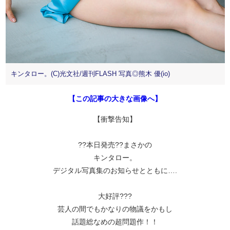
キンタロー。(C)光文社/週刊FLASH 写真◎熊木 優(io)
【この記事の大きな画像へ】
【衝撃告知】
??本日発売??まさかの
キンタロー。
デジタル写真集のお知らせとともに….
大好評???
芸人の間でもかなりの物議をかもし
話題総なめの超問題作！！