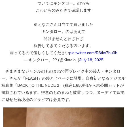
ついでにキンタロー。の??も
こわいものみたさで確認します
※えなこさん目当てで買いました
キンタロー。のはあえて
開けませんとわざわざ
報告してきてくださる方います。
弱ってるので優しくしてください
pic.twitter.com/R3tkv7bu3b
— キンタロー。?? (@Kintalo_)
July 18, 2025
さまざまなジャンルのものまねで再ブレイク中の芸人・キンタロ
ー。さんが「FLASH」の袋とじページに登場。自身初となるデジタル
写真集「BACK TO THE NUDE 2」(税込1,650円)から未公開カットが
掲載されているます。得意のものまねも披露しつつ、ヌーディで妖艶
に魅せた新境地のグラビアは必見です。