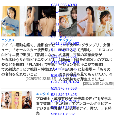
C511.035,40.831
511,41.851
511,50
C511,58.147
511.035,59.17
511.181,62.369
エンタメ
エンタメ
C511.326,65.562
アイドル活動を経て、撮影会デビ
ミス中央2022グランプリ、女優・
ュー、「オールスター後夜祭」に
モデルとして活動し、「ミスコン
511.834,67.743
白ビキニ姿で出演して話題になっ
の悪魔」主演の加藤愛梨が
512.574,69.651
た五木ゆうりが白ビキニやメガネ
169cm・9頭身の異次元のプロポ
C513.342,71.625
姿などを披露! 「FLASH」で初め
ーションをビキニ姿で披露!
514.368,73.296
ての雑誌グラビア挑戦～特技は人
「FLASH」に初登場～「ありの
の名前を忘れないこと
ままの自分を見てもらいたい。そ
516.035,74.965
[2026/3/30 22:53:52]
んな気持ちが芽生えました」
C517.703,76.634
[2026/3/30 18:05:06]
519.376,77.658
エンタメ
521.349,78.425
プロ雀士・成海有紗が“三倍満ボディ”を変形水
C523.257,79.167
着で披露! 「FLASH」でアンコールグラビア～
525.438,79.673
デジタル写真集「三倍満ボディ、再び。」も発
売
528.631,79.82