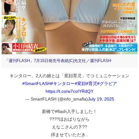
「週刊FLASH」7月15日発売号表紙(C)光文社／週刊FLASH
キンタロー。2人の娘とは「変顔育児」でコミュニケーション
#SmartFLASH
#キンタロー
#変顔
#育児
#グラビア
https://t.co/w7coIYRdQY
— SmartFLASH (@info_smafla)
July 19, 2025
新橋で#flash入手しました！
????ほおばりながら
えなこさんの下??
拝ませていただき..