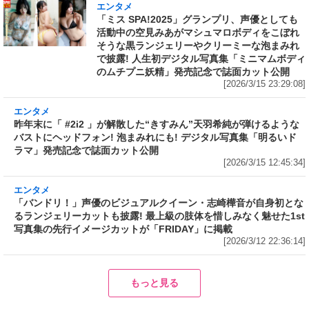
エンタメ
「ミス SPA!2025」グランプリ、声優としても
活動中の空見みあがマシュマロボディをこぼれ
そうな黒ランジェリーやクリーミーな泡まみれ
で披露! 人生初デジタル写真集「ミニマムボディ
のムチプニ妖精」発売記念で誌面カット公開
[2026/3/15 23:29:08]
エンタメ
昨年末に「 #2i2 」が解散した“きすみん”天羽希
純が弾けるようなバストにヘッドフォン! 泡まみ
れにも! デジタル写真集「明るいドラマ」発売記
念で誌面カット公開
[2026/3/15 12:45:34]
エンタメ
「バンドリ！」声優のビジュアルクイーン・志
崎樺音が自身初となるランジェリーカットも披
露! 最上級の肢体を惜しみなく魅せた1st写真集
の先行イメージカットが「FRIDAY」に掲載
[2026/3/12 22:36:14]