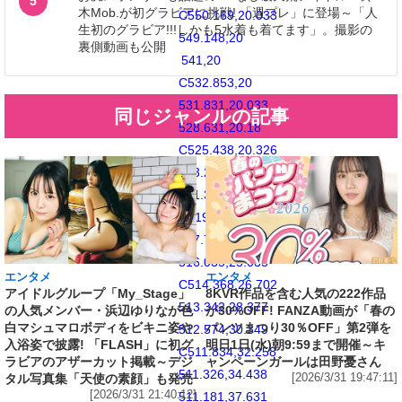
5
木Mob.が初グラビアに挑戦! 「週プレ」に登場～「人
C550.169,20.033
生初のグラビア!!!しかも5水着も着てます」。撮影の
549.148,20
裏側動画も公開
541,20
C532.853,20
531.831,20.033
同じジャンルの記事
528.631,20.18
C525.438,20.326
523.257,20.834
521.349,21.575
C519.376,22.342
517.703,23.368
516.035,25.035
エンタメ
エンタメ
C514.368,26.702
アイドルグループ「My_Stage」
8KVR作品を含む人気の222作品
513.342,28.377
の人気メンバー・浜辺ゆりなが色
が30%OFF! FANZA動画が「春の
白マシュマロボディをビキニ姿や
パンツまつり30％OFF」第2弾を
512.574,30.349
入浴姿で披露! 「FLASH」に初グ
明日1日(水)朝9:59まで開催～キ
C511.834,32.258
ラビアのアザーカット掲載～デジ
ャンペーンガールは田野憂さん
511.326,34.438
タル写真集「天使の素顔」も発売
[2026/3/31 19:47:11]
[2026/3/31 21:40:12]
511.181,37.631