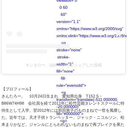
viewBox="0
0 60
60"
version="1.1"
xmlns="https://www.w3.org/2000/svg"
xmlns:xlink="https://www.w3.org/1999/x
<g
stroke="none"
stroke-
width="1"
キンタロー。(@kintalo_)がシェアした投稿
fill="none"
fill-
rule="evenodd">
【プロフィール】
<g
きんたろー。 10月24日生まれ 愛知県出身 T152.5・
transform="translate(-511.000000,
B86W74H98 会社員を経て2011年に松竹芸能タレントスクールに特
-20.000000)"
待生として入学。翌2012年には前田敦子のものまねで一世を風靡し
fill="#000000">
た。近年では、天才子供トランペッター、ジャック・ニコルソン、松
<g>
本まりかなど、ジャンルにとらわれないものまねで再ブレイクを果た