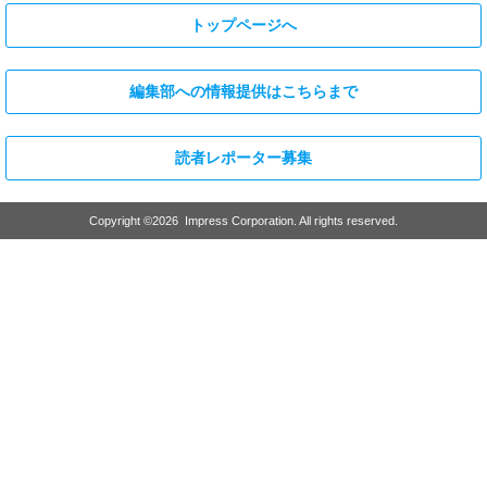
エンタメ
エンタメ
映画「冷たい熱帯魚」「恋の罪」
ミス SPA!2025グランプリ獲得、
で助演女優賞を受賞、2011年に園
歯科衛生士としての顔も持ち、コ
子温と結婚した神楽坂恵(44)が15
スプレイヤー＆撮影会モデルとし
年ぶりにIカップを披露した写真集
て活動中のるかが沖縄で豊満なバ
「はだいろ 遙」の完全未発表カッ
ストの白ビキニ姿を披露! 泡まみ
トが「FRIDAY」の袋とじに!
れにも! デジタル写真集「美ボデ
DVDが付録で税込780円
ィ歯科衛生士」発売記念で誌面カ
[2026/3/11 22:16:33]
ット公開
[2026/3/10 18:36:27]
エンタメ
修学旅行の3日前に“下着案件”で高校退学、あ
の“悲運の事件”のヒロイン、N高卒業のちーま
きが“たわわなボディ”を紐パン純白ビキニで披
露! 「週刊 SPA!」の表紙と美女地図に登場
[2026/3/8 23:18:57]
エンタメ