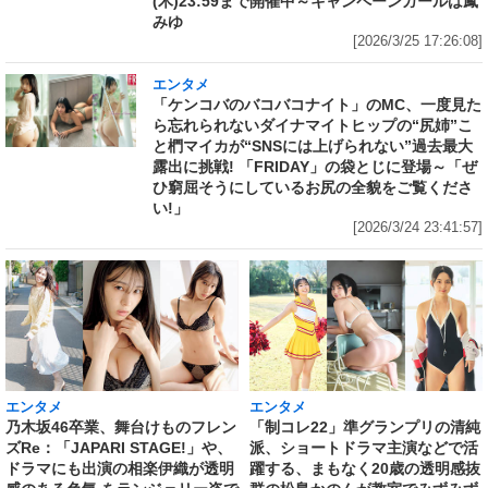
(木)23:59まで開催中～キャンペーンガールは鳳
みゆ
[2026/3/25 17:26:08]
エンタメ
「ケンコバのバコバコナイト」のMC、一度見た
ら忘れられないダイナマイトヒップの“尻姉”こ
と椚マイカが“SNSには上げられない”過去最大
露出に挑戦! 「FRIDAY」の袋とじに登場～「ぜ
ひ窮屈そうにしているお尻の全貌をご覧くださ
い!」
[2026/3/24 23:41:57]
エンタメ
エンタメ
乃木坂46卒業、舞台けものフレン
「制コレ22」準グランプリの清純
ズRe：「JAPARI STAGE!」や、
派、ショートドラマ主演などで活
ドラマにも出演の相楽伊織が透明
躍する、まもなく20歳の透明感抜