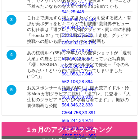
イ」でメリハリのある美ボディを披露～「ビキニとか
533.004,25.448
下着みたいなものを人前で着るのは初めてかも」
541,25.448
これまで胸元すら隠してきたバイクを愛する旅人・有
3
C548.997,25.448
那が美ボディをビキニなどで初披露! 芸能界デビュー
549.943,25.479
の初仕事は「週プレ」の水着グラビア～同い年の相棒
553.102,25.623
「Honda X4」で日本全国2万km以上走破。グラビア
挑戦への想いも語ったメイキング動画も
C556.021,25.756
557.607,26.244
あの桜樹ルイ(55)の28年ぶりの全裸ショットが「週刊
4
558.662,26.654
大衆」の袋とじに! 長らく絶版となっていた写真集
「櫻 - SAKURA -」もデジタル限定で発売～「今の私
C560.06,27.196
もみたい！という声に調子にのってしまいました
561.058,27.846
(^◇^;)」
562.106,28.894
お尻スポンサーも話題のNGなし破天荒アイドル・鈴
C563.154,29.942
5
木Mob.が初グラビアに挑戦! 「週プレ」に登場～「人
563.803,30.938
生初のグラビア!!!しかも5水着も着てます」。撮影の
564.346,32.338
裏側動画も公開
C564.756,33.391
565.244,34.978
565.378,37.899
1ヵ月のアクセスランキング
C565.522,41.056