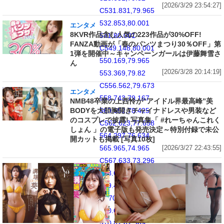
[2026/3/29 23:54:27]
C531.831,79.965
532.853,80.001
エンタメ
8KVR作品含む人気の223作品が30%OFF!
541,80.001
FANZA動画が「春のパンツまつり30％OFF」第
C549.148,80.001
1弾を開催中～キャンペーンガールは伊藤舞雪さ
550.169,79.965
ん
[2026/3/28 20:14:19]
553.369,79.82
C556.562,79.673
エンタメ
558.743,79.167
NMB48卒業の上西怜が“アイドル界最高峰”美
BODYを大胆胸開きチャイナドレスや男装など
560.652,78.425
のコスプレで披露! 写真集「 #れーちゃんこれく
C562.623,77.658
しょん 」の電子版も発売決定～特別付録で未公
564.297,76.634
開カットも掲載 [写真10枚]
565.965,74.965
[2026/3/27 22:43:55]
C567.633,73.296
568.659,71.625
569.425,69.651
C570.167,67.743
570.674,65.562
570.82,62.369