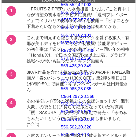
2026-07-08
～
2026-08-07
集計分
565.552,42.003
「FRUITS ZIPPER」の水色担当“まなふぃ”こと真中ま
1
565.552,50
なが待望の初水着グラビアに挑戦! 「週刊プレイボー
C565.552,57.996
イ」でメリハリのある美ボディを披露～「ビキニとか
下着みたいなものを人前で着るのは初めてかも」
565.522,58.943
565.378,62.101
これまで胸元すら隠してきたバイクを愛する旅人・有
2
M570.82,37.631
那が美ボディをビキニなどで初披露! 芸能界デビュー
の初仕事は「週プレ」の水着グラビア～同い年の相棒
C570.674,34.438
「Honda X4」で日本全国2万km以上走破。グラビア
570.167,32.258
挑戦への想いも語ったメイキング動画も
569.425,30.349
8KVR作品を含む人気の222作品が30%OFF! FANZA動
C568.659,28.377
3
画が「春のパンツまつり30％OFF」第2弾を明日1日
567.633,26.702
(水)朝9:59まで開催～キャンペーンガールは田野憂さ
565.965,25.035
ん
C564.297,23.368
あの桜樹ルイ(55)の28年ぶりの全裸ショットが「週刊
4
562.623,22.342
大衆」の袋とじに! 長らく絶版となっていた写真集
560.652,21.575
「櫻 - SAKURA -」もデジタル限定で発売～「今の私
もみたい！という声に調子にのってしまいました
C558.743,20.834
(^◇^;)」
556.562,20.326
553.369,20.18
お尻スポンサーも話題のNGなし破天荒アイドル・鈴