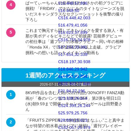
ぱーてぃーちゃんの信子(31)がまさかの初グラビアに
516.448,57.996
4
挑戦! 「FRIDAY」でおなじみのタイトなジーンズを脱
516.448,50
いだスキャンダラスなセクシーショットを衝撃の撮り
C516.448,42.003
下ろし
516.479,41.056
これまで胸元すら隠してきたバイクを愛する旅人・有
5
516.623,37.899
那が美ボディをビキニなどで初披露! 芸能界デビュー
C516.755,34.978
の初仕事は「週プレ」の水着グラビア～同い年の相棒
「Honda X4」で日本全国2万km以上走破。グラビア
517.244,33.391
挑戦への想いも語ったメイキング動画も
517.654,32.338
C518.197,30.938
518.846,29.942
1週間のアクセスランキング
519.894,28.894
C520.942,27.846
2026-07-31
～
2026-08-07
集計分
521.94,27.196
8KVR作品を含む人気の222作品が30%OFF! FANZA動
1
画が「春のパンツまつり30％OFF」第2弾を明日1日
523.338,26.654
(水)朝9:59まで開催～キャンペーンガールは田野憂さ
C524.393,26.244
ん
525.979,25.756
「FRUITS ZIPPER」の水色担当“まなふぃ”こと真中ま
528.898,25.623
2
なが待望の初水着グラビアに挑戦! 「週刊プレイボー
C532.057,25.479