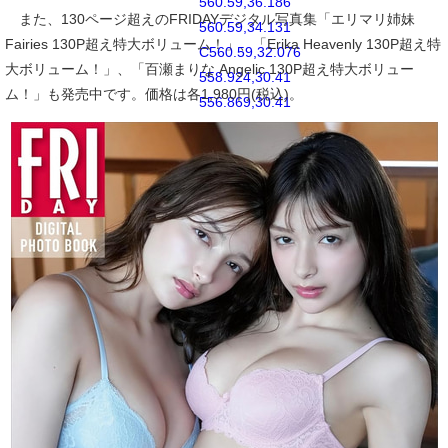
560.59,36.186
また、130ページ超えのFRIDAYデジタル写真集「エリマリ姉妹
560.59,34.131
Fairies 130P超え特大ボリューム！」、「Erika Heavenly 130P超え特
C560.59,32.076
大ボリューム！」、「百瀬まりな Angelic 130P超え特大ボリュー
558.924,30.41
ム！」も発売中です。価格は各1,980円(税込)。
556.869,30.41
M541,60.657
C535.114,60.657
530.342,55.887
530.342,50
C530.342,44.114
535.114,39.342
541,39.342
C546.887,39.342
551.658,44.114
551.658,50
C551.658,55.887
546.887,60.657
541,60.657