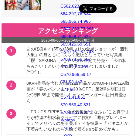
C562.623,77.658
564.297,76.634
565.965,74.965
C567.633,73.296
アクセスランキング
568.659,71.625
2026-08-06
～
2026-08-07
集計分
569.425,69.651
あの桜樹ルイ(55)の28年ぶりの全裸ショットが「週刊
1
C570.167,67.743
大衆」の袋とじに! 長らく絶版となっていた写真集
570.674,65.562
「櫻 - SAKURA -」もデジタル限定で発売～「今の私
もみたい！という声に調子にのってしまいました
570.82,62.369
(^◇^;)」
C570.966,59.17
571,58.147
8KVR作品を含む人気の222作品が30%OFF! FANZA動
2
画が「春のパンツまつり30％OFF」第2弾を明日1日
571,50
(水)朝9:59まで開催～キャンペーンガールは田野憂さ
C571,41.851
ん
570.966,40.831
「FRUITS ZIPPER」の水色担当“まなふぃ”こと真中ま
570.82,37.631">
3
なが待望の初水着グラビアに挑戦! 「週刊プレイボー
</path>
イ」でメリハリのある美ボディを披露～「ビキニとか
</g>
下着みたいなものを人前で着るのは初めてかも」
</g>