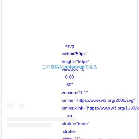
<svg
width="50px"
height="50px"
この投稿をInstagramで見る
viewBox="0
0 60
60"
version="1.1"
xmlns="https://www.w3.org/2000/svg"
xmlns:xlink="https://www.w3.org/1999/x
<g
stroke="none"
stroke-
width="1"