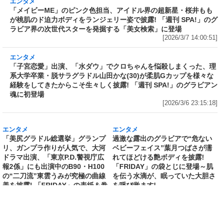
エンタメ
「メイビーME」のピンク色担当、アイドル界の
超新星・桜井ももが桃肌のド迫力ボディをラン
ジェリー姿で披露! 「週刊 SPA!」のグラビア界
の次世代スターを発掘する「美女検索」に登場
[2026/3/7 14:00:51]
エンタメ
「子宮恋愛」出演、「水ダウ」でクロちゃんを
悩殺しまくった、理系大学卒業・脱サラグラド
ル山田かな(30)が柔肌Gカップを様々な経験をし
てきたからこそ生々しく披露! 「週刊 SPA!」の
グラビアン魂に初登場
[2026/3/6 23:15:18]
エンタメ
エンタメ
「美尻グラドル総選挙」グランプ
過激な露出のグラビアで“危ない