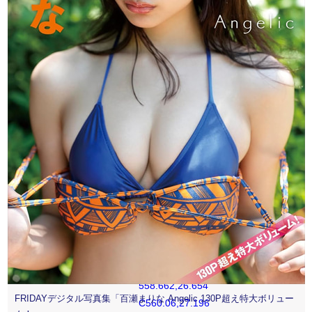
518.846,29.942
519.894,28.894
C520.942,27.846
521.94,27.196
523.338,26.654
C524.393,26.244
525.979,25.756
528.898,25.623
C532.057,25.479
533.004,25.448
541,25.448
C548.997,25.448
549.943,25.479
553.102,25.623
C556.021,25.756
557.607,26.244
558.662,26.654
FRIDAYデジタル写真集「百瀬まりな Angelic 130P超え特大ボリュー
C560.06,27.196