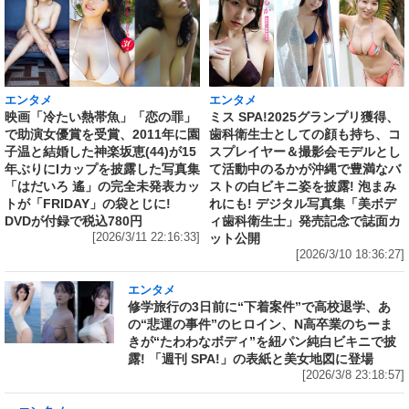
エンタメ
エンタメ
映画「冷たい熱帯魚」「恋の罪」
ミス SPA!2025グランプリ獲得、
で助演女優賞を受賞、2011年に園
歯科衛生士としての顔も持ち、コ
子温と結婚した神楽坂恵(44)が15
スプレイヤー＆撮影会モデルとし
年ぶりにIカップを披露した写真集
て活動中のるかが沖縄で豊満なバ
「はだいろ 遙」の完全未発表カッ
ストの白ビキニ姿を披露! 泡まみ
トが「FRIDAY」の袋とじに!
れにも! デジタル写真集「美ボデ
DVDが付録で税込780円
ィ歯科衛生士」発売記念で誌面カ
[2026/3/11 22:16:33]
ット公開
[2026/3/10 18:36:27]
エンタメ
修学旅行の3日前に“下着案件”で高校退学、あ
の“悲運の事件”のヒロイン、N高卒業のちーま
きが“たわわなボディ”を紐パン純白ビキニで披
露! 「週刊 SPA!」の表紙と美女地図に登場
[2026/3/8 23:18:57]