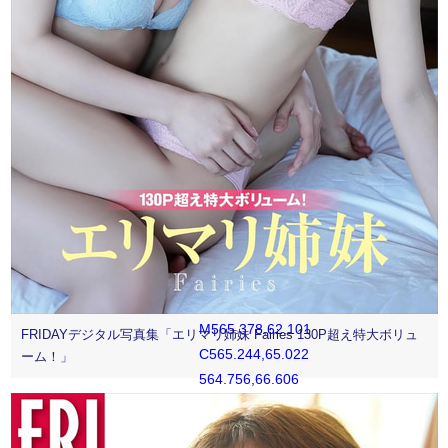
M541,33.886
C532.1,33.886
524.886,41.1
524.886,50
C524.886,58.899
532.1,66.113
541,66.113
C549.9,66.113
557.115,58.899
557.115,50
C557.115,41.1
549.9,33.886
541,33.886
M565.378,62.101
FRIDAYデジタル写真集「エリマリ姉妹 Fairies 130P超え特大ボリュ
C565.244,65.022
ーム！」
564.756,66.606
564.346,67.663
C563.803,69.06