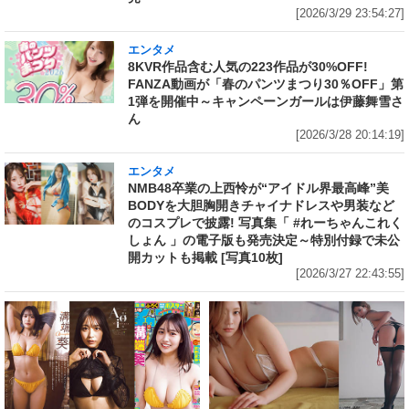
[2026/3/29 23:54:27]
エンタメ
8KVR作品含む人気の223作品が30%OFF!
FANZA動画が「春のパンツまつり30％OFF」第
1弾を開催中～キャンペーンガールは伊藤舞雪さ
ん
[2026/3/28 20:14:19]
エンタメ
NMB48卒業の上西怜が“アイドル界最高峰”美
BODYを大胆胸開きチャイナドレスや男装など
のコスプレで披露! 写真集「 #れーちゃんこれく
しょん 」の電子版も発売決定～特別付録で未公
開カットも掲載 [写真10枚]
[2026/3/27 22:43:55]