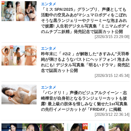
エンタメ
「ミス SPA!2025」グランプリ、声優としても
活動中の空見みあがマシュマロボディをこぼれ
そうな黒ランジェリーやクリーミーな泡まみれ
で披露! 人生初デジタル写真集「ミニマムボディ
のムチプニ妖精」発売記念で誌面カット公開
[2026/3/15 23:29:08]
エンタメ
昨年末に「 #2i2 」が解散した“きすみん”天羽希
純が弾けるようなバストにヘッドフォン! 泡まみ
れにも! デジタル写真集「明るいドラマ」発売記
念で誌面カット公開
[2026/3/15 12:45:34]
エンタメ
「バンドリ！」声優のビジュアルクイーン・志
崎樺音が自身初となるランジェリーカットも披
露! 最上級の肢体を惜しみなく魅せた1st写真集
の先行イメージカットが「FRIDAY」に掲載
[2026/3/12 22:36:14]