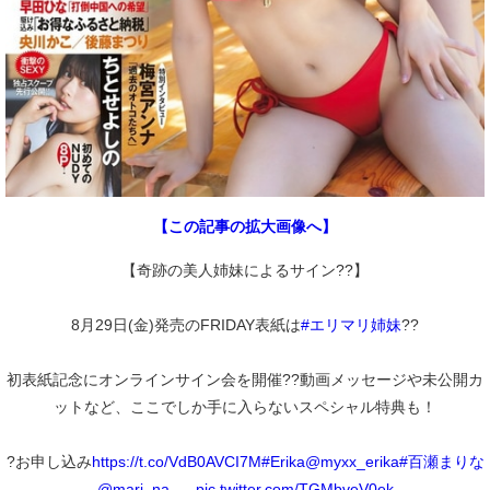
【この記事の拡大画像へ】
【奇跡の美人姉妹によるサイン??】
8月29日(金)発売のFRIDAY表紙は
#エリマリ姉妹
??
初表紙記念にオンラインサイン会を開催??動画メッセージや未公開カ
ットなど、ここでしか手に入らないスペシャル特典も！
?お申し込み
https://t.co/VdB0AVCI7M
#Erika
@myxx_erika
#百瀬まりな
@mari_na___
pic.twitter.com/TGMbveV0ek