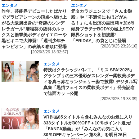
エンタメ
エンタメ
昨年、芸能界デビューしたばかり
元タカラジェンヌで「さんま御
でグラビアシーンの頂点へ駆け上
殿」や「不適切にもほどがあ
がる大阪府出身の“奇跡のシンデ
る！」にも出演の吉田莉々加が9
レラガール”溝端葵の抜群のルッ
頭身プラチナBODYの極上SEXY
クスと衝撃美ボディがイエローや
限界ショットを初披露!
黒ビキニで大炸裂! 「週刊少年チ
「FRIDAY」の袋とじに登場
ャンピオン」の表紙＆巻頭に登場
[2026/3/25 23:26:16]
[2026/3/26 18:32:57]
エンタメ
特技はクラシックバレエ、「ミス SPA!2025」
グランプリの三木優彩がスレンダー柔軟美ボデ
ィを真っ赤なランジェリー姿で披露! デジタル写
真集「黒猫フェイスの柔軟美ボディ」発売記念
で誌面カット公開
[2026/3/25 19:38:39]
エンタメ
VR作品85タイトルを含むみんなのお気に入り
333タイトルが30%OFF＋10％ポイント還元!
「FANZA動画」が「みんなのお気に入り
30％OFFキャンペーン 第3弾」を明日26日