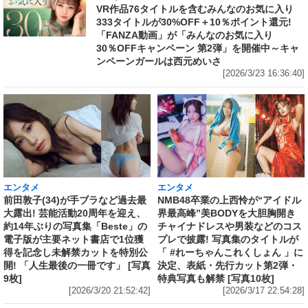
VR作品76タイトルを含むみんなのお気に入り
333タイトルが30%OFF＋10％ポイント還元!
「FANZA動画」が「みんなのお気に入り
30％OFFキャンペーン 第2弾」を開催中～キャ
ンペーンガールは西元めいさ
[2026/3/23 16:36:40]
エンタメ
エンタメ
前田敦子(34)が手ブラなど過去最
NMB48卒業の上西怜が“アイドル
大露出! 芸能活動20周年を迎え、
界最高峰”美BODYを大胆胸開き
約14年ぶりの写真集「Beste」の
チャイナドレスや男装などのコス
電子版が主要ネット書店で1位獲
プレで披露! 写真集のタイトルが
得を記念し未解禁カットを特別公
「 #れーちゃんこれくしょん 」に
開! 「人生最後の一冊です」 [写真
決定、表紙・先行カット第2弾・
9枚]
特典写真も解禁 [写真10枚]
[2026/3/20 21:52:42]
[2026/3/17 22:54:28]