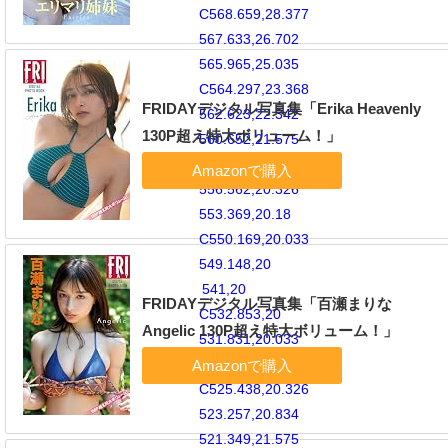
C568.659,28.377
567.633,26.702
565.965,25.035
C564.297,23.368
FRIDAYデジタル写真集「Erika Heavenly
562.623,22.342
130P超え特大ボリューム！」
560.652,21.575
C558.743,20.834
556.562,20.326
553.369,20.18
C550.169,20.033
549.148,20
541,20
FRIDAYデジタル写真集「百瀬まりな
C532.853,20
Angelic 130P超え特大ボリューム！」
531.831,20.033
528.631,20.18
C525.438,20.326
523.257,20.834
521.349,21.575