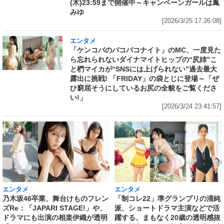
(木)23:59まで開催中～キャンペーンガールは鳳
みゆ
[2026/3/25 17:26:08]
エンタメ
「ケンコバのバコバコナイト」のMC、一度見た
ら忘れられないダイナマイトヒップの“尻姉”こ
と椚マイカが“SNSには上げられない”過去最大
露出に挑戦! 「FRIDAY」の袋とじに登場～「ぜ
ひ窮屈そうにしているお尻の全貌をご覧くださ
い!」
[2026/3/24 23:41:57]
エンタメ
エンタメ
乃木坂46卒業、舞台けものフレン
「制コレ22」準グランプリの清純
ズRe：「JAPARI STAGE!」や、
派、ショートドラマ主演などで活
ドラマにも出演の相楽伊織が透明
躍する、まもなく20歳の透明感抜