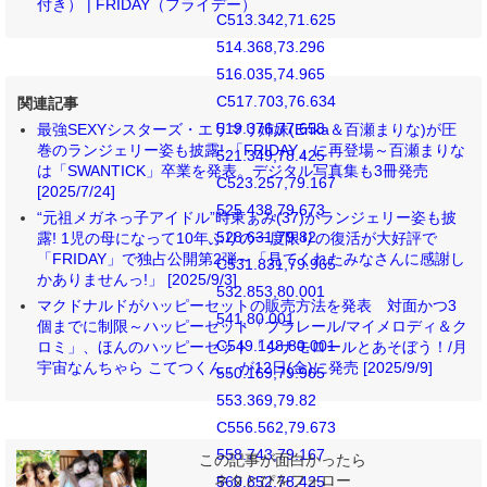
付き） | FRIDAY（フライデー）
C513.342,71.625
514.368,73.296
516.035,74.965
C517.703,76.634
関連記事
519.376,77.658
最強SEXYシスターズ・エリマリ姉妹(Erika＆百瀬まりな)が圧
巻のランジェリー姿も披露! 「FRIDAY」に再登場～百瀬まりな
521.349,78.425
は「SWANTICK」卒業を発表。デジタル写真集も3冊発売
C523.257,79.167
[2025/7/24]
525.438,79.673
“元祖メガネっ子アイドル”時東ぁみ(37)がランジェリー姿も披
528.631,79.82
露! 1児の母になって10年ぶりの一度限りの復活が大好評で
「FRIDAY」で独占公開第2弾～「見てくれたみなさんに感謝し
C531.831,79.965
かありませんっ!」 [2025/9/3]
532.853,80.001
マクドナルドがハッピーセットの販売方法を発表 対面かつ3
541,80.001
個までに制限～ハッピーセット「プラレール/マイメロディ＆ク
C549.148,80.001
ロミ」、ほんのハッピーセット「シナモロールとあそぼう！/月
宇宙なんちゃら こてつくん」が12日(金)に発売 [2025/9/9]
550.169,79.965
553.369,79.82
C556.562,79.673
558.743,79.167
この記事が面白かったら
ネタとぴをフォロー
560.652,78.425