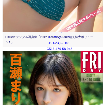
520.942,72.155
519.894,71.106
C518.846,70.057
518.197,69.06
517.654,67.663
C517.244,66.606
516.755,65.022
FRIDAYデジタル写真集「Erika Heavenly 130P超え特大ボリュー
ム！」
516.623,62.101
C516.479,58.943
516.448,57.996
516.448,50
C516.448,42.003
516.479,41.056
516.623,37.899
C516.755,34.978
517.244,33.391
517.654,32.338
C518.197,30.938