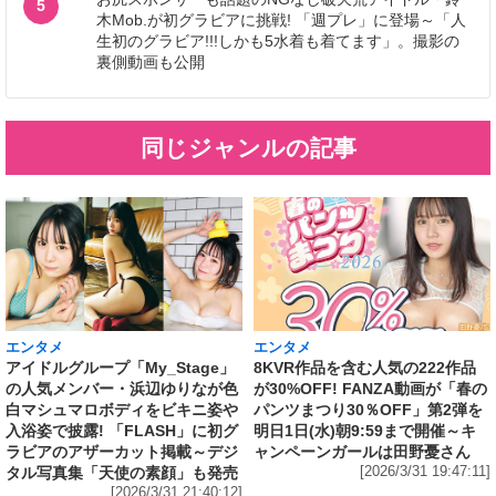
5
木Mob.が初グラビアに挑戦! 「週プレ」に登場～「人
生初のグラビア!!!しかも5水着も着てます」。撮影の
裏側動画も公開
同じジャンルの記事
エンタメ
エンタメ
アイドルグループ「My_Stage」
8KVR作品を含む人気の222作品
の人気メンバー・浜辺ゆりなが色
が30%OFF! FANZA動画が「春の
白マシュマロボディをビキニ姿や
パンツまつり30％OFF」第2弾を
入浴姿で披露! 「FLASH」に初グ
明日1日(水)朝9:59まで開催～キ
ラビアのアザーカット掲載～デジ
ャンペーンガールは田野憂さん
タル写真集「天使の素顔」も発売
[2026/3/31 19:47:11]
[2026/3/31 21:40:12]