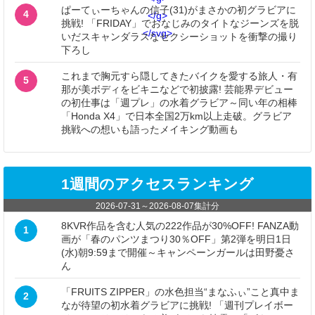
ぱーてぃーちゃんの信子(31)がまさかの初グラビアに
4
</g>
挑戦! 「FRIDAY」でおなじみのタイトなジーンズを脱
</svg>
いだスキャンダラスなセクシーショットを衝撃の撮り
下ろし
これまで胸元すら隠してきたバイクを愛する旅人・有
5
那が美ボディをビキニなどで初披露! 芸能界デビュー
の初仕事は「週プレ」の水着グラビア～同い年の相棒
「Honda X4」で日本全国2万km以上走破。グラビア
挑戦への想いも語ったメイキング動画も
1週間のアクセスランキング
2026-07-31
～
2026-08-07
集計分
8KVR作品を含む人気の222作品が30%OFF! FANZA動
1
画が「春のパンツまつり30％OFF」第2弾を明日1日
(水)朝9:59まで開催～キャンペーンガールは田野憂さ
ん
「FRUITS ZIPPER」の水色担当“まなふぃ”こと真中ま
2
なが待望の初水着グラビアに挑戦! 「週刊プレイボー