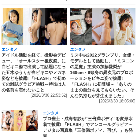
エンタメ
エンタメ
アイドル活動を経て、撮影会デビ
ミス中央2022グランプリ、女優・
ュー、「オールスター後夜祭」に
モデルとして活動し、「ミスコン
白ビキニ姿で出演して話題になっ
の悪魔」主演の加藤愛梨が
た五木ゆうりが白ビキニやメガネ
169cm・9頭身の異次元のプロポ
姿などを披露! 「FLASH」で初め
ーションをビキニ姿で披露!
ての雑誌グラビア挑戦～特技は人
「FLASH」に初登場～「ありの
の名前を忘れないこと
ままの自分を見てもらいたい。そ
[2026/3/30 22:53:52]
んな気持ちが芽生えました」
[2026/3/30 18:05:06]
エンタメ
プロ雀士・成海有紗が“三倍満ボディ”を変形水
着で披露! 「FLASH」でアンコールグラビア～
デジタル写真集「三倍満ボディ、再び。」も発
売