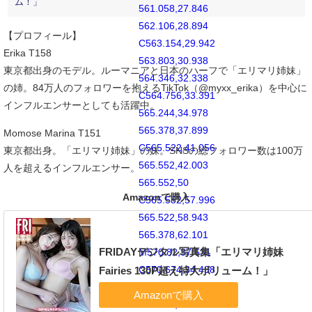
ム！」
561.058,27.846
562.106,28.894
【プロフィール】
C563.154,29.942
Erika T158
563.803,30.938
東京都出身のモデル。ルーマニアと日本のハーフで「エリマリ姉妹」
564.346,32.338
の姉。84万人のフォロワーを抱えるTikTok（@myxx_erika）を中心に
C564.756,33.391
インフルエンサーとしても活躍中。
565.244,34.978
565.378,37.899
Momose Marina T151
C565.522,41.056
東京都出身。「エリマリ姉妹」の妹。SNSの総フォロワー数は100万
565.552,42.003
人を超えるインフルエンサー。
565.552,50
Amazonで購入
C565.552,57.996
565.522,58.943
565.378,62.101
FRIDAYデジタル写真集「エリマリ姉妹
M570.82,37.631
C570.674,34.438
Fairies 130P超え特大ボリューム！」
570.167,32.258
569.425,30.349