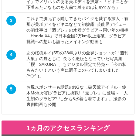
イ」でメリハリのある美ボディを披露～「ビキニとか
下着みたいなものを人前で着るのは初めてかも」
これまで胸元すら隠してきたバイクを愛する旅人・有
3
那が美ボディをビキニなどで初披露! 芸能界デビュー
の初仕事は「週プレ」の水着グラビア～同い年の相棒
「Honda X4」で日本全国2万km以上走破。グラビア
挑戦への想いも語ったメイキング動画も
あの桜樹ルイ(55)の28年ぶりの全裸ショットが「週刊
4
大衆」の袋とじに! 長らく絶版となっていた写真集
「櫻 - SAKURA -」もデジタル限定で発売～「今の私
もみたい！という声に調子にのってしまいました
(^◇^;)」
お尻スポンサーも話題のNGなし破天荒アイドル・鈴
5
木Mob.が初グラビアに挑戦! 「週プレ」に登場～「人
生初のグラビア!!!しかも5水着も着てます」。撮影の
裏側動画も公開
1ヵ月のアクセスランキング