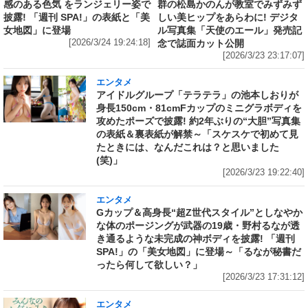
感のある色気 をランジェリー姿で
群の松島かのんが教室でみずみず
披露! 「週刊 SPA!」の表紙と「美
しい美ヒップをあらわに! デジタ
女地図」に登場
ル写真集「天使のエール」発売記
[2026/3/24 19:24:18]
念で誌面カット公開
[2026/3/23 23:17:07]
エンタメ
アイドルグループ「テラテラ」の池本しおりが
身長150cm・81cmFカップのミニグラボディを
攻めたポーズで披露! 約2年ぶりの“大胆”写真集
の表紙＆裏表紙が解禁～「スケスケで初めて見
たときには、なんだこれは？と思いました
(笑)」
[2026/3/23 19:22:40]
エンタメ
Gカップ＆高身長“超Z世代スタイル”としなやか
な体のポージングが武器の19歳・野村るなが透
き通るような未完成の神ボディを披露! 「週刊
SPA!」の「美女地図」に登場～「るなが秘書だ
ったら何して欲しい？」
[2026/3/23 17:31:12]
エンタメ