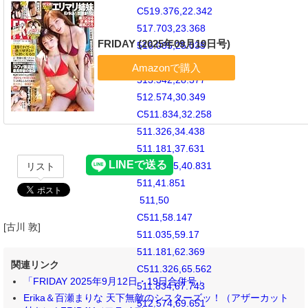
C519.376,22.342
517.703,23.368
FRIDAY (2025年09月19日号)
516.035,25.035
C514.368,26.702
513.342,28.377
512.574,30.349
C511.834,32.258
511.326,34.438
511.181,37.631
C511.035,40.831
リスト
511,41.851
511,50
C511,58.147
[古川 敦]
511.035,59.17
511.181,62.369
関連リンク
C511.326,65.562
「FRIDAY 2025年9月12日・19日合併号」
511.834,67.743
Erika＆百瀬まりな 天下無敵のシスターズッ！（アザーカット
512.574,69.651