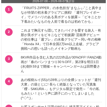
2026-07-08
～
2026-08-07
集計分
「FRUITS ZIPPER」の水色担当“まなふぃ”こと真中ま
1
なが待望の初水着グラビアに挑戦! 「週刊プレイボー
イ」でメリハリのある美ボディを披露～「ビキニとか
下着みたいなものを人前で着るのは初めてかも」
これまで胸元すら隠してきたバイクを愛する旅人・有
2
那が美ボディをビキニなどで初披露! 芸能界デビュー
の初仕事は「週プレ」の水着グラビア～同い年の相棒
「Honda X4」で日本全国2万km以上走破。グラビア
挑戦への想いも語ったメイキング動画も
8KVR作品を含む人気の222作品が30%OFF! FANZA動
3
画が「春のパンツまつり30％OFF」第2弾を明日1日
(水)朝9:59まで開催～キャンペーンガールは田野憂さ
ん
あの桜樹ルイ(55)の28年ぶりの全裸ショットが「週刊
4
大衆」の袋とじに! 長らく絶版となっていた写真集
「櫻 - SAKURA -」もデジタル限定で発売～「今の私
もみたい！という声に調子にのってしまいました
(^◇^;)」
お尻スポンサーも話題のNGなし破天荒アイドル・鈴