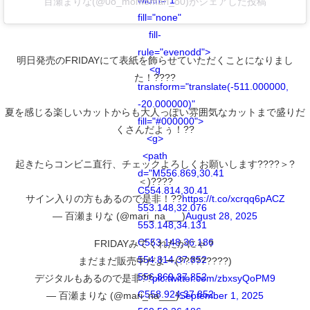
百瀬まりな(@0o_momomari_o0)がシェアした投稿
fill="none"
fill-
rule="evenodd">
明日発売のFRIDAYにて表紙を飾らせていただくことになりまし
<g
た！????
transform="translate(-511.000000,
-20.000000)"
夏を感じる楽しいカットからも大人っぽい雰囲気なカットまで盛りだ
fill="#000000">
くさんだよぅ！??
<g>
<path
起きたらコンビニ直行、チェックよろしくお願いします????＞?
d="M556.869,30.41
＜)????
C554.814,30.41
サイン入りの方もあるので是非！??
https://t.co/xcrqq6pACZ
553.148,32.076
— 百瀬まりな (@mari_na___)
August 28, 2025
553.148,34.131
C553.148,36.186
FRIDAYみてくれたかにゃ？
554.814,37.852
まだまだ販売中だよー(?????????)
556.869,37.852
デジタルもあるので是非??
pic.twitter.com/zbxsyQoPM9
C558.924,37.852
— 百瀬まりな (@mari_na___)
September 1, 2025