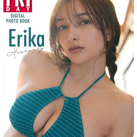
563.154,70.057
562.106,71.106
C561.058,72.155
560.06,72.803
558.662,73.347
C557.607,73.757
556.021,74.244
553.102,74.378
C549.944,74.521
548.997,74.552
541,74.552
C533.003,74.552
532.056,74.521
528.898,74.378
C525.979,74.244
524.393,73.757
523.338,73.347
C521.94,72.803