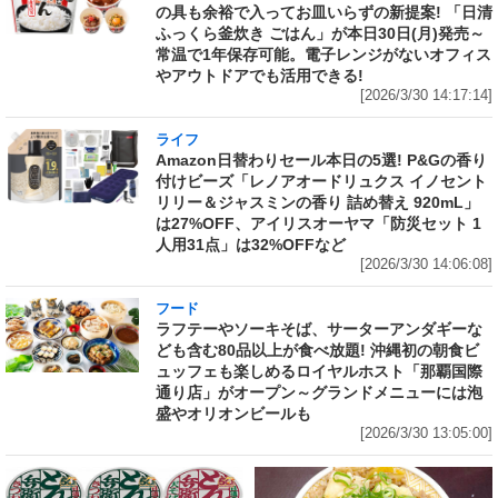
の具も余裕で入ってお皿いらずの新提案! 「日清
ふっくら釜炊き ごはん」が本日30日(月)発売～
常温で1年保存可能。電子レンジがないオフィス
やアウトドアでも活用できる!
[2026/3/30 14:17:14]
ライフ
Amazon日替わりセール本日の5選! P&Gの香り
付けビーズ「レノアオードリュクス イノセント
リリー＆ジャスミンの香り 詰め替え 920mL」
は27%OFF、アイリスオーヤマ「防災セット 1
人用31点」は32%OFFなど
[2026/3/30 14:06:08]
フード
ラフテーやソーキそば、サーターアンダギーな
ども含む80品以上が食べ放題! 沖縄初の朝食ビ
ュッフェも楽しめるロイヤルホスト「那覇国際
通り店」がオープン～グランドメニューには泡
盛やオリオンビールも
[2026/3/30 13:05:00]