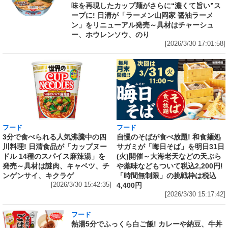
味を再現したカップ麺がさらに“濃くて旨い”ス
ープに! 日清が「ラーメン山岡家 醤油ラーメ
ン」をリニューアル発売～具材はチャーシュ
ー、ホウレンソウ、のり
[2026/3/30 17:01:58]
フード
フード
3分で食べられる人気沸騰中の四
自慢のそばが食べ放題! 和食麺処
川料理! 日清食品が「カップヌー
サガミが「晦日そば」を明日31日
ドル 14種のスパイス麻辣湯」を
(火)開催～大海老天などの天ぷら
発売～具材は謎肉、キャベツ、チ
や薬味などもついて税込2,200円!
ンゲンサイ、キクラゲ
「時間無制限」の挑戦枠は税込
[2026/3/30 15:42:35]
4,400円
[2026/3/30 15:17:42]
フード
熱湯5分でふっくら白ご飯! カレーや納豆、牛丼