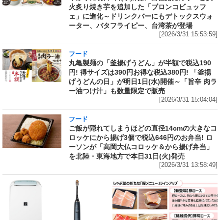
火炙り焼き芋を追加した「ブロンコビュッフ
ェ」に進化～ドリンクバーにもデトックスウォ
ーター、バタフライピー、台湾茶が登場
[2026/3/31 15:53:59]
フード
丸亀製麺の「釜揚げうどん」が半額で税込190
円! 得サイズは390円お得な税込380円! 「釜揚
げうどんの日」が明日1日(水)開催～「旨辛 肉ラ
ー油つけ汁」も数量限定で販売
[2026/3/31 15:04:04]
フード
ご飯が隠れてしまうほどの直径14cmの大きなコ
ロッケにから揚げ3個で税込646円のお弁当! ロ
ーソンが「高岡大仏コロッケ＆から揚げ弁当」
を北陸・東海地方で本日31日(火)発売
[2026/3/31 13:58:49]