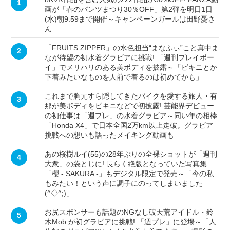
1
画が「春のパンツまつり30％OFF」第2弾を明日1日
(水)朝9:59まで開催～キャンペーンガールは田野憂さ
ん
「FRUITS ZIPPER」の水色担当“まなふぃ”こと真中ま
2
なが待望の初水着グラビアに挑戦! 「週刊プレイボー
イ」でメリハリのある美ボディを披露～「ビキニとか
下着みたいなものを人前で着るのは初めてかも」
これまで胸元すら隠してきたバイクを愛する旅人・有
3
那が美ボディをビキニなどで初披露! 芸能界デビュー
の初仕事は「週プレ」の水着グラビア～同い年の相棒
「Honda X4」で日本全国2万km以上走破。グラビア
挑戦への想いも語ったメイキング動画も
あの桜樹ルイ(55)の28年ぶりの全裸ショットが「週刊
4
大衆」の袋とじに! 長らく絶版となっていた写真集
「櫻 - SAKURA -」もデジタル限定で発売～「今の私
もみたい！という声に調子にのってしまいました
(^◇^;)」
お尻スポンサーも話題のNGなし破天荒アイドル・鈴
5
木Mob.が初グラビアに挑戦! 「週プレ」に登場～「人