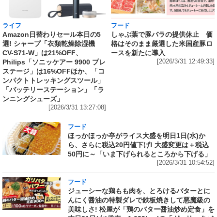
ライフ
フード
Amazon日替わりセール本日の5
しゃぶ葉で豚バラの提供休止 価
選! シャープ「衣類乾燥除湿機
格はそのまま厳選した米国産豚ロ
CV-S71-W」は21%OFF、
ースを新たに導入
Philips「ソニッケアー 9900 プレ
[2026/3/31 12:49:33]
ステージ」は16%OFFほか、「コ
ンパクトトレッキングスツール」
「バッテリーステーション」「ラ
ンニングシューズ」
[2026/3/31 13:27:08]
フード
ほっかほっか亭がライス大盛を明日1日(水)か
ら、さらに税込20円値下げ! 大盛変更は＋税込
50円に～「いま下げられるところから下げる」
[2026/3/31 10:54:52]
フード
ジューシーな鶏もも肉を、とろけるバターとに
んにく醤油の特製ダレで鉄板焼きして悪魔級の
美味しさ! 松屋が「鶏のバター醤油炒め定食」を