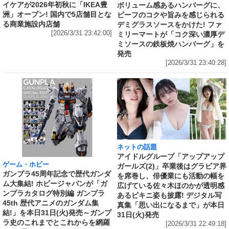
イケアが2026年初秋に「IKEA豊
ボリューム感あるハンバーグに、
洲」オープン! 国内で5店舗目とな
ビーフのコクや旨みを感じられる
る商業施設内店舗
デミグラスソースをかけた! ファ
[2026/3/31 23:42:00]
ミリーマートが「コク深い濃厚デ
ミソースの鉄板焼ハンバーグ」を
発売
[2026/3/31 23:40:28]
ネットの話題
アイドルグループ「アップアップ
ゲーム・ホビー
ガールズ(2)」卒業後はグラビア界
ガンプラ45周年記念で歴代ガンダ
を席巻し、俳優業にも活動の幅を
ム大集結! ホビージャパンが「ガ
広げている佐々木ほのかが透明感
ンプラカタログ特別編 ガンプラ
あるビキニ姿も披露! デジタル写
45th 歴代アニメのガンダム集
真集「思い出になるまで」が本日
結!」を本日31日(火)発売～ガンプ
31日(火)発売
ラ史のこれまでとこれからを網羅
[2026/3/31 22:49:18]