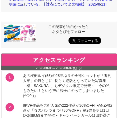
明確に反している」【対応について全文掲載】 [2025/8/11]
この記事が面白かったら
ネタとぴをフォロー
アクセスランキング
2026-08-06
～
2026-08-07
集計分
あの桜樹ルイ(55)の28年ぶりの全裸ショットが「週刊
1
大衆」の袋とじに! 長らく絶版となっていた写真集
「櫻 - SAKURA -」もデジタル限定で発売～「今の私
もみたい！という声に調子にのってしまいました
(^◇^;)」
8KVR作品を含む人気の222作品が30%OFF! FANZA動
2
画が「春のパンツまつり30％OFF」第2弾を明日1日
(水)朝9:59まで開催～キャンペーンガールは田野憂さ