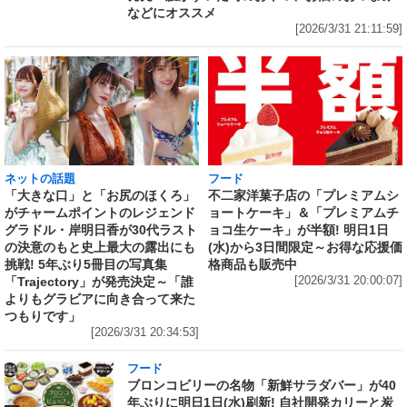
などにオススメ
[2026/3/31 21:11:59]
ネットの話題
フード
「大きな口」と「お尻のほくろ」
不二家洋菓子店の「プレミアムシ
がチャームポイントのレジェンド
ョートケーキ」＆「プレミアムチ
グラドル・岸明日香が30代ラスト
ョコ生ケーキ」が半額! 明日1日
の決意のもと史上最大の露出にも
(水)から3日間限定～お得な応援価
挑戦! 5年ぶり5冊目の写真集
格商品も販売中
「Trajectory」が発売決定～「誰
[2026/3/31 20:00:07]
よりもグラビアに向き合って来た
つもりです」
[2026/3/31 20:34:53]
フード
ブロンコビリーの名物「新鮮サラダバー」が40
年ぶりに明日1日(水)刷新! 自社開発カリーと炭