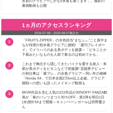
生初のグラビア!!!しかも5水着も着てます」。撮影の
裏側動画も公開
1ヵ月のアクセスランキング
2026-07-08
～
2026-08-07
集計分
「FRUITS ZIPPER」の水色担当“まなふぃ”こと真中ま
1
なが待望の初水着グラビアに挑戦! 「週刊プレイボー
イ」でメリハリのある美ボディを披露～「ビキニとか
下着みたいなものを人前で着るのは初めてかも」
これまで胸元すら隠してきたバイクを愛する旅人・有
2
那が美ボディをビキニなどで初披露! 芸能界デビュー
の初仕事は「週プレ」の水着グラビア～同い年の相棒
「Honda X4」で日本全国2万km以上走破。グラビア
挑戦への想いも語ったメイキング動画も
8KVR作品を含む人気の222作品が30%OFF! FANZA動
3
画が「春のパンツまつり30％OFF」第2弾を明日1日
(水)朝9:59まで開催～キャンペーンガールは田野憂さ
ん