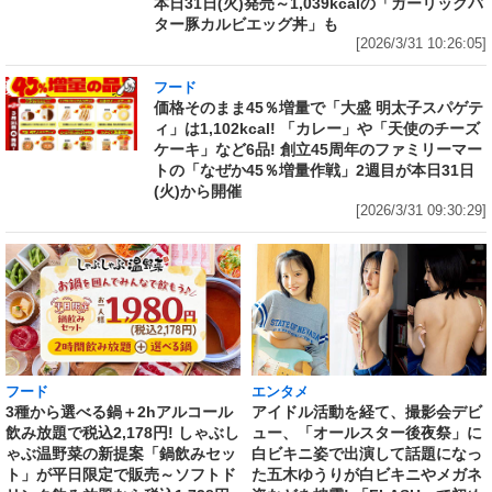
本日31日(火)発売～1,039kcalの「ガーリックバ
ター豚カルビエッグ丼」も
[2026/3/31 10:26:05]
フード
価格そのまま45％増量で「大盛 明太子スパゲテ
ィ」は1,102kcal! 「カレー」や「天使のチーズ
ケーキ」など6品! 創立45周年のファミリーマー
トの「なぜか45％増量作戦」2週目が本日31日
(火)から開催
[2026/3/31 09:30:29]
フード
エンタメ
3種から選べる鍋＋2hアルコール
アイドル活動を経て、撮影会デビ
飲み放題で税込2,178円! しゃぶし
ュー、「オールスター後夜祭」に
ゃぶ温野菜の新提案「鍋飲みセッ
白ビキニ姿で出演して話題になっ
ト」が平日限定で販売～ソフトド
た五木ゆうりが白ビキニやメガネ