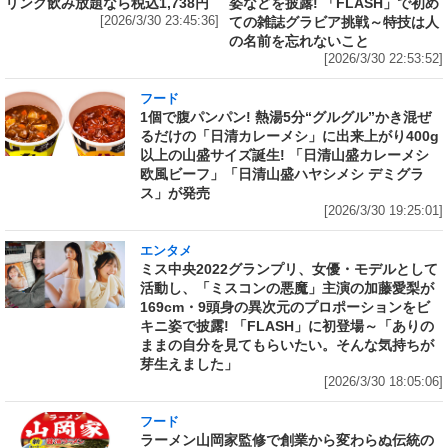
リンク飲み放題なら税込1,738円
姿などを披露! 「FLASH」で初め
[2026/3/30 23:45:36]
ての雑誌グラビア挑戦～特技は人
の名前を忘れないこと
[2026/3/30 22:53:52]
フード
1個で腹パンパン! 熱湯5分“グルグル”かき混ぜ
るだけの「日清カレーメシ」に出来上がり400g
以上の山盛サイズ誕生! 「日清山盛カレーメシ
欧風ビーフ」「日清山盛ハヤシメシ デミグラ
ス」が発売
[2026/3/30 19:25:01]
エンタメ
ミス中央2022グランプリ、女優・モデルとして
活動し、「ミスコンの悪魔」主演の加藤愛梨が
169cm・9頭身の異次元のプロポーションをビ
キニ姿で披露! 「FLASH」に初登場～「ありの
ままの自分を見てもらいたい。そんな気持ちが
芽生えました」
[2026/3/30 18:05:06]
フード
ラーメン山岡家監修で創業から変わらぬ伝統の