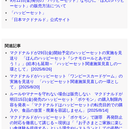
9月12日(金)発売の「ハッピーセット」ならびに「ほんのハッピ
ーセット」の販売方法について
「ハッピーセット」
「日本マクドナルド」公式サイト
関連記事
マクドナルドが29日(金)開始予定のハッピーセットの実施を見
送り 「ほんのハッピーセット『シナモロールとあそぼ
う！』」(絵本)も延期～「ハッピーセット関連施策見直しの一
環として」 [2025/8/26]
マクドナルドがハッピーセット「ワンピースカードゲーム」の
実施を見送り 「ハッピーセット関連施策見直しの一環とし
て」 [2025/8/20]
ルールやマナーを守れない場合は販売しない マクドナルドが
明日15日(金)発売のハッピーセット「ポケモン」の購入制限内
容を発表～「マクドナルドはハッピーセットの転売目的での購
入や、食品の放置・廃棄を容認しません」 [2025/8/14]
マクドナルドがハッピーセット「ポケモン」で謝罪 再発防止
の対応を徹底して講じる～現状は「『お子さまとご家族に楽し
い食体験を提供する』という理念やレストランとしての姿勢に