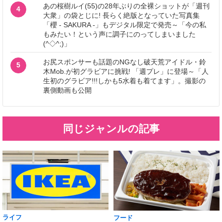
あの桜樹ルイ(55)の28年ぶりの全裸ショットが「週刊
4
大衆」の袋とじに! 長らく絶版となっていた写真集
「櫻 - SAKURA -」もデジタル限定で発売～「今の私
もみたい！という声に調子にのってしまいました
(^◇^;)」
お尻スポンサーも話題のNGなし破天荒アイドル・鈴
5
木Mob.が初グラビアに挑戦! 「週プレ」に登場～「人
生初のグラビア!!!しかも5水着も着てます」。撮影の
裏側動画も公開
同じジャンルの記事
ライフ
フード