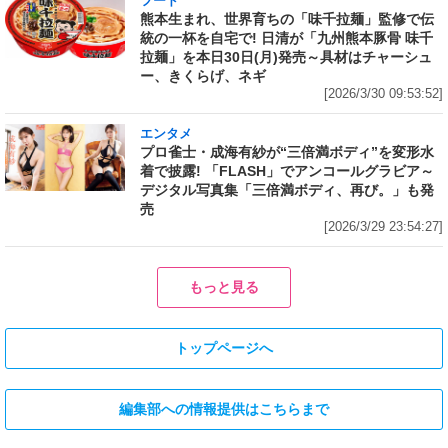
フード
熊本生まれ、世界育ちの「味千拉麺」監修で伝
統の一杯を自宅で! 日清が「九州熊本豚骨 味千
拉麺」を本日30日(月)発売～具材はチャーシュ
ー、きくらげ、ネギ
[2026/3/30 09:53:52]
エンタメ
プロ雀士・成海有紗が“三倍満ボディ”を変形水
着で披露! 「FLASH」でアンコールグラビア～
デジタル写真集「三倍満ボディ、再び。」も発
売
[2026/3/29 23:54:27]
もっと見る
トップページへ
編集部への情報提供はこちらまで