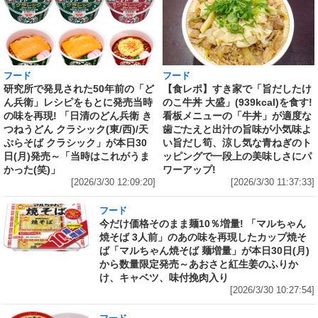
フード
フード
研究所で発見された50年前の「ど
【食レポ】すき家で「旨だしたけ
ん兵衛」レシピをもとに発売当時
のこ牛丼 大盛」(939kcal)を食す!
の味を再現! 「日清のどん兵衛 き
看板メニューの「牛丼」が適度な
つねうどん クラシック(東/西)/天
歯ごたえと出汁の旨味が小気味よ
ぷらそば クラシック」が本日30
い旨だし筍、涼し気な青ねぎのト
日(月)発売～「当時はこれがうま
ッピングで一段上の美味しさにパ
かった(笑)」
ワーアップ!
[2026/3/30 12:09:20]
[2026/3/30 11:37:33]
フード
今だけ価格そのまま麺10％増量! 「マルちゃん
焼そば 3人前」のあの味を再現したカップ焼そ
ば「マルちゃん焼そば 麺増量」が本日30日(月)
から数量限定発売～あおさと紅生姜のふりか
け、キャベツ、味付挽肉入り
[2026/3/30 10:27:54]