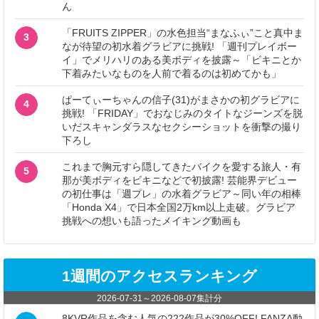
ん
「FRUITS ZIPPER」の水色担当“まなふぃ”こと真中ま
3
なが待望の初水着グラビアに挑戦! 「週刊プレイボー
イ」でメリハリのある美ボディを披露～「ビキニとか
下着みたいなものを人前で着るのは初めてかも」
ぱーてぃーちゃんの信子(31)がまさかの初グラビアに
4
挑戦! 「FRIDAY」でおなじみのタイトなジーンズを脱
いだスキャンダラスなセクシーショットを衝撃の撮り
下ろし
これまで胸元すら隠してきたバイクを愛する旅人・有
5
那が美ボディをビキニなどで初披露! 芸能界デビュー
の初仕事は「週プレ」の水着グラビア～同い年の相棒
「Honda X4」で日本全国2万km以上走破。グラビア
挑戦への想いも語ったメイキング動画も
1週間のアクセスランキング
2026-07-31
～
2026-08-07
集計分
8KVR作品を含む人気の222作品が30%OFF! FANZA動