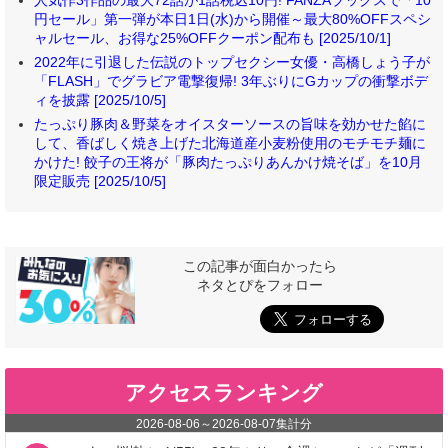
人気作3作品の最大72話が1話税込10円! FANZAブックスで「10
円セール」第一弾が本日1日(水)から開催～最大80%OFFスペシ
ャルセール、お得な25%OFFクーポン配布も [2025/10/1]
2022年に引退した伝説のトップセクシー女優・高橋しょう子が
「FLASH」でグラビア電撃復帰! 3年ぶりにGカップの衝撃ボデ
ィを披露 [2025/10/5]
たっぷり豚肉＆野菜をオイスターソースの旨味を効かせた餡に
して、香ばしく焼き上げた北海道産小麦粉使用のモチモチ麺に
かけた! 餃子の王将が「豚肉たっぷりあんかけ焼そば」を10月
限定販売 [2025/10/5]
この記事が面白かったら
ネタとぴをフォロー
アクセスランキング
2026-08-06
～
2026-08-07
集計分