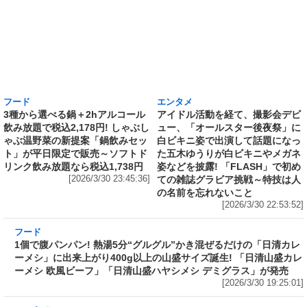
フード
エンタメ
3種から選べる鍋＋2hアルコール
アイドル活動を経て、撮影会デビ
飲み放題で税込2,178円! しゃぶし
ュー、「オールスター後夜祭」に
ゃぶ温野菜の新提案「鍋飲みセッ
白ビキニ姿で出演して話題になっ
ト」が平日限定で販売～ソフトド
た五木ゆうりが白ビキニやメガネ
リンク飲み放題なら税込1,738円
姿などを披露! 「FLASH」で初め
[2026/3/30 23:45:36]
ての雑誌グラビア挑戦～特技は人
の名前を忘れないこと
[2026/3/30 22:53:52]
フード
1個で腹パンパン! 熱湯5分“グルグル”かき混ぜ
るだけの「日清カレーメシ」に出来上がり400g
以上の山盛サイズ誕生! 「日清山盛カレーメシ
欧風ビーフ」「日清山盛ハヤシメシ デミグラ
ス」が発売
[2026/3/30 19:25:01]
エンタメ
ミス中央2022グランプリ、女優・モデルとして