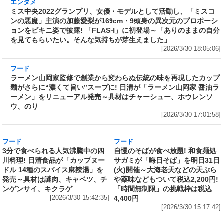
活動し、「ミスコンの悪魔」主演の加藤愛梨が
169cm・9頭身の異次元のプロポーションをビ
キニ姿で披露! 「FLASH」に初登場～「ありの
ままの自分を見てもらいたい。そんな気持ちが
芽生えました」
[2026/3/30 18:05:06]
フード
ラーメン山岡家監修で創業から変わらぬ伝統の
味を再現したカップ麺がさらに“濃くて旨い”ス
ープに! 日清が「ラーメン山岡家 醤油ラーメ
ン」をリニューアル発売～具材はチャーシュ
ー、ホウレンソウ、のり
[2026/3/30 17:01:58]