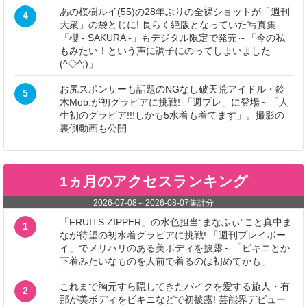
あの桜樹ルイ(55)の28年ぶりの全裸ショットが「週刊
4
大衆」の袋とじに! 長らく絶版となっていた写真集
「櫻 - SAKURA -」もデジタル限定で発売～「今の私
もみたい！という声に調子にのってしまいました
(^◇^;)」
お尻スポンサーも話題のNGなし破天荒アイドル・鈴
5
木Mob.が初グラビアに挑戦! 「週プレ」に登場～「人
生初のグラビア!!!しかも5水着も着てます」。撮影の
裏側動画も公開
1ヵ月のアクセスランキング
2026-07-08
～
2026-08-07
集計分
「FRUITS ZIPPER」の水色担当“まなふぃ”こと真中ま
1
なが待望の初水着グラビアに挑戦! 「週刊プレイボー
イ」でメリハリのある美ボディを披露～「ビキニとか
下着みたいなものを人前で着るのは初めてかも」
これまで胸元すら隠してきたバイクを愛する旅人・有
2
那が美ボディをビキニなどで初披露! 芸能界デビュー