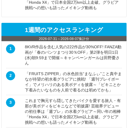
「Honda X4」で日本全国2万km以上走破。グラビア
挑戦への想いも語ったメイキング動画も
1週間のアクセスランキング
2026-07-31
～
2026-08-07
集計分
8KVR作品を含む人気の222作品が30%OFF! FANZA動
1
画が「春のパンツまつり30％OFF」第2弾を明日1日
(水)朝9:59まで開催～キャンペーンガールは田野憂さ
ん
「FRUITS ZIPPER」の水色担当“まなふぃ”こと真中ま
2
なが待望の初水着グラビアに挑戦! 「週刊プレイボー
イ」でメリハリのある美ボディを披露～「ビキニとか
下着みたいなものを人前で着るのは初めてかも」
これまで胸元すら隠してきたバイクを愛する旅人・有
3
那が美ボディをビキニなどで初披露! 芸能界デビュー
の初仕事は「週プレ」の水着グラビア～同い年の相棒
「Honda X4」で日本全国2万km以上走破。グラビア
挑戦への想いも語ったメイキング動画も