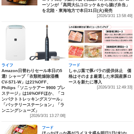
ーソンが「高岡大仏コロッケ＆から揚げ弁当」
を北陸・東海地方で本日31日(火)発売
[2026/3/31 13:58:49]
ライフ
フード
Amazon日替わりセール本日の5
しゃぶ葉で豚バラの提供休止 価
選! シャープ「衣類乾燥除湿機
格はそのまま厳選した米国産豚ロ
CV-S71-W」は21%OFF、
ースを新たに導入
Philips「ソニッケアー 9900 プレ
[2026/3/31 12:49:33]
ステージ」は16%OFFほか、「コ
ンパクトトレッキングスツール」
「バッテリーステーション」「ラ
ンニングシューズ」
[2026/3/31 13:27:08]
フード
ほっかほっか亭がライス大盛を明日1日(水)か