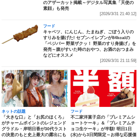
のアザーカット掲載～デジタル写真集「天使の
素顔」も発売
[2026/3/31 21:40:12]
フード
キャベツ、にんじん、たまねぎ、ごぼう入りの
すりみを揚げた! セブン‐イレブンが84kcalの
「ベジバー 野菜ザクッ！ 野菜のすり身揚げ」を
発売～腹がすいた時のおやつ、お酒のおつまみ
などにオススメ
[2026/3/31 21:11:59]
ネットの話題
フード
「大きな口」と「お尻のほくろ」
不二家洋菓子店の「プレミアムシ
がチャームポイントのレジェンド
ョートケーキ」＆「プレミアムチ
グラドル・岸明日香が30代ラスト
ョコ生ケーキ」が半額! 明日1日
の決意のもと史上最大の露出にも
(水)から3日間限定～お得な応援価