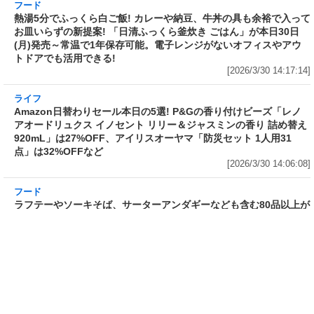
フード
フード
3分で食べられる人気沸騰中の四
自慢のそばが食べ放題! 和食麺処
川料理! 日清食品が「カップヌー
サガミが「晦日そば」を明日31日
ドル 14種のスパイス麻辣湯」を
(火)開催～大海老天などの天ぷら
発売～具材は謎肉、キャベツ、チ
や薬味などもついて税込2,200円!
ンゲンサイ、キクラゲ
「時間無制限」の挑戦枠は税込
[2026/3/30 15:42:35]
4,400円
[2026/3/30 15:17:42]
フード
熱湯5分でふっくら白ご飯! カレーや納豆、牛丼の具も余裕で入っ
てお皿いらずの新提案! 「日清ふっくら釜炊き ごはん」が本日30日
(月)発売～常温で1年保存可能。電子レンジがないオフィスやアウ
トドアでも活用できる!
[2026/3/30 14:17:14]
ライフ
Amazon日替わりセール本日の5選! P&Gの香り付けビーズ「レノ
アオードリュクス イノセント リリー＆ジャスミンの香り 詰め替え
920mL」は27%OFF、アイリスオーヤマ「防災セット 1人用31
点」は32%OFFなど