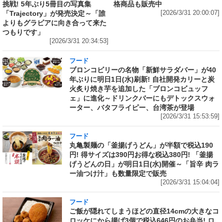
挑戦! 5年ぶり5冊目の写真集
格商品も販売中
「Trajectory」が発売決定～「誰
[2026/3/31 20:00:07]
よりもグラビアに向き合って来た
つもりです」
[2026/3/31 20:34:53]
フード
ブロンコビリーの名物「新鮮サラダバー」が40
年ぶりに明日1日(水)刷新! 自社開発カリーと炭
火炙り焼き芋を追加した「ブロンコビュッフ
ェ」に進化～ドリンクバーにもデトックスウォ
ーター、バタフライピー、台湾茶が登場
[2026/3/31 15:53:59]
フード
丸亀製麺の「釜揚げうどん」が半額で税込190
円! 得サイズは390円お得な税込380円! 「釜揚
げうどんの日」が明日1日(水)開催～「旨辛 肉ラ
ー油つけ汁」も数量限定で販売
[2026/3/31 15:04:04]
フード
ご飯が隠れてしまうほどの直径14cmの大きなコ
ロッケにから揚げ3個で税込646円のお弁当! ロ