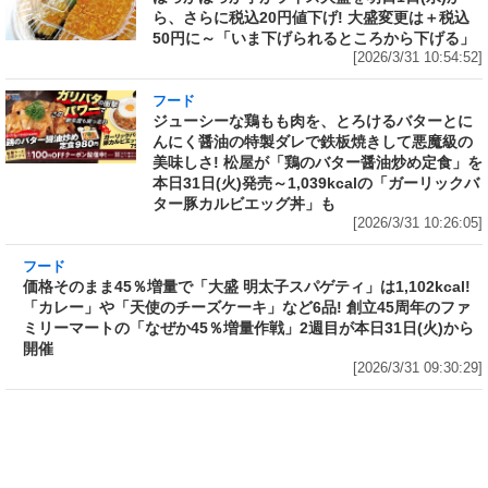
ら、さらに税込20円値下げ! 大盛変更は＋税込
50円に～「いま下げられるところから下げる」
[2026/3/31 10:54:52]
フード
ジューシーな鶏もも肉を、とろけるバターとに
んにく醤油の特製ダレで鉄板焼きして悪魔級の
美味しさ! 松屋が「鶏のバター醤油炒め定食」を
本日31日(火)発売～1,039kcalの「ガーリックバ
ター豚カルビエッグ丼」も
[2026/3/31 10:26:05]
フード
価格そのまま45％増量で「大盛 明太子スパゲテ
ィ」は1,102kcal! 「カレー」や「天使のチーズ
ケーキ」など6品! 創立45周年のファミリーマー
トの「なぜか45％増量作戦」2週目が本日31日
(火)から開催
[2026/3/31 09:30:29]