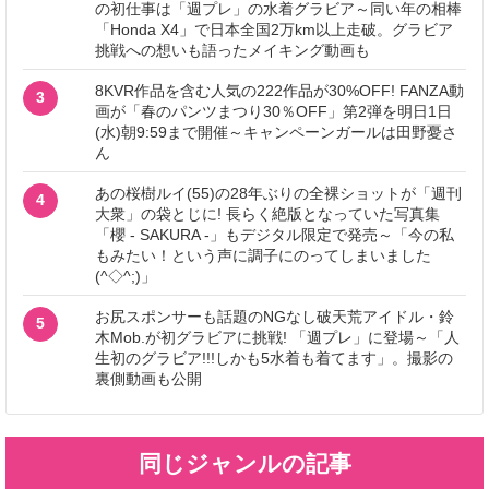
の初仕事は「週プレ」の水着グラビア～同い年の相棒
「Honda X4」で日本全国2万km以上走破。グラビア
挑戦への想いも語ったメイキング動画も
8KVR作品を含む人気の222作品が30%OFF! FANZA動
3
画が「春のパンツまつり30％OFF」第2弾を明日1日
(水)朝9:59まで開催～キャンペーンガールは田野憂さ
ん
あの桜樹ルイ(55)の28年ぶりの全裸ショットが「週刊
4
大衆」の袋とじに! 長らく絶版となっていた写真集
「櫻 - SAKURA -」もデジタル限定で発売～「今の私
もみたい！という声に調子にのってしまいました
(^◇^;)」
お尻スポンサーも話題のNGなし破天荒アイドル・鈴
5
木Mob.が初グラビアに挑戦! 「週プレ」に登場～「人
生初のグラビア!!!しかも5水着も着てます」。撮影の
裏側動画も公開
同じジャンルの記事