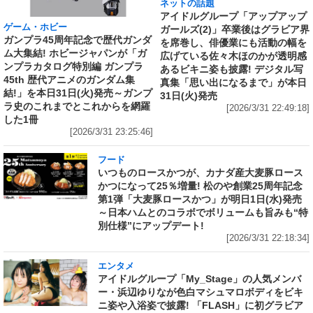
ネットの話題
アイドルグループ「アップアップ
ゲーム・ホビー
ガールズ(2)」卒業後はグラビア界
ガンプラ45周年記念で歴代ガンダ
を席巻し、俳優業にも活動の幅を
ム大集結! ホビージャパンが「ガ
広げている佐々木ほのかが透明感
ンプラカタログ特別編 ガンプラ
あるビキニ姿も披露! デジタル写
45th 歴代アニメのガンダム集
真集「思い出になるまで」が本日
結!」を本日31日(火)発売～ガンプ
31日(火)発売
ラ史のこれまでとこれからを網羅
[2026/3/31 22:49:18]
した1冊
[2026/3/31 23:25:46]
フード
いつものロースかつが、カナダ産大麦豚ロース
かつになって25％増量! 松のや創業25周年記念
第1弾「大麦豚ロースかつ」が明日1日(水)発売
～日本ハムとのコラボでボリュームも旨みも“特
別仕様”にアップデート!
[2026/3/31 22:18:34]
エンタメ
アイドルグループ「My_Stage」の人気メンバ
ー・浜辺ゆりなが色白マシュマロボディをビキ
ニ姿や入浴姿で披露! 「FLASH」に初グラビア