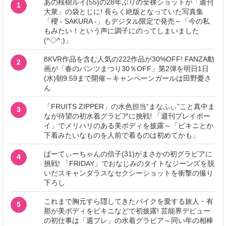
あの桜樹ルイ(55)の28年ぶりの全裸ショットが「週刊
1
大衆」の袋とじに! 長らく絶版となっていた写真集
「櫻 - SAKURA -」もデジタル限定で発売～「今の私
もみたい！という声に調子にのってしまいました
(^◇^;)」
8KVR作品を含む人気の222作品が30%OFF! FANZA動
2
画が「春のパンツまつり30％OFF」第2弾を明日1日
(水)朝9:59まで開催～キャンペーンガールは田野憂さ
ん
「FRUITS ZIPPER」の水色担当“まなふぃ”こと真中ま
3
なが待望の初水着グラビアに挑戦! 「週刊プレイボー
イ」でメリハリのある美ボディを披露～「ビキニとか
下着みたいなものを人前で着るのは初めてかも」
ぱーてぃーちゃんの信子(31)がまさかの初グラビアに
4
挑戦! 「FRIDAY」でおなじみのタイトなジーンズを脱
いだスキャンダラスなセクシーショットを衝撃の撮り
下ろし
これまで胸元すら隠してきたバイクを愛する旅人・有
5
那が美ボディをビキニなどで初披露! 芸能界デビュー
の初仕事は「週プレ」の水着グラビア～同い年の相棒