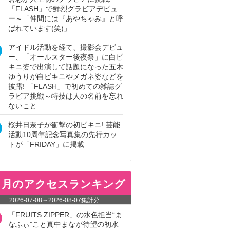
「FLASH」で鮮烈グラビアデビュ
ー～「仲間には『あやちゃみ』と呼
ばれています(笑)」
アイドル活動を経て、撮影会デビュ
ー、「オールスター後夜祭」に白ビ
キニ姿で出演して話題になった五木
ゆうりが白ビキニやメガネ姿などを
披露! 「FLASH」で初めての雑誌グ
ラビア挑戦～特技は人の名前を忘れ
ないこと
桜井日奈子が衝撃の初ビキニ! 芸能
活動10周年記念写真集の先行カッ
トが「FRIDAY」に掲載
ヵ月のアクセスランキング
2026-07-08
～
2026-08-07
集計分
「FRUITS ZIPPER」の水色担当“ま
なふぃ”こと真中まなが待望の初水