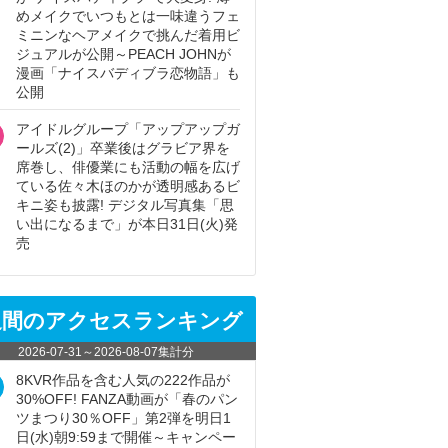
めメイクでいつもとは一味違うフェ
ミニンなヘアメイクで挑んだ着用ビ
ジュアルが公開～PEACH JOHNが
漫画「ナイスバディブラ恋物語」も
公開
アイドルグループ「アップアップガ
ールズ(2)」卒業後はグラビア界を
席巻し、俳優業にも活動の幅を広げ
ている佐々木ほのかが透明感あるビ
キニ姿も披露! デジタル写真集「思
い出になるまで」が本日31日(火)発
売
週間のアクセスランキング
2026-07-31
～
2026-08-07
集計分
8KVR作品を含む人気の222作品が
30%OFF! FANZA動画が「春のパン
ツまつり30％OFF」第2弾を明日1
日(水)朝9:59まで開催～キャンペー