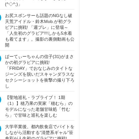
(^◇^;)」
お尻スポンサーも話題のNGなし破
天荒アイドル・鈴木Mob.が初グラ
ビアに挑戦! 「週プレ」に登場～
「人生初のグラビア!!!しかも5水着
も着てます」。撮影の裏側動画も公
開
ぱーてぃーちゃんの信子(31)がまさ
かの初グラビアに挑戦!
「FRIDAY」でおなじみのタイトな
ジーンズを脱いだスキャンダラスな
セクシーショットを衝撃の撮り下ろ
し
【聖地巡礼・ラブライブ！ 1期
（1）】穂乃果の実家「穂むら」の
モデルになった老舗甘味処「竹む
ら」で甘味と巡礼を楽しむ
大学卒業後、都内飲食店でバイトを
しながら活動する“清楚系ギャル”笹
倉彩が人生初のグラビアに挑戦!