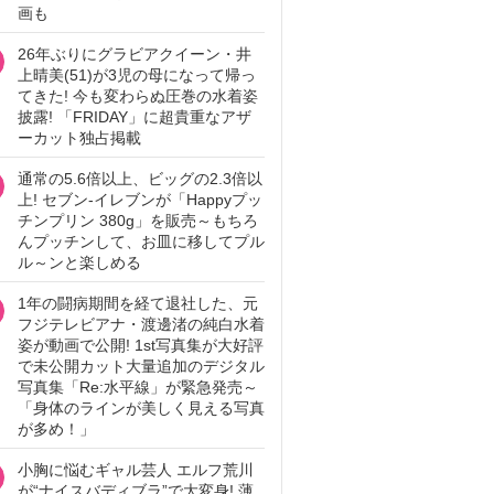
画も
26年ぶりにグラビアクイーン・井
上晴美(51)が3児の母になって帰っ
てきた! 今も変わらぬ圧巻の水着姿
披露! 「FRIDAY」に超貴重なアザ
ーカット独占掲載
通常の5.6倍以上、ビッグの2.3倍以
上! セブン‐イレブンが「Happyプッ
チンプリン 380g」を販売～もちろ
んプッチンして、お皿に移してプル
ル～ンと楽しめる
1年の闘病期間を経て退社した、元
フジテレビアナ・渡邊渚の純白水着
姿が動画で公開! 1st写真集が大好評
で未公開カット大量追加のデジタル
写真集「Re:水平線」が緊急発売～
「身体のラインが美しく見える写真
が多め！」
小胸に悩むギャル芸人 エルフ荒川
が“ナイスバディブラ”で大変身! 薄