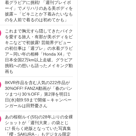
着グラビアに挑戦! 「週刊プレイボ
ーイ」でメリハリのある美ボディを
披露～「ビキニとか下着みたいなも
のを人前で着るのは初めてかも」
これまで胸元すら隠してきたバイク
を愛する旅人・有那が美ボディをビ
キニなどで初披露! 芸能界デビュー
の初仕事は「週プレ」の水着グラビ
ア～同い年の相棒「Honda X4」で
日本全国2万km以上走破。グラビア
挑戦への想いも語ったメイキング動
画も
8KVR作品を含む人気の222作品が
30%OFF! FANZA動画が「春のパン
ツまつり30％OFF」第2弾を明日1
日(水)朝9:59まで開催～キャンペー
ンガールは田野憂さん
あの桜樹ルイ(55)の28年ぶりの全裸
ショットが「週刊大衆」の袋とじ
に! 長らく絶版となっていた写真集
「櫻 - SAKURA -」もデジタル限定