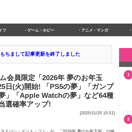
イフ
ゲーム・ホビー
アニメ・マンガ
1日をもちまして記事更新を終了しました
1
会員限定「2026年 夢のお年玉
日(火)開始! 「PS5の夢」「ガンプ
「Apple Watchの夢」など64種
当選確率アップ!
[2025/11/25 15:51]
2
ドバシ・ドット・コム」が、「2026年 夢のお年玉箱」の抽