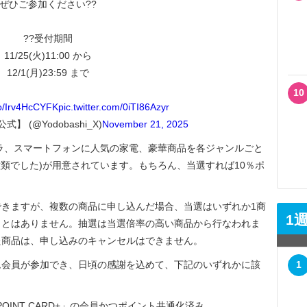
ぜひご参加ください??
??受付期間
11/25(火)11:00 から
12/1(月)23:59 まで
10
.co/Irv4HcCYFK
pic.twitter.com/0iTI86Azyr
 (@Yodobashi_X)
November 21, 2025
ラ、スマートフォンに人気の家電、豪華商品を各ジャンルごと
8種類でした)が用意されています。もちろん、当選すれば10％ポ
きますが、複数の商品に申し込んだ場合、当選はいずれか1商
1
ことはありません。抽選は当選倍率の高い商品から行なわれま
た商品は、申し込みのキャンセルはできません。
会員が参加でき、日頃の感謝を込めて、下記のいずれかに該
1
。
D POINT CARD+」の会員かつポイント共通化済み