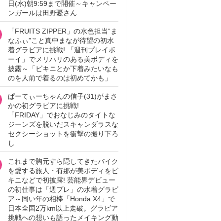
日(水)朝9:59まで開催～キャンペー
ンガールは田野憂さん
「FRUITS ZIPPER」の水色担当“ま
なふぃ”こと真中まなが待望の初水
着グラビアに挑戦! 「週刊プレイボ
ーイ」でメリハリのある美ボディを
披露～「ビキニとか下着みたいなも
のを人前で着るのは初めてかも」
ぱーてぃーちゃんの信子(31)がまさ
かの初グラビアに挑戦!
「FRIDAY」でおなじみのタイトな
ジーンズを脱いだスキャンダラスな
セクシーショットを衝撃の撮り下ろ
し
これまで胸元すら隠してきたバイク
を愛する旅人・有那が美ボディをビ
キニなどで初披露! 芸能界デビュー
の初仕事は「週プレ」の水着グラビ
ア～同い年の相棒「Honda X4」で
日本全国2万km以上走破。グラビア
挑戦への想いも語ったメイキング動