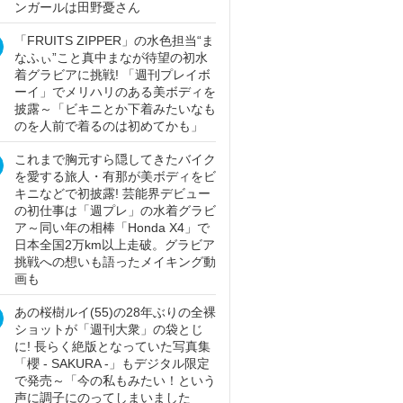
ンガールは田野憂さん
「FRUITS ZIPPER」の水色担当“ま
なふぃ”こと真中まなが待望の初水
着グラビアに挑戦! 「週刊プレイボ
ーイ」でメリハリのある美ボディを
披露～「ビキニとか下着みたいなも
のを人前で着るのは初めてかも」
これまで胸元すら隠してきたバイク
を愛する旅人・有那が美ボディをビ
キニなどで初披露! 芸能界デビュー
の初仕事は「週プレ」の水着グラビ
ア～同い年の相棒「Honda X4」で
日本全国2万km以上走破。グラビア
挑戦への想いも語ったメイキング動
画も
あの桜樹ルイ(55)の28年ぶりの全裸
ショットが「週刊大衆」の袋とじ
に! 長らく絶版となっていた写真集
「櫻 - SAKURA -」もデジタル限定
で発売～「今の私もみたい！という
声に調子にのってしまいました