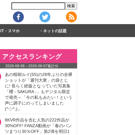
IT・スマホ
ネットの話題
アクセスランキング
2026-08-06
～
2026-08-07
集計分
あの桜樹ルイ(55)の28年ぶりの全裸
ショットが「週刊大衆」の袋とじ
に! 長らく絶版となっていた写真集
「櫻 - SAKURA -」もデジタル限定
で発売～「今の私もみたい！という
声に調子にのってしまいました
(^◇^;)」
8KVR作品を含む人気の222作品が
30%OFF! FANZA動画が「春のパン
ツまつり30％OFF」第2弾を明日1