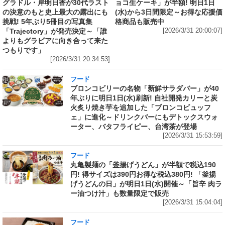
グラドル・岸明日香が30代ラスト
ョコ生ケーキ」が半額! 明日1日
の決意のもと史上最大の露出にも
(水)から3日間限定～お得な応援価
挑戦! 5年ぶり5冊目の写真集
格商品も販売中
「Trajectory」が発売決定～「誰
[2026/3/31 20:00:07]
よりもグラビアに向き合って来た
つもりです」
[2026/3/31 20:34:53]
フード
ブロンコビリーの名物「新鮮サラダバー」が40
年ぶりに明日1日(水)刷新! 自社開発カリーと炭
火炙り焼き芋を追加した「ブロンコビュッフ
ェ」に進化～ドリンクバーにもデトックスウォ
ーター、バタフライピー、台湾茶が登場
[2026/3/31 15:53:59]
フード
丸亀製麺の「釜揚げうどん」が半額で税込190
円! 得サイズは390円お得な税込380円! 「釜揚
げうどんの日」が明日1日(水)開催～「旨辛 肉ラ
ー油つけ汁」も数量限定で販売
[2026/3/31 15:04:04]
フード