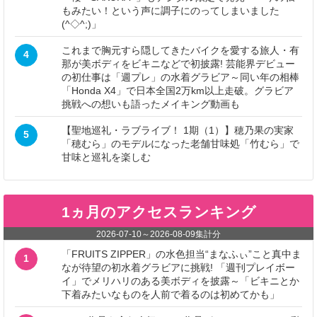
もみたい！という声に調子にのってしまいました
(^◇^;)」
これまで胸元すら隠してきたバイクを愛する旅人・有
4
那が美ボディをビキニなどで初披露! 芸能界デビュー
の初仕事は「週プレ」の水着グラビア～同い年の相棒
「Honda X4」で日本全国2万km以上走破。グラビア
挑戦への想いも語ったメイキング動画も
【聖地巡礼・ラブライブ！ 1期（1）】穂乃果の実家
5
「穂むら」のモデルになった老舗甘味処「竹むら」で
甘味と巡礼を楽しむ
1ヵ月のアクセスランキング
2026-07-10
～
2026-08-09
集計分
「FRUITS ZIPPER」の水色担当“まなふぃ”こと真中ま
1
なが待望の初水着グラビアに挑戦! 「週刊プレイボー
イ」でメリハリのある美ボディを披露～「ビキニとか
下着みたいなものを人前で着るのは初めてかも」