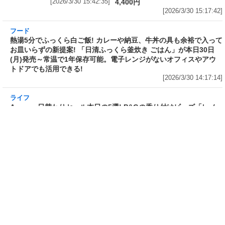
フード
フード
3分で食べられる人気沸騰中の四
自慢のそばが食べ放題! 和食麺処
川料理! 日清食品が「カップヌー
サガミが「晦日そば」を明日31日
ドル 14種のスパイス麻辣湯」を
(火)開催～大海老天などの天ぷら
発売～具材は謎肉、キャベツ、チ
や薬味などもついて税込2,200円!
ンゲンサイ、キクラゲ
「時間無制限」の挑戦枠は税込
[2026/3/30 15:42:35]
4,400円
[2026/3/30 15:17:42]
フード
熱湯5分でふっくら白ご飯! カレーや納豆、牛丼
の具も余裕で入ってお皿いらずの新提案! 「日清
ふっくら釜炊き ごはん」が本日30日(月)発売～
常温で1年保存可能。電子レンジがないオフィス
やアウトドアでも活用できる!
[2026/3/30 14:17:14]
ライフ
Amazon日替わりセール本日の5選! P&Gの香り付けビーズ「レノ
アオードリュクス イノセント リリー＆ジャスミンの香り 詰め替え
920mL」は27%OFF、アイリスオーヤマ「防災セット 1人用31
点」は32%OFFなど
[2026/3/30 14:06:08]