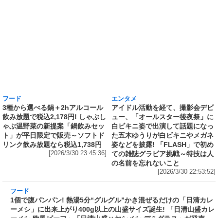
フード
エンタメ
3種から選べる鍋＋2hアルコール
アイドル活動を経て、撮影会デビ
飲み放題で税込2,178円! しゃぶし
ュー、「オールスター後夜祭」に
ゃぶ温野菜の新提案「鍋飲みセッ
白ビキニ姿で出演して話題になっ
ト」が平日限定で販売～ソフトド
た五木ゆうりが白ビキニやメガネ
リンク飲み放題なら税込1,738円
姿などを披露! 「FLASH」で初め
[2026/3/30 23:45:36]
ての雑誌グラビア挑戦～特技は人
の名前を忘れないこと
[2026/3/30 22:53:52]
フード
1個で腹パンパン! 熱湯5分“グルグル”かき混ぜ
るだけの「日清カレーメシ」に出来上がり400g
以上の山盛サイズ誕生! 「日清山盛カレーメシ
欧風ビーフ」「日清山盛ハヤシメシ デミグラ
ス」が発売
[2026/3/30 19:25:01]