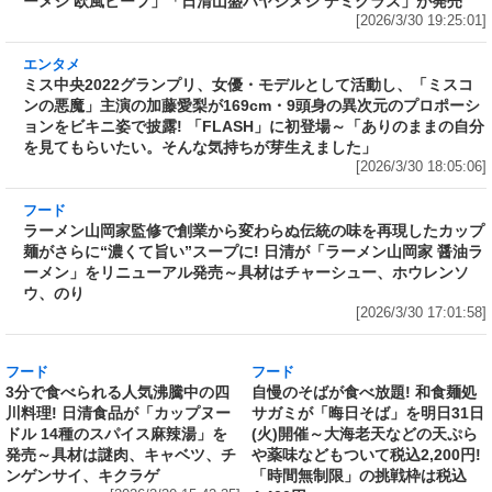
エンタメ
ミス中央2022グランプリ、女優・モデルとして
活動し、「ミスコンの悪魔」主演の加藤愛梨が
169cm・9頭身の異次元のプロポーションをビ
キニ姿で披露! 「FLASH」に初登場～「ありの
ままの自分を見てもらいたい。そんな気持ちが
芽生えました」
[2026/3/30 18:05:06]
フード
ラーメン山岡家監修で創業から変わらぬ伝統の
味を再現したカップ麺がさらに“濃くて旨い”ス
ープに! 日清が「ラーメン山岡家 醤油ラーメ
ン」をリニューアル発売～具材はチャーシュ
ー、ホウレンソウ、のり
[2026/3/30 17:01:58]