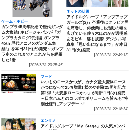
ネットの話題
アイドルグループ「アップアップ
ゲーム・ホビー
ガールズ(2)」卒業後はグラビア界
ガンプラ45周年記念で歴代ガンダ
を席巻し、俳優業にも活動の幅を
ム大集結! ホビージャパンが「ガ
広げている佐々木ほのかが透明感
ンプラカタログ特別編 ガンプラ
あるビキニ姿も披露! デジタル写
45th 歴代アニメのガンダム集
真集「思い出になるまで」が本日
結!」を本日31日(火)発売～ガンプ
31日(火)発売
ラ史のこれまでとこれからを網羅
[2026/3/31 22:49:18]
した1冊
[2026/3/31 23:25:46]
フード
いつものロースかつが、カナダ産大麦豚ロース
かつになって25％増量! 松のや創業25周年記念
第1弾「大麦豚ロースかつ」が明日1日(水)発売
～日本ハムとのコラボでボリュームも旨みも“特
別仕様”にアップデート!
[2026/3/31 22:18:34]
エンタメ
アイドルグループ「My_Stage」の人気メンバ