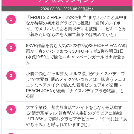
2026-08-08
～
2026-08-09
集計分
「FRUITS ZIPPER」の水色担当“まなふぃ”こと真中ま
1
なが待望の初水着グラビアに挑戦! 「週刊プレイボー
イ」でメリハリのある美ボディを披露～「ビキニとか
下着みたいなものを人前で着るのは初めてかも」
8KVR作品を含む人気の222作品が30%OFF! FANZA動
2
画が「春のパンツまつり30％OFF」第2弾を明日1日
(水)朝9:59まで開催～キャンペーンガールは田野憂さ
ん
小胸に悩むギャル芸人 エルフ荒川が“ナイスバディブ
3
ラ”で大変身! 薄めメイクでいつもとは一味違うフェミ
ニンなヘアメイクで挑んだ着用ビジュアルが公開～
PEACH JOHNが漫画「ナイスバディブラ恋物語」も
公開
大学卒業後、都内飲食店でバイトをしながら活動す
4
る“清楚系ギャル”笹倉彩が人生初のグラビアに挑戦!
「FLASH」で鮮烈グラビアデビュー～「仲間には『あ
やちゃみ』と呼ばれています(笑)」