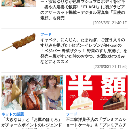
ー・浜辺ゆりなが色白マシュマロボディをビキ
ニ姿や入浴姿で披露! 「FLASH」に初グラビア
のアザーカット掲載～デジタル写真集「天使の
素顔」も発売
[2026/3/31 21:40:12]
フード
キャベツ、にんじん、たまねぎ、ごぼう入りの
すりみを揚げた! セブン‐イレブンが84kcalの
「ベジバー 野菜ザクッ！ 野菜のすり身揚げ」を
発売～腹がすいた時のおやつ、お酒のおつまみ
などにオススメ
[2026/3/31 21:11:59]
ネットの話題
フード
「大きな口」と「お尻のほくろ」
不二家洋菓子店の「プレミアムシ
がチャームポイントのレジェンド
ョートケーキ」＆「プレミアムチ