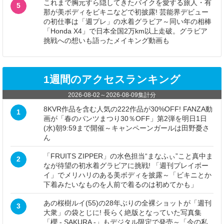
これまで胸元すら隠してきたバイクを愛する旅人・有
5
那が美ボディをビキニなどで初披露! 芸能界デビュー
の初仕事は「週プレ」の水着グラビア～同い年の相棒
「Honda X4」で日本全国2万km以上走破。グラビア
挑戦への想いも語ったメイキング動画も
1週間のアクセスランキング
2026-08-02
～
2026-08-09
集計分
8KVR作品を含む人気の222作品が30%OFF! FANZA動
1
画が「春のパンツまつり30％OFF」第2弾を明日1日
(水)朝9:59まで開催～キャンペーンガールは田野憂さ
ん
「FRUITS ZIPPER」の水色担当“まなふぃ”こと真中ま
2
なが待望の初水着グラビアに挑戦! 「週刊プレイボー
イ」でメリハリのある美ボディを披露～「ビキニとか
下着みたいなものを人前で着るのは初めてかも」
あの桜樹ルイ(55)の28年ぶりの全裸ショットが「週刊
3
大衆」の袋とじに! 長らく絶版となっていた写真集
「櫻 - SAKURA -」もデジタル限定で発売～「今の私