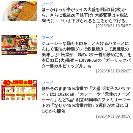
フード
ほっかほっか亭がライス大盛を明日1日(水)か
ら、さらに税込20円値下げ! 大盛変更は＋税込
50円に～「いま下げられるところから下げる」
[2026/3/31 10:54:52]
フード
ジューシーな鶏もも肉を、とろけるバターとに
んにく醤油の特製ダレで鉄板焼きして悪魔級の
美味しさ! 松屋が「鶏のバター醤油炒め定食」を
本日31日(火)発売～1,039kcalの「ガーリックバ
ター豚カルビエッグ丼」も
[2026/3/31 10:26:05]
フード
価格そのまま45％増量で「大盛 明太子スパゲテ
ィ」は1,102kcal! 「カレー」や「天使のチーズ
ケーキ」など6品! 創立45周年のファミリーマー
トの「なぜか45％増量作戦」2週目が本日31日
(火)から開催
[2026/3/31 09:30:29]