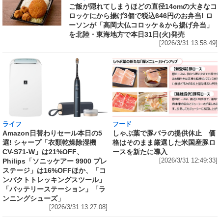
ご飯が隠れてしまうほどの直径14cmの大きなコ
ロッケにから揚げ3個で税込646円のお弁当! ロ
ーソンが「高岡大仏コロッケ＆から揚げ弁当」
を北陸・東海地方で本日31日(火)発売
[2026/3/31 13:58:49]
ライフ
フード
Amazon日替わりセール本日の5
しゃぶ葉で豚バラの提供休止 価
選! シャープ「衣類乾燥除湿機
格はそのまま厳選した米国産豚ロ
CV-S71-W」は21%OFF、
ースを新たに導入
Philips「ソニッケアー 9900 プレ
[2026/3/31 12:49:33]
ステージ」は16%OFFほか、「コ
ンパクトトレッキングスツール」
「バッテリーステーション」「ラ
ンニングシューズ」
[2026/3/31 13:27:08]