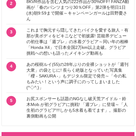
8KVR作品を含む人気の222作品が30%OFF! FANZA動
2
画が「春のパンツまつり30％OFF」第2弾を明日1日
(水)朝9:59まで開催～キャンペーンガールは田野憂さ
ん
これまで胸元すら隠してきたバイクを愛する旅人・有
3
那が美ボディをビキニなどで初披露! 芸能界デビュー
の初仕事は「週プレ」の水着グラビア～同い年の相棒
「Honda X4」で日本全国2万km以上走破。グラビア
挑戦への想いも語ったメイキング動画も
あの桜樹ルイ(55)の28年ぶりの全裸ショットが「週刊
4
大衆」の袋とじに! 長らく絶版となっていた写真集
「櫻 - SAKURA -」もデジタル限定で発売～「今の私
もみたい！という声に調子にのってしまいました
(^◇^;)」
お尻スポンサーも話題のNGなし破天荒アイドル・鈴
5
木Mob.が初グラビアに挑戦! 「週プレ」に登場～「人
生初のグラビア!!!しかも5水着も着てます」。撮影の
裏側動画も公開