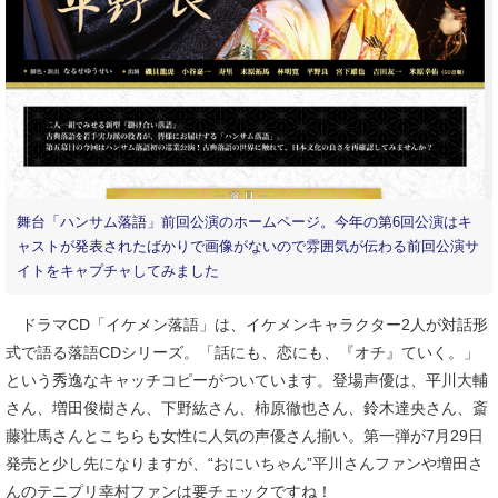
舞台「ハンサム落語」前回公演のホームページ。今年の第6回公演はキ
ャストが発表されたばかりで画像がないので雰囲気が伝わる前回公演サ
イトをキャプチャしてみました
ドラマCD「イケメン落語」は、イケメンキャラクター2人が対話形
式で語る落語CDシリーズ。「話にも、恋にも、『オチ』ていく。」
という秀逸なキャッチコピーがついています。登場声優は、平川大輔
さん、増田俊樹さん、下野紘さん、柿原徹也さん、鈴木達央さん、斎
藤壮馬さんとこちらも女性に人気の声優さん揃い。第一弾が7月29日
発売と少し先になりますが、“おにいちゃん”平川さんファンや増田さ
んのテニプリ幸村ファンは要チェックですね！