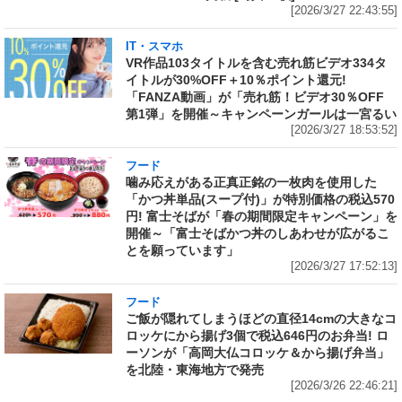
[2026/3/27 22:43:55]
IT・スマホ
VR作品103タイトルを含む売れ筋ビデオ334タ
イトルが30%OFF＋10％ポイント還元!
「FANZA動画」が「売れ筋！ビデオ30％OFF
第1弾」を開催～キャンペーンガールは一宮るい
[2026/3/27 18:53:52]
フード
噛み応えがある正真正銘の一枚肉を使用した
「かつ丼単品(スープ付)」が特別価格の税込570
円! 富士そばが「春の期間限定キャンペーン」を
開催～「富士そばかつ丼のしあわせが広がるこ
とを願っています」
[2026/3/27 17:52:13]
フード
ご飯が隠れてしまうほどの直径14cmの大きなコ
ロッケにから揚げ3個で税込646円のお弁当! ロ
ーソンが「高岡大仏コロッケ＆から揚げ弁当」
を北陸・東海地方で発売
[2026/3/26 22:46:21]