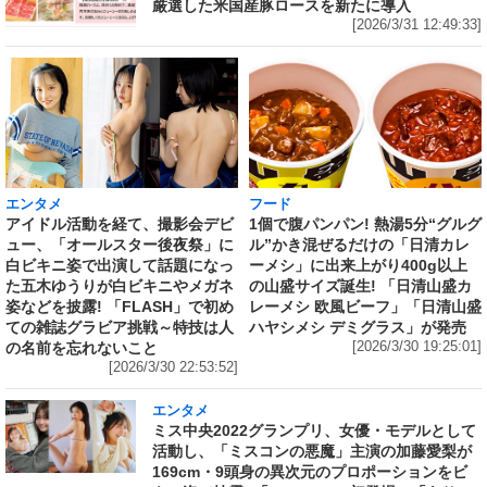
厳選した米国産豚ロースを新たに導入
[2026/3/31 12:49:33]
エンタメ
フード
アイドル活動を経て、撮影会デビ
1個で腹パンパン! 熱湯5分“グルグ
ュー、「オールスター後夜祭」に
ル”かき混ぜるだけの「日清カレ
白ビキニ姿で出演して話題になっ
ーメシ」に出来上がり400g以上
た五木ゆうりが白ビキニやメガネ
の山盛サイズ誕生! 「日清山盛カ
姿などを披露! 「FLASH」で初め
レーメシ 欧風ビーフ」「日清山盛
ての雑誌グラビア挑戦～特技は人
ハヤシメシ デミグラス」が発売
の名前を忘れないこと
[2026/3/30 19:25:01]
[2026/3/30 22:53:52]
エンタメ
ミス中央2022グランプリ、女優・モデルとして
活動し、「ミスコンの悪魔」主演の加藤愛梨が
169cm・9頭身の異次元のプロポーションをビ