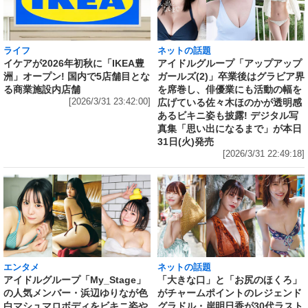
ライフ
ネットの話題
イケアが2026年初秋に「IKEA豊
アイドルグループ「アップアップ
洲」オープン! 国内で5店舗目とな
ガールズ(2)」卒業後はグラビア界
る商業施設内店舗
を席巻し、俳優業にも活動の幅を
[2026/3/31 23:42:00]
広げている佐々木ほのかが透明感
あるビキニ姿も披露! デジタル写
真集「思い出になるまで」が本日
31日(火)発売
[2026/3/31 22:49:18]
エンタメ
ネットの話題
アイドルグループ「My_Stage」
「大きな口」と「お尻のほくろ」
の人気メンバー・浜辺ゆりなが色
がチャームポイントのレジェンド
白マシュマロボディをビキニ姿や
グラドル・岸明日香が30代ラスト