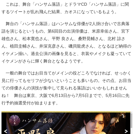
これは、舞台「ハンサム落語」とドラマCD「ハンサム落語」に関
するツイートが乱れ飛んだ結果、カオスになっているもよう。
舞台の「ハンサム落語」はハンサムな俳優が2人掛け合いで古典落
語を演じるというもの。第6回目の出演俳優は、米原幸佑さん、宮下
雄也さん、松本寛也さん、平野 良さん、桑野晃輔さん、北村 諒さ
ん、植田圭輔さん、井深克彦さん、磯貝龍虎さん、となるほど納得の
イケメン揃い。過去公演の画像を見ると、衣装やメイクも凝っていて
イケメンがさらに輝く舞台となるようです。
一般の舞台ではお目当てがメインの役どころでなければ、せっかく
見に行ってもセリフが少ないということも多いもの。その点、お目当
ての俳優さんの演技が集中して見られる落語はいいかもしれません
ね！ 舞台は東京、大阪で6月13日から7月5日までで、5月16日に先
行予約抽選受付が始まります。