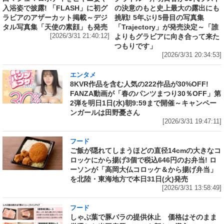
入浴姿で披露! 「FLASH」に初グ
の決意のもと史上最大の露出にも
ラビアのアザーカット掲載～デジ
挑戦! 5年ぶり5冊目の写真集
タル写真集「天使の素顔」も発売
「Trajectory」が発売決定～「誰
[2026/3/31 21:40:12]
よりもグラビアに向き合って来た
つもりです」
[2026/3/31 20:34:53]
エンタメ
8KVR作品を含む人気の222作品が30%OFF!
FANZA動画が「春のパンツまつり30％OFF」第
2弾を明日1日(水)朝9:59まで開催～キャンペー
ンガールは田野憂さん
[2026/3/31 19:47:11]
フード
ご飯が隠れてしまうほどの直径14cmの大きなコ
ロッケにから揚げ3個で税込646円のお弁当! ロ
ーソンが「高岡大仏コロッケ＆から揚げ弁当」
を北陸・東海地方で本日31日(火)発売
[2026/3/31 13:58:49]
フード
しゃぶ葉で豚バラの提供休止 価格はそのまま