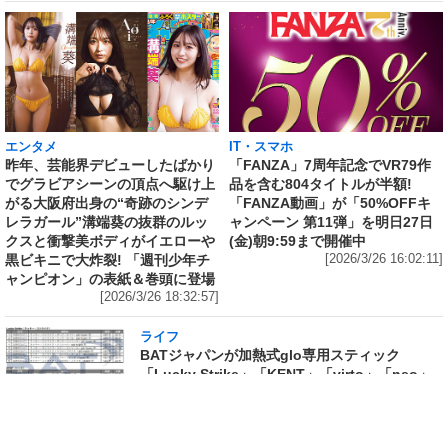
エンタメ
IT・スマホ
昨年、芸能界デビューしたばかり
「FANZA」7周年記念でVR79作
でグラビアシーンの頂点へ駆け上
品を含む804タイトルが半額!
がる大阪府出身の“奇跡のシンデ
「FANZA動画」が「50%OFFキ
レラガール”溝端葵の抜群のルッ
ャンペーン 第11弾」を明日27日
クスと衝撃美ボディがイエローや
(金)朝9:59まで開催中
黒ビキニで大炸裂! 「週刊少年チ
[2026/3/26 16:02:11]
ャンピオン」の表紙＆巻頭に登場
[2026/3/26 18:32:57]
ライフ
BATジャパンが加熱式glo専用スティック
「Lucky Strike」「KENT」「virto」「neo」
全38銘柄の価格据え置きを決定
[2026/3/26 15:41:51]