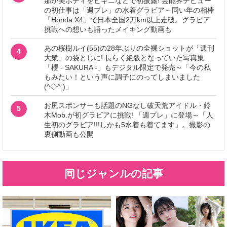
那が美ボディをビキニなどで初披露! 芸能界デビュー
の初仕事は「週プレ」の水着グラビア～同い年の相棒
「Honda X4」で日本全国2万km以上走破。グラビア
挑戦への想いも語ったメイキング動画も
あの桜樹ルイ(55)の28年ぶりの全裸ショットが「週刊
4
大衆」の袋とじに! 長らく絶版となっていた写真集
「櫻 - SAKURA -」もデジタル限定で発売～「今の私
もみたい！という声に調子にのってしまいました
(^◇^;)」
お尻スポンサーも話題のNGなし破天荒アイドル・鈴
5
木Mob.が初グラビアに挑戦! 「週プレ」に登場～「人
生初のグラビア!!!しかも5水着も着てます」。撮影の
裏側動画も公開
同じジャンルの記事