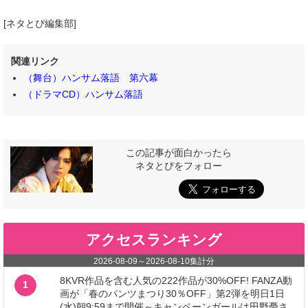
[ネタとぴ編集部]
関連リンク
（舞台）ハンサム落語 第六幕
（ドラマCD）ハンサム落語
この記事が面白かったら
ネタとぴをフォロー
アクセスランキング
2026-08-09
～
2026-08-10
集計分
8KVR作品を含む人気の222作品が30%OFF! FANZA動
1
画が「春のパンツまつり30％OFF」第2弾を明日1日
(水)朝9:59まで開催～キャンペーンガールは田野憂さ