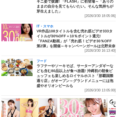
キニ姿で披露! 「FLASH」に初登場～「ありの
ままの自分を見てもらいたい。そんな気持ちが
芽生えました」
[2026/3/30 18:05:06]
IT・スマホ
VR作品108タイトルを含む売れ筋ビデオ333タ
イトルが30%OFF＋10％ポイント還元!
「FANZA動画」が「売れ筋！ビデオ30％OFF
第2弾」を開催～キャンペーンガールは北野未奈
[2026/3/30 16:13:40]
フード
ラフテーやソーキそば、サーターアンダギーな
ども含む80品以上が食べ放題! 沖縄初の朝食ビ
ュッフェも楽しめるロイヤルホスト「那覇国際
通り店」がオープン～グランドメニューには泡
盛やオリオンビールも
[2026/3/30 13:05:00]