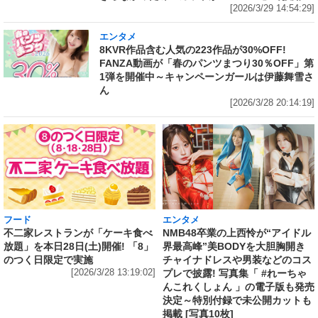
[2026/3/29 14:54:29]
エンタメ
8KVR作品含む人気の223作品が30%OFF!
FANZA動画が「春のパンツまつり30％OFF」第
1弾を開催中～キャンペーンガールは伊藤舞雪さ
ん
[2026/3/28 20:14:19]
フード
エンタメ
不二家レストランが「ケーキ食べ
NMB48卒業の上西怜が“アイドル
放題」を本日28日(土)開催! 「8」
界最高峰”美BODYを大胆胸開き
のつく日限定で実施
チャイナドレスや男装などのコス
[2026/3/28 13:19:02]
プレで披露! 写真集「 #れーちゃ
んこれくしょん 」の電子版も発売
決定～特別付録で未公開カットも
掲載 [写真10枚]