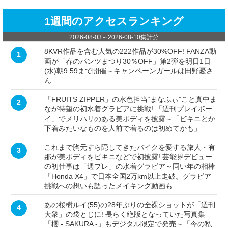
1週間のアクセスランキング
2026-08-03
～
2026-08-10
集計分
8KVR作品を含む人気の222作品が30%OFF! FANZA動
1
画が「春のパンツまつり30％OFF」第2弾を明日1日
(水)朝9:59まで開催～キャンペーンガールは田野憂さ
ん
「FRUITS ZIPPER」の水色担当“まなふぃ”こと真中ま
2
なが待望の初水着グラビアに挑戦! 「週刊プレイボー
イ」でメリハリのある美ボディを披露～「ビキニとか
下着みたいなものを人前で着るのは初めてかも」
これまで胸元すら隠してきたバイクを愛する旅人・有
3
那が美ボディをビキニなどで初披露! 芸能界デビュー
の初仕事は「週プレ」の水着グラビア～同い年の相棒
「Honda X4」で日本全国2万km以上走破。グラビア
挑戦への想いも語ったメイキング動画も
あの桜樹ルイ(55)の28年ぶりの全裸ショットが「週刊
4
大衆」の袋とじに! 長らく絶版となっていた写真集
「櫻 - SAKURA -」もデジタル限定で発売～「今の私