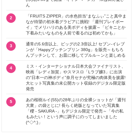
ん
「FRUITS ZIPPER」の水色担当“まなふぃ”こと真中ま
2
なが待望の初水着グラビアに挑戦! 「週刊プレイボー
イ」でメリハリのある美ボディを披露～「ビキニとか
下着みたいなものを人前で着るのは初めてかも」
通常の5.6倍以上、ビッグの2.3倍以上! セブン‐イレブ
3
ンが「Happyプッチンプリン 380g」を販売～もちろ
んプッチンして、お皿に移してプルル～ンと楽しめる
ミス・インターナショナル日本大会ファイナリスト、
4
映画「レディ加賀」やスマスロ「Lラブ嬢3」に出演
の“日本一の神ボディ”奈月セナが究極の肉体美を披露!
大ヒット写真集の未公開カット収録のデジタル限定版
発売
あの桜樹ルイ(55)の28年ぶりの全裸ショットが「週刊
5
大衆」の袋とじに! 長らく絶版となっていた写真集
「櫻 - SAKURA -」もデジタル限定で発売～「今の私
もみたい！という声に調子にのってしまいました
(^◇^;)」