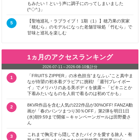
もみたい！という声に調子にのってしまいました
(^◇^;)」
【聖地巡礼・ラブライブ！ 1期（1）】穂乃果の実家
5
「穂むら」のモデルになった老舗甘味処「竹むら」で
甘味と巡礼を楽しむ
1ヵ月のアクセスランキング
2026-07-11
～
2026-08-10
集計分
「FRUITS ZIPPER」の水色担当“まなふぃ”こと真中ま
1
なが待望の初水着グラビアに挑戦! 「週刊プレイボー
イ」でメリハリのある美ボディを披露～「ビキニとか
下着みたいなものを人前で着るのは初めてかも」
8KVR作品を含む人気の222作品が30%OFF! FANZA動
2
画が「春のパンツまつり30％OFF」第2弾を明日1日
(水)朝9:59まで開催～キャンペーンガールは田野憂さ
ん
これまで胸元すら隠してきたバイクを愛する旅人・有
3