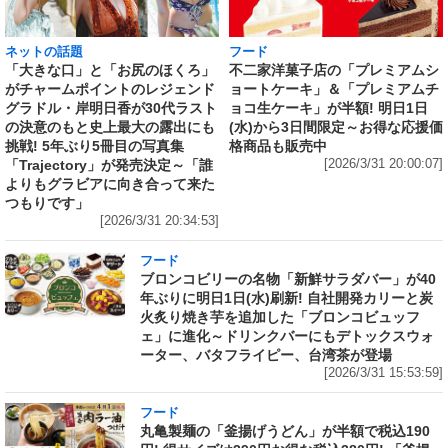
ネットの話題
フード
「大きな口」と「お尻のほくろ」
不二家洋菓子店の「プレミアムシ
がチャームポイントのレジェンド
ョートケーキ」＆「プレミアムチ
グラドル・岸明日香が30代ラスト
ョコ生ケーキ」が半額! 明日1日
の決意のもと史上最大の露出にも
(水)から3日間限定～お得な応援価
挑戦! 5年ぶり5冊目の写真集
格商品も販売中
「Trajectory」が発売決定～「誰
[2026/3/31 20:00:07]
よりもグラビアに向き合って来た
つもりです」
[2026/3/31 20:34:53]
フード
ブロンコビリーの名物「新鮮サラダバー」が40
年ぶりに明日1日(水)刷新! 自社開発カリーと炭
火炙り焼き芋を追加した「ブロンコビュッフ
ェ」に進化～ドリンクバーにもデトックスウォ
ーター、バタフライピー、台湾茶が登場
[2026/3/31 15:53:59]
フード
丸亀製麺の「釜揚げうどん」が半額で税込190