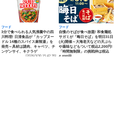
フード
フード
3分で食べられる人気沸騰中の四
自慢のそばが食べ放題! 和食麺処
川料理! 日清食品が「カップヌー
サガミが「晦日そば」を明日31日
ドル 14種のスパイス麻辣湯」を
(火)開催～大海老天などの天ぷら
発売～具材は謎肉、キャベツ、チ
や薬味などもついて税込2,200円!
ンゲンサイ、キクラゲ
「時間無制限」の挑戦枠は税込
[2026/3/30 15:42:35]
4,400円
[2026/3/30 15:17:42]
フード
熱湯5分でふっくら白ご飯! カレーや納豆、牛丼
の具も余裕で入ってお皿いらずの新提案! 「日清
ふっくら釜炊き ごはん」が本日30日(月)発売～
常温で1年保存可能。電子レンジがないオフィス
やアウトドアでも活用できる!
[2026/3/30 14:17:14]
ライフ
Amazon日替わりセール本日の5選! P&Gの香り