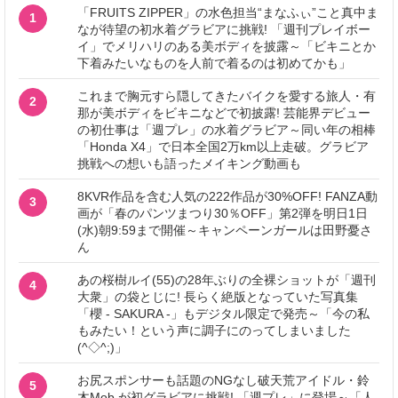
「FRUITS ZIPPER」の水色担当“まなふぃ”こと真中ま
1
なが待望の初水着グラビアに挑戦! 「週刊プレイボー
イ」でメリハリのある美ボディを披露～「ビキニとか
下着みたいなものを人前で着るのは初めてかも」
これまで胸元すら隠してきたバイクを愛する旅人・有
2
那が美ボディをビキニなどで初披露! 芸能界デビュー
の初仕事は「週プレ」の水着グラビア～同い年の相棒
「Honda X4」で日本全国2万km以上走破。グラビア
挑戦への想いも語ったメイキング動画も
8KVR作品を含む人気の222作品が30%OFF! FANZA動
3
画が「春のパンツまつり30％OFF」第2弾を明日1日
(水)朝9:59まで開催～キャンペーンガールは田野憂さ
ん
あの桜樹ルイ(55)の28年ぶりの全裸ショットが「週刊
4
大衆」の袋とじに! 長らく絶版となっていた写真集
「櫻 - SAKURA -」もデジタル限定で発売～「今の私
もみたい！という声に調子にのってしまいました
(^◇^;)」
お尻スポンサーも話題のNGなし破天荒アイドル・鈴
5
木Mob.が初グラビアに挑戦! 「週プレ」に登場～「人