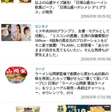
以上の山盛サイズ誕生! 「日清山盛カレーメシ
欧風ビーフ」「日清山盛ハヤシメシ デミグラ
ス」が発売
[2026/3/30 19:25:01]
エンタメ
ミス中央2022グランプリ、女優・モデルとして
活動し、「ミスコンの悪魔」主演の加藤愛梨が
169cm・9頭身の異次元のプロポーションをビ
キニ姿で披露! 「FLASH」に初登場～「ありの
ままの自分を見てもらいたい。そんな気持ちが
芽生えました」
[2026/3/30 18:05:06]
フード
ラーメン山岡家監修で創業から変わらぬ伝統の
味を再現したカップ麺がさらに“濃くて旨い”ス
ープに! 日清が「ラーメン山岡家 醤油ラーメ
ン」をリニューアル発売～具材はチャーシュ
ー、ホウレンソウ、のり
[2026/3/30 17:01:58]