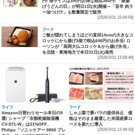
円! 得サイズは390円お得な税込380円! 「釜揚
げうどんの日」が明日1日(水)開催～「旨辛 肉ラ
ー油つけ汁」も数量限定で販売
[2026/3/31 15:04:04]
フード
ご飯が隠れてしまうほどの直径14cmの大きなコ
ロッケにから揚げ3個で税込646円のお弁当! ロ
ーソンが「高岡大仏コロッケ＆から揚げ弁当」
を北陸・東海地方で本日31日(火)発売
[2026/3/31 13:58:49]
ライフ
フード
Amazon日替わりセール本日の5
しゃぶ葉で豚バラの提供休止 価
選! シャープ「衣類乾燥除湿機
格はそのまま厳選した米国産豚ロ
CV-S71-W」は21%OFF、
ースを新たに導入
Philips「ソニッケアー 9900 プレ
[2026/3/31 12:49:33]