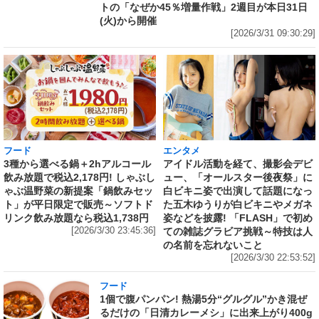
トの「なぜか45％増量作戦」2週目が本日31日
(火)から開催
[2026/3/31 09:30:29]
フード
エンタメ
3種から選べる鍋＋2hアルコール
アイドル活動を経て、撮影会デビ
飲み放題で税込2,178円! しゃぶし
ュー、「オールスター後夜祭」に
ゃぶ温野菜の新提案「鍋飲みセッ
白ビキニ姿で出演して話題になっ
ト」が平日限定で販売～ソフトド
た五木ゆうりが白ビキニやメガネ
リンク飲み放題なら税込1,738円
姿などを披露! 「FLASH」で初め
[2026/3/30 23:45:36]
ての雑誌グラビア挑戦～特技は人
の名前を忘れないこと
[2026/3/30 22:53:52]
フード
1個で腹パンパン! 熱湯5分“グルグル”かき混ぜ
るだけの「日清カレーメシ」に出来上がり400g