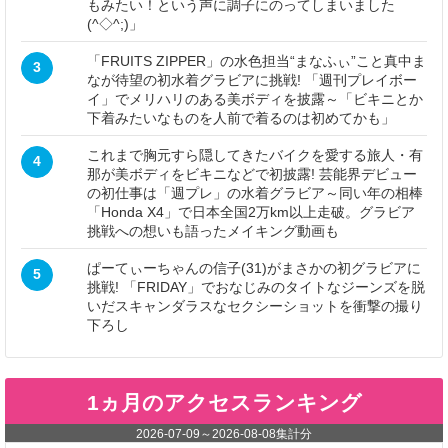
もみたい！という声に調子にのってしまいました
(^◇^;)」
「FRUITS ZIPPER」の水色担当“まなふぃ”こと真中ま
3
なが待望の初水着グラビアに挑戦! 「週刊プレイボー
イ」でメリハリのある美ボディを披露～「ビキニとか
下着みたいなものを人前で着るのは初めてかも」
これまで胸元すら隠してきたバイクを愛する旅人・有
4
那が美ボディをビキニなどで初披露! 芸能界デビュー
の初仕事は「週プレ」の水着グラビア～同い年の相棒
「Honda X4」で日本全国2万km以上走破。グラビア
挑戦への想いも語ったメイキング動画も
ぱーてぃーちゃんの信子(31)がまさかの初グラビアに
5
挑戦! 「FRIDAY」でおなじみのタイトなジーンズを脱
いだスキャンダラスなセクシーショットを衝撃の撮り
下ろし
1ヵ月のアクセスランキング
2026-07-09
～
2026-08-08
集計分