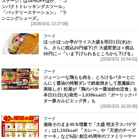
ステージ」は16%OFFほか、「コ
ンパクトトレッキングスツール」
「バッテリーステーション」「ラ
ンニングシューズ」
[2026/3/31 13:27:08]
フード
ほっかほっか亭がライス大盛を明日1日(水)か
ら、さらに税込20円値下げ! 大盛変更は＋税込
50円に～「いま下げられるところから下げる」
[2026/3/31 10:54:52]
フード
ジューシーな鶏もも肉を、とろけるバターとに
んにく醤油の特製ダレで鉄板焼きして悪魔級の
美味しさ! 松屋が「鶏のバター醤油炒め定食」を
本日31日(火)発売～1,039kcalの「ガーリックバ
ター豚カルビエッグ丼」も
[2026/3/31 10:26:05]
フード
価格そのまま45％増量で「大盛 明太子スパゲテ
ィ」は1,102kcal! 「カレー」や「天使のチーズ
ケーキ」など6品! 創立45周年のファミリーマー