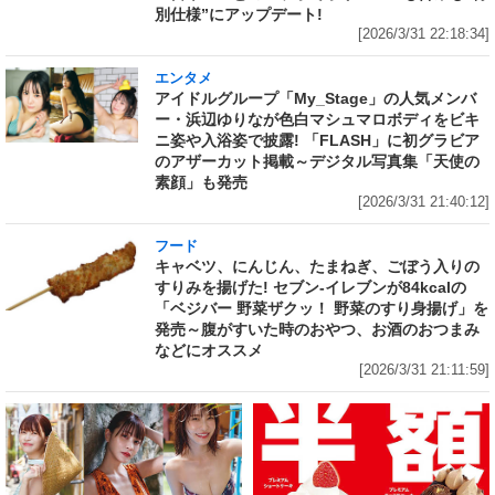
別仕様”にアップデート!
[2026/3/31 22:18:34]
エンタメ
アイドルグループ「My_Stage」の人気メンバ
ー・浜辺ゆりなが色白マシュマロボディをビキ
ニ姿や入浴姿で披露! 「FLASH」に初グラビア
のアザーカット掲載～デジタル写真集「天使の
素顔」も発売
[2026/3/31 21:40:12]
フード
キャベツ、にんじん、たまねぎ、ごぼう入りの
すりみを揚げた! セブン‐イレブンが84kcalの
「ベジバー 野菜ザクッ！ 野菜のすり身揚げ」を
発売～腹がすいた時のおやつ、お酒のおつまみ
などにオススメ
[2026/3/31 21:11:59]