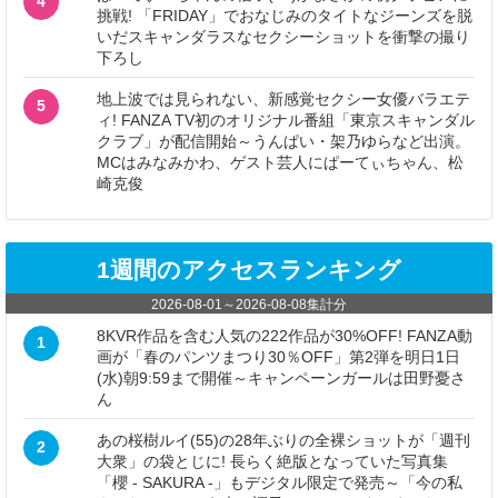
4
挑戦! 「FRIDAY」でおなじみのタイトなジーンズを脱
いだスキャンダラスなセクシーショットを衝撃の撮り
下ろし
地上波では見られない、新感覚セクシー女優バラエテ
5
ィ! FANZA TV初のオリジナル番組「東京スキャンダル
クラブ」が配信開始～うんぱい・架乃ゆらなど出演。
MCはみなみかわ、ゲスト芸人にぱーてぃちゃん、松
崎克俊
1週間のアクセスランキング
2026-08-01
～
2026-08-08
集計分
8KVR作品を含む人気の222作品が30%OFF! FANZA動
1
画が「春のパンツまつり30％OFF」第2弾を明日1日
(水)朝9:59まで開催～キャンペーンガールは田野憂さ
ん
あの桜樹ルイ(55)の28年ぶりの全裸ショットが「週刊
2
大衆」の袋とじに! 長らく絶版となっていた写真集
「櫻 - SAKURA -」もデジタル限定で発売～「今の私