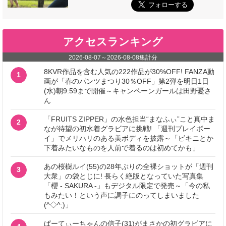
アクセスランキング
2026-08-07
～
2026-08-08
集計分
8KVR作品を含む人気の222作品が30%OFF! FANZA動
1
画が「春のパンツまつり30％OFF」第2弾を明日1日
(水)朝9:59まで開催～キャンペーンガールは田野憂さ
ん
「FRUITS ZIPPER」の水色担当“まなふぃ”こと真中ま
2
なが待望の初水着グラビアに挑戦! 「週刊プレイボー
イ」でメリハリのある美ボディを披露～「ビキニとか
下着みたいなものを人前で着るのは初めてかも」
あの桜樹ルイ(55)の28年ぶりの全裸ショットが「週刊
3
大衆」の袋とじに! 長らく絶版となっていた写真集
「櫻 - SAKURA -」もデジタル限定で発売～「今の私
もみたい！という声に調子にのってしまいました
(^◇^;)」
ぱーてぃーちゃんの信子(31)がまさかの初グラビアに