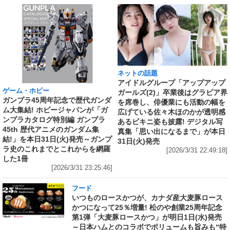
ネットの話題
アイドルグループ「アップアップ
ゲーム・ホビー
ガールズ(2)」卒業後はグラビア界
ガンプラ45周年記念で歴代ガンダ
を席巻し、俳優業にも活動の幅を
ム大集結! ホビージャパンが「ガ
広げている佐々木ほのかが透明感
ンプラカタログ特別編 ガンプラ
あるビキニ姿も披露! デジタル写
45th 歴代アニメのガンダム集
真集「思い出になるまで」が本日
結!」を本日31日(火)発売～ガンプ
31日(火)発売
ラ史のこれまでとこれからを網羅
[2026/3/31 22:49:18]
した1冊
[2026/3/31 23:25:46]
フード
いつものロースかつが、カナダ産大麦豚ロース
かつになって25％増量! 松のや創業25周年記念
第1弾「大麦豚ロースかつ」が明日1日(水)発売
～日本ハムとのコラボでボリュームも旨みも“特