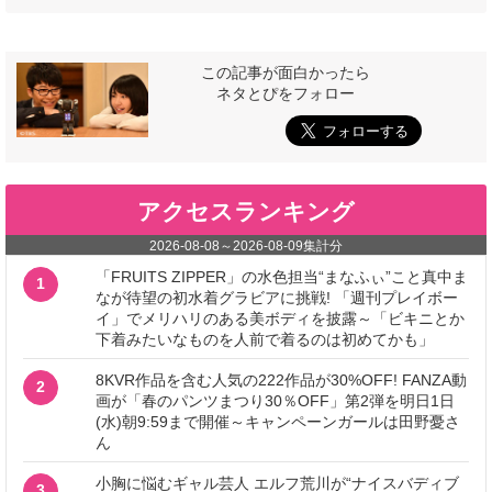
この記事が面白かったら
ネタとぴをフォロー
アクセスランキング
2026-08-08
～
2026-08-09
集計分
「FRUITS ZIPPER」の水色担当“まなふぃ”こと真中ま
1
なが待望の初水着グラビアに挑戦! 「週刊プレイボー
イ」でメリハリのある美ボディを披露～「ビキニとか
下着みたいなものを人前で着るのは初めてかも」
8KVR作品を含む人気の222作品が30%OFF! FANZA動
2
画が「春のパンツまつり30％OFF」第2弾を明日1日
(水)朝9:59まで開催～キャンペーンガールは田野憂さ
ん
小胸に悩むギャル芸人 エルフ荒川が“ナイスバディブ
3