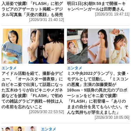
入浴姿で披露! 「FLASH」に初グ
明日1日(水)朝9:59まで開催～キ
ラビアのアザーカット掲載～デジ
ャンペーンガールは田野憂さん
タル写真集「天使の素顔」も発売
[2026/3/31 19:47:11]
[2026/3/31 21:40:12]
エンタメ
エンタメ
アイドル活動を経て、撮影会デビ
ミス中央2022グランプリ、女優・
ュー、「オールスター後夜祭」に
モデルとして活動し、「ミスコン
白ビキニ姿で出演して話題になっ
の悪魔」主演の加藤愛梨が
た五木ゆうりが白ビキニやメガネ
169cm・9頭身の異次元のプロポ
姿などを披露! 「FLASH」で初め
ーションをビキニ姿で披露!
ての雑誌グラビア挑戦～特技は人
「FLASH」に初登場～「ありの
の名前を忘れないこと
ままの自分を見てもらいたい。そ
[2026/3/30 22:53:52]
んな気持ちが芽生えました」
[2026/3/30 18:05:06]
エンタメ