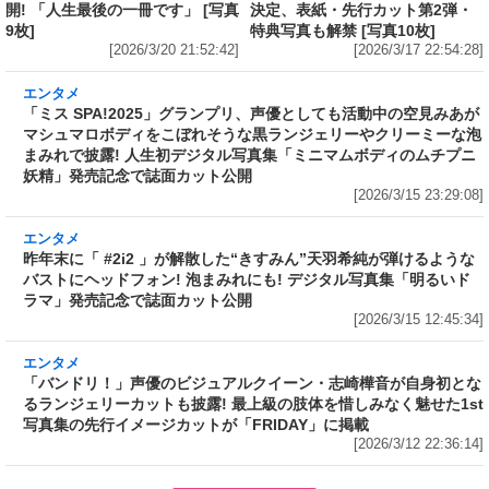
開! 「人生最後の一冊です」 [写真
決定、表紙・先行カット第2弾・
9枚]
特典写真も解禁 [写真10枚]
[2026/3/20 21:52:42]
[2026/3/17 22:54:28]
エンタメ
「ミス SPA!2025」グランプリ、声優としても
活動中の空見みあがマシュマロボディをこぼれ
そうな黒ランジェリーやクリーミーな泡まみれ
で披露! 人生初デジタル写真集「ミニマムボディ
のムチプニ妖精」発売記念で誌面カット公開
[2026/3/15 23:29:08]
エンタメ
昨年末に「 #2i2 」が解散した“きすみん”天羽希
純が弾けるようなバストにヘッドフォン! 泡まみ
れにも! デジタル写真集「明るいドラマ」発売記
念で誌面カット公開
[2026/3/15 12:45:34]
エンタメ
「バンドリ！」声優のビジュアルクイーン・志
崎樺音が自身初となるランジェリーカットも披
露! 最上級の肢体を惜しみなく魅せた1st写真集
の先行イメージカットが「FRIDAY」に掲載