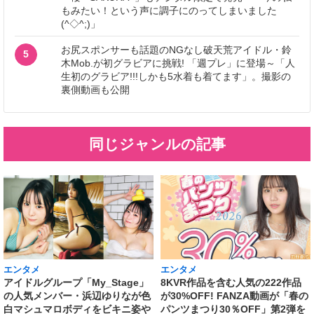
もみたい！という声に調子にのってしまいました
(^◇^;)」
お尻スポンサーも話題のNGなし破天荒アイドル・鈴
5
木Mob.が初グラビアに挑戦! 「週プレ」に登場～「人
生初のグラビア!!!しかも5水着も着てます」。撮影の
裏側動画も公開
同じジャンルの記事
エンタメ
エンタメ
アイドルグループ「My_Stage」
8KVR作品を含む人気の222作品
の人気メンバー・浜辺ゆりなが色
が30%OFF! FANZA動画が「春の
白マシュマロボディをビキニ姿や
パンツまつり30％OFF」第2弾を