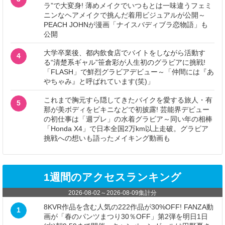
ラ”で大変身! 薄めメイクでいつもとは一味違うフェミ
ニンなヘアメイクで挑んだ着用ビジュアルが公開～
PEACH JOHNが漫画「ナイスバディブラ恋物語」も
公開
大学卒業後、都内飲食店でバイトをしながら活動す
4
る“清楚系ギャル”笹倉彩が人生初のグラビアに挑戦!
「FLASH」で鮮烈グラビアデビュー～「仲間には『あ
やちゃみ』と呼ばれています(笑)」
これまで胸元すら隠してきたバイクを愛する旅人・有
5
那が美ボディをビキニなどで初披露! 芸能界デビュー
の初仕事は「週プレ」の水着グラビア～同い年の相棒
「Honda X4」で日本全国2万km以上走破。グラビア
挑戦への想いも語ったメイキング動画も
1週間のアクセスランキング
2026-08-02
～
2026-08-09
集計分
8KVR作品を含む人気の222作品が30%OFF! FANZA動
1
画が「春のパンツまつり30％OFF」第2弾を明日1日