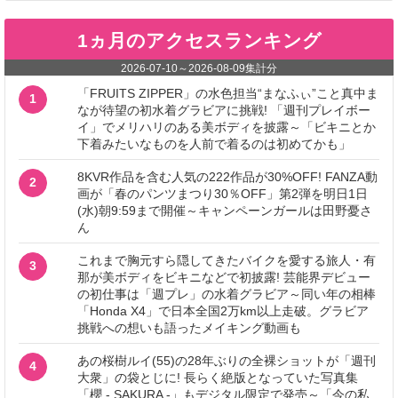
1ヵ月のアクセスランキング
2026-07-10
～
2026-08-09
集計分
「FRUITS ZIPPER」の水色担当“まなふぃ”こと真中ま
1
なが待望の初水着グラビアに挑戦! 「週刊プレイボー
イ」でメリハリのある美ボディを披露～「ビキニとか
下着みたいなものを人前で着るのは初めてかも」
8KVR作品を含む人気の222作品が30%OFF! FANZA動
2
画が「春のパンツまつり30％OFF」第2弾を明日1日
(水)朝9:59まで開催～キャンペーンガールは田野憂さ
ん
これまで胸元すら隠してきたバイクを愛する旅人・有
3
那が美ボディをビキニなどで初披露! 芸能界デビュー
の初仕事は「週プレ」の水着グラビア～同い年の相棒
「Honda X4」で日本全国2万km以上走破。グラビア
挑戦への想いも語ったメイキング動画も
あの桜樹ルイ(55)の28年ぶりの全裸ショットが「週刊
4
大衆」の袋とじに! 長らく絶版となっていた写真集
「櫻 - SAKURA -」もデジタル限定で発売～「今の私