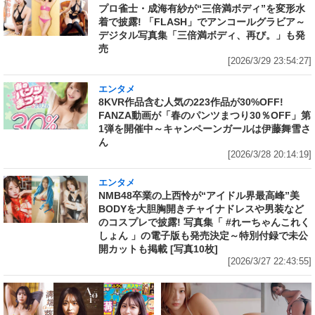
プロ雀士・成海有紗が“三倍満ボディ”を変形水
着で披露! 「FLASH」でアンコールグラビア～
デジタル写真集「三倍満ボディ、再び。」も発
売
[2026/3/29 23:54:27]
エンタメ
8KVR作品含む人気の223作品が30%OFF!
FANZA動画が「春のパンツまつり30％OFF」第
1弾を開催中～キャンペーンガールは伊藤舞雪さ
ん
[2026/3/28 20:14:19]
エンタメ
NMB48卒業の上西怜が“アイドル界最高峰”美
BODYを大胆胸開きチャイナドレスや男装など
のコスプレで披露! 写真集「 #れーちゃんこれく
しょん 」の電子版も発売決定～特別付録で未公
開カットも掲載 [写真10枚]
[2026/3/27 22:43:55]