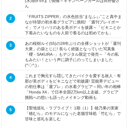
(水)朝9:59まで開催～キャンペーンガールは田野憂さ
ん
「FRUITS ZIPPER」の水色担当“まなふぃ”こと真中ま
2
なが待望の初水着グラビアに挑戦! 「週刊プレイボー
イ」でメリハリのある美ボディを披露～「ビキニとか
下着みたいなものを人前で着るのは初めてかも」
あの桜樹ルイ(55)の28年ぶりの全裸ショットが「週刊
3
大衆」の袋とじに! 長らく絶版となっていた写真集
「櫻 - SAKURA -」もデジタル限定で発売～「今の私
もみたい！という声に調子にのってしまいました
(^◇^;)」
これまで胸元すら隠してきたバイクを愛する旅人・有
4
那が美ボディをビキニなどで初披露! 芸能界デビュー
の初仕事は「週プレ」の水着グラビア～同い年の相棒
「Honda X4」で日本全国2万km以上走破。グラビア
挑戦への想いも語ったメイキング動画も
【聖地巡礼・ラブライブ！ 1期（1）】穂乃果の実家
5
「穂むら」のモデルになった老舗甘味処「竹むら」で
甘味と巡礼を楽しむ