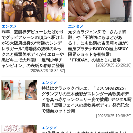
エンタメ
エンタメ
昨年、芸能界デビューしたばかり
元タカラジェンヌで「さんま御
でグラビアシーンの頂点へ駆け上
殿」や「不適切にもほどがあ
がる大阪府出身の“奇跡のシンデ
る！」にも出演の吉田莉々加が9
レラガール”溝端葵の抜群のルッ
頭身プラチナBODYの極上SEXY
クスと衝撃美ボディがイエローや
限界ショットを初披露!
黒ビキニで大炸裂! 「週刊少年チ
「FRIDAY」の袋とじに登場
ャンピオン」の表紙＆巻頭に登場
[2026/3/25 23:26:16]
[2026/3/26 18:32:57]
エンタメ
特技はクラシックバレエ、「ミス SPA!2025」
グランプリの三木優彩がスレンダー柔軟美ボデ
ィを真っ赤なランジェリー姿で披露! デジタル写
真集「黒猫フェイスの柔軟美ボディ」発売記念
で誌面カット公開
[2026/3/25 19:38:39]
エンタメ