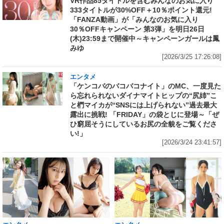
VR作品85タイトルを含むみんなのお気に入り
333タイトルが30%OFF＋10％ポイント還元!
「FANZA動画」が「みんなのお気に入り
30％OFFキャンペーン 第3弾」を明日26日
(木)23:59まで開催中～キャンペーンガールは鳳
みゆ
[2026/3/25 17:26:08]
エンタメ
「ケンコバのバコバコナイト」のMC、一度見た
ら忘れられないダイナマイトヒップの“尻姉”こ
と椚マイカが“SNSには上げられない”過去最大
露出に挑戦! 「FRIDAY」の袋とじに登場～「ぜ
ひ窮屈そうにしているお尻の全貌をご覧くださ
い!」
[2026/3/24 23:41:57]