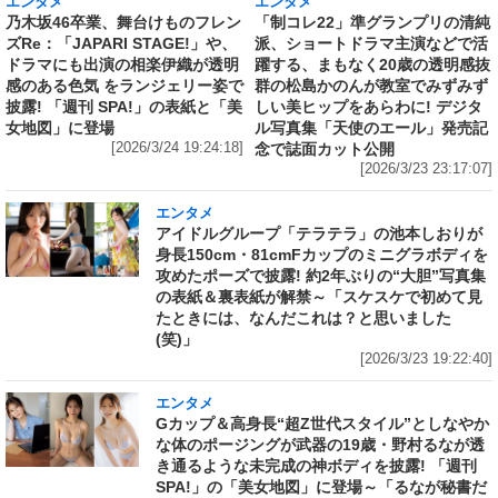
エンタメ
エンタメ
乃木坂46卒業、舞台けものフレン
「制コレ22」準グランプリの清純
ズRe：「JAPARI STAGE!」や、
派、ショートドラマ主演などで活
ドラマにも出演の相楽伊織が透明
躍する、まもなく20歳の透明感抜
感のある色気 をランジェリー姿で
群の松島かのんが教室でみずみず
披露! 「週刊 SPA!」の表紙と「美
しい美ヒップをあらわに! デジタ
女地図」に登場
ル写真集「天使のエール」発売記
[2026/3/24 19:24:18]
念で誌面カット公開
[2026/3/23 23:17:07]
エンタメ
アイドルグループ「テラテラ」の池本しおりが
身長150cm・81cmFカップのミニグラボディを
攻めたポーズで披露! 約2年ぶりの“大胆”写真集
の表紙＆裏表紙が解禁～「スケスケで初めて見
たときには、なんだこれは？と思いました
(笑)」
[2026/3/23 19:22:40]
エンタメ
Gカップ＆高身長“超Z世代スタイル”としなやか
な体のポージングが武器の19歳・野村るなが透
き通るような未完成の神ボディを披露! 「週刊
SPA!」の「美女地図」に登場～「るなが秘書だ