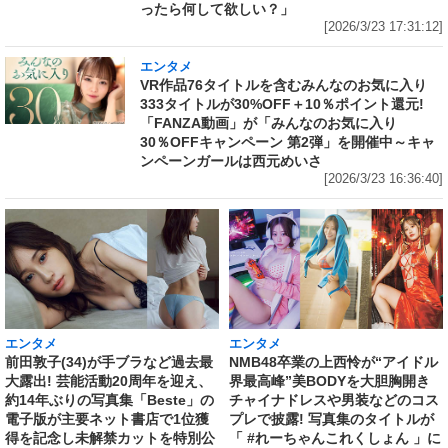
ったら何して欲しい？」
[2026/3/23 17:31:12]
エンタメ
VR作品76タイトルを含むみんなのお気に入り
333タイトルが30%OFF＋10％ポイント還元!
「FANZA動画」が「みんなのお気に入り
30％OFFキャンペーン 第2弾」を開催中～キャ
ンペーンガールは西元めいさ
[2026/3/23 16:36:40]
エンタメ
エンタメ
前田敦子(34)が手ブラなど過去最
NMB48卒業の上西怜が“アイドル
大露出! 芸能活動20周年を迎え、
界最高峰”美BODYを大胆胸開き
約14年ぶりの写真集「Beste」の
チャイナドレスや男装などのコス
電子版が主要ネット書店で1位獲
プレで披露! 写真集のタイトルが
得を記念し未解禁カットを特別公
「 #れーちゃんこれくしょん 」に