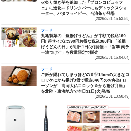
火炙り焼き芋を追加した「ブロンコビュッフ
ェ」に進化～ドリンクバーにもデトックスウォ
ーター、バタフライピー、台湾茶が登場
[2026/3/31 15:53:59]
フード
丸亀製麺の「釜揚げうどん」が半額で税込190
円! 得サイズは390円お得な税込380円! 「釜揚
げうどんの日」が明日1日(水)開催～「旨辛 肉ラ
ー油つけ汁」も数量限定で販売
[2026/3/31 15:04:04]
フード
ご飯が隠れてしまうほどの直径14cmの大きなコ
ロッケにから揚げ3個で税込646円のお弁当! ロ
ーソンが「高岡大仏コロッケ＆から揚げ弁当」
を北陸・東海地方で本日31日(火)発売
[2026/3/31 13:58:49]