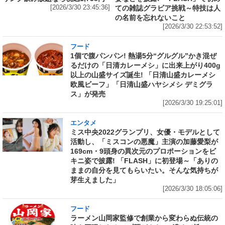
[2026/3/30 23:45:36]
ての雑誌グラビア挑戦～特技は人
の名前を忘れないこと
[2026/3/30 22:53:52]
フード
1個で腹パンパン! 熱湯5分“グルグル”かき混ぜ
るだけの「日清カレーメシ」に出来上がり400g
以上の山盛サイズ誕生! 「日清山盛カレーメシ
欧風ビーフ」「日清山盛ハヤシメシ デミグラ
ス」が発売
[2026/3/30 19:25:01]
エンタメ
ミス中央2022グランプリ、女優・モデルとして
活動し、「ミスコンの悪魔」主演の加藤愛梨が
169cm・9頭身の異次元のプロポーションをビ
キニ姿で披露! 「FLASH」に初登場～「ありの
ままの自分を見てもらいたい。そんな気持ちが
芽生えました」
[2026/3/30 18:05:06]
フード
ラーメン山岡家監修で創業から変わらぬ伝統の