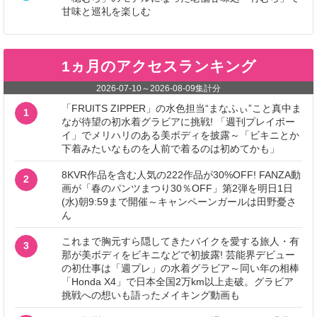
甘味と巡礼を楽しむ
1ヵ月のアクセスランキング
2026-07-10
～
2026-08-09
集計分
「FRUITS ZIPPER」の水色担当“まなふぃ”こと真中ま
1
なが待望の初水着グラビアに挑戦! 「週刊プレイボー
イ」でメリハリのある美ボディを披露～「ビキニとか
下着みたいなものを人前で着るのは初めてかも」
8KVR作品を含む人気の222作品が30%OFF! FANZA動
2
画が「春のパンツまつり30％OFF」第2弾を明日1日
(水)朝9:59まで開催～キャンペーンガールは田野憂さ
ん
これまで胸元すら隠してきたバイクを愛する旅人・有
3
那が美ボディをビキニなどで初披露! 芸能界デビュー
の初仕事は「週プレ」の水着グラビア～同い年の相棒
「Honda X4」で日本全国2万km以上走破。グラビア
挑戦への想いも語ったメイキング動画も