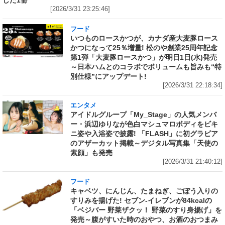
[2026/3/31 23:25:46]
フード
いつものロースかつが、カナダ産大麦豚ロース
かつになって25％増量! 松のや創業25周年記念
第1弾「大麦豚ロースかつ」が明日1日(水)発売
～日本ハムとのコラボでボリュームも旨みも“特
別仕様”にアップデート!
[2026/3/31 22:18:34]
エンタメ
アイドルグループ「My_Stage」の人気メンバ
ー・浜辺ゆりなが色白マシュマロボディをビキ
ニ姿や入浴姿で披露! 「FLASH」に初グラビア
のアザーカット掲載～デジタル写真集「天使の
素顔」も発売
[2026/3/31 21:40:12]
フード
キャベツ、にんじん、たまねぎ、ごぼう入りの
すりみを揚げた! セブン‐イレブンが84kcalの
「ベジバー 野菜ザクッ！ 野菜のすり身揚げ」を
発売～腹がすいた時のおやつ、お酒のおつまみ