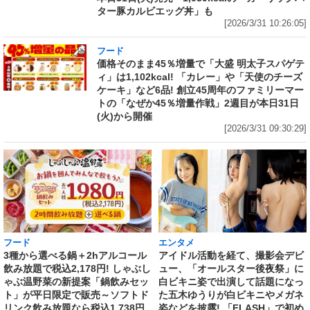
ター豚カルビエッグ丼」も
[2026/3/31 10:26:05]
フード
価格そのまま45％増量で「大盛 明太子スパゲテ
ィ」は1,102kcal! 「カレー」や「天使のチーズ
ケーキ」など6品! 創立45周年のファミリーマー
トの「なぜか45％増量作戦」2週目が本日31日
(火)から開催
[2026/3/31 09:30:29]
フード
エンタメ
3種から選べる鍋＋2hアルコール
アイドル活動を経て、撮影会デビ
飲み放題で税込2,178円! しゃぶし
ュー、「オールスター後夜祭」に
ゃぶ温野菜の新提案「鍋飲みセッ
白ビキニ姿で出演して話題になっ
ト」が平日限定で販売～ソフトド
た五木ゆうりが白ビキニやメガネ
リンク飲み放題なら税込1,738円
姿などを披露! 「FLASH」で初め