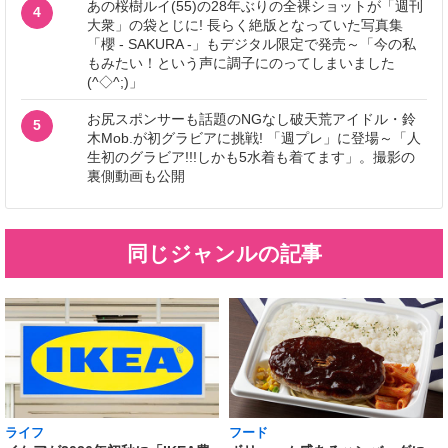
あの桜樹ルイ(55)の28年ぶりの全裸ショットが「週刊
4
大衆」の袋とじに! 長らく絶版となっていた写真集
「櫻 - SAKURA -」もデジタル限定で発売～「今の私
もみたい！という声に調子にのってしまいました
(^◇^;)」
お尻スポンサーも話題のNGなし破天荒アイドル・鈴
5
木Mob.が初グラビアに挑戦! 「週プレ」に登場～「人
生初のグラビア!!!しかも5水着も着てます」。撮影の
裏側動画も公開
同じジャンルの記事
ライフ
フード