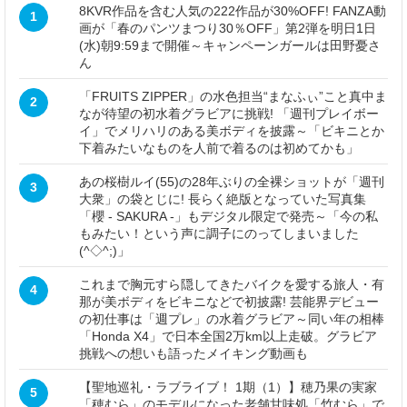
8KVR作品を含む人気の222作品が30%OFF! FANZA動
1
画が「春のパンツまつり30％OFF」第2弾を明日1日
(水)朝9:59まで開催～キャンペーンガールは田野憂さ
ん
「FRUITS ZIPPER」の水色担当“まなふぃ”こと真中ま
2
なが待望の初水着グラビアに挑戦! 「週刊プレイボー
イ」でメリハリのある美ボディを披露～「ビキニとか
下着みたいなものを人前で着るのは初めてかも」
あの桜樹ルイ(55)の28年ぶりの全裸ショットが「週刊
3
大衆」の袋とじに! 長らく絶版となっていた写真集
「櫻 - SAKURA -」もデジタル限定で発売～「今の私
もみたい！という声に調子にのってしまいました
(^◇^;)」
これまで胸元すら隠してきたバイクを愛する旅人・有
4
那が美ボディをビキニなどで初披露! 芸能界デビュー
の初仕事は「週プレ」の水着グラビア～同い年の相棒
「Honda X4」で日本全国2万km以上走破。グラビア
挑戦への想いも語ったメイキング動画も
【聖地巡礼・ラブライブ！ 1期（1）】穂乃果の実家
5
「穂むら」のモデルになった老舗甘味処「竹むら」で