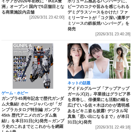
イケアが2026年初秋に「IKEA豊
ボリューム感あるハンバーグに、
洲」オープン! 国内で5店舗目とな
ビーフのコクや旨みを感じられる
る商業施設内店舗
デミグラスソースをかけた! ファ
[2026/3/31 23:42:00]
ミリーマートが「コク深い濃厚デ
ミソースの鉄板焼ハンバーグ」を
発売
[2026/3/31 23:40:28]
ネットの話題
アイドルグループ「アップアップ
ゲーム・ホビー
ガールズ(2)」卒業後はグラビア界
ガンプラ45周年記念で歴代ガンダ
を席巻し、俳優業にも活動の幅を
ム大集結! ホビージャパンが「ガ
広げている佐々木ほのかが透明感
ンプラカタログ特別編 ガンプラ
あるビキニ姿も披露! デジタル写
45th 歴代アニメのガンダム集
真集「思い出になるまで」が本日
結!」を本日31日(火)発売～ガンプ
31日(火)発売
ラ史のこれまでとこれからを網羅
[2026/3/31 22:49:18]
した1冊