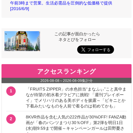
午前3時まで営業。生活必需品を圧倒的な低価格で提供
[2016/6/9]
この記事が面白かったら
ネタとぴをフォロー
アクセスランキング
2026-08-08
～
2026-08-09
集計分
「FRUITS ZIPPER」の水色担当“まなふぃ”こと真中ま
1
なが待望の初水着グラビアに挑戦! 「週刊プレイボー
イ」でメリハリのある美ボディを披露～「ビキニとか
下着みたいなものを人前で着るのは初めてかも」
8KVR作品を含む人気の222作品が30%OFF! FANZA動
2
画が「春のパンツまつり30％OFF」第2弾を明日1日
(水)朝9:59まで開催～キャンペーンガールは田野憂さ