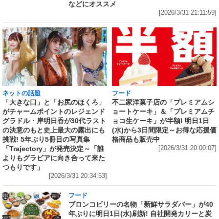
などにオススメ
[2026/3/31 21:11:59]
ネットの話題
フード
「大きな口」と「お尻のほくろ」
不二家洋菓子店の「プレミアムシ
がチャームポイントのレジェンド
ョートケーキ」＆「プレミアムチ
グラドル・岸明日香が30代ラスト
ョコ生ケーキ」が半額! 明日1日
の決意のもと史上最大の露出にも
(水)から3日間限定～お得な応援価
挑戦! 5年ぶり5冊目の写真集
格商品も販売中
「Trajectory」が発売決定～「誰
[2026/3/31 20:00:07]
よりもグラビアに向き合って来た
つもりです」
[2026/3/31 20:34:53]
フード
ブロンコビリーの名物「新鮮サラダバー」が40
年ぶりに明日1日(水)刷新! 自社開発カリーと炭