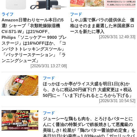
ライフ
フード
Amazon日替わりセール本日の5
しゃぶ葉で豚バラの提供休止 価
選! シャープ「衣類乾燥除湿機
格はそのまま厳選した米国産豚ロ
CV-S71-W」は21%OFF、
ースを新たに導入
Philips「ソニッケアー 9900 プレ
[2026/3/31 12:49:33]
ステージ」は16%OFFほか、「コ
ンパクトトレッキングスツール」
「バッテリーステーション」「ラ
ンニングシューズ」
[2026/3/31 13:27:08]
フード
ほっかほっか亭がライス大盛を明日1日(水)か
ら、さらに税込20円値下げ! 大盛変更は＋税込
50円に～「いま下げられるところから下げる」
[2026/3/31 10:54:52]
フード
ジューシーな鶏もも肉を、とろけるバターとに
んにく醤油の特製ダレで鉄板焼きして悪魔級の
美味しさ! 松屋が「鶏のバター醤油炒め定食」を
本日31日(火)発売～1,039kcalの「ガーリックバ