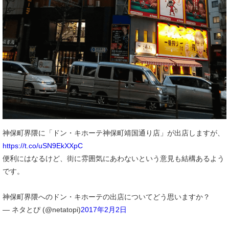
神保町界隈に「ドン・キホーテ神保町靖国通り店」が出店しますが、
https://t.co/uSN9EkXXpC
便利にはなるけど、街に雰囲気にあわないという意見も結構あるよう
です。
神保町界隈へのドン・キホーテの出店についてどう思いますか？
— ネタとぴ (@netatopi)
2017年2月2日