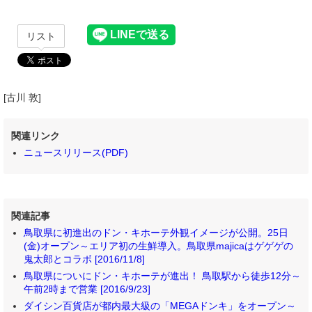
リスト
[古川 敦]
関連リンク
ニュースリリース(PDF)
関連記事
鳥取県に初進出のドン・キホーテ外観イメージが公開。25日
(金)オープン～エリア初の生鮮導入。鳥取県majicaはゲゲゲの
鬼太郎とコラボ [2016/11/8]
鳥取県についにドン・キホーテが進出！ 鳥取駅から徒歩12分～
午前2時まで営業 [2016/9/23]
ダイシン百貨店が都内最大級の「MEGAドンキ」をオープン～