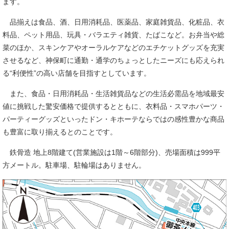
ます。
品揃えは食品、酒、日用消耗品、医薬品、家庭雑貨品、化粧品、衣
料品、ペット用品、玩具・バラエティ雑貨、たばこなど。お弁当や総
菜のほか、スキンケアやオーラルケアなどのエチケットグッズを充実
させるなど、神保町に通勤・通学のちょっとしたニーズにも応えられ
る“利便性”の高い店舗を目指すとしています。
また、食品・日用消耗品・生活雑貨品などの生活必需品を地域最安
値に挑戦した驚安価格で提供するとともに、衣料品・スマホパーツ・
パーティーグッズといったドン・キホーテならではの感性豊かな商品
も豊富に取り揃えるとのことです。
鉄骨造 地上8階建て(営業施設は1階～6階部分)、売場面積は999平
方メートル。駐車場、駐輪場はありません。