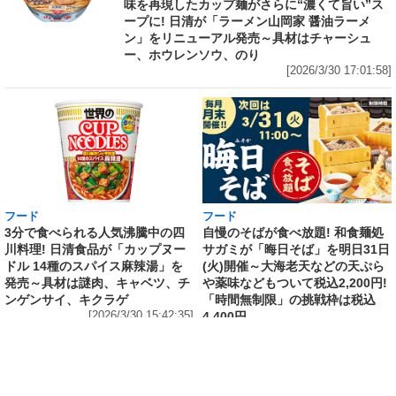
味を再現したカップ麺がさらに“濃くて旨い”ス
ープに! 日清が「ラーメン山岡家 醤油ラーメ
ン」をリニューアル発売～具材はチャーシュ
ー、ホウレンソウ、のり
[2026/3/30 17:01:58]
フード
フード
3分で食べられる人気沸騰中の四
自慢のそばが食べ放題! 和食麺処
川料理! 日清食品が「カップヌー
サガミが「晦日そば」を明日31日
ドル 14種のスパイス麻辣湯」を
(火)開催～大海老天などの天ぷら
発売～具材は謎肉、キャベツ、チ
や薬味などもついて税込2,200円!
ンゲンサイ、キクラゲ
「時間無制限」の挑戦枠は税込
[2026/3/30 15:42:35]
4,400円
[2026/3/30 15:17:42]
フード
熱湯5分でふっくら白ご飯! カレーや納豆、牛丼