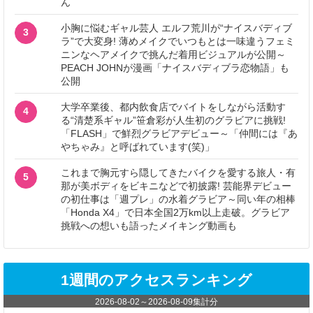
ん
小胸に悩むギャル芸人 エルフ荒川が“ナイスバディブ
3
ラ”で大変身! 薄めメイクでいつもとは一味違うフェミ
ニンなヘアメイクで挑んだ着用ビジュアルが公開～
PEACH JOHNが漫画「ナイスバディブラ恋物語」も
公開
大学卒業後、都内飲食店でバイトをしながら活動す
4
る“清楚系ギャル”笹倉彩が人生初のグラビアに挑戦!
「FLASH」で鮮烈グラビアデビュー～「仲間には『あ
やちゃみ』と呼ばれています(笑)」
これまで胸元すら隠してきたバイクを愛する旅人・有
5
那が美ボディをビキニなどで初披露! 芸能界デビュー
の初仕事は「週プレ」の水着グラビア～同い年の相棒
「Honda X4」で日本全国2万km以上走破。グラビア
挑戦への想いも語ったメイキング動画も
1週間のアクセスランキング
2026-08-02
～
2026-08-09
集計分