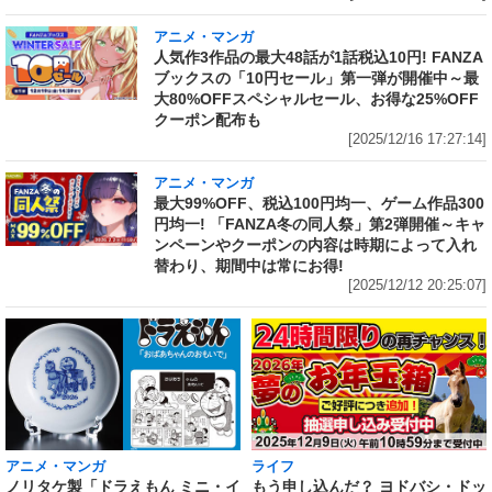
アニメ・マンガ
人気作3作品の最大48話が1話税込10円! FANZA
ブックスの「10円セール」第一弾が開催中～最
大80%OFFスペシャルセール、お得な25%OFF
クーポン配布も
[2025/12/16 17:27:14]
アニメ・マンガ
最大99%OFF、税込100円均一、ゲーム作品300
円均一! 「FANZA冬の同人祭」第2弾開催～キャ
ンペーンやクーポンの内容は時期によって入れ
替わり、期間中は常にお得!
[2025/12/12 20:25:07]
アニメ・マンガ
ライフ
ノリタケ製「ドラえもん ミニ・イ
もう申し込んだ？ ヨドバシ・ドッ