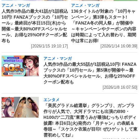
アニメ・マンガ
アニメ・マンガ
人気作3作品の最大41話が1話税込
136タイトルが対象の「10円キャ
10円! FANZAブックスの「10円セ
ンペーン」第3弾もスタート!
ール」最終回が本日15日(木)から
「FANZA冬の同人祭」が開催中
開催～最大80%OFFスペシャルセ
～キャンペーンやクーポンの内容
ール、お得な25%OFFクーポン配
は時期によって入れ替わり、期間
布も
中は常にお得!
[2026/1/15 19:10:17]
[2026/1/14 16:08:39]
アニメ・マンガ
人気作3作品の最大55話が1話税込10円! FANZA
ブックスの「10円セール」第5弾が開催中～最
大80%OFFスペシャルセール、お得な25%OFF
クーポン配布も
[2026/1/8 16:07:50]
エンタメ
「美尻グラドル総選挙」グランプリ、ガンプラ
作りが人気で、大河ドラマにも出演のB90・
H100の“二刀流”東雲うみが最強むっちりボディ
披露! 本日6日(火)発売の「月チャン」の表紙＆
巻頭～「スケスケ衣装が目印! ぜひゲットして東
雲初めしてね!」