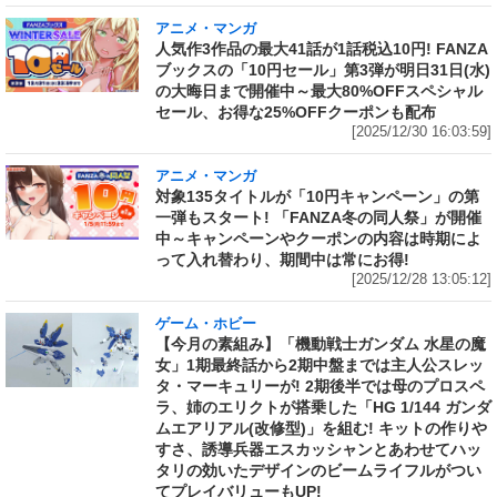
アニメ・マンガ
人気作3作品の最大41話が1話税込10円! FANZA
ブックスの「10円セール」第3弾が明日31日(水)
の大晦日まで開催中～最大80%OFFスペシャル
セール、お得な25%OFFクーポンも配布
[2025/12/30 16:03:59]
アニメ・マンガ
対象135タイトルが「10円キャンペーン」の第
一弾もスタート! 「FANZA冬の同人祭」が開催
中～キャンペーンやクーポンの内容は時期によ
って入れ替わり、期間中は常にお得!
[2025/12/28 13:05:12]
ゲーム・ホビー
【今月の素組み】「機動戦士ガンダム 水星の魔
女」1期最終話から2期中盤までは主人公スレッ
タ・マーキュリーが! 2期後半では母のプロスペ
ラ、姉のエリクトが搭乗した「HG 1/144 ガンダ
ムエアリアル(改修型)」を組む! キットの作りや
すさ、誘導兵器エスカッシャンとあわせてハッ
タリの効いたデザインのビームライフルがつい
てプレイバリューもUP!