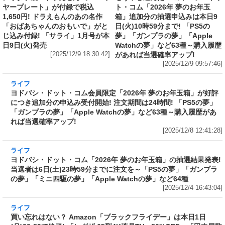
ヤープレート」が付録で税込
ト・コム「2026年 夢のお年玉
1,650円! ドラえもんのあの名作
箱」追加分の抽選申込みは本日9
「おばあちゃんのおもいで」がと
日(火)10時59分まで! 「PS5の
じ込み付録! 「サライ」1月号が本
夢」「ガンプラの夢」「Apple
日9日(火)発売
Watchの夢」など63種～購入履歴
[2025/12/9 18:30:42]
があれば当選確率アップ!
[2025/12/9 09:57:46]
ライフ
ヨドバシ・ドット・コム会員限定「2026年 夢の
お年玉箱」が好評につき追加分の申込み受付開
始! 注文期間は24時間! 「PS5の夢」「ガンプラ
の夢」「Apple Watchの夢」など63種～購入履
歴があれば当選確率アップ!
[2025/12/8 12:41:28]
ライフ
ヨドバシ・ドット・コム「2026年 夢のお年玉
箱」の抽選結果発表! 当選者は6日(土)23時59分
までに注文を～「PS5の夢」「ガンプラの夢」
「ミニ四駆の夢」「Apple Watchの夢」など64
種
[2025/12/4 16:43:04]