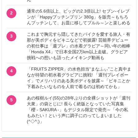
通常の5.6倍以上、ビッグの2.3倍以上! セブン‐イレブ
2
ンが「Happyプッチンプリン 380g」を販売～もちろ
んプッチンして、お皿に移してプルル～ンと楽しめる
これまで胸元すら隠してきたバイクを愛する旅人・有
3
那が美ボディをビキニなどで初披露! 芸能界デビュー
の初仕事は「週プレ」の水着グラビア～同い年の相棒
「Honda X4」で日本全国2万km以上走破。グラビア
挑戦への想いも語ったメイキング動画も
「FRUITS ZIPPER」の水色担当“まなふぃ”こと真中ま
4
なが待望の初水着グラビアに挑戦! 「週刊プレイボー
イ」でメリハリのある美ボディを披露～「ビキニとか
下着みたいなものを人前で着るのは初めてかも」
あの桜樹ルイ(55)の28年ぶりの全裸ショットが「週刊
5
大衆」の袋とじに! 長らく絶版となっていた写真集
「櫻 - SAKURA -」もデジタル限定で発売～「今の私
もみたい！という声に調子にのってしまいました
(^◇^;)」