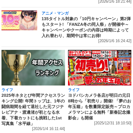
[2026/1/6 18:21:44]
アニメ・マンガ
135タイトル対象の「10円キャンペーン」第2弾
もスタート! 「FANZA冬の同人祭」が開催中～
キャンペーンやクーポンの内容は時期によって
入れ替わり、期間中は常にお得!
[2026/1/6 16:24:42]
ライフ
ライフ
ヨドバシカメラ各店が明日の元日
2025年ネタとぴ年間アクセスラン
8時から「初売り」開催! 「夢のお
キング公開! 年間トップは、1年の
年玉箱」を数量限定販売～プロカ
闘病期間を経て退社した元フジテ
メラマンによる無料「新春記念撮
レビアナ・渡邊渚が初となる水
影会」も開催
着、下着カットにも挑戦した1st
[2025/12/31 18:10:50]
写真集「水平線」
[2026/1/4 16:11:44]