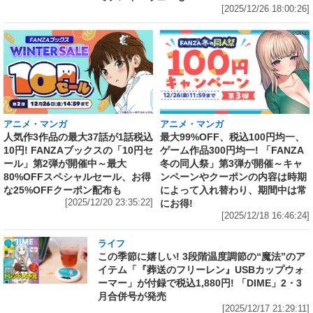
[2025/12/26 18:00:26]
アニメ・マンガ
アニメ・マンガ
人気作3作品の最大37話が1話税込
最大99%OFF、税込100円均一、
10円! FANZAブックスの「10円セ
ゲーム作品300円均一! 「FANZA
ール」第2弾が開催中～最大
冬の同人祭」第3弾が開催～キャ
80%OFFスペシャルセール、お得
ンペーンやクーポンの内容は時期
な25%OFFクーポン配布も
によって入れ替わり、期間中は常
[2025/12/20 23:35:22]
にお得!
[2025/12/18 16:46:24]
ライフ
この季節に嬉しい! 3段階温度調節の“魔法”のア
イテム「『葬送のフリーレン』USBカップウォ
ーマー」が付録で税込1,880円! 「DIME」2・3
月合併号が発売
[2025/12/17 21:29:11]