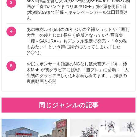
8KVR作品を含む人気の222作品が30%OFF! FANZA動
3
画が「春のパンツまつり30％OFF」第2弾を明日1日
(水)朝9:59まで開催～キャンペーンガールは田野憂さ
ん
あの桜樹ルイ(55)の28年ぶりの全裸ショットが「週刊
4
大衆」の袋とじに! 長らく絶版となっていた写真集
「櫻 - SAKURA -」もデジタル限定で発売～「今の私
もみたい！という声に調子にのってしまいました
(^◇^;)」
お尻スポンサーも話題のNGなし破天荒アイドル・鈴
5
木Mob.が初グラビアに挑戦! 「週プレ」に登場～「人
生初のグラビア!!!しかも5水着も着てます」。撮影の
裏側動画も公開
同じジャンルの記事