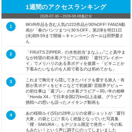
1週間のアクセスランキング
2026-07-30
～
2026-08-06
集計分
8KVR作品を含む人気の222作品が30%OFF! FANZA動
1
画が「春のパンツまつり30％OFF」第2弾を明日1日
(水)朝9:59まで開催～キャンペーンガールは田野憂さ
ん
「FRUITS ZIPPER」の水色担当“まなふぃ”こと真中ま
2
なが待望の初水着グラビアに挑戦! 「週刊プレイボー
イ」でメリハリのある美ボディを披露～「ビキニとか
下着みたいなものを人前で着るのは初めてかも」
これまで胸元すら隠してきたバイクを愛する旅人・有
3
那が美ボディをビキニなどで初披露! 芸能界デビュー
の初仕事は「週プレ」の水着グラビア～同い年の相棒
「Honda X4」で日本全国2万km以上走破。グラビア
挑戦への想いも語ったメイキング動画も
あの桜樹ルイ(55)の28年ぶりの全裸ショットが「週刊
4
大衆」の袋とじに! 長らく絶版となっていた写真集
「櫻 - SAKURA -」もデジタル限定で発売～「今の私
もみたい！という声に調子にのってしまいました