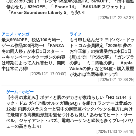
ライフ
買い忘れはない？ Amazon「ブラックフライデ
ー」は本日1日(月)23:59で終了! 「レグザ 65型
4K液晶TV」56%OFF、「田中屋監修おせち」
53%OFF、「iPhone 14」「BAKUNE スウェッ
ト」「Anker Soundcore Liberty 5」も安い!
[2025/12/1 22:52:37]
アニメ・マンガ
ライフ
最大99%OFF、税込100円均一、
もう申し込んだ？ ヨドバシ・ドッ
ゲーム作品300円均一! 「FANZA
ト・コム会員限定「2026年 夢の
冬の同人祭」が本日1日スタート
お年玉箱」の抽選受付は本日1日
～キャンペーンやクーポンの内容
(月)まで! 「PS5の夢」「ガンプラ
は時期によって入れ替わり、期間
の夢」「ミニ四駆の夢」「Apple
中は常にお得!
Watchの夢」など64種～購入履歴
[2025/12/1 17:00:00]
があれば当選確率アップ!