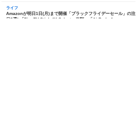
[2025/12/1 12:38:25]
ゲーム・ホビー
【今月の素組み】ボディと脚のデカさが素晴ら
しい「HG 1/144 リック・ドム ガイア機/オルテ
ガ機(GQ)」を組む! ランナーは脅威の12枚! 両
脚のスラスターと背中の脚部兼バックパックを
後方に向けて飛翔する高機動形態を魅せつける
も良し! あわせてヒート・サーベル、ジャイアン
ト・バズ、電磁ハーケンと武装も多くプレイバ
リューの高さも上々!
[2025/11/30 12:54:19]
ライフ
Amazonが明日1日(月)まで開催「ブラックフラ
イデーセール」の注目5選! 「Fire TV Stick 4K
Select」半額、「AirPods 4」17%OFF、デロ
ンギ全自動コーヒーマシン「マグニフィカS」
16%OFF、「AYO ホテル仕様 高反発枕」
15%OFFなど
[2025/11/30 11:11:33]
ライフ
ヨドバシ・ドット・コム会員限定「2026年 夢の