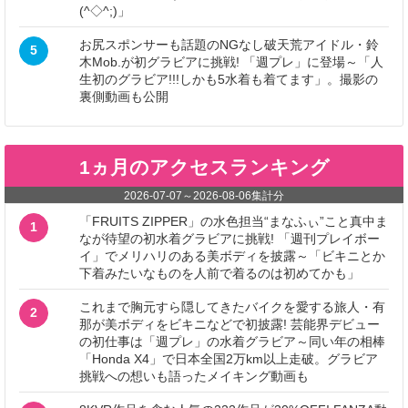
(^◇^;)」
お尻スポンサーも話題のNGなし破天荒アイドル・鈴
5
木Mob.が初グラビアに挑戦! 「週プレ」に登場～「人
生初のグラビア!!!しかも5水着も着てます」。撮影の
裏側動画も公開
1ヵ月のアクセスランキング
2026-07-07
～
2026-08-06
集計分
「FRUITS ZIPPER」の水色担当“まなふぃ”こと真中ま
1
なが待望の初水着グラビアに挑戦! 「週刊プレイボー
イ」でメリハリのある美ボディを披露～「ビキニとか
下着みたいなものを人前で着るのは初めてかも」
これまで胸元すら隠してきたバイクを愛する旅人・有
2
那が美ボディをビキニなどで初披露! 芸能界デビュー
の初仕事は「週プレ」の水着グラビア～同い年の相棒
「Honda X4」で日本全国2万km以上走破。グラビア
挑戦への想いも語ったメイキング動画も