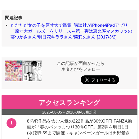
関連記事
ただただ女の子を原寸大で鑑賞! 講談社がiPhone/iPadアプリ
「原寸大ガールズ」をリリース～第一弾は恵比寿マスカッツの
葵つかささん/明日花キララさん/湊莉久さん [2017/3/2]
この記事が面白かったら
ネタとぴをフォロー
アクセスランキング
2026-08-05
～
2026-08-06
集計分
8KVR作品を含む人気の222作品が30%OFF! FANZA動
1
画が「春のパンツまつり30％OFF」第2弾を明日1日
(水)朝9:59まで開催～キャンペーンガールは田野憂さ
ん