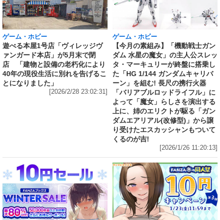
ゲーム・ホビー
ゲーム・ホビー
遊べる本屋1号店「ヴィレッジヴ
【今月の素組み】「機動戦士ガン
ァンガード本店」が5月末で閉
ダム 水星の魔女」の主人公スレッ
店 「建物と設備の老朽化により
タ・マーキュリーが終盤に搭乗し
40年の現役生活に別れを告げるこ
た「HG 1/144 ガンダムキャリバ
とになりました」
ーン」を組む! 長尺の携行火器
[2026/2/28 23:02:31]
「バリアブルロッドライフル」に
よって「魔女」らしさを演出する
上に、姉のエリクトが駆る「ガン
ダムエアリアル(改修型)」から譲
り受けたエスカッシャンもついて
くるのが吉!
[2026/1/26 11:20:13]