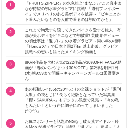
「FRUITS ZIPPER」の水色担当“まなふぃ”こと真中ま
1
なが待望の初水着グラビアに挑戦! 「週刊プレイボー
イ」でメリハリのある美ボディを披露～「ビキニとか
下着みたいなものを人前で着るのは初めてかも」
これまで胸元すら隠してきたバイクを愛する旅人・有
2
那が美ボディをビキニなどで初披露! 芸能界デビュー
の初仕事は「週プレ」の水着グラビア～同い年の相棒
「Honda X4」で日本全国2万km以上走破。グラビア
挑戦への想いも語ったメイキング動画も
8KVR作品を含む人気の222作品が30%OFF! FANZA動
3
画が「春のパンツまつり30％OFF」第2弾を明日1日
(水)朝9:59まで開催～キャンペーンガールは田野憂さ
ん
あの桜樹ルイ(55)の28年ぶりの全裸ショットが「週刊
4
大衆」の袋とじに! 長らく絶版となっていた写真集
「櫻 - SAKURA -」もデジタル限定で発売～「今の私
もみたい！という声に調子にのってしまいました
(^◇^;)」
お尻スポンサーも話題のNGなし破天荒アイドル・鈴
5
木Mob.が初グラビアに挑戦! 「週プレ」に登場～「人