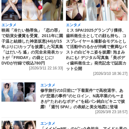
エンタメ
エンタメ
映画「冷たい熱帯魚」「恋の罪」
ミス SPA!2025グランプリ獲得、
で助演女優賞を受賞、2011年に園
歯科衛生士としての顔も持ち、コ
子温と結婚した神楽坂恵(44)が15
スプレイヤー＆撮影会モデルとし
年ぶりにIカップを披露した写真集
て活動中のるかが沖縄で豊満なバ
「はだいろ 遙」の完全未発表カッ
ストの白ビキニ姿を披露! 泡まみ
トが「FRIDAY」の袋とじに!
れにも! デジタル写真集「美ボデ
DVDが付録で税込780円
ィ歯科衛生士」発売記念で誌面カ
[2026/3/11 22:16:33]
ット公開
[2026/3/10 18:36:27]
エンタメ
修学旅行の3日前に“下着案件”で高校退学、あ
の“悲運の事件”のヒロイン、N高卒業のちーま
きが“たわわなボディ”を紐パン純白ビキニで披
露! 「週刊 SPA!」の表紙と美女地図に登場
[2026/3/8 23:18:57]
エンタメ
「メイビーME」のピンク色担当、アイドル界の