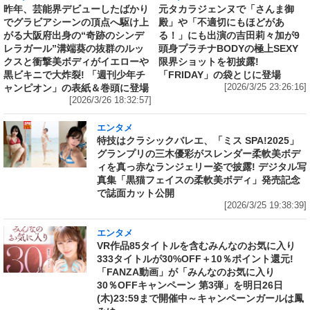
昨年、芸能界デビューしたばかり
元タカラジェンヌで「さんま御
でグラビアシーンの頂点へ駆け上
殿」や「不適切にもほどがあ
がる大阪府出身の“奇跡のシンデ
る！」にも出演の吉田莉々加が9
レラガール”溝端葵の抜群のルッ
頭身プラチナBODYの極上SEXY
クスと衝撃美ボディがイエローや
限界ショットを初披露!
黒ビキニで大炸裂! 「週刊少年チ
「FRIDAY」の袋とじに登場
ャンピオン」の表紙＆巻頭に登場
[2026/3/25 23:26:16]
[2026/3/26 18:32:57]
エンタメ
特技はクラシックバレエ、「ミス SPA!2025」
グランプリの三木優彩がスレンダー柔軟美ボデ
ィを真っ赤なランジェリー姿で披露! デジタル写
真集「黒猫フェイスの柔軟美ボディ」発売記念
で誌面カット公開
[2026/3/25 19:38:39]
エンタメ
VR作品85タイトルを含むみんなのお気に入り
333タイトルが30%OFF＋10％ポイント還元!
「FANZA動画」が「みんなのお気に入り
30％OFFキャンペーン 第3弾」を明日26日
(木)23:59まで開催中～キャンペーンガールは鳳