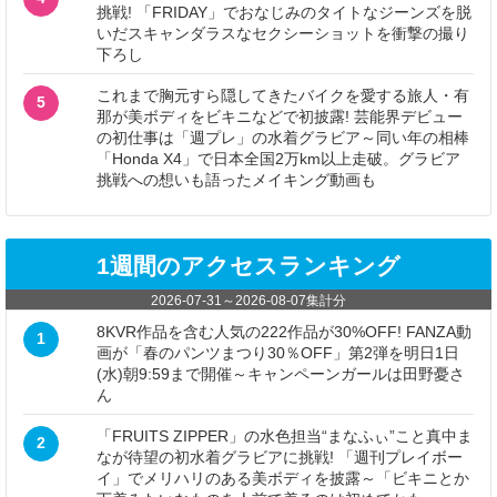
挑戦! 「FRIDAY」でおなじみのタイトなジーンズを脱
いだスキャンダラスなセクシーショットを衝撃の撮り
下ろし
これまで胸元すら隠してきたバイクを愛する旅人・有
5
那が美ボディをビキニなどで初披露! 芸能界デビュー
の初仕事は「週プレ」の水着グラビア～同い年の相棒
「Honda X4」で日本全国2万km以上走破。グラビア
挑戦への想いも語ったメイキング動画も
1週間のアクセスランキング
2026-07-31
～
2026-08-07
集計分
8KVR作品を含む人気の222作品が30%OFF! FANZA動
1
画が「春のパンツまつり30％OFF」第2弾を明日1日
(水)朝9:59まで開催～キャンペーンガールは田野憂さ
ん
「FRUITS ZIPPER」の水色担当“まなふぃ”こと真中ま
2
なが待望の初水着グラビアに挑戦! 「週刊プレイボー
イ」でメリハリのある美ボディを披露～「ビキニとか