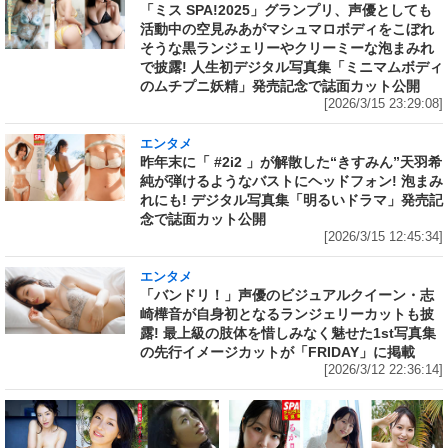
「ミス SPA!2025」グランプリ、声優としても
活動中の空見みあがマシュマロボディをこぼれ
そうな黒ランジェリーやクリーミーな泡まみれ
で披露! 人生初デジタル写真集「ミニマムボディ
のムチプニ妖精」発売記念で誌面カット公開
[2026/3/15 23:29:08]
エンタメ
昨年末に「 #2i2 」が解散した“きすみん”天羽希
純が弾けるようなバストにヘッドフォン! 泡まみ
れにも! デジタル写真集「明るいドラマ」発売記
念で誌面カット公開
[2026/3/15 12:45:34]
エンタメ
「バンドリ！」声優のビジュアルクイーン・志
崎樺音が自身初となるランジェリーカットも披
露! 最上級の肢体を惜しみなく魅せた1st写真集
の先行イメージカットが「FRIDAY」に掲載
[2026/3/12 22:36:14]