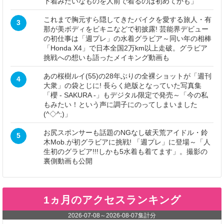
下着みたいなものを人前で着るのは初めてかも」
これまで胸元すら隠してきたバイクを愛する旅人・有
3
那が美ボディをビキニなどで初披露! 芸能界デビュー
の初仕事は「週プレ」の水着グラビア～同い年の相棒
「Honda X4」で日本全国2万km以上走破。グラビア
挑戦への想いも語ったメイキング動画も
あの桜樹ルイ(55)の28年ぶりの全裸ショットが「週刊
4
大衆」の袋とじに! 長らく絶版となっていた写真集
「櫻 - SAKURA -」もデジタル限定で発売～「今の私
もみたい！という声に調子にのってしまいました
(^◇^;)」
お尻スポンサーも話題のNGなし破天荒アイドル・鈴
5
木Mob.が初グラビアに挑戦! 「週プレ」に登場～「人
生初のグラビア!!!しかも5水着も着てます」。撮影の
裏側動画も公開
1ヵ月のアクセスランキング
2026-07-08
～
2026-08-07
集計分