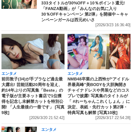
333タイトルが30%OFF＋10％ポイント還元!
「FANZA動画」が「みんなのお気に入り
30％OFFキャンペーン 第2弾」を開催中～キャ
ンペーンガールは西元めいさ
[2026/3/23 16:36:40]
エンタメ
エンタメ
前田敦子(34)が手ブラなど過去最
NMB48卒業の上西怜が“アイドル
大露出! 芸能活動20周年を迎え、
界最高峰”美BODYを大胆胸開き
約14年ぶりの写真集「Beste」の
チャイナドレスや男装などのコス
電子版が主要ネット書店で1位獲
プレで披露! 写真集のタイトルが
得を記念し未解禁カットを特別公
「 #れーちゃんこれくしょん 」に
開! 「人生最後の一冊です」 [写真
決定、表紙・先行カット第2弾・
9枚]
特典写真も解禁 [写真10枚]
[2026/3/20 21:52:42]
[2026/3/17 22:54:28]
エンタメ