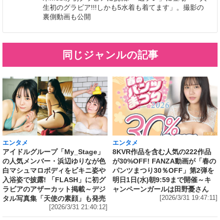
生初のグラビア!!!しかも5水着も着てます」。撮影の
裏側動画も公開
同じジャンルの記事
エンタメ
エンタメ
アイドルグループ「My_Stage」
8KVR作品を含む人気の222作品
の人気メンバー・浜辺ゆりなが色
が30%OFF! FANZA動画が「春の
白マシュマロボディをビキニ姿や
パンツまつり30％OFF」第2弾を
入浴姿で披露! 「FLASH」に初グ
明日1日(水)朝9:59まで開催～キ
ラビアのアザーカット掲載～デジ
ャンペーンガールは田野憂さん
タル写真集「天使の素顔」も発売
[2026/3/31 19:47:11]
[2026/3/31 21:40:12]