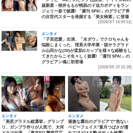
超新星・桜井ももが桃肌のド迫力ボディをラン
ジェリー姿で披露! 「週刊 SPA!」のグラビア界
の次世代スターを発掘する「美女検索」に登場
[2026/3/7 14:00:51]
エンタメ
「子宮恋愛」出演、「水ダウ」でクロちゃんを
悩殺しまくった、理系大学卒業・脱サラグラド
ル山田かな(30)が柔肌Gカップを様々な経験をし
てきたからこそ生々しく披露! 「週刊 SPA!」の
グラビアン魂に初登場
[2026/3/6 23:15:18]
エンタメ
エンタメ
「美尻グラドル総選挙」グランプ
過激な露出のグラビアで“危ない
リ、ガンプラ作りが人気で、大河
ベビーフェイス”葉月つばさが濡
ドラマ出演、「東京P.D.警視庁広
れてほどける艶ボディを披露!