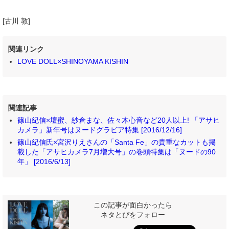
[古川 敦]
関連リンク
LOVE DOLL×SHINOYAMA KISHIN
関連記事
篠山紀信×壇蜜、紗倉まな、佐々木心音など20人以上! 「アサヒ
カメラ」新年号はヌードグラビア特集 [2016/12/16]
篠山紀信氏×宮沢りえさんの「Santa Fe」の貴重なカットも掲
載した「アサヒカメラ7月増大号」の巻頭特集は「ヌードの90
年」 [2016/6/13]
この記事が面白かったら
ネタとぴをフォロー