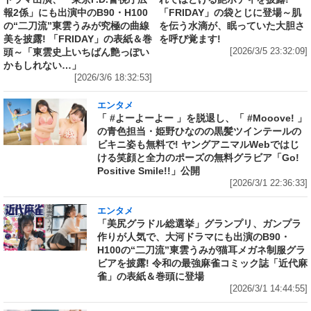
報2係」にも出演中のB90・H100
「FRIDAY」の袋とじに登場～肌
の“二刀流”東雲うみが究極の曲線
を伝う水滴が、眠っていた大胆さ
美を披露! 「FRIDAY」の表紙＆巻
を呼び覚ます!
頭～「東雲史上いちばん艶っぽい
[2026/3/5 23:32:09]
かもしれない…」
[2026/3/6 18:32:53]
エンタメ
「 #よーよーよー 」を脱退し、「 #Mooove! 」
の青色担当・姫野ひなのの黒髪ツインテールの
ビキニ姿も無料で! ヤングアニマルWebではじ
ける笑顔と全力のポーズの無料グラビア「Go!
Positive Smile!!」公開
[2026/3/1 22:36:33]
エンタメ
「美尻グラドル総選挙」グランプリ、ガンプラ
作りが人気で、大河ドラマにも出演のB90・
H100の“二刀流”東雲うみが猫耳メガネ制服グラ
ビアを披露! 令和の最強麻雀コミック誌「近代麻
雀」の表紙＆巻頭に登場
[2026/3/1 14:44:55]