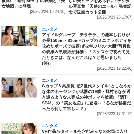
披露! 「週刊 SPA!」の表紙と「美
しい美ヒップをあらわに! デジタ
女地図」に登場
ル写真集「天使のエール」発売記
[2026/3/24 19:24:18]
念で誌面カット公開
[2026/3/23 23:17:07]
エンタメ
アイドルグループ「テラテラ」の池本しおりが
身長150cm・81cmFカップのミニグラボディを
攻めたポーズで披露! 約2年ぶりの“大胆”写真集
の表紙＆裏表紙が解禁～「スケスケで初めて見
たときには、なんだこれは？と思いました
(笑)」
[2026/3/23 19:22:40]
エンタメ
Gカップ＆高身長“超Z世代スタイル”としなやか
な体のポージングが武器の19歳・野村るなが透
き通るような未完成の神ボディを披露! 「週刊
SPA!」の「美女地図」に登場～「るなが秘書だ
ったら何して欲しい？」
[2026/3/23 17:31:12]
エンタメ
VR作品76タイトルを含むみんなのお気に入り