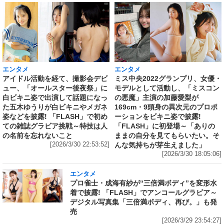
エンタメ
エンタメ
アイドル活動を経て、撮影会デビ
ミス中央2022グランプリ、女優・
ュー、「オールスター後夜祭」に
モデルとして活動し、「ミスコン
白ビキニ姿で出演して話題になっ
の悪魔」主演の加藤愛梨が
た五木ゆうりが白ビキニやメガネ
169cm・9頭身の異次元のプロポ
姿などを披露! 「FLASH」で初め
ーションをビキニ姿で披露!
ての雑誌グラビア挑戦～特技は人
「FLASH」に初登場～「ありの
の名前を忘れないこと
ままの自分を見てもらいたい。そ
[2026/3/30 22:53:52]
んな気持ちが芽生えました」
[2026/3/30 18:05:06]
エンタメ
プロ雀士・成海有紗が“三倍満ボディ”を変形水
着で披露! 「FLASH」でアンコールグラビア～
デジタル写真集「三倍満ボディ、再び。」も発
売
[2026/3/29 23:54:27]