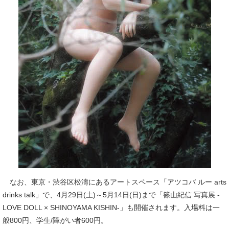
なお、東京・渋谷区松濤にあるアートスペース「アツコバ ルー arts
drinks talk」で、4月29日(土)～5月14日(日)まで「篠山紀信 写真展 -
LOVE DOLL × SHINOYAMA KISHIN-」も開催されます。入場料は一
般800円、学生/障がい者600円。