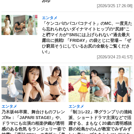
みゆ
[2026/3/25 17:26:08]
エンタメ
「ケンコバのバコバコナイト」のMC、一度見た
ら忘れられないダイナマイトヒップの“尻姉”こ
と椚マイカが“SNSには上げられない”過去最大
露出に挑戦! 「FRIDAY」の袋とじに登場～「ぜ
ひ窮屈そうにしているお尻の全貌をご覧くださ
い!」
[2026/3/24 23:41:57]
エンタメ
エンタメ
乃木坂46卒業、舞台けものフレン
「制コレ22」準グランプリの清純
ズRe：「JAPARI STAGE!」や、
派、ショートドラマ主演などで活
ドラマにも出演の相楽伊織が透明
躍する、まもなく20歳の透明感抜
感のある色気 をランジェリー姿で
群の松島かのんが教室でみずみず