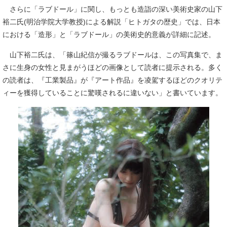
さらに「ラブドール」に関し、もっとも造詣の深い美術史家の山下
裕二氏(明治学院大学教授)による解説「ヒトガタの歴史」では、日本
における「造形」と「ラブドール」の美術史的意義が詳細に記述。
山下裕二氏は、「篠山紀信が撮るラブドールは、この写真集で、ま
さに生身の女性と見まがうほどの画像として読者に提示される。多く
の読者は、『工業製品』が『アート作品』を凌駕するほどのクオリテ
ィーを獲得していることに驚嘆されるに違いない」と書いています。