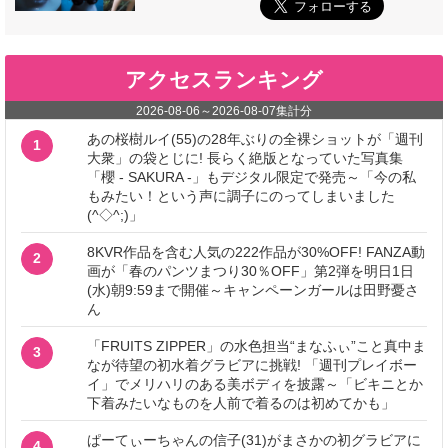
アクセスランキング
2026-08-06
～
2026-08-07
集計分
あの桜樹ルイ(55)の28年ぶりの全裸ショットが「週刊
1
大衆」の袋とじに! 長らく絶版となっていた写真集
「櫻 - SAKURA -」もデジタル限定で発売～「今の私
もみたい！という声に調子にのってしまいました
(^◇^;)」
8KVR作品を含む人気の222作品が30%OFF! FANZA動
2
画が「春のパンツまつり30％OFF」第2弾を明日1日
(水)朝9:59まで開催～キャンペーンガールは田野憂さ
ん
「FRUITS ZIPPER」の水色担当“まなふぃ”こと真中ま
3
なが待望の初水着グラビアに挑戦! 「週刊プレイボー
イ」でメリハリのある美ボディを披露～「ビキニとか
下着みたいなものを人前で着るのは初めてかも」
ぱーてぃーちゃんの信子(31)がまさかの初グラビアに
4