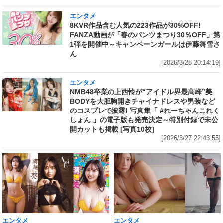
エンタメ
8KVR作品含む人気の223作品が30%OFF!
FANZA動画が「春のパンツまつり30％OFF」第
1弾を開催中～キャンペーンガールは伊藤舞雪さ
ん
[2026/3/28 20:14:19]
エンタメ
NMB48卒業の上西怜が“アイドル界最高峰”美
BODYを大胆胸開きチャイナドレスや男装など
のコスプレで披露! 写真集「 #れーちゃんこれく
しょん 」の電子版も発売決定～特別付録で未公
開カットも掲載 [写真10枚]
[2026/3/27 22:43:55]
エンタメ
エンタメ