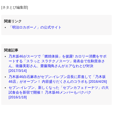
[ネタとぴ編集部]
関連リンク
「明治ロカボーノ」の公式サイト
関連記事
乃木坂46がスーツで「燃焼体操」を披露! カロリー消費をサポ
ートする「スラっと スラテクノスーツ」発表会で生駒里奈さ
ん、衛藤美彩さん、齋藤飛鳥さんがエアなわとび対決
[2017/3/14]
乃木坂46白石麻衣がセブン‐イレブン店長に昇進して「乃木坂
46店」がオープン！ 内容盛りだくさんのコラボも [2016/4/26]
セブン-イレブン、新しくなった「セブンカフェドーナツ」の大
試食会を新宿で開催！ 乃木坂46メンバーもパクパク
[2016/1/18]