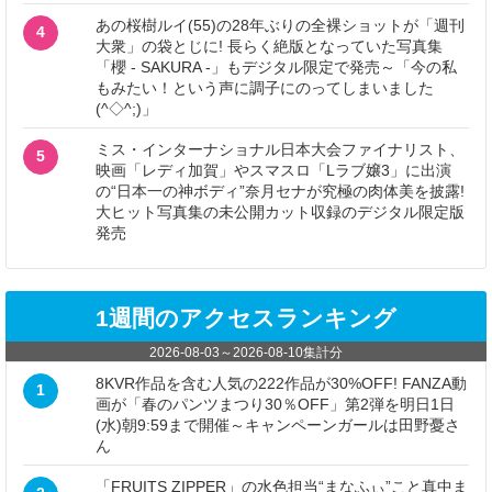
あの桜樹ルイ(55)の28年ぶりの全裸ショットが「週刊
4
大衆」の袋とじに! 長らく絶版となっていた写真集
「櫻 - SAKURA -」もデジタル限定で発売～「今の私
もみたい！という声に調子にのってしまいました
(^◇^;)」
ミス・インターナショナル日本大会ファイナリスト、
5
映画「レディ加賀」やスマスロ「Lラブ嬢3」に出演
の“日本一の神ボディ”奈月セナが究極の肉体美を披露!
大ヒット写真集の未公開カット収録のデジタル限定版
発売
1週間のアクセスランキング
2026-08-03
～
2026-08-10
集計分
8KVR作品を含む人気の222作品が30%OFF! FANZA動
1
画が「春のパンツまつり30％OFF」第2弾を明日1日
(水)朝9:59まで開催～キャンペーンガールは田野憂さ
ん
「FRUITS ZIPPER」の水色担当“まなふぃ”こと真中ま