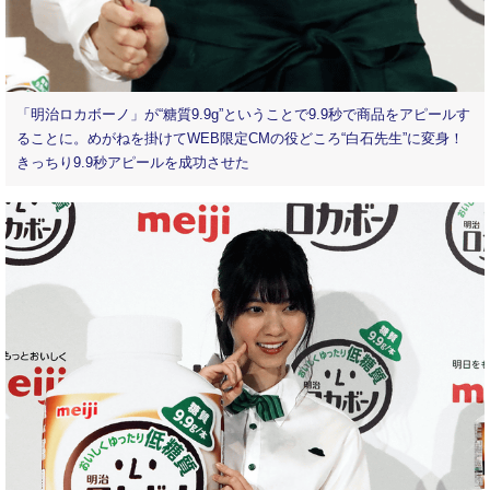
「明治ロカボーノ」が“糖質9.9g”ということで9.9秒で商品をアピールす
ることに。めがねを掛けてWEB限定CMの役どころ“白石先生”に変身！
きっちり9.9秒アピールを成功させた