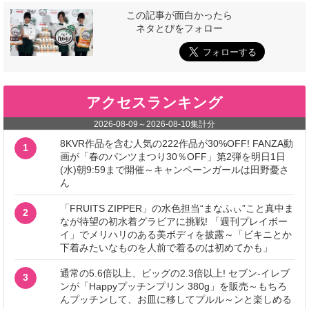
この記事が面白かったら
ネタとぴをフォロー
アクセスランキング
2026-08-09
～
2026-08-10
集計分
8KVR作品を含む人気の222作品が30%OFF! FANZA動
1
画が「春のパンツまつり30％OFF」第2弾を明日1日
(水)朝9:59まで開催～キャンペーンガールは田野憂さ
ん
「FRUITS ZIPPER」の水色担当“まなふぃ”こと真中ま
2
なが待望の初水着グラビアに挑戦! 「週刊プレイボー
イ」でメリハリのある美ボディを披露～「ビキニとか
下着みたいなものを人前で着るのは初めてかも」
通常の5.6倍以上、ビッグの2.3倍以上! セブン‐イレブ
3
ンが「Happyプッチンプリン 380g」を販売～もちろ
んプッチンして、お皿に移してプルル～ンと楽しめる