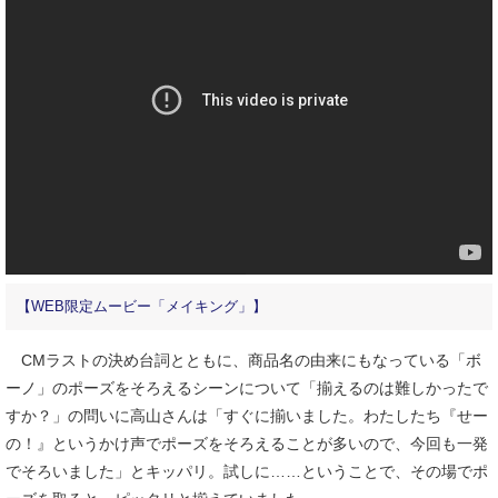
【WEB限定ムービー「メイキング」】
CMラストの決め台詞とともに、商品名の由来にもなっている「ボ
ーノ」のポーズをそろえるシーンについて「揃えるのは難しかったで
すか？」の問いに高山さんは「すぐに揃いました。わたしたち『せー
の！』というかけ声でポーズをそろえることが多いので、今回も一発
でそろいました」とキッパリ。試しに……ということで、その場でポ