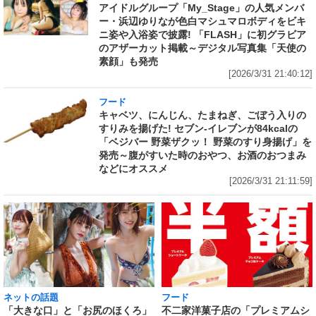
アイドルグループ「My_Stage」の人気メンバ
ー・浜辺ゆりなが色白マシュマロボディをビキ
ニ姿や入浴姿で披露! 「FLASH」に初グラビア
のアザーカット掲載～デジタル写真集「天使の
素顔」も発売
[2026/3/31 21:40:12]
フード
キャベツ、にんじん、たまねぎ、ごぼう入りの
すりみを揚げた! セブン‐イレブンが84kcalの
「ベジバー 野菜ザクッ！ 野菜のすり身揚げ」を
発売～腹がすいた時のおやつ、お酒のおつまみ
などにオススメ
[2026/3/31 21:11:59]
ネットの話題
フード
「大きな口」と「お尻のほくろ」
不二家洋菓子店の「プレミアムシ