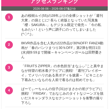
アクセスランキング
2026-08-06
～
2026-08-07
集計分
あの桜樹ルイ(55)の28年ぶりの全裸ショットが「週刊
1
大衆」の袋とじに! 長らく絶版となっていた写真集
「櫻 - SAKURA -」もデジタル限定で発売～「今の私
もみたい！という声に調子にのってしまいました
(^◇^;)」
8KVR作品を含む人気の222作品が30%OFF! FANZA動
2
画が「春のパンツまつり30％OFF」第2弾を明日1日
(水)朝9:59まで開催～キャンペーンガールは田野憂さ
ん
「FRUITS ZIPPER」の水色担当“まなふぃ”こと真中ま
3
なが待望の初水着グラビアに挑戦! 「週刊プレイボー
イ」でメリハリのある美ボディを披露～「ビキニとか
下着みたいなものを人前で着るのは初めてかも」
ぱーてぃーちゃんの信子(31)がまさかの初グラビアに
4
挑戦! 「FRIDAY」でおなじみのタイトなジーンズを脱
いだスキャンダラスなセクシーショットを衝撃の撮り
下ろし