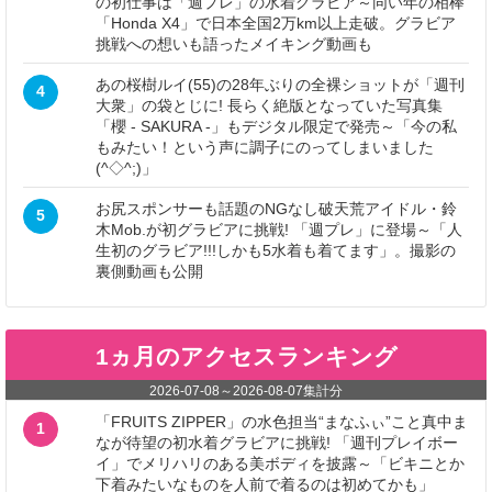
の初仕事は「週プレ」の水着グラビア～同い年の相棒
「Honda X4」で日本全国2万km以上走破。グラビア
挑戦への想いも語ったメイキング動画も
あの桜樹ルイ(55)の28年ぶりの全裸ショットが「週刊
4
大衆」の袋とじに! 長らく絶版となっていた写真集
「櫻 - SAKURA -」もデジタル限定で発売～「今の私
もみたい！という声に調子にのってしまいました
(^◇^;)」
お尻スポンサーも話題のNGなし破天荒アイドル・鈴
5
木Mob.が初グラビアに挑戦! 「週プレ」に登場～「人
生初のグラビア!!!しかも5水着も着てます」。撮影の
裏側動画も公開
1ヵ月のアクセスランキング
2026-07-08
～
2026-08-07
集計分
「FRUITS ZIPPER」の水色担当“まなふぃ”こと真中ま
1
なが待望の初水着グラビアに挑戦! 「週刊プレイボー
イ」でメリハリのある美ボディを披露～「ビキニとか
下着みたいなものを人前で着るのは初めてかも」