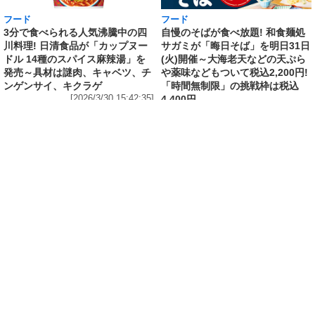
フード
フード
3分で食べられる人気沸騰中の四
自慢のそばが食べ放題! 和食麺処
川料理! 日清食品が「カップヌー
サガミが「晦日そば」を明日31日
ドル 14種のスパイス麻辣湯」を
(火)開催～大海老天などの天ぷら
発売～具材は謎肉、キャベツ、チ
や薬味などもついて税込2,200円!
ンゲンサイ、キクラゲ
「時間無制限」の挑戦枠は税込
[2026/3/30 15:42:35]
4,400円
[2026/3/30 15:17:42]
フード
熱湯5分でふっくら白ご飯! カレーや納豆、牛丼
の具も余裕で入ってお皿いらずの新提案! 「日清
ふっくら釜炊き ごはん」が本日30日(月)発売～
常温で1年保存可能。電子レンジがないオフィス
やアウトドアでも活用できる!
[2026/3/30 14:17:14]
ライフ
Amazon日替わりセール本日の5選! P&Gの香り
付けビーズ「レノアオードリュクス イノセント
リリー＆ジャスミンの香り 詰め替え 920mL」
は27%OFF、アイリスオーヤマ「防災セット 1
人用31点」は32%OFFなど