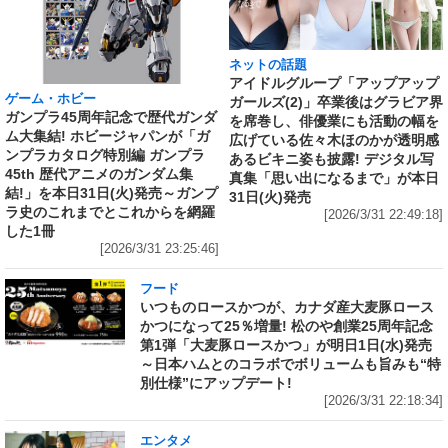
ネットの話題
アイドルグループ「アップアップ
ゲーム・ホビー
ガールズ(2)」卒業後はグラビア界
ガンプラ45周年記念で歴代ガンダ
を席巻し、俳優業にも活動の幅を
ム大集結! ホビージャパンが「ガ
広げている佐々木ほのかが透明感
ンプラカタログ特別編 ガンプラ
あるビキニ姿も披露! デジタル写
45th 歴代アニメのガンダム集
真集「思い出になるまで」が本日
結!」を本日31日(火)発売～ガンプ
31日(火)発売
ラ史のこれまでとこれからを網羅
[2026/3/31 22:49:18]
した1冊
[2026/3/31 23:25:46]
フード
いつものロースかつが、カナダ産大麦豚ロース
かつになって25％増量! 松のや創業25周年記念
第1弾「大麦豚ロースかつ」が明日1日(水)発売
～日本ハムとのコラボでボリュームも旨みも“特
別仕様”にアップデート!
[2026/3/31 22:18:34]
エンタメ