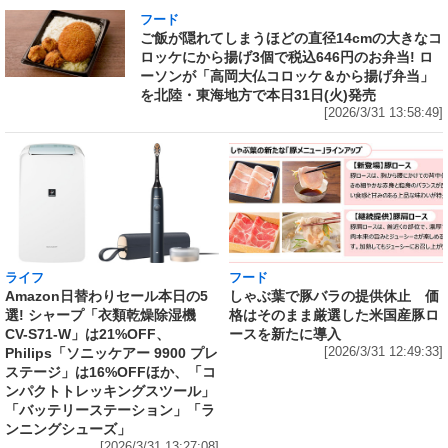
フード
ご飯が隠れてしまうほどの直径14cmの大きなコ
ロッケにから揚げ3個で税込646円のお弁当! ロ
ーソンが「高岡大仏コロッケ＆から揚げ弁当」
を北陸・東海地方で本日31日(火)発売
[2026/3/31 13:58:49]
ライフ
フード
Amazon日替わりセール本日の5
しゃぶ葉で豚バラの提供休止 価
選! シャープ「衣類乾燥除湿機
格はそのまま厳選した米国産豚ロ
CV-S71-W」は21%OFF、
ースを新たに導入
Philips「ソニッケアー 9900 プレ
[2026/3/31 12:49:33]
ステージ」は16%OFFほか、「コ
ンパクトトレッキングスツール」
「バッテリーステーション」「ラ
ンニングシューズ」
[2026/3/31 13:27:08]