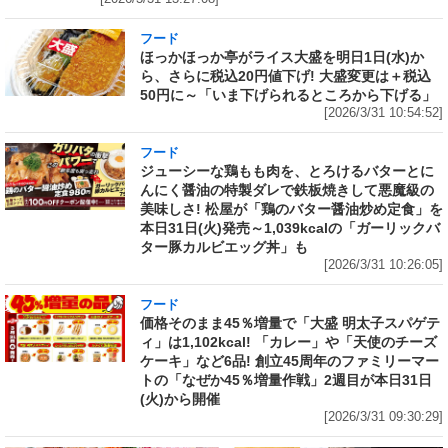
フード
ほっかほっか亭がライス大盛を明日1日(水)か
ら、さらに税込20円値下げ! 大盛変更は＋税込
50円に～「いま下げられるところから下げる」
[2026/3/31 10:54:52]
フード
ジューシーな鶏もも肉を、とろけるバターとに
んにく醤油の特製ダレで鉄板焼きして悪魔級の
美味しさ! 松屋が「鶏のバター醤油炒め定食」を
本日31日(火)発売～1,039kcalの「ガーリックバ
ター豚カルビエッグ丼」も
[2026/3/31 10:26:05]
フード
価格そのまま45％増量で「大盛 明太子スパゲテ
ィ」は1,102kcal! 「カレー」や「天使のチーズ
ケーキ」など6品! 創立45周年のファミリーマー
トの「なぜか45％増量作戦」2週目が本日31日
(火)から開催
[2026/3/31 09:30:29]