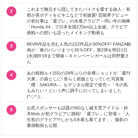
これまで胸元すら隠してきたバイクを愛する旅人・有
2
那が美ボディをビキニなどで初披露! 芸能界デビュー
の初仕事は「週プレ」の水着グラビア～同い年の相棒
「Honda X4」で日本全国2万km以上走破。グラビア
挑戦への想いも語ったメイキング動画も
8KVR作品を含む人気の222作品が30%OFF! FANZA動
3
画が「春のパンツまつり30％OFF」第2弾を明日1日
(水)朝9:59まで開催～キャンペーンガールは田野憂さ
ん
あの桜樹ルイ(55)の28年ぶりの全裸ショットが「週刊
4
大衆」の袋とじに! 長らく絶版となっていた写真集
「櫻 - SAKURA -」もデジタル限定で発売～「今の私
もみたい！という声に調子にのってしまいました
(^◇^;)」
お尻スポンサーも話題のNGなし破天荒アイドル・鈴
5
木Mob.が初グラビアに挑戦! 「週プレ」に登場～「人
生初のグラビア!!!しかも5水着も着てます」。撮影の
裏側動画も公開