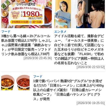
フード
エンタメ
3種から選べる鍋＋2hアルコール
アイドル活動を経て、撮影会デビ
飲み放題で税込2,178円! しゃぶし
ュー、「オールスター後夜祭」に
ゃぶ温野菜の新提案「鍋飲みセッ
白ビキニ姿で出演して話題になっ
ト」が平日限定で販売～ソフトド
た五木ゆうりが白ビキニやメガネ
リンク飲み放題なら税込1,738円
姿などを披露! 「FLASH」で初め
[2026/3/30 23:45:36]
ての雑誌グラビア挑戦～特技は人
の名前を忘れないこと
[2026/3/30 22:53:52]
フード
1個で腹パンパン! 熱湯5分“グルグル”かき混ぜ
るだけの「日清カレーメシ」に出来上がり400g
以上の山盛サイズ誕生! 「日清山盛カレーメシ
欧風ビーフ」「日清山盛ハヤシメシ デミグラ
ス」が発売
[2026/3/30 19:25:01]