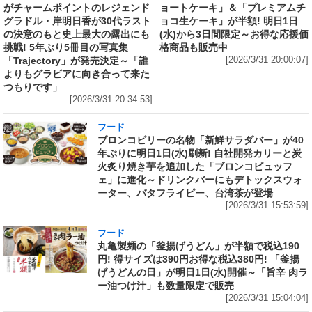
がチャームポイントのレジェンド
ョートケーキ」＆「プレミアムチ
グラドル・岸明日香が30代ラスト
ョコ生ケーキ」が半額! 明日1日
の決意のもと史上最大の露出にも
(水)から3日間限定～お得な応援価
挑戦! 5年ぶり5冊目の写真集
格商品も販売中
「Trajectory」が発売決定～「誰
[2026/3/31 20:00:07]
よりもグラビアに向き合って来た
つもりです」
[2026/3/31 20:34:53]
フード
ブロンコビリーの名物「新鮮サラダバー」が40
年ぶりに明日1日(水)刷新! 自社開発カリーと炭
火炙り焼き芋を追加した「ブロンコビュッフ
ェ」に進化～ドリンクバーにもデトックスウォ
ーター、バタフライピー、台湾茶が登場
[2026/3/31 15:53:59]
フード
丸亀製麺の「釜揚げうどん」が半額で税込190
円! 得サイズは390円お得な税込380円! 「釜揚
げうどんの日」が明日1日(水)開催～「旨辛 肉ラ
ー油つけ汁」も数量限定で販売
[2026/3/31 15:04:04]