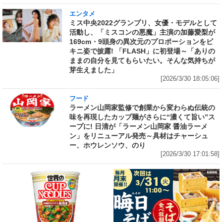
エンタメ
ミス中央2022グランプリ、女優・モデルとして
活動し、「ミスコンの悪魔」主演の加藤愛梨が
169cm・9頭身の異次元のプロポーションをビ
キニ姿で披露! 「FLASH」に初登場～「ありの
ままの自分を見てもらいたい。そんな気持ちが
芽生えました」
[2026/3/30 18:05:06]
フード
ラーメン山岡家監修で創業から変わらぬ伝統の
味を再現したカップ麺がさらに“濃くて旨い”ス
ープに! 日清が「ラーメン山岡家 醤油ラーメ
ン」をリニューアル発売～具材はチャーシュ
ー、ホウレンソウ、のり
[2026/3/30 17:01:58]