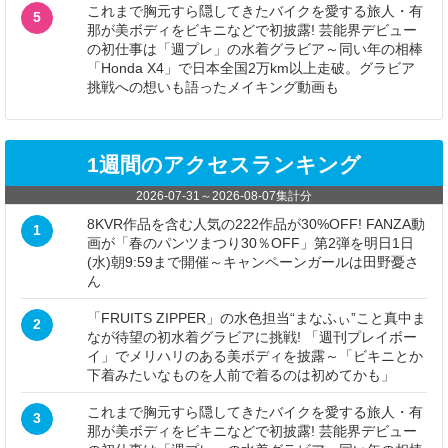
これまで胸元すら隠してきたバイクを愛する旅人・有
5
那が美ボディをビキニなどで初披露! 芸能界デビュー
の初仕事は「週プレ」の水着グラビア～同い年の相棒
「Honda X4」で日本全国2万km以上走破。グラビア
挑戦への想いも語ったメイキング動画も
1週間のアクセスランキング
2026-07-31
～
2026-08-07
集計分
8KVR作品を含む人気の222作品が30%OFF! FANZA動
1
画が「春のパンツまつり30％OFF」第2弾を明日1日
(水)朝9:59まで開催～キャンペーンガールは田野憂さ
ん
「FRUITS ZIPPER」の水色担当“まなふぃ”こと真中ま
2
なが待望の初水着グラビアに挑戦! 「週刊プレイボー
イ」でメリハリのある美ボディを披露～「ビキニとか
下着みたいなものを人前で着るのは初めてかも」
これまで胸元すら隠してきたバイクを愛する旅人・有
3
那が美ボディをビキニなどで初披露! 芸能界デビュー