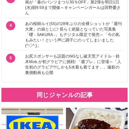
画が「春のパンツまつり30％OFF」第2弾を明日1日
(水)朝9:59まで開催～キャンペーンガールは田野憂さ
ん
あの桜樹ルイ(55)の28年ぶりの全裸ショットが「週刊
4
大衆」の袋とじに! 長らく絶版となっていた写真集
「櫻 - SAKURA -」もデジタル限定で発売～「今の私
もみたい！という声に調子にのってしまいました
(^◇^;)」
お尻スポンサーも話題のNGなし破天荒アイドル・鈴
5
木Mob.が初グラビアに挑戦! 「週プレ」に登場～「人
生初のグラビア!!!しかも5水着も着てます」。撮影の
裏側動画も公開
同じジャンルの記事