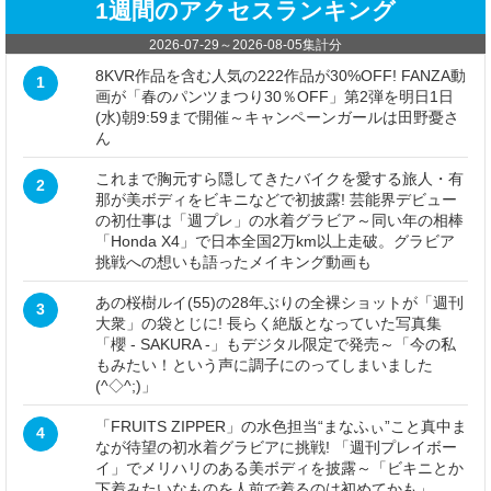
1週間のアクセスランキング
2026-07-29
～
2026-08-05
集計分
8KVR作品を含む人気の222作品が30%OFF! FANZA動
1
画が「春のパンツまつり30％OFF」第2弾を明日1日
(水)朝9:59まで開催～キャンペーンガールは田野憂さ
ん
これまで胸元すら隠してきたバイクを愛する旅人・有
2
那が美ボディをビキニなどで初披露! 芸能界デビュー
の初仕事は「週プレ」の水着グラビア～同い年の相棒
「Honda X4」で日本全国2万km以上走破。グラビア
挑戦への想いも語ったメイキング動画も
あの桜樹ルイ(55)の28年ぶりの全裸ショットが「週刊
3
大衆」の袋とじに! 長らく絶版となっていた写真集
「櫻 - SAKURA -」もデジタル限定で発売～「今の私
もみたい！という声に調子にのってしまいました
(^◇^;)」
「FRUITS ZIPPER」の水色担当“まなふぃ”こと真中ま
4
なが待望の初水着グラビアに挑戦! 「週刊プレイボー
イ」でメリハリのある美ボディを披露～「ビキニとか
下着みたいなものを人前で着るのは初めてかも」