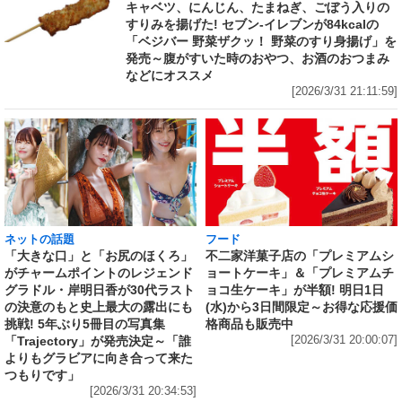
キャベツ、にんじん、たまねぎ、ごぼう入りの
すりみを揚げた! セブン‐イレブンが84kcalの
「ベジバー 野菜ザクッ！ 野菜のすり身揚げ」を
発売～腹がすいた時のおやつ、お酒のおつまみ
などにオススメ
[2026/3/31 21:11:59]
ネットの話題
フード
「大きな口」と「お尻のほくろ」
不二家洋菓子店の「プレミアムシ
がチャームポイントのレジェンド
ョートケーキ」＆「プレミアムチ
グラドル・岸明日香が30代ラスト
ョコ生ケーキ」が半額! 明日1日
の決意のもと史上最大の露出にも
(水)から3日間限定～お得な応援価
挑戦! 5年ぶり5冊目の写真集
格商品も販売中
「Trajectory」が発売決定～「誰
[2026/3/31 20:00:07]
よりもグラビアに向き合って来た
つもりです」
[2026/3/31 20:34:53]