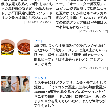
飲み放題で税込2,178円! しゃぶし
ュー、「オールスター後夜祭」に
ゃぶ温野菜の新提案「鍋飲みセッ
白ビキニ姿で出演して話題になっ
ト」が平日限定で販売～ソフトド
た五木ゆうりが白ビキニやメガネ
リンク飲み放題なら税込1,738円
姿などを披露! 「FLASH」で初め
[2026/3/30 23:45:36]
ての雑誌グラビア挑戦～特技は人
の名前を忘れないこと
[2026/3/30 22:53:52]
フード
1個で腹パンパン! 熱湯5分“グルグル”かき混ぜ
るだけの「日清カレーメシ」に出来上がり400g
以上の山盛サイズ誕生! 「日清山盛カレーメシ
欧風ビーフ」「日清山盛ハヤシメシ デミグラ
ス」が発売
[2026/3/30 19:25:01]
エンタメ
ミス中央2022グランプリ、女優・モデルとして
活動し、「ミスコンの悪魔」主演の加藤愛梨が
169cm・9頭身の異次元のプロポーションをビ
キニ姿で披露! 「FLASH」に初登場～「ありの
ままの自分を見てもらいたい。そんな気持ちが
芽生えました」