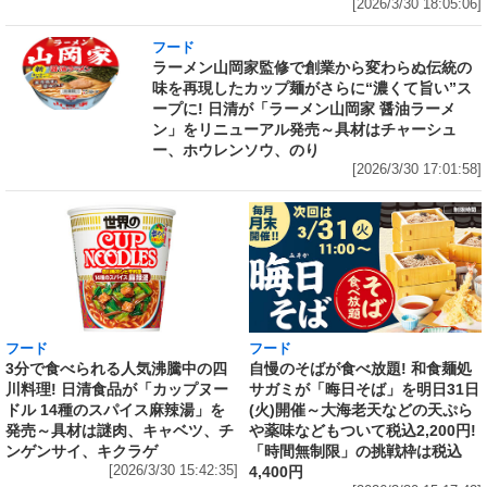
[2026/3/30 18:05:06]
フード
ラーメン山岡家監修で創業から変わらぬ伝統の
味を再現したカップ麺がさらに“濃くて旨い”ス
ープに! 日清が「ラーメン山岡家 醤油ラーメ
ン」をリニューアル発売～具材はチャーシュ
ー、ホウレンソウ、のり
[2026/3/30 17:01:58]
フード
フード
3分で食べられる人気沸騰中の四
自慢のそばが食べ放題! 和食麺処
川料理! 日清食品が「カップヌー
サガミが「晦日そば」を明日31日
ドル 14種のスパイス麻辣湯」を
(火)開催～大海老天などの天ぷら
発売～具材は謎肉、キャベツ、チ
や薬味などもついて税込2,200円!
ンゲンサイ、キクラゲ
「時間無制限」の挑戦枠は税込
[2026/3/30 15:42:35]
4,400円