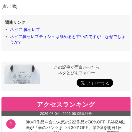
[古川 敦]
関連リンク
ネピア 鼻セレブ
ネピア鼻セレブティシュは舐めると甘いのですが、なぜでしょ
うか?
この記事が面白かったら
ネタとぴをフォロー
アクセスランキング
2026-08-04
～
2026-08-05
集計分
8KVR作品を含む人気の222作品が30%OFF! FANZA動
1
画が「春のパンツまつり30％OFF」第2弾を明日1日