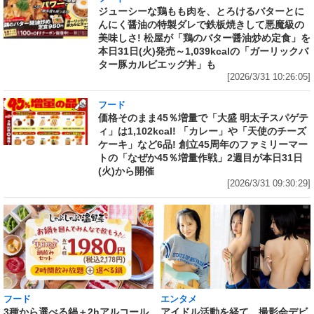
ジューシーな鶏もも肉を、とろけるバターとに
んにく醤油の特製ダレで鉄板焼きして悪魔級の
美味しさ! 松屋が「鶏のバター醤油炒め定食」を
本日31日(火)発売～1,039kcalの「ガーリックバ
ター豚カルビエッグ丼」も
[2026/3/31 10:26:05]
フード
価格そのまま45％増量で「大盛 明太子スパゲテ
ィ」は1,102kcal! 「カレー」や「天使のチーズ
ケーキ」など6品! 創立45周年のファミリーマー
トの「なぜか45％増量作戦」2週目が本日31日
(火)から開催
[2026/3/31 09:30:29]
フード
エンタメ
3種から選べる鍋＋2hアルコール
アイドル活動を経て、撮影会デビ