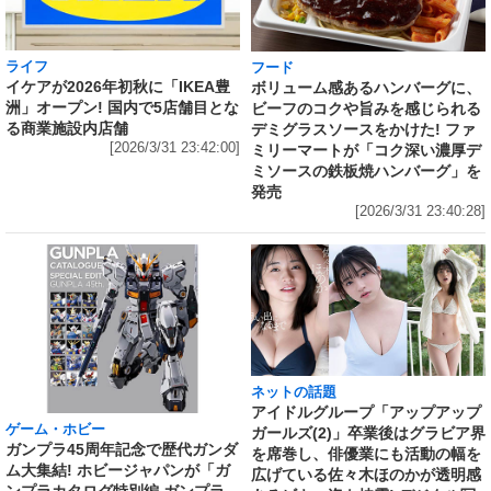
ライフ
フード
イケアが2026年初秋に「IKEA豊
ボリューム感あるハンバーグに、
洲」オープン! 国内で5店舗目とな
ビーフのコクや旨みを感じられる
る商業施設内店舗
デミグラスソースをかけた! ファ
[2026/3/31 23:42:00]
ミリーマートが「コク深い濃厚デ
ミソースの鉄板焼ハンバーグ」を
発売
[2026/3/31 23:40:28]
ネットの話題
アイドルグループ「アップアップ
ゲーム・ホビー
ガールズ(2)」卒業後はグラビア界
ガンプラ45周年記念で歴代ガンダ
を席巻し、俳優業にも活動の幅を
ム大集結! ホビージャパンが「ガ
広げている佐々木ほのかが透明感
ンプラカタログ特別編 ガンプラ