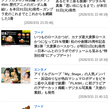
あるビキニ姿も披露! デジタル写
45th 歴代アニメのガンダム集
真集「思い出になるまで」が本日
結!」を本日31日(火)発売～ガンプ
31日(火)発売
ラ史のこれまでとこれからを網羅
[2026/3/31 22:49:18]
した1冊
[2026/3/31 23:25:46]
フード
いつものロースかつが、カナダ産大麦豚ロース
かつになって25％増量! 松のや創業25周年記念
第1弾「大麦豚ロースかつ」が明日1日(水)発売
～日本ハムとのコラボでボリュームも旨みも“特
別仕様”にアップデート!
[2026/3/31 22:18:34]
エンタメ
アイドルグループ「My_Stage」の人気メンバ
ー・浜辺ゆりなが色白マシュマロボディをビキ
ニ姿や入浴姿で披露! 「FLASH」に初グラビア
のアザーカット掲載～デジタル写真集「天使の
素顔」も発売
[2026/3/31 21:40:12]
フード