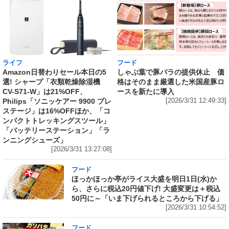
ライフ
フード
Amazon日替わりセール本日の5
しゃぶ葉で豚バラの提供休止 価
選! シャープ「衣類乾燥除湿機
格はそのまま厳選した米国産豚ロ
CV-S71-W」は21%OFF、
ースを新たに導入
Philips「ソニッケアー 9900 プレ
[2026/3/31 12:49:33]
ステージ」は16%OFFほか、「コ
ンパクトトレッキングスツール」
「バッテリーステーション」「ラ
ンニングシューズ」
[2026/3/31 13:27:08]
フード
ほっかほっか亭がライス大盛を明日1日(水)か
ら、さらに税込20円値下げ! 大盛変更は＋税込
50円に～「いま下げられるところから下げる」
[2026/3/31 10:54:52]
フード