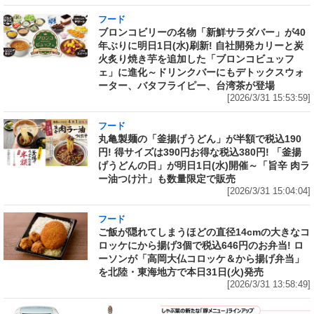
フード
ブロンコビリーの名物「新鮮サラダバー」が40
年ぶりに明日1日(水)刷新! 自社開発カリーと炭
火炙り焼き芋を追加した「ブロンコビュッフ
ェ」に進化～ドリンクバーにもデトックスウォ
ーター、バタフライピー、台湾茶が登場
[2026/3/31 15:53:59]
フード
丸亀製麺の「釜揚げうどん」が半額で税込190
円! 得サイズは390円お得な税込380円! 「釜揚
げうどんの日」が明日1日(水)開催～「旨辛 肉ラ
ー油つけ汁」も数量限定で販売
[2026/3/31 15:04:04]
フード
ご飯が隠れてしまうほどの直径14cmの大きなコ
ロッケにから揚げ3個で税込646円のお弁当! ロ
ーソンが「高岡大仏コロッケ＆から揚げ弁当」
を北陸・東海地方で本日31日(火)発売
[2026/3/31 13:58:49]