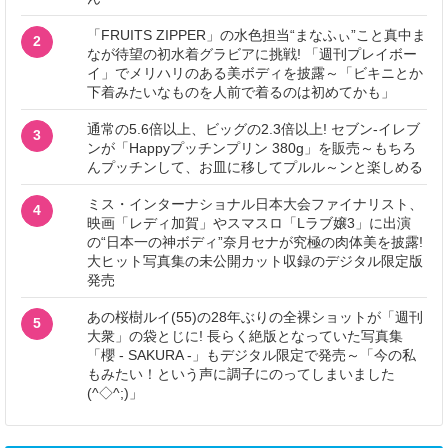
「FRUITS ZIPPER」の水色担当“まなふぃ”こと真中ま
2
なが待望の初水着グラビアに挑戦! 「週刊プレイボー
イ」でメリハリのある美ボディを披露～「ビキニとか
下着みたいなものを人前で着るのは初めてかも」
通常の5.6倍以上、ビッグの2.3倍以上! セブン‐イレブ
3
ンが「Happyプッチンプリン 380g」を販売～もちろ
んプッチンして、お皿に移してプルル～ンと楽しめる
ミス・インターナショナル日本大会ファイナリスト、
4
映画「レディ加賀」やスマスロ「Lラブ嬢3」に出演
の“日本一の神ボディ”奈月セナが究極の肉体美を披露!
大ヒット写真集の未公開カット収録のデジタル限定版
発売
あの桜樹ルイ(55)の28年ぶりの全裸ショットが「週刊
5
大衆」の袋とじに! 長らく絶版となっていた写真集
「櫻 - SAKURA -」もデジタル限定で発売～「今の私
もみたい！という声に調子にのってしまいました
(^◇^;)」