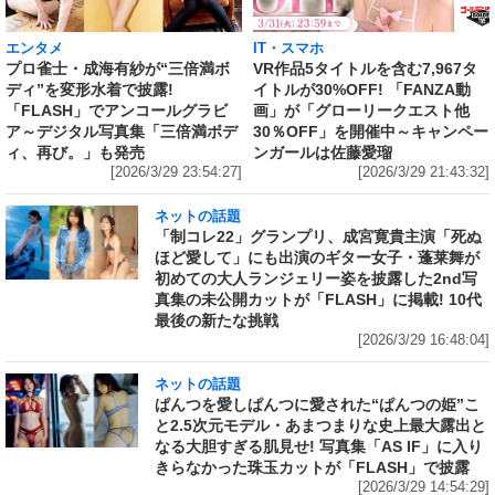
IT・スマホ
エンタメ
VR作品5タイトルを含む7,967タ
プロ雀士・成海有紗が“三倍満ボ
イトルが30%OFF! 「FANZA動
ディ”を変形水着で披露!
画」が「グローリークエスト他
「FLASH」でアンコールグラビ
30％OFF」を開催中～キャンペー
ア～デジタル写真集「三倍満ボデ
ンガールは佐藤愛瑠
ィ、再び。」も発売
[2026/3/29 21:43:32]
[2026/3/29 23:54:27]
ネットの話題
「制コレ22」グランプリ、成宮寛貴主演「死ぬ
ほど愛して」にも出演のギター女子・蓬莱舞が
初めての大人ランジェリー姿を披露した2nd写
真集の未公開カットが「FLASH」に掲載! 10代
最後の新たな挑戦
[2026/3/29 16:48:04]
ネットの話題
ぱんつを愛しぱんつに愛された“ぱんつの姫”こ
と2.5次元モデル・あまつまりな史上最大露出と
なる大胆すぎる肌見せ! 写真集「AS IF」に入り
きらなかった珠玉カットが「FLASH」で披露
[2026/3/29 14:54:29]