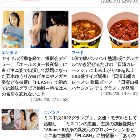
[2026/3/31 12:49:33]
エンタメ
フード
アイドル活動を経て、撮影会デビ
1個で腹パンパン! 熱湯5分“グルグ
ュー、「オールスター後夜祭」に
ル”かき混ぜるだけの「日清カレ
白ビキニ姿で出演して話題になっ
ーメシ」に出来上がり400g以上
た五木ゆうりが白ビキニやメガネ
の山盛サイズ誕生! 「日清山盛カ
姿などを披露! 「FLASH」で初め
レーメシ 欧風ビーフ」「日清山盛
ての雑誌グラビア挑戦～特技は人
ハヤシメシ デミグラス」が発売
の名前を忘れないこと
[2026/3/30 19:25:01]
[2026/3/30 22:53:52]
エンタメ
ミス中央2022グランプリ、女優・モデルとして
活動し、「ミスコンの悪魔」主演の加藤愛梨が
169cm・9頭身の異次元のプロポーションをビ
キニ姿で披露! 「FLASH」に初登場～「ありの