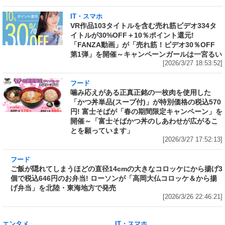
IT・スマホ
VR作品103タイトルを含む売れ筋ビデオ334タ
イトルが30%OFF＋10％ポイント還元!
「FANZA動画」が「売れ筋！ビデオ30％OFF
第1弾」を開催～キャンペーンガールは一宮るい
[2026/3/27 18:53:52]
フード
噛み応えがある正真正銘の一枚肉を使用した
「かつ丼単品(スープ付)」が特別価格の税込570
円! 富士そばが「春の期間限定キャンペーン」を
開催～「富士そばかつ丼のしあわせが広がるこ
とを願っています」
[2026/3/27 17:52:13]
フード
ご飯が隠れてしまうほどの直径14cmの大きなコ
ロッケにから揚げ3個で税込646円のお弁当! ロ
ーソンが「高岡大仏コロッケ＆から揚げ弁当」
を北陸・東海地方で発売
[2026/3/26 22:46:21]