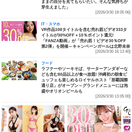
ままの自分を見てもらいたい。そんな気持ちが
芽生えました」
[2026/3/30 18:05:06]
IT・スマホ
VR作品108タイトルを含む売れ筋ビデオ333タ
イトルが30%OFF＋10％ポイント還元!
「FANZA動画」が「売れ筋！ビデオ30％OFF
第2弾」を開催～キャンペーンガールは北野未奈
[2026/3/30 16:13:40]
フード
ラフテーやソーキそば、サーターアンダギーな
ども含む80品以上が食べ放題! 沖縄初の朝食ビ
ュッフェも楽しめるロイヤルホスト「那覇国際
通り店」がオープン～グランドメニューには泡
盛やオリオンビールも
[2026/3/30 13:05:00]