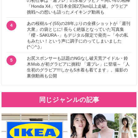
の初仕事は「週プレ」の水着グラビア～同い年の相棒
「Honda X4」で日本全国2万km以上走破。グラビア
挑戦への想いも語ったメイキング動画も
あの桜樹ルイ(55)の28年ぶりの全裸ショットが「週刊
4
大衆」の袋とじに! 長らく絶版となっていた写真集
「櫻 - SAKURA -」もデジタル限定で発売～「今の私
もみたい！という声に調子にのってしまいました
(^◇^;)」
お尻スポンサーも話題のNGなし破天荒アイドル・鈴
5
木Mob.が初グラビアに挑戦! 「週プレ」に登場～「人
生初のグラビア!!!しかも5水着も着てます」。撮影の
裏側動画も公開
同じジャンルの記事