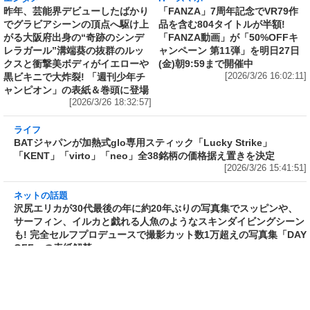
エンタメ
IT・スマホ
昨年、芸能界デビューしたばかり
「FANZA」7周年記念でVR79作
でグラビアシーンの頂点へ駆け上
品を含む804タイトルが半額!
がる大阪府出身の“奇跡のシンデ
「FANZA動画」が「50%OFFキ
レラガール”溝端葵の抜群のルッ
ャンペーン 第11弾」を明日27日
クスと衝撃美ボディがイエローや
(金)朝9:59まで開催中
黒ビキニで大炸裂! 「週刊少年チ
[2026/3/26 16:02:11]
ャンピオン」の表紙＆巻頭に登場
[2026/3/26 18:32:57]
ライフ
BATジャパンが加熱式glo専用スティック
「Lucky Strike」「KENT」「virto」「neo」
全38銘柄の価格据え置きを決定
[2026/3/26 15:41:51]
ネットの話題