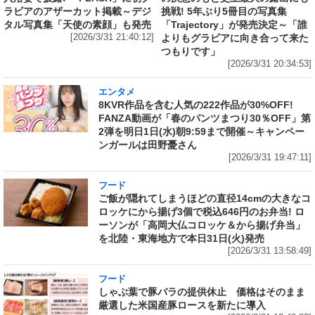
ラビアのアザーカット掲載～デジ
挑戦! 5年ぶり5冊目の写真集
タル写真集「天使の素顔」も発売
「Trajectory」が発売決定～「誰
[2026/3/31 21:40:12]
よりもグラビアに向き合って来た
つもりです」
[2026/3/31 20:34:53]
エンタメ
8KVR作品を含む人気の222作品が30%OFF!
FANZA動画が「春のパンツまつり30％OFF」第
2弾を明日1日(水)朝9:59まで開催～キャンペー
ンガールは田野憂さん
[2026/3/31 19:47:11]
フード
ご飯が隠れてしまうほどの直径14cmの大きなコ
ロッケにから揚げ3個で税込646円のお弁当! ロ
ーソンが「高岡大仏コロッケ＆から揚げ弁当」
を北陸・東海地方で本日31日(火)発売
[2026/3/31 13:58:49]
フード
しゃぶ葉で豚バラの提供休止 価格はそのまま
厳選した米国産豚ロースを新たに導入