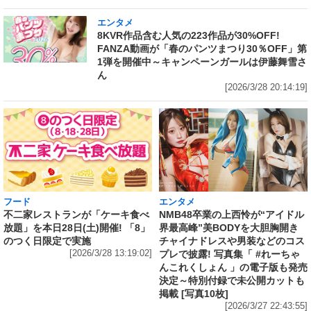
エンタメ
8KVR作品含む人気の223作品が30%OFF!
FANZA動画が「春のパンツまつり30％OFF」第
1弾を開催中～キャンペーンガールは伊藤舞雪さ
ん
[2026/3/28 20:14:19]
フード
エンタメ
不二家レストランが「ケーキ食べ
NMB48卒業の上西怜が“アイドル
放題」を本日28日(土)開催! 「8」
界最高峰”美BODYを大胆胸開き
のつく日限定で実施
チャイナドレスや男装などのコス
[2026/3/28 13:19:02]
プレで披露! 写真集「 #れーちゃ
んこれくしょん 」の電子版も発売
決定～特別付録で未公開カットも
掲載 [写真10枚]
[2026/3/27 22:43:55]