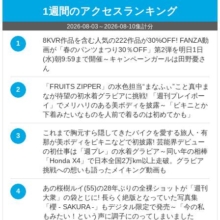
1週間のアクセスランキング
2026-08-03
～
2026-08-10
集計分
8KVR作品を含む人気の222作品が30%OFF! FANZA動
1
画が「春のパンツまつり30％OFF」第2弾を明日1日
(水)朝9:59まで開催～キャンペーンガールは田野憂さ
ん
「FRUITS ZIPPER」の水色担当“まなふぃ”こと真中ま
2
なが待望の初水着グラビアに挑戦! 「週刊プレイボー
イ」でメリハリのある美ボディを披露～「ビキニとか
下着みたいなものを人前で着るのは初めてかも」
これまで胸元すら隠してきたバイクを愛する旅人・有
3
那が美ボディをビキニなどで初披露! 芸能界デビュー
の初仕事は「週プレ」の水着グラビア～同い年の相棒
「Honda X4」で日本全国2万km以上走破。グラビア
挑戦への想いも語ったメイキング動画も
あの桜樹ルイ(55)の28年ぶりの全裸ショットが「週刊
4
大衆」の袋とじに! 長らく絶版となっていた写真集
「櫻 - SAKURA -」もデジタル限定で発売～「今の私
もみたい！という声に調子にのってしまいました