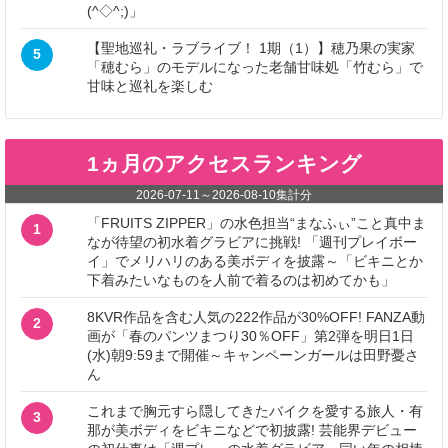
(^◇^;)」
【聖地巡礼・ラブライブ！ 1期（1）】穂乃果の実家
5
「穂むら」のモデルになった老舗甘味処「竹むら」で
甘味と巡礼を楽しむ
1ヵ月のアクセスランキング
2026-07-11
～
2026-08-10
集計分
「FRUITS ZIPPER」の水色担当“まなふぃ”こと真中ま
1
なが待望の初水着グラビアに挑戦! 「週刊プレイボー
イ」でメリハリのある美ボディを披露～「ビキニとか
下着みたいなものを人前で着るのは初めてかも」
8KVR作品を含む人気の222作品が30%OFF! FANZA動
2
画が「春のパンツまつり30％OFF」第2弾を明日1日
(水)朝9:59まで開催～キャンペーンガールは田野憂さ
ん
これまで胸元すら隠してきたバイクを愛する旅人・有
3
那が美ボディをビキニなどで初披露! 芸能界デビュー