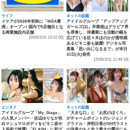
ライフ
ネットの話題
イケアが2026年初秋に「IKEA豊
アイドルグループ「アップアップ
洲」オープン! 国内で5店舗目とな
ガールズ(2)」卒業後はグラビア界
る商業施設内店舗
を席巻し、俳優業にも活動の幅を
[2026/3/31 23:42:00]
広げている佐々木ほのかが透明感
あるビキニ姿も披露! デジタル写
真集「思い出になるまで」が本日
31日(火)発売
[2026/3/31 22:49:18]
エンタメ
ネットの話題
アイドルグループ「My_Stage」
「大きな口」と「お尻のほくろ」
の人気メンバー・浜辺ゆりなが色
がチャームポイントのレジェンド
白マシュマロボディをビキニ姿や
グラドル・岸明日香が30代ラスト
入浴姿で披露! 「FLASH」に初グ
の決意のもと史上最大の露出にも