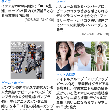
ライフ
フード
イケアが2026年初秋に「IKEA豊
ボリューム感あるハンバーグに、
洲」オープン! 国内で5店舗目とな
ビーフのコクや旨みを感じられる
る商業施設内店舗
デミグラスソースをかけた! ファ
[2026/3/31 23:42:00]
ミリーマートが「コク深い濃厚デ
ミソースの鉄板焼ハンバーグ」を
発売
[2026/3/31 23:40:28]
ネットの話題
アイドルグループ「アップアップ
ゲーム・ホビー
ガールズ(2)」卒業後はグラビア界
ガンプラ45周年記念で歴代ガンダ
を席巻し、俳優業にも活動の幅を
ム大集結! ホビージャパンが「ガ
広げている佐々木ほのかが透明感
ンプラカタログ特別編 ガンプラ
あるビキニ姿も披露! デジタル写
45th 歴代アニメのガンダム集
真集「思い出になるまで」が本日
結!」を本日31日(火)発売～ガンプ
31日(火)発売