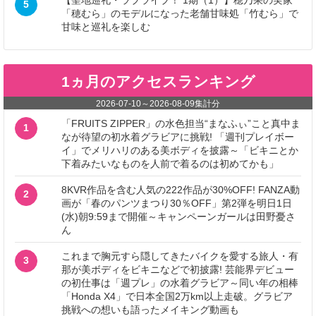
【聖地巡礼・ラブライブ！ 1期（1）】穂乃果の実家
5
「穂むら」のモデルになった老舗甘味処「竹むら」で
甘味と巡礼を楽しむ
1ヵ月のアクセスランキング
2026-07-10
～
2026-08-09
集計分
「FRUITS ZIPPER」の水色担当“まなふぃ”こと真中ま
1
なが待望の初水着グラビアに挑戦! 「週刊プレイボー
イ」でメリハリのある美ボディを披露～「ビキニとか
下着みたいなものを人前で着るのは初めてかも」
8KVR作品を含む人気の222作品が30%OFF! FANZA動
2
画が「春のパンツまつり30％OFF」第2弾を明日1日
(水)朝9:59まで開催～キャンペーンガールは田野憂さ
ん
これまで胸元すら隠してきたバイクを愛する旅人・有
3
那が美ボディをビキニなどで初披露! 芸能界デビュー
の初仕事は「週プレ」の水着グラビア～同い年の相棒
「Honda X4」で日本全国2万km以上走破。グラビア
挑戦への想いも語ったメイキング動画も