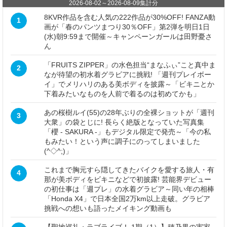
2026-08-02
～
2026-08-09
集計分
8KVR作品を含む人気の222作品が30%OFF! FANZA動
1
画が「春のパンツまつり30％OFF」第2弾を明日1日
(水)朝9:59まで開催～キャンペーンガールは田野憂さ
ん
「FRUITS ZIPPER」の水色担当“まなふぃ”こと真中ま
2
なが待望の初水着グラビアに挑戦! 「週刊プレイボー
イ」でメリハリのある美ボディを披露～「ビキニとか
下着みたいなものを人前で着るのは初めてかも」
あの桜樹ルイ(55)の28年ぶりの全裸ショットが「週刊
3
大衆」の袋とじに! 長らく絶版となっていた写真集
「櫻 - SAKURA -」もデジタル限定で発売～「今の私
もみたい！という声に調子にのってしまいました
(^◇^;)」
これまで胸元すら隠してきたバイクを愛する旅人・有
4
那が美ボディをビキニなどで初披露! 芸能界デビュー
の初仕事は「週プレ」の水着グラビア～同い年の相棒
「Honda X4」で日本全国2万km以上走破。グラビア
挑戦への想いも語ったメイキング動画も