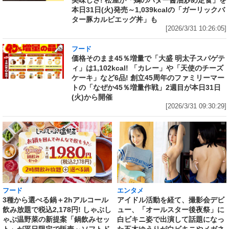
美味しさ! 松屋が「鶏のバター醤油炒め定食」を
本日31日(火)発売～1,039kcalの「ガーリックバ
ター豚カルビエッグ丼」も
[2026/3/31 10:26:05]
フード
価格そのまま45％増量で「大盛 明太子スパゲテ
ィ」は1,102kcal! 「カレー」や「天使のチーズ
ケーキ」など6品! 創立45周年のファミリーマー
トの「なぜか45％増量作戦」2週目が本日31日
(火)から開催
[2026/3/31 09:30:29]
フード
エンタメ
3種から選べる鍋＋2hアルコール
アイドル活動を経て、撮影会デビ
飲み放題で税込2,178円! しゃぶし
ュー、「オールスター後夜祭」に
ゃぶ温野菜の新提案「鍋飲みセッ
白ビキニ姿で出演して話題になっ