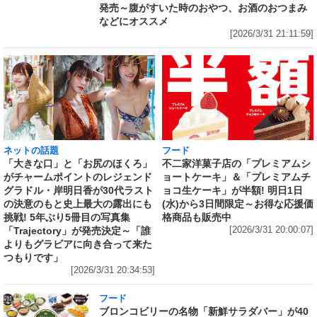
発売～腹がすいた時のおやつ、お酒のおつまみ
などにオススメ
[2026/3/31 21:11:59]
ネットの話題
フード
「大きな口」と「お尻のほくろ」
不二家洋菓子店の「プレミアムシ
がチャームポイントのレジェンド
ョートケーキ」＆「プレミアムチ
グラドル・岸明日香が30代ラスト
ョコ生ケーキ」が半額! 明日1日
の決意のもと史上最大の露出にも
(水)から3日間限定～お得な応援価
挑戦! 5年ぶり5冊目の写真集
格商品も販売中
「Trajectory」が発売決定～「誰
[2026/3/31 20:00:07]
よりもグラビアに向き合って来た
つもりです」
[2026/3/31 20:34:53]
フード
ブロンコビリーの名物「新鮮サラダバー」が40