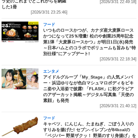
ラ史のこれまでとこれからを網羅
[2026/3/31 22:49:18]
した1冊
[2026/3/31 23:25:46]
フード
いつものロースかつが、カナダ産大麦豚ロース
かつになって25％増量! 松のや創業25周年記念
第1弾「大麦豚ロースかつ」が明日1日(水)発売
～日本ハムとのコラボでボリュームも旨みも“特
別仕様”にアップデート!
[2026/3/31 22:18:34]
エンタメ
アイドルグループ「My_Stage」の人気メンバ
ー・浜辺ゆりなが色白マシュマロボディをビキ
ニ姿や入浴姿で披露! 「FLASH」に初グラビア
のアザーカット掲載～デジタル写真集「天使の
素顔」も発売
[2026/3/31 21:40:12]
フード
キャベツ、にんじん、たまねぎ、ごぼう入りの
すりみを揚げた! セブン‐イレブンが84kcalの
「ベジバー 野菜ザクッ！ 野菜のすり身揚げ」を