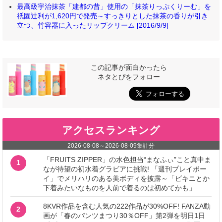
最高級宇治抹茶「建都の昔」使用の「抹茶りっぷくりーむ」を
祇園辻利が1,620円で発売～すっきりとした抹茶の香りが引き
立つ、竹容器に入ったリップクリーム [2016/9/9]
この記事が面白かったら
ネタとぴをフォロー
アクセスランキング
2026-08-08
～
2026-08-09
集計分
「FRUITS ZIPPER」の水色担当“まなふぃ”こと真中ま
1
なが待望の初水着グラビアに挑戦! 「週刊プレイボー
イ」でメリハリのある美ボディを披露～「ビキニとか
下着みたいなものを人前で着るのは初めてかも」
8KVR作品を含む人気の222作品が30%OFF! FANZA動
2
画が「春のパンツまつり30％OFF」第2弾を明日1日