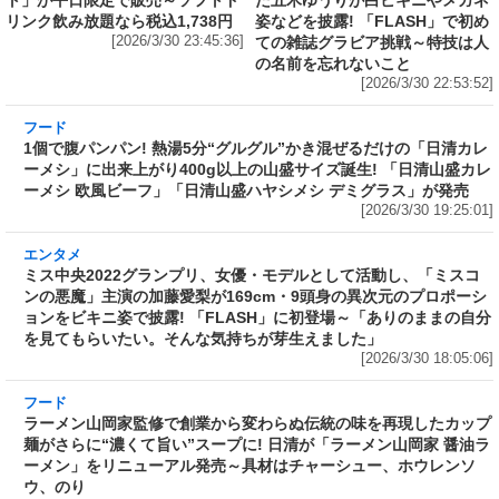
ト」が平日限定で販売～ソフトド
た五木ゆうりが白ビキニやメガネ
リンク飲み放題なら税込1,738円
姿などを披露! 「FLASH」で初め
[2026/3/30 23:45:36]
ての雑誌グラビア挑戦～特技は人
の名前を忘れないこと
[2026/3/30 22:53:52]
フード
1個で腹パンパン! 熱湯5分“グルグル”かき混ぜ
るだけの「日清カレーメシ」に出来上がり400g
以上の山盛サイズ誕生! 「日清山盛カレーメシ
欧風ビーフ」「日清山盛ハヤシメシ デミグラ
ス」が発売
[2026/3/30 19:25:01]
エンタメ
ミス中央2022グランプリ、女優・モデルとして
活動し、「ミスコンの悪魔」主演の加藤愛梨が
169cm・9頭身の異次元のプロポーションをビ
キニ姿で披露! 「FLASH」に初登場～「ありの
ままの自分を見てもらいたい。そんな気持ちが
芽生えました」
[2026/3/30 18:05:06]
フード