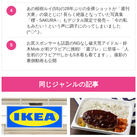
あの桜樹ルイ(55)の28年ぶりの全裸ショットが「週刊
4
大衆」の袋とじに! 長らく絶版となっていた写真集
「櫻 - SAKURA -」もデジタル限定で発売～「今の私
もみたい！という声に調子にのってしまいました
(^◇^;)」
お尻スポンサーも話題のNGなし破天荒アイドル・鈴
5
木Mob.が初グラビアに挑戦! 「週プレ」に登場～「人
生初のグラビア!!!しかも5水着も着てます」。撮影の
裏側動画も公開
同じジャンルの記事