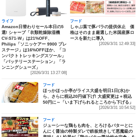
ライフ
フード
Amazon日替わりセール本日の5
しゃぶ葉で豚バラの提供休止 価
選! シャープ「衣類乾燥除湿機
格はそのまま厳選した米国産豚ロ
CV-S71-W」は21%OFF、
ースを新たに導入
Philips「ソニッケアー 9900 プレ
[2026/3/31 12:49:33]
ステージ」は16%OFFほか、「コ
ンパクトトレッキングスツール」
「バッテリーステーション」「ラ
ンニングシューズ」
[2026/3/31 13:27:08]
フード
ほっかほっか亭がライス大盛を明日1日(水)か
ら、さらに税込20円値下げ! 大盛変更は＋税込
50円に～「いま下げられるところから下げる」
[2026/3/31 10:54:52]
フード
ジューシーな鶏もも肉を、とろけるバターとに
んにく醤油の特製ダレで鉄板焼きして悪魔級の