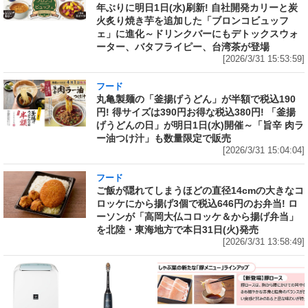
年ぶりに明日1日(水)刷新! 自社開発カリーと炭
火炙り焼き芋を追加した「ブロンコビュッフ
ェ」に進化～ドリンクバーにもデトックスウォ
ーター、バタフライピー、台湾茶が登場
[2026/3/31 15:53:59]
フード
丸亀製麺の「釜揚げうどん」が半額で税込190
円! 得サイズは390円お得な税込380円! 「釜揚
げうどんの日」が明日1日(水)開催～「旨辛 肉ラ
ー油つけ汁」も数量限定で販売
[2026/3/31 15:04:04]
フード
ご飯が隠れてしまうほどの直径14cmの大きなコ
ロッケにから揚げ3個で税込646円のお弁当! ロ
ーソンが「高岡大仏コロッケ＆から揚げ弁当」
を北陸・東海地方で本日31日(火)発売
[2026/3/31 13:58:49]