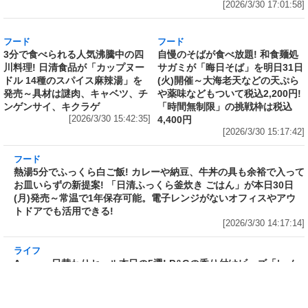
ラーメン山岡家監修で創業から変わらぬ伝統の
味を再現したカップ麺がさらに“濃くて旨い”ス
ープに! 日清が「ラーメン山岡家 醤油ラーメ
ン」をリニューアル発売～具材はチャーシュ
ー、ホウレンソウ、のり
[2026/3/30 17:01:58]
フード
フード
3分で食べられる人気沸騰中の四
自慢のそばが食べ放題! 和食麺処
川料理! 日清食品が「カップヌー
サガミが「晦日そば」を明日31日
ドル 14種のスパイス麻辣湯」を
(火)開催～大海老天などの天ぷら
発売～具材は謎肉、キャベツ、チ
や薬味などもついて税込2,200円!
ンゲンサイ、キクラゲ
「時間無制限」の挑戦枠は税込
[2026/3/30 15:42:35]
4,400円
[2026/3/30 15:17:42]
フード