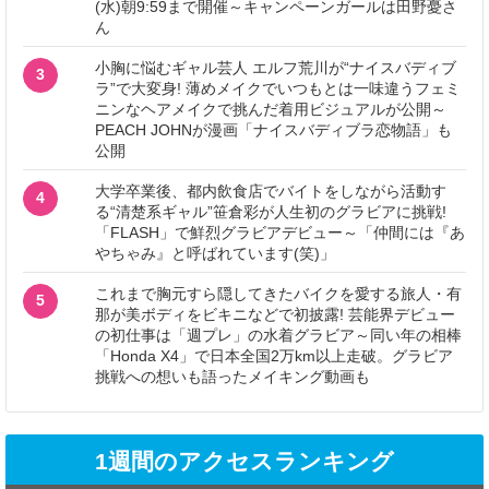
(水)朝9:59まで開催～キャンペーンガールは田野憂さ
ん
小胸に悩むギャル芸人 エルフ荒川が“ナイスバディブ
3
ラ”で大変身! 薄めメイクでいつもとは一味違うフェミ
ニンなヘアメイクで挑んだ着用ビジュアルが公開～
PEACH JOHNが漫画「ナイスバディブラ恋物語」も
公開
大学卒業後、都内飲食店でバイトをしながら活動す
4
る“清楚系ギャル”笹倉彩が人生初のグラビアに挑戦!
「FLASH」で鮮烈グラビアデビュー～「仲間には『あ
やちゃみ』と呼ばれています(笑)」
これまで胸元すら隠してきたバイクを愛する旅人・有
5
那が美ボディをビキニなどで初披露! 芸能界デビュー
の初仕事は「週プレ」の水着グラビア～同い年の相棒
「Honda X4」で日本全国2万km以上走破。グラビア
挑戦への想いも語ったメイキング動画も
1週間のアクセスランキング