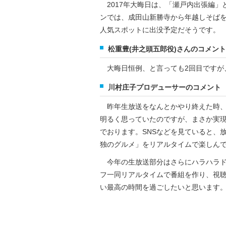
2017年大晦日は、「瀬戸内出張編」
ンでは、成田山新勝寺から年越しそばを“
人気スポットに出没予定だそうです。
松重豊(井之頭五郎役)さんのコメント
大晦日恒例、と言っても2回目ですが
川村庄子プロデューサーのコメント
昨年生放送をなんとかやり終えた時、
明るく思っていたのですが、まさか実
でおります。SNSなどを見ていると、
独のグルメ」をリアルタイムで楽しん
今年の生放送部分はさらにハラハラド
フ一同リアルタイムで番組を作り、視
い最高の時間を過ごしたいと思います