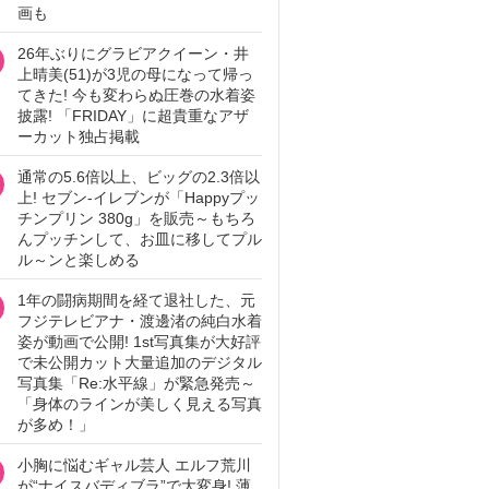
画も
26年ぶりにグラビアクイーン・井
上晴美(51)が3児の母になって帰っ
てきた! 今も変わらぬ圧巻の水着姿
披露! 「FRIDAY」に超貴重なアザ
ーカット独占掲載
通常の5.6倍以上、ビッグの2.3倍以
上! セブン‐イレブンが「Happyプッ
チンプリン 380g」を販売～もちろ
んプッチンして、お皿に移してプル
ル～ンと楽しめる
1年の闘病期間を経て退社した、元
フジテレビアナ・渡邊渚の純白水着
姿が動画で公開! 1st写真集が大好評
で未公開カット大量追加のデジタル
写真集「Re:水平線」が緊急発売～
「身体のラインが美しく見える写真
が多め！」
小胸に悩むギャル芸人 エルフ荒川
が“ナイスバディブラ”で大変身! 薄