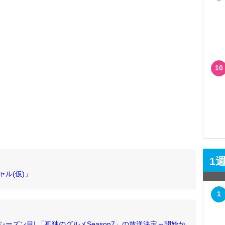
10
1
ャル(仮)」
1
ーズン目! 「孤独のグルメSeason7」の放送決定～開始か