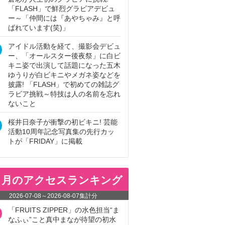
「FLASH」で鮮烈グラビアデビュ
ー～「仲間には『あやちゃみ』と呼
ばれています(笑)」
アイドル活動を経て、撮影会デビュ
ー、「オールスター後夜祭」に白ビ
キニ姿で出演して話題になった五木
ゆうりが白ビキニやメガネ姿などを
披露! 「FLASH」で初めての雑誌グ
ラビア挑戦～特技は人の名前を忘れ
ないこと
桜井日奈子が衝撃の初ビキニ! 芸能
活動10周年記念写真集の先行カッ
トが「FRIDAY」に掲載
ヵ月のアクセスランキング
2026-07-08
～
2026-08-07
集計分
「FRUITS ZIPPER」の水色担当“ま
なふぃ”こと真中まなが待望の初水