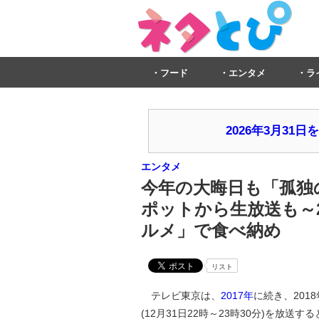
フード
エンタメ
ラ
2026年3月3
エンタメ
今年の大晦日も「孤独
ポットから生放送も～
ルメ」で食べ納め
リスト
テレビ東京は、
2017年
に続き、201
(12月31日22時～23時30分)を放