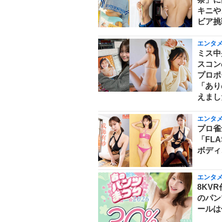
キニや
ビア挑
エンタ
ミス中
スコン
プロポ
「あり
えまし
エンタ
プロ雀
「FL
ボディ
エンタ
8KV
のパン
ールは