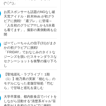
(^◇^;)」
お尻スポンサーも話題のNGなし破
天荒アイドル・鈴木Mob.が初グラ
ビアに挑戦! 「週プレ」に登場～
「人生初のグラビア!!!しかも5水着
も着てます」。撮影の裏側動画も公
開
ぱーてぃーちゃんの信子(31)がまさ
かの初グラビアに挑戦!
「FRIDAY」でおなじみのタイトな
ジーンズを脱いだスキャンダラスな
セクシーショットを衝撃の撮り下ろ
し
【聖地巡礼・ラブライブ！ 1期
（1）】穂乃果の実家「穂むら」の
モデルになった老舗甘味処「竹む
ら」で甘味と巡礼を楽しむ
大学卒業後、都内飲食店でバイトを
しながら活動する“清楚系ギャル”笹
倉彩が人生初のグラビアに挑戦!