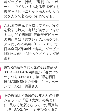
着グラビアに挑戦! 「週刊プレイボ
ーイ」でメリハリのある美ボディを
披露～「ビキニとか下着みたいなも
のを人前で着るのは初めてかも」
これまで胸元すら隠してきたバイク
を愛する旅人・有那が美ボディをビ
キニなどで初披露! 芸能界デビュー
の初仕事は「週プレ」の水着グラビ
ア～同い年の相棒「Honda X4」で
日本全国2万km以上走破。グラビア
挑戦への想いも語ったメイキング動
画も
8KVR作品を含む人気の222作品が
30%OFF! FANZA動画が「春のパン
ツまつり30％OFF」第2弾を明日1
日(水)朝9:59まで開催～キャンペー
ンガールは田野憂さん
あの桜樹ルイ(55)の28年ぶりの全裸
ショットが「週刊大衆」の袋とじ
に! 長らく絶版となっていた写真集
「櫻 - SAKURA -」もデジタル限定