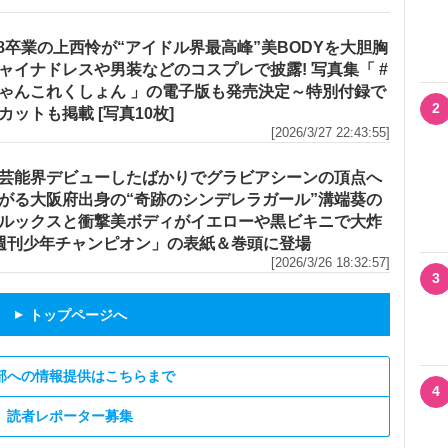
メ
48卒業の上西怜が“アイドル界最高峰”美BODYを大胆胸
ャイナドレスや男装などのコスプレで披露! 写真集「 #
ゃんこれくしょん 」の電子版も発売決定～特別付録で
2
カットも掲載 [写真10枚]
[2026/3/27 22:43:55]
メ
芸能界デビューしたばかりでグラビアシーンの頂点へ
がる大阪府出身の“奇跡のシンデレラガール”溝端葵の
ルックスと衝撃美ボディがイエローや黒ビキニで大炸
「週刊少年チャンピオン」の表紙＆巻頭に登場
[2026/3/26 18:32:57]
3
トップページへ
▲
部への情報提供はこちらまで
4
読者レポーター募集