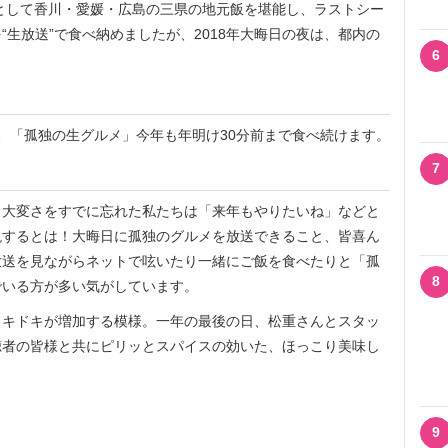
として香川・愛媛・広島の三県の地元飯を堪能し、ラストシー
生放送”で食べ納めましたが、2018年大晦日の夜は、都内の
6
、「孤独の生グルメ」今年も年明け30分前まで食べ続けます。
7
大変さをすでに忘れた私たちは「来年もやりたいね」などと
現するとは！大晦日に孤独のグルメを放送できること、皆喜ん
放送を見ながらネットで呟いたり一緒にご飯を食べたりと「孤
8
でいる方が多い気がしています。
キドキが増加する模様。一年の最後の日、松重さんとスタッ
聴者の皆様と共にピリッとスパイスの効いた、ほっこり美味し
。
9