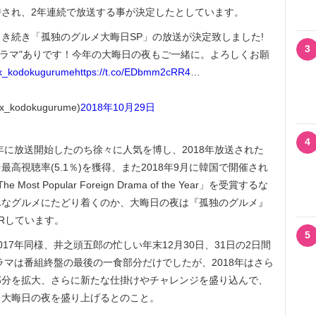
され、2年連続で放送する事が決定したとしています。
き続き「孤独のグルメ大晦日SP」の放送が決定致しました!
3
生ドラマ"ありです！今年の大晦日の夜もご一緒に。よろしくお願
x_kodokugurume
https://t.co/EDbmm2cRR4
…
odokugurume)
2018年10月29日
4
年に放送開始したのち徐々に人気を博し、2018年放送された
最高視聴率(5.1％)を獲得、また2018年9月に韓国で開催され
e Most Popular Foreign Drama of the Year」を受賞するな
んなグルメにたどり着くのか、大晦日の夜は『孤独のグルメ』
Rしています。
5
017年同様、井之頭五郎の忙しい年末12月30日、31日の2日間
ラマは番組終盤の最後の一食部分だけでしたが、2018年はさら
部分を拡大、さらに新たな仕掛けやチャレンジを盛り込んで、
、大晦日の夜を盛り上げるとのこと。