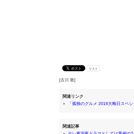
リスト
[古川 敦]
関連リンク
「孤独のグルメ 2018大晦日スペシ
関連記事
テレ東深夜ドラマとしては異例の7シ