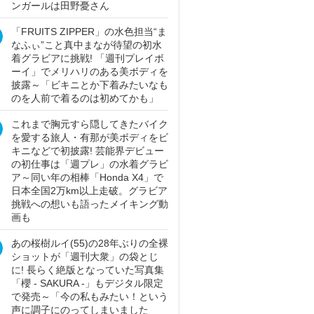
ンガールは田野憂さん
「FRUITS ZIPPER」の水色担当“ま
なふぃ”こと真中まなが待望の初水
着グラビアに挑戦! 「週刊プレイボ
ーイ」でメリハリのある美ボディを
披露～「ビキニとか下着みたいなも
のを人前で着るのは初めてかも」
これまで胸元すら隠してきたバイク
を愛する旅人・有那が美ボディをビ
キニなどで初披露! 芸能界デビュー
の初仕事は「週プレ」の水着グラビ
ア～同い年の相棒「Honda X4」で
日本全国2万km以上走破。グラビア
挑戦への想いも語ったメイキング動
画も
あの桜樹ルイ(55)の28年ぶりの全裸
ショットが「週刊大衆」の袋とじ
に! 長らく絶版となっていた写真集
「櫻 - SAKURA -」もデジタル限定
で発売～「今の私もみたい！という
声に調子にのってしまいました