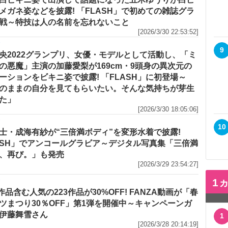
メガネ姿などを披露! 「FLASH」で初めての雑誌グラ
戦～特技は人の名前を忘れないこと
[2026/3/30 22:53:52]
メ
9
央2022グランプリ、女優・モデルとして活動し、「ミ
の悪魔」主演の加藤愛梨が169cm・9頭身の異次元の
ーションをビキニ姿で披露! 「FLASH」に初登場～
のままの自分を見てもらいたい。そんな気持ちが芽生
た」
[2026/3/30 18:05:06]
メ
10
士・成海有紗が“三倍満ボディ”を変形水着で披露!
ASH」でアンコールグラビア～デジタル写真集「三倍満
、再び。」も発売
[2026/3/29 23:54:27]
1
メ
R作品含む人気の223作品が30%OFF! FANZA動画が「春
ツまつり30％OFF」第1弾を開催中～キャンペーンガ
伊藤舞雪さん
1
[2026/3/28 20:14:19]