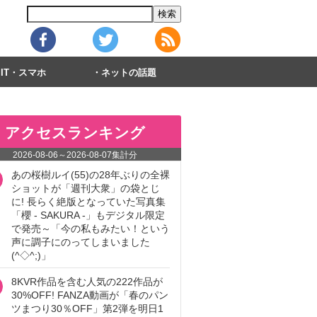
IT・スマホ
ネットの話題
アクセスランキング
2026-08-06
～
2026-08-07
集計分
あの桜樹ルイ(55)の28年ぶりの全裸
ショットが「週刊大衆」の袋とじ
に! 長らく絶版となっていた写真集
「櫻 - SAKURA -」もデジタル限定
で発売～「今の私もみたい！という
声に調子にのってしまいました
(^◇^;)」
8KVR作品を含む人気の222作品が
30%OFF! FANZA動画が「春のパン
ツまつり30％OFF」第2弾を明日1