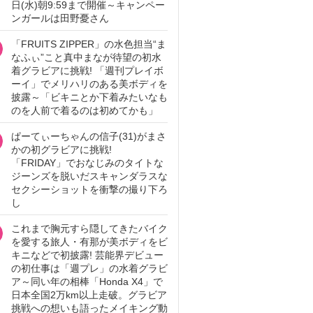
日(水)朝9:59まで開催～キャンペー
ンガールは田野憂さん
「FRUITS ZIPPER」の水色担当“ま
なふぃ”こと真中まなが待望の初水
着グラビアに挑戦! 「週刊プレイボ
ーイ」でメリハリのある美ボディを
披露～「ビキニとか下着みたいなも
のを人前で着るのは初めてかも」
ぱーてぃーちゃんの信子(31)がまさ
かの初グラビアに挑戦!
「FRIDAY」でおなじみのタイトな
ジーンズを脱いだスキャンダラスな
セクシーショットを衝撃の撮り下ろ
し
これまで胸元すら隠してきたバイク
を愛する旅人・有那が美ボディをビ
キニなどで初披露! 芸能界デビュー
の初仕事は「週プレ」の水着グラビ
ア～同い年の相棒「Honda X4」で
日本全国2万km以上走破。グラビア
挑戦への想いも語ったメイキング動