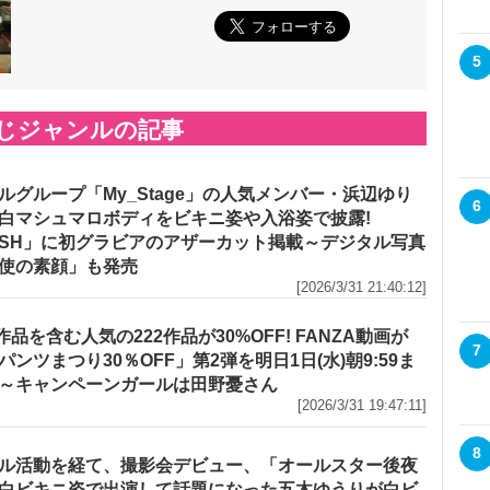
5
じジャンルの記事
メ
ルグループ「My_Stage」の人気メンバー・浜辺ゆり
6
白マシュマロボディをビキニ姿や入浴姿で披露!
ASH」に初グラビアのアザーカット掲載～デジタル写真
使の素顔」も発売
[2026/3/31 21:40:12]
メ
作品を含む人気の222作品が30%OFF! FANZA動画が
7
パンツまつり30％OFF」第2弾を明日1日(水)朝9:59ま
～キャンペーンガールは田野憂さん
[2026/3/31 19:47:11]
メ
8
ル活動を経て、撮影会デビュー、「オールスター後夜
白ビキニ姿で出演して話題になった五木ゆうりが白ビ