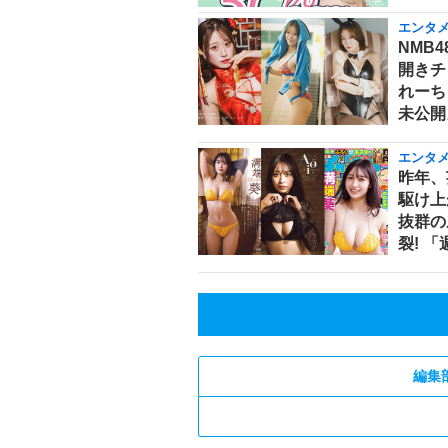
エンタ
NMB
開きチ
れーち
未公開
エンタ
昨年、
駆け上
抜群の
裂! 
編集