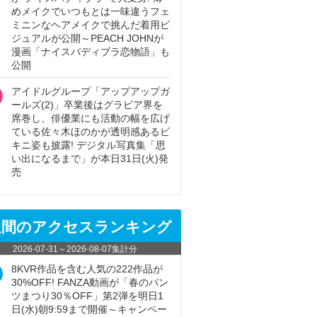
めメイクでいつもとは一味違うフェ
ミニンなヘアメイクで挑んだ着用ビ
ジュアルが公開～PEACH JOHNが
漫画「ナイスバディブラ恋物語」も
公開
アイドルグループ「アップアップガ
ールズ(2)」卒業後はグラビア界を
席巻し、俳優業にも活動の幅を広げ
ている佐々木ほのかが透明感あるビ
キニ姿も披露! デジタル写真集「思
い出になるまで」が本日31日(火)発
売
週間のアクセスランキング
2026-07-31
～
2026-08-07
集計分
8KVR作品を含む人気の222作品が
30%OFF! FANZA動画が「春のパン
ツまつり30％OFF」第2弾を明日1
日(水)朝9:59まで開催～キャンペー