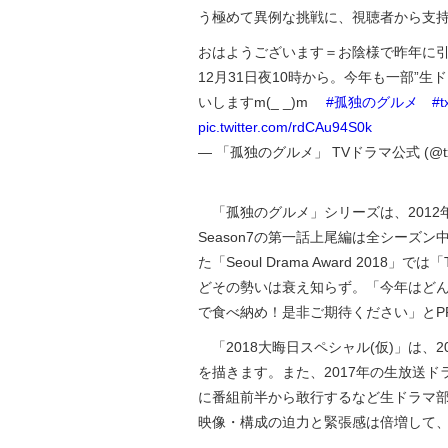
う極めて異例な挑戦に、視聴者から支持
おはようございます＝お陰様で昨年に引
12月31日夜10時から。今年も一部”
いしますm(_ _)m
#孤独のグルメ
#t
pic.twitter.com/rdCAu94S0k
— 「孤独のグルメ」 TVドラマ公式 (@tx_k
「孤独のグルメ」シリーズは、2012
Season7の第一話上尾編は全シーズン中
た「Seoul Drama Award 2018」では「Th
どその勢いは衰え知らず。「今年はど
で食べ納め！是非ご期待ください」とP
「2018大晦日スペシャル(仮)」は、2
を描きます。また、2017年の生放送ド
に番組前半から敢行するなど生ドラマ
映像・構成の迫力と緊張感は倍増して