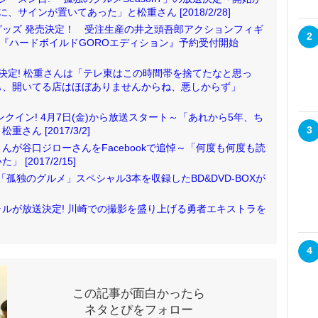
サインが置いてあった」と松重さん [2018/2/28]
ッズ 発売決定！ 受注生産の井之頭吾郎アクションフィギ
2
ver.『ハードボイルドGOROエディション』予約受付開始
送決定! 松重さんは「テレ東はこの時間帯を捨てたなと思っ
も、開いてる店はほぼありませんからね、悪しからず」
ランクイン! 4月7日(金)から放送スタート～「あれから5年、ち
3
ん [2017/3/2]
が谷口ジローさんをFacebookで追悼～「何度も何度も読
2017/2/15]
「孤独のグルメ」スペシャル3本を収録したBD&DVD-BOXが
ルが放送決定! 川崎での撮影を盛り上げる勇者エキストラを
4
この記事が面白かったら
ネタとぴをフォロー