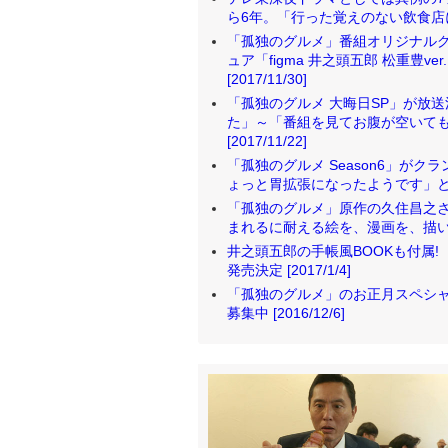
ら6年。「行った覚えのない飲食店に、
「孤独のグルメ」番組オリジナルグ
ュア「figma 井之頭五郎 松重豊
[2017/11/30]
「孤独のグルメ 大晦日SP」が放
た」～「番組を見てお腹が空いて
[2017/11/22]
「孤独のグルメ Season6」がク
ょっと胃拡張になったようです」と松重さ
「孤独のグルメ」原作の久住昌之さん
まれるに耐える絵を、漫画を、描いた」 [
井之頭五郎の手帳風BOOKも付属! 
発売決定 [2017/1/4]
「孤独のグルメ」のお正月スペシャ
募集中 [2016/12/6]