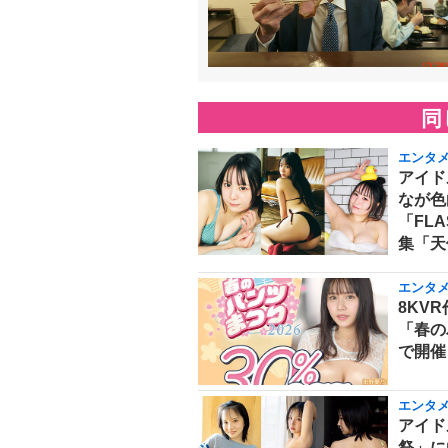
同
エンタ
アイド
なが色
「FL
集「天
エンタ
8KVR
「春の
で開催
エンタ
アイド
祭」に