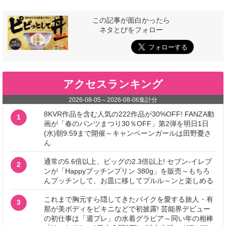
この記事が面白かったら
ネタとぴをフォロー
アクセスランキング
2026-08-05
～
2026-08-06
集計分
8KVR作品を含む人気の222作品が30%OFF! FANZA動
1
画が「春のパンツまつり30％OFF」第2弾を明日1日
(水)朝9:59まで開催～キャンペーンガールは田野憂さ
ん
通常の5.6倍以上、ビッグの2.3倍以上! セブン‐イレブ
2
ンが「Happyプッチンプリン 380g」を販売～もちろ
んプッチンして、お皿に移してプルル～ンと楽しめる
これまで胸元すら隠してきたバイクを愛する旅人・有
3
那が美ボディをビキニなどで初披露! 芸能界デビュー
の初仕事は「週プレ」の水着グラビア～同い年の相棒