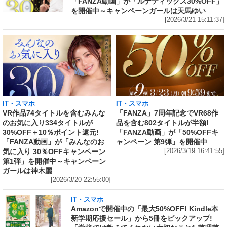
「FANZA動画」が「ルナティックス30%OFF」
を開催中～キャンペーンガールは天馬ゆい
[2026/3/21 15:11:37]
IT・スマホ
IT・スマホ
VR作品74タイトルを含むみんな
「FANZA」7周年記念でVR68作
のお気に入り334タイトルが
品を含む802タイトルが半額!
30%OFF＋10％ポイント還元!
「FANZA動画」が「50%OFFキ
「FANZA動画」が「みんなのお
ャンペーン 第9弾」を開催中
気に入り 30％OFFキャンペーン
[2026/3/19 16:41:55]
第1弾」を開催中～キャンペーン
ガールは神木麗
[2026/3/20 22:55:00]
IT・スマホ
Amazonで開催中の「最大50%OFF! Kindle本
新学期応援セール」から5冊をピックアップ!