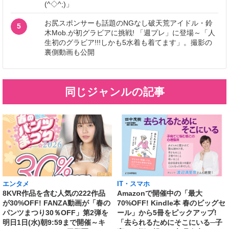
(^◇^;)」
お尻スポンサーも話題のNGなし破天荒アイドル・鈴
5
木Mob.が初グラビアに挑戦! 「週プレ」に登場～「人
生初のグラビア!!!しかも5水着も着てます」。撮影の
裏側動画も公開
同じジャンルの記事
エンタメ
IT・スマホ
8KVR作品を含む人気の222作品
Amazonで開催中の「最大
が30%OFF! FANZA動画が「春の
70%OFF! Kindle本 春のビッグセ
パンツまつり30％OFF」第2弾を
ール」から5冊をピックアップ!
明日1日(水)朝9:59まで開催～キ
「去られるためにそこにいる─子