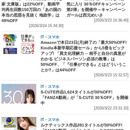
家 文庫版」は22%OFF、動画平
気に入り 30％OFFキャンペーン
均再生回数150万回の「あの国の
第2弾」を開催中～キャンペーン
本当の思惑を見抜く 地政学」は
ガールは西元めいさ
49%OFF
[2026/3/23 16:36:40]
[2026/3/24 15:34:30]
IT・スマホ
Amazonで本日23日(月)終了の「最大50%OFF!
Kindle本新学期応援セール」から5冊をピック
アップ! 「異文化理解力 ─ 相手と自分の真意が
わかる ビジネスパーソン必須の教養」は
50%OFF、「『仕事ができる』とはどういうこ
とか?」は44%OFF
[2026/3/23 15:32:57]
IT・スマホ
S-CUTE作品1,624タイトルが30%OFF!
「FANZA動画」が「S-CUTE 30％OFF」を開催
中
[2026/3/22 23:31:10]
IT・スマホ
ルナティックス作品391タイトルが30%OFF!