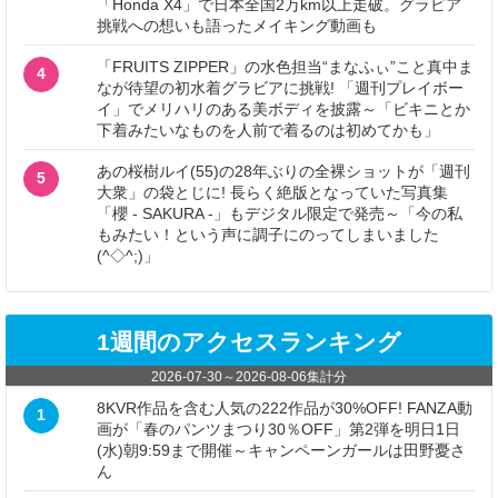
「Honda X4」で日本全国2万km以上走破。グラビア
挑戦への想いも語ったメイキング動画も
「FRUITS ZIPPER」の水色担当“まなふぃ”こと真中ま
4
なが待望の初水着グラビアに挑戦! 「週刊プレイボー
イ」でメリハリのある美ボディを披露～「ビキニとか
下着みたいなものを人前で着るのは初めてかも」
あの桜樹ルイ(55)の28年ぶりの全裸ショットが「週刊
5
大衆」の袋とじに! 長らく絶版となっていた写真集
「櫻 - SAKURA -」もデジタル限定で発売～「今の私
もみたい！という声に調子にのってしまいました
(^◇^;)」
1週間のアクセスランキング
2026-07-30
～
2026-08-06
集計分
8KVR作品を含む人気の222作品が30%OFF! FANZA動
1
画が「春のパンツまつり30％OFF」第2弾を明日1日
(水)朝9:59まで開催～キャンペーンガールは田野憂さ
ん