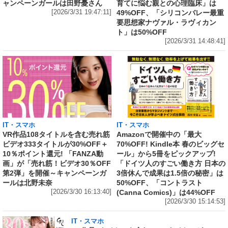
ャンペーンガールは田野憂さん
育てに悩む親との心理臨床」は
[2026/3/31 19:47:11]
49%OFF、「シリコンバレー最重
要思想家ナヴァル・ラヴィカン
ト」は50%OFF
[2026/3/31 14:48:41]
IT・スマホ
IT・スマホ
VR作品108タイトルを含む売れ筋
Amazonで開催中の「最大
ビデオ333タイトルが30%OFF＋
70%OFF! Kindle本 春のビッグセ
10％ポイント還元! 「FANZA動
ール」から5冊をピックアップ!
画」が「売れ筋！ビデオ30％OFF
「ドイツ人のすごい働き方 日本の
第2弾」を開催～キャンペーンガ
3倍休んで成果は1.5倍の秘密」は
ールは北野未奈
50%OFF、「コントラスト
[2026/3/30 16:13:40]
(Canna Comics)」は44%OFF
[2026/3/30 15:14:53]
IT・スマホ