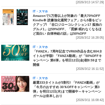
[2026/3/13 14:57:29]
IT・スマホ
Amazonで1万冊以上が対象の「最大70%OFF
Kindle本 読書強化週間フェア」から5冊をピッ
クアップ! 「谷口ジローコレクション17 孤独の
グルメ1」は59%OFF、「図解 眠れなくなるほ
ど面白い 自律神経の話」は50%OFF
[2026/3/12 16:28:05]
IT・スマホ
「FANZA」7周年記念でVR69作品を含む804タ
イトルが半額! 「FANZA動画」が「50%OFFキ
ャンペーン 第6弾」を明日12日(金)朝9:59まで
開催
[2026/3/12 16:11:52]
IT・スマホ
厳選333タイトルが3割引! 「FANZA動画」が
「今月のおすすめ 30％OFFキャンペーン 第3
弾」を明日12日(木)まで開催中～キャンペーン
ガールは依本しおり
[2026/3/11 16:08:42]