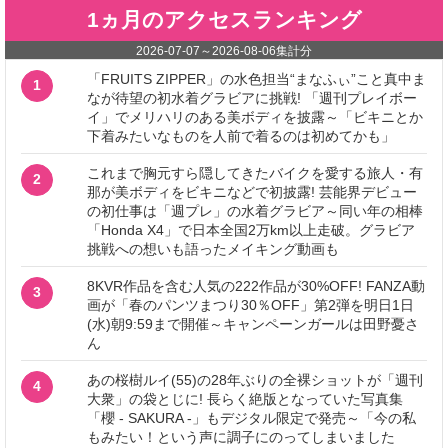
1ヵ月のアクセスランキング
2026-07-07
～
2026-08-06
集計分
「FRUITS ZIPPER」の水色担当“まなふぃ”こと真中ま
1
なが待望の初水着グラビアに挑戦! 「週刊プレイボー
イ」でメリハリのある美ボディを披露～「ビキニとか
下着みたいなものを人前で着るのは初めてかも」
これまで胸元すら隠してきたバイクを愛する旅人・有
2
那が美ボディをビキニなどで初披露! 芸能界デビュー
の初仕事は「週プレ」の水着グラビア～同い年の相棒
「Honda X4」で日本全国2万km以上走破。グラビア
挑戦への想いも語ったメイキング動画も
8KVR作品を含む人気の222作品が30%OFF! FANZA動
3
画が「春のパンツまつり30％OFF」第2弾を明日1日
(水)朝9:59まで開催～キャンペーンガールは田野憂さ
ん
あの桜樹ルイ(55)の28年ぶりの全裸ショットが「週刊
4
大衆」の袋とじに! 長らく絶版となっていた写真集
「櫻 - SAKURA -」もデジタル限定で発売～「今の私
もみたい！という声に調子にのってしまいました