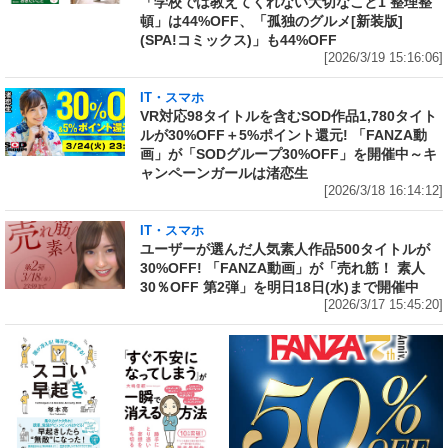
「学校では教えてくれない大切なこと1 整理整
頓」は44%OFF、「孤独のグルメ[新装版]
(SPA!コミックス)」も44%OFF
[2026/3/19 15:16:06]
IT・スマホ
VR対応98タイトルを含むSOD作品1,780タイト
ルが30%OFF＋5%ポイント還元! 「FANZA動
画」が「SODグループ30%OFF」を開催中～キ
ャンペーンガールは渚恋生
[2026/3/18 16:14:12]
IT・スマホ
ユーザーが選んだ人気素人作品500タイトルが
30%OFF! 「FANZA動画」が「売れ筋！ 素人
30％OFF 第2弾」を明日18日(水)まで開催中
[2026/3/17 15:45:20]