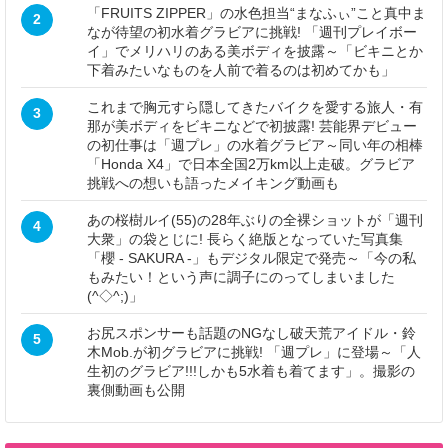
「FRUITS ZIPPER」の水色担当“まなふぃ”こと真中ま
2
なが待望の初水着グラビアに挑戦! 「週刊プレイボー
イ」でメリハリのある美ボディを披露～「ビキニとか
下着みたいなものを人前で着るのは初めてかも」
これまで胸元すら隠してきたバイクを愛する旅人・有
3
那が美ボディをビキニなどで初披露! 芸能界デビュー
の初仕事は「週プレ」の水着グラビア～同い年の相棒
「Honda X4」で日本全国2万km以上走破。グラビア
挑戦への想いも語ったメイキング動画も
あの桜樹ルイ(55)の28年ぶりの全裸ショットが「週刊
4
大衆」の袋とじに! 長らく絶版となっていた写真集
「櫻 - SAKURA -」もデジタル限定で発売～「今の私
もみたい！という声に調子にのってしまいました
(^◇^;)」
お尻スポンサーも話題のNGなし破天荒アイドル・鈴
5
木Mob.が初グラビアに挑戦! 「週プレ」に登場～「人
生初のグラビア!!!しかも5水着も着てます」。撮影の
裏側動画も公開