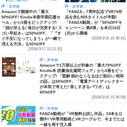
IT・スマホ
IT・スマホ
Amazonで開催中の「最大
「FANZA」7周年記念でVR74作
50%OFF! Kindle本新学期応援セ
品を含む805タイトルが半額!
ール」から5冊をピックアップ!
「FANZA動画」が「50%OFFキ
「頭が冴える! 毎日が充実する! ス
ャンペーン 第8弾」を本日16日
ゴい早起き」は50%OFF、「『す
(月)から開催
ぐ不安になってしまう』が一瞬で
[2026/3/16 16:38:41]
消える方法」も50%OFF
[2026/3/17 15:22:32]
IT・スマホ
Amazonで1万冊以上が対象の「最大70%OFF
Kindle本 読書強化週間フェア」から5冊をピッ
クアップ! 「図解 眠れなくなるほど面白い 昭和
の話」は50%OFF、「電通アートディレクター
が本気で考えた! 美しすぎるパワポ」は
60%OFF
[2026/3/16 15:36:59]
IT・スマホ
FANZA動画が「VR無料お試し作品」19本を公
開中! VR専用動画とVRゴーグルで、今までとは
一線を画す没入感