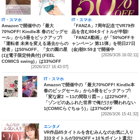
IT・スマホ
IT・スマホ
Amazonで開催中の「最大
「FANZA」7周年記念でVR79作
70%OFF! Kindle本 春のビッグセ
品を含む804タイトルが半額!
ール」から5冊をピックアップ!
「FANZA動画」が「50%OFFキ
「運転者 未来を変える過去からの
ャンペーン 第11弾」を明日27日
使者」は50%OFF、「女の園の星
(金)朝9:59まで開催中
(1)[電子限定特典付] (FEEL
[2026/3/26 16:02:11]
COMICS swing)」は33%OFF
[2026/3/27 16:43:07]
IT・スマホ
Amazonで開催中の「最大70%OFF! Kindle本
春のビッグセール」から5冊をピックアップ!
「変な家2 ～11の間取り図～」は22%OFF、
「ゾンビのあふれた世界で俺だけが襲われない
1(COMICらぐちゅう)」は37%OFF
[2026/3/26 15:41:32]
エンタメ
VR作品85タイトルを含むみんなのお気に入り
333タイトルが30%OFF＋10％ポイント還元!