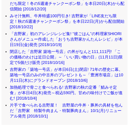
だち限定！冬の5週連チャンクーポン祭」を本日20日(木)から配
信開始 [2018/12/20]
みそ汁無料、牛丼特盛100円引き! 吉野家が「LINE友だち限
定！秋の5週連チャンクーポン祭」を本日22日(月)から配信開始
[2018/10/22]
「吉野家」初のアレンジレシピ集! “彼ごはん”の料理家SHIORI
さんがメニュー作成した「おうち吉野家かんたんレシピ」が本
日19日(金)発売 [2018/10/19]
閉店した「吉野家 築地一号店」の丼がなんと111,111円! 「こ
の価格のわけは近日公開」～「いい買い物の日」(11月11日)限
定で5個だけ販売 [2018/10/16]
吉野家の「築地一号店」が本日6日(土)閉店! 71年の歴史に幕。
築地一号店のみの中古丼のプレゼントも～「豊洲市場店」は10
月11日(木)にグランドオープン [2018/10/6]
加熱処理で骨ごと食べられる! 吉野家の秋の定番「鯖みそ定
食」が本日4日(木)発売～税込590円。甘めの味付けでご飯が進
む! [2018/10/4]
片手で食べられる吉野屋！ 吉野屋の牛丼・豚丼の具材を包ん
だ「吉野家 特製牛肉まん・特製豚肉まん」10/1(月)リニュー
アル発売 [2018/10/1]