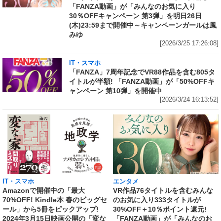
「FANZA動画」が「みんなのお気に入り
30％OFFキャンペーン 第3弾」を明日26日
(木)23:59まで開催中～キャンペーンガールは鳳
みゆ
[2026/3/25 17:26:08]
IT・スマホ
「FANZA」7周年記念でVR88作品を含む805タ
イトルが半額! 「FANZA動画」が「50%OFFキ
ャンペーン 第10弾」を開催中
[2026/3/24 16:13:52]
IT・スマホ
エンタメ
Amazonで開催中の「最大
VR作品76タイトルを含むみんな
70%OFF! Kindle本 春のビッグセ
のお気に入り333タイトルが
ール」から5冊をピックアップ!
30%OFF＋10％ポイント還元!
2024年3月15日映画公開の「変な
「FANZA動画」が「みんなのお