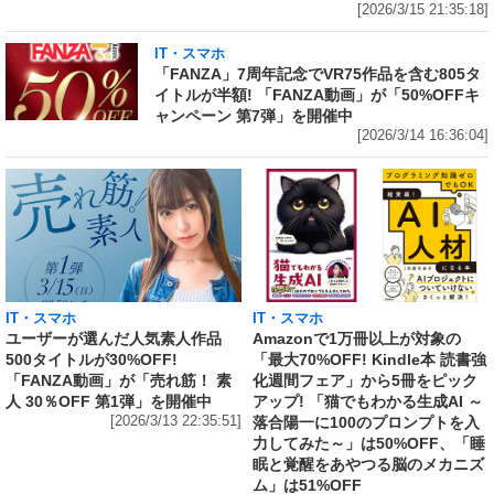
[2026/3/15 21:35:18]
IT・スマホ
「FANZA」7周年記念でVR75作品を含む805タ
イトルが半額! 「FANZA動画」が「50%OFFキ
ャンペーン 第7弾」を開催中
[2026/3/14 16:36:04]
IT・スマホ
IT・スマホ
ユーザーが選んだ人気素人作品
Amazonで1万冊以上が対象の
500タイトルが30%OFF!
「最大70%OFF! Kindle本 読書強
「FANZA動画」が「売れ筋！ 素
化週間フェア」から5冊をピック
人 30％OFF 第1弾」を開催中
アップ! 「猫でもわかる生成AI ～
[2026/3/13 22:35:51]
落合陽一に100のプロンプトを入
力してみた～」は50%OFF、「睡
眠と覚醒をあやつる脳のメカニズ
ム」は51%OFF