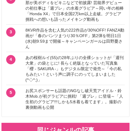
那が美ボディをビキニなどで初披露! 芸能界デビュー
の初仕事は「週プレ」の水着グラビア～同い年の相棒
「Honda X4」で日本全国2万km以上走破。グラビア
挑戦への想いも語ったメイキング動画も
8KVR作品を含む人気の222作品が30%OFF! FANZA動
3
画が「春のパンツまつり30％OFF」第2弾を明日1日
(水)朝9:59まで開催～キャンペーンガールは田野憂さ
ん
あの桜樹ルイ(55)の28年ぶりの全裸ショットが「週刊
4
大衆」の袋とじに! 長らく絶版となっていた写真集
「櫻 - SAKURA -」もデジタル限定で発売～「今の私
もみたい！という声に調子にのってしまいました
(^◇^;)」
お尻スポンサーも話題のNGなし破天荒アイドル・鈴
5
木Mob.が初グラビアに挑戦! 「週プレ」に登場～「人
生初のグラビア!!!しかも5水着も着てます」。撮影の
裏側動画も公開
同じジャンルの記事