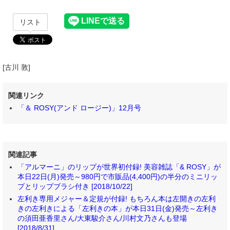
リスト
[古川 敦]
関連リンク
「＆ ROSY(アンド ロージー)」12月号
関連記事
「アルマーニ」のリップが世界初付録! 美容雑誌「& ROSY」が
本日22日(月)発売～980円で市販品(4,400円)の半分のミニリッ
プとリップブラシ付き [2018/10/22]
左利き専用メジャー＆定規が付録! もちろん本は左開きの左利
きの左利きによる「左利きの本」が本日31日(金)発売～左利き
の須田亜香里さん/大東駿介さん/川村文乃さんも登場
[2018/8/31]