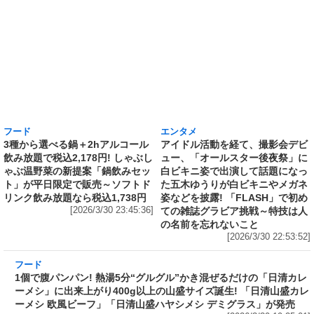
フード
エンタメ
3種から選べる鍋＋2hアルコール
アイドル活動を経て、撮影会デビ
飲み放題で税込2,178円! しゃぶし
ュー、「オールスター後夜祭」に
ゃぶ温野菜の新提案「鍋飲みセッ
白ビキニ姿で出演して話題になっ
ト」が平日限定で販売～ソフトド
た五木ゆうりが白ビキニやメガネ
リンク飲み放題なら税込1,738円
姿などを披露! 「FLASH」で初め
[2026/3/30 23:45:36]
ての雑誌グラビア挑戦～特技は人
の名前を忘れないこと
[2026/3/30 22:53:52]
フード
1個で腹パンパン! 熱湯5分“グルグル”かき混ぜ
るだけの「日清カレーメシ」に出来上がり400g
以上の山盛サイズ誕生! 「日清山盛カレーメシ
欧風ビーフ」「日清山盛ハヤシメシ デミグラ
ス」が発売
[2026/3/30 19:25:01]
エンタメ