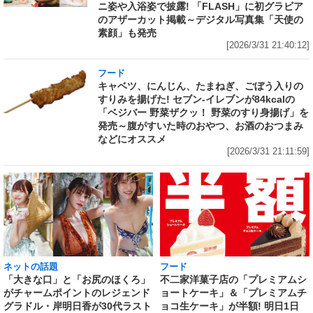
ニ姿や入浴姿で披露! 「FLASH」に初グラビア
のアザーカット掲載～デジタル写真集「天使の
素顔」も発売
[2026/3/31 21:40:12]
フード
キャベツ、にんじん、たまねぎ、ごぼう入りの
すりみを揚げた! セブン‐イレブンが84kcalの
「ベジバー 野菜ザクッ！ 野菜のすり身揚げ」を
発売～腹がすいた時のおやつ、お酒のおつまみ
などにオススメ
[2026/3/31 21:11:59]
ネットの話題
フード
「大きな口」と「お尻のほくろ」
不二家洋菓子店の「プレミアムシ
がチャームポイントのレジェンド
ョートケーキ」＆「プレミアムチ
グラドル・岸明日香が30代ラスト
ョコ生ケーキ」が半額! 明日1日