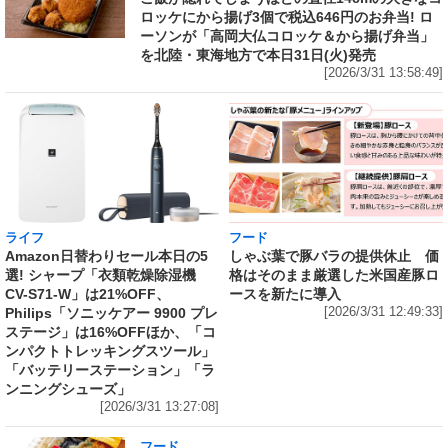
ロッケにから揚げ3個で税込646円のお弁当! ロ
ーソンが「高岡大仏コロッケ＆から揚げ弁当」
を北陸・東海地方で本日31日(火)発売
[2026/3/31 13:58:49]
ライフ
フード
Amazon日替わりセール本日の5
しゃぶ葉で豚バラの提供休止 価
選! シャープ「衣類乾燥除湿機
格はそのまま厳選した米国産豚ロ
CV-S71-W」は21%OFF、
ースを新たに導入
Philips「ソニッケアー 9900 プレ
[2026/3/31 12:49:33]
ステージ」は16%OFFほか、「コ
ンパクトトレッキングスツール」
「バッテリーステーション」「ラ
ンニングシューズ」
[2026/3/31 13:27:08]
フード