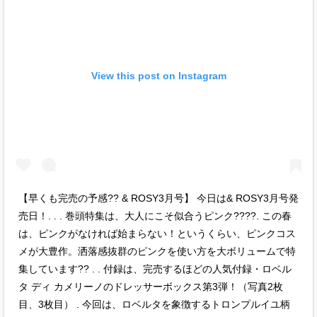
View this post on Instagram
【早くも完売の予感?? & ROSY3月号】 今日は& ROSY3月号発
売日！. . . 巻頭特集は、大人にこそ似合うピンク????. この春
は、ピンクがなければ始まらない！というくらい、ピンクコス
メが大豊作。洒落感抜群のピンクを使い方を大ボリュームで特
集しています?? . . 付録は、完売するほどの人気付録・ロベル
タ ディ カメリーノのドレッサーボックス第3弾！（写真2枚
目、3枚目） . 今回は、ロベルタを象徴するトロンプルイユ柄