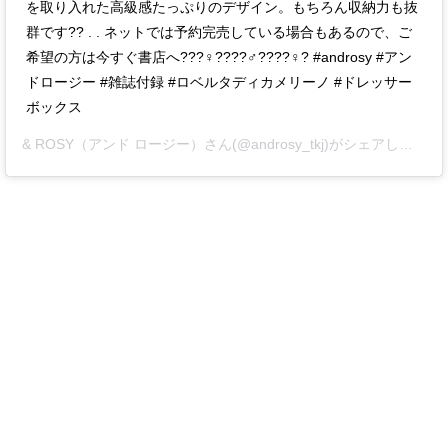
を取り入れた高級感たっぷりのデザイン。もちろん収納力も抜
群です?? . . ネットでは予約完売している場合もあるので、ご
希望の方は今すぐ書店へ???♀????♂????♀? #androsy #アン
ドロージー #雑誌付録 #ロベルタディカメリーノ #ドレッサー
ボックス
& ROSY（アンド ロージー）
さん(@androsy_tkj)がシェアした投稿 -