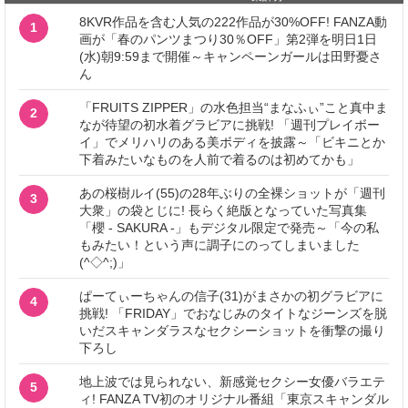
8KVR作品を含む人気の222作品が30%OFF! FANZA動
1
画が「春のパンツまつり30％OFF」第2弾を明日1日
(水)朝9:59まで開催～キャンペーンガールは田野憂さ
ん
「FRUITS ZIPPER」の水色担当“まなふぃ”こと真中ま
2
なが待望の初水着グラビアに挑戦! 「週刊プレイボー
イ」でメリハリのある美ボディを披露～「ビキニとか
下着みたいなものを人前で着るのは初めてかも」
あの桜樹ルイ(55)の28年ぶりの全裸ショットが「週刊
3
大衆」の袋とじに! 長らく絶版となっていた写真集
「櫻 - SAKURA -」もデジタル限定で発売～「今の私
もみたい！という声に調子にのってしまいました
(^◇^;)」
ぱーてぃーちゃんの信子(31)がまさかの初グラビアに
4
挑戦! 「FRIDAY」でおなじみのタイトなジーンズを脱
いだスキャンダラスなセクシーショットを衝撃の撮り
下ろし
地上波では見られない、新感覚セクシー女優バラエテ
5
ィ! FANZA TV初のオリジナル番組「東京スキャンダル