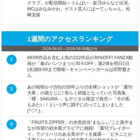
クラブ」が配信開始～うんぱい・架乃ゆらなど出演。
MCはみなみかわ、ゲスト芸人にぱーてぃちゃん、松
崎克俊
1週間のアクセスランキング
2026-08-01
～
2026-08-08
集計分
8KVR作品を含む人気の222作品が30%OFF! FANZA動
1
画が「春のパンツまつり30％OFF」第2弾を明日1日
(水)朝9:59まで開催～キャンペーンガールは田野憂さ
ん
あの桜樹ルイ(55)の28年ぶりの全裸ショットが「週刊
2
大衆」の袋とじに! 長らく絶版となっていた写真集
「櫻 - SAKURA -」もデジタル限定で発売～「今の私
もみたい！という声に調子にのってしまいました
(^◇^;)」
「FRUITS ZIPPER」の水色担当“まなふぃ”こと真中ま
3
なが待望の初水着グラビアに挑戦! 「週刊プレイボー
イ」でメリハリのある美ボディを披露～「ビキニとか