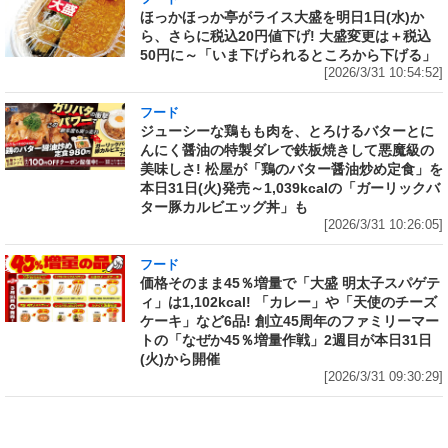
ほっかほっか亭がライス大盛を明日1日(水)か
ら、さらに税込20円値下げ! 大盛変更は＋税込
50円に～「いま下げられるところから下げる」
[2026/3/31 10:54:52]
フード
ジューシーな鶏もも肉を、とろけるバターとに
んにく醤油の特製ダレで鉄板焼きして悪魔級の
美味しさ! 松屋が「鶏のバター醤油炒め定食」を
本日31日(火)発売～1,039kcalの「ガーリックバ
ター豚カルビエッグ丼」も
[2026/3/31 10:26:05]
フード
価格そのまま45％増量で「大盛 明太子スパゲテ
ィ」は1,102kcal! 「カレー」や「天使のチーズ
ケーキ」など6品! 創立45周年のファミリーマー
トの「なぜか45％増量作戦」2週目が本日31日
(火)から開催
[2026/3/31 09:30:29]