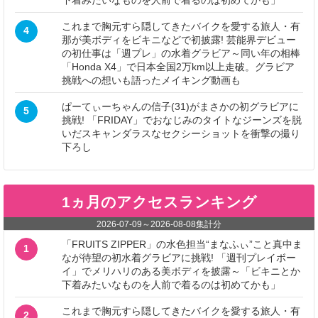
下着みたいなものを人前で着るのは初めてかも」
これまで胸元すら隠してきたバイクを愛する旅人・有
4
那が美ボディをビキニなどで初披露! 芸能界デビュー
の初仕事は「週プレ」の水着グラビア～同い年の相棒
「Honda X4」で日本全国2万km以上走破。グラビア
挑戦への想いも語ったメイキング動画も
ぱーてぃーちゃんの信子(31)がまさかの初グラビアに
5
挑戦! 「FRIDAY」でおなじみのタイトなジーンズを脱
いだスキャンダラスなセクシーショットを衝撃の撮り
下ろし
1ヵ月のアクセスランキング
2026-07-09
～
2026-08-08
集計分
「FRUITS ZIPPER」の水色担当“まなふぃ”こと真中ま
1
なが待望の初水着グラビアに挑戦! 「週刊プレイボー
イ」でメリハリのある美ボディを披露～「ビキニとか
下着みたいなものを人前で着るのは初めてかも」
これまで胸元すら隠してきたバイクを愛する旅人・有
2