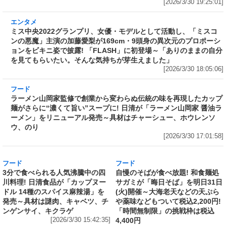
ミス中央2022グランプリ、女優・モデルとして
活動し、「ミスコンの悪魔」主演の加藤愛梨が
169cm・9頭身の異次元のプロポーションをビ
キニ姿で披露! 「FLASH」に初登場～「ありの
ままの自分を見てもらいたい。そんな気持ちが
芽生えました」
[2026/3/30 18:05:06]
フード
ラーメン山岡家監修で創業から変わらぬ伝統の
味を再現したカップ麺がさらに“濃くて旨い”ス
ープに! 日清が「ラーメン山岡家 醤油ラーメ
ン」をリニューアル発売～具材はチャーシュ
ー、ホウレンソウ、のり
[2026/3/30 17:01:58]
フード
フード