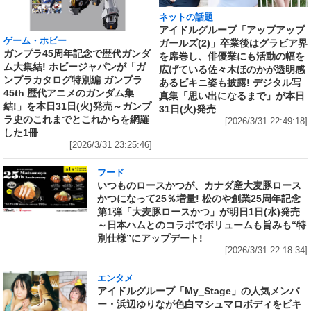
ネットの話題
アイドルグループ「アップアップ
ゲーム・ホビー
ガールズ(2)」卒業後はグラビア界
ガンプラ45周年記念で歴代ガンダ
を席巻し、俳優業にも活動の幅を
ム大集結! ホビージャパンが「ガ
広げている佐々木ほのかが透明感
ンプラカタログ特別編 ガンプラ
あるビキニ姿も披露! デジタル写
45th 歴代アニメのガンダム集
真集「思い出になるまで」が本日
結!」を本日31日(火)発売～ガンプ
31日(火)発売
ラ史のこれまでとこれからを網羅
[2026/3/31 22:49:18]
した1冊
[2026/3/31 23:25:46]
フード
いつものロースかつが、カナダ産大麦豚ロース
かつになって25％増量! 松のや創業25周年記念
第1弾「大麦豚ロースかつ」が明日1日(水)発売
～日本ハムとのコラボでボリュームも旨みも“特
別仕様”にアップデート!
[2026/3/31 22:18:34]
エンタメ
アイドルグループ「My_Stage」の人気メンバ
ー・浜辺ゆりなが色白マシュマロボディをビキ