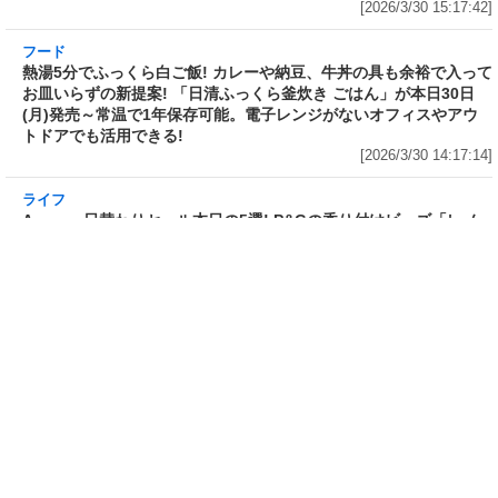
3分で食べられる人気沸騰中の四
自慢のそばが食べ放題! 和食麺処
川料理! 日清食品が「カップヌー
サガミが「晦日そば」を明日31日
ドル 14種のスパイス麻辣湯」を
(火)開催～大海老天などの天ぷら
発売～具材は謎肉、キャベツ、チ
や薬味などもついて税込2,200円!
ンゲンサイ、キクラゲ
「時間無制限」の挑戦枠は税込
[2026/3/30 15:42:35]
4,400円
[2026/3/30 15:17:42]
フード
熱湯5分でふっくら白ご飯! カレーや納豆、牛丼
の具も余裕で入ってお皿いらずの新提案! 「日清
ふっくら釜炊き ごはん」が本日30日(月)発売～
常温で1年保存可能。電子レンジがないオフィス
やアウトドアでも活用できる!
[2026/3/30 14:17:14]
ライフ
Amazon日替わりセール本日の5選! P&Gの香り
付けビーズ「レノアオードリュクス イノセント
リリー＆ジャスミンの香り 詰め替え 920mL」
は27%OFF、アイリスオーヤマ「防災セット 1
人用31点」は32%OFFなど
[2026/3/30 14:06:08]