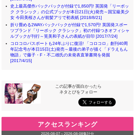
史上最高傑作バックパックが付録で1,850円! 英国発「リーボッ
ク クラシック」の公式ブックが本日21日(火)発売～国宝級美少
女 今田美桜さんが前髪アリで初表紙 [2018/8/21]
折り畳める2WAYバックパックが付録で1,570円! 英国発スポー
ツブランド「リーボック クラシック」初の付録つきオフィシャ
ルブックが刊行～筧美和子さんの表紙が目印 [2017/7/24]
コロコロパスポートも24年ぶりに復活! 「コロコロ」創刊40周
年記念号が本日15日(土)発売～最後の弟子が描く「ドラえもん
物語」で藤子・F・不二雄氏の未発表直筆書簡を発掘
[2017/4/15]
この記事が面白かったら
ネタとぴをフォロー
アクセスランキング
2026-08-07
～
2026-08-08
集計分