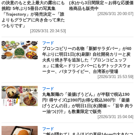
の決意のもと史上最大の露出にも
(水)から3日間限定～お得な応援価
挑戦! 5年ぶり5冊目の写真集
格商品も販売中
「Trajectory」が発売決定～「誰
[2026/3/31 20:00:07]
よりもグラビアに向き合って来た
つもりです」
[2026/3/31 20:34:53]
フード
ブロンコビリーの名物「新鮮サラダバー」が40
年ぶりに明日1日(水)刷新! 自社開発カリーと炭
火炙り焼き芋を追加した「ブロンコビュッフ
ェ」に進化～ドリンクバーにもデトックスウォ
ーター、バタフライピー、台湾茶が登場
[2026/3/31 15:53:59]
フード
丸亀製麺の「釜揚げうどん」が半額で税込190
円! 得サイズは390円お得な税込380円! 「釜揚
げうどんの日」が明日1日(水)開催～「旨辛 肉ラ
ー油つけ汁」も数量限定で販売
[2026/3/31 15:04:04]
フード
ご飯が隠れてしまうほどの直径14cmの大きなコ