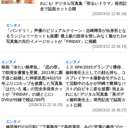
れにも! デジタル写真集「明るいドラマ」発売記
念で誌面カット公開
[2026/3/15 12:45:34]
エンタメ
「バンドリ！」声優のビジュアルクイーン・志
崎樺音が自身初となるランジェリーカットも披
露! 最上級の肢体を惜しみなく魅せた1st写真集
の先行イメージカットが「FRIDAY」に掲載
[2026/3/12 22:36:14]
エンタメ
エンタメ
映画「冷たい熱帯魚」「恋の罪」
ミス SPA!2025グランプリ獲得、
で助演女優賞を受賞、2011年に園
歯科衛生士としての顔も持ち、コ
子温と結婚した神楽坂恵(44)が15
スプレイヤー＆撮影会モデルとし
年ぶりにIカップを披露した写真集
て活動中のるかが沖縄で豊満なバ
「はだいろ 遙」の完全未発表カッ
ストの白ビキニ姿を披露! 泡まみ