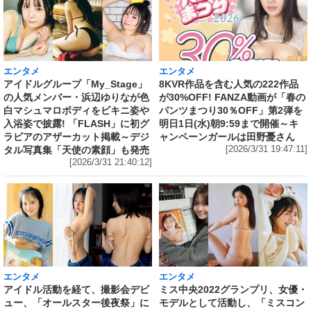
エンタメ
エンタメ
アイドルグループ「My_Stage」
8KVR作品を含む人気の222作品
の人気メンバー・浜辺ゆりなが色
が30%OFF! FANZA動画が「春の
白マシュマロボディをビキニ姿や
パンツまつり30％OFF」第2弾を
入浴姿で披露! 「FLASH」に初グ
明日1日(水)朝9:59まで開催～キ
ラビアのアザーカット掲載～デジ
ャンペーンガールは田野憂さん
タル写真集「天使の素顔」も発売
[2026/3/31 19:47:11]
[2026/3/31 21:40:12]
エンタメ
エンタメ
アイドル活動を経て、撮影会デビ
ミス中央2022グランプリ、女優・
ュー、「オールスター後夜祭」に
モデルとして活動し、「ミスコン