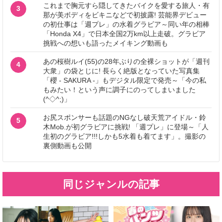
これまで胸元すら隠してきたバイクを愛する旅人・有
3
那が美ボディをビキニなどで初披露! 芸能界デビュー
の初仕事は「週プレ」の水着グラビア～同い年の相棒
「Honda X4」で日本全国2万km以上走破。グラビア
挑戦への想いも語ったメイキング動画も
あの桜樹ルイ(55)の28年ぶりの全裸ショットが「週刊
4
大衆」の袋とじに! 長らく絶版となっていた写真集
「櫻 - SAKURA -」もデジタル限定で発売～「今の私
もみたい！という声に調子にのってしまいました
(^◇^;)」
お尻スポンサーも話題のNGなし破天荒アイドル・鈴
5
木Mob.が初グラビアに挑戦! 「週プレ」に登場～「人
生初のグラビア!!!しかも5水着も着てます」。撮影の
裏側動画も公開
同じジャンルの記事