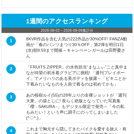
1週間のアクセスランキング
2026-08-02
～
2026-08-09
集計分
8KVR作品を含む人気の222作品が30%OFF! FANZA動
1
画が「春のパンツまつり30％OFF」第2弾を明日1日
(水)朝9:59まで開催～キャンペーンガールは田野憂さ
ん
「FRUITS ZIPPER」の水色担当“まなふぃ”こと真中ま
2
なが待望の初水着グラビアに挑戦! 「週刊プレイボー
イ」でメリハリのある美ボディを披露～「ビキニとか
下着みたいなものを人前で着るのは初めてかも」
あの桜樹ルイ(55)の28年ぶりの全裸ショットが「週刊
3
大衆」の袋とじに! 長らく絶版となっていた写真集
「櫻 - SAKURA -」もデジタル限定で発売～「今の私
もみたい！という声に調子にのってしまいました
(^◇^;)」
これまで胸元すら隠してきたバイクを愛する旅人・有
4