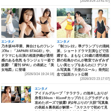
[2026/3/24 23:41:57]
エンタメ
エンタメ
乃木坂46卒業、舞台けものフレン
「制コレ22」準グランプリの清純
ズRe：「JAPARI STAGE!」や、
派、ショートドラマ主演などで活
ドラマにも出演の相楽伊織が透明
躍する、まもなく20歳の透明感抜
感のある色気 をランジェリー姿で
群の松島かのんが教室でみずみず
披露! 「週刊 SPA!」の表紙と「美
しい美ヒップをあらわに! デジタ
女地図」に登場
ル写真集「天使のエール」発売記
[2026/3/24 19:24:18]
念で誌面カット公開
[2026/3/23 23:17:07]
エンタメ
アイドルグループ「テラテラ」の池本しおりが
身長150cm・81cmFカップのミニグラボディを
攻めたポーズで披露! 約2年ぶりの“大胆”写真集
の表紙＆裏表紙が解禁～「スケスケで初めて見