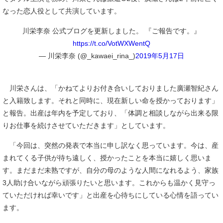
なった恋人役として共演しています。
川栄李奈 公式ブログを更新しました。 『ご報告です。』
https://t.co/VotWXWentQ
— 川栄李奈 (@_kawaei_rina_)
2019年5月17日
川栄さんは、「かねてよりお付き合いしておりました廣瀬智紀さん
と入籍致します。それと同時に、現在新しい命を授かっております」
と報告。出産は年内を予定しており、「体調と相談しながら出来る限
りお仕事を続けさせていただきます」としています。
「今回は、突然の発表で本当に申し訳なく思っています。今は、産
まれてくる子供が待ち遠しく、授かったことを本当に嬉しく思いま
す。まだまだ未熟ですが、自分の母のような人間になれるよう、家族
3人助け合いながら頑張りたいと思います。これからも温かく見守っ
ていただければ幸いです」と出産を心待ちにしている心情を語ってい
ます。