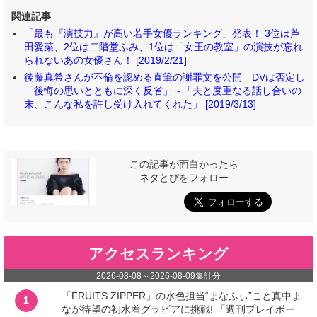
関連記事
「最も『演技力』が高い若手女優ランキング」発表！ 3位は芦
田愛菜、2位は二階堂ふみ、1位は「女王の教室」の演技が忘れ
られないあの女優さん！ [2019/2/21]
後藤真希さんが不倫を認める直筆の謝罪文を公開 DVは否定し
「後悔の思いとともに深く反省」～「夫と度重なる話し合いの
末、こんな私を許し受け入れてくれた」 [2019/3/13]
この記事が面白かったら
ネタとぴをフォロー
アクセスランキング
2026-08-08
～
2026-08-09
集計分
「FRUITS ZIPPER」の水色担当“まなふぃ”こと真中ま
1
なが待望の初水着グラビアに挑戦! 「週刊プレイボー