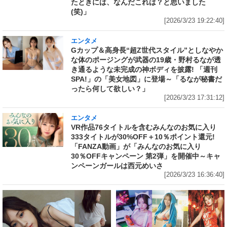
たときには、なんだこれは？と思いました
(笑)」
[2026/3/23 19:22:40]
エンタメ
Gカップ＆高身長“超Z世代スタイル”としなやか
な体のポージングが武器の19歳・野村るなが透
き通るような未完成の神ボディを披露! 「週刊
SPA!」の「美女地図」に登場～「るなが秘書だ
ったら何して欲しい？」
[2026/3/23 17:31:12]
エンタメ
VR作品76タイトルを含むみんなのお気に入り
333タイトルが30%OFF＋10％ポイント還元!
「FANZA動画」が「みんなのお気に入り
30％OFFキャンペーン 第2弾」を開催中～キャ
ンペーンガールは西元めいさ
[2026/3/23 16:36:40]