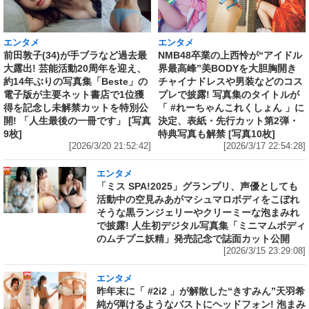
エンタメ
エンタメ
前田敦子(34)が手ブラなど過去最
NMB48卒業の上西怜が“アイドル
大露出! 芸能活動20周年を迎え、
界最高峰”美BODYを大胆胸開き
約14年ぶりの写真集「Beste」の
チャイナドレスや男装などのコス
電子版が主要ネット書店で1位獲
プレで披露! 写真集のタイトルが
得を記念し未解禁カットを特別公
「 #れーちゃんこれくしょん 」に
開! 「人生最後の一冊です」 [写真
決定、表紙・先行カット第2弾・
9枚]
特典写真も解禁 [写真10枚]
[2026/3/20 21:52:42]
[2026/3/17 22:54:28]
エンタメ
「ミス SPA!2025」グランプリ、声優としても
活動中の空見みあがマシュマロボディをこぼれ
そうな黒ランジェリーやクリーミーな泡まみれ
で披露! 人生初デジタル写真集「ミニマムボディ
のムチプニ妖精」発売記念で誌面カット公開
[2026/3/15 23:29:08]
エンタメ
昨年末に「 #2i2 」が解散した“きすみん”天羽希
純が弾けるようなバストにヘッドフォン! 泡まみ