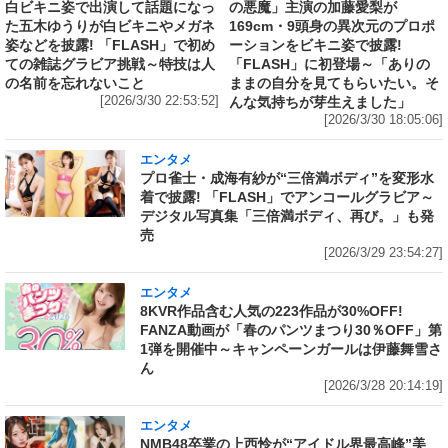
白ビキニ姿で出演して話題になっ
の悪魔」主演の加藤愛梨が
た五木ゆうりが白ビキニやメガネ
169cm・9頭身の異次元のプロポ
姿などを披露! 「FLASH」で初め
ーションをビキニ姿で披露!
ての雑誌グラビア挑戦～特技は人
「FLASH」に初登場～「ありの
の名前を忘れないこと
ままの自分を見てもらいたい。そ
[2026/3/30 22:53:52]
んな気持ちが芽生えました」
[2026/3/30 18:05:06]
エンタメ
プロ雀士・成海有紗が“三倍満ボディ”を変形水
着で披露! 「FLASH」でアンコールグラビア～
デジタル写真集「三倍満ボディ、再び。」も発
売
[2026/3/29 23:54:27]
エンタメ
8KVR作品含む人気の223作品が30%OFF!
FANZA動画が「春のパンツまつり30％OFF」第
1弾を開催中～キャンペーンガールは伊藤舞雪さ
ん
[2026/3/28 20:14:19]
エンタメ
NMB48卒業の上西怜が“アイドル界最高峰”美