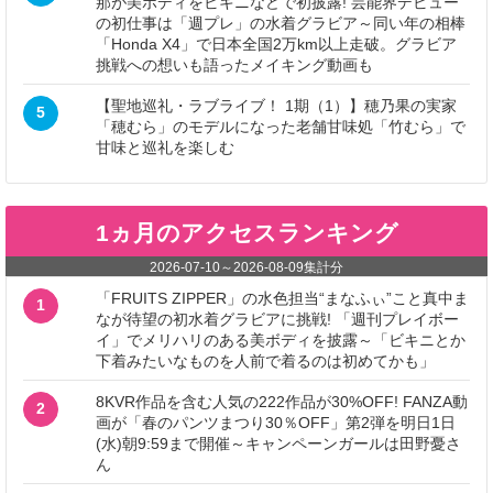
那が美ボディをビキニなどで初披露! 芸能界デビュー
の初仕事は「週プレ」の水着グラビア～同い年の相棒
「Honda X4」で日本全国2万km以上走破。グラビア
挑戦への想いも語ったメイキング動画も
【聖地巡礼・ラブライブ！ 1期（1）】穂乃果の実家
5
「穂むら」のモデルになった老舗甘味処「竹むら」で
甘味と巡礼を楽しむ
1ヵ月のアクセスランキング
2026-07-10
～
2026-08-09
集計分
「FRUITS ZIPPER」の水色担当“まなふぃ”こと真中ま
1
なが待望の初水着グラビアに挑戦! 「週刊プレイボー
イ」でメリハリのある美ボディを披露～「ビキニとか
下着みたいなものを人前で着るのは初めてかも」
8KVR作品を含む人気の222作品が30%OFF! FANZA動
2
画が「春のパンツまつり30％OFF」第2弾を明日1日
(水)朝9:59まで開催～キャンペーンガールは田野憂さ
ん