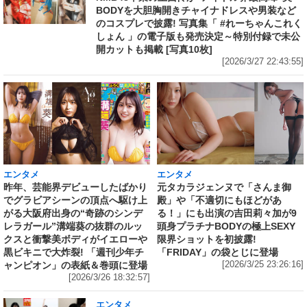
BODYを大胆胸開きチャイナドレスや男装など
のコスプレで披露! 写真集「 #れーちゃんこれく
しょん 」の電子版も発売決定～特別付録で未公
開カットも掲載 [写真10枚]
[2026/3/27 22:43:55]
エンタメ
エンタメ
昨年、芸能界デビューしたばかり
元タカラジェンヌで「さんま御
でグラビアシーンの頂点へ駆け上
殿」や「不適切にもほどがあ
がる大阪府出身の“奇跡のシンデ
る！」にも出演の吉田莉々加が9
レラガール”溝端葵の抜群のルッ
頭身プラチナBODYの極上SEXY
クスと衝撃美ボディがイエローや
限界ショットを初披露!
黒ビキニで大炸裂! 「週刊少年チ
「FRIDAY」の袋とじに登場
ャンピオン」の表紙＆巻頭に登場
[2026/3/25 23:26:16]
[2026/3/26 18:32:57]
エンタメ