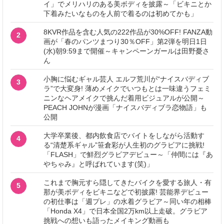
イ」でメリハリのある美ボディを披露～「ビキニとか
下着みたいなものを人前で着るのは初めてかも」
8KVR作品を含む人気の222作品が30%OFF! FANZA動
2
画が「春のパンツまつり30％OFF」第2弾を明日1日
(水)朝9:59まで開催～キャンペーンガールは田野憂さ
ん
小胸に悩むギャル芸人 エルフ荒川が“ナイスバディブ
3
ラ”で大変身! 薄めメイクでいつもとは一味違うフェミ
ニンなヘアメイクで挑んだ着用ビジュアルが公開～
PEACH JOHNが漫画「ナイスバディブラ恋物語」も
公開
大学卒業後、都内飲食店でバイトをしながら活動す
4
る“清楚系ギャル”笹倉彩が人生初のグラビアに挑戦!
「FLASH」で鮮烈グラビアデビュー～「仲間には『あ
やちゃみ』と呼ばれています(笑)」
これまで胸元すら隠してきたバイクを愛する旅人・有
5
那が美ボディをビキニなどで初披露! 芸能界デビュー
の初仕事は「週プレ」の水着グラビア～同い年の相棒
「Honda X4」で日本全国2万km以上走破。グラビア
挑戦への想いも語ったメイキング動画も