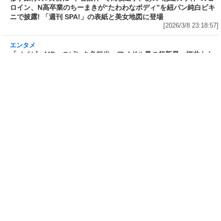
トが「FRIDAY」の袋とじに!
れにも! デジタル写真集「美ボデ
DVDが付録で税込780円
ィ歯科衛生士」発売記念で誌面カ
[2026/3/11 22:16:33]
ット公開
[2026/3/10 18:36:27]
エンタメ
修学旅行の3日前に“下着案件”で高校退学、あ
の“悲運の事件”のヒロイン、N高卒業のちーま
きが“たわわなボディ”を紐パン純白ビキニで披
露! 「週刊 SPA!」の表紙と美女地図に登場
[2026/3/8 23:18:57]
エンタメ
「メイビーME」のピンク色担当、アイドル界の
超新星・桜井ももが桃肌のド迫力ボディをラン
ジェリー姿で披露! 「週刊 SPA!」のグラビア界
の次世代スターを発掘する「美女検索」に登場
[2026/3/7 14:00:51]
エンタメ
「子宮恋愛」出演、「水ダウ」でクロちゃんを
悩殺しまくった、理系大学卒業・脱サラグラド
ル山田かな(30)が柔肌Gカップを様々な経験をし