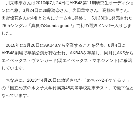
川栄李奈さんは2010年7月24日にAKB48第11期研究生オーディショ
ンに合格。3月24日に加藤玲奈さん、岩田華怜さん、高橋朱里さん、
田野優花さんの4名とともにチーム4に昇格し、5月23日に発売された
26thシングル「真夏のSounds good !」で初の選抜メンバー入りしま
した。
2015年に3月26日にAKB48から卒業することを発表。8月4日に
AKB48劇場で卒業公演が行なわれ、AKB48を卒業し、同月にAKSから
エイベックス・ヴァンガード(現エイベックス・マネジメント)に移籍
しています。
ちなみに、2013年4月20日に放送された「めちゃ×2イケてるッ!」
の「国立め茶の水女子大学付属第48高等学校期末テスト」で最下位と
なっています。