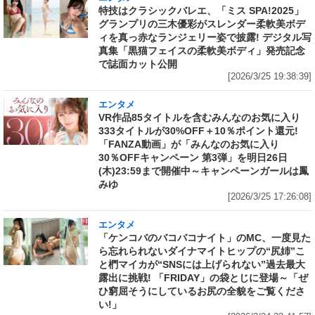
特技はクラシックバレエ、「ミス SPA!2025」
グランプリの三木優彩がスレンダー柔軟美ボデ
ィを真っ赤なランジェリー姿で披露! デジタル写
真集「黒猫フェイスの柔軟美ボディ」発売記念
で誌面カット公開
[2026/3/25 19:38:39]
エンタメ
VR作品85タイトルを含むみんなのお気に入り
333タイトルが30%OFF＋10％ポイント還元!
「FANZA動画」が「みんなのお気に入り
30％OFFキャンペーン 第3弾」を明日26日
(木)23:59まで開催中～キャンペーンガールは鳳
みゆ
[2026/3/25 17:26:08]
エンタメ
「ケンコバのバコバコナイト」のMC、一度見た
ら忘れられないダイナマイトヒップの“尻姉”こ
と椚マイカが“SNSには上げられない”過去最大
露出に挑戦! 「FRIDAY」の袋とじに登場～「ぜ
ひ窮屈そうにしているお尻の全貌をご覧くださ
い!」