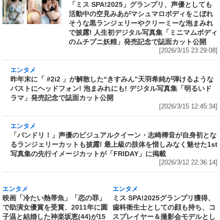
「ミス SPA!2025」グランプリ、声優としても
活動中の空見みあがマシュマロボディをこぼれ
そうな黒ランジェリーやクリーミーな泡まみれ
で披露! 人生初デジタル写真集「ミニマムボディ
のムチプニ妖精」発売記念で誌面カット公開
[2026/3/15 23:29:08]
エンタメ
昨年末に「 #2i2 」が解散した“きすみん”天羽希
純が弾けるようなバストにヘッドフォン! 泡まみ
れにも! デジタル写真集「明るいドラマ」発売記
念で誌面カット公開
[2026/3/15 12:45:34]
エンタメ
「バンドリ！」声優のビジュアルクイーン・志
崎樺音が自身初となるランジェリーカットも披
露! 最上級の肢体を惜しみなく魅せた1st写真集
の先行イメージカットが「FRIDAY」に掲載
[2026/3/12 22:36:14]