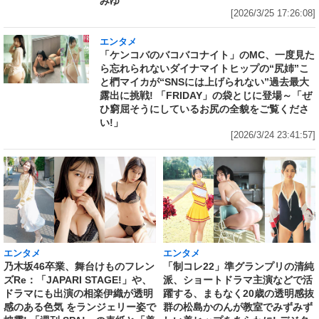
みゆ
[2026/3/25 17:26:08]
エンタメ
「ケンコバのバコバコナイト」のMC、一度見た
ら忘れられないダイナマイトヒップの“尻姉”こ
と椚マイカが“SNSには上げられない”過去最大
露出に挑戦! 「FRIDAY」の袋とじに登場～「ぜ
ひ窮屈そうにしているお尻の全貌をご覧くださ
い!」
[2026/3/24 23:41:57]
エンタメ
エンタメ
乃木坂46卒業、舞台けものフレン
「制コレ22」準グランプリの清純
ズRe：「JAPARI STAGE!」や、
派、ショートドラマ主演などで活
ドラマにも出演の相楽伊織が透明
躍する、まもなく20歳の透明感抜
感のある色気 をランジェリー姿で
群の松島かのんが教室でみずみず