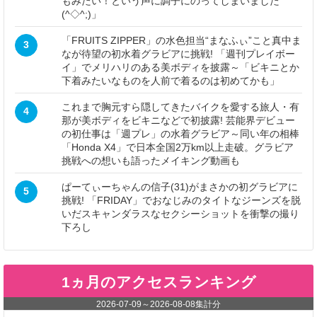
もみたい！という声に調子にのってしまいました
(^◇^;)」
「FRUITS ZIPPER」の水色担当“まなふぃ”こと真中ま
3
なが待望の初水着グラビアに挑戦! 「週刊プレイボー
イ」でメリハリのある美ボディを披露～「ビキニとか
下着みたいなものを人前で着るのは初めてかも」
これまで胸元すら隠してきたバイクを愛する旅人・有
4
那が美ボディをビキニなどで初披露! 芸能界デビュー
の初仕事は「週プレ」の水着グラビア～同い年の相棒
「Honda X4」で日本全国2万km以上走破。グラビア
挑戦への想いも語ったメイキング動画も
ぱーてぃーちゃんの信子(31)がまさかの初グラビアに
5
挑戦! 「FRIDAY」でおなじみのタイトなジーンズを脱
いだスキャンダラスなセクシーショットを衝撃の撮り
下ろし
1ヵ月のアクセスランキング
2026-07-09
～
2026-08-08
集計分