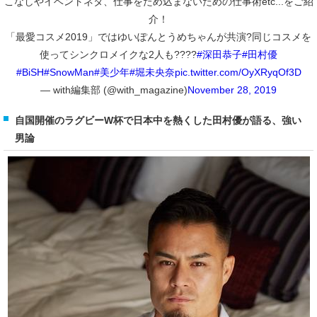
こなしやイベントネタ、仕事をため込まないための仕事術etc...をご紹
介！
「最愛コスメ2019」ではゆいぽんとうめちゃんが共演?同じコスメを
使ってシンクロメイクな2人も????
#深田恭子
#田村優
#BiSH
#SnowMan
#美少年
#堀未央奈
pic.twitter.com/OyXRyqOf3D
— with編集部 (@with_magazine)
November 28, 2019
自国開催のラグビーW杯で日本中を熱くした田村優が語る、強い
男論