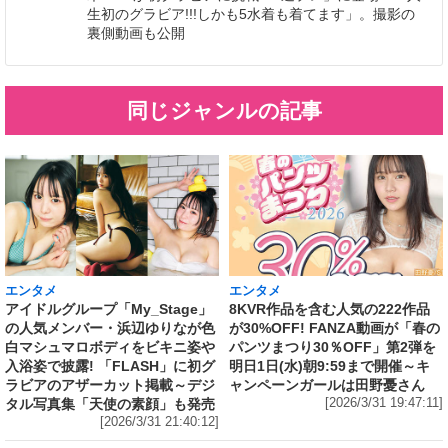
生初のグラビア!!!しかも5水着も着てます」。撮影の
裏側動画も公開
同じジャンルの記事
エンタメ
エンタメ
アイドルグループ「My_Stage」
8KVR作品を含む人気の222作品
の人気メンバー・浜辺ゆりなが色
が30%OFF! FANZA動画が「春の
白マシュマロボディをビキニ姿や
パンツまつり30％OFF」第2弾を
入浴姿で披露! 「FLASH」に初グ
明日1日(水)朝9:59まで開催～キ
ラビアのアザーカット掲載～デジ
ャンペーンガールは田野憂さん
タル写真集「天使の素顔」も発売
[2026/3/31 19:47:11]
[2026/3/31 21:40:12]