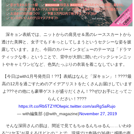
深キョン表紙では、ニットからの肩見せ＆黒のレーススカートから
透けた美脚と、女子でもドキっとしてしまうというセクシーな姿を披
露しています。また、今回のカバーインタビューのテーマは「ドラマ
ティックな冬」ということで、背中が大胆に開いたバックシャンニッ
トやキャミワンピなど、色気たっぷりの衣装を着こなしています。
【今日はwith1月号発売日！??】表紙はなんと「深キョン」！????最
高の12月を過ごすためのアイデアリストをたくさんお届けしています
よ???その他にも豪華ゲストが盛りだくさん！??ぜひお手にとってご
らんください！????
https://t.co/Rb5TZYfOlw
pic.twitter.com/asRgSaRujo
— with編集部 (@with_magazine)
November 27, 2019
そんな深田さんの肌は、間近で見てもちゅるんちゅるん……いわゆ
る“ツヤ玉”が見えるほどとのことで、現場では奇跡の36歳に感嘆の声