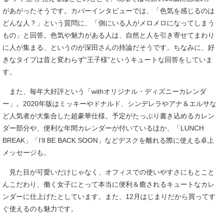
があがったそうです。カバーインタビューでは、「色気を感じるのは
どんな人？」という質問に、「側にいる人がメロメロになってしまう
もの」と回答。色気や魅力がある人は、自然と人を引き寄せてまわり
に人が集まる、というのが深田さんの持論だそうです。ちなみに、好
きなタイプは昔と変わらず“王子様”というキュートな回答をしていま
す。
また、毎年大好評という「withオリジナル・ディズニーカレンダ
ー」。2020年版はミッキーやドナルド、シンデレラやアナ＆エルサな
ど人気者が大集合した超豪華仕様。予定がたっぷり書き込めるカレン
ダー部分や、便利な年間カレンダーが付いているほか、「LUNCH
BREAK」「I’ll BE BACK SOON」などデスクを離れる際に使える卓上
メッセージも。
見た目が可愛いだけじゃなく、オフィスでの使いやすさにもとこと
んこだわり、働く女子にとって本当に便利＆癒されるキュートなカレ
ンダーに仕上げたとしています。また、12月はじまりだから買ってす
ぐ使えるのも魅力です。