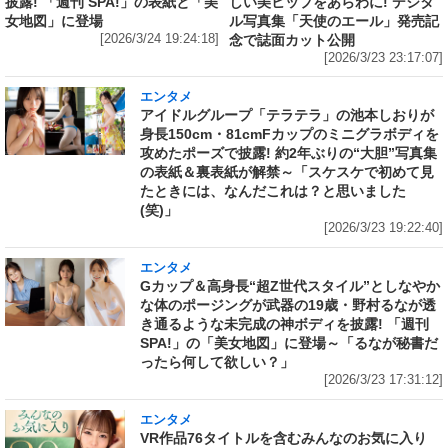
披露! 「週刊 SPA!」の表紙と「美
しい美ヒップをあらわに! デジタ
女地図」に登場
ル写真集「天使のエール」発売記
[2026/3/24 19:24:18]
念で誌面カット公開
[2026/3/23 23:17:07]
エンタメ
アイドルグループ「テラテラ」の池本しおりが
身長150cm・81cmFカップのミニグラボディを
攻めたポーズで披露! 約2年ぶりの“大胆”写真集
の表紙＆裏表紙が解禁～「スケスケで初めて見
たときには、なんだこれは？と思いました
(笑)」
[2026/3/23 19:22:40]
エンタメ
Gカップ＆高身長“超Z世代スタイル”としなやか
な体のポージングが武器の19歳・野村るなが透
き通るような未完成の神ボディを披露! 「週刊
SPA!」の「美女地図」に登場～「るなが秘書だ
ったら何して欲しい？」
[2026/3/23 17:31:12]
エンタメ
VR作品76タイトルを含むみんなのお気に入り