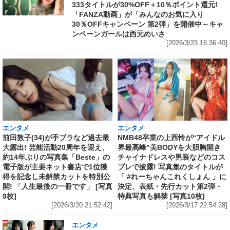
333タイトルが30%OFF＋10％ポイント還元!
「FANZA動画」が「みんなのお気に入り
30％OFFキャンペーン 第2弾」を開催中～キャ
ンペーンガールは西元めいさ
[2026/3/23 16:36:40]
エンタメ
エンタメ
前田敦子(34)が手ブラなど過去最
NMB48卒業の上西怜が“アイドル
大露出! 芸能活動20周年を迎え、
界最高峰”美BODYを大胆胸開き
約14年ぶりの写真集「Beste」の
チャイナドレスや男装などのコス
電子版が主要ネット書店で1位獲
プレで披露! 写真集のタイトルが
得を記念し未解禁カットを特別公
「 #れーちゃんこれくしょん 」に
開! 「人生最後の一冊です」 [写真
決定、表紙・先行カット第2弾・
9枚]
特典写真も解禁 [写真10枚]
[2026/3/20 21:52:42]
[2026/3/17 22:54:28]
エンタメ