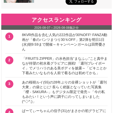
アクセスランキング
2026-08-07
～
2026-08-08
集計分
8KVR作品を含む人気の222作品が30%OFF! FANZA動
1
画が「春のパンツまつり30％OFF」第2弾を明日1日
(水)朝9:59まで開催～キャンペーンガールは田野憂さ
ん
「FRUITS ZIPPER」の水色担当“まなふぃ”こと真中ま
2
なが待望の初水着グラビアに挑戦! 「週刊プレイボー
イ」でメリハリのある美ボディを披露～「ビキニとか
下着みたいなものを人前で着るのは初めてかも」
あの桜樹ルイ(55)の28年ぶりの全裸ショットが「週刊
3
大衆」の袋とじに! 長らく絶版となっていた写真集
「櫻 - SAKURA -」もデジタル限定で発売～「今の私
もみたい！という声に調子にのってしまいました
(^◇^;)」
ぱーてぃーちゃんの信子(31)がまさかの初グラビアに
4