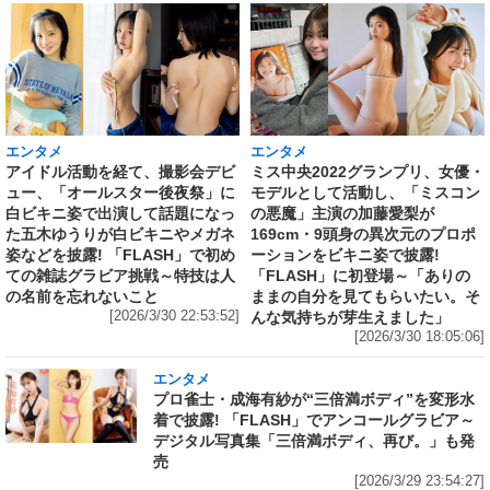
エンタメ
エンタメ
アイドル活動を経て、撮影会デビ
ミス中央2022グランプリ、女優・
ュー、「オールスター後夜祭」に
モデルとして活動し、「ミスコン
白ビキニ姿で出演して話題になっ
の悪魔」主演の加藤愛梨が
た五木ゆうりが白ビキニやメガネ
169cm・9頭身の異次元のプロポ
姿などを披露! 「FLASH」で初め
ーションをビキニ姿で披露!
ての雑誌グラビア挑戦～特技は人
「FLASH」に初登場～「ありの
の名前を忘れないこと
ままの自分を見てもらいたい。そ
[2026/3/30 22:53:52]
んな気持ちが芽生えました」
[2026/3/30 18:05:06]
エンタメ
プロ雀士・成海有紗が“三倍満ボディ”を変形水
着で披露! 「FLASH」でアンコールグラビア～
デジタル写真集「三倍満ボディ、再び。」も発
売
[2026/3/29 23:54:27]