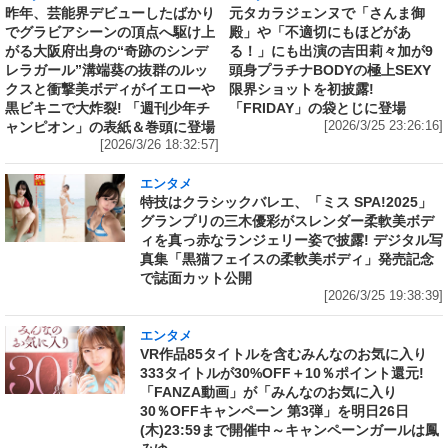
昨年、芸能界デビューしたばかり
元タカラジェンヌで「さんま御
でグラビアシーンの頂点へ駆け上
殿」や「不適切にもほどがあ
がる大阪府出身の“奇跡のシンデ
る！」にも出演の吉田莉々加が9
レラガール”溝端葵の抜群のルッ
頭身プラチナBODYの極上SEXY
クスと衝撃美ボディがイエローや
限界ショットを初披露!
黒ビキニで大炸裂! 「週刊少年チ
「FRIDAY」の袋とじに登場
ャンピオン」の表紙＆巻頭に登場
[2026/3/25 23:26:16]
[2026/3/26 18:32:57]
エンタメ
特技はクラシックバレエ、「ミス SPA!2025」
グランプリの三木優彩がスレンダー柔軟美ボデ
ィを真っ赤なランジェリー姿で披露! デジタル写
真集「黒猫フェイスの柔軟美ボディ」発売記念
で誌面カット公開
[2026/3/25 19:38:39]
エンタメ
VR作品85タイトルを含むみんなのお気に入り
333タイトルが30%OFF＋10％ポイント還元!
「FANZA動画」が「みんなのお気に入り
30％OFFキャンペーン 第3弾」を明日26日
(木)23:59まで開催中～キャンペーンガールは鳳