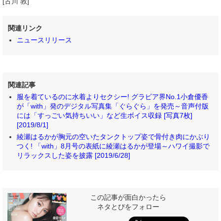
[古川 敦]
関連リンク
ニュースリリース
関連記事
服を着ているのに水着よりセクシー! グラビア界No.1小倉優香
が「with」発のデジタル写真集「ぐらぐら」を発売～音声付版
には「すっごい気持ちいい」など生ボイス収録 [写真7枚]
[2019/8/1]
綾瀬はるかが胸元の空いたタンクトップ姿で骨付き肉にかぶり
つく! 「with」8月号の表紙に綾瀬はるかが登場～ハワイ撮影で
リラックスした姿を披露 [2019/6/28]
この記事が面白かったら
ネタとぴをフォロー