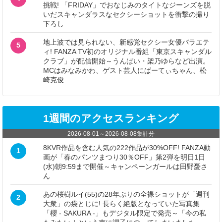
挑戦! 「FRIDAY」でおなじみのタイトなジーンズを脱
いだスキャンダラスなセクシーショットを衝撃の撮り
下ろし
地上波では見られない、新感覚セクシー女優バラエテ
5
ィ! FANZA TV初のオリジナル番組「東京スキャンダル
クラブ」が配信開始～うんぱい・架乃ゆらなど出演。
MCはみなみかわ、ゲスト芸人にぱーてぃちゃん、松
崎克俊
1週間のアクセスランキング
2026-08-01
～
2026-08-08
集計分
8KVR作品を含む人気の222作品が30%OFF! FANZA動
1
画が「春のパンツまつり30％OFF」第2弾を明日1日
(水)朝9:59まで開催～キャンペーンガールは田野憂さ
ん
あの桜樹ルイ(55)の28年ぶりの全裸ショットが「週刊
2
大衆」の袋とじに! 長らく絶版となっていた写真集
「櫻 - SAKURA -」もデジタル限定で発売～「今の私