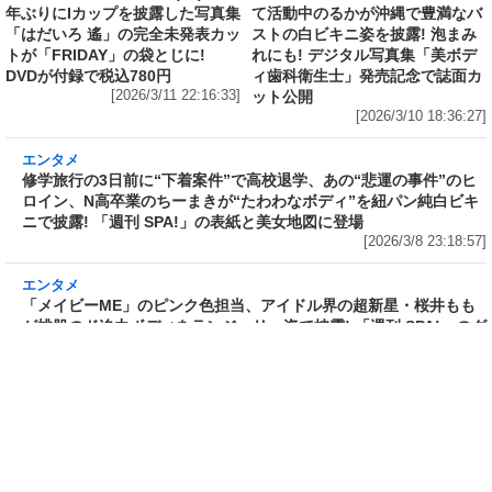
エンタメ
エンタメ
映画「冷たい熱帯魚」「恋の罪」
ミス SPA!2025グランプリ獲得、
で助演女優賞を受賞、2011年に園
歯科衛生士としての顔も持ち、コ
子温と結婚した神楽坂恵(44)が15
スプレイヤー＆撮影会モデルとし
年ぶりにIカップを披露した写真集
て活動中のるかが沖縄で豊満なバ
「はだいろ 遙」の完全未発表カッ
ストの白ビキニ姿を披露! 泡まみ
トが「FRIDAY」の袋とじに!
れにも! デジタル写真集「美ボデ
DVDが付録で税込780円
ィ歯科衛生士」発売記念で誌面カ
[2026/3/11 22:16:33]
ット公開
[2026/3/10 18:36:27]
エンタメ
修学旅行の3日前に“下着案件”で高校退学、あ
の“悲運の事件”のヒロイン、N高卒業のちーま
きが“たわわなボディ”を紐パン純白ビキニで披
露! 「週刊 SPA!」の表紙と美女地図に登場
[2026/3/8 23:18:57]
エンタメ
「メイビーME」のピンク色担当、アイドル界の