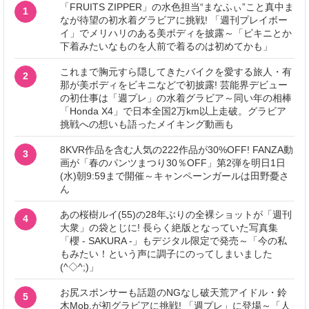
「FRUITS ZIPPER」の水色担当“まなふぃ”こと真中ま
1
なが待望の初水着グラビアに挑戦! 「週刊プレイボー
イ」でメリハリのある美ボディを披露～「ビキニとか
下着みたいなものを人前で着るのは初めてかも」
これまで胸元すら隠してきたバイクを愛する旅人・有
2
那が美ボディをビキニなどで初披露! 芸能界デビュー
の初仕事は「週プレ」の水着グラビア～同い年の相棒
「Honda X4」で日本全国2万km以上走破。グラビア
挑戦への想いも語ったメイキング動画も
8KVR作品を含む人気の222作品が30%OFF! FANZA動
3
画が「春のパンツまつり30％OFF」第2弾を明日1日
(水)朝9:59まで開催～キャンペーンガールは田野憂さ
ん
あの桜樹ルイ(55)の28年ぶりの全裸ショットが「週刊
4
大衆」の袋とじに! 長らく絶版となっていた写真集
「櫻 - SAKURA -」もデジタル限定で発売～「今の私
もみたい！という声に調子にのってしまいました
(^◇^;)」
お尻スポンサーも話題のNGなし破天荒アイドル・鈴
5
木Mob.が初グラビアに挑戦! 「週プレ」に登場～「人