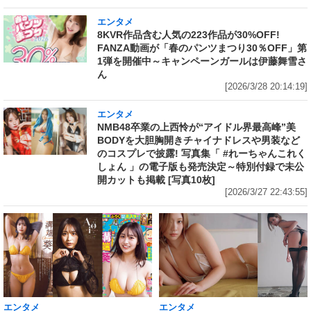
エンタメ
8KVR作品含む人気の223作品が30%OFF!
FANZA動画が「春のパンツまつり30％OFF」第
1弾を開催中～キャンペーンガールは伊藤舞雪さ
ん
[2026/3/28 20:14:19]
エンタメ
NMB48卒業の上西怜が“アイドル界最高峰”美
BODYを大胆胸開きチャイナドレスや男装など
のコスプレで披露! 写真集「 #れーちゃんこれく
しょん 」の電子版も発売決定～特別付録で未公
開カットも掲載 [写真10枚]
[2026/3/27 22:43:55]
エンタメ
エンタメ