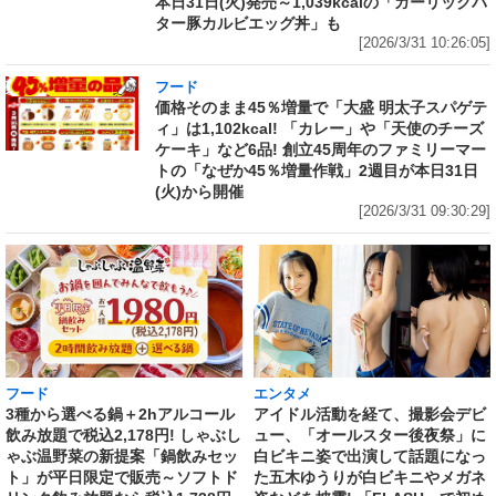
本日31日(火)発売～1,039kcalの「ガーリックバ
ター豚カルビエッグ丼」も
[2026/3/31 10:26:05]
フード
価格そのまま45％増量で「大盛 明太子スパゲテ
ィ」は1,102kcal! 「カレー」や「天使のチーズ
ケーキ」など6品! 創立45周年のファミリーマー
トの「なぜか45％増量作戦」2週目が本日31日
(火)から開催
[2026/3/31 09:30:29]
フード
エンタメ
3種から選べる鍋＋2hアルコール
アイドル活動を経て、撮影会デビ
飲み放題で税込2,178円! しゃぶし
ュー、「オールスター後夜祭」に
ゃぶ温野菜の新提案「鍋飲みセッ
白ビキニ姿で出演して話題になっ
ト」が平日限定で販売～ソフトド
た五木ゆうりが白ビキニやメガネ