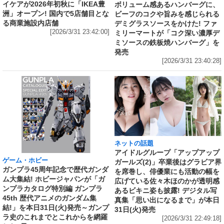
イケアが2026年初秋に「IKEA豊
ボリューム感あるハンバーグに、
洲」オープン! 国内で5店舗目とな
ビーフのコクや旨みを感じられる
る商業施設内店舗
デミグラスソースをかけた! ファ
[2026/3/31 23:42:00]
ミリーマートが「コク深い濃厚デ
ミソースの鉄板焼ハンバーグ」を
発売
[2026/3/31 23:40:28]
ネットの話題
アイドルグループ「アップアップ
ゲーム・ホビー
ガールズ(2)」卒業後はグラビア界
ガンプラ45周年記念で歴代ガンダ
を席巻し、俳優業にも活動の幅を
ム大集結! ホビージャパンが「ガ
広げている佐々木ほのかが透明感
ンプラカタログ特別編 ガンプラ
あるビキニ姿も披露! デジタル写
45th 歴代アニメのガンダム集
真集「思い出になるまで」が本日
結!」を本日31日(火)発売～ガンプ
31日(火)発売
ラ史のこれまでとこれからを網羅
[2026/3/31 22:49:18]