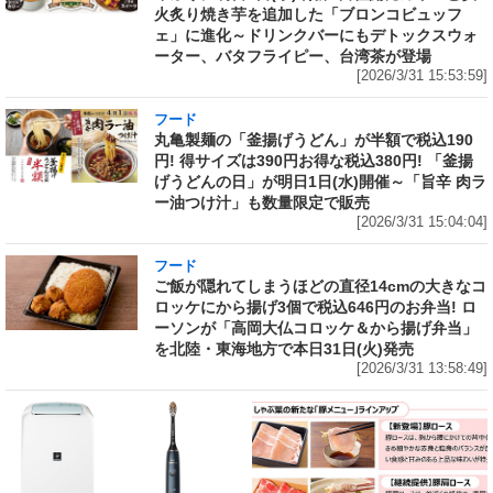
火炙り焼き芋を追加した「ブロンコビュッフ
ェ」に進化～ドリンクバーにもデトックスウォ
ーター、バタフライピー、台湾茶が登場
[2026/3/31 15:53:59]
フード
丸亀製麺の「釜揚げうどん」が半額で税込190
円! 得サイズは390円お得な税込380円! 「釜揚
げうどんの日」が明日1日(水)開催～「旨辛 肉ラ
ー油つけ汁」も数量限定で販売
[2026/3/31 15:04:04]
フード
ご飯が隠れてしまうほどの直径14cmの大きなコ
ロッケにから揚げ3個で税込646円のお弁当! ロ
ーソンが「高岡大仏コロッケ＆から揚げ弁当」
を北陸・東海地方で本日31日(火)発売
[2026/3/31 13:58:49]