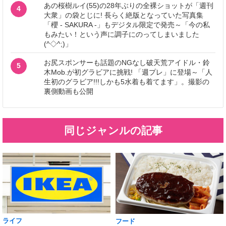
あの桜樹ルイ(55)の28年ぶりの全裸ショットが「週刊
4
大衆」の袋とじに! 長らく絶版となっていた写真集
「櫻 - SAKURA -」もデジタル限定で発売～「今の私
もみたい！という声に調子にのってしまいました
(^◇^;)」
お尻スポンサーも話題のNGなし破天荒アイドル・鈴
5
木Mob.が初グラビアに挑戦! 「週プレ」に登場～「人
生初のグラビア!!!しかも5水着も着てます」。撮影の
裏側動画も公開
同じジャンルの記事
ライフ
フード