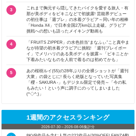
これまで胸元すら隠してきたバイクを愛する旅人・有
3
那が美ボディをビキニなどで初披露! 芸能界デビュー
の初仕事は「週プレ」の水着グラビア～同い年の相棒
「Honda X4」で日本全国2万km以上走破。グラビア
挑戦への想いも語ったメイキング動画も
「FRUITS ZIPPER」の水色担当“まなふぃ”こと真中ま
4
なが待望の初水着グラビアに挑戦! 「週刊プレイボー
イ」でメリハリのある美ボディを披露～「ビキニとか
下着みたいなものを人前で着るのは初めてかも」
あの桜樹ルイ(55)の28年ぶりの全裸ショットが「週刊
5
大衆」の袋とじに! 長らく絶版となっていた写真集
「櫻 - SAKURA -」もデジタル限定で発売～「今の私
もみたい！という声に調子にのってしまいました
(^◇^;)」
1週間のアクセスランキング
2026-07-30
～
2026-08-06
集計分
8KVR作品を含む人気の222作品が30%OFF! FANZA動