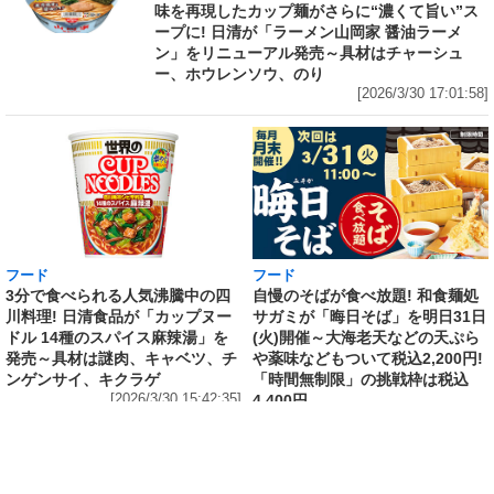
味を再現したカップ麺がさらに“濃くて旨い”ス
ープに! 日清が「ラーメン山岡家 醤油ラーメ
ン」をリニューアル発売～具材はチャーシュ
ー、ホウレンソウ、のり
[2026/3/30 17:01:58]
フード
フード
3分で食べられる人気沸騰中の四
自慢のそばが食べ放題! 和食麺処
川料理! 日清食品が「カップヌー
サガミが「晦日そば」を明日31日
ドル 14種のスパイス麻辣湯」を
(火)開催～大海老天などの天ぷら
発売～具材は謎肉、キャベツ、チ
や薬味などもついて税込2,200円!
ンゲンサイ、キクラゲ
「時間無制限」の挑戦枠は税込
[2026/3/30 15:42:35]
4,400円
[2026/3/30 15:17:42]
フード
熱湯5分でふっくら白ご飯! カレーや納豆、牛丼