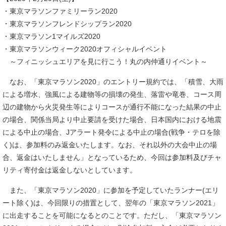
・東京マラソンファミリーラン2020
・東京マラソンフレンドシップラン2020
・東京マラソン1マイルズ2020
・東京マラソンウィーク2020オフィシャルイベント
～フィニッシュエリアを見に行こう！丸の内仲通りイベント～
なお、「東京マラソン2020」のエントリー規約では、「積雪、大雨
による増水、強風による建物等の損壊の発生、落雷や竜巻、コース周
辺の建物から火災発生等によりコースが通行不能になった結果の中止
の場合、関係当局より中止要請を受けた場合、日本国内における地震
による中止の場合、Jアラート発令による中止の場合(戦争・テロを除
く)は、参加料のみ返金いたします。なお、それ以外の大会中止の場
合、返金はいたしません」となっているため、今回は参加料及びチャ
リティ寄付金は返金しないとしています。
また、「東京マラソン2020」に参加を予定していたランナー(エリ
ート除く)は、今回限りの措置として、翌年の「東京マラソン2021」
に出走することを可能になるとのことです。ただし、「東京マラソン