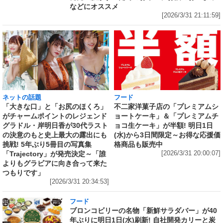
などにオススメ
[2026/3/31 21:11:59]
ネットの話題
フード
「大きな口」と「お尻のほくろ」
不二家洋菓子店の「プレミアムシ
がチャームポイントのレジェンド
ョートケーキ」＆「プレミアムチ
グラドル・岸明日香が30代ラスト
ョコ生ケーキ」が半額! 明日1日
の決意のもと史上最大の露出にも
(水)から3日間限定～お得な応援価
挑戦! 5年ぶり5冊目の写真集
格商品も販売中
「Trajectory」が発売決定～「誰
[2026/3/31 20:00:07]
よりもグラビアに向き合って来た
つもりです」
[2026/3/31 20:34:53]
フード
ブロンコビリーの名物「新鮮サラダバー」が40
年ぶりに明日1日(水)刷新! 自社開発カリーと炭