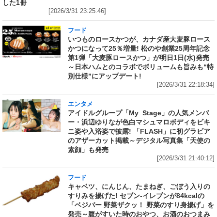
した1冊
[2026/3/31 23:25:46]
フード
いつものロースかつが、カナダ産大麦豚ロース
かつになって25％増量! 松のや創業25周年記念
第1弾「大麦豚ロースかつ」が明日1日(水)発売
～日本ハムとのコラボでボリュームも旨みも“特
別仕様”にアップデート!
[2026/3/31 22:18:34]
エンタメ
アイドルグループ「My_Stage」の人気メンバ
ー・浜辺ゆりなが色白マシュマロボディをビキ
ニ姿や入浴姿で披露! 「FLASH」に初グラビア
のアザーカット掲載～デジタル写真集「天使の
素顔」も発売
[2026/3/31 21:40:12]
フード
キャベツ、にんじん、たまねぎ、ごぼう入りの
すりみを揚げた! セブン‐イレブンが84kcalの
「ベジバー 野菜ザクッ！ 野菜のすり身揚げ」を
発売～腹がすいた時のおやつ、お酒のおつまみ