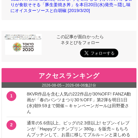
りが食欲そそる「豚生姜焼き丼」を本日20日(水)発売～隠し味
にオイスターソースと白胡椒 [2019/3/20]
この記事が面白かったら
ネタとぴをフォロー
アクセスランキング
2026-08-05
～
2026-08-06
集計分
8KVR作品を含む人気の222作品が30%OFF! FANZA動
1
画が「春のパンツまつり30％OFF」第2弾を明日1日
(水)朝9:59まで開催～キャンペーンガールは田野憂さ
ん
通常の5.6倍以上、ビッグの2.3倍以上! セブン‐イレブ
2
ンが「Happyプッチンプリン 380g」を販売～もちろ
んプッチンして、お皿に移してプルル～ンと楽しめる