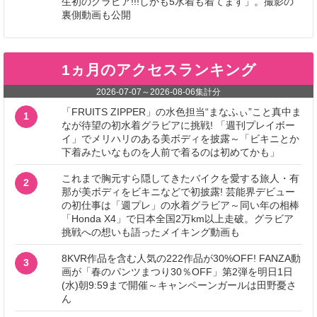
生初のグラビア!!!しかも5水着も着てます」。撮影の
裏側動画も公開
1ヵ月のアクセスランキング
2026-07-07
～
2026-08-06
集計分
「FRUITS ZIPPER」の水色担当“まなふぃ”こと真中ま
1
なが待望の初水着グラビアに挑戦! 「週刊プレイボー
イ」でメリハリのある美ボディを披露～「ビキニとか
下着みたいなものを人前で着るのは初めてかも」
これまで胸元すら隠してきたバイクを愛する旅人・有
2
那が美ボディをビキニなどで初披露! 芸能界デビュー
の初仕事は「週プレ」の水着グラビア～同い年の相棒
「Honda X4」で日本全国2万km以上走破。グラビア
挑戦への想いも語ったメイキング動画も
8KVR作品を含む人気の222作品が30%OFF! FANZA動
3
画が「春のパンツまつり30％OFF」第2弾を明日1日
(水)朝9:59まで開催～キャンペーンガールは田野憂さ
ん