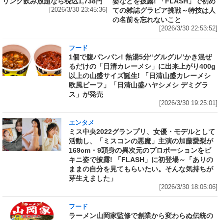
リンク飲み放題なら税込1,738円
姿などを披露! 「FLASH」で初め
[2026/3/30 23:45:36]
ての雑誌グラビア挑戦～特技は人
の名前を忘れないこと
[2026/3/30 22:53:52]
フード
1個で腹パンパン! 熱湯5分“グルグル”かき混ぜ
るだけの「日清カレーメシ」に出来上がり400g
以上の山盛サイズ誕生! 「日清山盛カレーメシ
欧風ビーフ」「日清山盛ハヤシメシ デミグラ
ス」が発売
[2026/3/30 19:25:01]
エンタメ
ミス中央2022グランプリ、女優・モデルとして
活動し、「ミスコンの悪魔」主演の加藤愛梨が
169cm・9頭身の異次元のプロポーションをビ
キニ姿で披露! 「FLASH」に初登場～「ありの
ままの自分を見てもらいたい。そんな気持ちが
芽生えました」
[2026/3/30 18:05:06]
フード
ラーメン山岡家監修で創業から変わらぬ伝統の