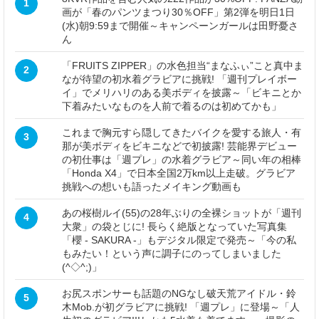
1
画が「春のパンツまつり30％OFF」第2弾を明日1日
(水)朝9:59まで開催～キャンペーンガールは田野憂さ
ん
「FRUITS ZIPPER」の水色担当“まなふぃ”こと真中ま
2
なが待望の初水着グラビアに挑戦! 「週刊プレイボー
イ」でメリハリのある美ボディを披露～「ビキニとか
下着みたいなものを人前で着るのは初めてかも」
これまで胸元すら隠してきたバイクを愛する旅人・有
3
那が美ボディをビキニなどで初披露! 芸能界デビュー
の初仕事は「週プレ」の水着グラビア～同い年の相棒
「Honda X4」で日本全国2万km以上走破。グラビア
挑戦への想いも語ったメイキング動画も
あの桜樹ルイ(55)の28年ぶりの全裸ショットが「週刊
4
大衆」の袋とじに! 長らく絶版となっていた写真集
「櫻 - SAKURA -」もデジタル限定で発売～「今の私
もみたい！という声に調子にのってしまいました
(^◇^;)」
お尻スポンサーも話題のNGなし破天荒アイドル・鈴
5
木Mob.が初グラビアに挑戦! 「週プレ」に登場～「人