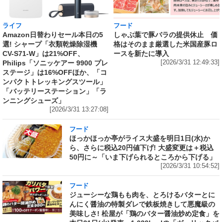
ライフ
フード
Amazon日替わりセール本日の5
しゃぶ葉で豚バラの提供休止 価
選! シャープ「衣類乾燥除湿機
格はそのまま厳選した米国産豚ロ
CV-S71-W」は21%OFF、
ースを新たに導入
Philips「ソニッケアー 9900 プレ
[2026/3/31 12:49:33]
ステージ」は16%OFFほか、「コ
ンパクトトレッキングスツール」
「バッテリーステーション」「ラ
ンニングシューズ」
[2026/3/31 13:27:08]
フード
ほっかほっか亭がライス大盛を明日1日(水)か
ら、さらに税込20円値下げ! 大盛変更は＋税込
50円に～「いま下げられるところから下げる」
[2026/3/31 10:54:52]
フード
ジューシーな鶏もも肉を、とろけるバターとに
んにく醤油の特製ダレで鉄板焼きして悪魔級の
美味しさ! 松屋が「鶏のバター醤油炒め定食」を