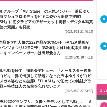
メ
ルグループ「My_Stage」の人気メンバー・浜辺ゆり
白マシュマロボディをビキニ姿や入浴姿で披露!
9
ASH」に初グラビアのアザーカット掲載～デジタル写真
使の素顔」も発売
[2026/3/31 21:40:12]
メ
作品を含む人気の222作品が30%OFF! FANZA動画が
10
パンツまつり30％OFF」第2弾を明日1日(水)朝9:59ま
～キャンペーンガールは田野憂さん
[2026/3/31 19:47:11]
メ
ル活動を経て、撮影会デビュー、「オールスター後夜
白ビキニ姿で出演して話題になった五木ゆうりが白ビ
メガネ姿などを披露! 「FLASH」で初めての雑誌グラ
戦～特技は人の名前を忘れないこと
1
[2026/3/30 22:53:52]
メ
央2022グランプリ、女優・モデルとして活動し、「ミ
1
の悪魔」主演の加藤愛梨が169cm・9頭身の異次元の