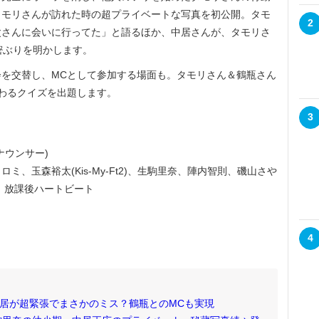
タモリさんが訪れた時の超プライベートな写真を初公開。タモ
2
父さんに会いに行ってた」と語るほか、中居さんが、タモリさ
密ぶりを明かします。
を交替し、MCとして参加する場面も。タモリさん＆鶴瓶さん
わるクイズを出題します。
3
ナウンサー)
、玉森裕太(Kis-My-Ft2)、生駒里奈、陣内智則、磯山さや
ン、放課後ハートビート
4
中居が超緊張でまさかのミス？鶴瓶とのMCも実現