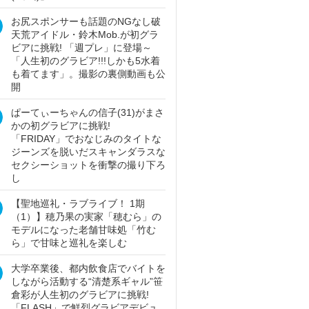
お尻スポンサーも話題のNGなし破
天荒アイドル・鈴木Mob.が初グラ
ビアに挑戦! 「週プレ」に登場～
「人生初のグラビア!!!しかも5水着
も着てます」。撮影の裏側動画も公
開
ぱーてぃーちゃんの信子(31)がまさ
かの初グラビアに挑戦!
「FRIDAY」でおなじみのタイトな
ジーンズを脱いだスキャンダラスな
セクシーショットを衝撃の撮り下ろ
し
【聖地巡礼・ラブライブ！ 1期
（1）】穂乃果の実家「穂むら」の
モデルになった老舗甘味処「竹む
ら」で甘味と巡礼を楽しむ
大学卒業後、都内飲食店でバイトを
しながら活動する“清楚系ギャル”笹
倉彩が人生初のグラビアに挑戦!
「FLASH」で鮮烈グラビアデビュ