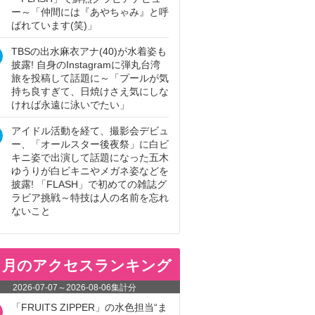
ー～「仲間には『あやちゃみ』と呼
ばれています(笑)」
TBSの出水麻衣アナ(40)が水着姿も
披露! 自身のInstagramに弾丸台湾
旅を投稿して話題に～「プールが気
持ち良すぎて、日焼けさえ気にしな
ければ永遠に泳いでたい」
アイドル活動を経て、撮影会デビュ
ー、「オールスター後夜祭」に白ビ
キニ姿で出演して話題になった五木
ゆうりが白ビキニやメガネ姿などを
披露! 「FLASH」で初めての雑誌グ
ラビア挑戦～特技は人の名前を忘れ
ないこと
ヵ月のアクセスランキング
2026-07-07
～
2026-08-06
集計分
「FRUITS ZIPPER」の水色担当“ま