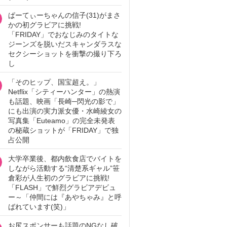
ぱーてぃーちゃんの信子(31)がまさ
かの初グラビアに挑戦!
「FRIDAY」でおなじみのタイトな
ジーンズを脱いだスキャンダラスな
セクシーショットを衝撃の撮り下ろ
し
「そのヒップ、国宝超え。」
Netflix「シティーハンター」の熱演
も話題、映画「長崎─閃光の影で」
にも出演の実力派女優・水崎綾女の
写真集「Euteamo」の完全未発表
の秘蔵ショットが「FRIDAY」で独
占公開
大学卒業後、都内飲食店でバイトを
しながら活動する“清楚系ギャル”笹
倉彩が人生初のグラビアに挑戦!
「FLASH」で鮮烈グラビアデビュ
ー～「仲間には『あやちゃみ』と呼
ばれています(笑)」
お尻スポンサーも話題のNGなし破