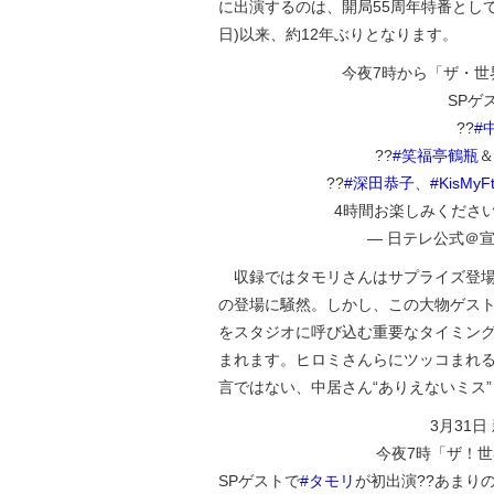
に出演するのは、開局55周年特番として放
日)以来、約12年ぶりとなります。
今夜7時から「ザ・世
SPゲ
??
#
??
#笑福亭鶴瓶
＆
??
#深田恭子
、
#KisMyF
4時間お楽しみください
— 日テレ公式＠宣伝部 
収録ではタモリさんはサプライズ登場
の登場に騒然。しかし、この大物ゲス
をスタジオに呼び込む重要なタイミン
まれます。ヒロミさんらにツッコまれ
言ではない、中居さん“ありえないミス
3月31
今夜7時「ザ！世
SPゲストで
#タモリ
が初出演??あまり