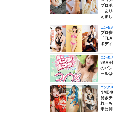
プロポ
「あり
えまし
エンタ
プロ雀
「FL
ボディ
エンタ
8KV
のパン
ールは
エンタ
NMB
開きチ
れーち
未公開