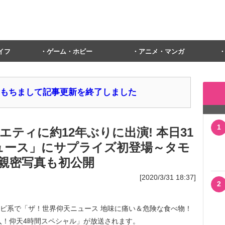
イフ
ゲーム・ホビー
アニメ・マンガ
1日をもちまして記事更新を終了しました
1
ティに約12年ぶりに出演! 本日31
ニュース」にサプライズ初登場～タモ
親密写真も初公開
[2020/3/31 18:37]
2
本テレビ系で「ザ！世界仰天ニュース 地味に痛い＆危険な食べ物！
入！仰天4時間スペシャル」が放送されます。