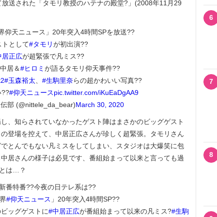
送された「タモリ教授のハテナの殿堂?」(2008年11月29
6
界仰天ニュース」20年突入4時間SPを放送??
ストとして
#タモリ
が初出演??
中居正広
が超緊張で凡ミス??
中居＆
#ヒロミ
が語るタモリ仰天事件??
t2
#玉森裕太
、
#生駒里奈
らの超かわいい写真??
7
??
#仰天ニュース
pic.twitter.com/iKuEaDgAA9
(@nittele_da_bear)
March 30, 2020
し、知らされていなかったゲスト陣はまさかのビッグゲスト
トの登場を控えて、中居正広さんが珍しく超緊張。タモリさん
グでとんでもない凡ミスをしてしまい、スタジオは大爆笑に包
8
る中居さんの様子は必見です、番組始まって以来と言っても過
”とは…？
日 新番特番??今夜の日テレ系は??
界
#仰天ニュース
」20年突入4時間SP??
のビッグゲストに
#中居正広
が番組始まって以来の凡ミス?
#生駒