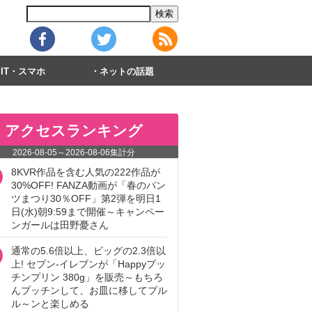
IT・スマホ
ネットの話題
アクセスランキング
2026-08-05
～
2026-08-06
集計分
8KVR作品を含む人気の222作品が
30%OFF! FANZA動画が「春のパン
ツまつり30％OFF」第2弾を明日1
日(水)朝9:59まで開催～キャンペー
ンガールは田野憂さん
通常の5.6倍以上、ビッグの2.3倍以
上! セブン‐イレブンが「Happyプッ
チンプリン 380g」を販売～もちろ
んプッチンして、お皿に移してプル
ル～ンと楽しめる