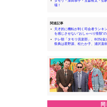
タモリ・深田恭子・玉森裕太・生駒
場！
関連記事
天才的に機転が利く司会者ランキン
を感じさせない“おしゃべり怪獣”のピン芸
テレ朝「タモリ倶楽部」、8/25(金
祭典は星野源、松たか子、浦沢直樹、マ
同