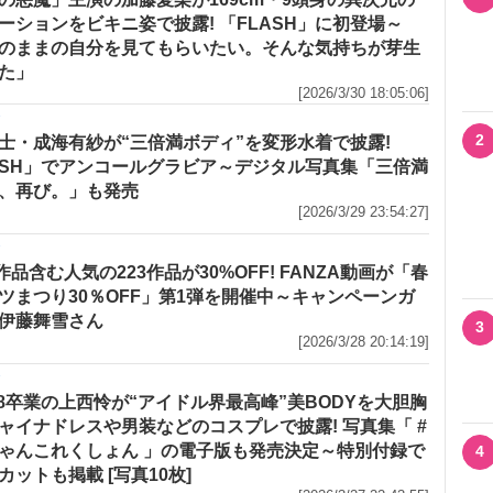
ーションをビキニ姿で披露! 「FLASH」に初登場～
のままの自分を見てもらいたい。そんな気持ちが芽生
た」
[2026/3/30 18:05:06]
メ
2
士・成海有紗が“三倍満ボディ”を変形水着で披露!
ASH」でアンコールグラビア～デジタル写真集「三倍満
、再び。」も発売
[2026/3/29 23:54:27]
メ
R作品含む人気の223作品が30%OFF! FANZA動画が「春
ツまつり30％OFF」第1弾を開催中～キャンペーンガ
伊藤舞雪さん
3
[2026/3/28 20:14:19]
メ
48卒業の上西怜が“アイドル界最高峰”美BODYを大胆胸
ャイナドレスや男装などのコスプレで披露! 写真集「 #
ゃんこれくしょん 」の電子版も発売決定～特別付録で
4
カットも掲載 [写真10枚]