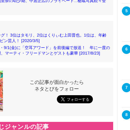
里奈の幼少期、中居正広のプライベート...秘蔵写真続々登
5
グ！ 3位はタモリ、2位はくりぃむ上田晋也。1位は、年齢
人！ [2020/3/5]
)・9/1(金)に「空耳アワード」を前後編で放送！ 年に一度の
6
ーティ・フリードマンとゲストも豪華 [2017/8/23]
この記事が面白かったら
7
ネタとぴをフォロー
8
じジャンルの記事