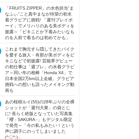
「FRUITS ZIPPER」の水色担当“ま
なふぃ”こと真中まなが待望の初水
着グラビアに挑戦! 「週刊プレイボ
ーイ」でメリハリのある美ボディを
披露～「ビキニとか下着みたいなも
のを人前で着るのは初めてかも」
これまで胸元すら隠してきたバイク
を愛する旅人・有那が美ボディをビ
キニなどで初披露! 芸能界デビュー
の初仕事は「週プレ」の水着グラビ
ア～同い年の相棒「Honda X4」で
日本全国2万km以上走破。グラビア
挑戦への想いも語ったメイキング動
画も
あの桜樹ルイ(55)の28年ぶりの全裸
ショットが「週刊大衆」の袋とじ
に! 長らく絶版となっていた写真集
「櫻 - SAKURA -」もデジタル限定
で発売～「今の私もみたい！という
声に調子にのってしまいました
(^◇^;)」