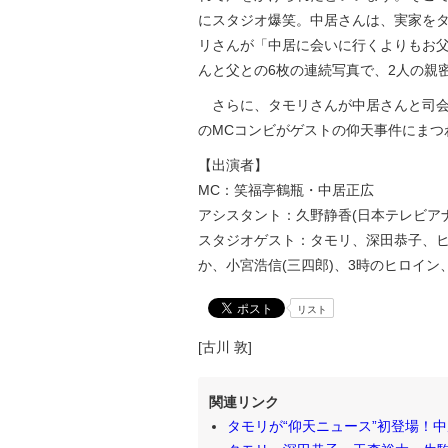
にスタジオ爆笑。中居さんは、実家を
リさんが「中居に会いに行くよりもお
んと父との6枚の連続写真で、2人の親
さらに、タモリさんが中居さんと司会
のMCコンビがゲストの仰天事件にまつ
【出演者】
MC：笑福亭鶴瓶・中居正広
アシスタント：久野静香(日本テレビア
スタジオゲスト：タモリ、深田恭子、ヒロミ
か、小宮浩信(三四郎)、3時のヒロイ
リスト
[古川 敦]
関連リンク
タモリが“仰天ニュース”初登場！