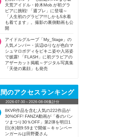
天荒アイドル・鈴木Mob.が初グラ
ビアに挑戦! 「週プレ」に登場～
「人生初のグラビア!!!しかも5水着
も着てます」。撮影の裏側動画も公
開
アイドルグループ「My_Stage」の
人気メンバー・浜辺ゆりなが色白マ
シュマロボディをビキニ姿や入浴姿
で披露! 「FLASH」に初グラビアの
アザーカット掲載～デジタル写真集
「天使の素顔」も発売
週間のアクセスランキング
2026-07-30
～
2026-08-06
集計分
8KVR作品を含む人気の222作品が
30%OFF! FANZA動画が「春のパン
ツまつり30％OFF」第2弾を明日1
日(水)朝9:59まで開催～キャンペー
ンガールは田野憂さん