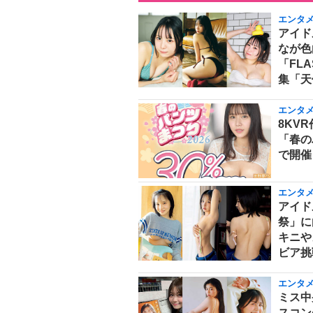
エンタ
アイド
なが色
「FL
集「天
エンタ
8KVR
「春の
で開催
エンタ
アイド
祭」に
キニや
ビア挑
エンタ
ミス中
スコン