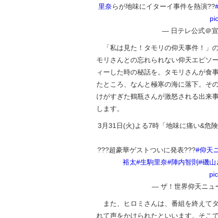
里奈
らが地味にイターイ事件を熱演??
pi
— 日テレ公式＠宣伝部 
「私は見た！タモリの仰天事件！」の
モリさんとの忘れられない仰天エピソ
ィーした時の秘話を。タモリさんが食事
たところ、なんと極寒の海に落下。そ
けがすぎた鶴瓶さんが激怒される出来
します。
3月31日(火)よる7時「地味に痛い&
???超豪華ゲストついに発表???
#仰天
裕太
#生駒里奈
#陣内智則
#磯山
pi
— ザ！世界仰天ニュース【
また、ヒロミさんは、番組を終えてタ
れて声をかけられたといいます。そこ