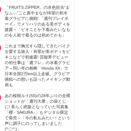
「FRUITS ZIPPER」の水色担当“ま
なふぃ”こと真中まなが待望の初水
着グラビアに挑戦! 「週刊プレイボ
ーイ」でメリハリのある美ボディを
披露～「ビキニとか下着みたいなも
のを人前で着るのは初めてかも」
これまで胸元すら隠してきたバイク
を愛する旅人・有那が美ボディをビ
キニなどで初披露! 芸能界デビュー
の初仕事は「週プレ」の水着グラビ
ア～同い年の相棒「Honda X4」で
日本全国2万km以上走破。グラビア
挑戦への想いも語ったメイキング動
画も
あの桜樹ルイ(55)の28年ぶりの全裸
ショットが「週刊大衆」の袋とじ
に! 長らく絶版となっていた写真集
「櫻 - SAKURA -」もデジタル限定
で発売～「今の私もみたい！という
声に調子にのってしまいました
(^◇^;)」