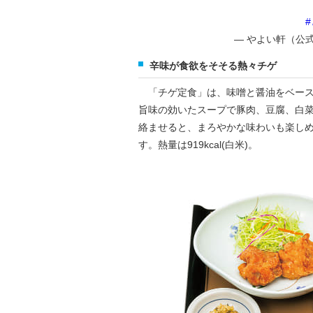
— やよい軒（公式） 
辛味が食欲をそそる熱々チゲ
「チゲ定食」は、味噌と醤油をベース
旨味の効いたスープで豚肉、豆腐、白
絡ませると、まろやかな味わいも楽し
す。熱量は919kcal(白米)。