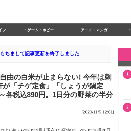
イフ
ゲーム・ホビー
アニメ・マンガ
1日をもちまして記事更新を終了しました
1
自由の白米が止まらない! 今年は刺
い軒が「チゲ定食」「しょうが鍋定
売～各税込890円。1日分の野菜の半分
2
[2020/11/5 12:01]
軒」(2020年9月末現在373店舗)が、2020年10月20日