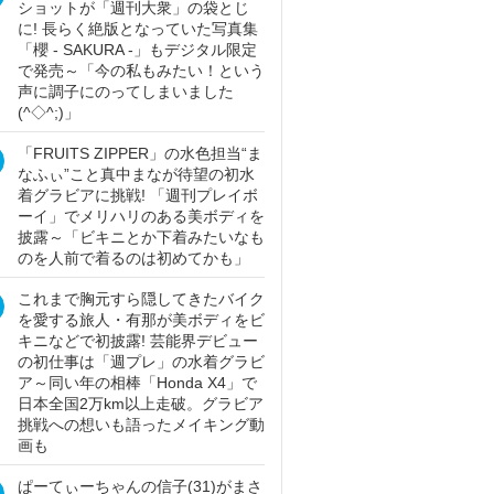
ショットが「週刊大衆」の袋とじ
に! 長らく絶版となっていた写真集
「櫻 - SAKURA -」もデジタル限定
で発売～「今の私もみたい！という
声に調子にのってしまいました
(^◇^;)」
「FRUITS ZIPPER」の水色担当“ま
なふぃ”こと真中まなが待望の初水
着グラビアに挑戦! 「週刊プレイボ
ーイ」でメリハリのある美ボディを
披露～「ビキニとか下着みたいなも
のを人前で着るのは初めてかも」
これまで胸元すら隠してきたバイク
を愛する旅人・有那が美ボディをビ
キニなどで初披露! 芸能界デビュー
の初仕事は「週プレ」の水着グラビ
ア～同い年の相棒「Honda X4」で
日本全国2万km以上走破。グラビア
挑戦への想いも語ったメイキング動
画も
ぱーてぃーちゃんの信子(31)がまさ