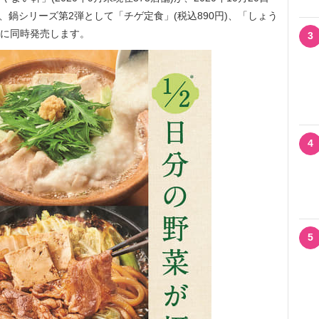
、鍋シリーズ第2弾として「チゲ定食」(税込890円)、「しょう
木)に同時発売します。
3
4
5