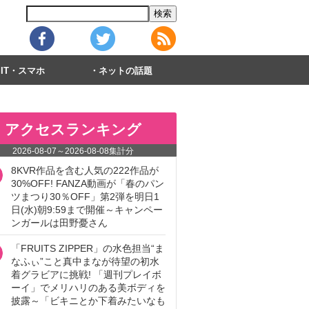
IT・スマホ
ネットの話題
アクセスランキング
2026-08-07
～
2026-08-08
集計分
8KVR作品を含む人気の222作品が
30%OFF! FANZA動画が「春のパン
ツまつり30％OFF」第2弾を明日1
日(水)朝9:59まで開催～キャンペー
ンガールは田野憂さん
「FRUITS ZIPPER」の水色担当“ま
なふぃ”こと真中まなが待望の初水
着グラビアに挑戦! 「週刊プレイボ
ーイ」でメリハリのある美ボディを
披露～「ビキニとか下着みたいなも