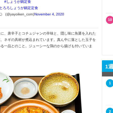
#しょうが鍋定食
#とろろしょうが鍋定定食
(@yayoiken_com)
November 4, 2020
10
に、唐辛子とコチュジャンの辛味と、隠し味に魚醤を入れた
菜、ネギの具材が煮込まれています。真ん中に落とした玉子を
める一品とのこと。ジューシーな鶏のから揚げも付いていま
1
1
2