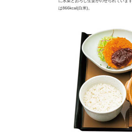
に水菜とおろし生姜がのせられていま
は866kcal(白米)。