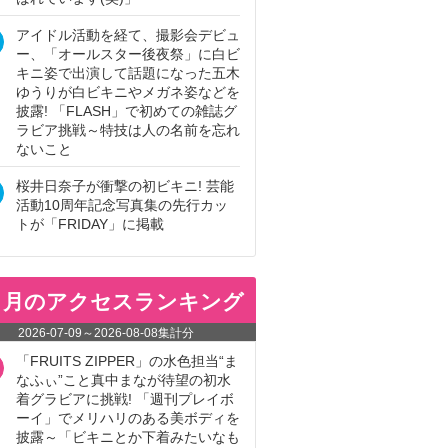
アイドル活動を経て、撮影会デビュ
ー、「オールスター後夜祭」に白ビ
キニ姿で出演して話題になった五木
ゆうりが白ビキニやメガネ姿などを
披露! 「FLASH」で初めての雑誌グ
ラビア挑戦～特技は人の名前を忘れ
ないこと
桜井日奈子が衝撃の初ビキニ! 芸能
活動10周年記念写真集の先行カッ
トが「FRIDAY」に掲載
ヵ月のアクセスランキング
2026-07-09
～
2026-08-08
集計分
「FRUITS ZIPPER」の水色担当“ま
なふぃ”こと真中まなが待望の初水
着グラビアに挑戦! 「週刊プレイボ
ーイ」でメリハリのある美ボディを
披露～「ビキニとか下着みたいなも