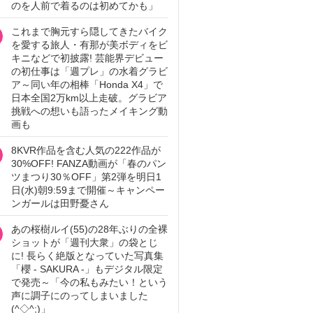
のを人前で着るのは初めてかも」
これまで胸元すら隠してきたバイク
を愛する旅人・有那が美ボディをビ
キニなどで初披露! 芸能界デビュー
の初仕事は「週プレ」の水着グラビ
ア～同い年の相棒「Honda X4」で
日本全国2万km以上走破。グラビア
挑戦への想いも語ったメイキング動
画も
8KVR作品を含む人気の222作品が
30%OFF! FANZA動画が「春のパン
ツまつり30％OFF」第2弾を明日1
日(水)朝9:59まで開催～キャンペー
ンガールは田野憂さん
あの桜樹ルイ(55)の28年ぶりの全裸
ショットが「週刊大衆」の袋とじ
に! 長らく絶版となっていた写真集
「櫻 - SAKURA -」もデジタル限定
で発売～「今の私もみたい！という
声に調子にのってしまいました
(^◇^;)」