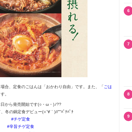
6
7
場合、定食のごはんは「おかわり自由」です。また、「
ごは
ます。
8
日から発売開始です(○・ω・)ﾉ??
の鍋定食デビュー(○´∀｀)//""ﾊﾟﾁﾊﾟﾁ
9
#チゲ定食
#辛旨チゲ定食