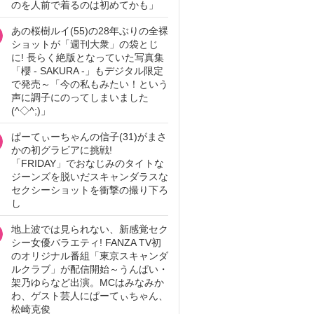
のを人前で着るのは初めてかも」
あの桜樹ルイ(55)の28年ぶりの全裸
ショットが「週刊大衆」の袋とじ
に! 長らく絶版となっていた写真集
「櫻 - SAKURA -」もデジタル限定
で発売～「今の私もみたい！という
声に調子にのってしまいました
(^◇^;)」
ぱーてぃーちゃんの信子(31)がまさ
かの初グラビアに挑戦!
「FRIDAY」でおなじみのタイトな
ジーンズを脱いだスキャンダラスな
セクシーショットを衝撃の撮り下ろ
し
地上波では見られない、新感覚セク
シー女優バラエティ! FANZA TV初
のオリジナル番組「東京スキャンダ
ルクラブ」が配信開始～うんぱい・
架乃ゆらなど出演。MCはみなみか
わ、ゲスト芸人にぱーてぃちゃん、
松崎克俊