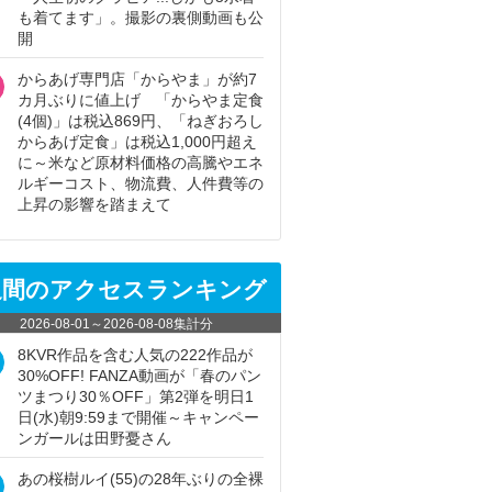
も着てます」。撮影の裏側動画も公
開
からあげ専門店「からやま」が約7
カ月ぶりに値上げ 「からやま定食
(4個)」は税込869円、「ねぎおろし
からあげ定食」は税込1,000円超え
に～米など原材料価格の高騰やエネ
ルギーコスト、物流費、人件費等の
上昇の影響を踏まえて
週間のアクセスランキング
2026-08-01
～
2026-08-08
集計分
8KVR作品を含む人気の222作品が
30%OFF! FANZA動画が「春のパン
ツまつり30％OFF」第2弾を明日1
日(水)朝9:59まで開催～キャンペー
ンガールは田野憂さん
あの桜樹ルイ(55)の28年ぶりの全裸