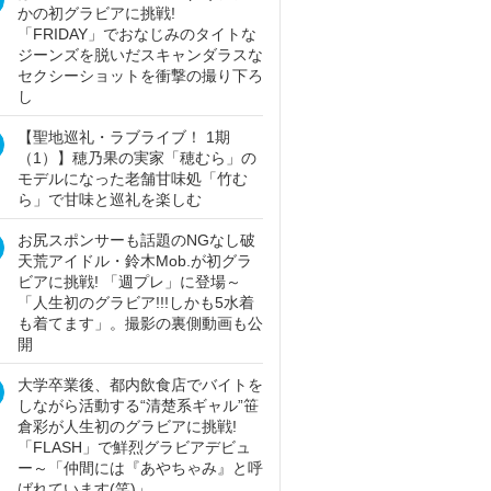
かの初グラビアに挑戦!
「FRIDAY」でおなじみのタイトな
ジーンズを脱いだスキャンダラスな
セクシーショットを衝撃の撮り下ろ
し
【聖地巡礼・ラブライブ！ 1期
（1）】穂乃果の実家「穂むら」の
モデルになった老舗甘味処「竹む
ら」で甘味と巡礼を楽しむ
お尻スポンサーも話題のNGなし破
天荒アイドル・鈴木Mob.が初グラ
ビアに挑戦! 「週プレ」に登場～
「人生初のグラビア!!!しかも5水着
も着てます」。撮影の裏側動画も公
開
大学卒業後、都内飲食店でバイトを
しながら活動する“清楚系ギャル”笹
倉彩が人生初のグラビアに挑戦!
「FLASH」で鮮烈グラビアデビュ
ー～「仲間には『あやちゃみ』と呼
ばれています(笑)」