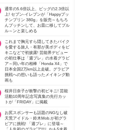
通常の5.6倍以上、ビッグの2.3倍以
上! セブン‐イレブンが「Happyプッ
チンプリン 380g」を販売～もちろ
んプッチンして、お皿に移してプル
ル～ンと楽しめる
これまで胸元すら隠してきたバイク
を愛する旅人・有那が美ボディをビ
キニなどで初披露! 芸能界デビュー
の初仕事は「週プレ」の水着グラビ
ア～同い年の相棒「Honda X4」で
日本全国2万km以上走破。グラビア
挑戦への想いも語ったメイキング動
画も
桜井日奈子が衝撃の初ビキニ! 芸能
活動10周年記念写真集の先行カッ
トが「FRIDAY」に掲載
お尻スポンサーも話題のNGなし破
天荒アイドル・鈴木Mob.が初グラ
ビアに挑戦! 「週プレ」に登場～
「人生初のグラビア!!!しかも5水着