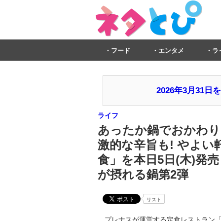
フード
エンタメ
ラ
2026年3月3
ライフ
あったか鍋でおかわり
激的な辛旨も! やよ
食」を本日5日(木)発
が摂れる鍋第2弾
リスト
プレナスが運営する定食レストラン「やよい