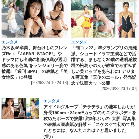
エンタメ
エンタメ
乃木坂46卒業、舞台けものフレン
「制コレ22」準グランプリの清純
ズRe：「JAPARI STAGE!」や、
派、ショートドラマ主演などで活
ドラマにも出演の相楽伊織が透明
躍する、まもなく20歳の透明感抜
感のある色気 をランジェリー姿で
群の松島かのんが教室でみずみず
披露! 「週刊 SPA!」の表紙と「美
しい美ヒップをあらわに! デジタ
女地図」に登場
ル写真集「天使のエール」発売記
[2026/3/24 19:24:18]
念で誌面カット公開
[2026/3/23 23:17:07]
エンタメ
アイドルグループ「テラテラ」の池本しおりが
身長150cm・81cmFカップのミニグラボディを
攻めたポーズで披露! 約2年ぶりの“大胆”写真集
の表紙＆裏表紙が解禁～「スケスケで初めて見
たときには、なんだこれは？と思いました
(笑)」