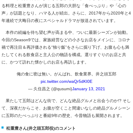
る料理と松重豊さんが演じる五郎の大胆な「食べっぷり」や「心の
声」が話題となり、ハマる人が続出。さらに、2017年から2020年と4
年連続で大晦日の夜にスペシャルドラマが放送されています。
本作の続編を待ち望む声が高まる中、ついに最新シーズンが始動。
今回のSeason9では、家族経営などの小さなお店をメインに、コロナ
禍で再注目＆再評価される“独り飯”をさらに掘り下げ、お腹も心も満
たしてくれる飲食店と主人公の物語を構成。選りすぐりのお店と共
に、かつて訪れた懐かしのお店も再訪します。
俺の食に密は無い。がんばれ、飲食業界。井之頭五郎
pic.twitter.com/waQr5dKI0E
— 久住昌之 (@qusumi)
January 13, 2021
果たして五郎はどんな街で、どんな絶品グルメと出会うのか!? そし
て、深夜だからこそ、お腹が空くこと間違いなしの絶品グルメシーン
に五郎のたべっぷりと番組9年の歴史、今昔物語も展開されます。
松重豊さん(井之頭五郎役)のコメント