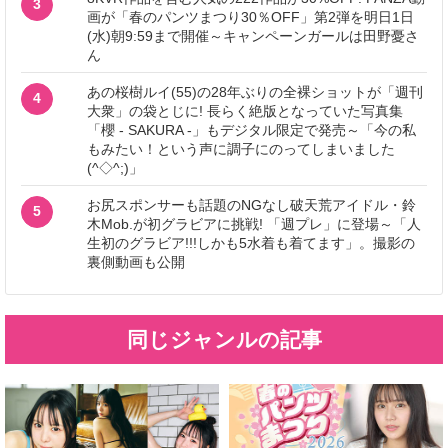
3
画が「春のパンツまつり30％OFF」第2弾を明日1日
(水)朝9:59まで開催～キャンペーンガールは田野憂さ
ん
あの桜樹ルイ(55)の28年ぶりの全裸ショットが「週刊
4
大衆」の袋とじに! 長らく絶版となっていた写真集
「櫻 - SAKURA -」もデジタル限定で発売～「今の私
もみたい！という声に調子にのってしまいました
(^◇^;)」
お尻スポンサーも話題のNGなし破天荒アイドル・鈴
5
木Mob.が初グラビアに挑戦! 「週プレ」に登場～「人
生初のグラビア!!!しかも5水着も着てます」。撮影の
裏側動画も公開
同じジャンルの記事