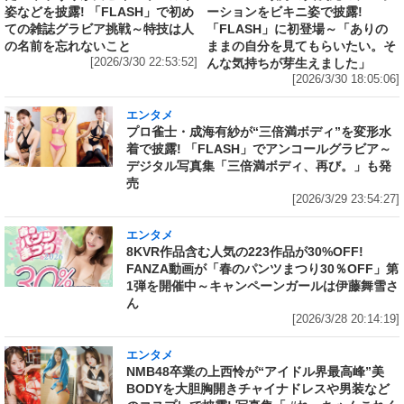
姿などを披露! 「FLASH」で初め
ーションをビキニ姿で披露!
ての雑誌グラビア挑戦～特技は人
「FLASH」に初登場～「ありの
の名前を忘れないこと
ままの自分を見てもらいたい。そ
[2026/3/30 22:53:52]
んな気持ちが芽生えました」
[2026/3/30 18:05:06]
エンタメ
プロ雀士・成海有紗が“三倍満ボディ”を変形水
着で披露! 「FLASH」でアンコールグラビア～
デジタル写真集「三倍満ボディ、再び。」も発
売
[2026/3/29 23:54:27]
エンタメ
8KVR作品含む人気の223作品が30%OFF!
FANZA動画が「春のパンツまつり30％OFF」第
1弾を開催中～キャンペーンガールは伊藤舞雪さ
ん
[2026/3/28 20:14:19]
エンタメ
NMB48卒業の上西怜が“アイドル界最高峰”美
BODYを大胆胸開きチャイナドレスや男装など