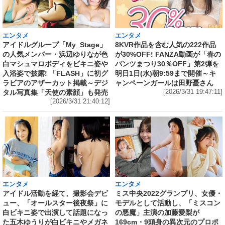
エンタメ
エンタメ
アイドルグループ「My_Stage」
8KVR作品を含む人気の222作品
の人気メンバー・浜辺ゆりなが色
が30%OFF! FANZA動画が「春の
白マシュマロボディをビキニ姿や
パンツまつり30％OFF」第2弾を
入浴姿で披露! 「FLASH」に初グ
明日1日(水)朝9:59まで開催～キ
ラビアのアザーカット掲載～デジ
ャンペーンガールは田野憂さん
タル写真集「天使の素顔」も発売
[2026/3/31 19:47:11]
[2026/3/31 21:40:12]
エンタメ
エンタメ
アイドル活動を経て、撮影会デビ
ミス中央2022グランプリ、女優・
ュー、「オールスター後夜祭」に
モデルとして活動し、「ミスコン
白ビキニ姿で出演して話題になっ
の悪魔」主演の加藤愛梨が
た五木ゆうりが白ビキニやメガネ
169cm・9頭身の異次元のプロポ