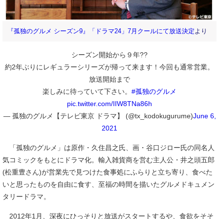
『孤独のグルメ シーズン9』「ドラマ24」7月クールにて放送決定
より
シーズン開始から９年??
約2年ぶりにレギュラーシリーズが帰って来ます！今回も通常営業。
放送開始まで
楽しみに待っていて下さい。
#孤独のグルメ
pic.twitter.com/IIW8TNa86h
— 孤独のグルメ【テレビ東京 ドラマ】 (@tx_kodokugurume)
June 6,
2021
「孤独のグルメ」は原作・久住昌之氏、画・谷口ジロー氏の同名人
気コミックをもとにドラマ化。輸入雑貨商を営む主人公・井之頭五郎
(松重豊さん)が営業先で見つけた食事処にふらりと立ち寄り、食べた
いと思ったものを自由に食す、至福の時間を描いたグルメドキュメン
タリードラマ。
2012年1月、深夜にひっそりと放送がスタートするや、食欲をそそ