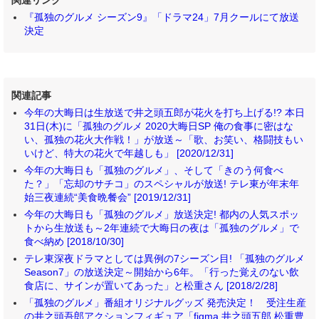
関連リンク
『孤独のグルメ シーズン9』「ドラマ24」7月クールにて放送
決定
関連記事
今年の大晦日は生放送で井之頭五郎が花火を打ち上げる!? 本日
31日(木)に「孤独のグルメ 2020大晦日SP 俺の食事に密はな
い、孤独の花火大作戦！」が放送～「歌、お笑い、格闘技もい
いけど、特大の花火で年越しも」 [2020/12/31]
今年の大晦日も「孤独のグルメ」、そして「きのう何食べ
た？」「忘却のサチコ」のスペシャルが放送! テレ東が年末年
始三夜連続“美食晩餐会” [2019/12/31]
今年の大晦日も「孤独のグルメ」放送決定! 都内の人気スポッ
トから生放送も～2年連続で大晦日の夜は「孤独のグルメ」で
食べ納め [2018/10/30]
テレ東深夜ドラマとしては異例の7シーズン目! 「孤独のグルメ
Season7」の放送決定～開始から6年。「行った覚えのない飲
食店に、サインが置いてあった」と松重さん [2018/2/28]
「孤独のグルメ」番組オリジナルグッズ 発売決定！ 受注生産
の井之頭吾郎アクションフィギュア「figma 井之頭五郎 松重豊