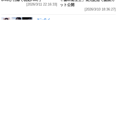
[2026/3/11 22:16:33]
ット公開
[2026/3/10 18:36:27]
エンタメ
修学旅行の3日前に“下着案件”で高校退学、あ
の“悲運の事件”のヒロイン、N高卒業のちーま
きが“たわわなボディ”を紐パン純白ビキニで披
露! 「週刊 SPA!」の表紙と美女地図に登場
[2026/3/8 23:18:57]
エンタメ
「メイビーME」のピンク色担当、アイドル界の
超新星・桜井ももが桃肌のド迫力ボディをラン
ジェリー姿で披露! 「週刊 SPA!」のグラビア界
の次世代スターを発掘する「美女検索」に登場
[2026/3/7 14:00:51]
エンタメ
「子宮恋愛」出演、「水ダウ」でクロちゃんを
悩殺しまくった、理系大学卒業・脱サラグラド
ル山田かな(30)が柔肌Gカップを様々な経験をし
てきたからこそ生々しく披露! 「週刊 SPA!」の
グラビアン魂に初登場