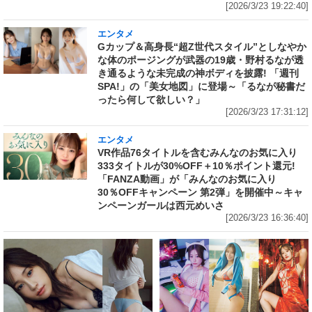
[2026/3/23 19:22:40]
エンタメ
Gカップ＆高身長“超Z世代スタイル”としなやか
な体のポージングが武器の19歳・野村るなが透
き通るような未完成の神ボディを披露! 「週刊
SPA!」の「美女地図」に登場～「るなが秘書だ
ったら何して欲しい？」
[2026/3/23 17:31:12]
エンタメ
VR作品76タイトルを含むみんなのお気に入り
333タイトルが30%OFF＋10％ポイント還元!
「FANZA動画」が「みんなのお気に入り
30％OFFキャンペーン 第2弾」を開催中～キャ
ンペーンガールは西元めいさ
[2026/3/23 16:36:40]