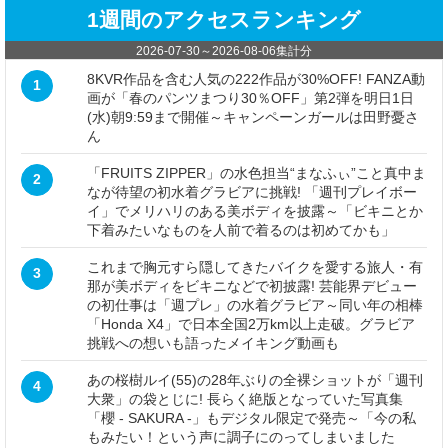
1週間のアクセスランキング
2026-07-30
～
2026-08-06
集計分
8KVR作品を含む人気の222作品が30%OFF! FANZA動
1
画が「春のパンツまつり30％OFF」第2弾を明日1日
(水)朝9:59まで開催～キャンペーンガールは田野憂さ
ん
「FRUITS ZIPPER」の水色担当“まなふぃ”こと真中ま
2
なが待望の初水着グラビアに挑戦! 「週刊プレイボー
イ」でメリハリのある美ボディを披露～「ビキニとか
下着みたいなものを人前で着るのは初めてかも」
これまで胸元すら隠してきたバイクを愛する旅人・有
3
那が美ボディをビキニなどで初披露! 芸能界デビュー
の初仕事は「週プレ」の水着グラビア～同い年の相棒
「Honda X4」で日本全国2万km以上走破。グラビア
挑戦への想いも語ったメイキング動画も
あの桜樹ルイ(55)の28年ぶりの全裸ショットが「週刊
4
大衆」の袋とじに! 長らく絶版となっていた写真集
「櫻 - SAKURA -」もデジタル限定で発売～「今の私
もみたい！という声に調子にのってしまいました