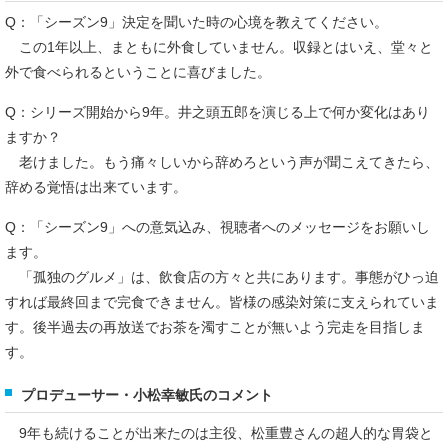
Q：「シーズン9」決定を聞いた時の心境を教えてください。
この1年以上、まともに外食していません。収録とはいえ、堂々と
外で食べられるということに喜びました。
Q：シリーズ開始から9年。井之頭五郎を演じる上で何か変化はあり
ますか？
老けました。もう痛々しいから辞めろという声が聞こえてきたら、
辞める覚悟は出来ています。
Q：「シーズン9」への意気込み、視聴者へのメッセージをお願いし
ます。
「孤独のグルメ」は、飲食店の方々と共にあります。事態がひっ迫
すれば最終回まで完食できません。皆様の感染対策に支えられていま
す。後半過去の再放送でお茶を濁すことが無いよう完走を目指しま
す。
プロデューサー・小松幸敏氏のコメント
9年も続けることが出来たのは主役、松重豊さんの超人的な胃袋と