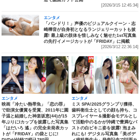
[2026/3/15 12:45:34]
エンタメ
「バンドリ！」声優のビジュアルクイーン・志
崎樺音が自身初となるランジェリーカットも披
露! 最上級の肢体を惜しみなく魅せた1st写真集
の先行イメージカットが「FRIDAY」に掲載
[2026/3/12 22:36:14]
エンタメ
エンタメ
映画「冷たい熱帯魚」「恋の罪」
ミス SPA!2025グランプリ獲得、
で助演女優賞を受賞、2011年に園
歯科衛生士としての顔も持ち、コ
子温と結婚した神楽坂恵(44)が15
スプレイヤー＆撮影会モデルとし
年ぶりにIカップを披露した写真集
て活動中のるかが沖縄で豊満なバ
「はだいろ 遙」の完全未発表カッ
ストの白ビキニ姿を披露! 泡まみ
トが「FRIDAY」の袋とじに!
れにも! デジタル写真集「美ボデ
DVDが付録で税込780円
ィ歯科衛生士」発売記念で誌面カ