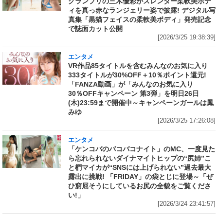
グランプリの三木優彩がスレンダー柔軟美ボデ
ィを真っ赤なランジェリー姿で披露! デジタル写
真集「黒猫フェイスの柔軟美ボディ」発売記念
で誌面カット公開
[2026/3/25 19:38:39]
エンタメ
VR作品85タイトルを含むみんなのお気に入り
333タイトルが30%OFF＋10％ポイント還元!
「FANZA動画」が「みんなのお気に入り
30％OFFキャンペーン 第3弾」を明日26日
(木)23:59まで開催中～キャンペーンガールは鳳
みゆ
[2026/3/25 17:26:08]
エンタメ
「ケンコバのバコバコナイト」のMC、一度見た
ら忘れられないダイナマイトヒップの“尻姉”こ
と椚マイカが“SNSには上げられない”過去最大
露出に挑戦! 「FRIDAY」の袋とじに登場～「ぜ
ひ窮屈そうにしているお尻の全貌をご覧くださ
い!」
[2026/3/24 23:41:57]