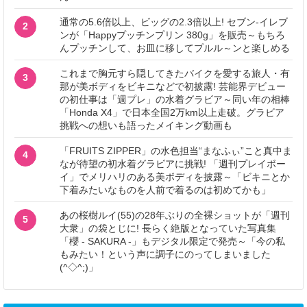
通常の5.6倍以上、ビッグの2.3倍以上! セブン‐イレブ
2
ンが「Happyプッチンプリン 380g」を販売～もちろ
んプッチンして、お皿に移してプルル～ンと楽しめる
これまで胸元すら隠してきたバイクを愛する旅人・有
3
那が美ボディをビキニなどで初披露! 芸能界デビュー
の初仕事は「週プレ」の水着グラビア～同い年の相棒
「Honda X4」で日本全国2万km以上走破。グラビア
挑戦への想いも語ったメイキング動画も
「FRUITS ZIPPER」の水色担当“まなふぃ”こと真中ま
4
なが待望の初水着グラビアに挑戦! 「週刊プレイボー
イ」でメリハリのある美ボディを披露～「ビキニとか
下着みたいなものを人前で着るのは初めてかも」
あの桜樹ルイ(55)の28年ぶりの全裸ショットが「週刊
5
大衆」の袋とじに! 長らく絶版となっていた写真集
「櫻 - SAKURA -」もデジタル限定で発売～「今の私
もみたい！という声に調子にのってしまいました
(^◇^;)」