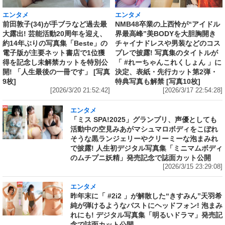
エンタメ
エンタメ
前田敦子(34)が手ブラなど過去最
NMB48卒業の上西怜が“アイドル
大露出! 芸能活動20周年を迎え、
界最高峰”美BODYを大胆胸開き
約14年ぶりの写真集「Beste」の
チャイナドレスや男装などのコス
電子版が主要ネット書店で1位獲
プレで披露! 写真集のタイトルが
得を記念し未解禁カットを特別公
「 #れーちゃんこれくしょん 」に
開! 「人生最後の一冊です」 [写真
決定、表紙・先行カット第2弾・
9枚]
特典写真も解禁 [写真10枚]
[2026/3/20 21:52:42]
[2026/3/17 22:54:28]
エンタメ
「ミス SPA!2025」グランプリ、声優としても
活動中の空見みあがマシュマロボディをこぼれ
そうな黒ランジェリーやクリーミーな泡まみれ
で披露! 人生初デジタル写真集「ミニマムボディ
のムチプニ妖精」発売記念で誌面カット公開
[2026/3/15 23:29:08]
エンタメ
昨年末に「 #2i2 」が解散した“きすみん”天羽希
純が弾けるようなバストにヘッドフォン! 泡まみ
れにも! デジタル写真集「明るいドラマ」発売記
念で誌面カット公開