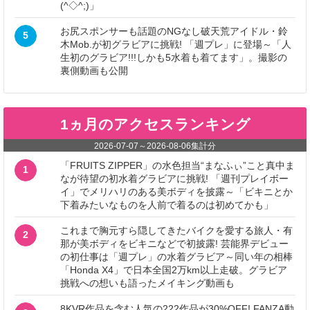
(^◇^;)」
お尻スポンサーも話題のNGなし破天荒アイドル・鈴
5
木Mob.が初グラビアに挑戦! 「週プレ」に登場～「人
生初のグラビア!!!しかも5水着も着てます」。撮影の
裏側動画も公開
1ヵ月のアクセスランキング
2026-07-07
～
2026-08-06
集計分
「FRUITS ZIPPER」の水色担当“まなふぃ”こと真中ま
1
なが待望の初水着グラビアに挑戦! 「週刊プレイボー
イ」でメリハリのある美ボディを披露～「ビキニとか
下着みたいなものを人前で着るのは初めてかも」
これまで胸元すら隠してきたバイクを愛する旅人・有
2
那が美ボディをビキニなどで初披露! 芸能界デビュー
の初仕事は「週プレ」の水着グラビア～同い年の相棒
「Honda X4」で日本全国2万km以上走破。グラビア
挑戦への想いも語ったメイキング動画も
8KVR作品を含む人気の222作品が30%OFF! FANZA動