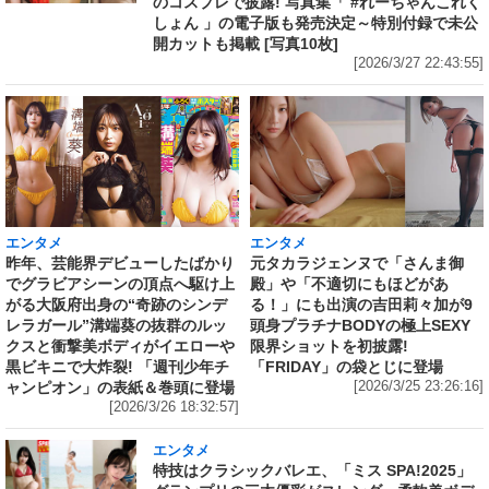
のコスプレで披露! 写真集「 #れーちゃんこれく
しょん 」の電子版も発売決定～特別付録で未公
開カットも掲載 [写真10枚]
[2026/3/27 22:43:55]
エンタメ
エンタメ
昨年、芸能界デビューしたばかり
元タカラジェンヌで「さんま御
でグラビアシーンの頂点へ駆け上
殿」や「不適切にもほどがあ
がる大阪府出身の“奇跡のシンデ
る！」にも出演の吉田莉々加が9
レラガール”溝端葵の抜群のルッ
頭身プラチナBODYの極上SEXY
クスと衝撃美ボディがイエローや
限界ショットを初披露!
黒ビキニで大炸裂! 「週刊少年チ
「FRIDAY」の袋とじに登場
ャンピオン」の表紙＆巻頭に登場
[2026/3/25 23:26:16]
[2026/3/26 18:32:57]
エンタメ
特技はクラシックバレエ、「ミス SPA!2025」