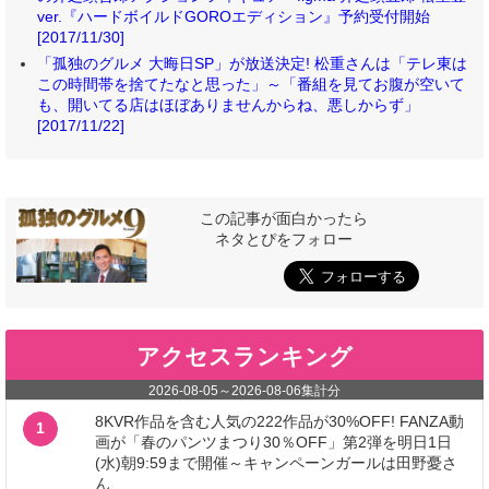
ver.『ハードボイルドGOROエディション』予約受付開始
[2017/11/30]
「孤独のグルメ 大晦日SP」が放送決定! 松重さんは「テレ東は
この時間帯を捨てたなと思った」～「番組を見てお腹が空いて
も、開いてる店はほぼありませんからね、悪しからず」
[2017/11/22]
この記事が面白かったら
ネタとぴをフォロー
アクセスランキング
2026-08-05
～
2026-08-06
集計分
8KVR作品を含む人気の222作品が30%OFF! FANZA動
1
画が「春のパンツまつり30％OFF」第2弾を明日1日
(水)朝9:59まで開催～キャンペーンガールは田野憂さ
ん