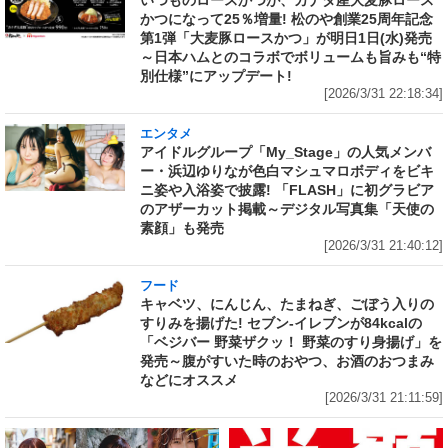
いつものロースかつが、カナダ産大麦豚ロース
かつになって25％増量! 松のや創業25周年記念
第1弾「大麦豚ロースかつ」が明日1日(水)発売
～日本ハムとのコラボでボリュームも旨みも“特
別仕様”にアップデート!
[2026/3/31 22:18:34]
エンタメ
アイドルグループ「My_Stage」の人気メンバ
ー・浜辺ゆりなが色白マシュマロボディをビキ
ニ姿や入浴姿で披露! 「FLASH」に初グラビア
のアザーカット掲載～デジタル写真集「天使の
素顔」も発売
[2026/3/31 21:40:12]
フード
キャベツ、にんじん、たまねぎ、ごぼう入りの
すりみを揚げた! セブン‐イレブンが84kcalの
「ベジバー 野菜ザクッ！ 野菜のすり身揚げ」を
発売～腹がすいた時のおやつ、お酒のおつまみ
などにオススメ
[2026/3/31 21:11:59]