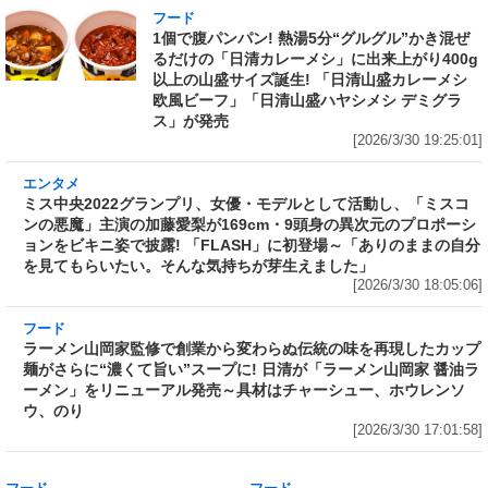
フード
1個で腹パンパン! 熱湯5分“グルグル”かき混ぜ
るだけの「日清カレーメシ」に出来上がり400g
以上の山盛サイズ誕生! 「日清山盛カレーメシ
欧風ビーフ」「日清山盛ハヤシメシ デミグラ
ス」が発売
[2026/3/30 19:25:01]
エンタメ
ミス中央2022グランプリ、女優・モデルとして
活動し、「ミスコンの悪魔」主演の加藤愛梨が
169cm・9頭身の異次元のプロポーションをビ
キニ姿で披露! 「FLASH」に初登場～「ありの
ままの自分を見てもらいたい。そんな気持ちが
芽生えました」
[2026/3/30 18:05:06]
フード
ラーメン山岡家監修で創業から変わらぬ伝統の
味を再現したカップ麺がさらに“濃くて旨い”ス
ープに! 日清が「ラーメン山岡家 醤油ラーメ
ン」をリニューアル発売～具材はチャーシュ
ー、ホウレンソウ、のり