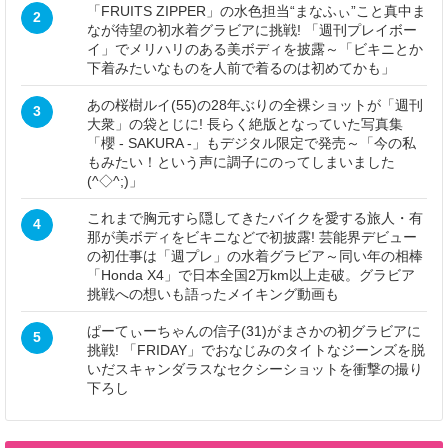
「FRUITS ZIPPER」の水色担当“まなふぃ”こと真中ま
2
なが待望の初水着グラビアに挑戦! 「週刊プレイボー
イ」でメリハリのある美ボディを披露～「ビキニとか
下着みたいなものを人前で着るのは初めてかも」
あの桜樹ルイ(55)の28年ぶりの全裸ショットが「週刊
3
大衆」の袋とじに! 長らく絶版となっていた写真集
「櫻 - SAKURA -」もデジタル限定で発売～「今の私
もみたい！という声に調子にのってしまいました
(^◇^;)」
これまで胸元すら隠してきたバイクを愛する旅人・有
4
那が美ボディをビキニなどで初披露! 芸能界デビュー
の初仕事は「週プレ」の水着グラビア～同い年の相棒
「Honda X4」で日本全国2万km以上走破。グラビア
挑戦への想いも語ったメイキング動画も
ぱーてぃーちゃんの信子(31)がまさかの初グラビアに
5
挑戦! 「FRIDAY」でおなじみのタイトなジーンズを脱
いだスキャンダラスなセクシーショットを衝撃の撮り
下ろし