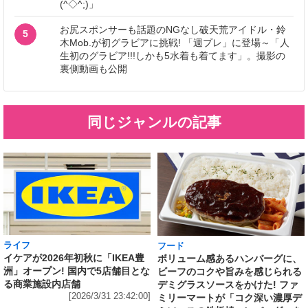
(^◇^;)」
お尻スポンサーも話題のNGなし破天荒アイドル・鈴
5
木Mob.が初グラビアに挑戦! 「週プレ」に登場～「人
生初のグラビア!!!しかも5水着も着てます」。撮影の
裏側動画も公開
同じジャンルの記事
ライフ
フード
イケアが2026年初秋に「IKEA豊
ボリューム感あるハンバーグに、
洲」オープン! 国内で5店舗目とな
ビーフのコクや旨みを感じられる
る商業施設内店舗
デミグラスソースをかけた! ファ
[2026/3/31 23:42:00]
ミリーマートが「コク深い濃厚デ