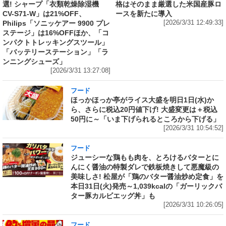
選! シャープ「衣類乾燥除湿機
格はそのまま厳選した米国産豚ロ
CV-S71-W」は21%OFF、
ースを新たに導入
Philips「ソニッケアー 9900 プレ
[2026/3/31 12:49:33]
ステージ」は16%OFFほか、「コ
ンパクトトレッキングスツール」
「バッテリーステーション」「ラ
ンニングシューズ」
[2026/3/31 13:27:08]
フード
ほっかほっか亭がライス大盛を明日1日(水)か
ら、さらに税込20円値下げ! 大盛変更は＋税込
50円に～「いま下げられるところから下げる」
[2026/3/31 10:54:52]
フード
ジューシーな鶏もも肉を、とろけるバターとに
んにく醤油の特製ダレで鉄板焼きして悪魔級の
美味しさ! 松屋が「鶏のバター醤油炒め定食」を
本日31日(火)発売～1,039kcalの「ガーリックバ
ター豚カルビエッグ丼」も
[2026/3/31 10:26:05]
フード