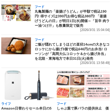
フード
丸亀製麺の「釜揚げうどん」が半額で税込190
円! 得サイズは390円お得な税込380円! 「釜揚
げうどんの日」が明日1日(水)開催～「旨辛 肉ラ
ー油つけ汁」も数量限定で販売
[2026/3/31 15:04:04]
フード
ご飯が隠れてしまうほどの直径14cmの大きなコ
ロッケにから揚げ3個で税込646円のお弁当! ロ
ーソンが「高岡大仏コロッケ＆から揚げ弁当」
を北陸・東海地方で本日31日(火)発売
[2026/3/31 13:58:49]
ライフ
フード
Amazon日替わりセール本日の5
しゃぶ葉で豚バラの提供休止 価