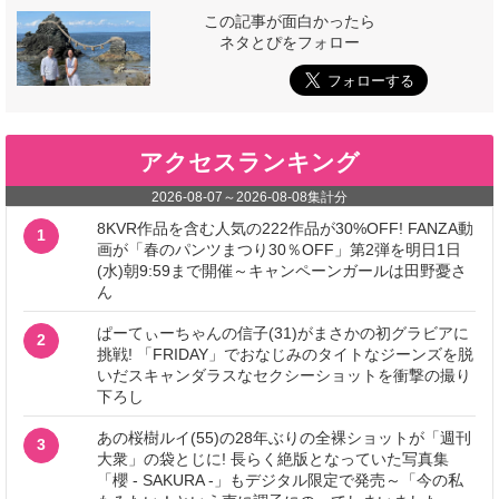
この記事が面白かったら
ネタとぴをフォロー
アクセスランキング
2026-08-07
～
2026-08-08
集計分
8KVR作品を含む人気の222作品が30%OFF! FANZA動
1
画が「春のパンツまつり30％OFF」第2弾を明日1日
(水)朝9:59まで開催～キャンペーンガールは田野憂さ
ん
ぱーてぃーちゃんの信子(31)がまさかの初グラビアに
2
挑戦! 「FRIDAY」でおなじみのタイトなジーンズを脱
いだスキャンダラスなセクシーショットを衝撃の撮り
下ろし
あの桜樹ルイ(55)の28年ぶりの全裸ショットが「週刊
3
大衆」の袋とじに! 長らく絶版となっていた写真集
「櫻 - SAKURA -」もデジタル限定で発売～「今の私