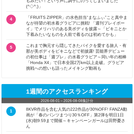
もみたい！という声に調子にのってしまいました
(^◇^;)」
「FRUITS ZIPPER」の水色担当“まなふぃ”こと真中ま
4
なが待望の初水着グラビアに挑戦! 「週刊プレイボー
イ」でメリハリのある美ボディを披露～「ビキニとか
下着みたいなものを人前で着るのは初めてかも」
これまで胸元すら隠してきたバイクを愛する旅人・有
5
那が美ボディをビキニなどで初披露! 芸能界デビュー
の初仕事は「週プレ」の水着グラビア～同い年の相棒
「Honda X4」で日本全国2万km以上走破。グラビア
挑戦への想いも語ったメイキング動画も
1週間のアクセスランキング
2026-08-01
～
2026-08-08
集計分
8KVR作品を含む人気の222作品が30%OFF! FANZA動
1
画が「春のパンツまつり30％OFF」第2弾を明日1日
(水)朝9:59まで開催～キャンペーンガールは田野憂さ
ん