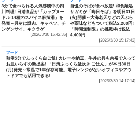
[2026/3/30 17:01:58]
フード
フード
3分で食べられる人気沸騰中の四
自慢のそばが食べ放題! 和食麺処
川料理! 日清食品が「カップヌー
サガミが「晦日そば」を明日31日
ドル 14種のスパイス麻辣湯」を
(火)開催～大海老天などの天ぷら
発売～具材は謎肉、キャベツ、チ
や薬味などもついて税込2,200円!
ンゲンサイ、キクラゲ
「時間無制限」の挑戦枠は税込
[2026/3/30 15:42:35]
4,400円
[2026/3/30 15:17:42]
フード
熱湯5分でふっくら白ご飯! カレーや納豆、牛丼
の具も余裕で入ってお皿いらずの新提案! 「日清
ふっくら釜炊き ごはん」が本日30日(月)発売～
常温で1年保存可能。電子レンジがないオフィス
やアウトドアでも活用できる!