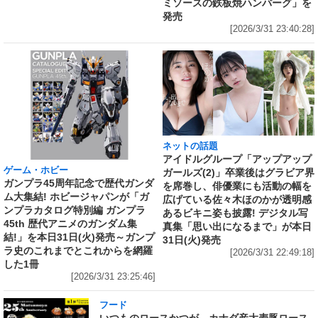
ミソースの鉄板焼ハンバーグ」を
発売
[2026/3/31 23:40:28]
ネットの話題
アイドルグループ「アップアップ
ゲーム・ホビー
ガールズ(2)」卒業後はグラビア界
ガンプラ45周年記念で歴代ガンダ
を席巻し、俳優業にも活動の幅を
ム大集結! ホビージャパンが「ガ
広げている佐々木ほのかが透明感
ンプラカタログ特別編 ガンプラ
あるビキニ姿も披露! デジタル写
45th 歴代アニメのガンダム集
真集「思い出になるまで」が本日
結!」を本日31日(火)発売～ガンプ
31日(火)発売
ラ史のこれまでとこれからを網羅
[2026/3/31 22:49:18]
した1冊
[2026/3/31 23:25:46]
フード