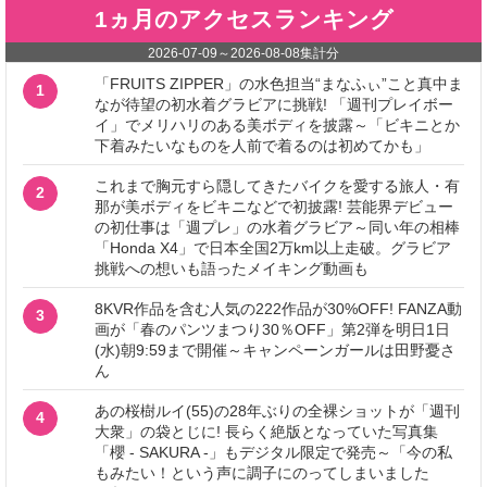
1ヵ月のアクセスランキング
2026-07-09
～
2026-08-08
集計分
「FRUITS ZIPPER」の水色担当“まなふぃ”こと真中ま
1
なが待望の初水着グラビアに挑戦! 「週刊プレイボー
イ」でメリハリのある美ボディを披露～「ビキニとか
下着みたいなものを人前で着るのは初めてかも」
これまで胸元すら隠してきたバイクを愛する旅人・有
2
那が美ボディをビキニなどで初披露! 芸能界デビュー
の初仕事は「週プレ」の水着グラビア～同い年の相棒
「Honda X4」で日本全国2万km以上走破。グラビア
挑戦への想いも語ったメイキング動画も
8KVR作品を含む人気の222作品が30%OFF! FANZA動
3
画が「春のパンツまつり30％OFF」第2弾を明日1日
(水)朝9:59まで開催～キャンペーンガールは田野憂さ
ん
あの桜樹ルイ(55)の28年ぶりの全裸ショットが「週刊
4
大衆」の袋とじに! 長らく絶版となっていた写真集
「櫻 - SAKURA -」もデジタル限定で発売～「今の私
もみたい！という声に調子にのってしまいました