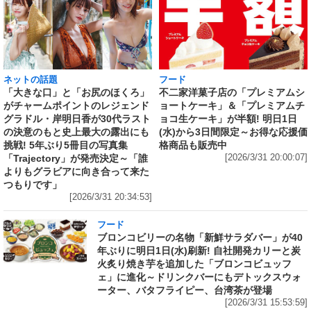
ネットの話題
フード
「大きな口」と「お尻のほくろ」
不二家洋菓子店の「プレミアムシ
がチャームポイントのレジェンド
ョートケーキ」＆「プレミアムチ
グラドル・岸明日香が30代ラスト
ョコ生ケーキ」が半額! 明日1日
の決意のもと史上最大の露出にも
(水)から3日間限定～お得な応援価
挑戦! 5年ぶり5冊目の写真集
格商品も販売中
「Trajectory」が発売決定～「誰
[2026/3/31 20:00:07]
よりもグラビアに向き合って来た
つもりです」
[2026/3/31 20:34:53]
フード
ブロンコビリーの名物「新鮮サラダバー」が40
年ぶりに明日1日(水)刷新! 自社開発カリーと炭
火炙り焼き芋を追加した「ブロンコビュッフ
ェ」に進化～ドリンクバーにもデトックスウォ
ーター、バタフライピー、台湾茶が登場
[2026/3/31 15:53:59]