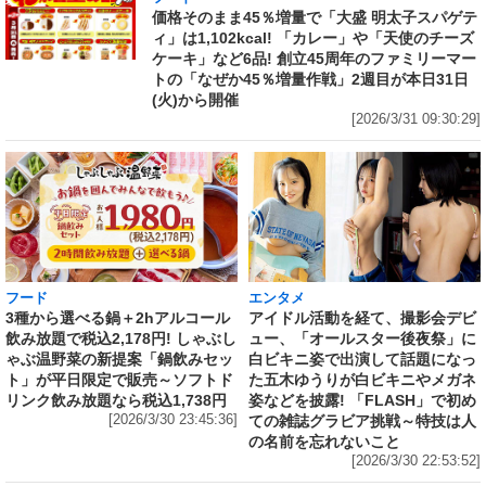
価格そのまま45％増量で「大盛 明太子スパゲテ
ィ」は1,102kcal! 「カレー」や「天使のチーズ
ケーキ」など6品! 創立45周年のファミリーマー
トの「なぜか45％増量作戦」2週目が本日31日
(火)から開催
[2026/3/31 09:30:29]
フード
エンタメ
3種から選べる鍋＋2hアルコール
アイドル活動を経て、撮影会デビ
飲み放題で税込2,178円! しゃぶし
ュー、「オールスター後夜祭」に
ゃぶ温野菜の新提案「鍋飲みセッ
白ビキニ姿で出演して話題になっ
ト」が平日限定で販売～ソフトド
た五木ゆうりが白ビキニやメガネ
リンク飲み放題なら税込1,738円
姿などを披露! 「FLASH」で初め
[2026/3/30 23:45:36]
ての雑誌グラビア挑戦～特技は人
の名前を忘れないこと
[2026/3/30 22:53:52]